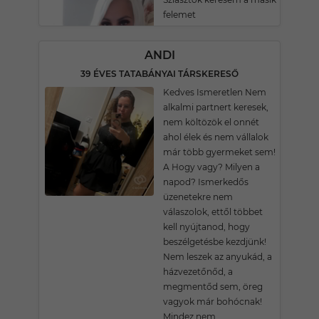
felemet
ANDI
39 ÉVES TATABÁNYAI TÁRSKERESŐ
Kedves Ismeretlen Nem
alkalmi partnert keresek,
nem költözök el onnét
ahol élek és nem vállalok
már több gyermeket sem!
A Hogy vagy? Milyen a
napod? Ismerkedős
üzenetekre nem
válaszolok, ettől többet
kell nyújtanod, hogy
beszélgetésbe kezdjünk!
Nem leszek az anyukád, a
házvezetőnőd, a
megmentőd sem, öreg
vagyok már bohócnak!
Mindez nem