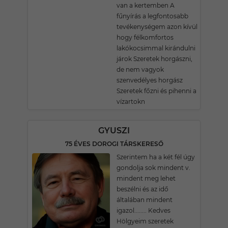
van a kertemben A
fűnyírás a legfontosabb
tevékenységem azon kívül
hogy félkomfortos
lakókocsimmal kirándulni
járok Szeretek horgászni,
de nem vagyok
szenvedélyes horgász
Szeretek főzni és pihenni a
vízartokn
GYUSZI
75 ÉVES DOROGI TÁRSKERESŐ
Szerintem ha a két fél úgy
gondolja sok mindent v.
mindent meg lehet
beszélni és az idő
általában mindent
igazol........ Kedves
Hölgyeim szeretek