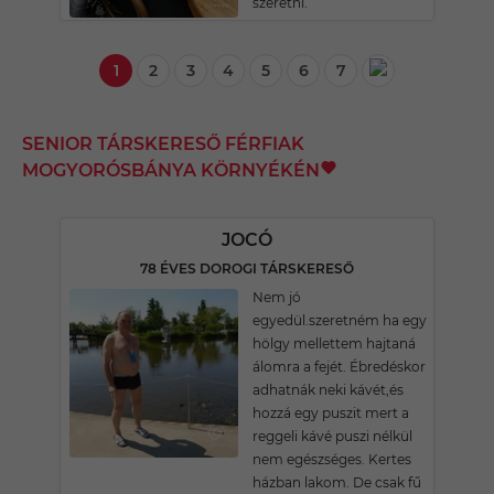
szeretni.
1
2
3
4
5
6
7
SENIOR TÁRSKERESŐ FÉRFIAK
MOGYORÓSBÁNYA KÖRNYÉKÉN
JOCÓ
78 ÉVES DOROGI TÁRSKERESŐ
Nem jó
egyedül.szeretném ha egy
hölgy mellettem hajtaná
álomra a fejét. Ébredéskor
adhatnák neki kávét,és
hozzá egy puszit mert a
reggeli kávé puszi nélkül
nem egészséges. Kertes
házban lakom. De csak fű