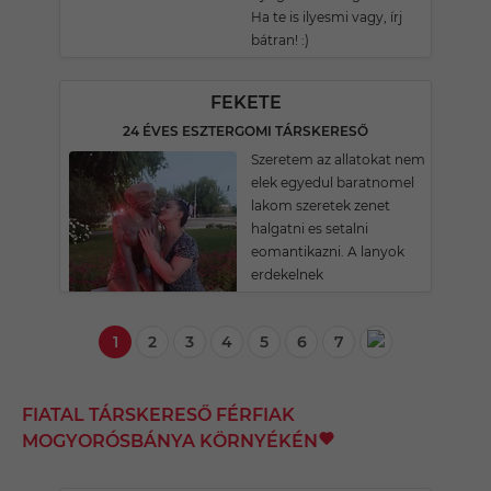
Ha te is ilyesmi vagy, írj
bátran! :)
FEKETE
24 ÉVES ESZTERGOMI TÁRSKERESŐ
Szeretem az allatokat nem
elek egyedul baratnomel
lakom szeretek zenet
halgatni es setalni
eomantikazni. A lanyok
erdekelnek
1
2
3
4
5
6
7
FIATAL TÁRSKERESŐ FÉRFIAK
MOGYORÓSBÁNYA KÖRNYÉKÉN