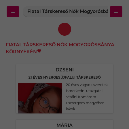
←
→
Fiatal Társkereső Nők Mogyorósbánya Kör
FIATAL TÁRSKERESŐ NŐK MOGYORÓSBÁNYA
KÖRNYÉKÉN
DZSENI
21 ÉVES NYERGESÚJFALUI TÁRSKERESŐ
20 éves vagyok szeretek
ismerkedni utazgatni
sétálni Komárom
Esztergom megyében
lakok
MÁRIA