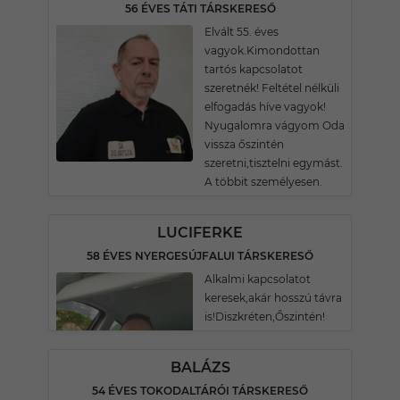
56 ÉVES TÁTI TÁRSKERESŐ
Elvált 55. éves
vagyok.Kimondottan
tartós kapcsolatot
szeretnék! Feltétel nélküli
elfogadás híve vagyok!
Nyugalomra vágyom Oda
vissza őszintén
szeretni,tisztelni egymást.
A többit személyesen.
LUCIFERKE
58 ÉVES NYERGESÚJFALUI TÁRSKERESŐ
Alkalmi kapcsolatot
keresek,akár hosszú távra
is!Diszkréten,Őszintén!
BALÁZS
54 ÉVES TOKODALTÁRÓI TÁRSKERESŐ