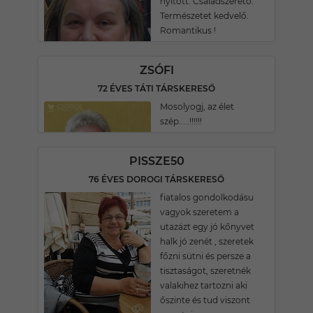
nyitott. Családszerető.
Természetet kedvelő.
Romantikus !
ZSÓFI
72 ÉVES TÁTI TÁRSKERESŐ
Mosolyogj, az élet
szép.....!!!!!!
PISSZE50
76 ÉVES DOROGI TÁRSKERESŐ
fiatalos gondolkodásu
vagyok szeretem a
utazázt egy jó kőnyvet
halk jó zenét , szeretek
főzni sütni és persze a
tisztaságot, szeretnék
valakihez tartozni aki
őszinte és tud viszont