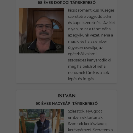
68 ÉVES DOROGI TÁRSKERESŐ
kicsit romantikus hűséges
szeretetre vágyodó adni
és kapni szeretnék . Az élet
olyan, mint a tánc: néha
az egyikünk vezet, néha a
másik, és ha az ember
ügyesen csinálja, az
egészből valami
szépséges kanyarodik ki,
még ha belülről néha
nehéznek tűnik is a sok
lépés és forgás.
ISTVÁN
60 ÉVES NAGYSÁPI TÁRSKERESŐ
Sziasztok. Nyugodt
embernek tartanak.
Szeretek kertészkedni,
kerékpározni. Szeretem a