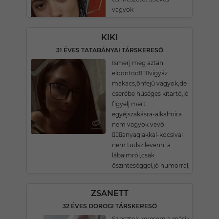
vagyok
KIKI
31 ÉVES TATABÁNYAI TÁRSKERESŐ
Ismerj meg aztán
eldöntöd🤷🏽‍♀️vigyáz
makacs,önfejű vagyok,de
cserébe hűséges kitartó,jó
figyelj mert
egyéjszakásra-alkalmira
nem vagyok vevő
🙋🏽‍♀️anyagiakkal-kocsival
nem tudsz levenni a
lábaimról,csak
őszinteséggel,jó humorral,
ZSANETT
32 ÉVES DOROGI TÁRSKERESŐ
Sziasztok keresem a másik