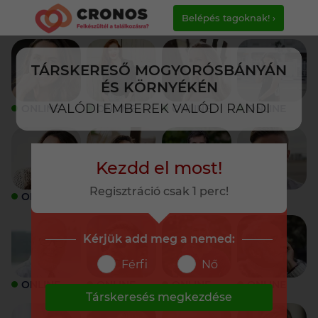
Belépés tagoknak! ›
TÁRSKERESŐ MOGYORÓSBÁNYÁN
ÉS KÖRNYÉKÉN
VALÓDI EMBEREK VALÓDI RANDI
ONLINE
ONLINE
ONLINE
ONLINE
Kezdd el most!
Regisztráció csak 1 perc!
ONLINE
ONLINE
ONLINE
ONLINE
Kérjük add meg a nemed:
Férfi
Nő
ONLINE
ONLINE
ONLINE
ONLINE
Társkeresés megkezdése