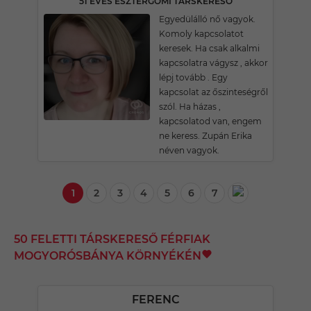
51 ÉVES ESZTERGOMI TÁRSKERESŐ
Egyedülálló nő vagyok.
Komoly kapcsolatot
keresek. Ha csak alkalmi
kapcsolatra vágysz , akkor
lépj tovább . Egy
kapcsolat az őszinteségről
szól. Ha házas ,
kapcsolatod van, engem
ne keress. Zupán Erika
néven vagyok.
1
2
3
4
5
6
7
50 FELETTI TÁRSKERESŐ FÉRFIAK
MOGYORÓSBÁNYA KÖRNYÉKÉN
FERENC