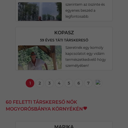
szerintem az öszinte és
egyenes beszéd a
legfontosabb.
KOPASZ
59 ÉVES TÁTI TÁRSKERESŐ
Szeretnék egy komoly
kapcsolatot egy vidám
természetkedvelő högy
személyében!
1
2
3
4
5
6
7
60 FELETTI TÁRSKERESŐ NŐK
MOGYORÓSBÁNYA KÖRNYÉKÉN
MARIKA