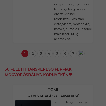
nagyképűség, olyan társat
keresek, aki egészséges
önértékeléssel
rendelkezik! Van stabil
élete, vidám, romantikus,
kedves, humoros... a többi
majd kiderül☺️ Ig:
andrea.kiss2
1
2
3
4
5
6
7
30 FELETTI TÁRSKERESŐ FÉRFIAK
MOGYORÓSBÁNYA KÖRNYÉKÉN
TOMI
37 ÉVES TATABÁNYAI TÁRSKERESŐ
szeretnék egy rendes pár