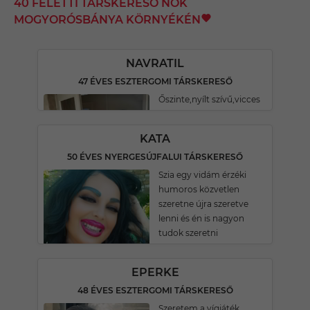
40 FELETTI TÁRSKERESŐ NŐK
MOGYORÓSBÁNYA KÖRNYÉKÉN
NAVRATIL
47 ÉVES ESZTERGOMI TÁRSKERESŐ
Őszinte,nyílt szívű,vicces
KATA
50 ÉVES NYERGESÚJFALUI TÁRSKERESŐ
Szia egy vidám érzéki
humoros közvetlen
szeretne újra szeretve
lenni és én is nagyon
tudok szeretni
EPERKE
48 ÉVES ESZTERGOMI TÁRSKERESŐ
Szeretem a vígjáték,