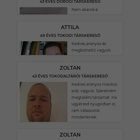
43 ÉVES DOROGI TÁRSKERESŐ
Nem akarok☺
ATTILA
49 ÉVES TOKODI TÁRSKERESŐ
Kedves,aranyos és
megbizhattó vagyok.
ZOLTAN
43 ÉVES TOKODALTÁRÓI TÁRSKERESŐ
Kedves aranyos mackos
srác vagyok. Szeretném
megtalálni társamat. Ha
ugyérzed nyugodtan irj
rám válaszolok
mindenkinek.
ZOLTAN