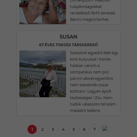
Dohányzom. Hasonló
tulajdonsagokkal
rendelkező férfit keresek.
Bármi megtörtenhet.
SUSAN
67 ÉVES TOKODI TÁRSKERESŐ
Sziasztok egyedül élek egy
kinti kutyussal ! Kertes
házban várom a
szimpatikus nem pici
párom akivel egyenlőre
nem szeretnék össze
költözni ! Legyen ápolt
tisztességes ! Zsu. Nem
tudok válaszolni tel.szám
másként kellene.
1
2
3
4
5
6
7