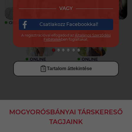
VAGY
ONLINE
ONLINE
ONLINE
ONLINE
Csatlakozz Facebookkal!
A regisztrációval elfogadod az
Általános Szerződési
Feltételek
ben foglaltakat.
ONLINE
ONLINE
Tartalom áttekintése
MOGYORÓSBÁNYAI TÁRSKERESŐ
TAGJAINK