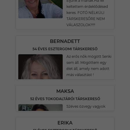
Éljünk a mának.Ha fel
keltettem érdeklődésed
keres. FOTÓ NÉLKÜLI
TÁRSKERESŐRE NEM
VÁLASZOLOK!!!!!
BERNADETT
54 ÉVES ESZTERGOMI TÁRSKERESŐ
Az erős nők mögött Senki
sem áll. Mögöttem egy
élet áll, amely nem adott
más választást !
MAKSA
52 ÉVES TOKODALTÁRÓI TÁRSKERESŐ
52éves özvegy vagyok
ERIKA