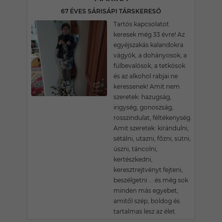
67 ÉVES SÁRISÁPI TÁRSKERESŐ
Tartós kapcsolatot
keresek még 33 évre! Az
egyéjszakás kalandokra
vágyók, a dohányosok, a
fülbevalósok, a tetkósok
és az alkohol rabjai ne
keressenek! Amit nem
szeretek: hazugság,
irigység, gonoszság,
rosszindulat, féltékenység.
Amit szeretek: kirándulni,
sétálni, utazni, főzni, sütni,
úszni, táncolni,
kertészkedni,
keresztrejtvényt fejteni,
beszélgetni ... és még sok
minden más egyebet,
amitől szép, boldog és
tartalmas lesz az élet.