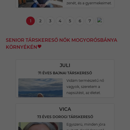
zenét, és a gyermekeimet.
1
2
3
4
5
6
7
SENIOR TÁRSKERESŐ NŐK MOGYORÓSBÁNYA
KÖRNYÉKÉN
JULI
71 ÉVES BAJNAI TÁRSKERESŐ
Vidám természetű nő
vagyok, szeretem a
napsütést, az életet.
VICA
73 ÉVES DOROGI TÁRSKERESŐ
Egyszerü, minden jóra