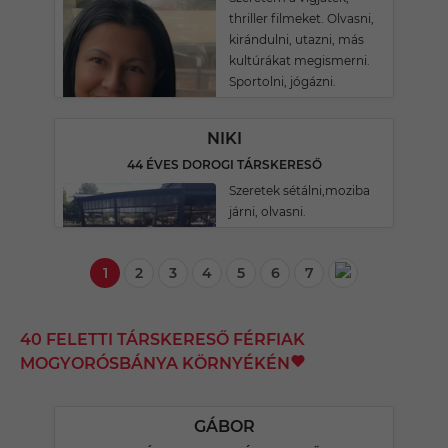
thriller filmeket. Olvasni,
kirándulni, utazni, más
kultúrákat megismerni.
Sportolni, jógázni.
NIKI
44 ÉVES DOROGI TÁRSKERESŐ
Szeretek sétálni,moziba
járni, olvasni.
1
2
3
4
5
6
7
40 FELETTI TÁRSKERESŐ FÉRFIAK
MOGYORÓSBÁNYA KÖRNYÉKÉN
GÁBOR