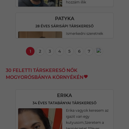
hozzám illik
PATYKA
28 ÉVES SÁRISÁPI TÁRSKERESŐ
Ismerkedni szeretnék
1
2
3
4
5
6
7
30 FELETTI TÁRSKERESŐ NŐK
MOGYORÓSBÁNYA KÖRNYÉKÉN
ERIKA
34 ÉVES TATABÁNYAI TÁRSKERESŐ
Erika vagyok keresem az
igazit van egy
kutyusom,Szeretem a
termèszetet 33èves