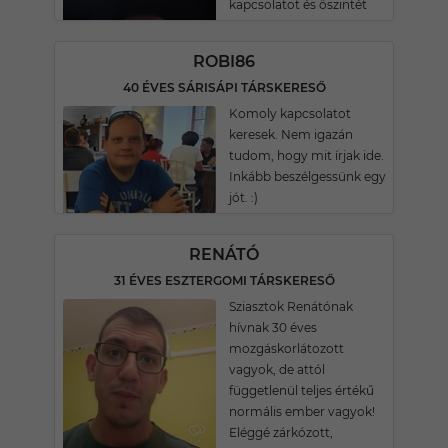
kapcsolatot és öszintét
ROBI86
40 ÉVES SÁRISÁPI TÁRSKERESŐ
Komoly kapcsolatot
keresek. Nem igazán
tudom, hogy mit írjak ide.
Inkább beszélgessünk egy
jót. :)
RENÁTÓ
31 ÉVES ESZTERGOMI TÁRSKERESŐ
Sziasztok Renátónak
hívnak 30 éves
mozgáskorlátozott
vagyok, de attól
függetlenül teljes értékű
normális ember vagyok!
Eléggé zárkózott,