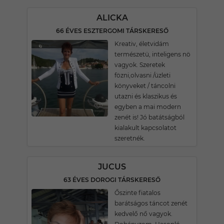
ALICKA
66 ÉVES ESZTERGOMI TÁRSKERESŐ
Kreativ, életvidám
természetü, inteligens nö
vagyok. Szeretek
fözni,olvasni /üzleti
könyveket / táncolni
utazni és klaszikus és
egyben a mai modern
zenét is! Jó batátságból
kialakult kapcsolatot
szeretnék.
JUCUS
63 ÉVES DOROGI TÁRSKERESŐ
Őszinte fiatalos
barátságos táncot zenét
kedvelő nő vagyok.