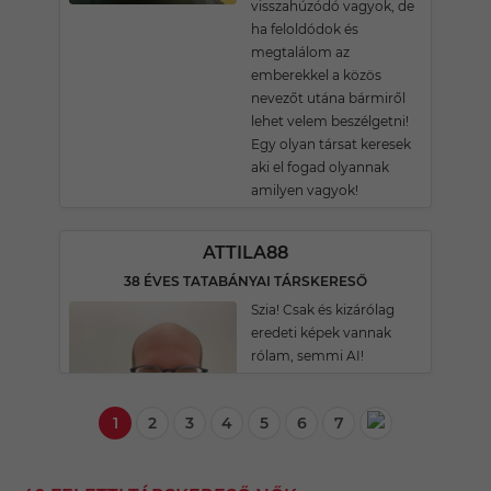
visszahúzódó vagyok, de
ha feloldódok és
megtalálom az
emberekkel a közös
nevezőt utána bármiről
lehet velem beszélgetni!
Egy olyan társat keresek
aki el fogad olyannak
amilyen vagyok!
ATTILA88
38 ÉVES TATABÁNYAI TÁRSKERESŐ
Szia! Csak és kizárólag
eredeti képek vannak
rólam, semmi AI!
1
2
3
4
5
6
7