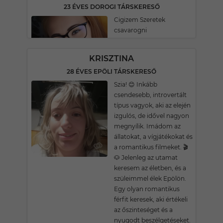
23 ÉVES DOROGI TÁRSKERESŐ
Cigizem Szeretek
csavarogni
KRISZTINA
28 ÉVES EPÖLI TÁRSKERESŐ
Szia! 😊 Inkább
csendesebb, introvertált
típus vagyok, aki az elején
izgulós, de idővel nagyon
megnyílik. Imádom az
állatokat, a vígjátékokat és
a romantikus filmeket. 🎬
🐶 Jelenleg az utamat
keresem az életben, és a
szüleimmel élek Epölön.
Egy olyan romantikus
férfit keresek, aki értékeli
az őszinteséget és a
nyugodt beszélgetéseket.