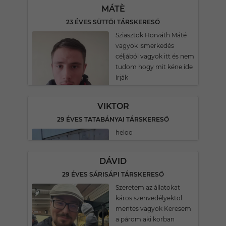
MÁTÈ
23 ÉVES SÜTTŐI TÁRSKERESŐ
Sziasztok Horváth Máté
vagyok ismerkedés
céljából vagyok itt és nem
tudom hogy mit kéne ide
írják
VIKTOR
29 ÉVES TATABÁNYAI TÁRSKERESŐ
heloo
DÁVID
29 ÉVES SÁRISÁPI TÁRSKERESŐ
Szeretem az állatokat
káros szenvedélyektöl
mentes vagyok Keresem
a párom aki korban