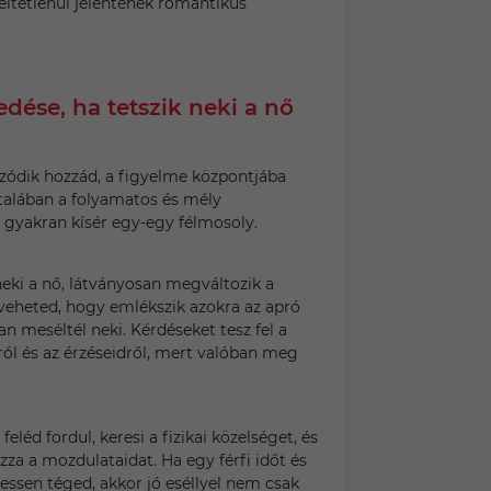
ltétlenül jelentenek romantikus
kedése, ha tetszik neki a nő
zódik hozzád, a figyelme központjába
ltalában a folyamatos és mély
 gyakran kísér egy-egy félmosoly.
 neki a nő, látványosan megváltozik a
veheted, hogy emlékszik azokra az apró
n meséltél neki. Kérdéseket tesz fel a
ról és az érzéseidről, mert valóban meg
 feléd fordul, keresi a fizikai közelséget, és
zza a mozdulataidat. Ha egy férfi időt és
essen téged, akkor jó eséllyel nem csak