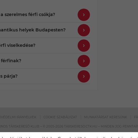
 a szerelmes férfi csókja?
mantikus helyek Budapesten?
rfi viselkedése?
 férfinak?
is párja?
VÉDELMI IRÁNYELVEK
COOKIE SZABÁLYZAT
MUNKATÁRSAT KERESÜNK
F
NOS TÁRSKERESŐ KLUB – © 2005-2026 TARSKERESO.CTK.HU – MINDEN JOG FENNTA