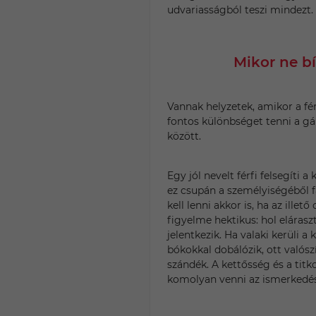
udvariasságból teszi mindezt.
Mikor ne b
Vannak helyzetek, amikor a fé
fontos különbséget tenni a g
között.
Egy jól nevelt férfi felsegíti a
ez csupán a személyiségéből 
kell lenni akkor is, ha az illető
figyelme hektikus: hol eláras
jelentkezik. Ha valaki kerüli 
bókokkal dobálózik, ott valósz
szándék. A kettősség és a titk
komolyan venni az ismerkedés