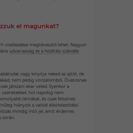
ízzuk el magunkat?
rfi viselkedése megtévesztő lehet. Nagyon
áláns
udvariasság és a hódítási szándék
 kabátodat vagy kinyitja neked az ajtót, de
fakad, nem pedig vonzalomból. Óvatosnak
 csak játszani akar veled. Ilyenkor a
zt üzenetekkel, hol napokig nem
a komolyabb témákat, és csak felszínes
ínűleg hiányzik a valódi elköteleződési
olózás mindig intő jel, amit érdemes
 során.