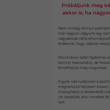
Próbáljunk meg két
akkor is, ha nagy
Nem mindig könnyű szembenéz
már nagyon vágyunk egy tartó
vágyakozás néha elhomályosíth
érdekünk, hogy reálisan kezeljü
Rövid távon talán fájdalmas l
komoly kapcsolatot, de hosszú
kímélhetjük meg magunkat.
Figyelj oda tudatosan a pozitív
megtanulod helyesen olvasni 
mozoghatsz a társkeresők vilá
ott kezdődik, ahol mindkét fél 
tart.