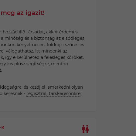
 meg az igazit!
a hozzád illő társadat, akkor érdemes
ol a minőség és a biztonság az elsődleges
munkon kényelmesen, földrajzi szűrés és
el válogathatsz. Itt mindenki az
, így elkerülheted a felesleges köröket.
gy kis plusz segítségre, mentori
.
dogságra, és kezdj el ismerkedni olyan
d keresnek -
regisztrálj társkeresőnkre
!
EK