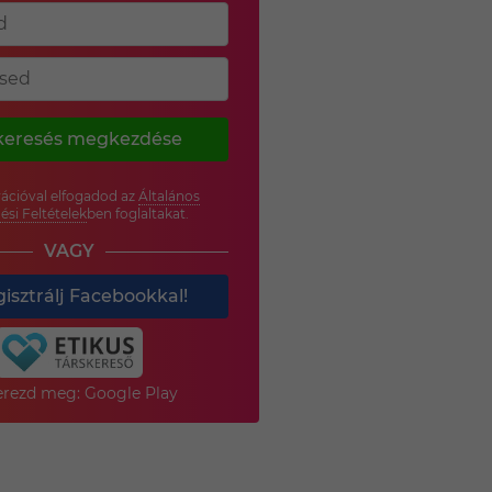
keresés megkezdése
rációval elfogadod az
Általános
ési Feltételek
ben foglaltakat.
VAGY
isztrálj Facebookkal!