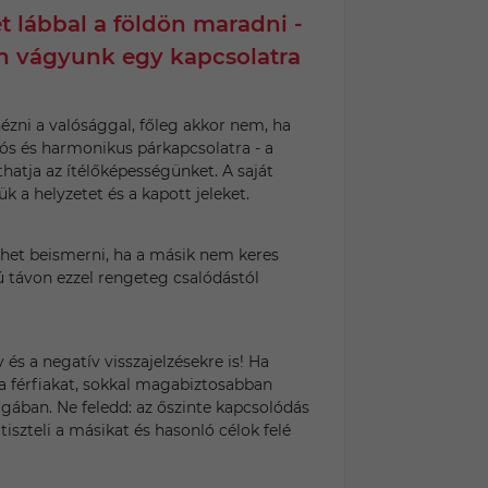
 lábbal a földön maradni -
on vágyunk egy kapcsolatra
ni a valósággal, főleg akkor nem, ha
s és harmonikus párkapcsolatra - a
atja az ítélőképességünket. A saját
k a helyzetet és a kapott jeleket.
ehet beismerni, ha a másik nem keres
 távon ezzel rengeteg csalódástól
 és a negatív visszajelzésekre is! Ha
a férfiakat, sokkal magabiztosabban
gában. Ne feledd: az őszinte kapcsolódás
tiszteli a másikat és hasonló célok felé