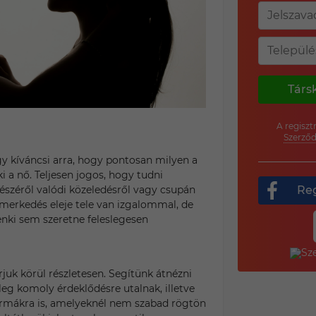
Társ
A regiszt
Szerződ
y kíváncsi arra, hogy pontosan milyen a
eki a nő. Teljesen jogos, hogy tudni
Reg
részéről valódi közeledésről vagy csupán
smerkedés eleje tele van izgalommal, de
enki sem szeretne feleslegesen
rjuk körül részletesen. Segítünk átnézni
leg komoly érdeklődésre utalnak, illetve
formákra is, amelyeknél nem szabad rögtön