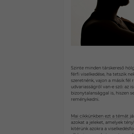
Szinte minden társkereső hölg
férfi viselkedése, ha tetszik n
szeretnénk, vajon a másik fél 
udvariasságról van-e szó: az i
bizonytalansággal is, hiszen s
reménykedni.
Mai cikkünkben ezt a témát
já
azokat a jeleket, amelyek tény
kitérünk azokra a viselkedés