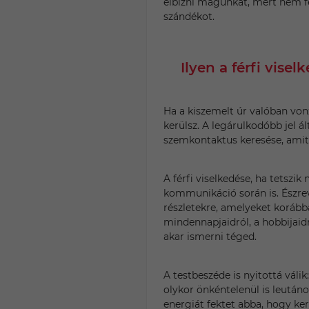
elbízni magunkat, mert nem fe
szándékot.
Ilyen a férfi visel
Ha a kiszemelt úr valóban von
kerülsz. A legárulkodóbb jel á
szemkontaktus keresése, amit
A férfi viselkedése, ha tetszik
kommunikáció során is. Észre
részletekre, amelyeket korábba
mindennapjaidról, a hobbijaid
akar ismerni téged.
A testbeszéde is nyitottá válik:
olykor önkéntelenül is leutáno
energiát fektet abba, hogy ker