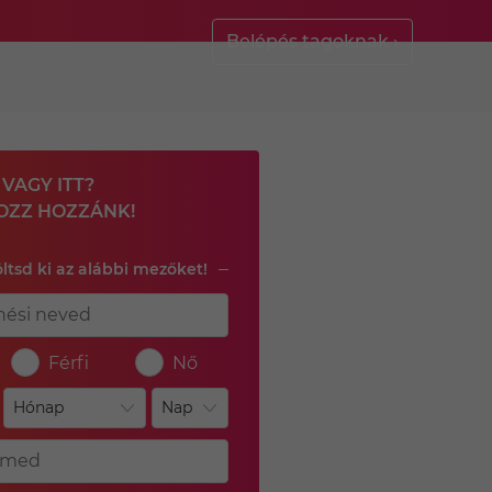
Belépés tagoknak ›
VAGY ITT?
OZZ HOZZÁNK!
öltsd ki az alábbi mezőket!
Férfi
Nő