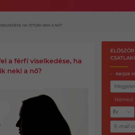
ISELKEDÉSE, HA TETSZIK NEKI A NŐ?
ELŐSZÖR 
CSATLAK
el a férfi viselkedése, ha
ik neki a nő?
Kérjük t
Nemed: