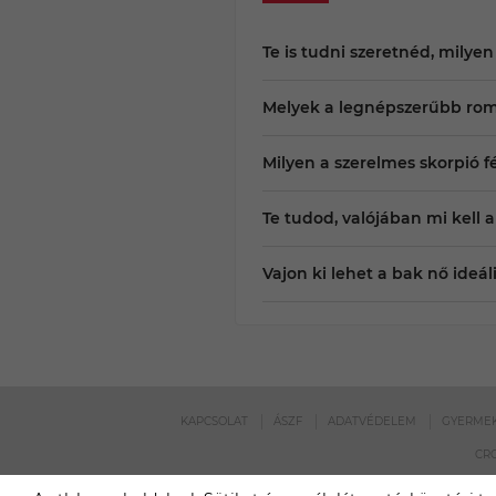
Te is tudni szeretnéd, milyen
Melyek a legnépszerűbb ro
Milyen a szerelmes skorpió fé
Te tudod, valójában mi kell a
Vajon ki lehet a bak nő ideál
KAPCSOLAT
ÁSZF
ADATVÉDELEM
GYERMEK
CRO