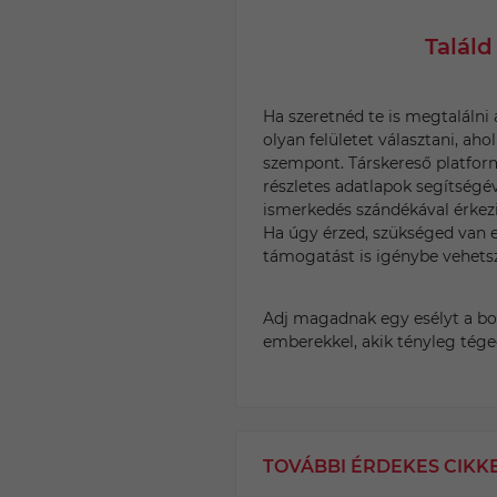
Találd
Ha szeretnéd te is megtalálni 
olyan felületet választani, ah
szempont. Társkereső platfor
részletes adatlapok segítségév
ismerkedés szándékával érkezik
Ha úgy érzed, szükséged van e
támogatást is igénybe vehetsz
Adj magadnak egy esélyt a bol
emberekkel, akik tényleg tége
TOVÁBBI ÉRDEKES CIKK