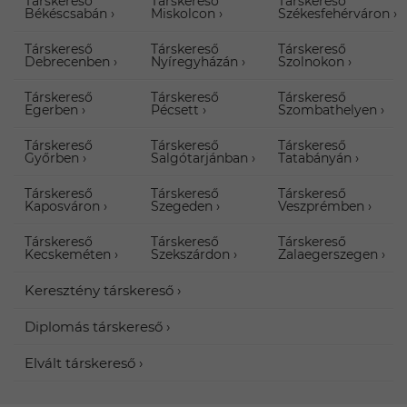
Társkereső
Társkereső
Társkereső
Békéscsabán
Miskolcon
Székesfehérváron
Társkereső
Társkereső
Társkereső
Debrecenben
Nyíregyházán
Szolnokon
Társkereső
Társkereső
Társkereső
Egerben
Pécsett
Szombathelyen
Társkereső
Társkereső
Társkereső
Győrben
Salgótarjánban
Tatabányán
Társkereső
Társkereső
Társkereső
Kaposváron
Szegeden
Veszprémben
Társkereső
Társkereső
Társkereső
Kecskeméten
Szekszárdon
Zalaegerszegen
Keresztény társkereső
Diplomás társkereső
Elvált társkereső