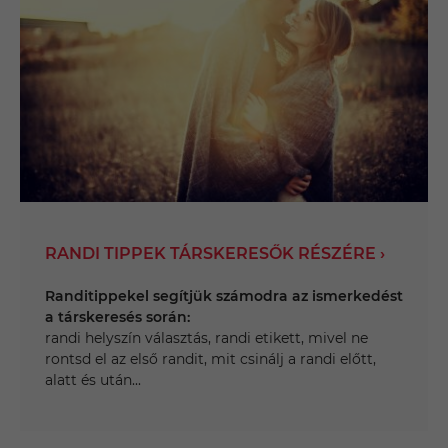
RANDI TIPPEK TÁRSKERESŐK RÉSZÉRE ›
Randitippekel segítjük számodra az ismerkedést
a társkeresés során:
randi helyszín választás, randi etikett, mivel ne
rontsd el az első randit, mit csinálj a randi előtt,
alatt és után...