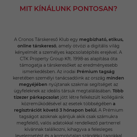
MIT KÍNÁLUNK PONTOSAN?
A Cronos Társkereső Klub egy
megbízható, etikus,
online társkereső
, amely ötvözi a digitális világ
kényelmét a személyes kapcsolatépítés erejével. A
CTK Property Group Kft. 1998-as alapítása óta
támogatja a társkeresőket az eredményesebb
ismerkedésben. Az irodai
Prémium tagság
keretében személyi tanácsadóink az ország
minden
megyéjében
nyújtanak szakmai segítséget az
ügyfeleknek az ideális társuk megtalálásában.
Több
tízezer párkapcsolat
jött létre felkészült kollégáink
közreműködésével az esetek többségében
a
regisztrációt követő 3 hónapon belül.
A Prémium
tagságot azoknak ajánljuk akik csak számukra
megfelelő, valós adatokkal rendelkező partnerrel
kívánnak találkozni, kihagyva a felesleges
levelezgetést és a komolytalan szándékú tagokkal