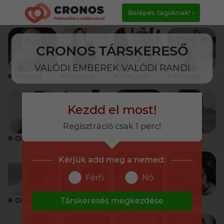
Belépés tagoknak! ›
CRONOS TÁRSKERESŐ
VALÓDI EMBEREK VALÓDI RANDI
ONLINE
ONLINE
ONLINE
ONLINE
Kezdd el most!
Regisztráció csak 1 perc!
ONLINE
ONLINE
ONLINE
ONLINE
Kérjük add meg a nemed:
Férfi
Nő
ONLINE
ONLINE
ONLINE
ONLINE
Társkeresés megkezdése