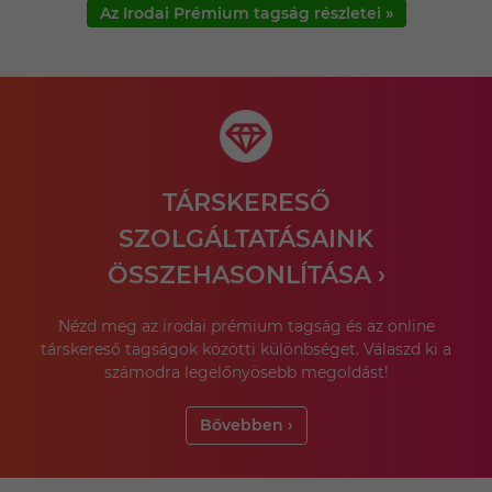
Az Irodai Prémium tagság részletei »
TÁRSKERESŐ
SZOLGÁLTATÁSAINK
ÖSSZEHASONLÍTÁSA ›
Nézd meg az irodai prémium tagság és az online
társkereső tagságok közötti különbséget. Válaszd ki a
számodra legelőnyösebb megoldást!
Bővebben ›