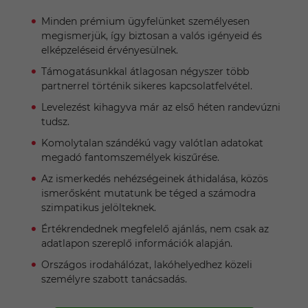
Minden prémium ügyfelünket személyesen
megismerjük, így biztosan a valós igényeid és
elképzeléseid érvényesülnek.
Támogatásunkkal átlagosan négyszer több
partnerrel történik sikeres kapcsolatfelvétel.
Levelezést kihagyva már az első héten randevúzni
tudsz.
Komolytalan szándékú vagy valótlan adatokat
megadó fantomszemélyek kiszűrése.
Az ismerkedés nehézségeinek áthidalása, közös
ismerősként mutatunk be téged a számodra
szimpatikus jelölteknek.
Értékrendednek megfelelő ajánlás, nem csak az
adatlapon szereplő információk alapján.
Országos irodahálózat, lakóhelyedhez közeli
személyre szabott tanácsadás.