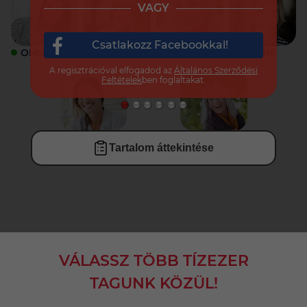
VAGY
Csatlakozz Facebookkal!
ONLINE
ONLINE
ONLINE
ONLINE
A regisztrációval elfogadod az
Általános Szerződési
Feltételek
ben foglaltakat.
ONLINE
ONLINE
Tartalom áttekintése
VÁLASSZ TÖBB TÍZEZER
TAGUNK KÖZÜL!