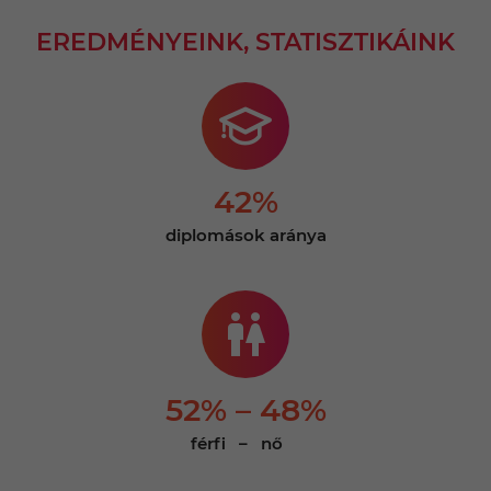
EREDMÉNYEINK, STATISZTIKÁINK
42%
diplomások aránya
52% – 48%
férfi – nő