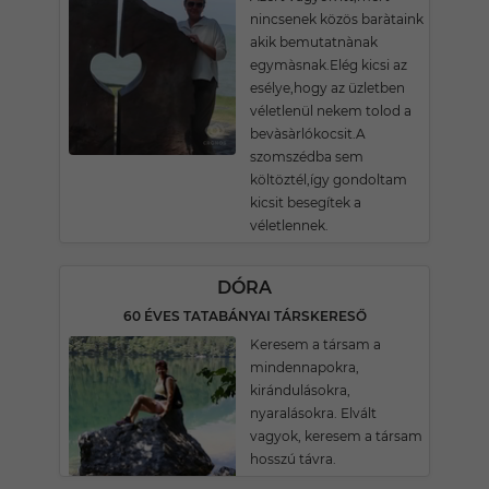
nincsenek közös baràtaink
akik bemutatnànak
egymàsnak.Elég kicsi az
esélye,hogy az üzletben
véletlenül nekem tolod a
bevàsàrlókocsit.A
szomszédba sem
költöztél,így gondoltam
kicsit besegítek a
véletlennek.
DÓRA
60 ÉVES TATABÁNYAI TÁRSKERESŐ
Keresem a társam a
mindennapokra,
kirándulásokra,
nyaralásokra. Elvált
vagyok, keresem a társam
hosszú távra.