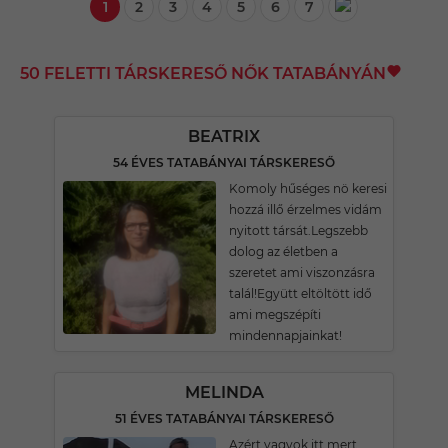
1
2
3
4
5
6
7
50 FELETTI TÁRSKERESŐ NŐK TATABÁNYÁN
BEATRIX
54 ÉVES TATABÁNYAI TÁRSKERESŐ
Komoly hűséges nö keresi
hozzá illő érzelmes vidám
nyitott társát.Legszebb
dolog az életben a
szeretet ami viszonzásra
talál!Együtt eltöltött idő
ami megszépíti
mindennapjainkat!
MELINDA
51 ÉVES TATABÁNYAI TÁRSKERESŐ
Azért vagyok itt,mert