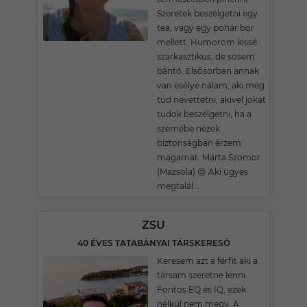
Szeretek beszélgetni egy
tea, vagy egy pohár bor
mellett. Humorom kissé
szarkasztikus, de sosem
bántó. Elsősorban annak
van esélye nálam, aki meg
tud nevettetni, akivel jókat
tudok beszélgetni, ha a
szemébe nézek
biztonságban érzem
magamat. Márta Szomor
(Mazsola) 😉 Aki ügyes
megtalál...
ZSU
40 ÉVES TATABÁNYAI TÁRSKERESŐ
Keresem azt a férfit aki a
társam szeretne lenni.
Fontos EQ és IQ, ezek
nélkül nem megy. A