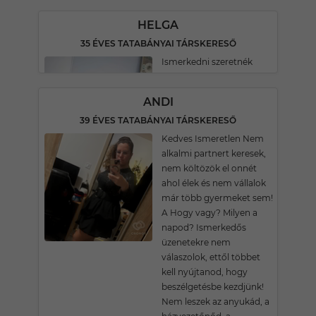
HELGA
35 ÉVES TATABÁNYAI TÁRSKERESŐ
Ismerkedni szeretnék
ANDI
39 ÉVES TATABÁNYAI TÁRSKERESŐ
Kedves Ismeretlen Nem
alkalmi partnert keresek,
nem költözök el onnét
ahol élek és nem vállalok
már több gyermeket sem!
A Hogy vagy? Milyen a
napod? Ismerkedős
üzenetekre nem
válaszolok, ettől többet
kell nyújtanod, hogy
beszélgetésbe kezdjünk!
Nem leszek az anyukád, a