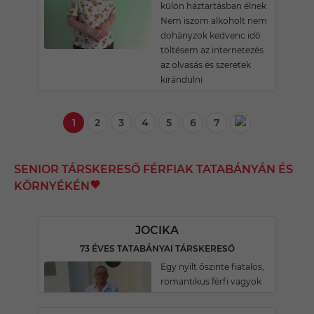
külön háztartásban élnek
Nem iszom alkoholt nem
dohányzok kedvenc idö
töltésem az internetezés
az olvasás és szeretek
kirándulni
1
2
3
4
5
6
7
SENIOR TÁRSKERESŐ FÉRFIAK TATABÁNYÁN ÉS
KÖRNYÉKÉN
JOCIKA
73 ÉVES TATABÁNYAI TÁRSKERESŐ
Egy nyílt őszinte fiatalos,
romantikus férfi vagyok