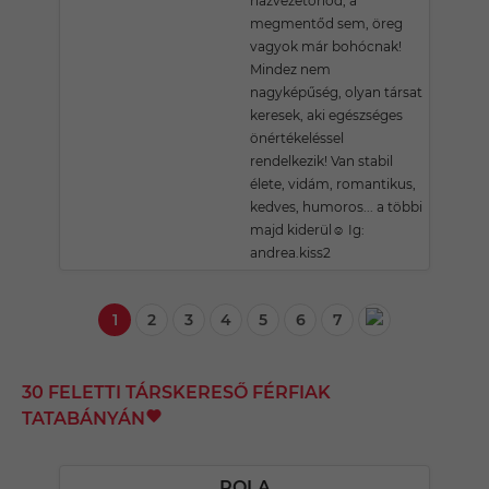
házvezetőnőd, a
megmentőd sem, öreg
vagyok már bohócnak!
Mindez nem
nagyképűség, olyan társat
keresek, aki egészséges
önértékeléssel
rendelkezik! Van stabil
élete, vidám, romantikus,
kedves, humoros... a többi
majd kiderül☺️ Ig:
andrea.kiss2
1
2
3
4
5
6
7
30 FELETTI TÁRSKERESŐ FÉRFIAK
TATABÁNYÁN
ROLA