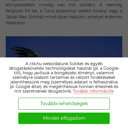
környezetében mindig van mit csinálni. A nemrég
felújított Fő tér, a Turul szoborhoz vezető ösvény vagy a
Jászai Mari Színház mind olyan helyszín, amelyet érdemes
felkeresni.
A ctk.hu weboldalunk Sütiket és egyéb
látogatáskövetési technológiákat használ (pl. a Google-
tól), hogy javítsuk a böngészési élményt, valamint
személyre szabott tartalmat és célzott hirdetéseket
jeleníthessünk meg (személyes adatait is felhasználva
pl. Google által), és megérthessük honnan érkeznek és
mit szeretnének látogatóink.
További információk
További lehetőségek
Mindet elfogadom
Tatabánya szépségei nagyszerű hátteret nyújtanak a