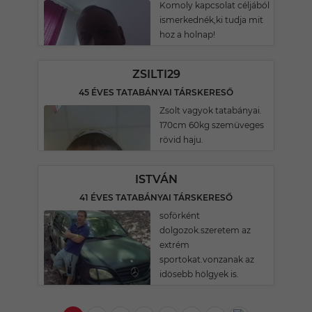
Komoly kapcsolat céljából
ismerkednék,ki tudja mit
hoz a holnap!
ZSILTI29
45 ÉVES TATABÁNYAI TÁRSKERESŐ
Zsolt vagyok tatabányai.
170cm 60kg szemüveges
rövid haju.
ISTVÁN
41 ÉVES TATABÁNYAI TÁRSKERESŐ
soförként
dolgozok.szeretem az
extrém
sportokat.vonzanak az
idösebb hölgyek is.