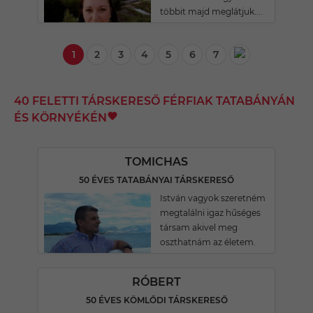
többit majd meglátjuk....
1
2
3
4
5
6
7
40 FELETTI TÁRSKERESŐ FÉRFIAK TATABÁNYÁN
ÉS KÖRNYÉKÉN
TOMICHAS
50 ÉVES TATABÁNYAI TÁRSKERESŐ
István vagyok szeretném
megtalálni igaz hűséges
társam akivel meg
oszthatnám az életem.
RÓBERT
50 ÉVES KÖMLŐDI TÁRSKERESŐ