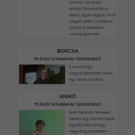
ismersz, ne várass
sokáig.Táncoljuk át az
életet, úgyis nagyon rövid.
Legyél vidám, mindenre
nyitott és lelkedben
maradj gyermek.
BORCSA
76 ÉVES TATABÁNYAI TÁRSKERESŐ
3 éve özvegy
vagyok.Szeretnék találni
egy társat, barátot.
ANIKÓ
73 ÉVES TATABÁNYAI TÁRSKERESŐ
Nem kalandot keresek
hanem egy őszinte társat
Egyedül élek özvegy
vagyok Gyermekeim