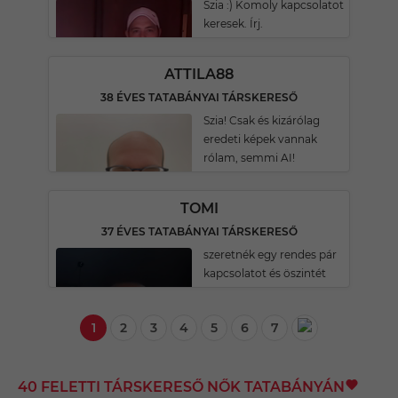
Szia :) Komoly kapcsolatot
keresek. Írj.
ATTILA88
38 ÉVES TATABÁNYAI TÁRSKERESŐ
Szia! Csak és kizárólag
eredeti képek vannak
rólam, semmi AI!
TOMI
37 ÉVES TATABÁNYAI TÁRSKERESŐ
szeretnék egy rendes pár
kapcsolatot és öszintét
1
2
3
4
5
6
7
40 FELETTI TÁRSKERESŐ NŐK TATABÁNYÁN