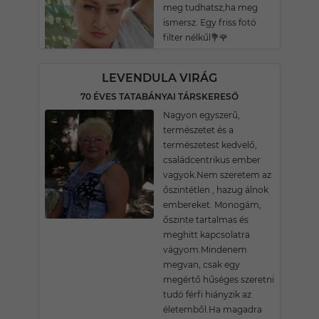
meg tudhatsz,ha meg
ismersz. Egy friss fotó
filter nélkűl💐🌹
LEVENDULA VIRÁG
70 ÉVES TATABÁNYAI TÁRSKERESŐ
Nagyon egyszerű,
természetet és a
természetest kedvelő,
családcentrikus ember
vagyok.Nem szeretem az
őszintétlen , hazug álnok
embereket. Monogám,
őszinte tartalmas és
meghitt kapcsolatra
vágyom.Mindenem
megvan, csak egy
megértő hűséges szeretni
tudó férfi hiányzik az
életemből.Ha magadra