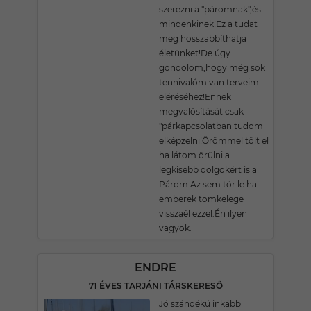
szerezni a "páromnak",és
mindenkinek!Ez a tudat
meg hosszabbíthatja
életünket!De úgy
gondolom,hogy még sok
tennivalóm van terveim
eléréséhez!Ennek
megvalósítását csak
"párkapcsolatban tudom
elképzelni!Örömmel tölt el
ha látom örülni a
legkisebb dolgokért is a
Párom.Az sem tör le ha
emberek tömkelege
visszaél ezzel.Én ilyen
vagyok.
ENDRE
71 ÉVES TARJÁNI TÁRSKERESŐ
Jó szándékú inkább