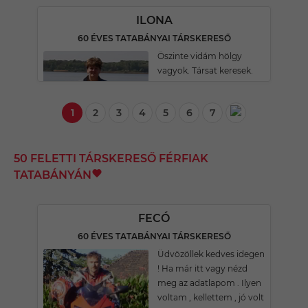
ILONA
60 ÉVES TATABÁNYAI TÁRSKERESŐ
Öszinte vidám hölgy
vagyok. Társat keresek.
1
2
3
4
5
6
7
50 FELETTI TÁRSKERESŐ FÉRFIAK
TATABÁNYÁN
FECÓ
60 ÉVES TATABÁNYAI TÁRSKERESŐ
Üdvözöllek kedves idegen
! Ha már itt vagy nézd
meg az adatlapom . Ilyen
voltam , kellettem , jó volt