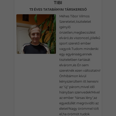
TIBI
73 ÉVES TATABÁNYAI TÁRSKERESŐ
Méhes Tibor Vilmos
Szeretetet,tiszteletet
igénylő
önzetlen,megbecsülést
elváró,és viszonozó,jólelkű
sport szerető ember
vagyok.Tudom mindenki
egy egyéniség,ennek
tiszteletben tartását
elvárom,és Én sem
szeretnék ezen változtatni!
Önhibámon kívül
kényszerültem itt keresni
az "új" párom,mivel idő
hiányban szenvedek!Mivel
az ember "társas lény",az
egyedüllét megrövidíti az
életet!Nagy örömmel tölt
el,ha örömöt tudok