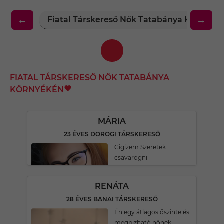
←
→
Fiatal Társkereső Nők Tatabánya Környék
FIATAL TÁRSKERESŐ NŐK TATABÁNYA
KÖRNYÉKÉN
MÁRIA
23 ÉVES DOROGI TÁRSKERESŐ
Cigizem Szeretek
csavarogni
RENÁTA
28 ÉVES BANAI TÁRSKERESŐ
Én egy átlagos őszinte és
megbizható nőnek