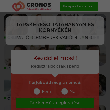
Belépés tagoknak! ›
TÁRSKERESŐ TATABÁNYÁN ÉS
KÖRNYÉKÉN
VALÓDI EMBEREK VALÓDI RANDI
ONLINE
ONLINE
ONLINE
ONLINE
Kezdd el most!
Regisztráció csak 1 perc!
ONLINE
ONLINE
ONLINE
ONLINE
Kérjük add meg a nemed:
Férfi
Nő
ONLINE
ONLINE
ONLINE
ONLINE
Társkeresés megkezdése