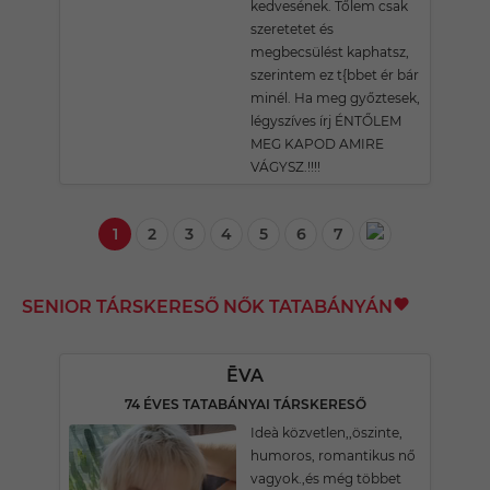
kedvesének. Tőlem csak
szeretetet és
megbecsülést kaphatsz,
szerintem ez t{bbet ér bár
minél. Ha meg győztesek,
légyszíves írj ÉNTŐLEM
MEG KAPOD AMIRE
VÁGYSZ.!!!!
1
2
3
4
5
6
7
SENIOR TÁRSKERESŐ NŐK TATABÁNYÁN
ĒVA
74 ÉVES TATABÁNYAI TÁRSKERESŐ
Ideà közvetlen,,öszinte,
humoros, romantikus nő
vagyok.,és még többet