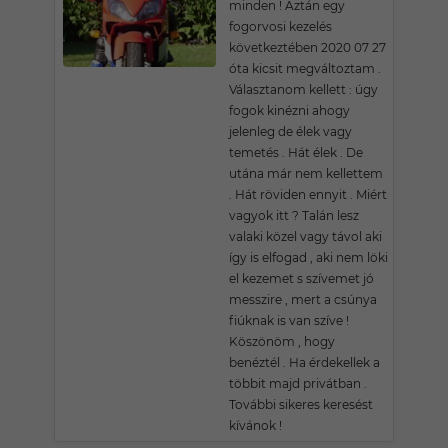
minden ! Aztán egy
fogorvosi kezelés
következtében 2020 07 27
óta kicsit megváltoztam .
Választanom kellett : úgy
fogok kinézni ahogy
jelenleg de élek vagy
temetés . Hát élek . De
utána már nem kellettem
. Hát röviden ennyit . Miért
vagyok itt ? Talán lesz
valaki közel vagy távol aki
így is elfogad , aki nem löki
el kezemet s szívemet jó
messzire , mert a csúnya
fiúknak is van szíve !
Köszönöm , hogy
benéztél . Ha érdekellek a
többit majd privátban .
További sikeres keresést
kívánok !