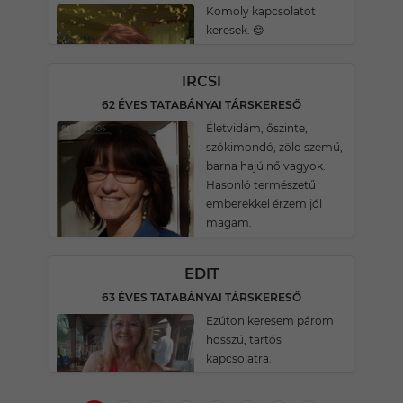
Komoly kapcsolatot
keresek. 😊
IRCSI
62 ÉVES TATABÁNYAI TÁRSKERESŐ
Életvidám, őszinte,
szókimondó, zöld szemű,
barna hajú nő vagyok.
Hasonló természetű
emberekkel érzem jól
magam.
EDIT
63 ÉVES TATABÁNYAI TÁRSKERESŐ
Ezúton keresem párom
hosszú, tartós
kapcsolatra.