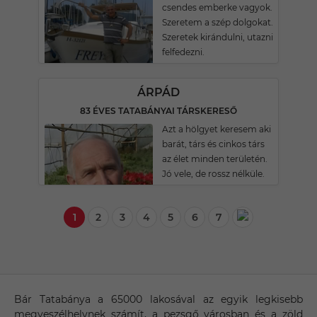
csendes emberke vagyok.
Szeretem a szép dolgokat.
Szeretek kirándulni, utazni
felfedezni.
ÁRPÁD
83 ÉVES TATABÁNYAI TÁRSKERESŐ
Azt a hölgyet keresem aki
barát, társ és cinkos társ
az élet minden területén.
Jó vele, de rossz nélküle.
1
2
3
4
5
6
7
Bár Tatabánya a 65000 lakosával az egyik legkisebb
megyeszélhelynek számít, a pezsgő városban és a zöld