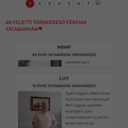
1
2
3
4
5
6
7
60 FELETTI TÁRSKERESŐ FÉRFIAK
TATABÁNYÁN
MIMP
69 ÉVES TATABÁNYAI TÁRSKERESŐ
szeretek úszni
LUY
70 ÉVES TATABÁNYAI TÁRSKERESŐ
Saját magam ellátó mosni
főzni tudó nem dohányzó
férfi vagyok .szeretek
kirándulni úszni
olvasni.keresem a párom
kinek hasonló az