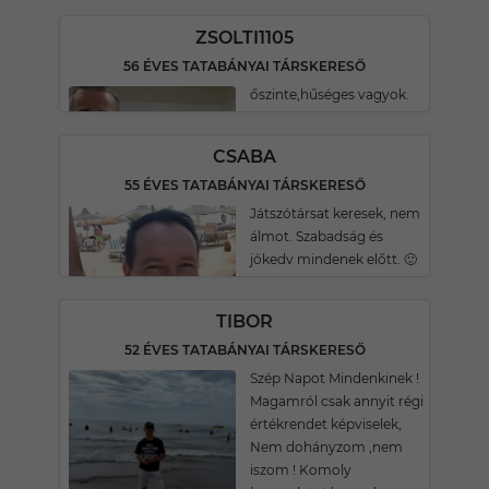
ZSOLTI1105
56 ÉVES TATABÁNYAI TÁRSKERESŐ
őszinte,hűséges vagyok.
CSABA
55 ÉVES TATABÁNYAI TÁRSKERESŐ
Játszótársat keresek, nem
álmot. Szabadság és
jókedv mindenek előtt. 🙂
TIBOR
52 ÉVES TATABÁNYAI TÁRSKERESŐ
Szép Napot Mindenkinek !
Magamról csak annyit régi
értékrendet képviselek,
Nem dohányzom ,nem
iszom ! Komoly