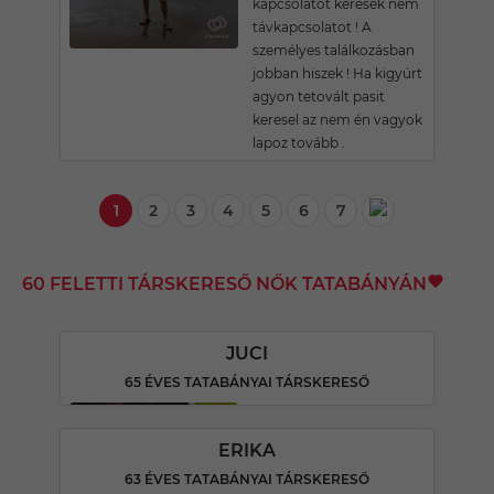
kapcsolatot keresek nem
távkapcsolatot ! A
személyes találkozásban
jobban hiszek ! Ha kigyúrt
agyon tetovált pasit
keresel az nem én vagyok
lapoz tovább .
1
2
3
4
5
6
7
60 FELETTI TÁRSKERESŐ NŐK TATABÁNYÁN
JUCI
65 ÉVES TATABÁNYAI TÁRSKERESŐ
ERIKA
63 ÉVES TATABÁNYAI TÁRSKERESŐ