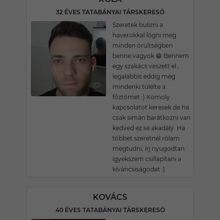
32 ÉVES TATABÁNYAI TÁRSKERESŐ
Szeretek bulizni a
haverokkal lógni meg
minden örültségben
benne vagyok 😁 Bennem
egy szakács veszett el ,
legalábbis eddig még
mindenki túlélte a
főztömet :) Komoly
kapcsolatot keresek de ha
csak simán barátkozni van
kedved ez se akadály. Ha
többet szeretnél rólam
megtudni, írj nyugodtan
igyekszem csillapítani a
kíváncsiságodat :)
KOVÁCS
40 ÉVES TATABÁNYAI TÁRSKERESŐ