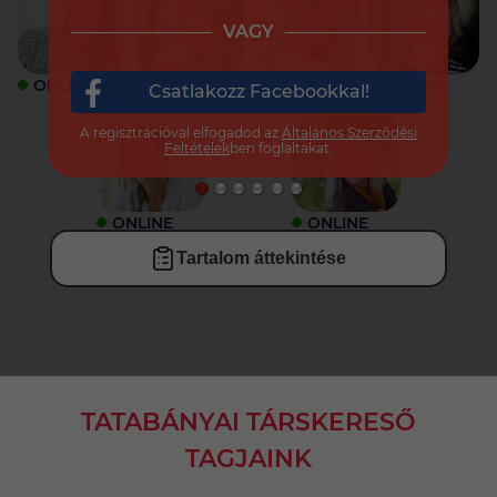
VAGY
ONLINE
ONLINE
ONLINE
ONLINE
Csatlakozz Facebookkal!
A regisztrációval elfogadod az
Általános Szerződési
Feltételek
ben foglaltakat.
ONLINE
ONLINE
Tartalom áttekintése
TATABÁNYAI TÁRSKERESŐ
TAGJAINK