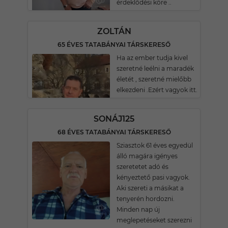
érdeklődési köre ..
ZOLTÁN
65 ÉVES TATABÁNYAI TÁRSKERESŐ
Ha az ember tudja kivel
szeretné leélni a maradék
életét , szeretné mielőbb
elkezdeni .Ezért vagyok itt.
SONÁJ125
68 ÉVES TATABÁNYAI TÁRSKERESŐ
Sziasztok 61 éves egyedül
álló magára igényes
szeretetet adó és
kényeztető pasi vagyok.
Aki szereti a másikat a
tenyerén hordozni.
Minden nap új
meglepetéseket szerezni