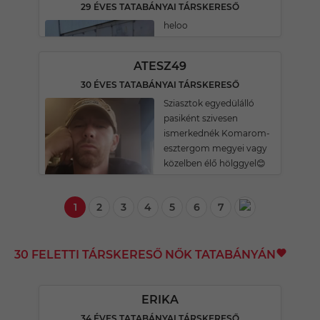
29 ÉVES TATABÁNYAI TÁRSKERESŐ
heloo
ATESZ49
30 ÉVES TATABÁNYAI TÁRSKERESŐ
Sziasztok egyedülálló
pasiként szivesen
ismerkednék Komarom-
esztergom megyei vagy
közelben élő hölggyel😊
1
2
3
4
5
6
7
30 FELETTI TÁRSKERESŐ NŐK TATABÁNYÁN
ERIKA
34 ÉVES TATABÁNYAI TÁRSKERESŐ