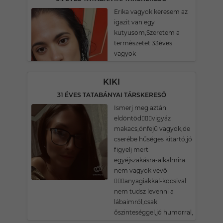
Erika vagyok keresem az
igazit van egy
kutyusom,Szeretem a
termèszetet 33èves
vagyok
KIKI
31 ÉVES TATABÁNYAI TÁRSKERESŐ
Ismerj meg aztán
eldöntöd🤷🏽‍♀️vigyáz
makacs,önfejű vagyok,de
cserébe hűséges kitartó,jó
figyelj mert
egyéjszakásra-alkalmira
nem vagyok vevő
🙋🏽‍♀️anyagiakkal-kocsival
nem tudsz levenni a
lábaimról,csak
őszinteséggel,jó humorral,