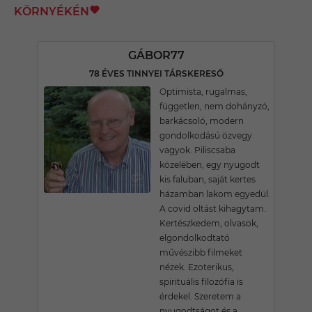
KÖRNYÉKÉN
GÁBOR77
78 ÉVES TINNYEI TÁRSKERESŐ
Optimista, rugalmas,
független, nem dohányzó,
barkácsoló, modern
gondolkodású özvegy
vagyok. Piliscsaba
közelében, egy nyugodt
kis faluban, saját kertes
házamban lakom egyedül.
A covid oltást kihagytam.
Kertészkedem, olvasok,
elgondolkodtató
művészibb filmeket
nézek. Ezoterikus,
spirituális filozófia is
érdekel. Szeretem a
nyugodtságot és a