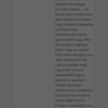
elérhető! Ez a dolgok
normális menete..... Ha
tetszik amikor beleolvasol,
akkor idővel tudni fogod,
hogy a könyved szereplője
az a főhős vagy
epizódszereplő, de ha
igazán kitartó vagy akkor
idővel azt is megfogod
érteni, hogy ez a szőrős
fickó miért néz úgy ki, nos
akkor beszéljünk? Már
csak az a kérdés, hogy
vagy e már annyira
elkeseredett, hogy a
karácsonyi vásárból a
Télapót vidd haza?
Alakom mint a Gladiátoré,
és pont annyira követi is,
annak idején mint A
filmben, most pedig mint