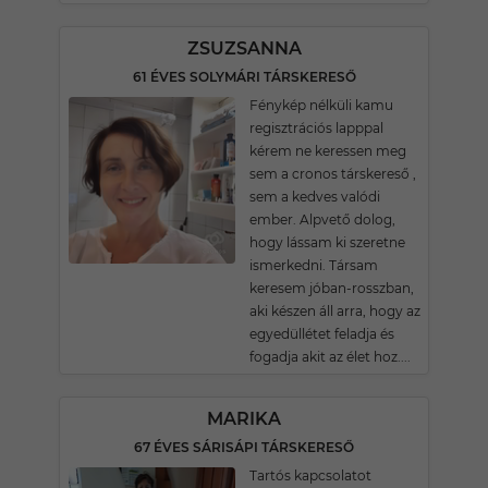
ZSUZSANNA
61 ÉVES SOLYMÁRI TÁRSKERESŐ
Fénykép nélküli kamu
regisztrációs lapppal
kérem ne keressen meg
sem a cronos társkereső ,
sem a kedves valódi
ember. Alpvető dolog,
hogy lássam ki szeretne
ismerkedni. Társam
keresem jóban-rosszban,
aki készen áll arra, hogy az
egyedüllétet feladja és
fogadja akit az élet hoz....
MARIKA
67 ÉVES SÁRISÁPI TÁRSKERESŐ
Tartós kapcsolatot