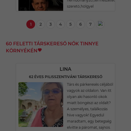
nemdohanyzo,termeszetet
szeretö,hölgyel
1
2
3
4
5
6
7
60 FELETTI TÁRSKERESŐ NŐK TINNYE
KÖRNYÉKÉN
LINA
62 ÉVES PILISSZENTIVÁNI TÁRSKERESŐ
Társ és párkeresés céljából
vagyok az oldalon. Van itt
olyan aki hasonló okok
miatt böngészi az oldalt?
A személyes, találkozás
híve vagyok! Egyedül
maradtam, egy betegség
elvitte a páromat, sajnos.