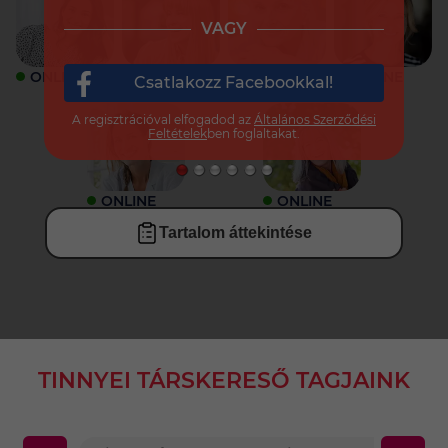
VAGY
ONLINE
ONLINE
ONLINE
ONLINE
Csatlakozz Facebookkal!
A regisztrációval elfogadod az
Általános Szerződési
Feltételek
ben foglaltakat.
ONLINE
ONLINE
Tartalom áttekintése
TINNYEI TÁRSKERESŐ TAGJAINK