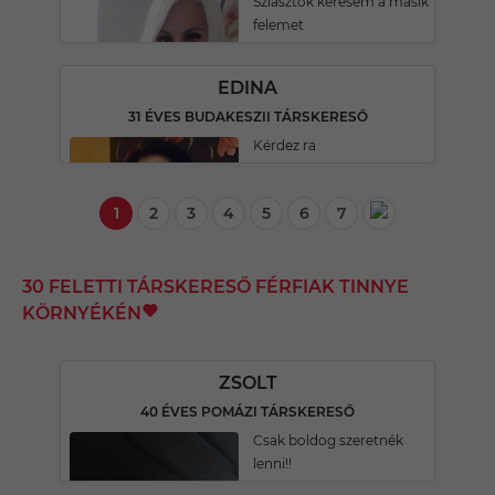
Sziasztok keresem a másik
felemet
EDINA
31 ÉVES BUDAKESZII TÁRSKERESŐ
Kérdez ra
1
2
3
4
5
6
7
30 FELETTI TÁRSKERESŐ FÉRFIAK TINNYE
KÖRNYÉKÉN
ZSOLT
40 ÉVES POMÁZI TÁRSKERESŐ
Csak boldog szeretnék
lenni!!