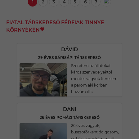
1
2
3
4
5
6
7
FIATAL TÁRSKERESŐ FÉRFIAK TINNYE
KÖRNYÉKÉN
DÁVID
29 ÉVES SÁRISÁPI TÁRSKERESŐ
Szeretem az állatokat
káros szenvedélyektöl
mentes vagyok Keresem
a párom aki korban
hozzám illik
DANI
26 ÉVES POMÁZI TÁRSKERESŐ
26 éves vagyok,
buszsofőrként dolgozom,
és bár a munkám miatt