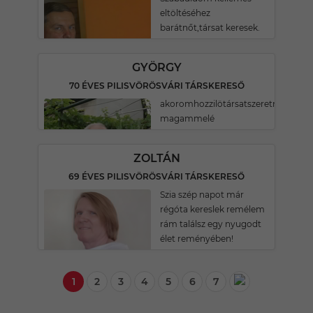
eltöltéséhez
barátnőt,társat keresek.
GYÖRGY
70 ÉVES PILISVÖRÖSVÁRI TÁRSKERESŐ
akoromhozzilötársatszeretnék
magammelé
ZOLTÁN
69 ÉVES PILISVÖRÖSVÁRI TÁRSKERESŐ
Szia szép napot már
régóta kereslek remélem
rám találsz egy nyugodt
élet reményében!
1
2
3
4
5
6
7