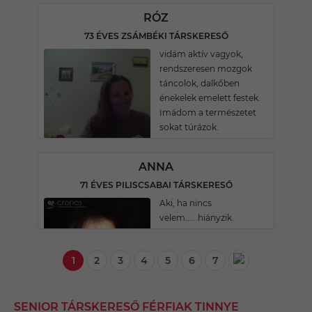
RÓZ
73 ÉVES ZSÁMBÉKI TÁRSKERESŐ
vidám aktív vagyok,
rendszeresen mozgok
táncolok, dalkőben
énekelek emelett festek.
Imádom a természetet
sokat túrázok.
ANNA
71 ÉVES PILISCSABAI TÁRSKERESŐ
Aki, ha nincs
velem......hiányzik.
1
2
3
4
5
6
7
SENIOR TÁRSKERESŐ FÉRFIAK TINNYE