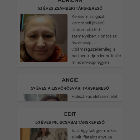
ADRIENN
53 ÉVES ZSÁMBÉKI TÁRSKERESŐ
Keresem az igazit,
korombeli jóképű
állatszerető férfi
személyében. Fontos az
őszinteség,a
vidámság,szellemileg is
partner tudjon lenni. fotód
mindenképp legyen
ANGIE
57 ÉVES PILISVÖRÖSVÁRI TÁRSKERESŐ
Holisztikus életszemlélet
EDIT
50 ÉVES PILISCSABAI TÁRSKERESŐ
Szia! Egy két gyermekes,
elvált, fiatalos anyuka