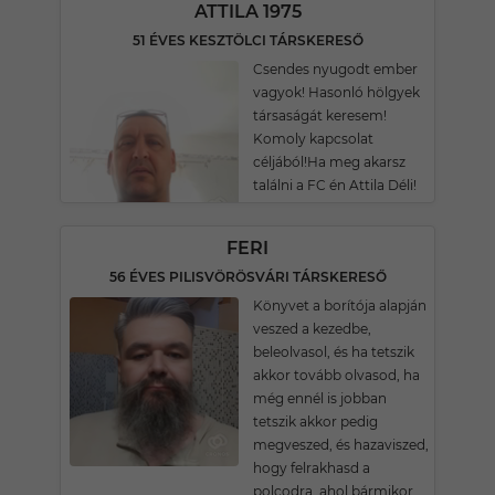
ATTILA 1975
51 ÉVES KESZTÖLCI TÁRSKERESŐ
Csendes nyugodt ember
vagyok! Hasonló hölgyek
társaságát keresem!
Komoly kapcsolat
céljából!Ha meg akarsz
találni a FC én Attila Déli!
FERI
56 ÉVES PILISVÖRÖSVÁRI TÁRSKERESŐ
Könyvet a borítója alapján
veszed a kezedbe,
beleolvasol, és ha tetszik
akkor tovább olvasod, ha
még ennél is jobban
tetszik akkor pedig
megveszed, és hazaviszed,
hogy felrakhasd a
polcodra, ahol bármikor