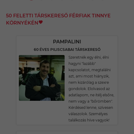
50 FELETTI TÁRSKERESŐ FÉRFIAK TINNYE
KÖRNYÉKÉN
PAMPALINI
60 ÉVES PILISCSABAI TÁRSKERESŐ
Szeretnék egy élni, élni
hagyni "lazább"
kapcsolatot, megtalálni
azt, ami most hiányzik,
nem kizárólag a szexre
gondolok. Elolvasod az
adatlapom, ne ítélj elsőre,
nem vagy a "bőrömben".
Kérdésed lenne, szívesen
válaszolok. Személyes
találkozás híve vagyok!