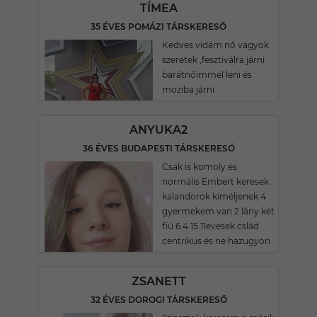
TÍMEA
35 ÉVES POMÁZI TÁRSKERESŐ
Kedves vidám nő vagyok
szeretek ,fesztiválra járni
barátnőimmel leni és
moziba járni
ANYUKA2
36 ÉVES BUDAPESTI TÁRSKERESŐ
Csak is komoly és
normális Embert keresek
kalandorok kíméljenek 4
gyermekem van 2 lány két
fiú 6.4.15.11evesek cslád
centrikus és ne hazugyon
ZSANETT
32 ÉVES DOROGI TÁRSKERESŐ