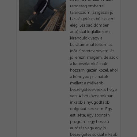
rengeteg emberrel
találkozom, az igazán jó
beszélgetésekből sosem
elég. Szabadidőmben
autókkal foglalkozom,
kirándulok vagy a
barátaimmal töltöm az
időt. Szeretek nevetni és
jól érezni magam, de azok
a kapcsolatok állnak
hozzám igazán közel, ahol
a könnyed pillanatok
mellett a mélyebb
beszélgetéseknek is helye
van. A hétköznapokban
inkább a nyugodtabb
dolgokat keresem. Egy
esti séta, egy spontán
program, egy hosszú
autózás vagy egy jó
beszélgetés sokkal inkább