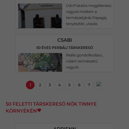
Üdv!Fiatalos megjellenésű
vagyok.Hobbim a
természetjárás.Papagáj
tenyésztés ,utazás.
CSABI
50 ÉVES PERBÁLI TÁRSKERESŐ
Reális gondolkodású ,
vidám természetű
vagyok.
1
2
3
4
5
6
7
50 FELETTI TÁRSKERESŐ NŐK TINNYE
KÖRNYÉKÉN