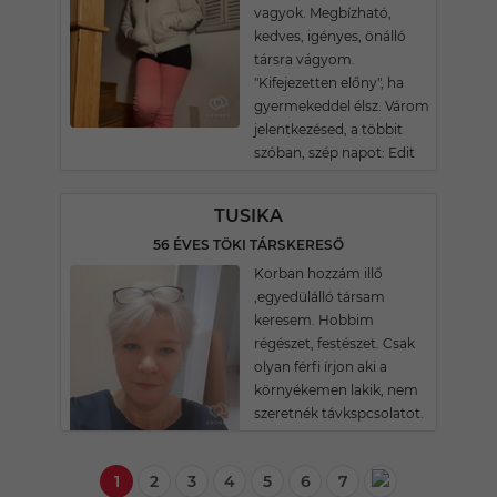
vagyok. Megbízható,
kedves, igényes, önálló
társra vágyom.
"Kifejezetten előny", ha
gyermekeddel élsz. Várom
jelentkezésed, a többit
szóban, szép napot: Edit
TUSIKA
56 ÉVES TÖKI TÁRSKERESŐ
Korban hozzám illő
,egyedülálló társam
keresem. Hobbim
régészet, festészet. Csak
olyan férfi írjon aki a
környékemen lakik, nem
szeretnék távkspcsolatot.
1
2
3
4
5
6
7