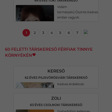
64 ÉVES TÖKI TÁRSKERESŐ
Vidám
természetű.Őszinte.Kedves
ember vagyok.
1
2
3
4
5
6
7
60 FELETTI TÁRSKERESŐ FÉRFIAK TINNYE
KÖRNYÉKÉN
KERESŐ
62 ÉVES PILISVÖRÖSVÁRI TÁRSKERESŐ
Kedves érdeklodo
ZOLI
63 ÉVES CSOLNOKI TÁRSKERESŐ
Szabadidőm kellemes