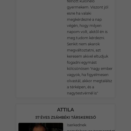
felnőtt különélő
gyermekem. Viszont jól
esne ha valaki
megkérdezné a nap
végén, hogy milyen
napom volt, akitől én is
meg tudom kérdezni.
Senkit nem akarok
megváltoztatni, azt
keresem akivel eltudjuk
fogadni egymást
kölcsönösen "nagy ember
vagyok, ha figyelmesen
olvastál, akkor megtalálsz
a térképen, és a
nagytestvérnél is"
ATTILA
57 ÉVES ZSÁMBÉKI TÁRSKERESŐ
Iserkednek