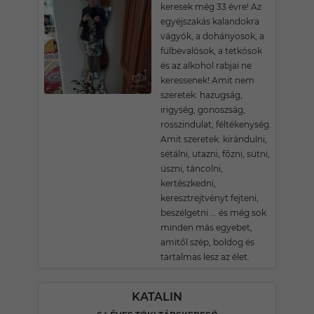
keresek még 33 évre! Az
egyéjszakás kalandokra
vágyók, a dohányosok, a
fülbevalósok, a tetkósok
és az alkohol rabjai ne
keressenek! Amit nem
szeretek: hazugság,
irigység, gonoszság,
rosszindulat, féltékenység.
Amit szeretek: kirándulni,
sétálni, utazni, főzni, sütni,
úszni, táncolni,
kertészkedni,
keresztrejtvényt fejteni,
beszélgetni ... és még sok
minden más egyebet,
amitől szép, boldog és
tartalmas lesz az élet.
KATALIN