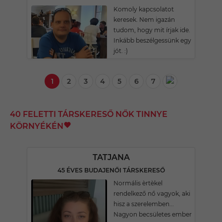
Komoly kapcsolatot
keresek. Nem igazán
tudom, hogy mit írjak ide.
Inkább beszélgessünk egy
jót. :)
1
2
3
4
5
6
7
40 FELETTI TÁRSKERESŐ NŐK TINNYE
KÖRNYÉKÉN
TATJANA
45 ÉVES BUDAJENŐI TÁRSKERESŐ
Normális èrtèkel
rendelkező nő vagyok, aki
hisz a szerelemben...
Nagyon becsületes ember