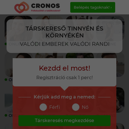
Belépés tagoknak! ›
TÁRSKERESŐ TINNYÉN ÉS
KÖRNYÉKÉN
VALÓDI EMBEREK VALÓDI RANDI
ONLINE
ONLINE
ONLINE
ONLINE
Kezdd el most!
Regisztráció csak 1 perc!
ONLINE
ONLINE
ONLINE
ONLINE
Kérjük add meg a nemed:
Férfi
Nő
ONLINE
ONLINE
ONLINE
ONLINE
Társkeresés megkezdése