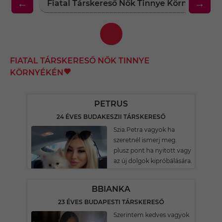
←
→
Fiatal Társkereső Nők Tinnye Környékén
FIATAL TÁRSKERESŐ NŐK TINNYE
KÖRNYÉKÉN
PETRUS
24 ÉVES BUDAKESZII TÁRSKERESŐ
Szia.Petra vagyok ha
szeretnél ismerj meg.
plusz pont ha nyitott vagy
az új dolgok kipróbálására.
BBIANKA
23 ÉVES BUDAPESTI TÁRSKERESŐ
Szerintem kedves vagyok