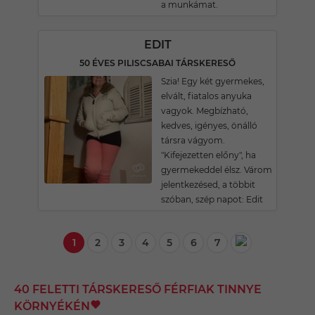
a munkámat.
EDIT
50 ÉVES PILISCSABAI TÁRSKERESŐ
Szia! Egy két gyermekes,
elvált, fiatalos anyuka
vagyok. Megbízható,
kedves, igényes, önálló
társra vágyom.
"Kifejezetten előny", ha
gyermekeddel élsz. Várom
jelentkezésed, a többit
szóban, szép napot: Edit
1
2
3
4
5
6
7
40 FELETTI TÁRSKERESŐ FÉRFIAK TINNYE
KÖRNYÉKÉN