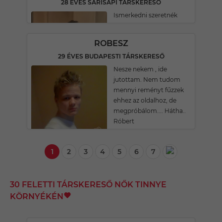
28 ÉVES SÁRISÁPI TÁRSKERESŐ
Ismerkedni szeretnék
ROBESZ
29 ÉVES BUDAPESTI TÁRSKERESŐ
Nesze nekem , ide
jutottam. Nem tudom
mennyi reményt fűzzek
ehhez az oldalhoz, de
megpróbálom.... Hátha..
Róbert
1
2
3
4
5
6
7
30 FELETTI TÁRSKERESŐ NŐK TINNYE
KÖRNYÉKÉN