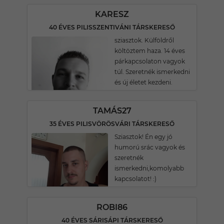
KARESZ
40 ÉVES PILISSZENTIVÁNI TÁRSKERESŐ
sziasztok. Külföldről
költöztem haza. 14 éves
párkapcsolaton vagyok
túl. Szeretnék ismerkedni
és új életet kezdeni.
TAMÁS27
35 ÉVES PILISVÖRÖSVÁRI TÁRSKERESŐ
Sziasztok! Én egy jó
humorú srác vagyok és
szeretnék
ismerkedni,komolyabb
kapcsolatot! :)
ROBI86
40 ÉVES SÁRISÁPI TÁRSKERESŐ