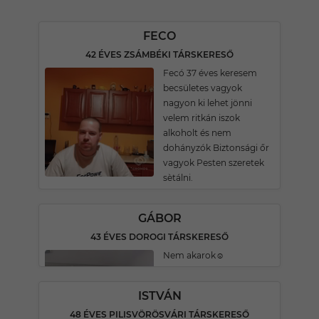
FECO
42 ÉVES ZSÁMBÉKI TÁRSKERESŐ
Fecó 37 éves keresem
becsületes vagyok
nagyon ki lehet jönni
velem ritkán iszok
alkoholt és nem
dohányzók Biztonsági őr
vagyok Pesten szeretek
sètálni.
GÁBOR
43 ÉVES DOROGI TÁRSKERESŐ
Nem akarok☺
ISTVÁN
48 ÉVES PILISVÖRÖSVÁRI TÁRSKERESŐ