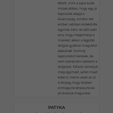
feltölt, mint a zajos bulik.
Hiszek abban, hogy egy jó
kapcsolat alapja a
kíváncsiság. Amikor két
ember valóban érdeklődik
egymás iránt, és időt szán
arra, hogy megismerje a
másikat, akkor a legjobb
dolgok gyakran maguktól
alakulnak. Komoly
kapcsolatot keresek, de
nem szeretném siettetni a
dolgokat. Először ismerjük
meg egymást, aztán majd
kiderül, merre vezet az út.
A lényeg, hogy közben
önmagunk lehessünk és
jól érezzük magunkat.
PATYKA