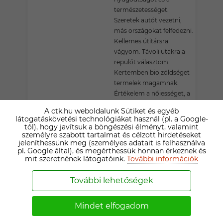
természetességet.
Szeretek autót vezetni,
más országokat felfedezni.
Kellemes útitársra
vágyom. Távoli utakra a
repülőt választom.
Kertemben bio zöldséget
termelek magamnak.
Értékelem a nőiességet, a
gyöngédséget. Fontosnak
A ctk.hu weboldalunk Sütiket és egyéb
tartom az érzéki
látogatáskövetési technológiákat használ (pl. a Google-
érintkezést egy nővel,
tól), hogy javítsuk a böngészési élményt, valamint
személyre szabott tartalmat és célzott hirdetéseket
hogy létrejöjjön a férfi és
jeleníthessünk meg (személyes adatait is felhasználva
női energiák
pl. Google által), és megérthessük honnan érkeznek és
egyesítésével, a kölcsönös
mit szeretnének látogatóink.
További információk
feltöltődés. Aktív társ
jogosítvánnyal előnyben.
További lehetőségek
Lakáskozmetikus
(bejárónő) van. Állatot
Mindet elfogadom
nem tartok!