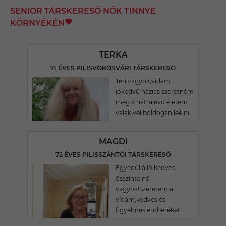
SENIOR TÁRSKERESŐ NŐK TINNYE
KÖRNYÉKÉN
TERKA
71 ÉVES PILISVÖRÖSVÁRI TÁRSKERESŐ
Teri vagyok,vidám
jókedvű házias szeretném
még a hátralévö életem
valakivel boldogan leélni
MAGDI
72 ÉVES PILISSZÁNTÓI TÁRSKERESŐ
Egyedül álló,kedves
ősszínte nő
vagyok!Szeretem a
vídám,kedves és
figyelmes embereket.