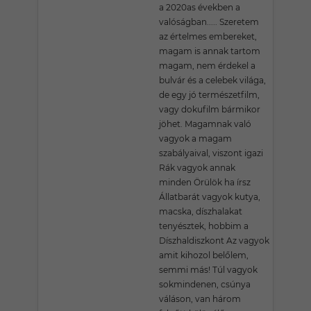
a 2020as években a
valóságban..... Szeretem
az értelmes embereket,
magam is annak tartom
magam, nem érdekel a
bulvár és a celebek világa,
de egy jó természetfilm,
vagy dokufilm bármikor
jöhet. Magamnak való
vagyok a magam
szabályaival, viszont igazi
Rák vagyok annak
minden Örülök ha írsz
Állatbarát vagyok kutya,
macska, díszhalakat
tenyésztek, hobbim a
Díszhaldiszkont Az vagyok
amit kihozol belőlem,
semmi más! Túl vagyok
sokmindenen, csúnya
váláson, van három