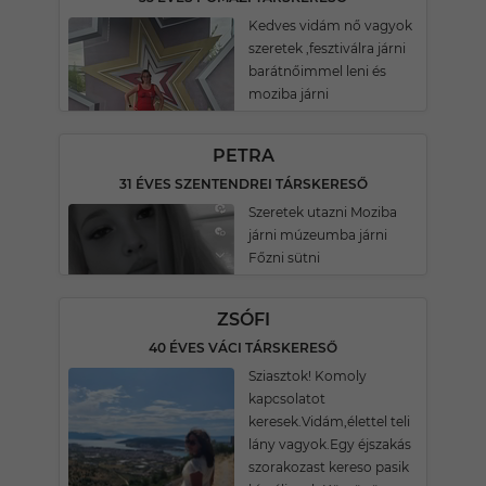
Kedves vidám nő vagyok
szeretek ,fesztiválra járni
barátnőimmel leni és
moziba járni
PETRA
31 ÉVES SZENTENDREI TÁRSKERESŐ
Szeretek utazni Moziba
járni múzeumba járni
Főzni sütni
ZSÓFI
40 ÉVES VÁCI TÁRSKERESŐ
Sziasztok! Komoly
kapcsolatot
keresek.Vidám,élettel teli
lány vagyok.Egy éjszakás
szorakozast kereso pasik