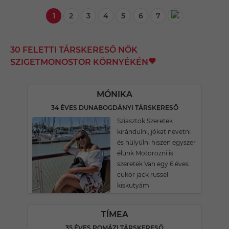
1
2
3
4
5
6
7
30 FELETTI TÁRSKERESŐ NŐK
SZIGETMONOSTOR KÖRNYÉKÉN
MÓNIKA
34 ÉVES DUNABOGDÁNYI TÁRSKERESŐ
Sziasztok Szeretek
kirándulni, jókat nevetni
és hülyülni hiszen egyszer
élünk Motorozni is
szeretek Van egy 6 éves
cukor jack russel
kiskutyám
TÍMEA
35 ÉVES POMÁZI TÁRSKERESŐ