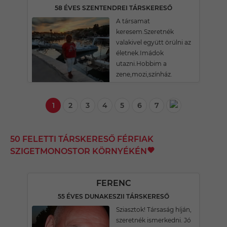
58 ÉVES SZENTENDREI TÁRSKERESŐ
A társamat
keresem.Szeretnék
valakivel együtt örülni az
életnek.Imádok
utazni.Hobbim a
zene,mozi,színház.
1
2
3
4
5
6
7
50 FELETTI TÁRSKERESŐ FÉRFIAK
SZIGETMONOSTOR KÖRNYÉKÉN
FERENC
55 ÉVES DUNAKESZII TÁRSKERESŐ
Sziasztok! Társaság híján,
szeretnék ismerkedni. Jó