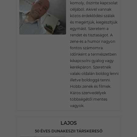
komoly, őszinte kapcsolat
céljából. Akivel vannak
közös érdeklődési szálak
és megértjük, kiegészítjük
egymást. Szeretem a
rendet és tisztaságot. A
zene és a humor nagyon
fontos számomra.
Időnként a természetben
kikapcsolni gyalog vagy
kerékpáron. Szeretnék
valaki oldalán boldog lenni
illetve boldoggá tenni.
Hobbi zenék és filmek.
Káros szenvedélyek
többségétől mentes
vagyok.
LAJOS
50 ÉVES DUNAKESZII TÁRSKERESŐ