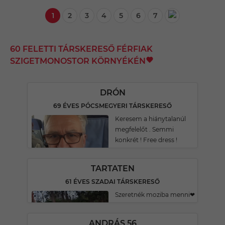
1
2
3
4
5
6
7
60 FELETTI TÁRSKERESŐ FÉRFIAK
SZIGETMONOSTOR KÖRNYÉKÉN
DRÓN
69 ÉVES PÓCSMEGYERI TÁRSKERESŐ
Keresem a hiánytalanúl
megfelelőt . Semmi
konkrét ! Free dress !
TARTATEN
61 ÉVES SZADAI TÁRSKERESŐ
Szeretnék moziba menni❤
ANDRÁS 56