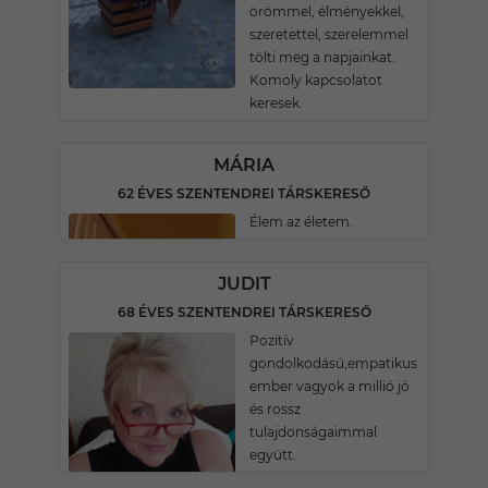
örömmel, élményekkel,
szeretettel, szerelemmel
tölti meg a napjainkat.
Komoly kapcsolatot
keresek.
MÁRIA
62 ÉVES SZENTENDREI TÁRSKERESŐ
Élem az életem.
JUDIT
68 ÉVES SZENTENDREI TÁRSKERESŐ
Pozitív
gondolkodású,empatikus
ember vagyok a millió jó
és rossz
tulajdonságaimmal
együtt.