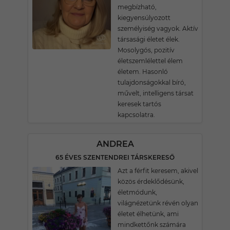
megbízható,
kiegyensúlyozott
személyiség vagyok. Aktív
társasági életet élek.
Mosolygós, pozitív
életszemlélettel élem
életem. Hasonló
tulajdonságokkal bíró,
művelt, intelligens társat
keresek tartós
kapcsolatra.
ANDREA
65 ÉVES SZENTENDREI TÁRSKERESŐ
Azt a férfit keresem, akivel
közös érdeklődésünk,
életmódunk,
világnézetünk révén olyan
életet élhetünk, ami
mindkettőnk számára