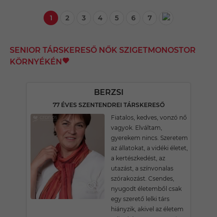
1
2
3
4
5
6
7
SENIOR TÁRSKERESŐ NŐK SZIGETMONOSTOR
KÖRNYÉKÉN
BERZSI
77 ÉVES SZENTENDREI TÁRSKERESŐ
Fiatalos, kedves, vonzó nő
vagyok. Elváltam,
gyerekem nincs. Szeretem
az állatokat, a vidéki életet,
a kertészkedést, az
utazást, a színvonalas
szórakozást. Csendes,
nyugodt életemből csak
egy szerető lelki társ
hiányzik, akivel az életem