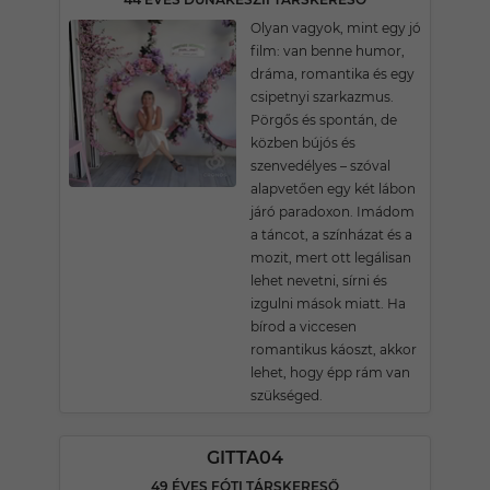
Olyan vagyok, mint egy jó
film: van benne humor,
dráma, romantika és egy
csipetnyi szarkazmus.
Pörgős és spontán, de
közben bújós és
szenvedélyes – szóval
alapvetően egy két lábon
járó paradoxon. Imádom
a táncot, a színházat és a
mozit, mert ott legálisan
lehet nevetni, sírni és
izgulni mások miatt. Ha
bírod a viccesen
romantikus káoszt, akkor
lehet, hogy épp rám van
szükséged.
GITTA04
49 ÉVES FÓTI TÁRSKERESŐ