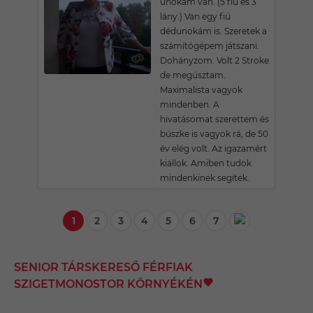
unokám van. (5 fiú és 3
lány.) Van egy fiú
dédunokám is. Szeretek a
számítógépem játszani.
Dohányzom. Volt 2 Stroke
de megúsztam.
Maximalista vagyok
mindenben. A
hivatásomat szerettem és
büszke is vagyok rá, de 50
év elég volt. Az igazamért
kiállok. Amiben tudok
mindenkinek segítek.
1
2
3
4
5
6
7
SENIOR TÁRSKERESŐ FÉRFIAK
SZIGETMONOSTOR KÖRNYÉKÉN