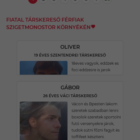
FIATAL TÁRSKERESŐ FÉRFIAK
SZIGETMONOSTOR KÖRNYÉKÉN
OLIVER
19 ÉVES SZENTENDREI TÁRSKERESŐ
18eves vagyok, eddzek es
foci eddzesre is jarok
GÁBOR
26 ÉVES VÁCI TÁRSKERESŐ
Vácon és Bpesten lakom
szeretek szabadban lenni
boxolok szeretek sportolni
futó versenyekre járok,
tudok sütni főzni fagyit és
toffifeet késziteni.