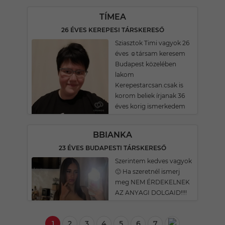
TÍMEA
26 ÉVES KEREPESI TÁRSKERESŐ
Sziasztok Timi vagyok 26
éves ☺️társam keresem
Budapest közelében
lakom
Kerepestarcsan.csak is
korom beliek írjanak 36
éves korig ismerkedem
BBIANKA
23 ÉVES BUDAPESTI TÁRSKERESŐ
Szerintem kedves vagyok
🙂 Ha szeretnél ismerj
meg NEM ÉRDEKELNEK
AZ ANYAGI DOLGAID!!!!
1
2
3
4
5
6
7