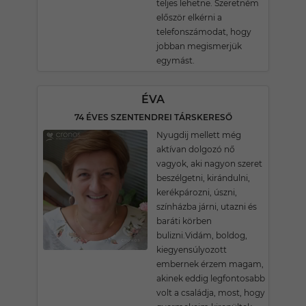
teljes lehetne. Szeretném
először elkérni a
telefonszámodat, hogy
jobban megismerjük
egymást.
ÉVA
74 ÉVES SZENTENDREI TÁRSKERESŐ
Nyugdij mellett még
aktívan dolgozó nő
vagyok, aki nagyon szeret
beszélgetni, kirándulni,
kerékpározni, úszni,
színházba járni, utazni és
baráti körben
bulizni.Vidám, boldog,
kiegyensúlyozott
embernek érzem magam,
akinek eddig legfontosabb
volt a családja, most, hogy