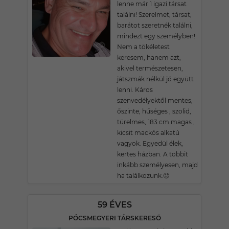
lenne már 1 igazi társat
találni! Szerelmet, társat,
barátot szeretnék találni,
mindezt egy személyben!
Nem a tökéletest
keresem, hanem azt,
akivel természetesen,
játszmák nélkül jó együtt
lenni. Káros
szenvedélyektől mentes,
őszinte, hűséges , szolid,
türelmes, 183 cm magas ,
kicsit mackós alkatú
vagyok. Egyedül élek,
kertes házban. A többit
inkább személyesen, majd
ha találkozunk.🙂
59 ÉVES
PÓCSMEGYERI TÁRSKERESŐ