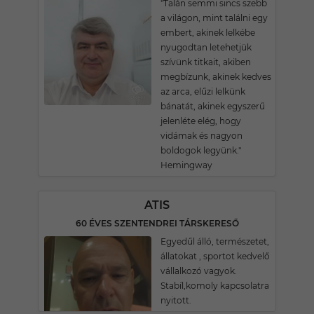
"Talán semmi sincs szebb
a világon, mint találni egy
embert, akinek lelkébe
nyugodtan letehetjük
szívünk titkait, akiben
megbízunk, akinek kedves
az arca, elűzi lelkünk
bánatát, akinek egyszerű
jelenléte elég, hogy
vidámak és nagyon
boldogok legyünk."
Hemingway
ATIS
60 ÉVES SZENTENDREI TÁRSKERESŐ
Egyedűl álló, természetet,
állatokat , sportot kedvelő
vállalkozó vagyok.
Stabíl,komoly kapcsolatra
nyitott.