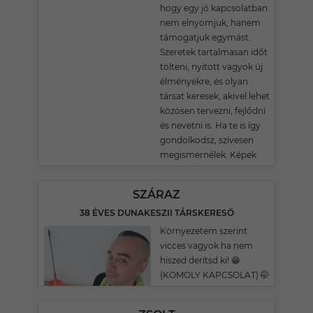
hogy egy jó kapcsolatban
nem elnyomjuk, hanem
támogatjuk egymást.
Szeretek tartalmasan időt
tölteni, nyitott vagyok új
élményekre, és olyan
társat keresek, akivel lehet
közösen tervezni, fejlődni
és nevetni is. Ha te is így
gondolkodsz, szívesen
megismernélek. Képek
SZÁRAZ
38 ÉVES DUNAKESZII TÁRSKERESŐ
Környezetem szerint
vicces vagyok ha nem
hiszed derítsd ki! 😁
(KOMOLY KAPCSOLAT) 🤭