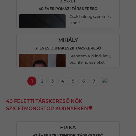
ZSOLT
40 ÉVES POMÁZI TÁRSKERESŐ
Csak boldog szeretnék
lenni!!
MIHÁLY
31 ÉVES DUNAKESZII TÁRSKERESŐ
Szeretem a jó indulatu,
öszinte nöies nöket.
1
2
3
4
5
6
7
40 FELETTI TÁRSKERESŐ NŐK
SZIGETMONOSTOR KÖRNYÉKÉN
ERIKA
42 ÉVES SZENTENDREI TÁRSKERESŐ