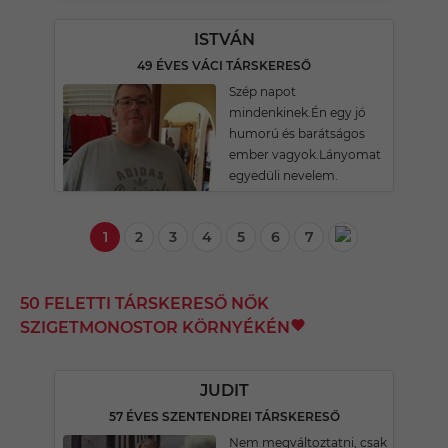
ISTVÁN
49 ÉVES VÁCI TÁRSKERESŐ
Szép napot
mindenkinek.Én egy jó
humorú és barátságos
ember vagyok.Lányomat
egyedüli nevelem.
1
2
3
4
5
6
7
50 FELETTI TÁRSKERESŐ NŐK
SZIGETMONOSTOR KÖRNYÉKÉN
JUDIT
57 ÉVES SZENTENDREI TÁRSKERESŐ
Nem megváltoztatni, csak