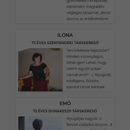
gyermekeim kirepültek,
szeretném megtalálni
végleges társamat, akivel
azonos az értékrendünk.
ILONA
73 ÉVES SZENTENDREI TÁRSKERESŐ
Van tökéletes kapcsolat?
Minden viszonylagos,
tehát igen! Lehet, hogy
velem együtt sokan
várnak erre?! :-). Nyugodt,
intelligens, őszinte,
szerető társat keresek.
EMŐ
72 ÉVES DUNAKESZII TÁRSKERESŐ
Nyugdíjas vagyok. 2
felnőtt családos lányom, 8