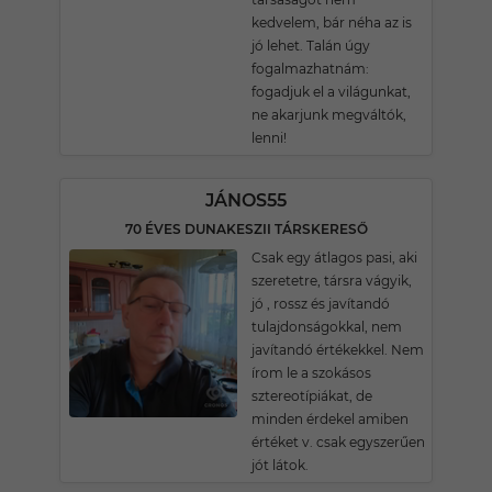
kedvelem, bár néha az is
jó lehet. Talán úgy
fogalmazhatnám:
fogadjuk el a világunkat,
ne akarjunk megváltók,
lenni!
JÁNOS55
70 ÉVES DUNAKESZII TÁRSKERESŐ
Csak egy átlagos pasi, aki
szeretetre, társra vágyik,
jó , rossz és javítandó
tulajdonságokkal, nem
javítandó értékekkel. Nem
írom le a szokásos
sztereotípiákat, de
minden érdekel amiben
értéket v. csak egyszerűen
jót látok.