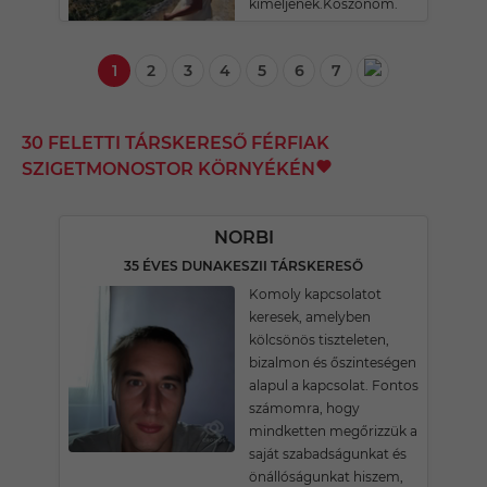
kíméljenek.Köszönöm.
1
2
3
4
5
6
7
30 FELETTI TÁRSKERESŐ FÉRFIAK
SZIGETMONOSTOR KÖRNYÉKÉN
NORBI
35 ÉVES DUNAKESZII TÁRSKERESŐ
Komoly kapcsolatot
keresek, amelyben
kölcsönös tiszteleten,
bizalmon és őszinteségen
alapul a kapcsolat. Fontos
számomra, hogy
mindketten megőrizzük a
saját szabadságunkat és
önállóságunkat hiszem,