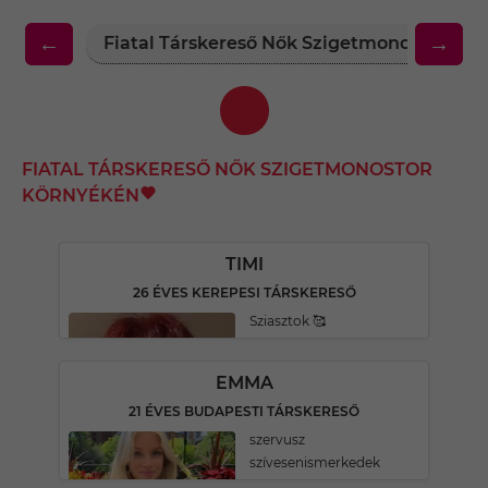
←
→
Fiatal Társkereső Nők Szigetmonostor Kö
FIATAL TÁRSKERESŐ NŐK SZIGETMONOSTOR
KÖRNYÉKÉN
TIMI
26 ÉVES KEREPESI TÁRSKERESŐ
Sziasztok 🥰
EMMA
21 ÉVES BUDAPESTI TÁRSKERESŐ
szervusz
szívesenismerkedek