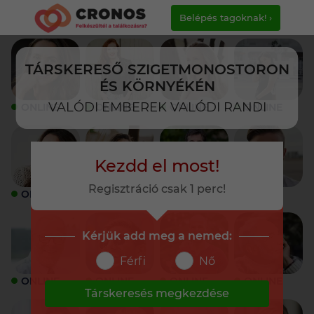
Belépés tagoknak! ›
TÁRSKERESŐ SZIGETMONOSTORON
ÉS KÖRNYÉKÉN
VALÓDI EMBEREK VALÓDI RANDI
ONLINE
ONLINE
ONLINE
ONLINE
Kezdd el most!
Regisztráció csak 1 perc!
ONLINE
ONLINE
ONLINE
ONLINE
Kérjük add meg a nemed:
Férfi
Nő
ONLINE
ONLINE
ONLINE
ONLINE
Társkeresés megkezdése