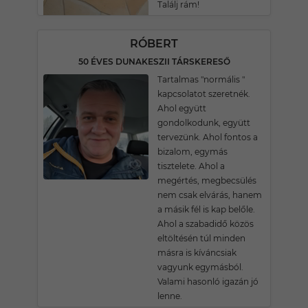
Találj rám!
RÓBERT
50 ÉVES DUNAKESZII TÁRSKERESŐ
Tartalmas "normális "
kapcsolatot szeretnék.
Ahol együtt
gondolkodunk, együtt
tervezünk. Ahol fontos a
bizalom, egymás
tisztelete. Ahol a
megértés, megbecsülés
nem csak elvárás, hanem
a másik fél is kap belőle.
Ahol a szabadidő közös
eltöltésén túl minden
másra is kíváncsiak
vagyunk egymásból.
Valami hasonló igazán jó
lenne.