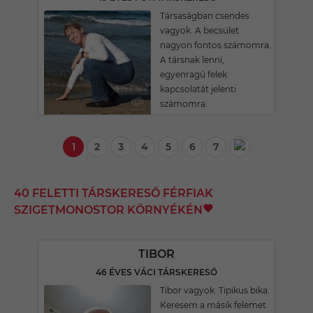
Társaságban csendes
vagyok. A becsület
nagyon fontos számomra.
A társnak lenni,
egyenragú felek
kapcsolatát jelenti
számomra.
1
2
3
4
5
6
7
40 FELETTI TÁRSKERESŐ FÉRFIAK
SZIGETMONOSTOR KÖRNYÉKÉN
TIBOR
46 ÉVES VÁCI TÁRSKERESŐ
Tibor vagyok. Tipikus bika.
Keresem a másik felemet