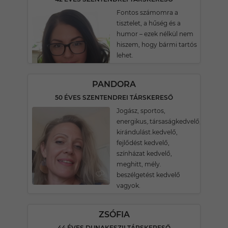
Fontos számomra a
tisztelet, a hűség és a
humor – ezek nélkül nem
hiszem, hogy bármi tartós
lehet.
PANDORA
50 ÉVES SZENTENDREI TÁRSKERESŐ
Jogász, sportos,
energikus,.társaságkedvelő,
kirándulást.kedvelő,
fejlődést kedvelő,
színházat kedvelő,
meghitt, mély.
beszélgetést kedvelő
vagyok.
ZSÓFIA
44 ÉVES DUNAKESZII TÁRSKERESŐ