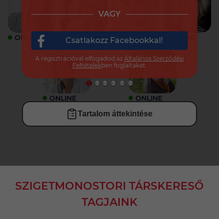
VAGY
ONLINE
ONLINE
ONLINE
ONLINE
Csatlakozz Facebookkal!
A regisztrációval elfogadod az
Általános Szerződési
Feltételek
ben foglaltakat.
ONLINE
ONLINE
Tartalom áttekintése
SZIGETMONOSTORI TÁRSKERESŐ
TAGJAINK