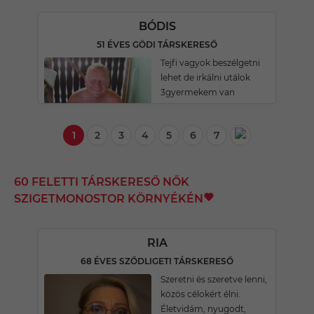
BÓDIS
51 ÉVES GÖDI TÁRSKERESŐ
Tejfi vagyok beszélgetni
lehet de irkálni utálok
3gyermekem van
1
2
3
4
5
6
7
60 FELETTI TÁRSKERESŐ NŐK
SZIGETMONOSTOR KÖRNYÉKÉN
RIA
68 ÉVES SZŐDLIGETI TÁRSKERESŐ
Szeretni és szeretve lenni,
közös célokért élni.
Életvidám, nyugodt,