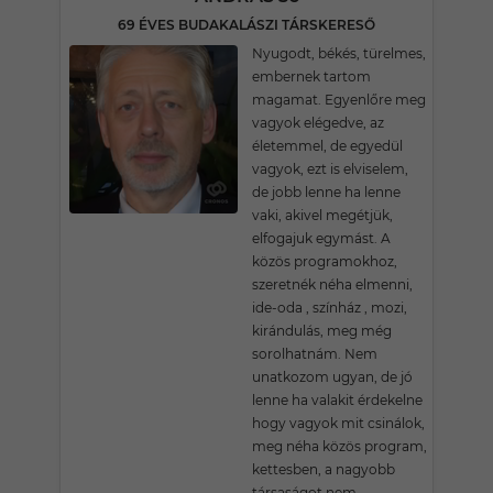
69 ÉVES BUDAKALÁSZI TÁRSKERESŐ
Nyugodt, békés, türelmes,
embernek tartom
magamat. Egyenlőre meg
vagyok elégedve, az
életemmel, de egyedül
vagyok, ezt is elviselem,
de jobb lenne ha lenne
vaki, akivel megétjük,
elfogajuk egymást. A
közös programokhoz,
szeretnék néha elmenni,
ide-oda , színház , mozi,
kirándulás, meg még
sorolhatnám. Nem
unatkozom ugyan, de jó
lenne ha valakit érdekelne
hogy vagyok mit csinálok,
meg néha közös program,
kettesben, a nagyobb
társaságot nem