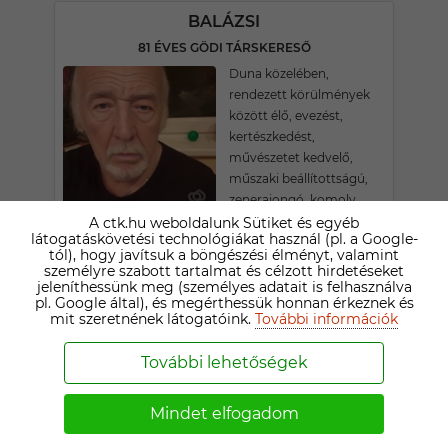
BALÁZSI
81 ÉVES GÖDI TÁRSKERESŐ
Duna közelében,
rendezett körülmények
között élő, evezést,
kertészkedést,
művészetet kedvelő,
műszaki beállítottságú,
zenerajongó, komoly
kapcsolat kialakításához,
A ctk.hu weboldalunk Sütiket és egyéb
látogatáskövetési technológiákat használ (pl. a Google-
várja , hasonló korú,
tól), hogy javítsuk a böngészési élményt, valamint
érdeklődésű kedves hölgy
személyre szabott tartalmat és célzott hirdetéseket
visszajelzését.
jeleníthessünk meg (személyes adatait is felhasználva
pl. Google által), és megérthessük honnan érkeznek és
mit szeretnének látogatóink.
További információk
DANIELK
További lehetőségek
71 ÉVES GÖDI TÁRSKERESŐ
Nem hivalkodó,de
Mindet elfogadom
megfelelő egzisztenciával
rendelkező,szabad ember