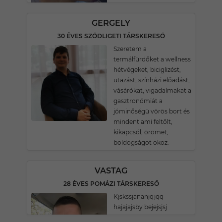
GERGELY
30 ÉVES SZŐDLIGETI TÁRSKERESŐ
Szeretem a
termálfürdőket a wellness
hétvégeket, biciglizést,
utazást, színházi előadást,
vásárókat, vigadalmakat a
gasztronómiát a
jóminőségü vörös bort és
mindent ami feltőlt,
kikapcsól, örömet,
boldogságot okoz.
VASTAG
28 ÉVES POMÁZI TÁRSKERESŐ
Kjskssjananjqjqq
hajajajsby bejejsjsj