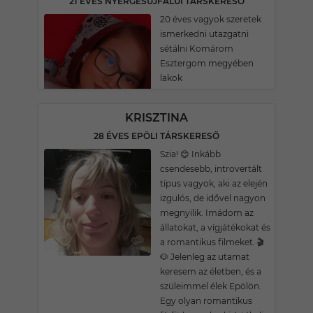
21 ÉVES NYERGESÚJFALUI TÁRSKERESŐ
20 éves vagyok szeretek
ismerkedni utazgatni
sétálni Komárom
Esztergom megyében
lakok
KRISZTINA
28 ÉVES EPÖLI TÁRSKERESŐ
Szia! 😊 Inkább
csendesebb, introvertált
típus vagyok, aki az elején
izgulós, de idővel nagyon
megnyílik. Imádom az
állatokat, a vígjátékokat és
a romantikus filmeket. 🎬
🐶 Jelenleg az utamat
keresem az életben, és a
szüleimmel élek Epölön.
Egy olyan romantikus