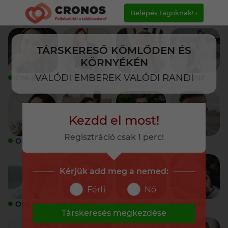
Belépés tagoknak! ›
TÁRSKERESŐ KÖMLŐDEN ÉS
KÖRNYÉKÉN
VALÓDI EMBEREK VALÓDI RANDI
ONLINE
ONLINE
ONLINE
ONLINE
Kezdd el most!
Regisztráció csak 1 perc!
ONLINE
ONLINE
ONLINE
ONLINE
Kérjük add meg a nemed:
Férfi
Nő
ONLINE
ONLINE
ONLINE
ONLINE
Társkeresés megkezdése