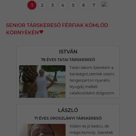
1
2
3
4
5
6
7
SENIOR TÁRSKERESŐ FÉRFIAK KÖMLŐD
KÖRNYÉKÉN
ISTVÁN
78 ÉVES TATAI TÁRSKERESŐ
Tatán lakom.Szeretem a
baráságot,szertek utazni,
tengerparton nyaralni.
Nyugdij mellett
válalkozóként dolgozom.
LÁSZLÓ
71 ÉVES OROSZLÁNYI TÁRSKERESŐ
Vidám és jó kedvü, de
mégis komoly. Szeretek