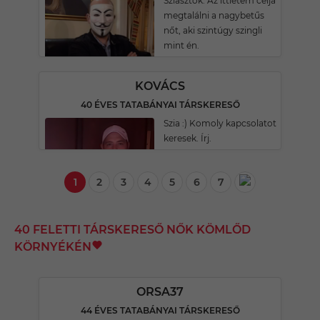
Sziasztok. Az ittlétem célja
megtalálni a nagybetűs
nőt, aki szintúgy szingli
mint én.
KOVÁCS
40 ÉVES TATABÁNYAI TÁRSKERESŐ
Szia :) Komoly kapcsolatot
keresek. Írj.
1
2
3
4
5
6
7
40 FELETTI TÁRSKERESŐ NŐK KÖMLŐD
KÖRNYÉKÉN
ORSA37
44 ÉVES TATABÁNYAI TÁRSKERESŐ