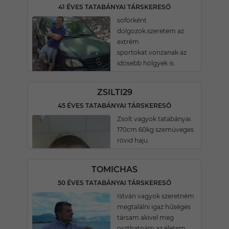
41 ÉVES TATABÁNYAI TÁRSKERESŐ
soförként
dolgozok.szeretem az
extrém
sportokat.vonzanak az
idösebb hölgyek is.
ZSILTI29
45 ÉVES TATABÁNYAI TÁRSKERESŐ
Zsolt vagyok tatabányai.
170cm 60kg szemüveges
rövid haju.
TOMICHAS
50 ÉVES TATABÁNYAI TÁRSKERESŐ
István vagyok szeretném
megtalálni igaz hűséges
társam akivel meg
oszthatnám az életem.