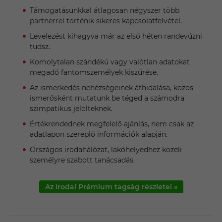
Támogatásunkkal átlagosan négyszer több
partnerrel történik sikeres kapcsolatfelvétel.
Levelezést kihagyva már az első héten randevúzni
tudsz.
Komolytalan szándékú vagy valótlan adatokat
megadó fantomszemélyek kiszűrése.
Az ismerkedés nehézségeinek áthidalása, közös
ismerősként mutatunk be téged a számodra
szimpatikus jelölteknek.
Értékrendednek megfelelő ajánlás, nem csak az
adatlapon szereplő információk alapján.
Országos irodahálózat, lakóhelyedhez közeli
személyre szabott tanácsadás.
Az Irodai Prémium tagság részletei »