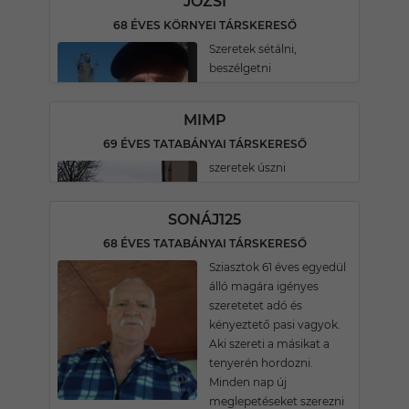
JÓZSI
68 ÉVES KÖRNYEI TÁRSKERESŐ
Szeretek sétálni,
beszélgetni
MIMP
69 ÉVES TATABÁNYAI TÁRSKERESŐ
szeretek úszni
SONÁJ125
68 ÉVES TATABÁNYAI TÁRSKERESŐ
Sziasztok 61 éves egyedül
álló magára igényes
szeretetet adó és
kényeztető pasi vagyok.
Aki szereti a másikat a
tenyerén hordozni.
Minden nap új
meglepetéseket szerezni