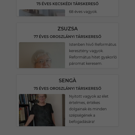
75 ÉVES KECSKÉDI TÁRSKERESŐ
68 éves vagyok.
ZSUZSA
77 ÉVES OROSZLÁNYI TÁRSKERESŐ
Istenben hívő Református
keresztény vagyok.
Református hitet gyakorló
páromat keresem.
SENGÀ
75 ÉVES OROSZLÁNYI TÁRSKERESŐ
Nyitott vagyok az élet
értelmes, értékes
dolgainak és minden
szépségének a
befogadására!