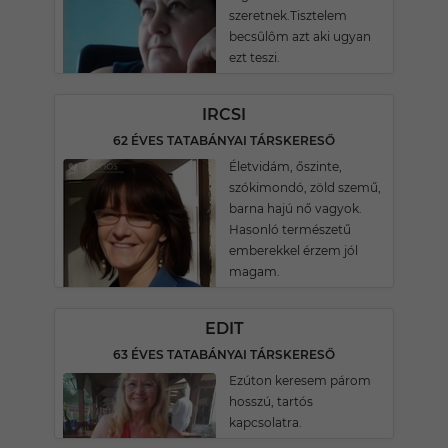
szeretnek.Tisztelem
becsûlôm azt aki ugyan
ezt teszi.
IRCSI
62 ÉVES TATABÁNYAI TÁRSKERESŐ
Életvidám, őszinte,
szókimondó, zöld szemű,
barna hajú nő vagyok.
Hasonló természetű
emberekkel érzem jól
magam.
EDIT
63 ÉVES TATABÁNYAI TÁRSKERESŐ
Ezúton keresem párom
hosszú, tartós
kapcsolatra.