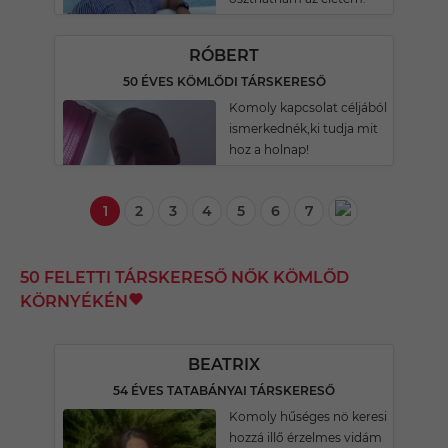
RÓBERT
50 ÉVES KÖMLŐDI TÁRSKERESŐ
Komoly kapcsolat céljából
ismerkednék,ki tudja mit
hoz a holnap!
1
2
3
4
5
6
7
50 FELETTI TÁRSKERESŐ NŐK KÖMLŐD
KÖRNYÉKÉN
BEATRIX
54 ÉVES TATABÁNYAI TÁRSKERESŐ
Komoly hűséges nö keresi
hozzá illő érzelmes vidám