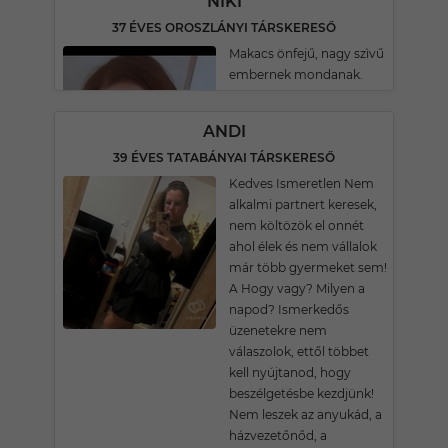
NIKI
37 ÉVES OROSZLÁNYI TÁRSKERESŐ
Makacs önfejű, nagy szìvű
embernek mondanak.
ANDI
39 ÉVES TATABÁNYAI TÁRSKERESŐ
Kedves Ismeretlen Nem
alkalmi partnert keresek,
nem költözök el onnét
ahol élek és nem vállalok
már több gyermeket sem!
A Hogy vagy? Milyen a
napod? Ismerkedős
üzenetekre nem
válaszolok, ettől többet
kell nyújtanod, hogy
beszélgetésbe kezdjünk!
Nem leszek az anyukád, a
házvezetőnőd, a