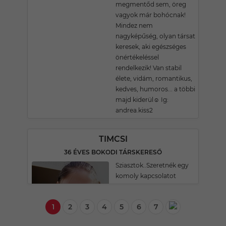
megmentőd sem, öreg
vagyok már bohócnak!
Mindez nem
nagyképűség, olyan társat
keresek, aki egészséges
önértékeléssel
rendelkezik! Van stabil
élete, vidám, romantikus,
kedves, humoros... a többi
majd kiderül☺️ Ig:
andrea.kiss2
TIMCSI
36 ÉVES BOKODI TÁRSKERESŐ
Sziasztok..Szeretnék egy
komoly kapcsolatot
1
2
3
4
5
6
7