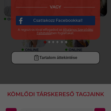
VAGY
ONLINE
ONLINE
ONLINE
ONLINE
Csatlakozz Facebookkal!
A regisztrációval elfogadod az
Általános Szerződési
Feltételek
ben foglaltakat.
ONLINE
ONLINE
Tartalom áttekintése
KÖMLŐDI TÁRSKERESŐ TAGJAINK