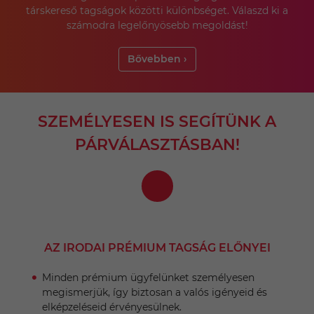
társkereső tagságok közötti különbséget. Válaszd ki a
számodra legelőnyösebb megoldást!
Bővebben ›
SZEMÉLYESEN IS SEGÍTÜNK A
PÁRVÁLASZTÁSBAN!
AZ IRODAI PRÉMIUM TAGSÁG ELŐNYEI
Minden prémium ügyfelünket személyesen
megismerjük, így biztosan a valós igényeid és
elképzeléseid érvényesülnek.