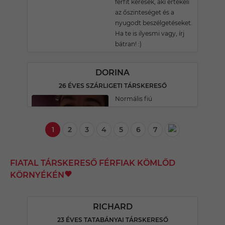
férfit keresek, aki értékeli
az őszinteséget és a
nyugodt beszélgetéseket.
Ha te is ilyesmi vagy, írj
bátran! :)
DORINA
26 ÉVES SZÁRLIGETI TÁRSKERESŐ
Normális fiú
1
2
3
4
5
6
7
FIATAL TÁRSKERESŐ FÉRFIAK KÖMLŐD
KÖRNYÉKÉN
RICHARD
23 ÉVES TATABÁNYAI TÁRSKERESŐ