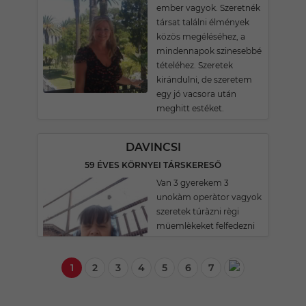
ember vagyok. Szeretnék
társat találni élmények
közös megéléséhez, a
mindennapok szinesebbé
tételéhez. Szeretek
kirándulni, de szeretem
egy jó vacsora után
meghitt estéket.
DAVINCSI
59 ÉVES KÖRNYEI TÁRSKERESŐ
Van 3 gyerekem 3
unokàm operàtor vagyok
szeretek túràzni règi
müemlèkeket felfedezni
1
2
3
4
5
6
7