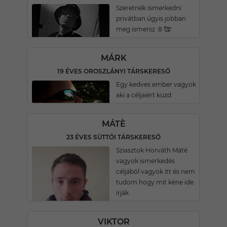
Szeretnék ismerkedni
privátban úgyis jobban
meg ismersz :8 🥰!
MÁRK
19 ÉVES OROSZLÁNYI TÁRSKERESŐ
Egy kedves ember vagyok
aki a céljaiért küzd.
MÁTÈ
23 ÉVES SÜTTŐI TÁRSKERESŐ
Sziasztok Horváth Máté
vagyok ismerkedés
céljából vagyok itt és nem
tudom hogy mit kéne ide
írják
VIKTOR