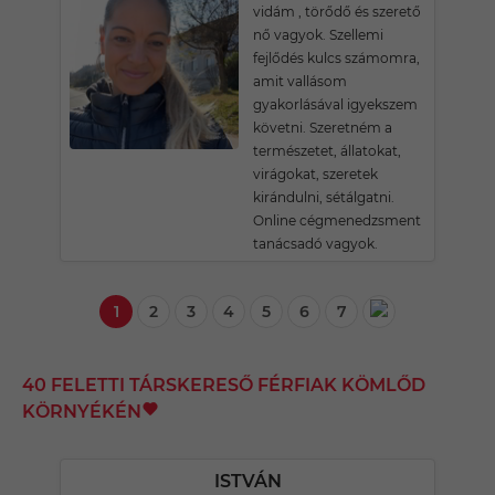
vidám , törődő és szerető
nő vagyok. Szellemi
fejlődés kulcs számomra,
amit vallásom
gyakorlásával igyekszem
követni. Szeretném a
természetet, állatokat,
virágokat, szeretek
kirándulni, sétálgatni.
Online cégmenedzsment
tanácsadó vagyok.
1
2
3
4
5
6
7
40 FELETTI TÁRSKERESŐ FÉRFIAK KÖMLŐD
KÖRNYÉKÉN
ISTVÁN