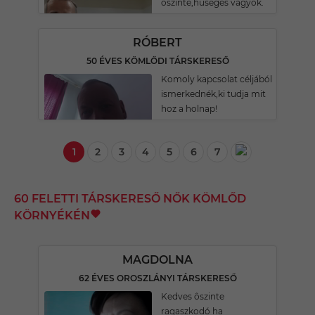
őszinte,hűséges vagyok.
RÓBERT
50 ÉVES KÖMLŐDI TÁRSKERESŐ
Komoly kapcsolat céljából
ismerkednék,ki tudja mit
hoz a holnap!
1
2
3
4
5
6
7
60 FELETTI TÁRSKERESŐ NŐK KÖMLŐD
KÖRNYÉKÉN
MAGDOLNA
62 ÉVES OROSZLÁNYI TÁRSKERESŐ
Kedves ôszinte
ragaszkodó ha