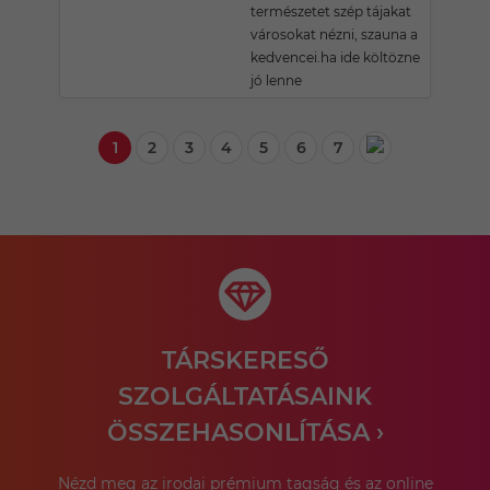
természetet szép tájakat
városokat nézni, szauna a
kedvencei.ha ide költözne
jó lenne
1
2
3
4
5
6
7
TÁRSKERESŐ
SZOLGÁLTATÁSAINK
ÖSSZEHASONLÍTÁSA ›
Nézd meg az irodai prémium tagság és az online