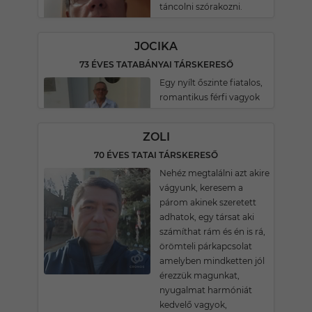
táncolni szórakozni.
JOCIKA
73 ÉVES TATABÁNYAI TÁRSKERESŐ
Egy nyílt őszinte fiatalos,
romantikus férfi vagyok
ZOLI
70 ÉVES TATAI TÁRSKERESŐ
Nehéz megtalálni azt akire
vágyunk, keresem a
párom akinek szeretett
adhatok, egy társat aki
számíthat rám és én is rá,
örömteli párkapcsolat
amelyben mindketten jól
érezzük magunkat,
nyugalmat harmóniát
kedvelő vagyok,