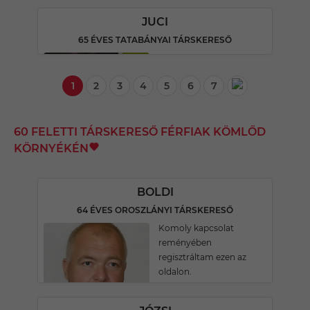
JUCI
65 ÉVES TATABÁNYAI TÁRSKERESŐ
1
2
3
4
5
6
7
60 FELETTI TÁRSKERESŐ FÉRFIAK KÖMLŐD
KÖRNYÉKÉN
BOLDI
64 ÉVES OROSZLÁNYI TÁRSKERESŐ
Komoly kapcsolat
reményében
regisztráltam ezen az
oldalon.