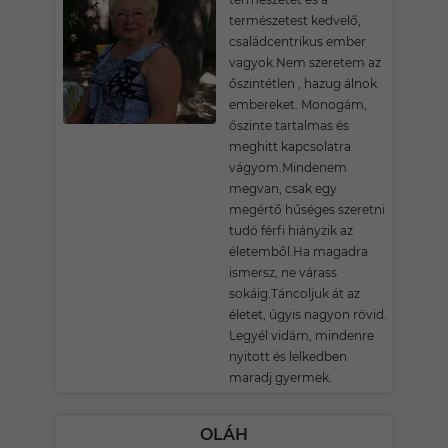
természetest kedvelő,
családcentrikus ember
vagyok.Nem szeretem az
őszintétlen , hazug álnok
embereket. Monogám,
őszinte tartalmas és
meghitt kapcsolatra
vágyom.Mindenem
megvan, csak egy
megértő hűséges szeretni
tudó férfi hiányzik az
életemből.Ha magadra
ismersz, ne várass
sokáig.Táncoljuk át az
életet, úgyis nagyon rövid.
Legyél vidám, mindenre
nyitott és lelkedben
maradj gyermek.
OLÁH