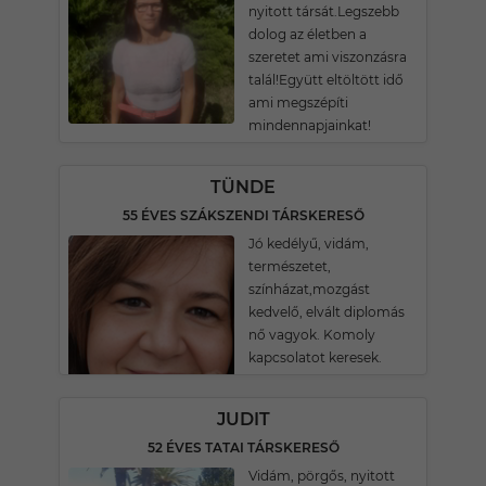
nyitott társát.Legszebb
dolog az életben a
szeretet ami viszonzásra
talál!Együtt eltöltött idő
ami megszépíti
mindennapjainkat!
TÜNDE
55 ÉVES SZÁKSZENDI TÁRSKERESŐ
Jó kedélyű, vidám,
természetet,
színházat,mozgást
kedvelő, elvált diplomás
nő vagyok. Komoly
kapcsolatot keresek.
JUDIT
52 ÉVES TATAI TÁRSKERESŐ
Vidám, pörgős, nyitott