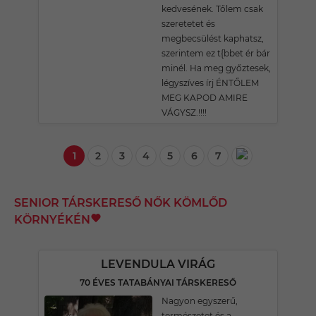
kedvesének. Tőlem csak
szeretetet és
megbecsülést kaphatsz,
szerintem ez t{bbet ér bár
minél. Ha meg győztesek,
légyszíves írj ÉNTŐLEM
MEG KAPOD AMIRE
VÁGYSZ.!!!!
1
2
3
4
5
6
7
SENIOR TÁRSKERESŐ NŐK KÖMLŐD
KÖRNYÉKÉN
LEVENDULA VIRÁG
70 ÉVES TATABÁNYAI TÁRSKERESŐ
Nagyon egyszerű,
természetet és a