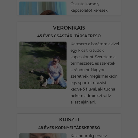
Őszinte komoly
kapcsolatot keresek!
VERONIKA15
45 ÉVES CSÁSZÁRI TÁRSKERESŐ
Keresem a barátom akivel
egy kicsit ki tudok
kapcsolódni. Szeretem a
természetet, és szeretek
kirándulni. Nagyon
szeretnék megismerkedni
egy sportot utazást
kedvelő fiúval, aki tudna
nekem adminisztratív
állást ajánlani.
KRISZTI
48 ÉVES KÖRNYEI TÁRSKERESŐ
Kalandorok,perverz