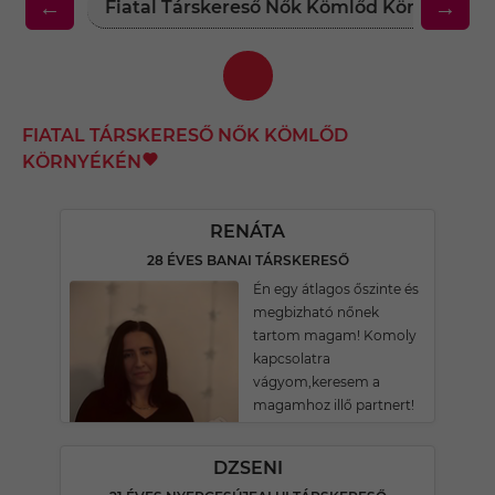
←
→
Fiatal Társkereső Nők Kömlőd Környékén
FIATAL TÁRSKERESŐ NŐK KÖMLŐD
KÖRNYÉKÉN
RENÁTA
28 ÉVES BANAI TÁRSKERESŐ
Én egy átlagos őszinte és
megbizható nőnek
tartom magam! Komoly
kapcsolatra
vágyom,keresem a
magamhoz illő partnert!
DZSENI