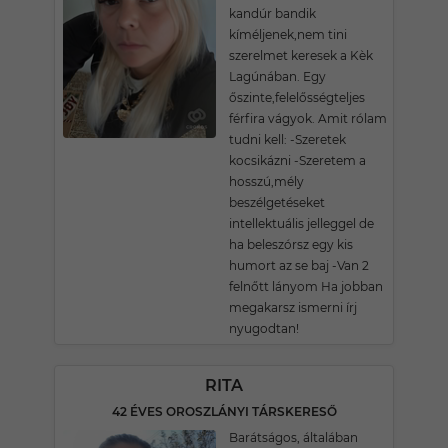
kandúr bandik
kíméljenek,nem tini
szerelmet keresek a Kèk
Lagúnában. Egy
őszinte,felelősségteljes
férfira vágyok. Amit rólam
tudni kell: -Szeretek
kocsikázni -Szeretem a
hosszú,mély
beszélgetéseket
intellektuális jelleggel de
ha beleszórsz egy kis
humort az se baj -Van 2
felnőtt lányom Ha jobban
megakarsz ismerni írj
nyugodtan!
RITA
42 ÉVES OROSZLÁNYI TÁRSKERESŐ
Barátságos, általában