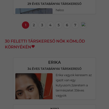
29 ÉVES TATABÁNYAI TÁRSKERESŐ
heloo
1
2
3
4
5
6
7
30 FELETTI TÁRSKERESŐ NŐK KÖMLŐD
KÖRNYÉKÉN
ERIKA
34 ÉVES TATABÁNYAI TÁRSKERESŐ
Erika vagyok keresem az
igazit van egy
kutyusom,Szeretem a
termèszetet 33èves
vagyok