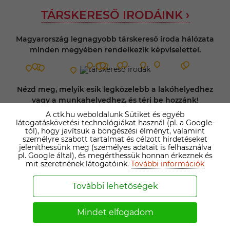
TÁRSKERESŐ IRODÁINK ›
Magyarország legnagyobb társkereső iroda hálózata
minden megyében rendelkezik képviselettel.
Nézd meg, melyik esik legközelebb a lakóhelyedhez
vagy a munkahelyedhez, és térj be hozzánk!
A ctk.hu weboldalunk Sütiket és egyéb
Regisztrálj, válaszd a legszimpatikusabb társkereső irodát
látogatáskövetési technológiákat használ (pl. a Google-
tól), hogy javítsuk a böngészési élményt, valamint
és személyi tanácsadót a gyorsabb siker érdekében!
személyre szabott tartalmat és célzott hirdetéseket
jeleníthessünk meg (személyes adatait is felhasználva
pl. Google által), és megérthessük honnan érkeznek és
Kattints ide! ›
mit szeretnének látogatóink.
További információk
További lehetőségek
Mindet elfogadom
TEMATIKUS TÁRSKERESŐK