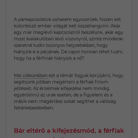
A párkapcsolatok sohasem egyszerűek, hiszen két
különböző ember világát kell összehangolni. Akár
egy már meglévő kapcsolatról beszélünk, akár egy
most kialakulóban lévő viszonyról, szinte mindenki
szeretné tudni bizonyos helyzetekben, hogy
hiányzik-e a párjának. De vajon honnan lehet tudni,
hogy ha a férfinak hiányzik a nő?
Mai cikkünkben
ezt a témát fogjuk körüljárni, hogy
segítsünk jobban megérteni a férfiak finom
jelzéseit. Az érzelmek kifejezése nem mindig
egyértelmű az urak esetén, de a figyelem és a
másik nem megértése sokat segíthet a valóság
feltérképezésében.
Bár eltérő a kifejezésmód, a férfiak