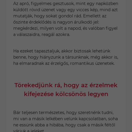
Az apró, figyelmes gesztusok, mint egy napközben
küldött rövid üzenet vagy egy vicces kép, mind azt
mutatják, hogy sokat gondol rád. Emellett az
őszinte érdeklődés is nagyon árulkodó jel:
megkérdezi, milyen volt a napod, és valóban figyel
a válaszaidra, reagál azokra.
Ha ezeket tapasztaljuk, akkor biztosak lehetünk
benne, hogy hiányzunk a társunknak, még akkor is,
ha elmaradnak az érzelgős, romantikus üzenetek.
Törekedjünk rá, hogy az érzelmek
kifejezése kölcsönös legyen
Bár teljesen természetes, hogy szeretnénk tudni,
mi van a másik lelkében velünk kapcsolatban, soha
ne essünk abba a hibába, hogy csak a másik féltől
várjuk a jeleket.