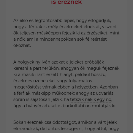
is éreznek
Az első és legfontosabb lépés, hogy elfogadjuk,
hogy a férfiak is mély érzelmeket élnek át, viszont
ők teljesen másképpen fejezik ki az érzéseiket, mint
a nők, ami a mindennapokban sok félreértést
okozhat.
A hölgyek nyilván azokat a jeleket próbálják
keresni a partnerükön, ahogyan ők maguk fejeznék
ki a másik iránt érzett hiányt: például hosszú,
érzelmes üzeneteket vagy folyamatos
megerősítést várnak ebben a helyzetben. Azonban
a férfiak másképp működnek: ahogy az udvarlás
során is sajátosan jelzik, ha
tetszik nekik egy nő
,
úgy a hiányérzetüket is burkoltabban mutatják ki.
Sokan éreznek csalódottságot, amikor a várt jelek
elmaradnak, de fontos leszögezni, hogy attól, hogy