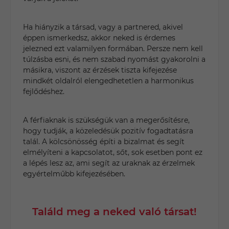
Ha hiányzik a társad, vagy a partnered, akivel
éppen ismerkedsz, akkor neked is érdemes
jelezned ezt valamilyen formában. Persze nem kell
túlzásba esni, és nem szabad nyomást gyakorolni a
másikra, viszont az érzések tiszta kifejezése
mindkét oldalról elengedhetetlen a harmonikus
fejlődéshez.
A férfiaknak is szükségük van a megerősítésre,
hogy tudják, a közeledésük pozitív fogadtatásra
talál. A kölcsönösség építi a bizalmat és segít
elmélyíteni a kapcsolatot, sőt, sok esetben pont ez
a lépés lesz az, ami segít az uraknak az érzelmek
egyértelműbb kifejezésében.
Találd meg a neked való társat!