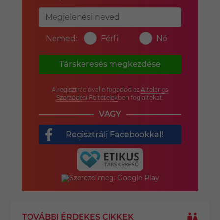
Nemed:
Férfi
Nő
Társkeresés megkezdése
A regisztrációval elfogadod az
Általános
Szerződési Feltételek
ben foglaltakat.
VAGY
Regisztrálj Facebookkal!
TOVÁBBI ÉRDEKES CIKKEK