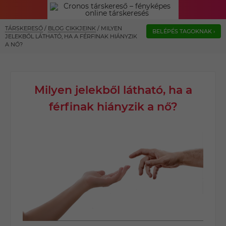
TÁRSKERESŐ
/
BLOG CIKKJEINK
/
MILYEN
BELÉPÉS TAGOKNAK ›
JELEKBŐL LÁTHATÓ, HA A FÉRFINAK HIÁNYZIK
A NŐ?
Milyen jelekből látható, ha a
férfinak hiányzik a nő?