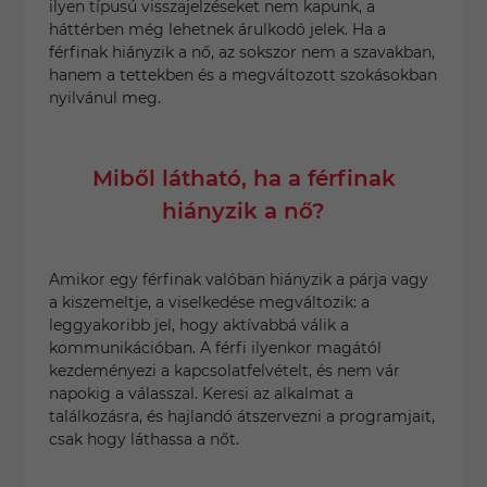
ilyen típusú visszajelzéseket nem kapunk, a
háttérben még lehetnek árulkodó jelek. Ha a
férfinak hiányzik a nő, az sokszor nem a szavakban,
hanem a tettekben és a megváltozott szokásokban
nyilvánul meg.
Miből látható, ha a férfinak
hiányzik a nő?
Amikor egy férfinak valóban hiányzik a párja vagy
a kiszemeltje, a viselkedése megváltozik: a
leggyakoribb jel, hogy aktívabbá válik a
kommunikációban. A férfi ilyenkor magától
kezdeményezi a kapcsolatfelvételt, és nem vár
napokig a válasszal. Keresi az alkalmat a
találkozásra, és hajlandó átszervezni a programjait,
csak hogy láthassa a nőt.