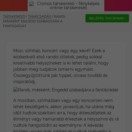
TÁRSKERESŐ
/
TANÁCSADÁS
/
RANDI,
BELÉPÉS TAGOKNAK ›
MÁSKÉNT: ENGEDD SZABADJÁRA A
FANTÁZIÁDAT
Mozi, színház, koncert vagy egy kávé? Ezek a
közkedvelt első randis ötletek, pedig sokkal
kreatívabb helyszíneket is ki lehet találni, hogy
jobban meg tudjátok ismerni egymást.
Összegyűjtöttünk pár tippet, olvass tovább és
inspirálódj.
A moziban, színházban vagy egy koncerten nem
lehet beszélgetni, akkor javasoljuk, ha utána még
időt tudtok szakítani arra, hogy átbeszéljétek az
élményt vagy hamarabb érkeztek a helyszínre és rá
tudtok hangolódni az eseményre. A kávézás
közben ugyan már jobban el tudtok mélyedni a