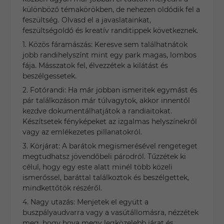
különböző témakörökben, de nehezen oldódik fel a
feszültség. Olvasd el a javaslatainkat,
feszültségoldó és kreatív randitippek következnek.
1. Közös fáramászás: Keresve sem találhatnátok
jobb randihelyszínt mint egy park magas, lombos
fája. Másszatok fel, élvezzétek a kilátást és
beszélgessetek.
2. Fotórandi: Ha már jobban ismeritek egymást és
pár találkozáson már túlvagytok, akkor innentől
kezdve dokumentálhatjátok a randiaitokat.
Készítsetek fényképeket az izgalmas helyszínekről
vagy az emlékezetes pillanatokról.
3. Körjárat: A barátok megismerésével rengeteget
megtudhatsz jövendőbeli párodról. Tűzzétek ki
célul, hogy egy este alatt minél több közeli
ismerőssel, baráttal találkoztok és beszélgettek,
mindkettőtök részéről.
4. Nagy utazás: Menjetek el együtt a
buszpályaudvarra vagy a vasútállomásra, nézzétek
meg, hogy hova megy legközelebb járat és