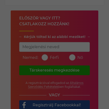
ELŐSZÖR VAGY ITT?
CSATLAKOZZ HOZZÁNK!
Kérjük töltsd ki az alábbi mezőket!
Nemed:
Férfi
Nő
Társkeresés megkezdése
A regisztrációval elfogadod az
Általános
Szerződési Feltételek
ben foglaltakat.
VAGY
Regisztrálj Facebookkal!