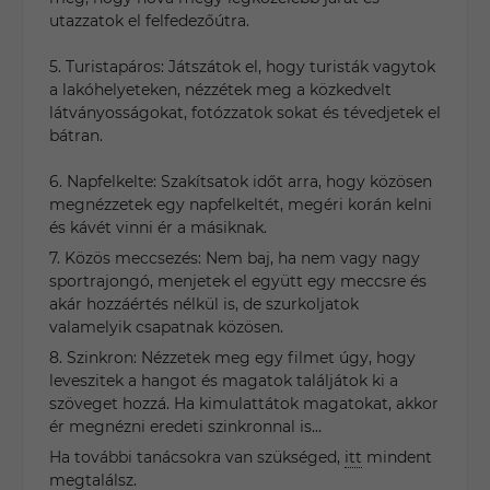
utazzatok el felfedezőútra.
5. Turistapáros: Játszátok el, hogy turisták vagytok
a lakóhelyeteken, nézzétek meg a közkedvelt
látványosságokat, fotózzatok sokat és tévedjetek el
bátran.
6. Napfelkelte: Szakítsatok időt arra, hogy közösen
megnézzetek egy napfelkeltét, megéri korán kelni
és kávét vinni ér a másiknak.
7. Közös meccsezés: Nem baj, ha nem vagy nagy
sportrajongó, menjetek el együtt egy meccsre és
akár hozzáértés nélkül is, de szurkoljatok
valamelyik csapatnak közösen.
8. Szinkron: Nézzetek meg egy filmet úgy, hogy
leveszitek a hangot és magatok találjátok ki a
szöveget hozzá. Ha kimulattátok magatokat, akkor
ér megnézni eredeti szinkronnal is...
Ha további tanácsokra van szükséged,
itt
mindent
megtalálsz.