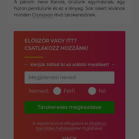
A párom neve Karola, örülünk egymásnak, egy
húron pendülünk és ez a lényeg. Sok sikert kívánok
minden
Cronoson
lévő társkeresőnek.
ELŐSZÖR VAGY ITT?
CSATLAKOZZ HOZZÁNK!
Kérjük töltsd ki az alábbi mezőket!
Nemed:
Férfi
Nő
Társkeresés megkezdése
A regisztrációval elfogadod az
Általános
Szerződési Feltételek
ben foglaltakat.
VAGY