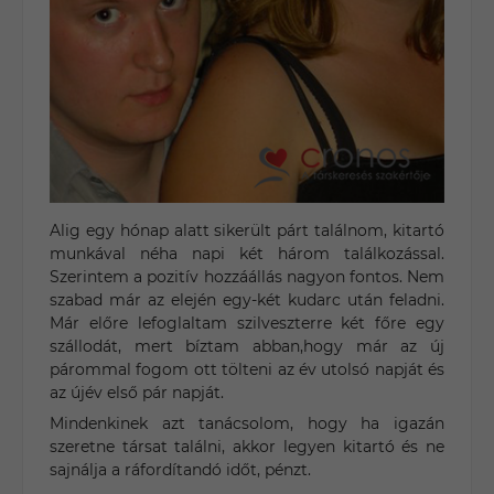
Alig egy hónap alatt sikerült párt találnom, kitartó
munkával néha napi két három találkozással.
Szerintem a pozitív hozzáállás nagyon fontos. Nem
szabad már az elején egy-két kudarc után feladni.
Már előre lefoglaltam szilveszterre két főre egy
szállodát, mert bíztam abban,hogy már az új
párommal fogom ott tölteni az év utolsó napját és
az újév első pár napját.
Mindenkinek azt tanácsolom, hogy ha igazán
szeretne társat találni, akkor legyen kitartó és ne
sajnálja a ráfordítandó időt, pénzt.