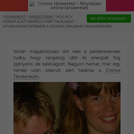
TÁRSKERESŐ
/
SIKERSZTORIK
/
"ALIG EGY
BELÉPÉS TAGOKNAK ›
HÓNAP ALATT SIKERÜLT PÁRT TALÁLNOM" -
ISTVÁN SIKERTÖRTÉNETE A CRONOS DIPLOMÁS TÁRSKERESŐÉN
István magabiztosan állt neki a párkeresésnek,
tudta, hogy rengeteg időt és energiát fog
igényelni, de belevágott. Nagyon hamar, már egy
hónap után sikerült párt találnia a
Cronos
Társkeresőn
.