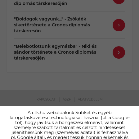
diplomás társkeresőjén
"Boldogok vagyunk..." - Zsókáék
sikertörténete a Cronos diplomás
társkeresőn
"Belebotlottunk egymásba" - Niki és
sándor története a Cronos diplomás
társkeresőjén
KAPCSOLAT
ÁSZF
ADATVÉDELEM
GYERMEKVÉDELMI IRÁNYELVEK
COOKIE SZABÁLYZAT
A ctk.hu weboldalunk Sütiket és egyéb
látogatáskövetési technológiákat használ (pl. a Google-
MUNKATÁRSAT KERESÜNK
FRANCHISE PARTNERT KERESÜNK
tól), hogy javítsuk a böngészési élményt, valamint
NÉPSZERŰEK
személyre szabott tartalmat és célzott hirdetéseket
jeleníthessünk meg (személyes adatait is felhasználva
CRONOS TÁRSKERESŐ KLUB – © 2005-2026 TARSKERESO.CTK.HU – MINDEN
pl. Google által), és megérthessük honnan érkeznek és