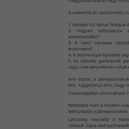
megpróbáltatáson vagy mondju
A szekértők öt nézőpontból viz
1. Valóban túl hamar feladjuk 
2. Hogyan befolyásolja 
elköteleződést?
3. A nemi szerepek változ
érzelmekre?
4. A technológia fejlődése seg
5. Az idősebb generációk pá
vagy csak kénytelenek voltak
Ami biztos, a párkapcsolato
kell, függetlenül attól, hogy m
Összességében elmondható, h
Nehezebb mert a modern világ
befolyásolja a párkapcsolatok 
Látszólag rosszabb a háza
válással. Sajos elkényelmesedt