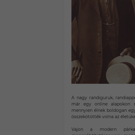
A nagy randiguruk, randiapp
már egy online alapokon n
mennyien élnek boldogan egym
összekötötték volna az életüke
Vajon a modern párkap