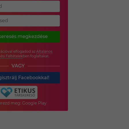
keresés megkezdése
rációval elfogadod az
Általános
ési Feltételek
ben foglaltakat.
VAGY
isztrálj Facebookkal!