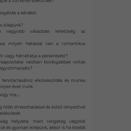
k a 100 évvel ezelőttiek?
sgálták a kérdést:
és kilépünk?
a nagyobb választási lehetőség az
ása milyen hatással van a romantikus
íti vagy hátráltatja a párkeresést?
rkapcsolatai valóban boldogabbak voltak
 együttmaradni?
k fenntartásához elköteleződés és munka
ilyen évet írunk.
ogy ma...:
 több stresszhatással és külső tényezővel
alakulását.
sság helyzete, mert rengeteg végződi
ük és gyorsan kilépünk, akkor is ha kisebb