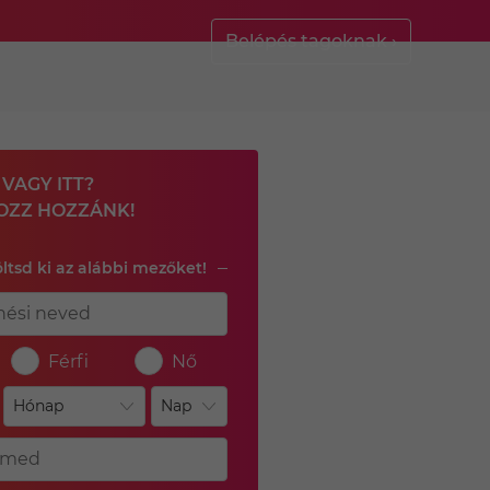
Belépés tagoknak ›
VAGY ITT?
OZZ HOZZÁNK!
öltsd ki az alábbi mezőket!
Férfi
Nő