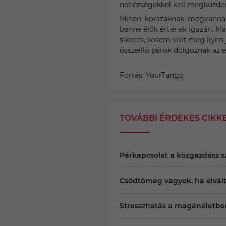
nehézségekkel kell megküzde
Minen korszaknak megvannak 
benne élők értenek igazán. Ma
sikeres, sosem volt még ilyen
összeillő párok dolgoznak az
e
Forrás:
YourTango
TOVÁBBI ÉRDEKES CIKK
Párkapcsolat a közgazdász 
Csődtömeg vagyok, ha elvál
Stresszhatás a magánéletbe