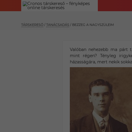
TÁRSKERESŐ
/
TANÁCSADÁS
/
BEZZEG A NAGYSZÜLEIM
Valóban nehezebb ma párt ta
mint régen? Tényleg irigyk
házasságára, mert nekik sokk