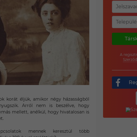
Társ
A regiszt
Szerződ
Reg
ok korát éljük, amikor négy házasságból
yugszik. Arról nem is beszélve, hogy
ás mellett, anélkül, hogy hivatalosan is
t.
csolatok mennek keresztül több