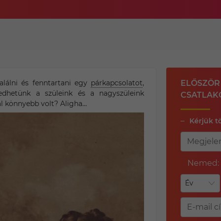
lálni és fenntartani egy
párkapcsolatot
,
ELŐSZÖR 
edhetünk a szüleink és a nagyszüleink
CSATLAK
al könnyebb volt? Aligha…
Kérjük t
Nemed: