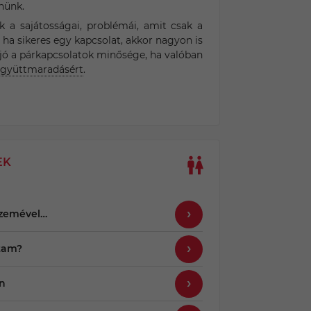
nünk.
a sajátosságai, problémái, amit csak a
 ha sikeres egy kapcsolat, akkor nagyon is
 jó a párkapcsolatok minősége, ha valóban
gyüttmaradásért
.
EK
szemével…
tam?
n