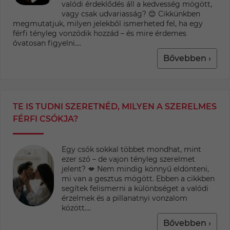
valódi érdeklődés áll a kedvesség mögött,
vagy csak udvariasság? 😊 Cikkünkben
megmutatjuk, milyen jelekből ismerheted fel, ha egy
férfi tényleg vonzódik hozzád – és mire érdemes
óvatosan figyelni....
Bővebben ›
TE IS TUDNI SZERETNÉD, MILYEN A SZERELMES
FÉRFI CSÓKJA?
Egy csók sokkal többet mondhat, mint
ezer szó – de vajon tényleg szerelmet
jelent? 💋 Nem mindig könnyű eldönteni,
mi van a gesztus mögött. Ebben a cikkben
segítek felismerni a különbséget a valódi
érzelmek és a pillanatnyi vonzalom
között....
Bővebben ›