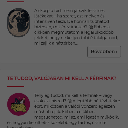
A skorpió férfi nem játszik felszínes
játékokat – ha szeret, azt mélyen és
intenzíven teszi. De honnan tudhatod
biztosan, mit érez irántad? 🤔 Ebben a
cikkben megmutatom a legárulkodóbb
jeleket, hogy ne kelljen többé találgatnod,
mi zajlik a háttérben....
Bővebben ›
TE TUDOD, VALÓJÁBAN MI KELL A FÉRFINAK?
Tényleg tudod, mi kell a férfinak – vagy
csak azt hiszed? 🤔 A legtöbb nő tévhitekre
épít, miközben a valódi vonzerő egészen
máshol rejlik. Ebben a cikkben
megtudhatod, mi az, ami igazán működik,
és hogyan kerülhetsz közelebb egy tartós, őszinte