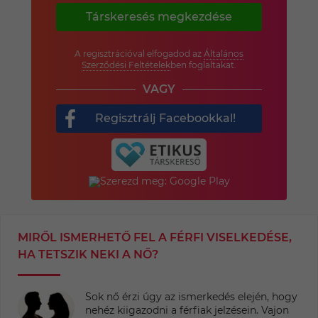
Társkeresés megkezdése
A regisztrációval elfogadod az
Általános
Szerződési Feltételek
ben foglaltakat.
VAGY
Regisztrálj Facebookkal!
MIRŐL ISMERHETŐ FEL A FÉRFI VISELKEDÉSE,
HA TETSZIK NEKI A NŐ?
Sok nő érzi úgy az ismerkedés elején, hogy
nehéz kiigazodni a férfiak jelzésein. Vajon