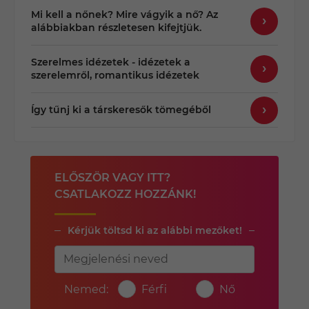
Mi kell a nőnek? Mire vágyik a nő? Az
alábbiakban részletesen kifejtjük.
Szerelmes idézetek - idézetek a
szerelemről, romantikus idézetek
Így tűnj ki a társkeresők tömegéből
ELŐSZÖR VAGY ITT?
CSATLAKOZZ HOZZÁNK!
Kérjük töltsd ki az alábbi mezőket!
Nemed:
Férfi
Nő