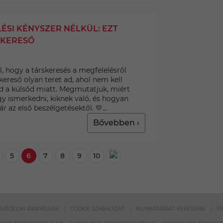
ÉSI KÉNYSZER NÉLKÜL: EZT
SKERESŐ
, hogy a társkeresés a megfelelésről
skereső olyan teret ad, ahol nem kell
a külsőd miatt. Megmutatjuk, miért
gy ismerkedni, kiknek való, és hogyan
 az első beszélgetésektől. 💛...
Bővebben ›
5
6
7
8
9
10
VÉDELMI IRÁNYELVEK
COOKIE SZABÁLYZAT
MUNKATÁRSAT KERESÜNK
F