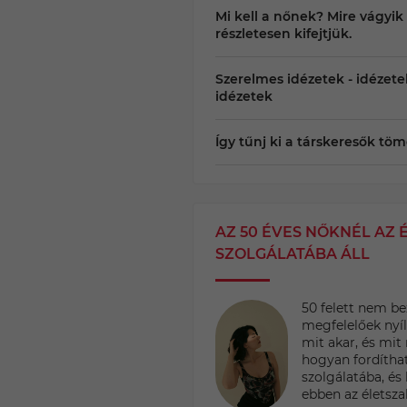
Mi kell a nőnek? Mire vágyik
részletesen kifejtjük.
Szerelmes idézetek - idézete
idézetek
Így tűnj ki a társkeresők tö
AZ 50 ÉVES NŐKNÉL AZ 
SZOLGÁLATÁBA ÁLL
50 felett nem be
megfelelőek nyíl
mit akar, és mi
hogyan fordíthat
szolgálatába, és 
ebben az életszak