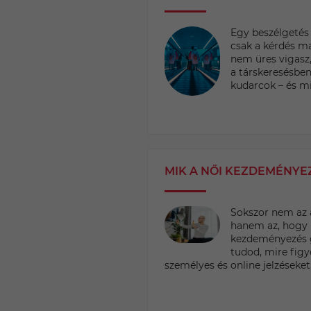
Egy beszélgetés
csak a kérdés ma
nem üres vigasz
a társkeresésbe
kudarcok – és mi
MIK A NŐI KEZDEMÉNYEZ
Sokszor nem az 
hanem az, hogy n
kezdeményezés 
tudod, mire fig
személyes és online jelzéseket,