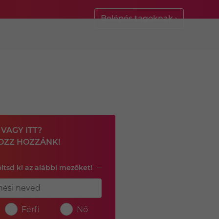
Belépés tagoknak ›
VAGY ITT?
OZZ HOZZÁNK!
öltsd ki az alábbi mezőket!
Férfi
Nő