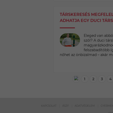
TÁRSKERESÉS MEGFELEL
ADHATJA EGY DUCI TÁR
Eleged van abból
szól? A duci tár
magyarázkodnod 
felszabadítóbb í
nőhet az önbizalmad – akár már
1
2
3
4
KAPCSOLAT
ÁSZF
ADATVÉDELEM
GYERMEK