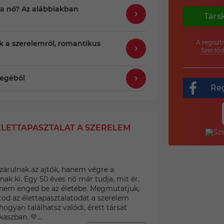
 a nő? Az alábbiakban
Társ
A regiszt
k a szerelemről, romantikus
Szerződ
megéből
Reg
ÉLETTAPASZTALAT A SZERELEM
zárulnak az ajtók, hanem végre a
nak ki. Egy 50 éves nő már tudja, mit ér,
t nem enged be az életébe. Megmutatjuk,
od az élettapasztalatodat a szerelem
hogyan találhatsz valódi, érett társat
aszban. 💛...