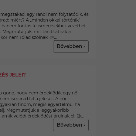
 megszakad, egy randi nem folytatódik, és
rad: miért? A „minden okkal történik”
, hanem fontos felismerésekhez vezethet
n. Megmutatjuk, mit taníthatnak a
kor nem rólad szólnak. 🌱...
Bővebben ›
ÉS JELEI?
a gond, hogy nem érdeklődik egy nő –
em ismered fel a jeleket. A női
gyakran finom, mégis egyértelmű, ha
yelj. Megmutatjuk a leggyakoribb
 amik valódi érdeklődést árulnak el. 😉...
Bővebben ›