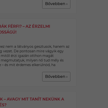
Bővebben ›
ÁK FÉRFI? – AZ ÉRZELMI
OSSÁGÚ!
éhez nem a látványos gesztusok, hanem az
ág vezet. De pontosan mire vágyik egy
 mitől érzi igazán otthon magát
 megmutatjuk, milyen nő tud mély és
le – és mit érdemes elkerülnöd, ha
Bővebben ›
 – AVAGY MIT TANÍT NEKÜNK A
ÉS?