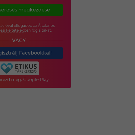
keresés megkezdése
rációval elfogadod az
Általános
ési Feltételek
ben foglaltakat.
VAGY
isztrálj Facebookkal!