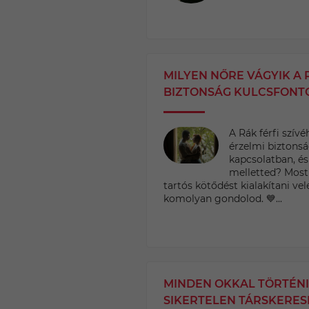
MILYEN NŐRE VÁGYIK A R
BIZTONSÁG KULCSFONT
A Rák férfi szív
érzelmi biztons
kapcsolatban, és
melletted? Most
tartós kötődést kialakítani ve
komolyan gondolod. 💙...
MINDEN OKKAL TÖRTÉNIK
SIKERTELEN TÁRSKERES