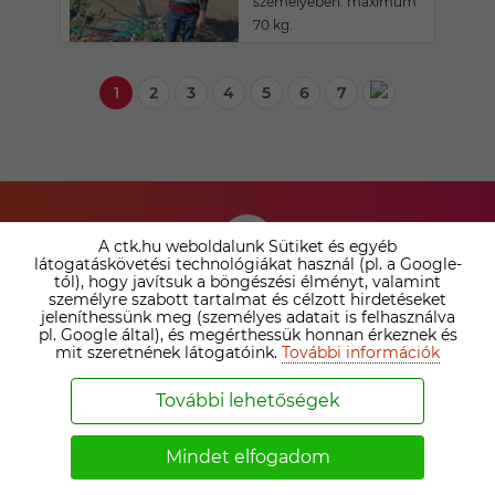
személyében. maximum
70 kg.
1
2
3
4
5
6
7
A ctk.hu weboldalunk Sütiket és egyéb
látogatáskövetési technológiákat használ (pl. a Google-
tól), hogy javítsuk a böngészési élményt, valamint
személyre szabott tartalmat és célzott hirdetéseket
TÁRSKERESŐ
jeleníthessünk meg (személyes adatait is felhasználva
pl. Google által), és megérthessük honnan érkeznek és
SZOLGÁLTATÁSAINK
mit szeretnének látogatóink.
További információk
ÖSSZEHASONLÍTÁSA ›
További lehetőségek
Nézd meg az irodai prémium tagság és az online
társkereső tagságok közötti különbséget. Válaszd ki a
Mindet elfogadom
számodra legelőnyösebb megoldást!