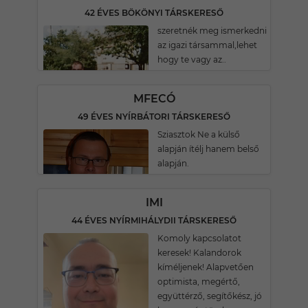
42 ÉVES BÖKÖNYI TÁRSKERESŐ
szeretnék meg ismerkedni
az igazi társammal,lehet
hogy te vagy az..
MFECÓ
49 ÉVES NYÍRBÁTORI TÁRSKERESŐ
Sziasztok Ne a külső
alapján ítélj hanem belső
alapján.
IMI
44 ÉVES NYÍRMIHÁLYDII TÁRSKERESŐ
Komoly kapcsolatot
keresek! Kalandorok
kíméljenek! Alapvetően
optimista, megértő,
együttérző, segítőkész, jó