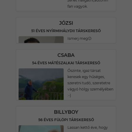
zenét hallgatni,autohifi
fan vagyok.
JÓZSI
51 ÉVES NYÍRMIHÁLYDII TÁRSKERESŐ
Ismerj meg🙂
CSABA
54 ÉVES MÁTÉSZALKAI TÁRSKERESŐ
Őszinte, igaz társat
keresek egy hűséges,
szeretni tudó, szeretetre
vágyó hölgy személyében
:-)
BILLYBOY
56 ÉVES FÜLÖPI TÁRSKERESŐ
Lassan kettő éve, hogy