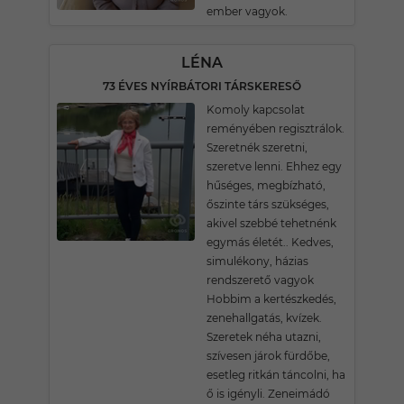
ember vagyok.
LÉNA
73 ÉVES NYÍRBÁTORI TÁRSKERESŐ
Komoly kapcsolat
reményében regisztrálok.
Szeretnék szeretni,
szeretve lenni. Ehhez egy
hűséges, megbízható,
őszinte társ szükséges,
akivel szebbé tehetnénk
egymás életét.. Kedves,
simulékony, házias
rendszerető vagyok
Hobbim a kertészkedés,
zenehallgatás, kvízek.
Szeretek néha utazni,
szívesen járok fürdőbe,
esetleg ritkán táncolni, ha
ő is igényli. Zeneimádó