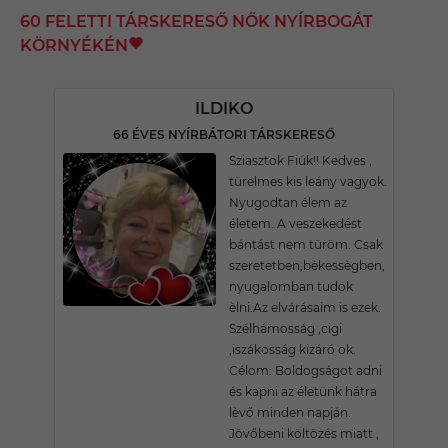
60 FELETTI TÁRSKERESŐ NŐK NYÍRBOGÁT
KÖRNYÉKÉN
ILDIKO
66 ÉVES NYÍRBÁTORI TÁRSKERESŐ
Sziasztok Fiúk!! Kedves ,
türelmes kis leány vagyok.
Nyugodtan élem az
életem. A veszekedést
bántást nem türöm. Csak
szeretetben,bèkessègben,
nyugalomban tudok
èlni.Az elvárásaim is ezek.
Szélhámosság ,cigi
,iszákosság kizáró ok.
Célom: Boldogságot adni
és kapni az életünk hátra
lèvő minden napján.
Jövőbeni költözés miatt ,