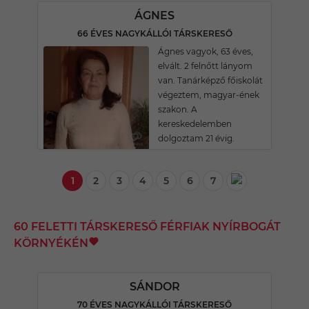
ÁGNES
66 ÉVES NAGYKÁLLÓI TÁRSKERESŐ
Ágnes vagyok, 63 éves,
elvált. 2 felnőtt lányom
van. Tanárképző főiskolát
végeztem, magyar-ének
szakon. A
kereskedelemben
dolgoztam 21 évig.
1
2
3
4
5
6
7
60 FELETTI TÁRSKERESŐ FÉRFIAK NYÍRBOGÁT
KÖRNYÉKÉN
SÁNDOR
70 ÉVES NAGYKÁLLÓI TÁRSKERESŐ