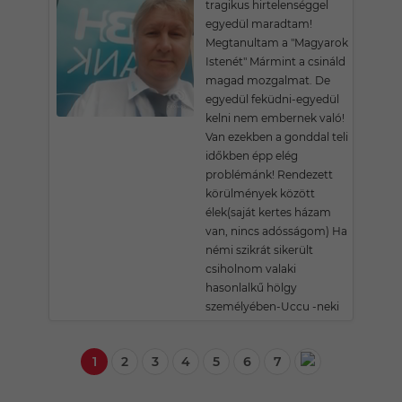
tragikus hirtelenséggel
egyedül maradtam!
Megtanultam a "Magyarok
Istenét" Mármint a csináld
magad mozgalmat. De
egyedül feküdni-egyedül
kelni nem embernek való!
Van ezekben a gonddal teli
időkben épp elég
problémánk! Rendezett
körülmények között
élek(saját kertes házam
van, nincs adósságom) Ha
némi szikrát sikerült
csiholnom valaki
hasonlalkű hölgy
személyében-Uccu -neki
1
2
3
4
5
6
7