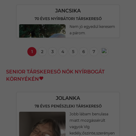
JANCSIKA
70 ÉVES NYÍRBÁTORI TÁRSKERESŐ
Nem jó egyedül keresem
a párom.
1
2
3
4
5
6
7
SENIOR TÁRSKERESŐ NŐK NYÍRBOGÁT
KÖRNYÉKÉN
JOLANKA
78 ÉVES PENÉSZLEKI TÁRSKERESŐ
Jobb lábam benulasa
miatt mozgássérült
vagyok Víg
kedély,őszinte,szerényen