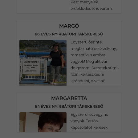
Pest megyeiek
érdeklődédét is várom.
MARGÓ
66 ÉVES NYÍRBÁTORI TÁRSKERESŐ
Egyszerü,őszinte,
megbizható de érzékeny,
romantikus ember
vagyok! Még aktivan
dolgozom! Szeretek sütni-
főzni,kertészkedni
kirándulni, olvasni!
MARGARETTA
64 ÉVES NYÍRBÁTORI TÁRSKERESŐ
Egyszerű, özvegy nő
vagyok. Tartós,
kapcsolatot keresek.