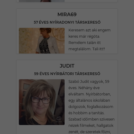
MIRA69
57 ÉVES NYÍRADONYI TÁRSKERESŐ
Keresem azt aki engem
keres már régóta.
Remélem talán itt
megtalálom. Tali itt!!
JUDIT
59 ÉVES NYÍRBÁTORI TÁRSKERESŐ
Szabó Judit vagyok, 59
éves. Néhány éve
elváltam. Nyírbátorban,
egy általános iskolában
dolgozok, foglalkozásom
és hobbim a tanítás.
Szabad időmben szívesen
nézek filmeket, hallgatok
zenét, de szeretek főzni,