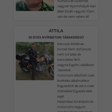
humoru és türelmes
vagyok! Nyírmihálydi-ban
élek! Elvált vagyok 1 fiam
van de nem velem él!
ATTILA
50 ÉVES NYÍRBÁTORI TÁRSKERESŐ
Karczub Attilának
hivnak.Nem dohányzó
nem túl szép de
becsületes férfi
vagyok.Egyéni válalkozó
.Szeretek
motorozni.Alkoholt csak
kivételes alkalmakkor
fogyasztok de azt is csak
mértékkel.Egyedűl élek
saját
házamban.Kirándulni és
motorozni nagyon