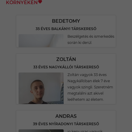
KÖRNYÉKÉN
BEDETOMY
35 ÉVES BALKÁNYI TÁRSKERESŐ
Beszélgetés és ismerkedés
során ki derül.
ZOLTÁN
33 ÉVES NAGYKÁLLÓI TÁRSKERESŐ
Zoltán vagyok 33 éves
Nagykállóban élek 7 éve
vagyok szingli. Szeretném
megtalálni azt akivel
leélhetem az életem.
ANDRAS
39 ÉVES NYÍRADONYI TÁRSKERESŐ
jo kepu srac vagyok