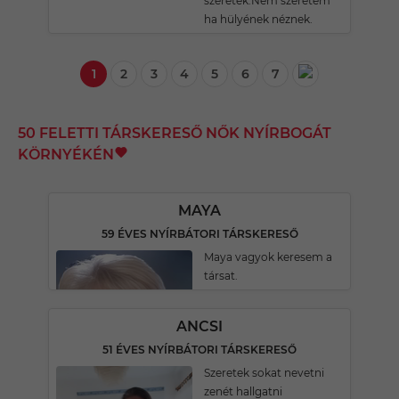
szeretek.Nem szeretem
ha hülyének néznek.
1
2
3
4
5
6
7
50 FELETTI TÁRSKERESŐ NŐK NYÍRBOGÁT
KÖRNYÉKÉN
MAYA
59 ÉVES NYÍRBÁTORI TÁRSKERESŐ
Maya vagyok keresem a
társat.
ANCSI
51 ÉVES NYÍRBÁTORI TÁRSKERESŐ
Szeretek sokat nevetni
zenét hallgatni