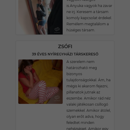
is.Anyuka vagyok ha zavar
ne irj. Keresem a társam
komoly kapcsolat érdekel.
Remélem megtalálom a
hüséges társam.
ZSÓFI
39 ÉVES NYÍREGYHÁZI TÁRSKERESŐ
A szerelem nem
határozható meg
bizonyos
tulajdonságokkal. Ám, ha
mégis ki akarom fejezni,
pillanatok jutnak az
eszembe. Amikor rád néz
valaki játékosan csillogó
szemekkel. Amikor átölel,
olyan erőt adva, hogy
feledtet minden
nehézséget. Amikor egy