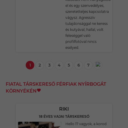
el és egy szenvedélyes,
szeretetteljes kapcsolatra
vágysz. Agresszív
tulajdonsággal ne keress
és kutyával, hallal, volt
feleséggel való
profilfotóval nincs
esélyed.
1
2
3
4
5
6
7
FIATAL TÁRSKERESŐ FÉRFIAK NYÍRBOGÁT
KÖRNYÉKÉN
RIKI
18 ÉVES VAJAI TÁRSKERESŐ
Hello 17 vagyok, a korod