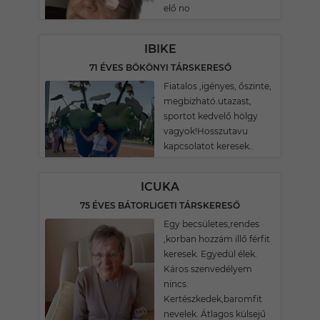
elő no
IBIKE
71 ÉVES BÖKÖNYI TÁRSKERESŐ
Fiatalos ,igényes, őszinte,
megbizható.utazast,
sportot kedvelő hölgy
vagyok!Hosszutavu
kapcsolatot keresek..
ICUKA
75 ÉVES BÁTORLIGETI TÁRSKERESŐ
Egy becsületes,rendes
,korban hozzám illő férfit
keresek. Egyedül élek.
Káros szenvedélyem
nincs.
Kertészkedek,baromfit
nevelek. Átlagos külsejű