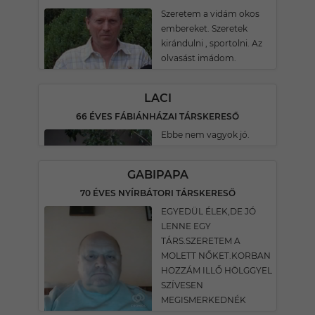
Szeretem a vidám okos
embereket. Szeretek
kirándulni , sportolni. Az
olvasást imádom.
LACI
66 ÉVES FÁBIÁNHÁZAI TÁRSKERESŐ
Ebbe nem vagyok jó.
GABIPAPA
70 ÉVES NYÍRBÁTORI TÁRSKERESŐ
EGYEDÜL ÉLEK,DE JÓ
LENNE EGY
TÁRS.SZERETEM A
MOLETT NŐKET.KORBAN
HOZZÁM ILLŐ HÖLGGYEL
SZÍVESEN
MEGISMERKEDNÉK