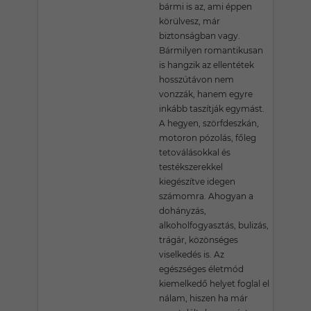
bármi is az, ami éppen
körülvesz, már
biztonságban vagy.
Bármilyen romantikusan
is hangzik az ellentétek
hosszútávon nem
vonzzák, hanem egyre
inkább taszítják egymást.
A hegyen, szörfdeszkán,
motoron pózolás, főleg
tetoválásokkal és
testékszerekkel
kiegészítve idegen
számomra. Ahogyan a
dohányzás,
alkoholfogyasztás, bulizás,
trágár, közönséges
viselkedés is. Az
egészséges életmód
kiemelkedő helyet foglal el
nálam, hiszen ha már