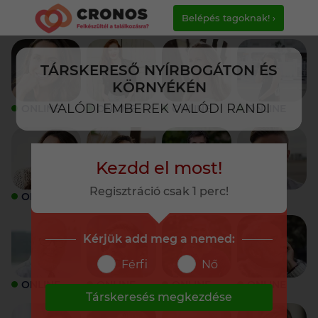
Belépés tagoknak! ›
TÁRSKERESŐ NYÍRBOGÁTON ÉS
KÖRNYÉKÉN
VALÓDI EMBEREK VALÓDI RANDI
ONLINE
ONLINE
ONLINE
ONLINE
Kezdd el most!
Regisztráció csak 1 perc!
ONLINE
ONLINE
ONLINE
ONLINE
Kérjük add meg a nemed:
Férfi
Nő
ONLINE
ONLINE
ONLINE
ONLINE
Társkeresés megkezdése