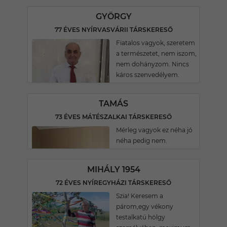
GYÖRGY
77 ÉVES NYÍRVASVÁRII TÁRSKERESŐ
Fiatalos vagyok, szeretem
a természetet, nem iszom,
nem dohányzom. Nincs
káros szenvedélyem.
TAMÁS
73 ÉVES MÁTÉSZALKAI TÁRSKERESŐ
Mérleg vagyok ez néha jó
néha pedig nem.
MIHÁLY 1954
72 ÉVES NYÍREGYHÁZI TÁRSKERESŐ
Szia! Keresem a
párom,egy vékony
testalkatú hölgy