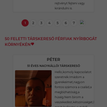
rejtvényt fejteni vagy
kirándulni is.
1
2
3
4
5
6
7
50 FELETTI TÁRSKERESŐ FÉRFIAK NYÍRBOGÁT
KÖRNYÉKÉN
PÉTER
51 ÉVES NAGYKÁLLÓI TÁRSKERESŐ
Hello,komoly kapcsolatot
szeretnék.Imádom a
gyerekeimet,nagyon
fontos számora a család,a
megbízhatóság,a
hüség.Nem birom a
veszekedèst,kétszinüséget,hazugsàg