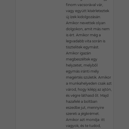
finom vacsorával vár,
vagy együtt kísérleteztek
új ízek kidolgozásán.
Amikor nevettek olyan
dolgokon, amit más nem
is ért. Amikor még a
legvadabb vita során is
tisztelitek egymást.
Amikor igazán
megbeszéltek egy
helyzetet, melyből
egymás iránti mély
megértés születik. Amikor
a munkahelyeden csak azt
várod, hogy kilépj az ajtón,
és végre láthasd őt. Majd
hazafelé a boltban
eszedbe jut, mennyire
szereti a jégkrémet.
Amikor azt mondja: itt
vagyok, és te tudod,