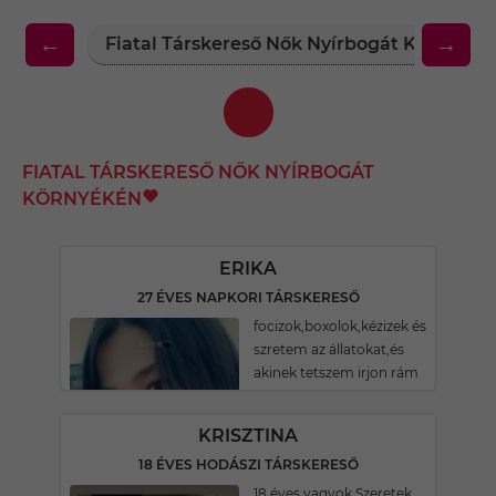
←
→
Fiatal Társkereső Nők Nyírbogát Környéké
FIATAL TÁRSKERESŐ NŐK NYÍRBOGÁT
KÖRNYÉKÉN
ERIKA
27 ÉVES NAPKORI TÁRSKERESŐ
focizok,boxolok,kézizek és
szretem az állatokat,és
akinek tetszem irjon rám
KRISZTINA
18 ÉVES HODÁSZI TÁRSKERESŐ
18 éves vagyok Szeretek