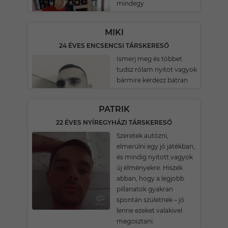
mindegy
MIKI
24 ÉVES ENCSENCSI TÁRSKERESŐ
Ismerj meg és többet
tudsz rólam nyitot vagyok
bármire kérdezz bátran
PATRIK
22 ÉVES NYÍREGYHÁZI TÁRSKERESŐ
Szeretek autózni,
elmerülni egy jó játékban,
és mindig nyitott vagyok
új élményekre. Hiszek
abban, hogy a legjobb
pillanatok gyakran
spontán születnek – jó
lenne ezeket valakivel
megosztani.