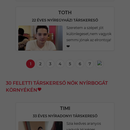
TOTH
22 ÉVES NYÍREGYHÁZI TÁRSKERESŐ
Szeretem a szépet jót
különlegeset,nem vagyok
semmi jónak az elrontoja!
❤️
1
2
3
4
5
6
7
30 FELETTI TÁRSKERESŐ NŐK NYÍRBOGÁT
KÖRNYÉKÉN
TIMI
33 ÉVES NYÍRADONYI TÁRSKERESŐ
Szia kedves aranyos
vagyok.Hüséges