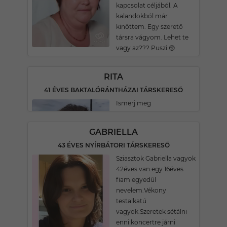
kapcsolat céljából. A
kalandokból már
kinőttem. Egy szerető
társra vágyom. Lehet te
vagy az??? Puszi 😙
RITA
41 ÉVES BAKTALÓRÁNTHÁZAI TÁRSKERESŐ
Ismerj meg
GABRIELLA
43 ÉVES NYÍRBÁTORI TÁRSKERESŐ
Sziasztok Gabriella vagyok
42éves van egy 16éves
fiam egyedül
nevelem.Vékony
testalkatú
vagyok.Szeretek sétálni
enni koncertre járni