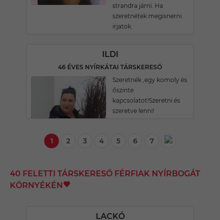
strandra járni. Ha
szeretnétek megisnerni
irjatok.
ILDI
46 ÉVES NYÍRKÁTAI TÁRSKERESŐ
Szeretnék ,egy komoly és
őszinte
kapcsolatot!Szeretni és
szeretve lenni!
1
2
3
4
5
6
7
40 FELETTI TÁRSKERESŐ FÉRFIAK NYÍRBOGÁT
KÖRNYÉKÉN
LACKÓ