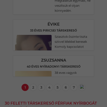
megtaláltuk egymást, ne
veszítsük el olyan
könnyedén.
ÉVIKE
33 ÉVES PIRICSEI TÁRSKERESŐ
Sziasztok őszinte tiszta
szívvel lélekkel keresek
Komoly kapcsolatot
ZSUZSANNA
40 ÉVES NYÍRADONYI TÁRSKERESŐ
38 eves vagyok
1
2
3
4
5
6
7
30 FELETTI TÁRSKERESŐ FÉRFIAK NYÍRBOGÁT