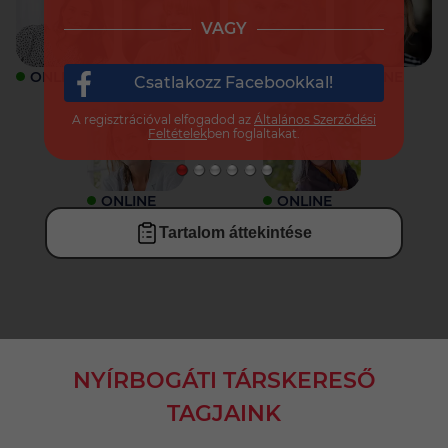
VAGY
ONLINE
ONLINE
ONLINE
ONLINE
Csatlakozz Facebookkal!
A regisztrációval elfogadod az
Általános Szerződési
Feltételek
ben foglaltakat.
ONLINE
ONLINE
Tartalom áttekintése
NYÍRBOGÁTI TÁRSKERESŐ
TAGJAINK