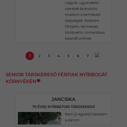
vagyok, ugyanakkor
szeretek kirándulni,
imádom a természet
szépségeit. Kedvenc
fílmjeim, természet,
történelmi, romantikus,
kalandf unlmek.
1
2
3
4
5
6
7
SENIOR TÁRSKERESŐ FÉRFIAK NYÍRBOGÁT
KÖRNYÉKÉN
JANCSIKA
70 ÉVES NYÍRBÁTORI TÁRSKERESŐ
Nem jó egyedül keresem
a párom.