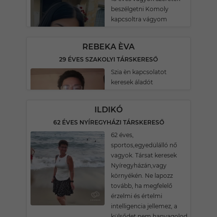
beszélgetni Komoly
kapcsoltra vágyom
REBEKA ÈVA
29 ÉVES SZAKOLYI TÁRSKERESŐ
Szia èn kapcsolatot
keresek áladót
ILDIKÓ
62 ÉVES NYÍREGYHÁZI TÁRSKERESŐ
62 éves,
sportos,egyedülálló nő
vagyok. Társat keresek
Nyíregyházán,vagy
környékén. Ne lapozz
tovább, ha megfelelő
érzelmi és értelmi
intelligencia jellemez, a
külsődet nem hanyagolod