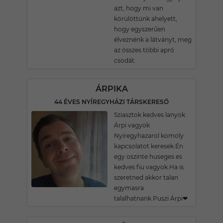
azt, hogy mi van
körülöttünk ahelyett,
hogy egyszerűen
élveznénk a látványt, meg
az összes többi apró
csodát.
ÁRPIKA
44 ÉVES NYÍREGYHÁZI TÁRSKERESŐ
Sziasztok kedves lanyok
Árpi vagyok
Nyiregyhazarol komoly
kapcsolatot keresek.Én
egy oszinte huseges es
kedves fiu vagyok.Ha is
szeretned akkor talan
egymasra
talalhatnank.Puszi Árpi❤