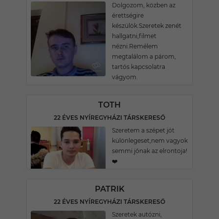
Dolgozom, közben az
érettségire
készülök.Szeretek zenét
hallgatni,filmet
nézni.Remélem
megtalálom a párom,
tartós kapcsolatra
vágyom.
TOTH
22 ÉVES NYÍREGYHÁZI TÁRSKERESŐ
Szeretem a szépet jót
különlegeset,nem vagyok
semmi jónak az elrontoja!
❤️
PATRIK
22 ÉVES NYÍREGYHÁZI TÁRSKERESŐ
Szeretek autózni,