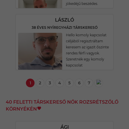
jókedéjű beszédes.
LÁSZLÓ
38 ÉVES NYÍREGYHÁZI TÁRSKERESŐ
Hello komoly kapcsolat
céljából regisztráltam
keresem az igazit őszinte
rendes férfi vagyok.
Szeretnék egy komoly
kapcsolat
1
2
3
4
5
6
7
40 FELETTI TÁRSKERESŐ NŐK ROZSRÉTSZŐLŐ
KÖRNYÉKÉN
ÁGI