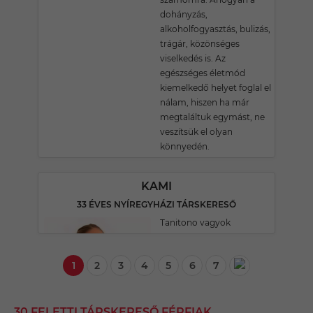
dohányzás,
alkoholfogyasztás, bulizás,
trágár, közönséges
viselkedés is. Az
egészséges életmód
kiemelkedő helyet foglal el
nálam, hiszen ha már
megtaláltuk egymást, ne
veszítsük el olyan
könnyedén.
KAMI
33 ÉVES NYÍREGYHÁZI TÁRSKERESŐ
Tanitono vagyok
1
2
3
4
5
6
7
30 FELETTI TÁRSKERESŐ FÉRFIAK