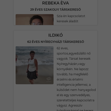
REBEKA ÈVA
29 ÉVES SZAKOLYI TÁRSKERESŐ
Szia èn kapcsolatot
keresek áladót
ILDIKÓ
62 ÉVES NYÍREGYHÁZI TÁRSKERESŐ
62 éves,
sportos,egyedülálló nő
vagyok. Társat keresek
Nyíregyházán,vagy
környékén. Ne lapozz
tovább, ha megfelelő
érzelmi és értelmi
intelligencia jellemez, a
külsődet nem hanyagolod
el és egy szenvedélyes,
szeretetteljes kapcsolatra
vágysz. Agresszív
tulajdonsággal ne keress