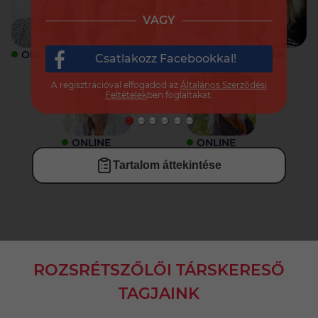
VAGY
ONLINE
ONLINE
ONLINE
ONLINE
Csatlakozz Facebookkal!
A regisztrációval elfogadod az
Általános Szerződési
Feltételek
ben foglaltakat.
ONLINE
ONLINE
Tartalom áttekintése
ROZSRÉTSZŐLŐI TÁRSKERESŐ
TAGJAINK