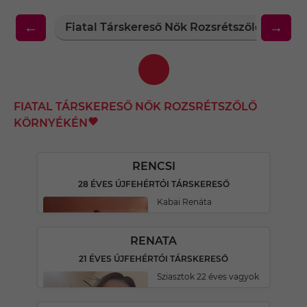
←
→
Fiatal Társkereső Nők Rozsrétszőlő Körny
FIATAL TÁRSKERESŐ NŐK ROZSRÉTSZŐLŐ
KÖRNYÉKÉN
RENCSI
28 ÉVES ÚJFEHÉRTÓI TÁRSKERESŐ
Kabai Renáta
RENATA
21 ÉVES ÚJFEHÉRTÓI TÁRSKERESŐ
Sziasztok 22 éves vagyok