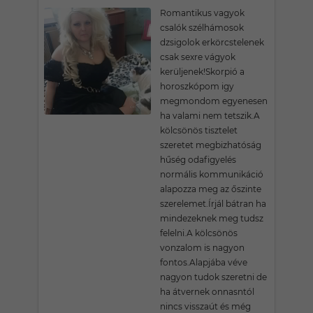
Romantikus vagyok
csalók szélhámosok
dzsigolok erkörcstelenek
csak sexre vágyok
kerüljenek!Skorpió a
horoszkópom igy
megmondom egyenesen
ha valami nem tetszik.A
kölcsönös tisztelet
szeretet megbizhatóság
hűség odafigyelés
normális kommunikáció
alapozza meg az őszinte
szerelemet.Írjál bátran ha
mindezeknek meg tudsz
felelni.A kölcsönös
vonzalom is nagyon
fontos.Alapjába véve
nagyon tudok szeretni de
ha átvernek onnasntól
nincs visszaút és még