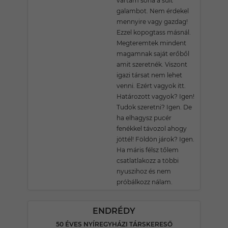
vártam soha a sült
galambot. Nem érdekel
mennyire vagy gazdag!
Ezzel kopogtass másnál.
Megteremtek mindent
magamnak saját erőből
amit szeretnék. Viszont
igazi társat nem lehet
venni. Ezért vagyok itt.
Határozott vagyok? Igen!
Tudok szeretni? Igen. De
ha elhagysz pucér
fenékkel távozol ahogy
jöttél! Földön járok? Igen.
Ha máris félsz tőlem
csatlatlakozz a többi
nyuszihoz és nem
próbálkozz nálam.
ENDRÉDY
50 ÉVES NYÍREGYHÁZI TÁRSKERESŐ