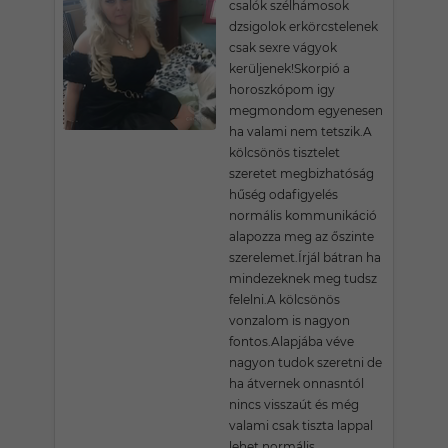
csalók szélhámosok
dzsigolok erkörcstelenek
csak sexre vágyok
kerüljenek!Skorpió a
horoszkópom igy
megmondom egyenesen
ha valami nem tetszik.A
kölcsönös tisztelet
szeretet megbizhatóság
hűség odafigyelés
normális kommunikáció
alapozza meg az őszinte
szerelemet.Írjál bátran ha
mindezeknek meg tudsz
felelni.A kölcsönös
vonzalom is nagyon
fontos.Alapjába véve
nagyon tudok szeretni de
ha átvernek onnasntól
nincs visszaút és még
valami csak tiszta lappal
lehet normális