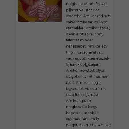
mégis ki akarom fejezni,
pillanatok jutnak az
eszembe. Amikor rád néz
valaki játékosan csillogó
szemekkel. Amikor átölel,
olyan erőt adva, hogy
feledtet minden
nehézséget. Amikor egy
finom vacsorával vár,
vagy együtt kísérleteztek
új ízek kidolgozásán.
Amikor nevettek olyan
dolgokon, amit más nem
is ért. Amikor még a
legvadabb vita során is
tisztelitek egymást.
Amikor igazán
megbeszéltek egy
helyzetet, melyből
egymás iránti mély
megértés születik. Amikor