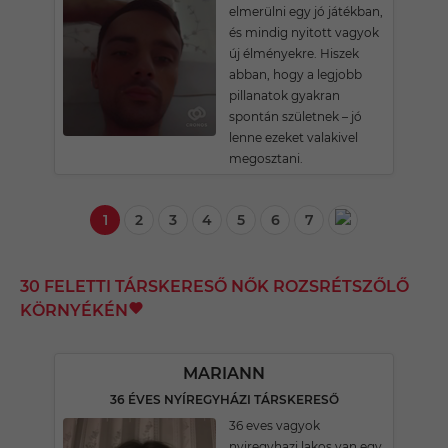
elmerülni egy jó játékban,
és mindig nyitott vagyok
új élményekre. Hiszek
abban, hogy a legjobb
pillanatok gyakran
spontán születnek – jó
lenne ezeket valakivel
megosztani.
1
2
3
4
5
6
7
30 FELETTI TÁRSKERESŐ NŐK ROZSRÉTSZŐLŐ
KÖRNYÉKÉN
MARIANN
36 ÉVES NYÍREGYHÁZI TÁRSKERESŐ
36 eves vagyok
nyiregyhazi lakos van egy