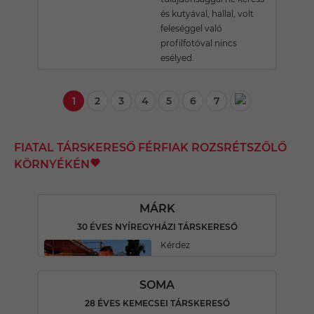
és kutyával, hallal, volt
feleséggel való
profilfotóval nincs
esélyed.
1
2
3
4
5
6
7
FIATAL TÁRSKERESŐ FÉRFIAK ROZSRÉTSZŐLŐ
KÖRNYÉKÉN
MÁRK
30 ÉVES NYÍREGYHÁZI TÁRSKERESŐ
Kérdez
SOMA
28 ÉVES KEMECSEI TÁRSKERESŐ