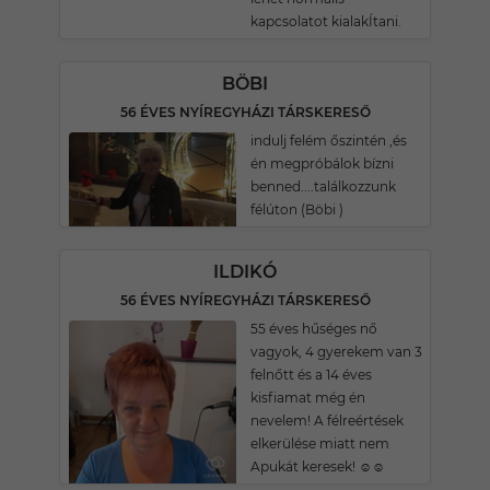
kapcsolatot kialakÍtani.
BÖBI
56 ÉVES NYÍREGYHÁZI TÁRSKERESŐ
indulj felém őszintén ,és
én megpróbálok bízni
benned....találkozzunk
félúton (Böbi )
ILDIKÓ
56 ÉVES NYÍREGYHÁZI TÁRSKERESŐ
55 éves hűséges nő
vagyok, 4 gyerekem van 3
felnőtt és a 14 éves
kisfiamat még én
nevelem! A félreértések
elkerülése miatt nem
Apukát keresek! ☺️☺️