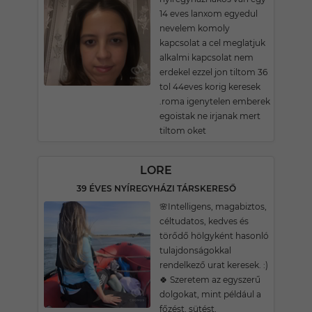
14 eves lanxom egyedul
nevelem komoly
kapcsolat a cel meglatjuk
alkalmi kapcsolat nem
erdekel ezzel jon tiltom 36
tol 44eves korig keresek
.roma igenytelen emberek
egoistak ne irjanak mert
tiltom oket
LORE
39 ÉVES NYÍREGYHÁZI TÁRSKERESŐ
🌸Intelligens, magabiztos,
céltudatos, kedves és
törődő hölgyként hasonló
tulajdonságokkal
rendelkező urat keresek. :)
🍀 Szeretem az egyszerű
dolgokat, mint például a
főzést, sütést,