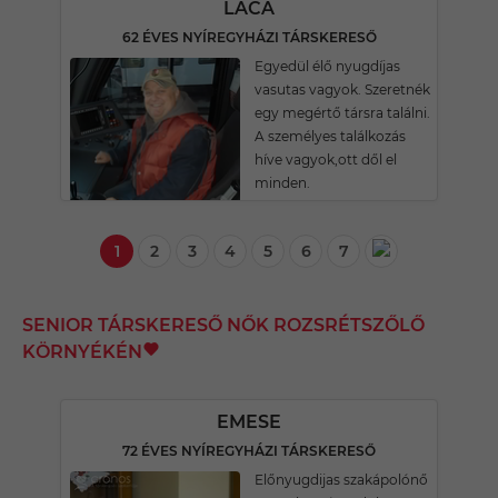
LACA
62 ÉVES NYÍREGYHÁZI TÁRSKERESŐ
Egyedül élő nyugdíjas
vasutas vagyok. Szeretnék
egy megértő társra találni.
A személyes találkozás
híve vagyok,ott dől el
minden.
1
2
3
4
5
6
7
SENIOR TÁRSKERESŐ NŐK ROZSRÉTSZŐLŐ
KÖRNYÉKÉN
EMESE
72 ÉVES NYÍREGYHÁZI TÁRSKERESŐ
Előnyugdijas szakápolónő