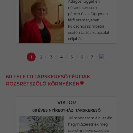
Átlagos független
nőként,keresem
párom.Csak független
férfi személyében
kölcsönös szimpátia
esetén tartós kapcsolat
céljából.
1
2
3
4
5
6
7
60 FELETTI TÁRSKERESŐ FÉRFIAK
ROZSRÉTSZŐLŐ KÖRNYÉKÉN
VIKTOR
68 ÉVES NYÍREGYHÁZI TÁRSKERESŐ
Jel mondatom élni és élni
hagyni.Szeretnék még
szeretni illetve szeretve