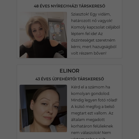
48 ÉVES NYÍREGYHÁZI TÁRSKERESŐ
Sziasztok! Egy vidám,
határozott nő vagyok!
Komoly kapcsolat céljából
léptem fel ide! Az
őszinteséget szeretném
kérni, mert hazugságból
volt részem bőven!
ELINOR
43 ÉVES ÚJFEHÉRTÓI TÁRSKERESŐ
Kérd el a számom ha
komolyan gondolod.
Mindig legyen fotó rólad!
A külső megfog a belső
megtart ezt vallom. Az
általam megadott
korhatáron felülieknek
nem válaszolok! Nem