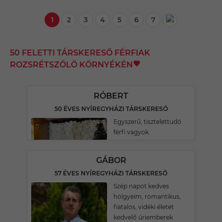
1
2
3
4
5
6
7
50 FELETTI TÁRSKERESŐ FÉRFIAK
ROZSRÉTSZŐLŐ KÖRNYÉKÉN
RÓBERT
50 ÉVES NYÍREGYHÁZI TÁRSKERESŐ
Egyszerű, tisztelettudó
férfi vagyok.
GÁBOR
57 ÉVES NYÍREGYHÁZI TÁRSKERESŐ
Szép napot kedves
hölgyeim, romantikus,
fiatalos, vidéki életet
kedvelő úriemberek