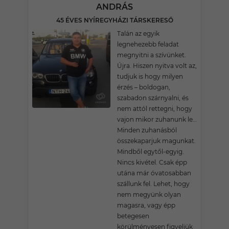
ANDRÁS
45 ÉVES NYÍREGYHÁZI TÁRSKERESŐ
Talán az egyik
legnehezebb feladat
megnyitni a szívünket.
Újra. Hiszen nyitva volt az,
tudjuk is hogy milyen
érzés – boldogan,
szabadon szárnyalni, és
nem attól rettegni, hogy
vajon mikor zuhanunk le…
Minden zuhanásból
összekaparjuk magunkat.
Mindből egytől-egyig.
Nincs kivétel. Csak épp
utána már óvatosabban
szállunk fel. Lehet, hogy
nem megyünk olyan
magasra, vagy épp
betegesen
körülményesen figyeljük