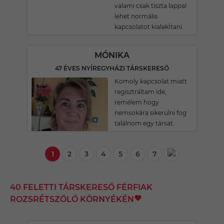
valami csak tiszta lappal
lehet normális
kapcsolatot kialakÍtani.
MÓNIKA
47 ÉVES NYÍREGYHÁZI TÁRSKERESŐ
Komoly kapcsolat miatt
regisztráltam ide,
remélem hogy
nemsokára sikerülni fog
találnom egy társat.
1
2
3
4
5
6
7
40 FELETTI TÁRSKERESŐ FÉRFIAK
ROZSRÉTSZŐLŐ KÖRNYÉKÉN