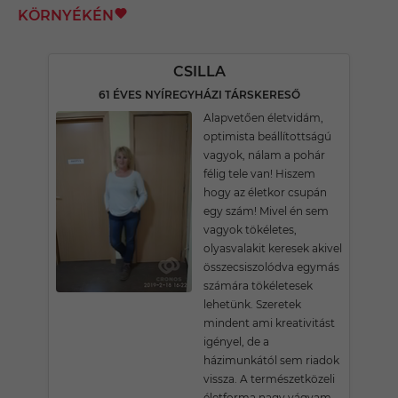
KÖRNYÉKÉN
CSILLA
61 ÉVES NYÍREGYHÁZI TÁRSKERESŐ
Alapvetően életvidám,
optimista beállítottságú
vagyok, nálam a pohár
félig tele van! Hiszem
hogy az életkor csupán
egy szám! Mivel én sem
vagyok tökéletes,
olyasvalakit keresek akivel
összecsiszolódva egymás
számára tökéletesek
lehetünk. Szeretek
mindent ami kreativitást
igényel, de a
házimunkától sem riadok
vissza. A természetközeli
életforma nagy vágyam.