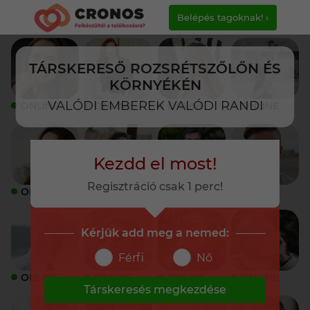
Belépés tagoknak! ›
TÁRSKERESŐ ROZSRÉTSZŐLŐN ÉS
KÖRNYÉKÉN
VALÓDI EMBEREK VALÓDI RANDI
ONLINE
ONLINE
ONLINE
ONLINE
Kezdd el most!
Regisztráció csak 1 perc!
ONLINE
ONLINE
ONLINE
ONLINE
Kérjük add meg a nemed:
Férfi
Nő
ONLINE
ONLINE
ONLINE
ONLINE
Társkeresés megkezdése