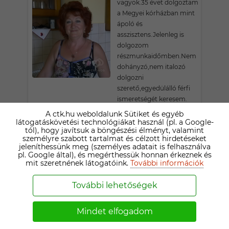
vagyok.35 évet dolgoztam
a Megyei kórházban mint
ápoló és
asszisztens.Jelenleg is
dolgozom
részmunkaidőmben.Nem
dohányzó,nem italozó
dolgozni
szerető,egyedülálló férfi
ismeretségét keresem.
Konzervativ
A ctk.hu weboldalunk Sütiket és egyéb
gondolkodású,de minden
látogatáskövetési technológiákat használ (pl. a Google-
tól), hogy javítsuk a böngészési élményt, valamint
jóra nyitott,nem molett
személyre szabott tartalmat és célzott hirdetéseket
hölgy vagyok.
jeleníthessünk meg (személyes adatait is felhasználva
pl. Google által), és megérthessük honnan érkeznek és
mit szeretnének látogatóink.
További információk
MÁRIA
81 ÉVES NYÍREGYHÁZI TÁRSKERESŐ
További lehetőségek
Fiatalos, jokedelyü,
utazást, kirándulást
Mindet elfogadom
szerető vagyok. Minden