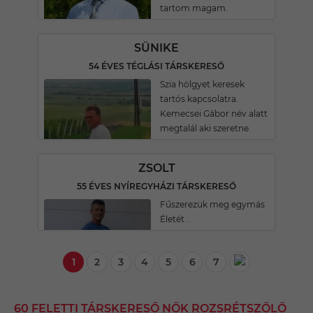
tartom magam.
SÜNIKE
54 ÉVES TÉGLÁSI TÁRSKERESŐ
Szia hölgyet keresek
tartós kapcsolatra.
Kemecsei Gábor név alatt
megtalál aki szeretne.
ZSOLT
55 ÉVES NYÍREGYHÁZI TÁRSKERESŐ
Fűszerezük meg egymás
Életét .
1
2
3
4
5
6
7
60 FELETTI TÁRSKERESŐ NŐK ROZSRÉTSZŐLŐ