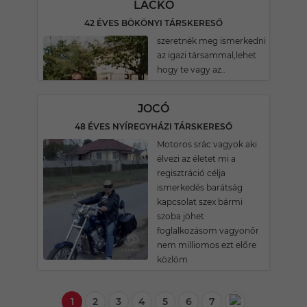
LACKÓ
42 ÉVES BÖKÖNYI TÁRSKERESŐ
szeretnék meg ismerkedni
az igazi társammal,lehet
hogy te vagy az..
JOCÓ
48 ÉVES NYÍREGYHÁZI TÁRSKERESŐ
Motoros srác vagyok aki
élvezi az életet mi a
regisztráció célja
ismerkedés barátság
kapcsolat szex bármi
szoba jöhet
foglalkozásom vagyonőr
nem milliomos ezt előre
közlöm
1
2
3
4
5
6
7