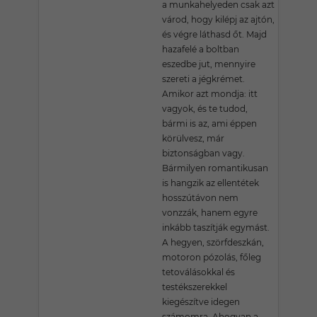
a munkahelyeden csak azt
várod, hogy kilépj az ajtón,
és végre láthasd őt. Majd
hazafelé a boltban
eszedbe jut, mennyire
szereti a jégkrémet.
Amikor azt mondja: itt
vagyok, és te tudod,
bármi is az, ami éppen
körülvesz, már
biztonságban vagy.
Bármilyen romantikusan
is hangzik az ellentétek
hosszútávon nem
vonzzák, hanem egyre
inkább taszítják egymást.
A hegyen, szörfdeszkán,
motoron pózolás, főleg
tetoválásokkal és
testékszerekkel
kiegészítve idegen
számomra. Ahogyan a