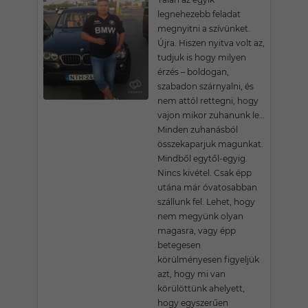
legnehezebb feladat
megnyitni a szívünket.
Újra. Hiszen nyitva volt az,
tudjuk is hogy milyen
érzés – boldogan,
szabadon szárnyalni, és
nem attól rettegni, hogy
vajon mikor zuhanunk le…
Minden zuhanásból
összekaparjuk magunkat.
Mindből egytől-egyig.
Nincs kivétel. Csak épp
utána már óvatosabban
szállunk fel. Lehet, hogy
nem megyünk olyan
magasra, vagy épp
betegesen
körülményesen figyeljük
azt, hogy mi van
körülöttünk ahelyett,
hogy egyszerűen