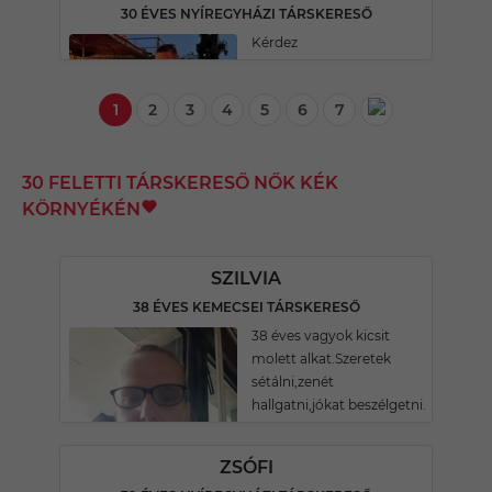
30 ÉVES NYÍREGYHÁZI TÁRSKERESŐ
Kérdez
1
2
3
4
5
6
7
30 FELETTI TÁRSKERESŐ NŐK KÉK
KÖRNYÉKÉN
SZILVIA
38 ÉVES KEMECSEI TÁRSKERESŐ
38 éves vagyok kicsit
molett alkat.Szeretek
sétálni,zenét
hallgatni,jókat beszélgetni.
ZSÓFI