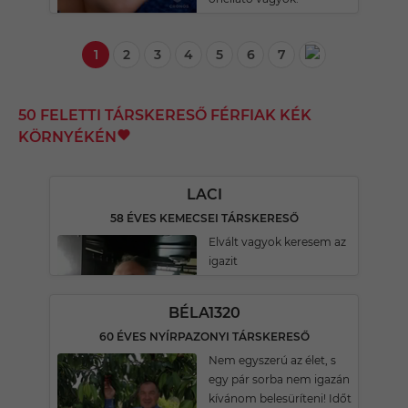
1
2
3
4
5
6
7
50 FELETTI TÁRSKERESŐ FÉRFIAK KÉK
KÖRNYÉKÉN
LACI
58 ÉVES KEMECSEI TÁRSKERESŐ
Elvált vagyok keresem az
igazit
BÉLA1320
60 ÉVES NYÍRPAZONYI TÁRSKERESŐ
Nem egyszerú az élet, s
egy pár sorba nem igazán
kívánom belesüríteni! Időt