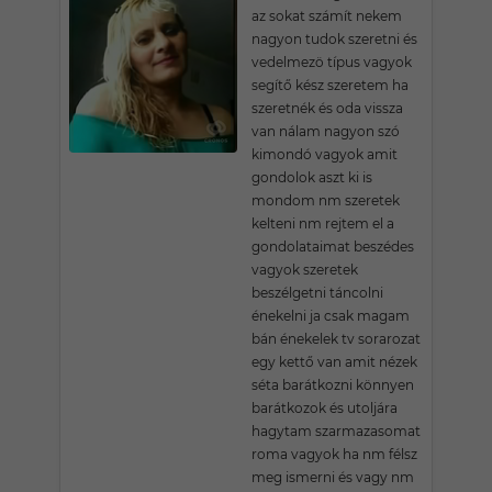
az sokat számít nekem
nagyon tudok szeretni és
vedelmezö típus vagyok
segítő kész szeretem ha
szeretnék és oda vissza
van nálam nagyon szó
kimondó vagyok amit
gondolok aszt ki is
mondom nm szeretek
kelteni nm rejtem el a
gondolataimat beszédes
vagyok szeretek
beszélgetni táncolni
énekelni ja csak magam
bán énekelek tv sorarozat
egy kettő van amit nézek
séta barátkozni könnyen
barátkozok és utoljára
hagytam szarmazasomat
roma vagyok ha nm félsz
meg ismerni és vagy nm