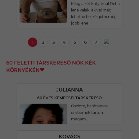
főleg a két kutyámal Deha
lene valaki akivel még
lehetne beszélgetni még
jobb lene
1
2
3
4
5
6
7
60 FELETTI TÁRSKERESŐ NŐK KÉK
KÖRNYÉKÉN
JULIANNA
60 ÉVES KEMECSEI TÁRSKERESŐ
Őszinte, barátságos
embernek tartom
magam....
KOVÁCS