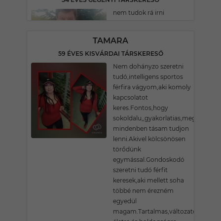
nem tudok rá irni
TAMARA
59 ÉVES KISVÁRDAI TÁRSKERESŐ
Nem dohányzo szeretni
tudó,intelligens sportos
férfira vágyom,aki komoly
kapcsolatot
keres.Fontos,hogy
sokoldalu,,gyakorlatias,megértő
mindenben tásam tudjon
lenni.Akivel kölcsönösen
törődünk
egymással.Gondoskodó
szeretni tudó férfit
keresek,aki mellett soha
többé nem érezném
egyedül
magam.Tartalmas,változatos