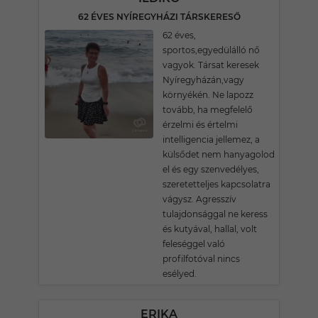
62 ÉVES NYÍREGYHÁZI TÁRSKERESŐ
62 éves,
sportos,egyedülálló nő
vagyok. Társat keresek
Nyíregyházán,vagy
környékén. Ne lapozz
tovább, ha megfelelő
érzelmi és értelmi
intelligencia jellemez, a
külsődet nem hanyagolod
el és egy szenvedélyes,
szeretetteljes kapcsolatra
vágysz. Agresszív
tulajdonsággal ne keress
és kutyával, hallal, volt
feleséggel való
profilfotóval nincs
esélyed.
ERIKA