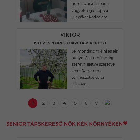
horgászni.Állatbarát
vagyok legfőképp a
kutyákat kedvelem.
VIKTOR
68 ÉVES NYÍREGYHÁZI TÁRSKERESŐ
Jel mondatom élni és élni
hagyni.Szeretnék még
szeretni illetve szeretve
lenni.Szeretem a
természetet és az
állatokat.
1
2
3
4
5
6
7
SENIOR TÁRSKERESŐ NŐK KÉK KÖRNYÉKÉN