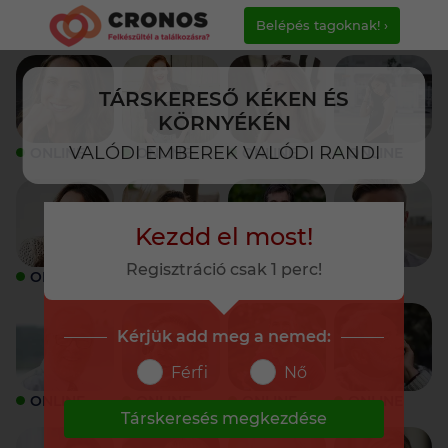
Belépés tagoknak! ›
TÁRSKERESŐ KÉKEN ÉS
KÖRNYÉKÉN
VALÓDI EMBEREK VALÓDI RANDI
ONLINE
ONLINE
ONLINE
ONLINE
Kezdd el most!
Regisztráció csak 1 perc!
ONLINE
ONLINE
ONLINE
ONLINE
Kérjük add meg a nemed:
Férfi
Nő
ONLINE
ONLINE
ONLINE
ONLINE
Társkeresés megkezdése