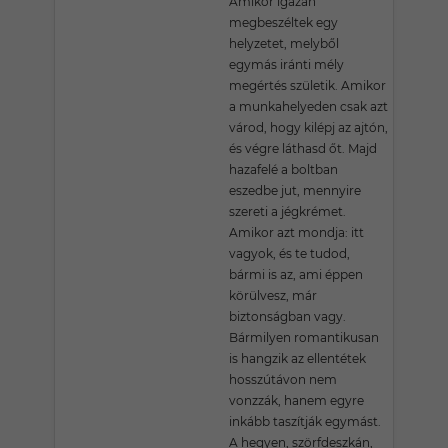
Amikor igazán
megbeszéltek egy
helyzetet, melyből
egymás iránti mély
megértés születik. Amikor
a munkahelyeden csak azt
várod, hogy kilépj az ajtón,
és végre láthasd őt. Majd
hazafelé a boltban
eszedbe jut, mennyire
szereti a jégkrémet.
Amikor azt mondja: itt
vagyok, és te tudod,
bármi is az, ami éppen
körülvesz, már
biztonságban vagy.
Bármilyen romantikusan
is hangzik az ellentétek
hosszútávon nem
vonzzák, hanem egyre
inkább taszítják egymást.
A hegyen, szörfdeszkán,