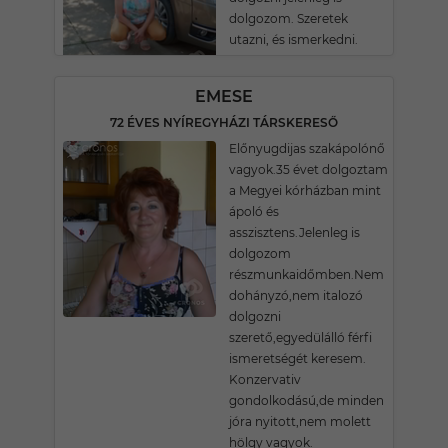
dolgozom. Szeretek
utazni, és ismerkedni.
EMESE
72 ÉVES NYÍREGYHÁZI TÁRSKERESŐ
Előnyugdijas szakápolónő
vagyok.35 évet dolgoztam
a Megyei kórházban mint
ápoló és
asszisztens.Jelenleg is
dolgozom
részmunkaidőmben.Nem
dohányzó,nem italozó
dolgozni
szerető,egyedülálló férfi
ismeretségét keresem.
Konzervativ
gondolkodású,de minden
jóra nyitott,nem molett
hölgy vagyok.