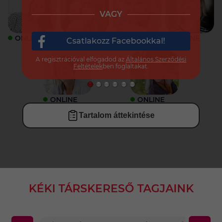
VAGY
ONLINE
ONLINE
ONLINE
ONLINE
Csatlakozz Facebookkal!
A regisztrációval elfogadod az
Általános Szerződési
Feltételek
ben foglaltakat.
ONLINE
ONLINE
Tartalom áttekintése
KÉKI TÁRSKERESŐ TAGJAINK