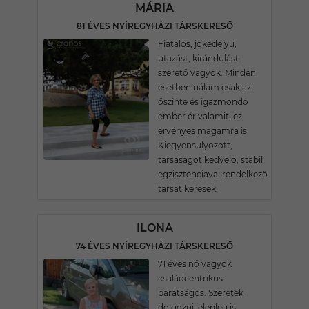
MÁRIA
81 ÉVES NYÍREGYHÁZI TÁRSKERESŐ
Fiatalos, jokedelyü,
utazást, kirándulást
szerető vagyok. Minden
esetben nálam csak az
őszinte és igazmondó
ember ér valamit, ez
érvényes magamra is.
Kiegyensulyozott,
tarsasagot kedvelö, stabil
egzisztenciaval rendelkezö
tarsat keresek.
ILONA
74 ÉVES NYÍREGYHÁZI TÁRSKERESŐ
71 éves nő vagyok
családcentrikus
barátságos. Szeretek
dolgozni jelenleg is