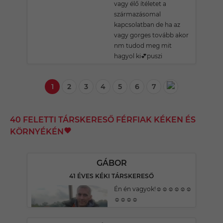
vagy élő ítéletet a
származásomal
kapcsolatban de ha az
vagy gorges tovább akor
nm tudod meg mit
hagyol ki💕puszi
1
2
3
4
5
6
7
40 FELETTI TÁRSKERESŐ FÉRFIAK KÉKEN ÉS
KÖRNYÉKÉN
GÁBOR
41 ÉVES KÉKI TÁRSKERESŐ
Én én vagyok!☺️☺️☺️☺️☺️☺️
☺️☺️☺️☺️