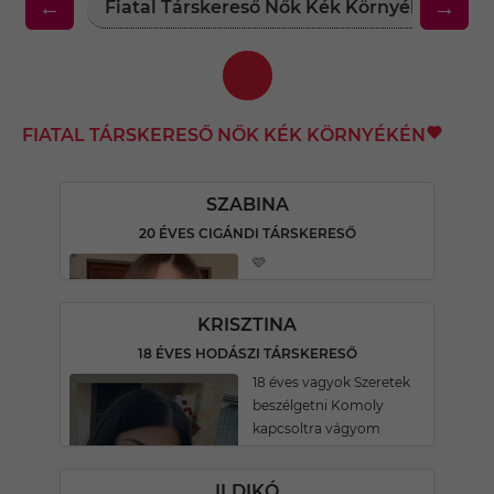
←
→
Fiatal Társkereső Nők Kék Környékén
F
FIATAL TÁRSKERESŐ NŐK KÉK KÖRNYÉKÉN
SZABINA
20 ÉVES CIGÁNDI TÁRSKERESŐ
🩷
KRISZTINA
18 ÉVES HODÁSZI TÁRSKERESŐ
18 éves vagyok Szeretek
beszélgetni Komoly
kapcsoltra vágyom
ILDIKÓ