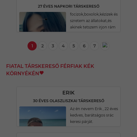
27 ÉVES NAPKORI TÁRSKERESŐ
focizok,boxolok,kézizek és
szretem az állatokat,és
akinek tetszem irjon rám
1
2
3
4
5
6
7
FIATAL TÁRSKERESŐ FÉRFIAK KÉK
KÖRNYÉKÉN
ERIK
30 ÉVES OLASZLISZKAI TÁRSKERESŐ
Az én nevem Erik , 22 éves
kedves, barátságos srác
keresi párját.