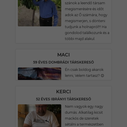
szánok a leendő társam
megismerésére és időt
adok az Ő számára, hogy
megismerjen, s dönteni
tudjunk a holnapról!!! Ha
gondolod találkozunk és a
többi majd alakul.
MACI
59 ÉVES DOMBRÁDI TÁRSKERESŐ
Én csak boldog akarok
lenni, Velem tartasz? 😊
KERCI
52 ÉVES IBRÁNYI TÁRSKERESŐ
Nem vagyok egy nagy
dumás. Alkatilag kicsit
mackós de szeretek
sétálni a természetben