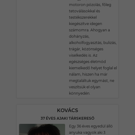
motoron pózolás, főleg
tetoválásokkal és
testékszerekkel
kiegészítve idegen
számomra. Ahogyan a
dohányzás,
alkoholfogyasztás, bulizás,
trágár, közönséges
viselkedés is. Az
egészséges életmód
kiemelkedő helyet foglal el
nálam, hiszen ha már
megtaláltuk egymást, ne
veszítsük el olyan
könnyedén.
KOVÁCS
37 ÉVES AJAKI TÁRSKERESŐ
Egy 36 éves egyedül àlló
anyuka vagyok aki 3