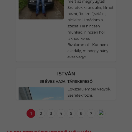
mert az megnyugtat!
Szeretek kirándulni, filmet
nézni, "bulizni ",sétálni,
biciklizni. Imádom a
szexet! Ha nincsen
munkád, nincsen hol
laknod keres
Bizalommal!!! Kor nem
akadály, mindegy hány
éves vagy!!!
ISTVÀN
38 ÉVES VAJAI TÁRSKERESŐ
Egyszerü ember vagyok.
Szeretek főzni.
1
2
3
4
5
6
7