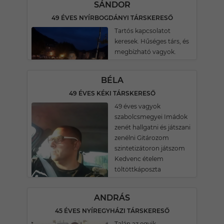
SÁNDOR
49 ÉVES NYÍRBOGDÁNYI TÁRSKERESŐ
Tartós kapcsolatot
keresek. Hűséges társ, és
megbízható vagyok.
BÉLA
49 ÉVES KÉKI TÁRSKERESŐ
49 éves vagyok
szabolcsmegyei Imádok
zenét hallgatni és játszani
zenélni Gitározom
szintetizátoron játszom
Kedvenc ételem
töltöttkáposzta
ANDRÁS
45 ÉVES NYÍREGYHÁZI TÁRSKERESŐ
Talán az egyik