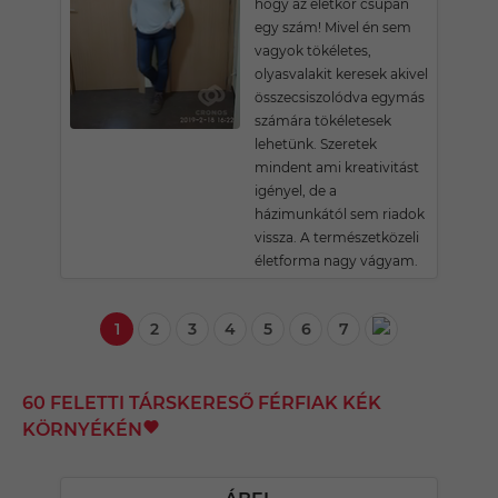
hogy az életkor csupán
egy szám! Mivel én sem
vagyok tökéletes,
olyasvalakit keresek akivel
összecsiszolódva egymás
számára tökéletesek
lehetünk. Szeretek
mindent ami kreativitást
igényel, de a
házimunkától sem riadok
vissza. A természetközeli
életforma nagy vágyam.
1
2
3
4
5
6
7
60 FELETTI TÁRSKERESŐ FÉRFIAK KÉK
KÖRNYÉKÉN