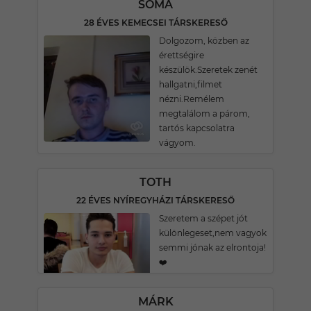
SOMA
28 ÉVES KEMECSEI TÁRSKERESŐ
Dolgozom, közben az
érettségire
készülök.Szeretek zenét
hallgatni,filmet
nézni.Remélem
megtalálom a párom,
tartós kapcsolatra
vágyom.
TOTH
22 ÉVES NYÍREGYHÁZI TÁRSKERESŐ
Szeretem a szépet jót
különlegeset,nem vagyok
semmi jónak az elrontoja!
❤️
MÁRK