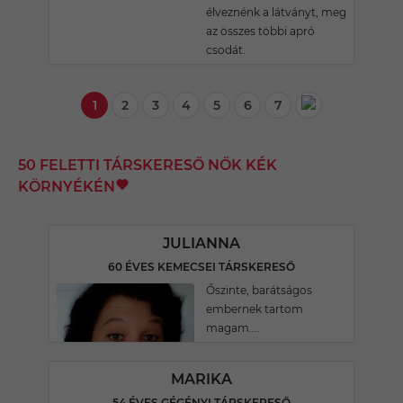
élveznénk a látványt, meg
az összes többi apró
csodát.
1
2
3
4
5
6
7
50 FELETTI TÁRSKERESŐ NŐK KÉK
KÖRNYÉKÉN
JULIANNA
60 ÉVES KEMECSEI TÁRSKERESŐ
Őszinte, barátságos
embernek tartom
magam....
MARIKA
54 ÉVES GÉGÉNYI TÁRSKERESŐ