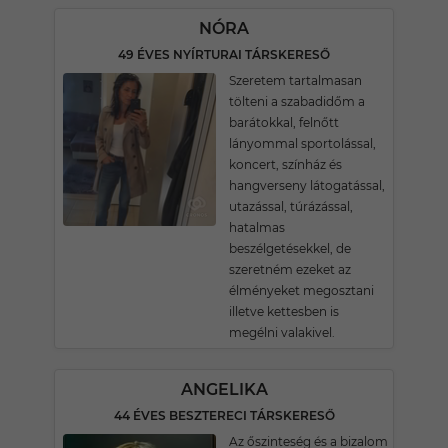
NÓRA
49 ÉVES NYÍRTURAI TÁRSKERESŐ
Szeretem tartalmasan
tölteni a szabadidőm a
barátokkal, felnőtt
lányommal sportolással,
koncert, színház és
hangverseny látogatással,
utazással, túrázással,
hatalmas
beszélgetésekkel, de
szeretném ezeket az
élményeket megosztani
illetve kettesben is
megélni valakivel.
ANGELIKA
44 ÉVES BESZTERECI TÁRSKERESŐ
Az őszinteség és a bizalom