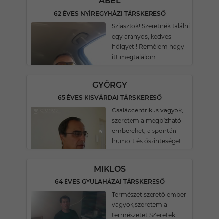
ÁBEL
62 ÉVES NYÍREGYHÁZI TÁRSKERESŐ
Sziasztok! Szeretnék találni
egy aranyos, kedves
hölgyet ! Remélem hogy
itt megtalálom.
GYÖRGY
65 ÉVES KISVÁRDAI TÁRSKERESŐ
Családcentrikus vagyok,
szeretem a megbízható
embereket, a spontán
humort és őszinteséget.
MIKLOS
64 ÉVES GYULAHÁZAI TÁRSKERESŐ
Természet szerető ember
vagyok,szeretem a
természetet.SZeretek