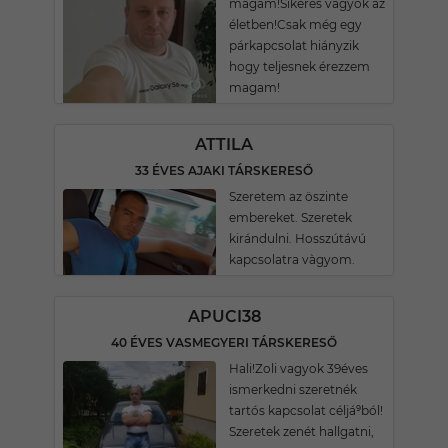
magam!Sikeres vagyok az
életben!Csak még egy
párkapcsolat hiányzik
hogy teljesnek érezzem
magam!
ATTILA
33 ÉVES AJAKI TÁRSKERESŐ
Szeretem az öszinte
embereket. Szeretek
kirándulni. Hosszútávú
kapcsolatra vàgyom.
APUCI38
40 ÉVES VASMEGYERI TÁRSKERESŐ
Hali!Zoli vagyok 39éves
ismerkedni szeretnék
tartós kapcsolat céljá⁹ból!
Szeretek zenét hallgatni,