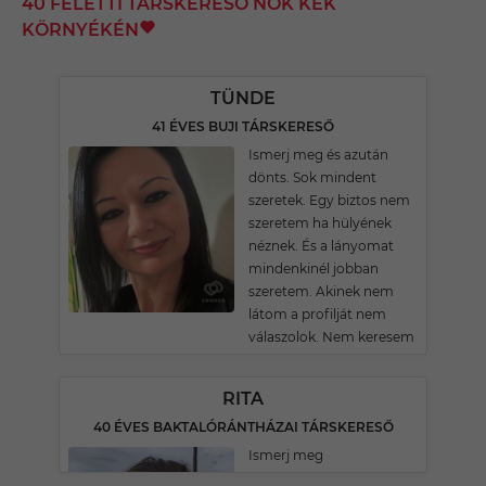
40 FELETTI TÁRSKERESŐ NŐK KÉK
KÖRNYÉKÉN
TÜNDE
41 ÉVES BUJI TÁRSKERESŐ
Ismerj meg és azután
dönts. Sok mindent
szeretek. Egy biztos nem
szeretem ha hülyének
néznek. És a lányomat
mindenkinél jobban
szeretem. Akinek nem
látom a profilját nem
válaszolok. Nem keresem
RITA
40 ÉVES BAKTALÓRÁNTHÁZAI TÁRSKERESŐ
Ismerj meg