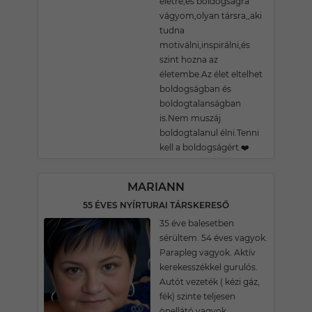
életre,és boldogságra
vágyom,olyan társra,,aki
tudna
motiválni,inspirálni,és
szint hozna az
életembe.Az élet eltelhet
boldogságban és
boldogtalanságban
is.Nem muszáj
boldogtalanul élni.Tenni
kell a boldogságért.❤️
MARIANN
55 ÉVES NYÍRTURAI TÁRSKERESŐ
35 éve balesetben
sérültem. 54 éves vagyok.
Parapleg vagyok. Aktív
kerekesszékkel gurulós.
Autót vezeték ( kézi gáz,
fék) szinte teljesen
önellátó vagyok.