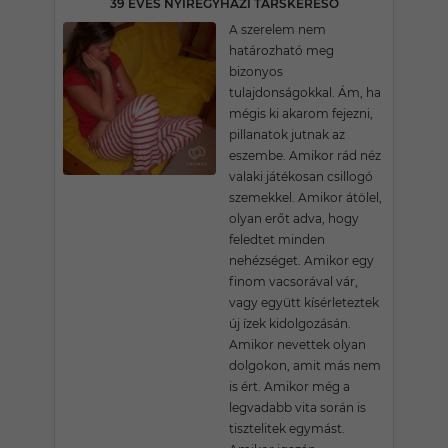
39 ÉVES NYÍREGYHÁZI TÁRSKERESŐ
A szerelem nem
határozható meg
bizonyos
tulajdonságokkal. Ám, ha
mégis ki akarom fejezni,
pillanatok jutnak az
eszembe. Amikor rád néz
valaki játékosan csillogó
szemekkel. Amikor átölel,
olyan erőt adva, hogy
feledtet minden
nehézséget. Amikor egy
finom vacsorával vár,
vagy együtt kísérleteztek
új ízek kidolgozásán.
Amikor nevettek olyan
dolgokon, amit más nem
is ért. Amikor még a
legvadabb vita során is
tisztelitek egymást.