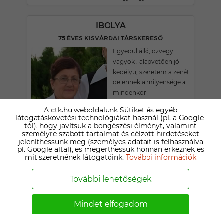
IBOLYA
75 ÉVES KISVÁRDAI TÁRSKERESŐ
Egyedül álló, özvegy
vagyok . alapvetően jó
kedélyü, szeretem a zenét
de ennek a milyensége a
mindenkori
hangulatomtól függ.Az
A ctk.hu weboldalunk Sütiket és egyéb
operett a nyerő. Aki
látogatáskövetési technológiákat használ (pl. a Google-
megismert azok szerint
tól), hogy javítsuk a böngészési élményt, valamint
személyre szabott tartalmat és célzott hirdetéseket
szórakoztató vagyok, csak
jeleníthessünk meg (személyes adatait is felhasználva
nehezen barátkozom. Az
pl. Google által), és megérthessük honnan érkeznek és
emberek viselkedése
mit szeretnének látogatóink.
További információk
zárkózottá tett.
További lehetőségek
1
2
3
4
5
6
7
Mindet elfogadom