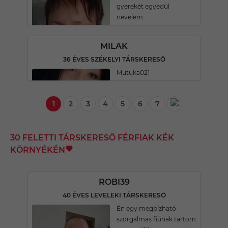
gyerekét egyedül
nevelem.
MILAK
36 ÉVES SZÉKELYI TÁRSKERESŐ
Mutuka021
1
2
3
4
5
6
7
30 FELETTI TÁRSKERESŐ FÉRFIAK KÉK
KÖRNYÉKÉN
ROBI39
40 ÉVES LEVELEKI TÁRSKERESŐ
Én egy megbízható
szorgalmas fiúnak tartom