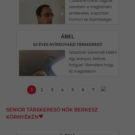
Családcentrikus vagyok,
szeretem a megbízható
embereket, a spontán
humort és őszinteséget.
ÁBEL
62 ÉVES NYÍREGYHÁZI TÁRSKERESŐ
Sziasztok! Szeretnék találni
egy aranyos, kedves
hölgyet ! Remélem hogy
itt megtalálom.
1
2
3
4
5
6
7
SENIOR TÁRSKERESŐ NŐK BERKESZ
KÖRNYÉKÉN