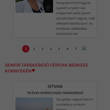
hangulatomtól függ.Az
operett a nyerő. Aki
megismert azok szerint
szórakoztató vagyok, csak
nehezen barátkozom. Az
emberek viselkedése
zárkózottá tett.
1
2
3
4
5
6
7
SENIOR TÁRSKERESŐ FÉRFIAK BERKESZ
KÖRNYÉKÉN
ISTVAN
79 ÉVES NYÍREGYHÁZI TÁRSKERESŐ
Nyugdijas vagyok harom
csodalatos unokam
Papaja