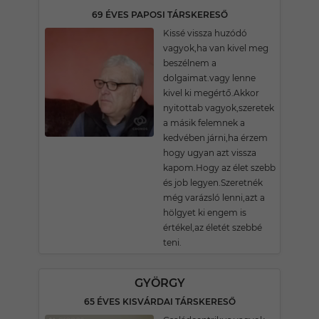
69 ÉVES PAPOSI TÁRSKERESŐ
Kissé vissza huzódó
vagyok,ha van kivel meg
beszélnem a
dolgaimat.vagy lenne
kivel ki megértő.Akkor
nyitottab vagyok,szeretek
a másik felemnek a
kedvében járni,ha érzem
hogy ugyan azt vissza
kapom.Hogy az élet szebb
és job legyen.Szeretnék
még varázsló lenni,azt a
hölgyet ki engem is
értékel,az életét szebbé
teni.
GYÖRGY
65 ÉVES KISVÁRDAI TÁRSKERESŐ