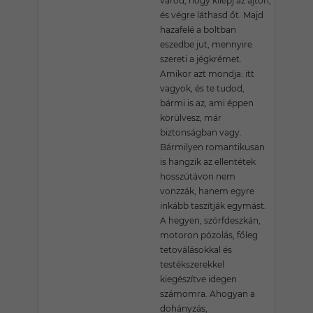
várod, hogy kilépj az ajtón,
és végre láthasd őt. Majd
hazafelé a boltban
eszedbe jut, mennyire
szereti a jégkrémet.
Amikor azt mondja: itt
vagyok, és te tudod,
bármi is az, ami éppen
körülvesz, már
biztonságban vagy.
Bármilyen romantikusan
is hangzik az ellentétek
hosszútávon nem
vonzzák, hanem egyre
inkább taszítják egymást.
A hegyen, szörfdeszkán,
motoron pózolás, főleg
tetoválásokkal és
testékszerekkel
kiegészítve idegen
számomra. Ahogyan a
dohányzás,