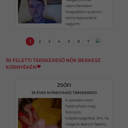
nézni.Remélem
megtalálom a párom,
tartós kapcsolatra
vágyom.
1
2
3
4
5
6
7
30 FELETTI TÁRSKERESŐ NŐK BERKESZ
KÖRNYÉKÉN
ZSÓFI
39 ÉVES NYÍREGYHÁZI TÁRSKERESŐ
A szerelem nem
határozható meg
bizonyos
tulajdonságokkal. Ám, ha
mégis ki akarom fejezni,