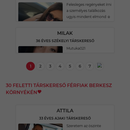
Felesleges regényeket írni
a személyes találkozás
ugyis mindent elmond ☺️
MILAK
36 ÉVES SZÉKELYI TÁRSKERESŐ
Mutuka021
1
2
3
4
5
6
7
30 FELETTI TÁRSKERESŐ FÉRFIAK BERKESZ
KÖRNYÉKÉN
ATTILA
33 ÉVES AJAKI TÁRSKERESŐ
Szeretem az öszinte