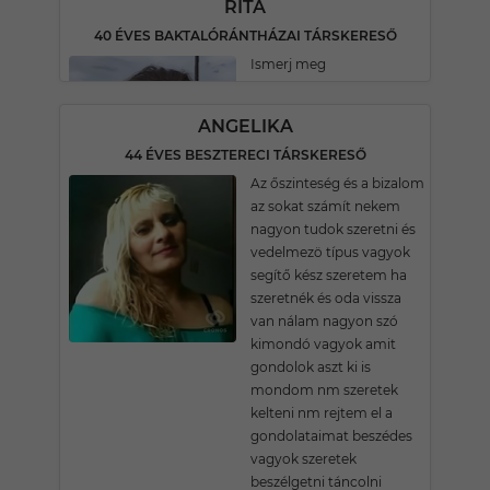
RITA
40 ÉVES BAKTALÓRÁNTHÁZAI TÁRSKERESŐ
Ismerj meg
ANGELIKA
44 ÉVES BESZTERECI TÁRSKERESŐ
Az őszinteség és a bizalom
az sokat számít nekem
nagyon tudok szeretni és
vedelmezö típus vagyok
segítő kész szeretem ha
szeretnék és oda vissza
van nálam nagyon szó
kimondó vagyok amit
gondolok aszt ki is
mondom nm szeretek
kelteni nm rejtem el a
gondolataimat beszédes
vagyok szeretek
beszélgetni táncolni