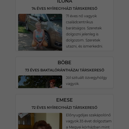
ILONA
74 ÉVES NYÍREGYHÁZI TÁRSKERESŐ
71 éves nő vagyok
családcentrikus
barátságos. Szeretek
dolgozni jelenleg is
dolgozom. Szeretek
utazni, és ismerkedni.
BÖBE
73 ÉVES BAKTALÓRÁNTHÁZAI TÁRSKERESŐ
Jól szituált özvegyhölgy
vagyok.
EMESE
72 ÉVES NYÍREGYHÁZI TÁRSKERESŐ
Előnyugdijas szakápolónő
vagyok.35 évet dolgoztam
a Megyei kórházban mint