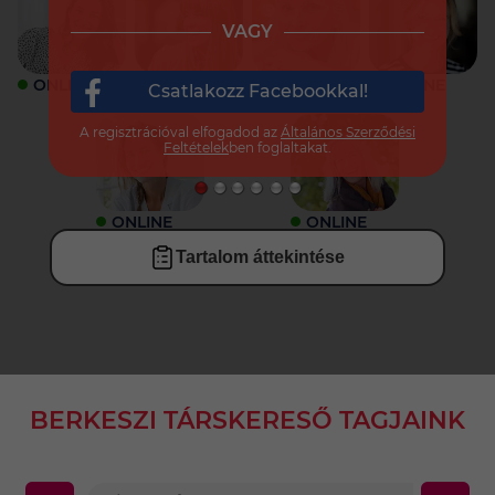
VAGY
ONLINE
ONLINE
ONLINE
ONLINE
Csatlakozz Facebookkal!
A regisztrációval elfogadod az
Általános Szerződési
Feltételek
ben foglaltakat.
ONLINE
ONLINE
Tartalom áttekintése
BERKESZI TÁRSKERESŐ TAGJAINK