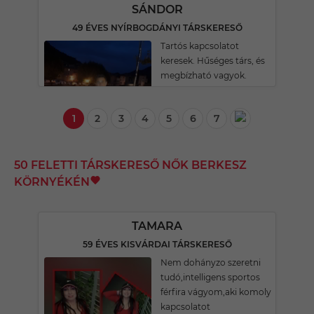
SÁNDOR
49 ÉVES NYÍRBOGDÁNYI TÁRSKERESŐ
Tartós kapcsolatot
keresek. Hűséges társ, és
megbízható vagyok.
1
2
3
4
5
6
7
50 FELETTI TÁRSKERESŐ NŐK BERKESZ
KÖRNYÉKÉN
TAMARA
59 ÉVES KISVÁRDAI TÁRSKERESŐ
Nem dohányzo szeretni
tudó,intelligens sportos
férfira vágyom,aki komoly
kapcsolatot