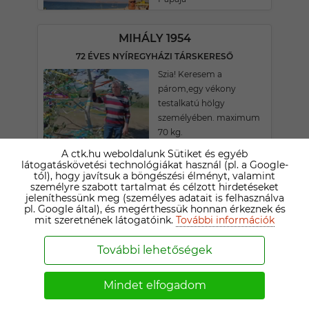
MIHÁLY 1954
72 ÉVES NYÍREGYHÁZI TÁRSKERESŐ
Szia! Keresem a
párom,egy vékony
testalkatú hölgy
személyében. maximum
70 kg.
A ctk.hu weboldalunk Sütiket és egyéb
látogatáskövetési technológiákat használ (pl. a Google-
PISTI!
tól), hogy javítsuk a böngészési élményt, valamint
személyre szabott tartalmat és célzott hirdetéseket
71 ÉVES NYÍREGYHÁZI TÁRSKERESŐ
jeleníthessünk meg (személyes adatait is felhasználva
Keresem a társam akivel
pl. Google által), és megérthessük honnan érkeznek és
mit szeretnének látogatóink.
További információk
szeretetben,boldogságban,élhetünk
a hátralévő időkben!
További lehetőségek
BÉLA
Mindet elfogadom
79 ÉVES KISVÁRDAI TÁRSKERESŐ