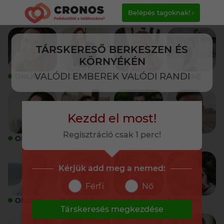
Belépés tagoknak! ›
TÁRSKERESŐ BERKESZEN ÉS
KÖRNYÉKÉN
VALÓDI EMBEREK VALÓDI RANDI
ONLINE
ONLINE
ONLINE
ONLINE
Kezdd el most!
Regisztráció csak 1 perc!
ONLINE
ONLINE
ONLINE
ONLINE
Kérjük add meg a nemed:
Férfi
Nő
ONLINE
ONLINE
ONLINE
ONLINE
Társkeresés megkezdése