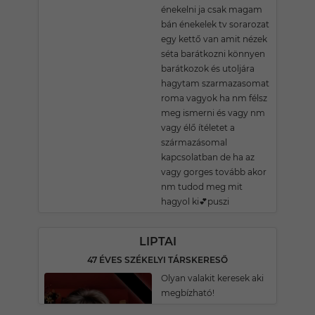
énekelni ja csak magam
bán énekelek tv sorarozat
egy kettő van amit nézek
séta barátkozni könnyen
barátkozok és utoljára
hagytam szarmazasomat
roma vagyok ha nm félsz
meg ismerni és vagy nm
vagy élő ítéletet a
származásomal
kapcsolatban de ha az
vagy gorges tovább akor
nm tudod meg mit
hagyol ki💕puszi
LIPTAI
47 ÉVES SZÉKELYI TÁRSKERESŐ
Olyan valakit keresek aki
megbízható!