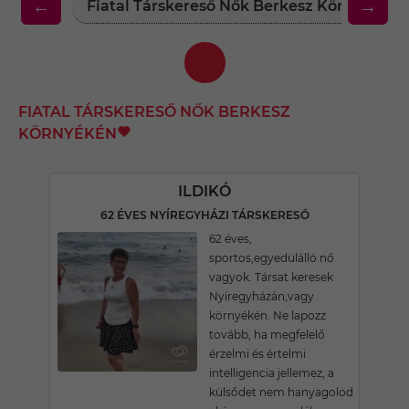
←
→
Fiatal Társkereső Nők Berkesz Környékén
FIATAL TÁRSKERESŐ NŐK BERKESZ
KÖRNYÉKÉN
ILDIKÓ
62 ÉVES NYÍREGYHÁZI TÁRSKERESŐ
62 éves,
sportos,egyedülálló nő
vagyok. Társat keresek
Nyíregyházán,vagy
környékén. Ne lapozz
tovább, ha megfelelő
érzelmi és értelmi
intelligencia jellemez, a
külsődet nem hanyagolod