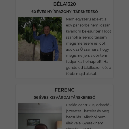
BÉLA1320
60 ÉVES NYÍRPAZONYI TÁRSKERESŐ
Nem egyszerú az élet, s
egy pár sorba nem igazán
kívánom belesüríteni! Időt
szánok a leendő társam
megismerésére és időt
adok az Ő számára, hogy
megismerjen, s dönteni
tudjunk a holnapról!!! Ha
gondolod találkozunk és a
többi majd alakul.
FERENC
56 ÉVES KISVÁRDAI TÁRSKERESŐ
Család centrikus, odaadó -
(Szeretet Tisztelet és Meg
becsülés , Alkohol nem
élek vele. Gyerek nem