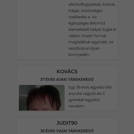
alkoholfogyasztás, bulizás,
trágár, közönséges
viselkedés is. Az
egészséges életmód
kiemelkedő helyet foglal el
nálam, hiszen ha már
megtaláltuk egymást, ne
veszítsük el olyan
könnyedén.
KOVÁCS
37 ÉVES AJAKI TÁRSKERESŐ
Egy 36 éves egyedül àlló
anyuka vagyok aki 3
gyerekét egyedül
nevelem.
JUDIT90
35 ÉVES VAJAI TÁRSKERESŐ