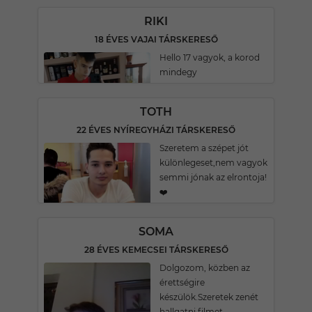
RIKI
18 ÉVES VAJAI TÁRSKERESŐ
Hello 17 vagyok, a korod
mindegy
TOTH
22 ÉVES NYÍREGYHÁZI TÁRSKERESŐ
Szeretem a szépet jót
különlegeset,nem vagyok
semmi jónak az elrontoja!
❤️
SOMA
28 ÉVES KEMECSEI TÁRSKERESŐ
Dolgozom, közben az
érettségire
készülök.Szeretek zenét
hallgatni,filmet