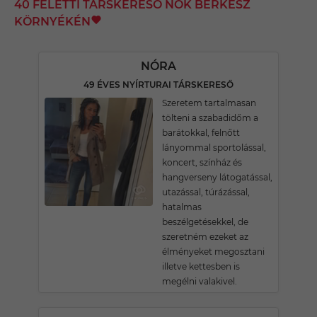
40 FELETTI TÁRSKERESŐ NŐK BERKESZ
KÖRNYÉKÉN
NÓRA
49 ÉVES NYÍRTURAI TÁRSKERESŐ
Szeretem tartalmasan
tölteni a szabadidőm a
barátokkal, felnőtt
lányommal sportolással,
koncert, színház és
hangverseny látogatással,
utazással, túrázással,
hatalmas
beszélgetésekkel, de
szeretném ezeket az
élményeket megosztani
illetve kettesben is
megélni valakivel.