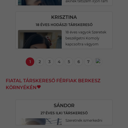
akinek tetszem irjon rám
KRISZTINA
18 ÉVES HODÁSZI TÁRSKERESŐ
18 éves vagyok Szeretek
beszélgetni Komoly
kapcsoltra vágyom
1
2
3
4
5
6
7
FIATAL TÁRSKERESŐ FÉRFIAK BERKESZ
KÖRNYÉKÉN
SÁNDOR
27 ÉVES ILKI TÁRSKERESŐ
Szeretnék ismerkedni