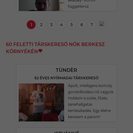
akadály- Kortól
függetlenül.
1
2
3
4
5
6
7
60 FELETTI TÁRSKERESŐ NŐK BERKESZ
KÖRNYÉKÉN
TÜNDÈR
62 ÉVES NYÍRMADAI TÁRSKERESŐ
Ápolt, intelligens komoly
gondolkodású nő vagyok.
Hobbim a sütès, főzès,
zenehallgatás
kertèszkedès. Egy èletre
keresem a párom!