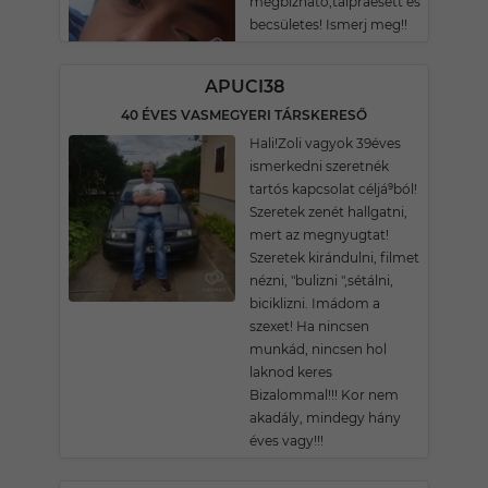
megbízható,talpraesett és
becsületes! Ismerj meg!!
APUCI38
40 ÉVES VASMEGYERI TÁRSKERESŐ
Hali!Zoli vagyok 39éves
ismerkedni szeretnék
tartós kapcsolat céljá⁹ból!
Szeretek zenét hallgatni,
mert az megnyugtat!
Szeretek kirándulni, filmet
nézni, "bulizni ",sétálni,
biciklizni. Imádom a
szexet! Ha nincsen
munkád, nincsen hol
laknod keres
Bizalommal!!! Kor nem
akadály, mindegy hány
éves vagy!!!