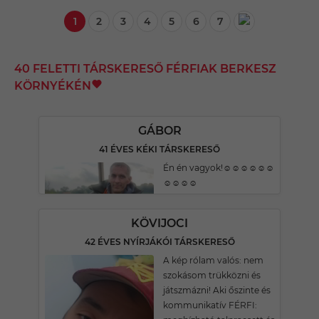
1
2
3
4
5
6
7
40 FELETTI TÁRSKERESŐ FÉRFIAK BERKESZ
KÖRNYÉKÉN
GÁBOR
41 ÉVES KÉKI TÁRSKERESŐ
Én én vagyok!☺️☺️☺️☺️☺️☺️
☺️☺️☺️☺️
KÖVIJOCI
42 ÉVES NYÍRJÁKÓI TÁRSKERESŐ
A kép rólam valós: nem
szokásom trükközni és
játszmázni! Aki őszinte és
kommunikatív FÉRFI: