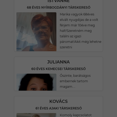
ISTVÁNNÉ
68 ÉVES NYÍRBOGDÁNYI TÁRSKERESŐ
Marika vagyok 68éves
elvált nyugdijas de a volt
férjem már 10éve meg
halt!Szeretném meg
találni az igazi
páromat!Akit még lehetne
szeretni
JULIANNA
60 ÉVES KEMECSEI TÁRSKERESŐ
Őszinte, barátságos
embernek tartom
magam....
KOVÁCS
61 ÉVES AJAKI TÁRSKERESŐ
Komoly kapcsolatot