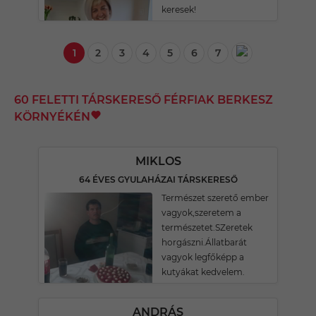
keresek!
1
2
3
4
5
6
7
60 FELETTI TÁRSKERESŐ FÉRFIAK BERKESZ
KÖRNYÉKÉN
MIKLOS
64 ÉVES GYULAHÁZAI TÁRSKERESŐ
Természet szerető ember
vagyok,szeretem a
természetet.SZeretek
horgászni.Állatbarát
vagyok legfőképp a
kutyákat kedvelem.
ANDRÁS