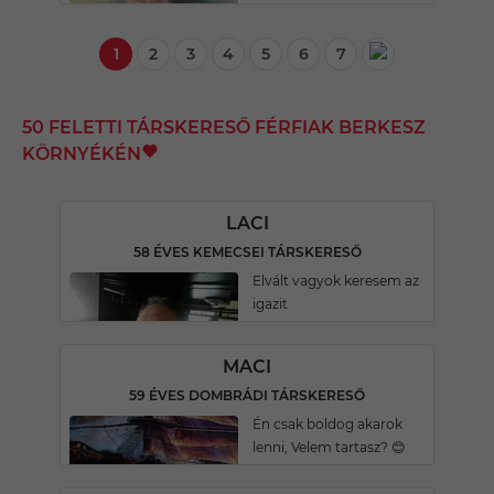
1
2
3
4
5
6
7
50 FELETTI TÁRSKERESŐ FÉRFIAK BERKESZ
KÖRNYÉKÉN
LACI
58 ÉVES KEMECSEI TÁRSKERESŐ
Elvált vagyok keresem az
igazit
MACI
59 ÉVES DOMBRÁDI TÁRSKERESŐ
Én csak boldog akarok
lenni, Velem tartasz? 😊