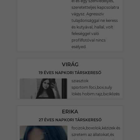
el és egy szenvedélyes,
szeretetteljes kapcsolatra
vágysz. Agresszív
tulajdonsággal ne keress
és kutyával, hallal, volt
feleséggel való
profilfotóval nincs
esélyed.
VIRÁG
19 ÉVES NAPKORI TÁRSKERESŐ
sziasztok
sportom:foci,box,suly
lökés hobim:rajz,biciklizés
ERIKA
27 ÉVES NAPKORI TÁRSKERESŐ
focizok,boxolok,kézizek és
szretem az állatokat,és