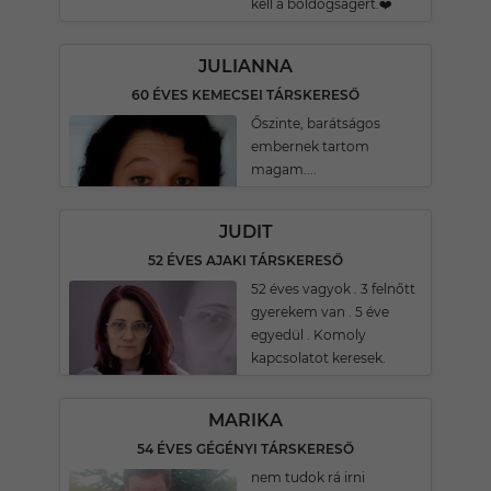
kell a boldogságért.❤️
JULIANNA
60 ÉVES KEMECSEI TÁRSKERESŐ
Őszinte, barátságos
embernek tartom
magam....
JUDIT
52 ÉVES AJAKI TÁRSKERESŐ
52 éves vagyok . 3 felnőtt
gyerekem van . 5 éve
egyedül . Komoly
kapcsolatot keresek.
MARIKA
54 ÉVES GÉGÉNYI TÁRSKERESŐ
nem tudok rá irni