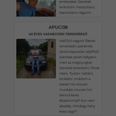
embereket. Szeretek
kirándulni. Hosszútávú
kapcsolatra vàgyom.
APUCI38
40 ÉVES VASMEGYERI TÁRSKERESŐ
Hali!Zoli vagyok 39éves
ismerkedni szeretnék
tartós kapcsolat céljá⁹ból!
Szeretek zenét hallgatni,
mert az megnyugtat!
Szeretek kirándulni, filmet
nézni, "bulizni ",sétálni,
biciklizni. Imádom a
szexet! Ha nincsen
munkád, nincsen hol
laknod keres
Bizalommal!!! Kor nem
akadály, mindegy hány
éves vagy!!!