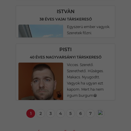
ISTVÀN
38 ÉVES VAJAI TÁRSKERESŐ
Egyszerü ember vagyok.
Szeretek főzni.
PISTI
40 ÉVES NAGYVARSÁNYI TÁRSKERESŐ
Vicces. Szerető.
Szerethető. Hűsèges.
Makacs. Nyugodtt.
Vagyok ha ugyan ezt
kapom. Mert ha nem
irgum burgum😁
1
2
3
4
5
6
7