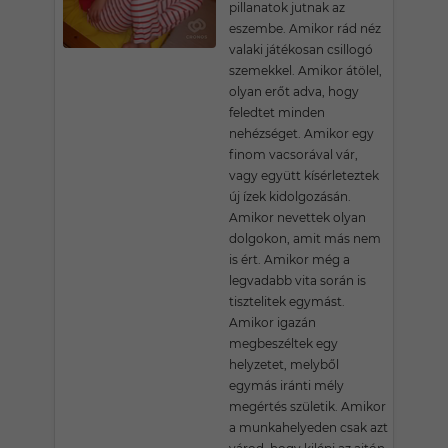
pillanatok jutnak az
eszembe. Amikor rád néz
valaki játékosan csillogó
szemekkel. Amikor átölel,
olyan erőt adva, hogy
feledtet minden
nehézséget. Amikor egy
finom vacsorával vár,
vagy együtt kísérleteztek
új ízek kidolgozásán.
Amikor nevettek olyan
dolgokon, amit más nem
is ért. Amikor még a
legvadabb vita során is
tisztelitek egymást.
Amikor igazán
megbeszéltek egy
helyzetet, melyből
egymás iránti mély
megértés születik. Amikor
a munkahelyeden csak azt