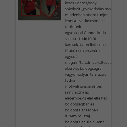
keres.Fontos,hogy
sokoldalu,,gyakorlatias,megértő
mindenben tásam tudjon
lenni.Akivel kölcsönösen
törődünk
egymással.Gondoskodó
szeretni tudó férfit
keresek,aki mellett soha
többé nem érezném
egyedül
magam.Tartalmas,változatos
életre,és boldogságra
vágyom,olyan társra,,aki
tudna
motiválni,inspirálni,és
szint hozna az
életembe.Az élet eltelhet
boldogságban és
boldogtalanságban
is.Nem muszáj
boldogtalanul élni.Tenni