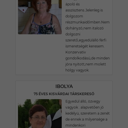
ápoló és
asszisztens.Jelenleg is
dolgozom
részmunkaidőmben.Nem
dohányzó,nem italozó
dolgozni
szerető,egyedülálló férfi
ismeretségét keresem.
Konzervativ
gondolkodású,de minden
jóra nyitott,nem molett
hölgy vagyok.
IBOLYA
75 ÉVES KISVÁRDAI TÁRSKERESŐ
Egyedül álló, özvegy
vagyok . alapvetően jó
kedélyü, szeretem a zenét
de ennek a milyensége a
mindenkori