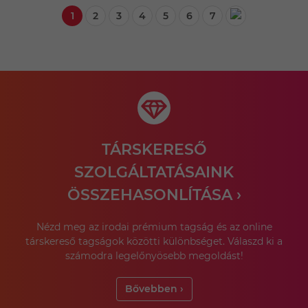
1
2
3
4
5
6
7
TÁRSKERESŐ
SZOLGÁLTATÁSAINK
ÖSSZEHASONLÍTÁSA ›
Nézd meg az irodai prémium tagság és az online
társkereső tagságok közötti különbséget. Válaszd ki a
számodra legelőnyösebb megoldást!
Bővebben ›