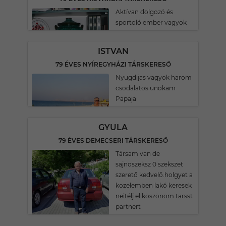
Aktívan dolgozó és
sportoló ember vagyok
ISTVAN
79 ÉVES NYÍREGYHÁZI TÁRSKERESŐ
Nyugdijas vagyok harom
csodalatos unokam
Papaja
GYULA
79 ÉVES DEMECSERI TÁRSKERESŐ
Társam van de
sajnoszeksz 0 szekszet
szerető kedvelő.holgyet a
kozelemben lakó keresek
neitélj el köszönöm.tarsst
partnert