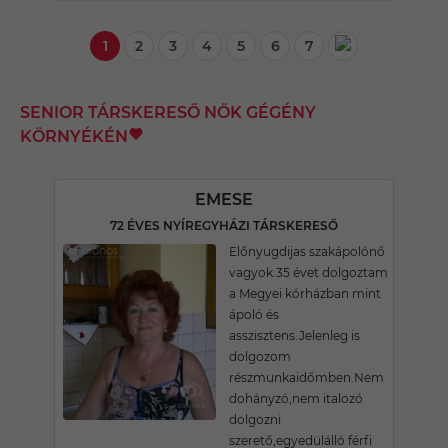
1
2
3
4
5
6
7
SENIOR TÁRSKERESŐ NŐK GÉGÉNY
KÖRNYÉKÉN
EMESE
72 ÉVES NYÍREGYHÁZI TÁRSKERESŐ
Előnyugdijas szakápolónő
vagyok.35 évet dolgoztam
a Megyei kórházban mint
ápoló és
asszisztens.Jelenleg is
dolgozom
részmunkaidőmben.Nem
dohányzó,nem italozó
dolgozni
szerető,egyedülálló férfi