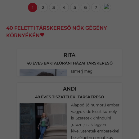
1
2
3
4
5
6
7
40 FELETTI TÁRSKERESŐ NŐK GÉGÉNY
KÖRNYÉKÉN
RITA
40 ÉVES BAKTALÓRÁNTHÁZAI TÁRSKERESŐ
Ismerj meg
ANDI
48 ÉVES TISZATELEKI TÁRSKERESŐ
Alapból jó humorú ember
vagyok, de kicsit komoly
is .Szeretek kirándulni
,utazni,csak legyen
kivel.Szeretek emberekkel
beszélgetni,empatikus