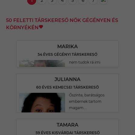
1
2
3
4
5
6
7
50 FELETTI TÁRSKERESŐ NŐK GÉGÉNYEN ÉS
KÖRNYÉKÉN
MARIKA
54 ÉVES GÉGÉNYI TÁRSKERESŐ
nem tudok rá irni
JULIANNA
60 ÉVES KEMECSEI TÁRSKERESŐ
Őszinte, barátságos
embernek tartom
magam....
TAMARA
59 ÉVES KISVÁRDAI TÁRSKERESŐ