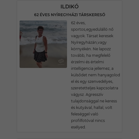
ILDIKÓ
62 ÉVES NYÍREGYHÁZI TÁRSKERESŐ
62 éves,
sportos,egyedülálló nő
vagyok. Társat keresek
Nyíregyházán,vagy
környékén. Ne lapozz
tovább, ha megfelelő
érzelmi és értelmi
intelligencia jellemez, a
külsődet nem hanyagolod
el és egy szenvedélyes,
szeretetteljes kapcsolatra
vágysz. Agresszív
tulajdonsággal ne keress
és kutyával, hallal, volt
feleséggel való
profilfotóval nincs
esélyed.