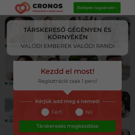
Belépés tagoknak! ›
TÁRSKERESŐ GÉGÉNYEN ÉS
KÖRNYÉKÉN
VALÓDI EMBEREK VALÓDI RANDI
ONLINE
ONLINE
ONLINE
ONLINE
Kezdd el most!
Regisztráció csak 1 perc!
ONLINE
ONLINE
ONLINE
ONLINE
Kérjük add meg a nemed:
Férfi
Nő
ONLINE
ONLINE
ONLINE
ONLINE
Társkeresés megkezdése