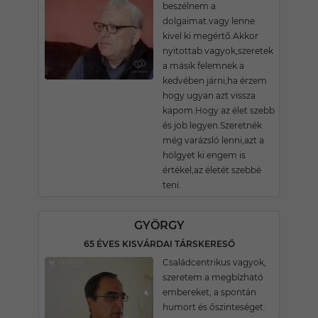
beszélnem a
dolgaimat.vagy lenne
kivel ki megértő.Akkor
nyitottab vagyok,szeretek
a másik felemnek a
kedvében járni,ha érzem
hogy ugyan azt vissza
kapom.Hogy az élet szebb
és job legyen.Szeretnék
még varázsló lenni,azt a
hölgyet ki engem is
értékel,az életét szebbé
teni.
GYÖRGY
65 ÉVES KISVÁRDAI TÁRSKERESŐ
Családcentrikus vagyok,
szeretem a megbízható
embereket, a spontán
humort és őszinteséget.