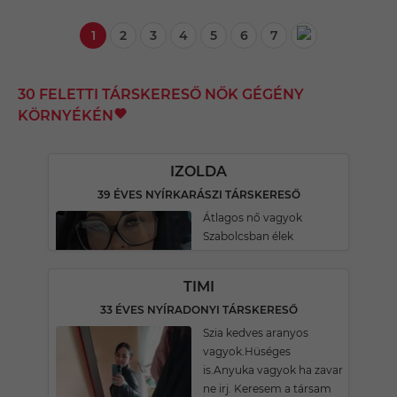
1
2
3
4
5
6
7
30 FELETTI TÁRSKERESŐ NŐK GÉGÉNY
KÖRNYÉKÉN
IZOLDA
39 ÉVES NYÍRKARÁSZI TÁRSKERESŐ
Átlagos nő vagyok
Szabolcsban élek
TIMI
33 ÉVES NYÍRADONYI TÁRSKERESŐ
Szia kedves aranyos
vagyok.Hüséges
is.Anyuka vagyok ha zavar
ne irj. Keresem a társam