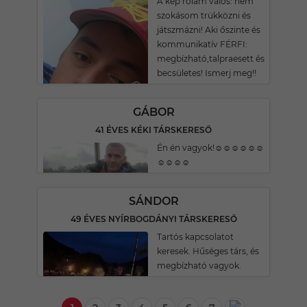
A kép rólam valós: nem
szokásom trükközni és
játszmázni! Aki őszinte és
kommunikatív FÉRFI:
megbízható,talpraesett és
becsületes! Ismerj meg!!
GÁBOR
41 ÉVES KÉKI TÁRSKERESŐ
Én én vagyok!☺️☺️☺️☺️☺️☺️
☺️☺️☺️☺️
SÁNDOR
49 ÉVES NYÍRBOGDÁNYI TÁRSKERESŐ
Tartós kapcsolatot
keresek. Hűséges társ, és
megbízható vagyok.