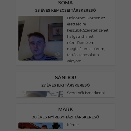
SOMA
28 ÉVES KEMECSEI TÁRSKERESŐ
Dolgozom, közben az
érettségire
készülök.Szeretek zenét
hallgatni,filmet
nézni.Remélem
megtalálom a párom,
tartós kapcsolatra
vágyom.
SÁNDOR
27 ÉVES ILKI TÁRSKERESŐ
Szeretnék ismerkedni
MÁRK
30 ÉVES NYÍREGYHÁZI TÁRSKERESŐ
Kérdez