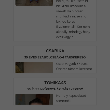
nézni, "bulizni ",sétálni,
biciklizni. Imádom a
szexet! Ha nincsen
munkád, nincsen hol
laknod keres
Bizalommal!!! Kor nem
akadály, mindegy hány
éves vagy!!!
CSABIKA
39 ÉVES SZABOLCSBÁKAI TÁRSKERESŐ
Csabi vagyok 37 éves.
Őszinte társam keresem
TOMIKA45
36 ÉVES NYÍREGYHÁZI TÁRSKERESŐ
Komoly kapcsolatot
szeretnék!