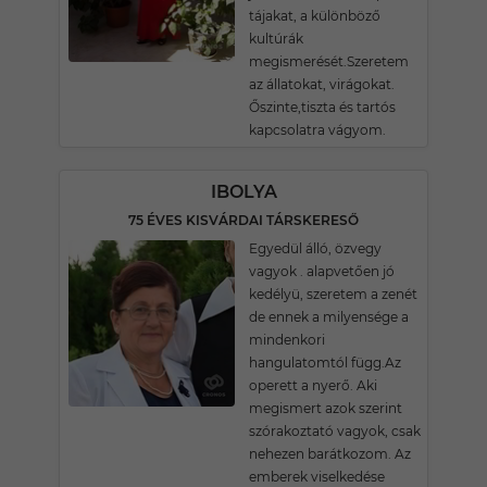
tájakat, a különböző
kultúrák
megismerését.Szeretem
az állatokat, virágokat.
Őszinte,tiszta és tartós
kapcsolatra vágyom.
IBOLYA
75 ÉVES KISVÁRDAI TÁRSKERESŐ
Egyedül álló, özvegy
vagyok . alapvetően jó
kedélyü, szeretem a zenét
de ennek a milyensége a
mindenkori
hangulatomtól függ.Az
operett a nyerő. Aki
megismert azok szerint
szórakoztató vagyok, csak
nehezen barátkozom. Az
emberek viselkedése