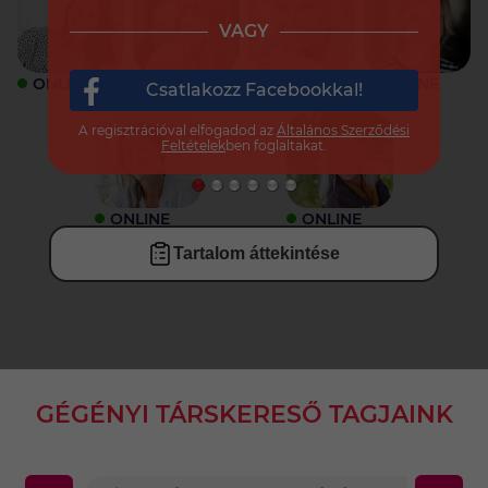
VAGY
ONLINE
ONLINE
ONLINE
ONLINE
Csatlakozz Facebookkal!
A regisztrációval elfogadod az
Általános Szerződési
Feltételek
ben foglaltakat.
ONLINE
ONLINE
Tartalom áttekintése
GÉGÉNYI TÁRSKERESŐ TAGJAINK