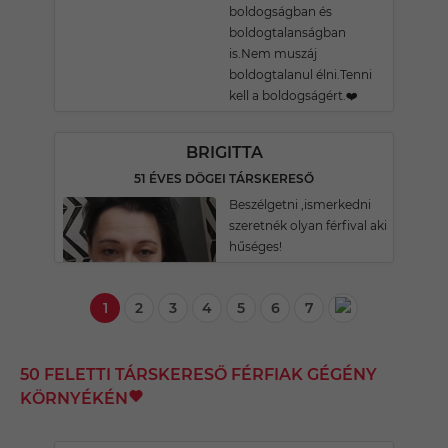
boldogságban és
boldogtalanságban
is.Nem muszáj
boldogtalanul élni.Tenni
kell a boldogságért.❤️
BRIGITTA
51 ÉVES DÖGEI TÁRSKERESŐ
Beszélgetni ,ismerkedni
szeretnék olyan férfival aki
hűséges!
1
2
3
4
5
6
7
50 FELETTI TÁRSKERESŐ FÉRFIAK GÉGÉNY
KÖRNYÉKÉN