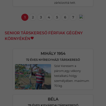
zárkózottá tett.
1
2
3
4
5
6
7
SENIOR TÁRSKERESŐ FÉRFIAK GÉGÉNY
KÖRNYÉKÉN
MIHÁLY 1954
72 ÉVES NYÍREGYHÁZI TÁRSKERESŐ
Szia! Keresem a
párom,egy vékony
testalkatú hölgy
személyében. maximum
70 kg.
BÉLA
79 ÉVES KISVÁRDAI TÁRSKERESŐ