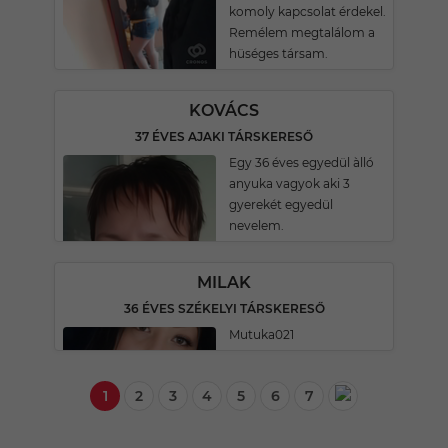
komoly kapcsolat érdekel.
Remélem megtalálom a
hüséges társam.
KOVÁCS
37 ÉVES AJAKI TÁRSKERESŐ
Egy 36 éves egyedül àlló
anyuka vagyok aki 3
gyerekét egyedül
nevelem.
MILAK
36 ÉVES SZÉKELYI TÁRSKERESŐ
Mutuka021
1
2
3
4
5
6
7