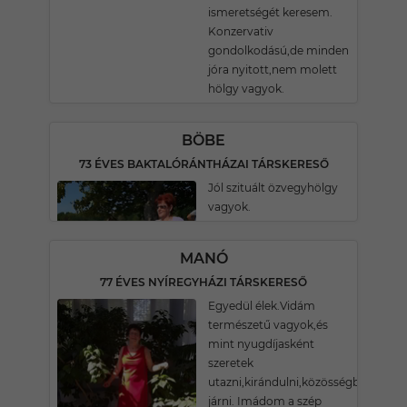
ismeretségét keresem.
Konzervativ
gondolkodású,de minden
jóra nyitott,nem molett
hölgy vagyok.
BÖBE
73 ÉVES BAKTALÓRÁNTHÁZAI TÁRSKERESŐ
Jól szituált özvegyhölgy
vagyok.
MANÓ
77 ÉVES NYÍREGYHÁZI TÁRSKERESŐ
Egyedül élek.Vidám
természetű vagyok,és
mint nyugdíjasként
szeretek
utazni,kirándulni,közösségbe
járni. Imádom a szép