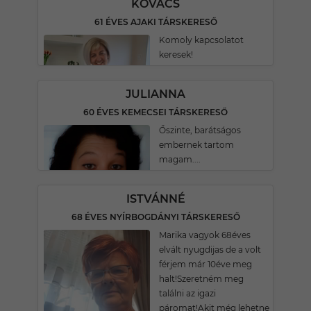
KOVÁCS
61 ÉVES AJAKI TÁRSKERESŐ
Komoly kapcsolatot
keresek!
JULIANNA
60 ÉVES KEMECSEI TÁRSKERESŐ
Őszinte, barátságos
embernek tartom
magam....
ISTVÁNNÉ
68 ÉVES NYÍRBOGDÁNYI TÁRSKERESŐ
Marika vagyok 68éves
elvált nyugdijas de a volt
férjem már 10éve meg
halt!Szeretném meg
találni az igazi
páromat!Akit még lehetne