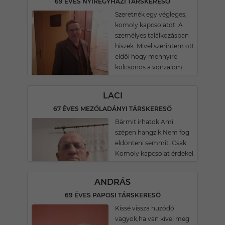
69 ÉVES NYÍREGYHÁZI TÁRSKERESŐ
Szeretnék egy végleges,
komoly kapcsolatot. A
személyes találkozásban
hiszek. Mivel szerintem ott
eldől hogy mennyire
kölcsönös a vonzalom.
LACI
67 ÉVES MEZŐLADÁNYI TÁRSKERESŐ
Bármit írhatok Ami
szépen hangzik.Nem fog
eldönteni semmit. Csak
Komoly kapcsolat érdekel.
ANDRÁS
69 ÉVES PAPOSI TÁRSKERESŐ
Kissé vissza huzódó
vagyok,ha van kivel meg