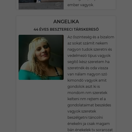
ember vagyok.
ANGELIKA
44 ÉVES BESZTERECI TÁRSKERESŐ
Az őszinteség és a bizalom
az sokat számít nekem
nagyon tudok szeretni és
vedelmezö típus vagyok
segítő kész szeretem ha
szeretnék és oda vissza
van nálam nagyon szó
kimondó vagyok amit
gondolok aszt ki is
mondom nm szeretek
kelteni nm rejtem el a
gondolataimat beszédes
vagyok szeretek
beszélgetni táncolni
énekelni ja csak magam
bán énekelek tv sorarozat