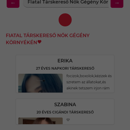
←
→
Fiatal Társkereső Nők Gégény Környékén
FIATAL TÁRSKERESŐ NŐK GÉGÉNY
KÖRNYÉKÉN
ERIKA
27 ÉVES NAPKORI TÁRSKERESŐ
focizok,boxolok,kézizek és
szretem az állatokat,és
akinek tetszem irjon rám
SZABINA
20 ÉVES CIGÁNDI TÁRSKERESŐ
🩷