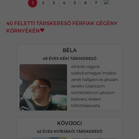
1
2
3
4
5
6
7
40 FELETTI TÁRSKERESŐ FÉRFIAK GÉGÉNY
KÖRNYÉKÉN
BÉLA
49 ÉVES KÉKI TÁRSKERESŐ
49 éves vagyok
szabolcsmegyei Imádok
zenét hallgatni és játszani
zenélni Gitározom
szintetizátoron játszom
Kedvenc ételem
töltöttkáposzta
KÖVIJOCI
42 ÉVES NYÍRJÁKÓI TÁRSKERESŐ