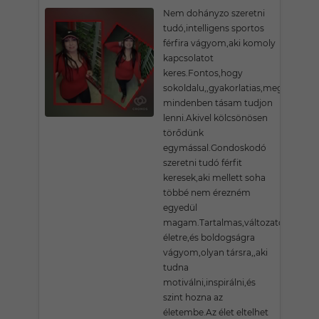
Nem dohányzo szeretni
tudó,intelligens sportos
férfira vágyom,aki komoly
kapcsolatot
keres.Fontos,hogy
sokoldalu,,gyakorlatias,megértő
mindenben tásam tudjon
lenni.Akivel kölcsönösen
törődünk
egymással.Gondoskodó
szeretni tudó férfit
keresek,aki mellett soha
többé nem érezném
egyedül
magam.Tartalmas,változatos
életre,és boldogságra
vágyom,olyan társra,,aki
tudna
motiválni,inspirálni,és
szint hozna az
életembe.Az élet eltelhet