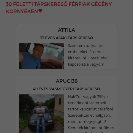
30 FELETTI TÁRSKERESŐ FÉRFIAK GÉGÉNY
KÖRNYÉKÉN
ATTILA
33 ÉVES AJAKI TÁRSKERESŐ
Szeretem az öszinte
embereket. Szeretek
kirándulni. Hosszútávú
kapcsolatra vàgyom.
APUCI38
40 ÉVES VASMEGYERI TÁRSKERESŐ
Hali!Zoli vagyok 39éves
ismerkedni szeretnék
tartós kapcsolat céljá⁹ból!
Szeretek zenét hallgatni,
mert az megnyugtat!
Szeretek kirándulni, filmet