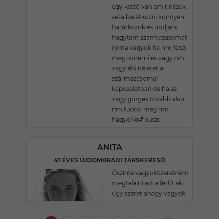
egy kettő van amit nézek
séta barátkozni könnyen
barátkozok és utoljára
hagytam szarmazasomat
roma vagyok ha nm félsz
meg ismerni és vagy nm
vagy élő ítéletet a
származásomal
kapcsolatban de ha az
vagy gorges tovább akor
nm tudod meg mit
hagyol ki💕puszi
ANITA
47 ÉVES ÚJDOMBRÁDI TÁRSKERESŐ
Őszinte vagyokSzeretném
megtalálni azt a férfit aki
úgy szeret ahogy vagyok!