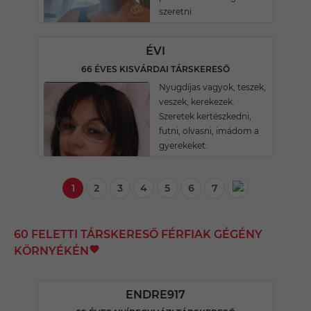
szeretni
ÉVI
66 ÉVES KISVÁRDAI TÁRSKERESŐ
Nyugdíjas vagyok, teszek,
veszek, kerekezek.
Szeretek kertészkedni,
futni, olvasni, imádom a
gyerekeket.
1
2
3
4
5
6
7
60 FELETTI TÁRSKERESŐ FÉRFIAK GÉGÉNY
KÖRNYÉKÉN
ENDRE917