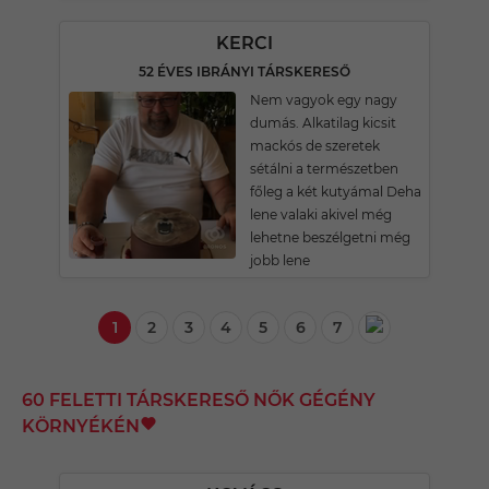
KERCI
52 ÉVES IBRÁNYI TÁRSKERESŐ
Nem vagyok egy nagy
dumás. Alkatilag kicsit
mackós de szeretek
sétálni a természetben
főleg a két kutyámal Deha
lene valaki akivel még
lehetne beszélgetni még
jobb lene
1
2
3
4
5
6
7
60 FELETTI TÁRSKERESŐ NŐK GÉGÉNY
KÖRNYÉKÉN