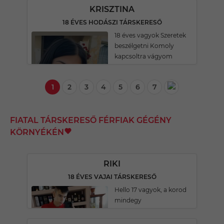
KRISZTINA
18 ÉVES HODÁSZI TÁRSKERESŐ
18 éves vagyok Szeretek
beszélgetni Komoly
kapcsoltra vágyom
1
2
3
4
5
6
7
FIATAL TÁRSKERESŐ FÉRFIAK GÉGÉNY
KÖRNYÉKÉN
RIKI
18 ÉVES VAJAI TÁRSKERESŐ
Hello 17 vagyok, a korod
mindegy