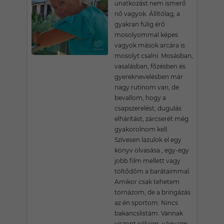
unatkozást nem ismerő
nő vagyok. Állítólag, a
gyakran fülig érő
mosolyommal képes
vagyok mások arcára is
mosolyt csalni. Mosásban,
vasalásban, főzésben és
gyereknevelésben már
nagy rutinom van, de
bevallom, hogy a
csapszerelést, dugulás
elhárítást, zárcserét még
gyakorolnom kell.
Szívesen lazulok el egy
könyv olvasása , egy-egy
jobb film mellett vagy
töltődőm a barátaimmal.
Amikor csak tehetem
tornázom, de a bringázás
az én sportom. Nincs
bakancslistám. Vannak
viszont céljaim, vágyaim