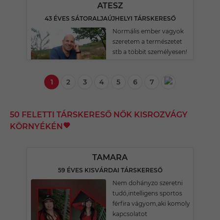
ATESZ
43 ÉVES SÁTORALJAÚJHELYI TÁRSKERESŐ
Normális ember vagyok
szeretem a természetet
stb a többit személyesen!
1
2
3
4
5
6
7
50 FELETTI TÁRSKERESŐ NŐK KISROZVÁGY
KÖRNYÉKÉN
TAMARA
59 ÉVES KISVÁRDAI TÁRSKERESŐ
Nem dohányzo szeretni
tudó,intelligens sportos
férfira vágyom,aki komoly
kapcsolatot