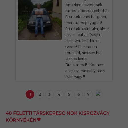
ismerkedni szeretnék
tartós kapcsolat céljá⁹ból!
Szeretek zenét hallgatni,
mert az megnyugtat!
Szeretek kirándulni, filmet
nézni, "bulizni ",sétálni,
biciklizni. Imádom a
szexet! Ha nincsen
munkád, nincsen hol
laknod keres
Bizalommal!!! Kor nem
akadály, mindegy hány
éves vagy!!!
1
2
3
4
5
6
7
40 FELETTI TÁRSKERESŐ NŐK KISROZVÁGY
KÖRNYÉKÉN