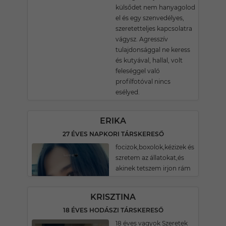
külsődet nem hanyagolod
el és egy szenvedélyes,
szeretetteljes kapcsolatra
vágysz. Agresszív
tulajdonsággal ne keress
és kutyával, hallal, volt
feleséggel való
profilfotóval nincs
esélyed.
ERIKA
27 ÉVES NAPKORI TÁRSKERESŐ
focizok,boxolok,kézizek és
szretem az állatokat,és
akinek tetszem irjon rám
KRISZTINA
18 ÉVES HODÁSZI TÁRSKERESŐ
18 éves vagyok Szeretek