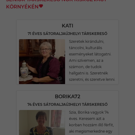
KÖRNYÉKÉN
KATI
71 ÉVES SÁTORALJAÚJHELYI TÁRSKERESŐ
Szeretek kirándulni,
táncolni, kulturális
eseményeket látogatni.
Ami szívemen, az a
számon, de tudok
hallgatni is. Szeretnék
szeretni, és szeretve lenni.
BORIKA72
74 ÉVES SÁTORALJAÚJHELYI TÁRSKERESŐ
Szia, Borika vagyok 74
éves. Keresem azt a
korban hozzám illő férfit,
aki megismerkedne egy