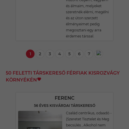
és álmaim, melyeket
szeretnék elérni, megélni
és az úton szerzett
élményeimet pedig
megosztani egy arra
érdemes társsal.
1
2
3
4
5
6
7
50 FELETTI TÁRSKERESŐ FÉRFIAK KISROZVÁGY
KÖRNYÉKÉN
FERENC
56 ÉVES KISVÁRDAI TÁRSKERESŐ
Család centrikus, odaadó -
(Szeretet Tisztelet és Meg
becsülés , Alkohol nem