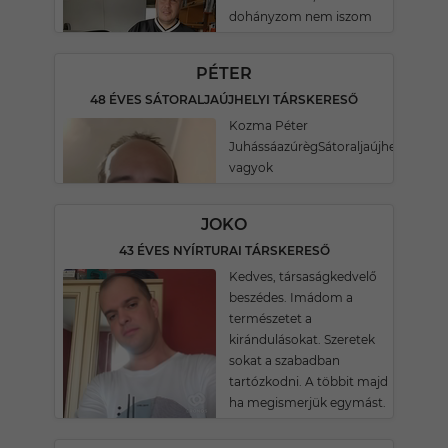
dohányzom nem iszom
PÉTER
48 ÉVES SÁTORALJAÚJHELYI TÁRSKERESŐ
Kozma Péter
JuhássáazúrègSátoraljaújhely.Megbi
vagyok
JOKO
43 ÉVES NYÍRTURAI TÁRSKERESŐ
Kedves, társaságkedvelő
beszédes. Imádom a
természetet a
kirándulásokat. Szeretek
sokat a szabadban
tartózkodni. A többit majd
ha megismerjük egymást.