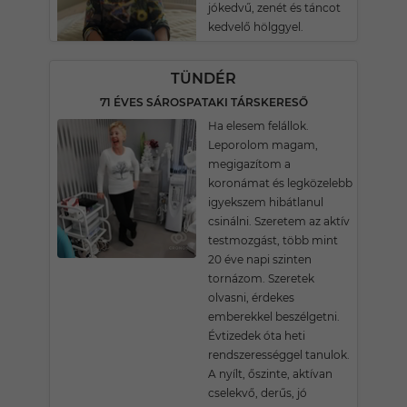
jókedvű, zenét és táncot
kedvelő hölggyel.
TÜNDÉR
71 ÉVES SÁROSPATAKI TÁRSKERESŐ
Ha elesem felállok.
Leporolom magam,
megigazítom a
koronámat és legközelebb
igyekszem hibátlanul
csinálni. Szeretem az aktív
testmozgást, több mint
20 éve napi szinten
tornázom. Szeretek
olvasni, érdekes
emberekkel beszélgetni.
Évtizedek óta heti
rendszerességgel tanulok.
A nyílt, őszinte, aktívan
cselekvő, derűs, jó