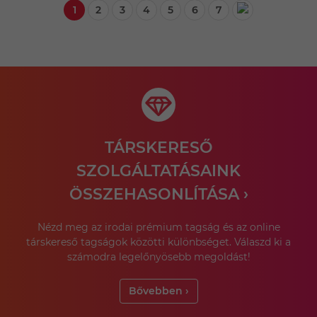
1
2
3
4
5
6
7
TÁRSKERESŐ
SZOLGÁLTATÁSAINK
ÖSSZEHASONLÍTÁSA ›
Nézd meg az irodai prémium tagság és az online
társkereső tagságok közötti különbséget. Válaszd ki a
számodra legelőnyösebb megoldást!
Bővebben ›