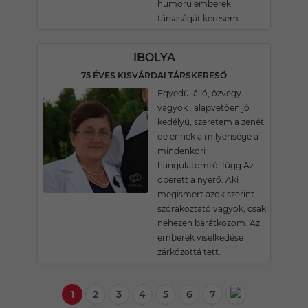
humorú emberek
társaságát keresem.
IBOLYA
75 ÉVES KISVÁRDAI TÁRSKERESŐ
Egyedül álló, özvegy
vagyok . alapvetően jó
kedélyü, szeretem a zenét
de ennek a milyensége a
mindenkori
hangulatomtól függ.Az
operett a nyerő. Aki
megismert azok szerint
szórakoztató vagyok, csak
nehezen barátkozom. Az
emberek viselkedése
zárkózottá tett.
1
2
3
4
5
6
7