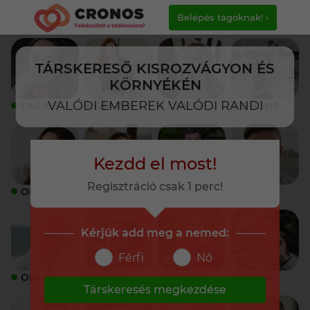
Belépés tagoknak! ›
TÁRSKERESŐ KISROZVÁGYON ÉS
KÖRNYÉKÉN
VALÓDI EMBEREK VALÓDI RANDI
ONLINE
ONLINE
ONLINE
ONLINE
Kezdd el most!
Regisztráció csak 1 perc!
ONLINE
ONLINE
ONLINE
ONLINE
Kérjük add meg a nemed:
Férfi
Nő
ONLINE
ONLINE
ONLINE
ONLINE
Társkeresés megkezdése