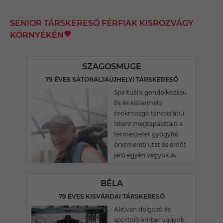
SENIOR TÁRSKERESŐ FÉRFIAK KISROZVÁGY
KÖRNYÉKÉN
SZAGOSMUGE
79 ÉVES SÁTORALJAÚJHELYI TÁRSKERESŐ
Spirituális gondolkozásu
ős és kistermelö
örökmozgó táncoslábu
Istent megtapasztaló a
természetet gyógyító
önismereti utat és erdőt
járó egyén vagyok 🙏
BÉLA
79 ÉVES KISVÁRDAI TÁRSKERESŐ
Aktívan dolgozó és
sportoló ember vagyok