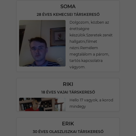
SOMA
28 ÉVES KEMECSEI TÁRSKERESŐ
Dolgozom, közben az
érettségire
készülök.Szeretek zenét
hallgatni,filmet
nézni.Remélem
megtalálom a párom,
tartós kapcsolatra
vágyom.
RIKI
18 ÉVES VAJAI TÁRSKERESŐ
Hello 17 vagyok, a korod
mindegy
ERIK
30 ÉVES OLASZLISZKAI TÁRSKERESŐ