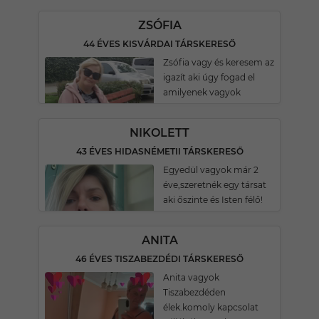
ZSÓFIA
44 ÉVES KISVÁRDAI TÁRSKERESŐ
Zsófia vagy és keresem az
igazít aki úgy fogad el
amilyenek vagyok
NIKOLETT
43 ÉVES HIDASNÉMETII TÁRSKERESŐ
Egyedül vagyok már 2
éve,szeretnék egy társat
aki őszinte és Isten félő!
ANITA
46 ÉVES TISZABEZDÉDI TÁRSKERESŐ
Anita vagyok
Tiszabezdéden
élek.komoly kapcsolat