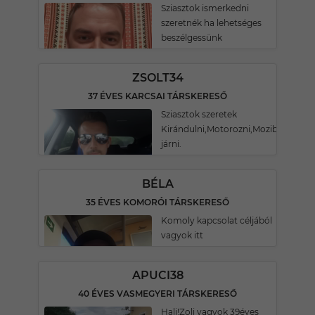
Sziasztok ismerkedni
szeretnék ha lehetséges
beszélgessünk
ZSOLT34
37 ÉVES KARCSAI TÁRSKERESŐ
Sziasztok szeretek
Kirándulni,Motorozni,Moziba
járni.
BÉLA
35 ÉVES KOMORÓI TÁRSKERESŐ
Komoly kapcsolat céljából
vagyok itt
APUCI38
40 ÉVES VASMEGYERI TÁRSKERESŐ
Hali!Zoli vagyok 39éves