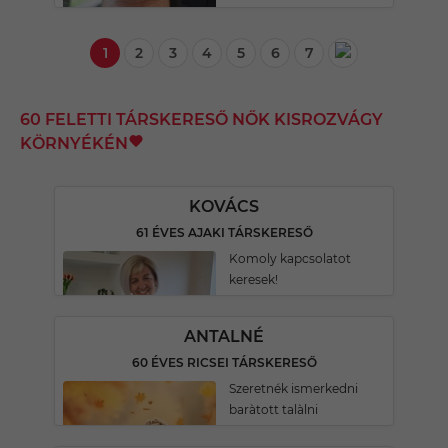
1
2
3
4
5
6
7
60 FELETTI TÁRSKERESŐ NŐK KISROZVÁGY
KÖRNYÉKÉN
KOVÁCS
61 ÉVES AJAKI TÁRSKERESŐ
Komoly kapcsolatot
keresek!
ANTALNÉ
60 ÉVES RICSEI TÁRSKERESŐ
Szeretnék ismerkedni
baràtott talàlni