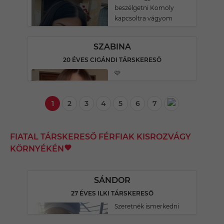
beszélgetni Komoly
kapcsoltra vágyom
SZABINA
20 ÉVES CIGÁNDI TÁRSKERESŐ
🩷
1
2
3
4
5
6
7
FIATAL TÁRSKERESŐ FÉRFIAK KISROZVÁGY
KÖRNYÉKÉN
SÁNDOR
27 ÉVES ILKI TÁRSKERESŐ
Szeretnék ismerkedni