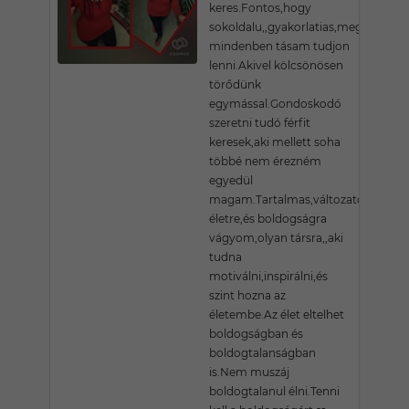
keres.Fontos,hogy
sokoldalu,,gyakorlatias,megértő
mindenben tásam tudjon
lenni.Akivel kölcsönösen
törődünk
egymással.Gondoskodó
szeretni tudó férfit
keresek,aki mellett soha
többé nem érezném
egyedül
magam.Tartalmas,változatos
életre,és boldogságra
vágyom,olyan társra,,aki
tudna
motiválni,inspirálni,és
szint hozna az
életembe.Az élet eltelhet
boldogságban és
boldogtalanságban
is.Nem muszáj
boldogtalanul élni.Tenni