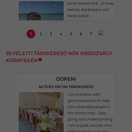
Az én nevem Erik , 22 éves
kedves, barátságos srác
keresi párját.
1
2
3
4
5
6
7
30 FELETTI TÁRSKERESŐ NŐK KISROZVÁGY
KÖRNYÉKÉN
DORENI
40 ÉVES PÁCINI TÁRSKERESŐ
I am a widow with
genuine passion to help
the vulnerable people in
the community . Easy
going and understanding .
I am a quiet woman who
really longs for a loving