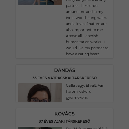
partner. I like order
around me and in my
inner world. Long walks
and a love of nature are
also important to me.
Above all, I cherish
humanitarian works . I
would like my partner to
have a caring heart
DANDÁS
35 ÉVES VAJDÁCSKAI TÁRSKERESŐ
Csilla vagy. El vált. Van
három kiskorú
gyermekem.
KOVÁCS
37 ÉVES AJAKI TÁRSKERESŐ
Egy 36 éves egyedül àlló