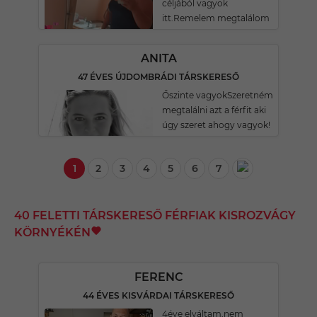
céljából vagyok
itt.Remelem megtalálom
ANITA
47 ÉVES ÚJDOMBRÁDI TÁRSKERESŐ
Őszinte vagyokSzeretném
megtalálni azt a férfit aki
úgy szeret ahogy vagyok!
1
2
3
4
5
6
7
40 FELETTI TÁRSKERESŐ FÉRFIAK KISROZVÁGY
KÖRNYÉKÉN
FERENC
44 ÉVES KISVÁRDAI TÁRSKERESŐ
4éve elváltam,nem