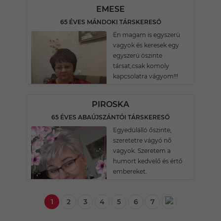
EMESE
65 ÉVES MÁNDOKI TÁRSKERESŐ
Én magam is egyszerü
vagyok és keresek egy
egyszerü öszinte
társat,csak komoly
kapcsolatra vágyom!!!
PIROSKA
65 ÉVES ABAÚJSZÁNTÓI TÁRSKERESŐ
Egyedülálló őszinte,
szeretetre vágyó nő
vagyok. Szeretem a
humort kedvelő és értő
embereket.
1
2
3
4
5
6
7