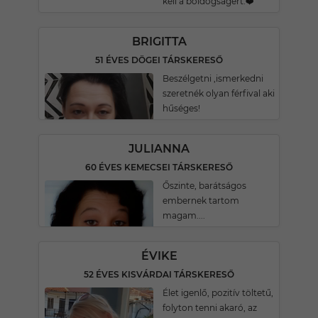
kell a boldogságért.❤️
BRIGITTA
51 ÉVES DÖGEI TÁRSKERESŐ
Beszélgetni ,ismerkedni
szeretnék olyan férfival aki
hűséges!
JULIANNA
60 ÉVES KEMECSEI TÁRSKERESŐ
Őszinte, barátságos
embernek tartom
magam....
ÉVIKE
52 ÉVES KISVÁRDAI TÁRSKERESŐ
Élet igenlő, pozitív töltetű,
folyton tenni akaró, az