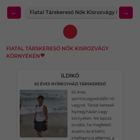
←
→
Fiatal Társkereső Nők Kisrozvágy Környék
FIATAL TÁRSKERESŐ NŐK KISROZVÁGY
KÖRNYÉKÉN
ILDIKÓ
62 ÉVES NYÍREGYHÁZI TÁRSKERESŐ
62 éves,
sportos,egyedülálló nő
vagyok. Társat keresek
Nyíregyházán,vagy
környékén. Ne lapozz
tovább, ha megfelelő
érzelmi és értelmi
intelligencia jellemez, a