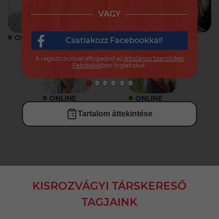
VAGY
ONLINE
ONLINE
ONLINE
ONLINE
Csatlakozz Facebookkal!
A regisztrációval elfogadod az
Általános Szerződési
Feltételek
ben foglaltakat.
ONLINE
ONLINE
Tartalom áttekintése
KISROZVÁGYI TÁRSKERESŐ
TAGJAINK