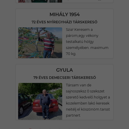
MIHÁLY 1954
72 ÉVES NYÍREGYHÁZI TÁRSKERESŐ
Szia! Keresem a
párom,egy vékony
testalkatú hölgy
személyében. maximum
70 kg.
GYULA
79 ÉVES DEMECSERI TÁRSKERESŐ
Társam van de
sajnoszeksz 0 szekszet
szerető kedvelő.holgyet a
kozelemben lakó keresek
neitélj el köszönöm.tarsst
partnert