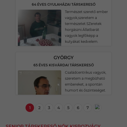
64 ÉVES GYULAHÁZAI TÁRSKERESŐ
Természet szerető ember
vagyok,szeretem a
természetet.SZeretek
horgászni.Állatbarát
vagyok legfőképp a
kutyákat kedvelem.
GYÖRGY
65 ÉVES KISVÁRDAI TÁRSKERESŐ
Családcentrikus vagyok,
szeretem a megbízható
embereket, a spontán
humort és őszinteséget.
1
2
3
4
5
6
7
SENIOR TÁRSKERESŐ NŐK KISROZVÁGY