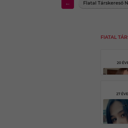
←
Fiatal Társkereső
FIATAL T
20 ÉV
27 ÉV