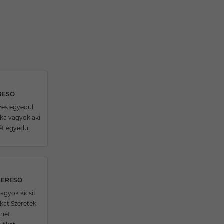
ERESŐ
ves egyedül
uka vagyok aki
ét egyedül
.
KERESŐ
agyok kicsit
lkat.Szeretek
enét