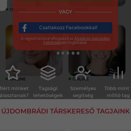
ONLINE
ONLINE
VAGY
Csatlakozz Facebookkal!
A regisztrációval elfogadod az
Általános Szerződési
Feltételek
ben foglaltakat.
ONLINE
ONLINE
iért minket
Tagsági
Személyes
Több mint 
álasztanak?
lehetőségek
segítség
millió tag
ÚJDOMBRÁDI TÁRSKERESŐ TAGJAINK