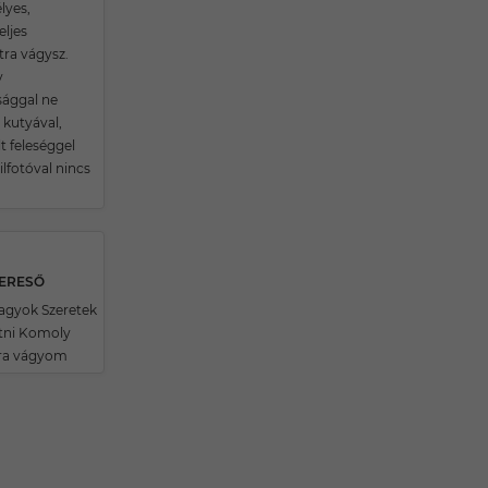
lyes,
eljes
tra vágysz.
v
sággal ne
 kutyával,
lt feleséggel
ilfotóval nincs
KERESŐ
vagyok Szeretek
tni Komoly
tra vágyom