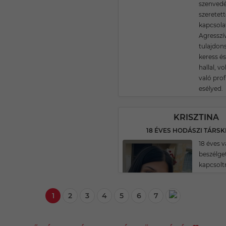
szenvedé
szeretett
kapcsola
Agresszí
tulajdon
keress és
hallal, vo
való prof
esélyed.
KRISZTINA
18 ÉVES HODÁSZI TÁRS
18 éves 
beszélge
kapcsol
1
2
3
4
5
6
7