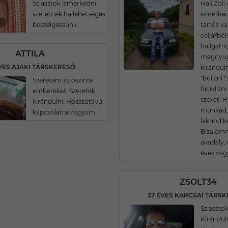
Sziasztok ismerkedni
Hali!Zol
szeretnék ha lehetséges
ismerked
beszélgessünk
tartós k
céljá⁹ból
hallgatni
ATTILA
megnyugt
VES AJAKI TÁRSKERESŐ
kiránduln
"bulizni "
Szeretem az öszinte
biciklizn
embereket. Szeretek
szexet! 
kirándulni. Hosszútávú
munkád, 
kapcsolatra vàgyom.
laknod k
Bizalomm
akadály,
éves vagy
ZSOLT34
37 ÉVES KARCSAI TÁRS
Sziasztok
Kirándul