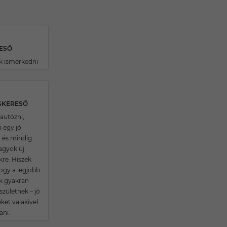
RESŐ
k ismerkedni
RSKERESŐ
autózni,
 egy jó
, és mindig
agyok új
re. Hiszek
ogy a legjobb
ok gyakran
születnek – jó
ket valakivel
ni.