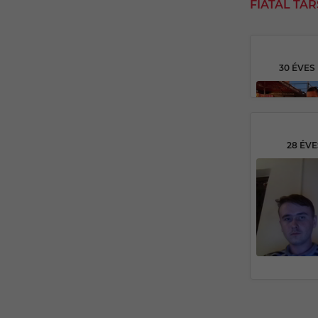
FIATAL TÁ
30 ÉVES
28 ÉV