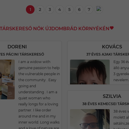
1
2
3
4
5
6
7
I TÁRSKERESŐ NŐK ÚJDOMBRÁD KÖRNYÉKÉN
DORENI
KOVÁCS
VES PÁCINI TÁRSKERESŐ
37 ÉVES AJAKI TÁRSK
I am a widow with
Egy 36 é
genuine passion to help
àlló any
the vulnerable people in
3 gyerek
the community . Easy
nevelem
going and
understanding . I am a
SZILVIA
quiet woman who
38 ÉVES KEMECSEI TÁRS
really longs for a loving
partner. I like order
38 éves v
around me and in my
molett a
inner world. Long walks
sétálni,z
and a love of nature are