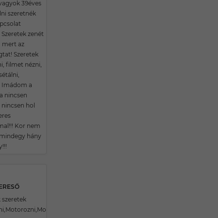
i vagyok 39éves
ni szeretnék
apcsolat
! Szeretek zenét
, mert az
at! Szeretek
i, filmet nézni,
,sétálni,
i. Imádom a
Ha nincsen
nincsen hol
eres
al!!! Kor nem
 mindegy hány
!!!
KERESŐ
 szeretek
ni,Motorozni,Moziba