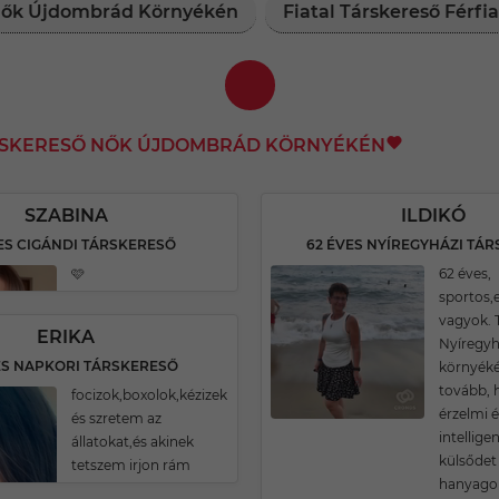
 Nők Újdombrád Környékén
Fiatal Társkereső Fér
ÁRSKERESŐ NŐK ÚJDOMBRÁD KÖRNYÉKÉN
SZABINA
ILDIKÓ
ES CIGÁNDI TÁRSKERESŐ
62 ÉVES NYÍREGYHÁZI TÁ
🩷
62 éves,
sportos,
vagyok. 
ERIKA
Nyíregy
ES NAPKORI TÁRSKERESŐ
környéké
tovább, 
focizok,boxolok,kézizek
érzelmi é
és szretem az
intellige
állatokat,és akinek
külsőde
tetszem irjon rám
hanyagol