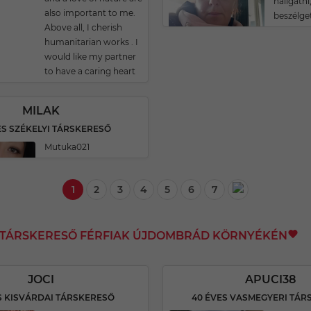
hallgatni
also important to me.
beszélget
Above all, I cherish
humanitarian works . I
would like my partner
to have a caring heart
MILAK
ES SZÉKELYI TÁRSKERESŐ
Mutuka021
1
2
3
4
5
6
7
I TÁRSKERESŐ FÉRFIAK ÚJDOMBRÁD KÖRNYÉKÉN
JOCI
APUCI38
S KISVÁRDAI TÁRSKERESŐ
40 ÉVES VASMEGYERI TÁR