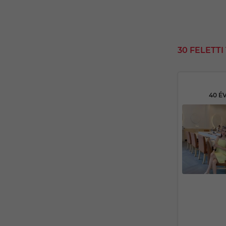
30 FELETT
40 É