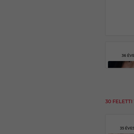
36 ÉV
30 FELETT
35 ÉVE