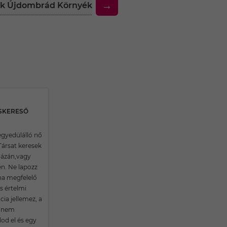
→
fiak Újdombrád Környékén
30 Feletti Társkereső 
RSKERESŐ
egyedülálló nő
Társat keresek
házán,vagy
n. Ne lapozz
ha megfelelő
s értelmi
ncia jellemez, a
t nem
od el és egy