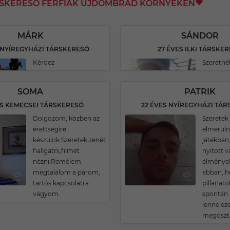
RSKERESŐ FÉRFIAK ÚJDOMBRÁD KÖRNYÉKÉN
MÁRK
SÁNDOR
 NYÍREGYHÁZI TÁRSKERESŐ
27 ÉVES ILKI TÁRSKE
Kérdez
Szeretné
SOMA
PATRIK
ES KEMECSEI TÁRSKERESŐ
22 ÉVES NYÍREGYHÁZI TÁ
Dolgozom, közben az
Szeretek 
érettségire
elmerülni
készülök.Szeretek zenét
játékban
hallgatni,filmet
nyitott v
nézni.Remélem
élmények
megtalálom a párom,
abban, h
tartós kapcsolatra
pillanat
vágyom.
spontán 
lenne eze
megoszta