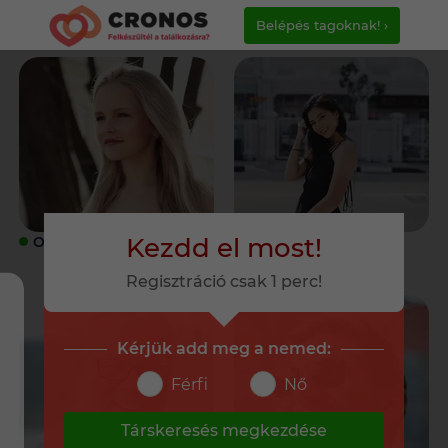
Belépés tagoknak! ›
Kezdd el most!
ONLINE
ONLINE
Regisztráció csak 1 perc!
Kérjük add meg a nemed:
Férfi
Nő
Társkeresés megkezdése