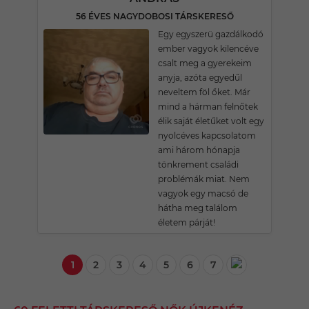
56 ÉVES NAGYDOBOSI TÁRSKERESŐ
Egy egyszerü gazdálkodó
ember vagyok kilencéve
csalt meg a gyerekeim
anyja, azóta egyedűl
neveltem föl őket. Már
mind a hárman felnőtek
élik saját életűket volt egy
nyolcéves kapcsolatom
ami három hónapja
tönkrement családi
problémák miat. Nem
vagyok egy macsó de
hátha meg találom
életem párját!
1
2
3
4
5
6
7