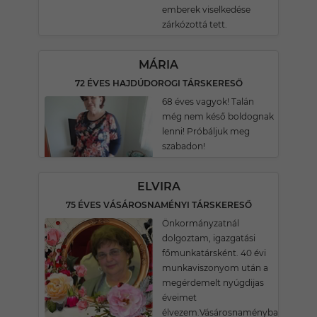
emberek viselkedése
zárkózottá tett.
MÁRIA
72 ÉVES HAJDÚDOROGI TÁRSKERESŐ
68 éves vagyok! Talán
még nem késő boldognak
lenni! Próbáljuk meg
szabadon!
ELVIRA
75 ÉVES VÁSÁROSNAMÉNYI TÁRSKERESŐ
Önkormányzatnál
dolgoztam, igazgatási
főmunkatársként. 40 évi
munkaviszonyom után a
megérdemelt nyúgdijas
éveimet
élvezem.Vásárosnaményban