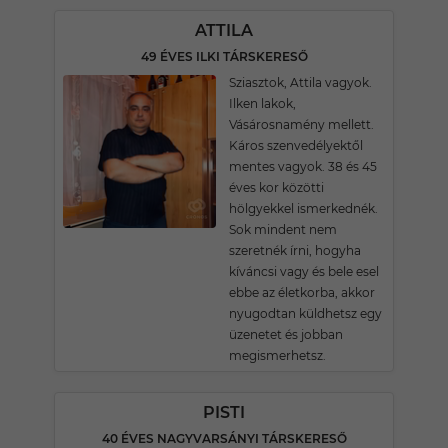
ATTILA
49 ÉVES ILKI TÁRSKERESŐ
Sziasztok, Attila vagyok.
Ilken lakok,
Vásárosnamény mellett.
Káros szenvedélyektől
mentes vagyok. 38 és 45
éves kor közötti
hölgyekkel ismerkednék.
Sok mindent nem
szeretnék írni, hogyha
kíváncsi vagy és bele esel
ebbe az életkorba, akkor
nyugodtan küldhetsz egy
üzenetet és jobban
megismerhetsz.
PISTI
40 ÉVES NAGYVARSÁNYI TÁRSKERESŐ