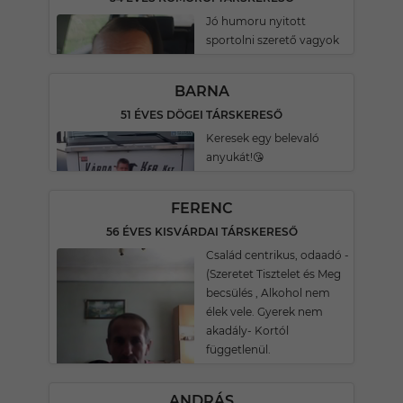
Jó humoru nyitott
sportolni szerető vagyok
BARNA
51 ÉVES DÖGEI TÁRSKERESŐ
Keresek egy belevaló
anyukát!😘
FERENC
56 ÉVES KISVÁRDAI TÁRSKERESŐ
Család centrikus, odaadó -
(Szeretet Tisztelet és Meg
becsülés , Alkohol nem
élek vele. Gyerek nem
akadály- Kortól
függetlenül.
ANDRÁS