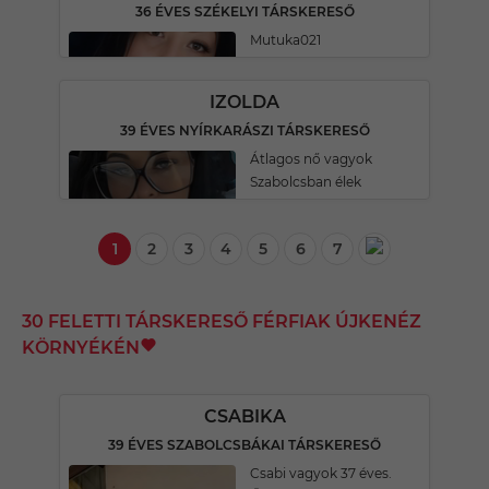
36 ÉVES SZÉKELYI TÁRSKERESŐ
Mutuka021
IZOLDA
39 ÉVES NYÍRKARÁSZI TÁRSKERESŐ
Átlagos nő vagyok
Szabolcsban élek
1
2
3
4
5
6
7
30 FELETTI TÁRSKERESŐ FÉRFIAK ÚJKENÉZ
KÖRNYÉKÉN
CSABIKA
39 ÉVES SZABOLCSBÁKAI TÁRSKERESŐ
Csabi vagyok 37 éves.