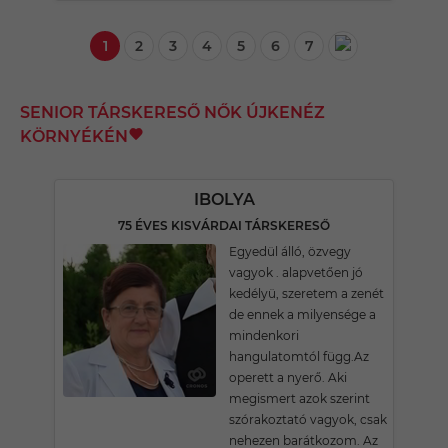
1
2
3
4
5
6
7
SENIOR TÁRSKERESŐ NŐK ÚJKENÉZ
KÖRNYÉKÉN
IBOLYA
75 ÉVES KISVÁRDAI TÁRSKERESŐ
Egyedül álló, özvegy
vagyok . alapvetően jó
kedélyü, szeretem a zenét
de ennek a milyensége a
mindenkori
hangulatomtól függ.Az
operett a nyerő. Aki
megismert azok szerint
szórakoztató vagyok, csak
nehezen barátkozom. Az