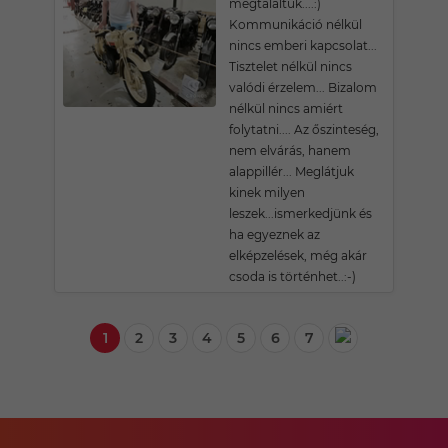
megtaláltuk....:)
Kommunikáció nélkül
nincs emberi kapcsolat...
Tisztelet nélkül nincs
valódi érzelem... Bizalom
nélkül nincs amiért
folytatni.... Az őszinteség,
nem elvárás, hanem
alappillér... Meglátjuk
kinek milyen
leszek...ismerkedjünk és
ha egyeznek az
elképzelések, még akár
csoda is történhet..:-)
1
2
3
4
5
6
7