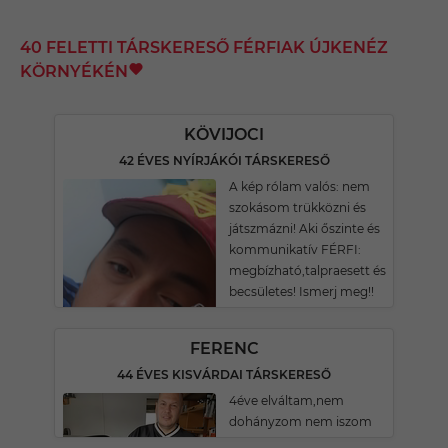
40 FELETTI TÁRSKERESŐ FÉRFIAK ÚJKENÉZ
KÖRNYÉKÉN
KÖVIJOCI
42 ÉVES NYÍRJÁKÓI TÁRSKERESŐ
A kép rólam valós: nem
szokásom trükközni és
játszmázni! Aki őszinte és
kommunikatív FÉRFI:
megbízható,talpraesett és
becsületes! Ismerj meg!!
FERENC
44 ÉVES KISVÁRDAI TÁRSKERESŐ
4éve elváltam,nem
dohányzom nem iszom