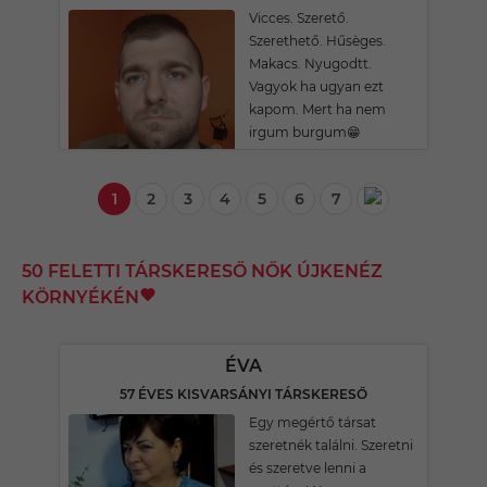
Vicces. Szerető.
Szerethető. Hűsèges.
Makacs. Nyugodtt.
Vagyok ha ugyan ezt
kapom. Mert ha nem
irgum burgum😁
1
2
3
4
5
6
7
50 FELETTI TÁRSKERESŐ NŐK ÚJKENÉZ
KÖRNYÉKÉN
ÉVA
57 ÉVES KISVARSÁNYI TÁRSKERESŐ
Egy megértő társat
szeretnék találni. Szeretni
és szeretve lenni a