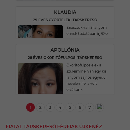
KLAUDIA
29 ÉVES GYŐRTELEKI TÁRSKERESŐ
Sziasztok van 3 lányom
ennek tudatában írj 🤭☺
APOLLÓNIA
28 ÉVES ÖKÖRITÓFÜLPÖSI TÁRSKERESŐ
Ököritófülpös élek a
szüleimmel van egy kis
lányom sajnos egyedül
nevelem fel a volt
elváltunk
1
2
3
4
5
6
7
FIATAL TÁRSKERESŐ FÉRFIAK ÚJKENÉZ