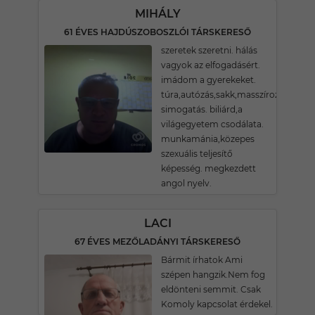
MIHÁLY
61 ÉVES HAJDÚSZOBOSZLÓI TÁRSKERESŐ
szeretek szeretni. hálás
vagyok az elfogadásért.
imádom a gyerekeket.
túra,autózás,sakk,masszírozás.
simogatás. biliárd,a
világegyetem csodálata.
munkamánia,közepes
szexuális teljesítő
képesség. megkezdett
angol nyelv.
LACI
67 ÉVES MEZŐLADÁNYI TÁRSKERESŐ
Bármit írhatok Ami
szépen hangzik.Nem fog
eldönteni semmit. Csak
Komoly kapcsolat érdekel.