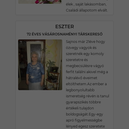
élek , saját lakásomban,
Családi állapotom elvált.
ESZTER
72 ÉVES VÁSÁROSNAMÉNYI TÁRSKERESŐ
Sajnos már 21éve hogy
özvegy vagyok és
szeretnék egy komoly
szeretetre és
megbecsülésre vágyó
ferfit találni akivel még a
hátralévő éveimet
eltölthetem.Az ember a
legbonyolultabb
ismeretség révén is tanul
gyarapszikés többre
értékeli tulajdon
boldogságát.Egy-egy
apró figyelmességbe
lényed egesz szeretete