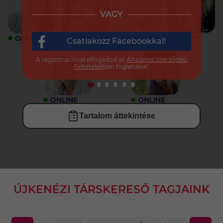
VAGY
ONLINE
ONLINE
ONLINE
ONLINE
Csatlakozz Facebookkal!
A regisztrációval elfogadod az
Általános Szerződési
Feltételek
ben foglaltakat.
ONLINE
ONLINE
Tartalom áttekintése
ÚJKENÉZI TÁRSKERESŐ TAGJAINK