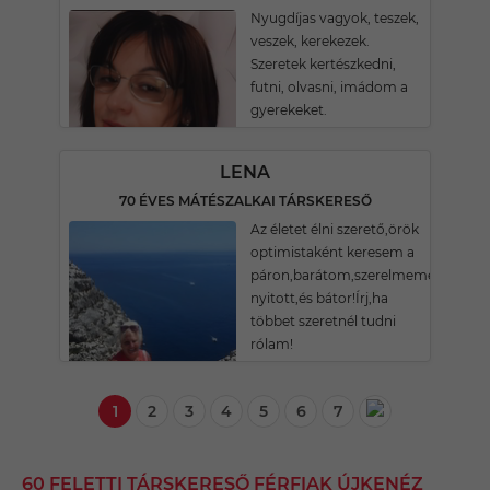
Nyugdíjas vagyok, teszek,
veszek, kerekezek.
Szeretek kertészkedni,
futni, olvasni, imádom a
gyerekeket.
LENA
70 ÉVES MÁTÉSZALKAI TÁRSKERESŐ
Az életet élni szerető,örök
optimistaként keresem a
páron,barátom,szerelmemet.Légy
nyitott,és bátor!Írj,ha
többet szeretnél tudni
rólam!
1
2
3
4
5
6
7
60 FELETTI TÁRSKERESŐ FÉRFIAK ÚJKENÉZ