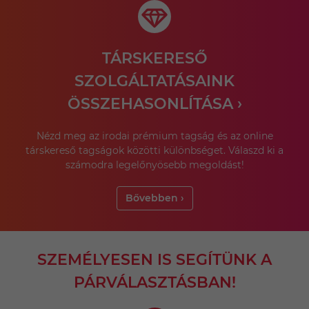
TÁRSKERESŐ
SZOLGÁLTATÁSAINK
ÖSSZEHASONLÍTÁSA ›
Nézd meg az irodai prémium tagság és az online
társkereső tagságok közötti különbséget. Válaszd ki a
számodra legelőnyösebb megoldást!
Bővebben ›
SZEMÉLYESEN IS SEGÍTÜNK A
PÁRVÁLASZTÁSBAN!