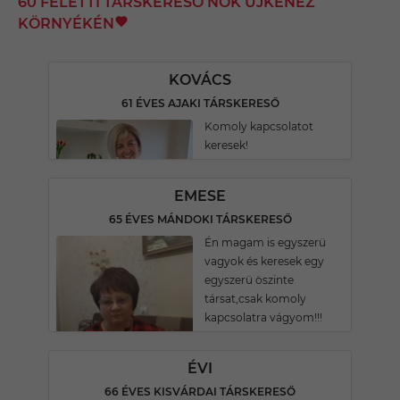
60 FELETTI TÁRSKERESŐ NŐK ÚJKENÉZ
KÖRNYÉKÉN
KOVÁCS
61 ÉVES AJAKI TÁRSKERESŐ
Komoly kapcsolatot
keresek!
EMESE
65 ÉVES MÁNDOKI TÁRSKERESŐ
Én magam is egyszerü
vagyok és keresek egy
egyszerü öszinte
társat,csak komoly
kapcsolatra vágyom!!!
ÉVI
66 ÉVES KISVÁRDAI TÁRSKERESŐ