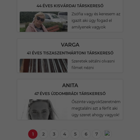
44 ÉVES KISVÁRDAI TÁRSKERESŐ
Zsófia vagy és keresem az
igazít aki úgy fogad el
amilyenek vagyok
VARGA
41 ÉVES TISZASZENTMÁRTONI TÁRSKERESŐ
Szeretek sétálni olvasni
filmet nézni
ANITA
47 ÉVES ÚJDOMBRÁDI TÁRSKERESŐ
Őszinte vagyokSzeretném
megtalálni azt a férfit aki
úgy szeret ahogy vagyok!
1
2
3
4
5
6
7