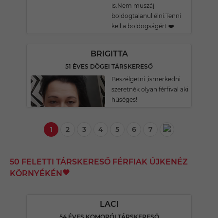
is.Nem muszáj
boldogtalanul élni.Tenni
kell a boldogságért.❤️
BRIGITTA
51 ÉVES DÖGEI TÁRSKERESŐ
Beszélgetni ,ismerkedni
szeretnék olyan férfival aki
hűséges!
1
2
3
4
5
6
7
50 FELETTI TÁRSKERESŐ FÉRFIAK ÚJKENÉZ
KÖRNYÉKÉN
LACI
54 ÉVES KOMORÓI TÁRSKERESŐ