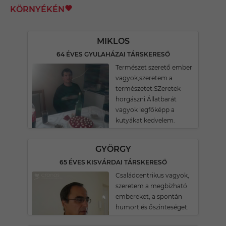
KÖRNYÉKÉN
MIKLOS
64 ÉVES GYULAHÁZAI TÁRSKERESŐ
Természet szerető ember
vagyok,szeretem a
természetet.SZeretek
horgászni.Állatbarát
vagyok legfőképp a
kutyákat kedvelem.
GYÖRGY
65 ÉVES KISVÁRDAI TÁRSKERESŐ
Családcentrikus vagyok,
szeretem a megbízható
embereket, a spontán
humort és őszinteséget.