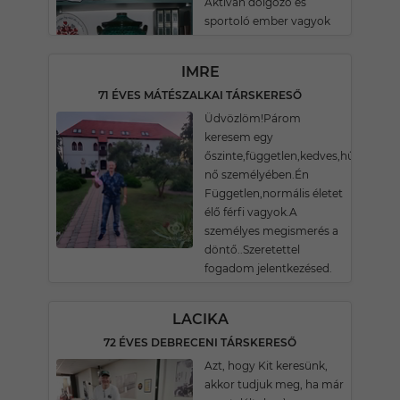
Aktívan dolgozó és
sportoló ember vagyok
IMRE
71 ÉVES MÁTÉSZALKAI TÁRSKERESŐ
Üdvözlöm!Párom
keresem egy
őszinte,független,kedves,hűséges,há
nő személyében.Én
Független,normális életet
élő férfi vagyok.A
személyes megismerés a
döntő..Szeretettel
fogadom jelentkezésed.
LACIKA
72 ÉVES DEBRECENI TÁRSKERESŐ
Azt, hogy Kit keresünk,
akkor tudjuk meg, ha már