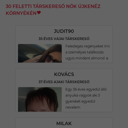
30 FELETTI TÁRSKERESŐ NŐK ÚJKENÉZ
KÖRNYÉKÉN
JUDIT90
35 ÉVES VAJAI TÁRSKERESŐ
Felesleges regényeket írni
a személyes találkozás
ugyis mindent elmond ☺️
KOVÁCS
37 ÉVES AJAKI TÁRSKERESŐ
Egy 36 éves egyedül àlló
anyuka vagyok aki 3
gyerekét egyedül
nevelem.
MILAK