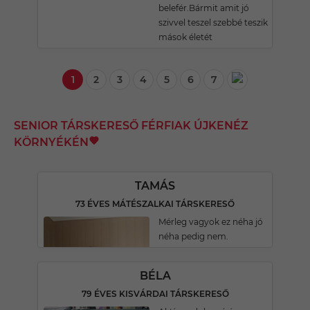
belefér.Bármit amit jó
szivvel teszel szebbé teszik
mások életét
1
2
3
4
5
6
7
SENIOR TÁRSKERESŐ FÉRFIAK ÚJKENÉZ
KÖRNYÉKÉN
TAMÁS
73 ÉVES MÁTÉSZALKAI TÁRSKERESŐ
Mérleg vagyok ez néha jó
néha pedig nem.
BÉLA
79 ÉVES KISVÁRDAI TÁRSKERESŐ