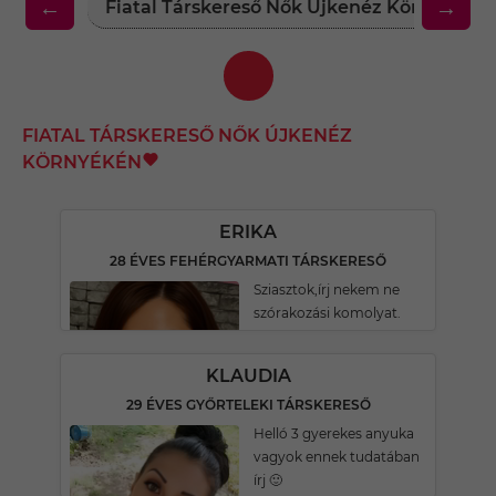
←
→
Fiatal Társkereső Nők Újkenéz Környékén
FIATAL TÁRSKERESŐ NŐK ÚJKENÉZ
KÖRNYÉKÉN
ERIKA
28 ÉVES FEHÉRGYARMATI TÁRSKERESŐ
Sziasztok,írj nekem ne
szórakozási komolyat.
KLAUDIA
29 ÉVES GYŐRTELEKI TÁRSKERESŐ
Helló 3 gyerekes anyuka
vagyok ennek tudatában
írj 🙂