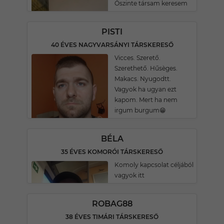
Őszinte társam keresem
PISTI
40 ÉVES NAGYVARSÁNYI TÁRSKERESŐ
Vicces. Szerető.
Szerethető. Hűsèges.
Makacs. Nyugodtt.
Vagyok ha ugyan ezt
kapom. Mert ha nem
irgum burgum😁
BÉLA
35 ÉVES KOMORÓI TÁRSKERESŐ
Komoly kapcsolat céljából
vagyok itt
ROBAG88
38 ÉVES TIMÁRI TÁRSKERESŐ