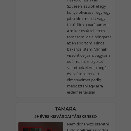
gyakorolnom kell.
Szívesen lazulok el egy
könyv olvasása , egy-egy
jobb film mellett vagy
töltődőm a barátaimmal.
Amikor csak tehetem
tornázom, de a bringázás
az én sportom. Nincs
bakancslistám. Vannak
viszont céljaim, vágyaim
és álmaim, melyeket
szeretnék elérni, megélni
és az úton szerzett
élményeimet pedig
megosztani egy arra
érdemes társsal.
TAMARA
59 ÉVES KISVÁRDAI TÁRSKERESŐ
Nem dohányzo szeretni
tudó,intelligens sportos