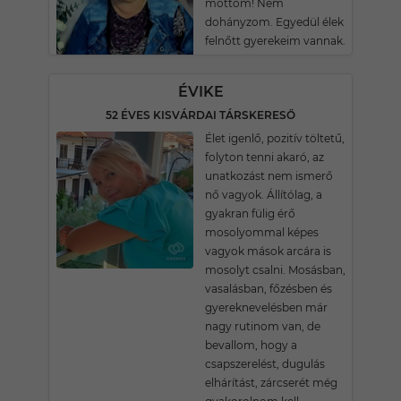
mottóm! Nem
dohányzom. Egyedül élek
felnőtt gyerekeim vannak.
ÉVIKE
52 ÉVES KISVÁRDAI TÁRSKERESŐ
Élet igenlő, pozitív töltetű,
folyton tenni akaró, az
unatkozást nem ismerő
nő vagyok. Állítólag, a
gyakran fülig érő
mosolyommal képes
vagyok mások arcára is
mosolyt csalni. Mosásban,
vasalásban, főzésben és
gyereknevelésben már
nagy rutinom van, de
bevallom, hogy a
csapszerelést, dugulás
elhárítást, zárcserét még