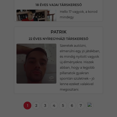
18 ÉVES VAJAI TÁRSKERESŐ
Hello 17 vagyok, a korod
mindegy
PATRIK
22 ÉVES NYÍREGYHÁZI TÁRSKERESŐ
Szeretek autózni,
elmerülni egy jó játékban,
és mindig nyitott vagyok
új élményekre. Hiszek
abban, hogy a legjobb
pillanatok gyakran
spontán születnek – jó
lenne ezeket valakivel
megosztani.
1
2
3
4
5
6
7