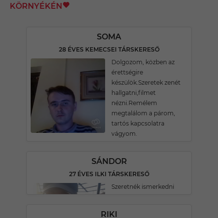
KÖRNYÉKÉN
SOMA
28 ÉVES KEMECSEI TÁRSKERESŐ
Dolgozom, közben az
érettségire
készülök.Szeretek zenét
hallgatni,filmet
nézni.Remélem
megtalálom a párom,
tartós kapcsolatra
vágyom.
SÁNDOR
27 ÉVES ILKI TÁRSKERESŐ
Szeretnék ismerkedni
RIKI