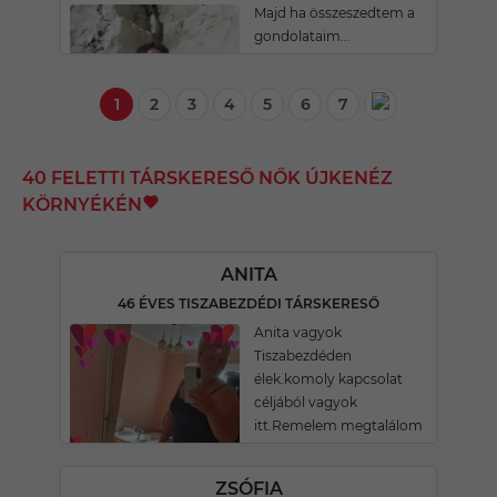
Majd ha összeszedtem a
gondolataim...
1
2
3
4
5
6
7
40 FELETTI TÁRSKERESŐ NŐK ÚJKENÉZ
KÖRNYÉKÉN
ANITA
46 ÉVES TISZABEZDÉDI TÁRSKERESŐ
Anita vagyok
Tiszabezdéden
élek.komoly kapcsolat
céljából vagyok
itt.Remelem megtalálom
ZSÓFIA