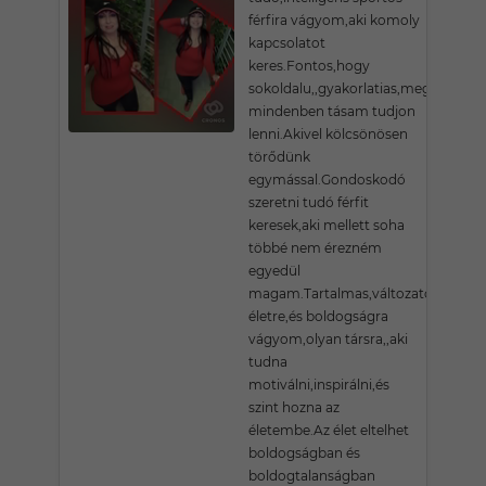
férfira vágyom,aki komoly
kapcsolatot
keres.Fontos,hogy
sokoldalu,,gyakorlatias,megértő
mindenben tásam tudjon
lenni.Akivel kölcsönösen
törődünk
egymással.Gondoskodó
szeretni tudó férfit
keresek,aki mellett soha
többé nem érezném
egyedül
magam.Tartalmas,változatos
életre,és boldogságra
vágyom,olyan társra,,aki
tudna
motiválni,inspirálni,és
szint hozna az
életembe.Az élet eltelhet
boldogságban és
boldogtalanságban