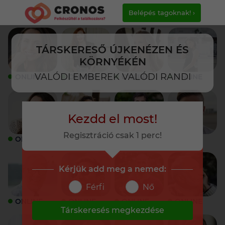
Belépés tagoknak! ›
TÁRSKERESŐ ÚJKENÉZEN ÉS
KÖRNYÉKÉN
VALÓDI EMBEREK VALÓDI RANDI
ONLINE
ONLINE
ONLINE
ONLINE
Kezdd el most!
Regisztráció csak 1 perc!
ONLINE
ONLINE
ONLINE
ONLINE
Kérjük add meg a nemed:
Férfi
Nő
ONLINE
ONLINE
ONLINE
ONLINE
Társkeresés megkezdése