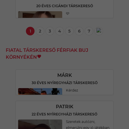
20 ÉVES CIGÁNDI TÁRSKERESŐ
🩷
1
2
3
4
5
6
7
FIATAL TÁRSKERESŐ FÉRFIAK BUJ
KÖRNYÉKÉN
MÁRK
30 ÉVES NYÍREGYHÁZI TÁRSKERESŐ
Kérdez
PATRIK
22 ÉVES NYÍREGYHÁZI TÁRSKERESŐ
Szeretek autózni,
elmerülni egy jó játékban,