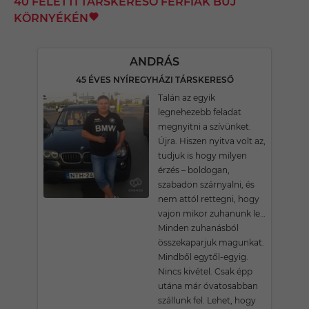
40 FELETTI TÁRSKERESŐ FÉRFIAK BUJ
KÖRNYÉKÉN
ANDRÁS
45 ÉVES NYÍREGYHÁZI TÁRSKERESŐ
Talán az egyik
legnehezebb feladat
megnyitni a szívünket.
Újra. Hiszen nyitva volt az,
tudjuk is hogy milyen
érzés – boldogan,
szabadon szárnyalni, és
nem attól rettegni, hogy
vajon mikor zuhanunk le…
Minden zuhanásból
összekaparjuk magunkat.
Mindből egytől-egyig.
Nincs kivétel. Csak épp
utána már óvatosabban
szállunk fel. Lehet, hogy