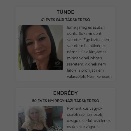
TÜNDE
41 ÉVES BUJI TÁRSKERESŐ
Ismerj meg és azután
dönts. Sok mindent
szeretek. Egy biztos nem
szeretem ha hülyének
néznek. És a lányomat
mindenkinél jobban
szeretem. Akinek nem
látom a profilját nem
válaszolok. Nem keresem
ENDRÉDY
50 ÉVES NYÍREGYHÁZI TÁRSKERESŐ
Romantikus vagyok
csalók szélhámosok
dzsigolok erkörcstelenek
csak sexre vágyok