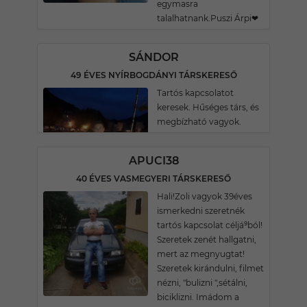
egymasra
talalhatnank.Puszi Árpi❤
SÁNDOR
49 ÉVES NYÍRBOGDÁNYI TÁRSKERESŐ
Tartós kapcsolatot
keresek. Hűséges társ, és
megbízható vagyok.
APUCI38
40 ÉVES VASMEGYERI TÁRSKERESŐ
Hali!Zoli vagyok 39éves
ismerkedni szeretnék
tartós kapcsolat céljá⁹ból!
Szeretek zenét hallgatni,
mert az megnyugtat!
Szeretek kirándulni, filmet
nézni, "bulizni ",sétálni,
biciklizni. Imádom a