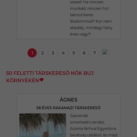
szexet! Ha nincsen
munkád, nincsen hol
laknod keres
Bizalommal!!! Kor nem
akadály, mindegy hány
éves vagy!!!
1
2
3
4
5
6
7
50 FELETTI TÁRSKERESŐ NŐK BUJ
KÖRNYÉKÉN
ÁGNES
58 ÉVES RAKAMAZI TÁRSKERESŐ
Szeretnék
ismerkedni,rendes,
őszinte férfival.Egyenlore
barátság céljából, és majd