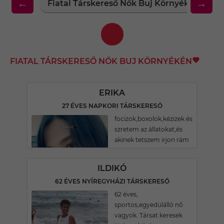
←
→
Fiatal Társkereső Nők Buj Környékén
Fi
FIATAL TÁRSKERESŐ NŐK BUJ KÖRNYÉKÉN
ERIKA
27 ÉVES NAPKORI TÁRSKERESŐ
focizok,boxolok,kézizek és
szretem az állatokat,és
akinek tetszem irjon rám
ILDIKÓ
62 ÉVES NYÍREGYHÁZI TÁRSKERESŐ
62 éves,
sportos,egyedülálló nő
vagyok. Társat keresek