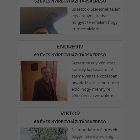
62 ÉVES NYÍREGYHÁZI TÁRSKERESŐ
Sziasztok! Szeretnék találni
egy aranyos, kedves
hölgyet ! Remélem hogy
itt megtalálom.
ENDRE917
69 ÉVES NYÍREGYHÁZI TÁRSKERESŐ
Szeretnék egy végleges,
komoly kapcsolatot. A
személyes találkozásban
hiszek. Mivel szerintem ott
eldől hogy mennyire
kölcsönös a vonzalom.
VIKTOR
68 ÉVES NYÍREGYHÁZI TÁRSKERESŐ
Jel mondatom élni és élni
hagyni.Szeretnék még