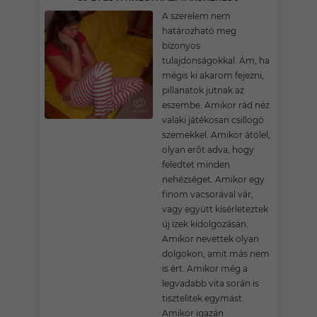
A szerelem nem
határozható meg
bizonyos
tulajdonságokkal. Ám, ha
mégis ki akarom fejezni,
pillanatok jutnak az
eszembe. Amikor rád néz
valaki játékosan csillogó
szemekkel. Amikor átölel,
olyan erőt adva, hogy
feledtet minden
nehézséget. Amikor egy
finom vacsorával vár,
vagy együtt kísérleteztek
új ízek kidolgozásán.
Amikor nevettek olyan
dolgokon, amit más nem
is ért. Amikor még a
legvadabb vita során is
tisztelitek egymást.
Amikor igazán