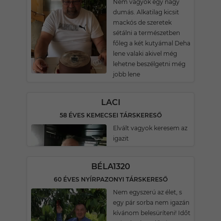
Nem vagyok egy nagy
dumás. Alkatilag kicsit
mackós de szeretek
sétálni a természetben
főleg a két kutyámal Deha
lene valaki akivel még
lehetne beszélgetni még
jobb lene
LACI
58 ÉVES KEMECSEI TÁRSKERESŐ
Elvált vagyok keresem az
igazit
BÉLA1320
60 ÉVES NYÍRPAZONYI TÁRSKERESŐ
Nem egyszerú az élet, s
egy pár sorba nem igazán
kívánom belesüríteni! Időt