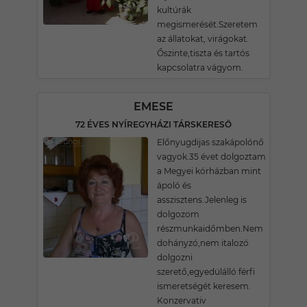
kultúrák
megismerését.Szeretem
az állatokat, virágokat.
Őszinte,tiszta és tartós
kapcsolatra vágyom.
EMESE
72 ÉVES NYÍREGYHÁZI TÁRSKERESŐ
Előnyugdijas szakápolónő
vagyok.35 évet dolgoztam
a Megyei kórházban mint
ápoló és
asszisztens.Jelenleg is
dolgozom
részmunkaidőmben.Nem
dohányzó,nem italozó
dolgozni
szerető,egyedülálló férfi
ismeretségét keresem.
Konzervativ