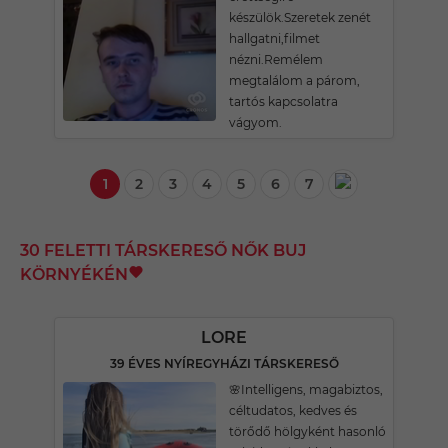
készülök.Szeretek zenét
hallgatni,filmet
nézni.Remélem
megtalálom a párom,
tartós kapcsolatra
vágyom.
1
2
3
4
5
6
7
30 FELETTI TÁRSKERESŐ NŐK BUJ
KÖRNYÉKÉN
LORE
39 ÉVES NYÍREGYHÁZI TÁRSKERESŐ
🌸Intelligens, magabiztos,
céltudatos, kedves és
törődő hölgyként hasonló