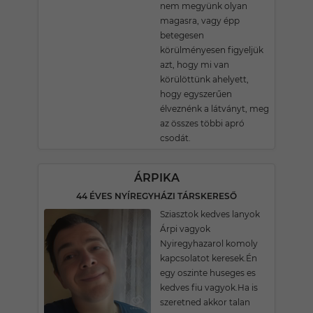
nem megyünk olyan
magasra, vagy épp
betegesen
körülményesen figyeljük
azt, hogy mi van
körülöttünk ahelyett,
hogy egyszerűen
élveznénk a látványt, meg
az összes többi apró
csodát.
ÁRPIKA
44 ÉVES NYÍREGYHÁZI TÁRSKERESŐ
Sziasztok kedves lanyok
Árpi vagyok
Nyiregyhazarol komoly
kapcsolatot keresek.Én
egy oszinte huseges es
kedves fiu vagyok.Ha is
szeretned akkor talan