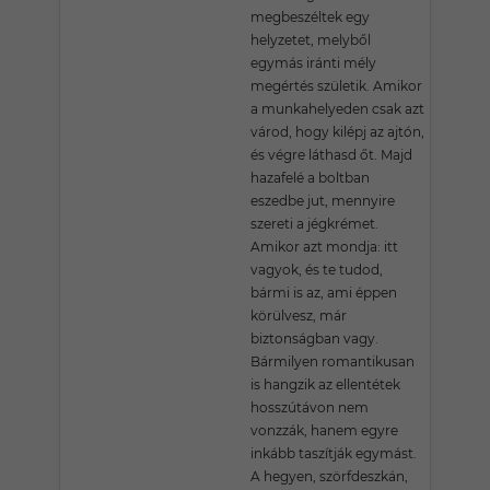
megbeszéltek egy
helyzetet, melyből
egymás iránti mély
megértés születik. Amikor
a munkahelyeden csak azt
várod, hogy kilépj az ajtón,
és végre láthasd őt. Majd
hazafelé a boltban
eszedbe jut, mennyire
szereti a jégkrémet.
Amikor azt mondja: itt
vagyok, és te tudod,
bármi is az, ami éppen
körülvesz, már
biztonságban vagy.
Bármilyen romantikusan
is hangzik az ellentétek
hosszútávon nem
vonzzák, hanem egyre
inkább taszítják egymást.
A hegyen, szörfdeszkán,