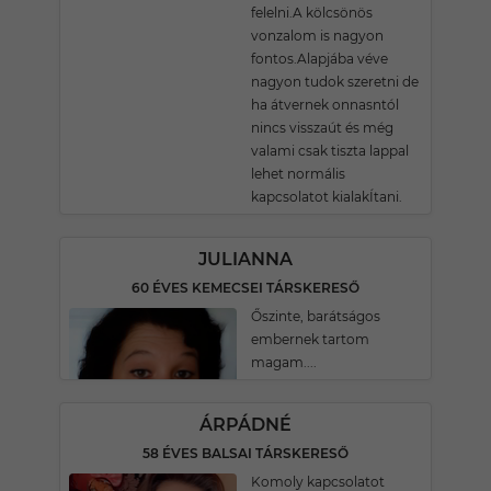
felelni.A kölcsönös
vonzalom is nagyon
fontos.Alapjába véve
nagyon tudok szeretni de
ha átvernek onnasntól
nincs visszaút és még
valami csak tiszta lappal
lehet normális
kapcsolatot kialakÍtani.
JULIANNA
60 ÉVES KEMECSEI TÁRSKERESŐ
Őszinte, barátságos
embernek tartom
magam....
ÁRPÁDNÉ
58 ÉVES BALSAI TÁRSKERESŐ
Komoly kapcsolatot