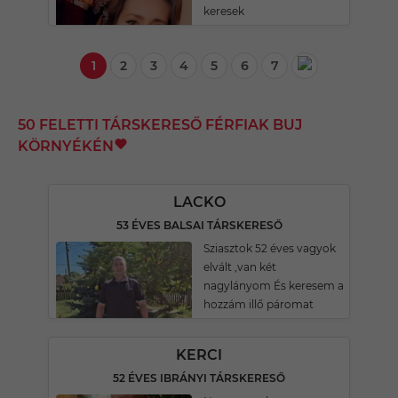
keresek
1
2
3
4
5
6
7
50 FELETTI TÁRSKERESŐ FÉRFIAK BUJ
KÖRNYÉKÉN
LACKO
53 ÉVES BALSAI TÁRSKERESŐ
Sziasztok 52 éves vagyok
elvált ,van két
nagylányom És keresem a
hozzám illő páromat
KERCI
52 ÉVES IBRÁNYI TÁRSKERESŐ