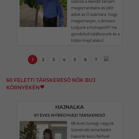
szánok a leendő társam
megismerésére és időt
adok az Ő számára, hogy
megismerjen, s dönteni
tudjunk a holnapról!!! Ha
gondolod találkozunk és a
többi majd alakul.
1
2
3
4
5
6
7
60 FELETTI TÁRSKERESŐ NŐK BUJ
KÖRNYÉKÉN
HAJNALKA
67 ÉVES NYÍREGYHÁZI TÁRSKERESŐ
68 éves özvegy vagyok
Szeretnék ismerkedni
hasonló korú férfivel