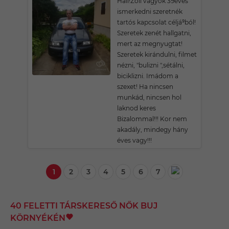
Hali!Zoli vagyok 39éves
ismerkedni szeretnék
tartós kapcsolat céljá⁹ból!
Szeretek zenét hallgatni,
mert az megnyugtat!
Szeretek kirándulni, filmet
nézni, "bulizni ",sétálni,
biciklizni. Imádom a
szexet! Ha nincsen
munkád, nincsen hol
laknod keres
Bizalommal!!! Kor nem
akadály, mindegy hány
éves vagy!!!
1
2
3
4
5
6
7
40 FELETTI TÁRSKERESŐ NŐK BUJ
KÖRNYÉKÉN