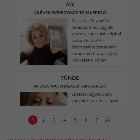
ÁGI
48 ÉVES NYÍREGYHÁZI TÁRSKERESŐ
Sziasztok! Egy vidám,
határozott nő vagyok!
Komoly kapcsolat céljából
léptem fel ide! Az
őszinteséget szeretném
kérni, mert hazugságból
volt részem bőven!
TÜNDE
48 ÉVES NAGYHALÁSZI TÁRSKERESŐ
Sziasztok egyedül állo
vagyok keresem az igazit
1
2
3
4
5
6
7