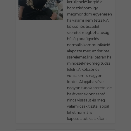
kerüljenek!Skorpió a
horoszkópom igy
megmondom egyenesen
ha valami nem tetszik.A
kölcsönös tisztelet
szeretet megbizhatóság
hűség odafigyelés
normális kommunikáció
alapozza meg az őszinte
szerelemet.Írjál bátran ha
mindezeknek meg tudsz
felelni.A kölcsönös
vonzalom is nagyon
fontos.Alapjába véve
nagyon tudok szeretni de
ha átvernek onnasntól
nincs visszaút és még
valami csak tiszta lappal
lehet normális
kapcsolatot kialakÍtani.