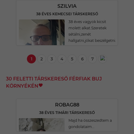
SZILVIA
38 ÉVES KEMECSEI TÁRSKERESŐ
38 éves vagyok kicsit
molett alkat.Szeretek
sétálni,zenét
hallgatni,jókat beszélgetni.
1
2
3
4
5
6
7
30 FELETTI TÁRSKERESŐ FÉRFIAK BUJ
KÖRNYÉKÉN
ROBAG88
38 ÉVES TIMÁRI TÁRSKERESŐ
Majd ha összeszedtem a
gondolataim...