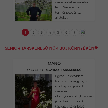
szeretni illetve szeretve
lenni.Szeretem a
természetet és az
állatokat.
1
2
3
4
5
6
7
SENIOR TÁRSKERESŐ NŐK BUJ KÖRNYÉKÉN
MANÓ
77 ÉVES NYÍREGYHÁZI TÁRSKERESŐ
Egyedül élek.Vidám
természetű vagyok,és
mint nyugdíjasként
szeretek
utazni,kirándulni,közösségbe
járni. Imádom a szép
tájakat, a különböző