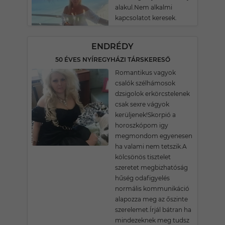
alakul.Nem alkalmi
kapcsolatot keresek.
ENDRÉDY
50 ÉVES NYÍREGYHÁZI TÁRSKERESŐ
Romantikus vagyok
csalók szélhámosok
dzsigolok erkörcstelenek
csak sexre vágyok
kerüljenek!Skorpió a
horoszkópom igy
megmondom egyenesen
ha valami nem tetszik.A
kölcsönös tisztelet
szeretet megbizhatóság
hűség odafigyelés
normális kommunikáció
alapozza meg az őszinte
szerelemet.Írjál bátran ha
mindezeknek meg tudsz