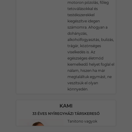
motoron pózolás, főleg
tetoválásokkal és
testékszerekkel
kiegészítve idegen
számomra. Ahogyan a
dohányzás,
alkoholfogyasztás, bulizás,
trágár, közönséges
viselkedés is. Az
egészséges életmód
kiemelkedő helyet foglal el
nálam, hiszen ha már
megtaláltuk egymást, ne
veszítsük el olyan
könnyedén.
KAMI
33 ÉVES NYÍREGYHÁZI TÁRSKERESŐ
Tanitono vagyok