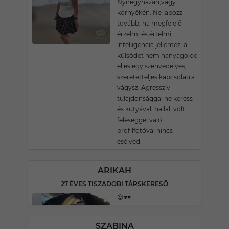
Nyíregyházán,vagy
környékén. Ne lapozz
tovább, ha megfelelő
érzelmi és értelmi
intelligencia jellemez, a
külsődet nem hanyagolod
el és egy szenvedélyes,
szeretetteljes kapcsolatra
vágysz. Agresszív
tulajdonsággal ne keress
és kutyával, hallal, volt
feleséggel való
profilfotóval nincs
esélyed.
ARIKAH
27 ÉVES TISZADOBI TÁRSKERESŐ
😍♥️♥️
SZABINA