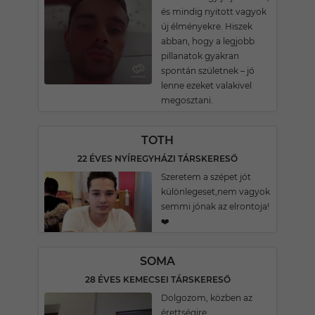
és mindig nyitott vagyok
új élményekre. Hiszek
abban, hogy a legjobb
pillanatok gyakran
spontán születnek – jó
lenne ezeket valakivel
megosztani.
TOTH
22 ÉVES NYÍREGYHÁZI TÁRSKERESŐ
Szeretem a szépet jót
különlegeset,nem vagyok
semmi jónak az elrontoja!
❤️
SOMA
28 ÉVES KEMECSEI TÁRSKERESŐ
Dolgozom, közben az
érettségire