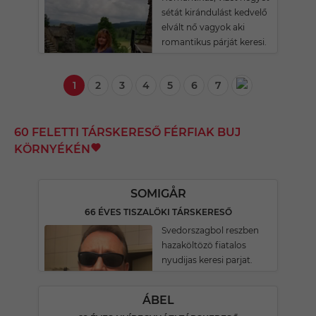
sétát kirándulást kedvelő
elvált nő vagyok aki
romantikus párját keresi.
1
2
3
4
5
6
7
60 FELETTI TÁRSKERESŐ FÉRFIAK BUJ
KÖRNYÉKÉN
SOMIGÅR
66 ÉVES TISZALÖKI TÁRSKERESŐ
Svedorszagbol reszben
hazaköltözö fiatalos
nyudijas keresi parjat.
ÁBEL