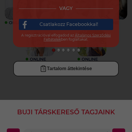
VAGY
ONLINE
ONLINE
ONLINE
ONLINE
Csatlakozz Facebookkal!
A regisztrációval elfogadod az
Általános Szerződési
Feltételek
ben foglaltakat.
ONLINE
ONLINE
Tartalom áttekintése
BUJI TÁRSKERESŐ TAGJAINK