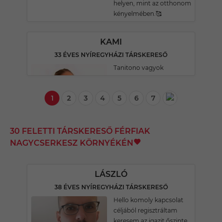
helyen, mint az otthonom
kényelmében.🥰
KAMI
33 ÉVES NYÍREGYHÁZI TÁRSKERESŐ
Tanitono vagyok
1
2
3
4
5
6
7
30 FELETTI TÁRSKERESŐ FÉRFIAK
NAGYCSERKESZ KÖRNYÉKÉN
LÁSZLÓ
38 ÉVES NYÍREGYHÁZI TÁRSKERESŐ
Hello komoly kapcsolat
céljából regisztráltam
keresem az igazit őszinte