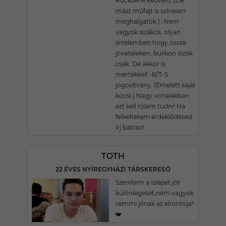
Rockzene kedvelő, (De
mást műfajt is szívesen
meghalgatok.) -Nem
vagyok iszákos, olyan
értelemben hogy össze
jöveteleken, bulikon iszok
csak. De akkor is
mértékkel! -B/T-S
jogosítvány. (Emelett saját
kocsi.) Nagy vonalakban
ezt kell rólam tudni! Ha
felkeltetem érdeklődésed
írj bátran!
TOTH
22 ÉVES NYÍREGYHÁZI TÁRSKERESŐ
Szeretem a szépet jót
különlegeset,nem vagyok
semmi jónak az elrontoja!
❤️