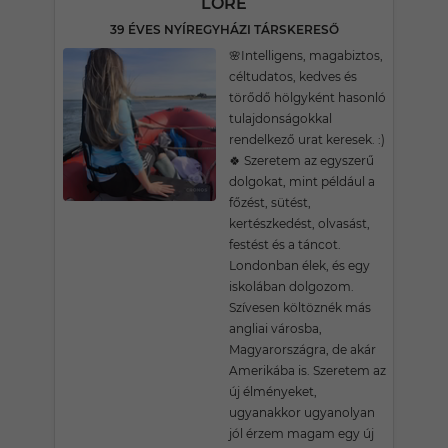
LORE
39 ÉVES NYÍREGYHÁZI TÁRSKERESŐ
🌸Intelligens, magabiztos,
céltudatos, kedves és
törődő hölgyként hasonló
tulajdonságokkal
rendelkező urat keresek. :)
🍀 Szeretem az egyszerű
dolgokat, mint például a
főzést, sütést,
kertészkedést, olvasást,
festést és a táncot.
Londonban élek, és egy
iskolában dolgozom.
Szívesen költöznék más
angliai városba,
Magyarországra, de akár
Amerikába is. Szeretem az
új élményeket,
ugyanakkor ugyanolyan
jól érzem magam egy új