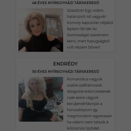
48 ÉVES NYÍREGYHÁZI TÁRSKERESŐ
Sziasztok! Egy vidám,
határozott nő vagyok!
Komoly kapcsolat céljából
léptem fel ide! Az
őszinteséget szeretném
kérni, mert hazugságból
volt részem bőven!
ENDRÉDY
50 ÉVES NYÍREGYHÁZI TÁRSKERESŐ
Romantikus vagyok
csalók szélhámosok
dzsigolok erkörcstelenek
csak sexre vágyok
kerüljenek!Skorpió a
horoszkópom igy
megmondom egyenesen
ha valami nem tetszik.A
kölcsönös tisztelet