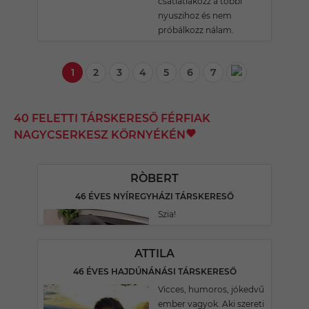
csatlatlakozz a többi
nyuszihoz és nem
próbálkozz nálam.
1
2
3
4
5
6
7
40 FELETTI TÁRSKERESŐ FÉRFIAK
NAGYCSERKESZ KÖRNYÉKÉN
RÒBERT
46 ÉVES NYÍREGYHÁZI TÁRSKERESŐ
Szia!
ATTILA
46 ÉVES HAJDÚNÁNÁSI TÁRSKERESŐ
Vicces, humoros, jókedvű
ember vagyok. Aki szereti