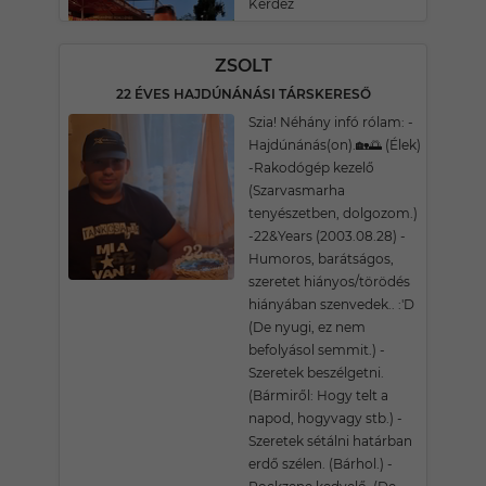
Kérdez
ZSOLT
22 ÉVES HAJDÚNÁNÁSI TÁRSKERESŐ
Szia! Néhány infó rólam: -
Hajdúnánás(on).🏡🌅 (Élek)
-Rakodógép kezelő
(Szarvasmarha
tenyészetben, dolgozom.)
-22&Years (2003.08.28) -
Humoros, barátságos,
szeretet hiányos/törödés
hiányában szenvedek.. :'D
(De nyugi, ez nem
befolyásol semmit.) -
Szeretek beszélgetni.
(Bármiről: Hogy telt a
napod, hogyvagy stb.) -
Szeretek sétálni határban
erdő szélen. (Bárhol.) -