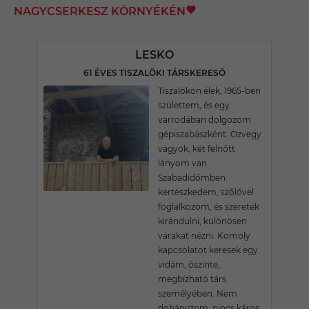
NAGYCSERKESZ KÖRNYÉKÉN
LESKO
61 ÉVES TISZALÖKI TÁRSKERESŐ
Tiszalökön élek, 1965-ben
születtem, és egy
varrodában dolgozom
gépiszabászként. Özvegy
vagyok, két felnőtt
lányom van.
Szabadidőmben
kertészkedem, szőlővel
foglalkozom, és szeretek
kirándulni, különösen
várakat nézni. Komoly
kapcsolatot keresek egy
vidám, őszinte,
megbízható társ
személyében. Nem
dohányzom, nincs káros