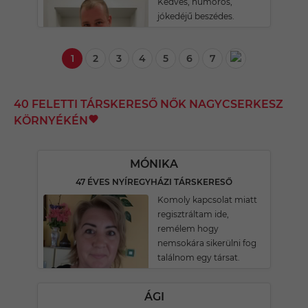
Kedves, humoros,
jókedéjű beszédes.
1
2
3
4
5
6
7
40 FELETTI TÁRSKERESŐ NŐK NAGYCSERKESZ
KÖRNYÉKÉN
MÓNIKA
47 ÉVES NYÍREGYHÁZI TÁRSKERESŐ
Komoly kapcsolat miatt
regisztráltam ide,
remélem hogy
nemsokára sikerülni fog
találnom egy társat.
ÁGI