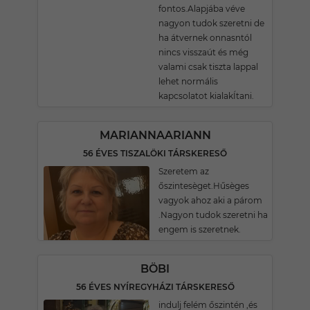
fontos.Alapjába véve
nagyon tudok szeretni de
ha átvernek onnasntól
nincs visszaút és még
valami csak tiszta lappal
lehet normális
kapcsolatot kialakÍtani.
MARIANNAARIANN
56 ÉVES TISZALÖKI TÁRSKERESŐ
Szeretem az
őszintesèget.Hűsèges
vagyok ahoz aki a párom
.Nagyon tudok szeretni ha
engem is szeretnek.
BÖBI
56 ÉVES NYÍREGYHÁZI TÁRSKERESŐ
indulj felém őszintén ,és