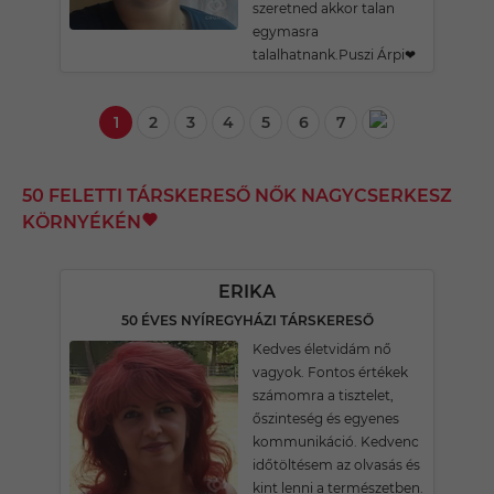
szeretned akkor talan
egymasra
talalhatnank.Puszi Árpi❤
1
2
3
4
5
6
7
50 FELETTI TÁRSKERESŐ NŐK NAGYCSERKESZ
KÖRNYÉKÉN
ERIKA
50 ÉVES NYÍREGYHÁZI TÁRSKERESŐ
Kedves életvidám nő
vagyok. Fontos értékek
számomra a tisztelet,
őszinteség és egyenes
kommunikáció. Kedvenc
időtöltésem az olvasás és
kint lenni a természetben.