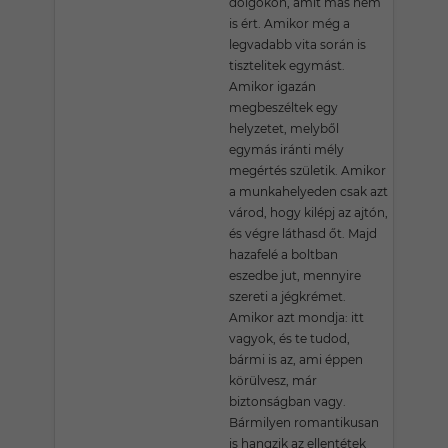
dolgokon, amit más nem
is ért. Amikor még a
legvadabb vita során is
tisztelitek egymást.
Amikor igazán
megbeszéltek egy
helyzetet, melyből
egymás iránti mély
megértés születik. Amikor
a munkahelyeden csak azt
várod, hogy kilépj az ajtón,
és végre láthasd őt. Majd
hazafelé a boltban
eszedbe jut, mennyire
szereti a jégkrémet.
Amikor azt mondja: itt
vagyok, és te tudod,
bármi is az, ami éppen
körülvesz, már
biztonságban vagy.
Bármilyen romantikusan
is hangzik az ellentétek