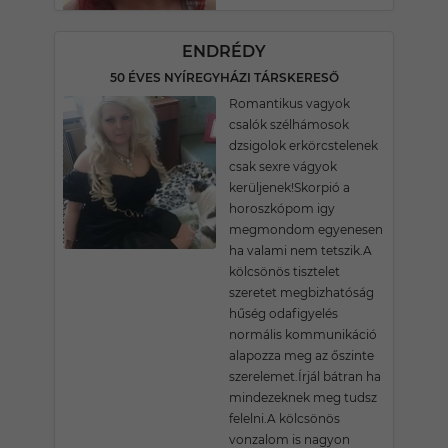
ENDRÉDY
50 ÉVES NYÍREGYHÁZI TÁRSKERESŐ
Romantikus vagyok
csalók szélhámosok
dzsigolok erkörcstelenek
csak sexre vágyok
kerüljenek!Skorpió a
horoszkópom igy
megmondom egyenesen
ha valami nem tetszik.A
kölcsönös tisztelet
szeretet megbizhatóság
hűség odafigyelés
normális kommunikáció
alapozza meg az őszinte
szerelemet.Írjál bátran ha
mindezeknek meg tudsz
felelni.A kölcsönös
vonzalom is nagyon