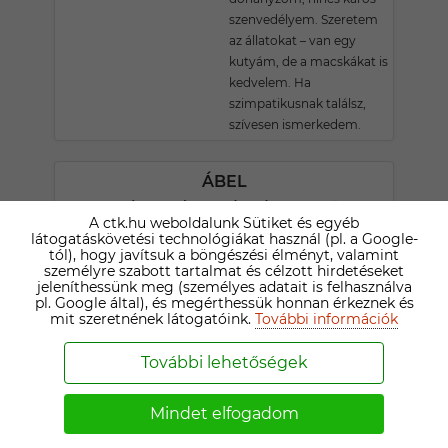
szenvedélyem. Szeretem
az állatokat – van egy
kutyám, de a macskákat is
kedvelem. Ha
szimpatikusnak találsz,
szívesen ismerkedem.
ÁBEL
62 ÉVES NYÍREGYHÁZI TÁRSKERESŐ
A ctk.hu weboldalunk Sütiket és egyéb
Sziasztok! Szeretnék találni
látogatáskövetési technológiákat használ (pl. a Google-
tól), hogy javítsuk a böngészési élményt, valamint
egy aranyos, kedves
személyre szabott tartalmat és célzott hirdetéseket
hölgyet ! Remélem hogy
jeleníthessünk meg (személyes adatait is felhasználva
itt megtalálom.
pl. Google által), és megérthessük honnan érkeznek és
mit szeretnének látogatóink.
További információk
VIKTOR
További lehetőségek
68 ÉVES NYÍREGYHÁZI TÁRSKERESŐ
Jel mondatom élni és élni
Mindet elfogadom
hagyni.Szeretnék még
szeretni illetve szeretve