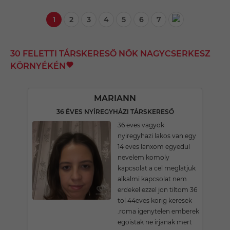
1
2
3
4
5
6
7
30 FELETTI TÁRSKERESŐ NŐK NAGYCSERKESZ
KÖRNYÉKÉN
MARIANN
36 ÉVES NYÍREGYHÁZI TÁRSKERESŐ
36 eves vagyok
nyiregyhazi lakos van egy
14 eves lanxom egyedul
nevelem komoly
kapcsolat a cel meglatjuk
alkalmi kapcsolat nem
erdekel ezzel jon tiltom 36
tol 44eves korig keresek
.roma igenytelen emberek
egoistak ne irjanak mert