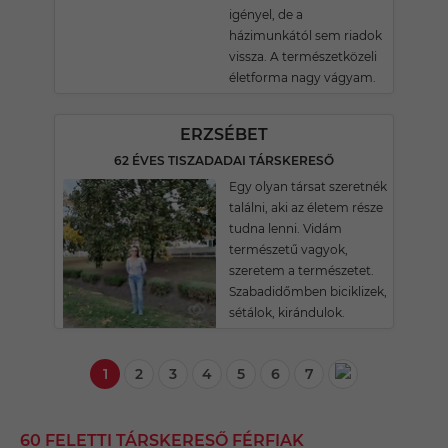
igényel, de a
házimunkától sem riadok
vissza. A természetközeli
életforma nagy vágyam.
ERZSÉBET
62 ÉVES TISZADADAI TÁRSKERESŐ
Egy olyan társat szeretnék
találni, aki az életem része
tudna lenni. Vidám
természetű vagyok,
szeretem a természetet.
Szabadidőmben biciklizek,
sétálok, kirándulok.
1
2
3
4
5
6
7
60 FELETTI TÁRSKERESŐ FÉRFIAK