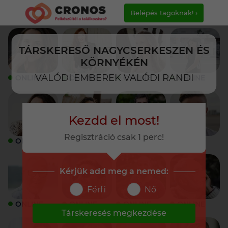
Belépés tagoknak! ›
TÁRSKERESŐ NAGYCSERKESZEN ÉS
KÖRNYÉKÉN
VALÓDI EMBEREK VALÓDI RANDI
ONLINE
ONLINE
ONLINE
ONLINE
Kezdd el most!
Regisztráció csak 1 perc!
ONLINE
ONLINE
ONLINE
ONLINE
Kérjük add meg a nemed:
Férfi
Nő
ONLINE
ONLINE
ONLINE
ONLINE
Társkeresés megkezdése