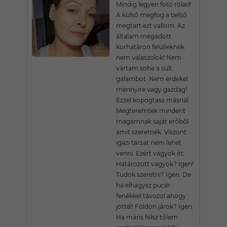
Mindig legyen fotó rólad!
A külső megfog a belső
megtart ezt vallom. Az
általam megadott
korhatáron felülieknek
nem válaszolok! Nem
vártam soha a sült
galambot. Nem érdekel
mennyire vagy gazdag!
Ezzel kopogtass másnál.
Megteremtek mindent
magamnak saját erőből
amit szeretnék. Viszont
igazi társat nem lehet
venni. Ezért vagyok itt.
Határozott vagyok? Igen!
Tudok szeretni? Igen. De
ha elhagysz pucér
fenékkel távozol ahogy
jöttél! Földön járok? Igen.
Ha máris félsz tőlem