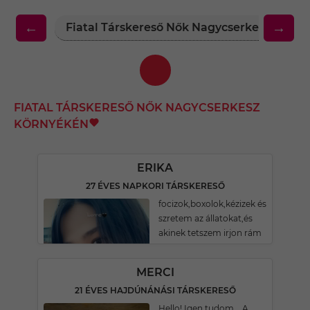
←
→
Fiatal Társkereső Nők Nagycserkesz Körn
FIATAL TÁRSKERESŐ NŐK NAGYCSERKESZ
KÖRNYÉKÉN
ERIKA
27 ÉVES NAPKORI TÁRSKERESŐ
focizok,boxolok,kézizek és
szretem az állatokat,és
akinek tetszem irjon rám
MERCI
21 ÉVES HAJDÚNÁNÁSI TÁRSKERESŐ
Hello! Igen tudom... A