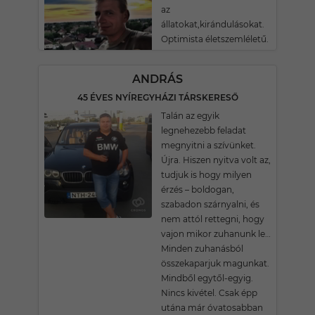
az
állatokat,kirándulásokat.
Optimista életszemléletű.
ANDRÁS
45 ÉVES NYÍREGYHÁZI TÁRSKERESŐ
Talán az egyik
legnehezebb feladat
megnyitni a szívünket.
Újra. Hiszen nyitva volt az,
tudjuk is hogy milyen
érzés – boldogan,
szabadon szárnyalni, és
nem attól rettegni, hogy
vajon mikor zuhanunk le…
Minden zuhanásból
összekaparjuk magunkat.
Mindből egytől-egyig.
Nincs kivétel. Csak épp
utána már óvatosabban