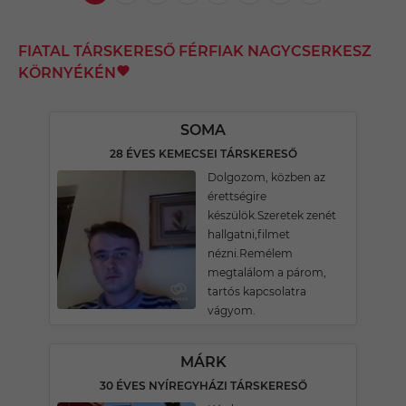
FIATAL TÁRSKERESŐ FÉRFIAK NAGYCSERKESZ
KÖRNYÉKÉN
SOMA
28 ÉVES KEMECSEI TÁRSKERESŐ
Dolgozom, közben az
érettségire
készülök.Szeretek zenét
hallgatni,filmet
nézni.Remélem
megtalálom a párom,
tartós kapcsolatra
vágyom.
MÁRK
30 ÉVES NYÍREGYHÁZI TÁRSKERESŐ