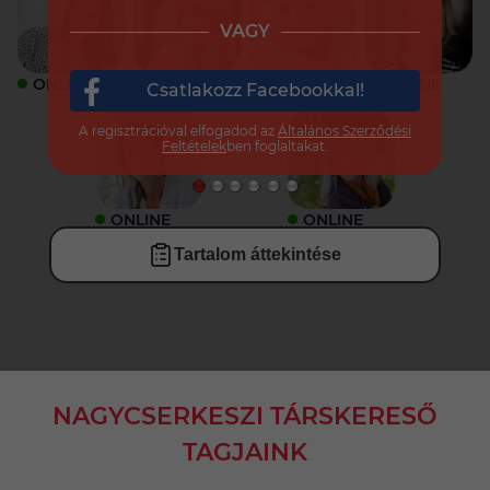
VAGY
ONLINE
ONLINE
ONLINE
ONLINE
Csatlakozz Facebookkal!
A regisztrációval elfogadod az
Általános Szerződési
Feltételek
ben foglaltakat.
ONLINE
ONLINE
Tartalom áttekintése
NAGYCSERKESZI TÁRSKERESŐ
TAGJAINK