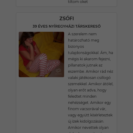
tiltom oket
ZSÓFI
39 ÉVES NYÍREGYHÁZI TÁRSKERESŐ
A szerelem nem
határozható meg
bizonyos
tulajdonságokkal. Ám, ha
mégis ki akarom fejezni,
pillanatok jutnak az
eszembe. Amikor rád néz
valaki játékosan csillogó
szemekkel. Amikor átölel,
olyan erőt adva, hogy
feledtet minden
nehézséget. Amikor egy
finom vacsorával vár,
vagy együtt kísérleteztek
új ízek kidolgozásán.
Amikor nevettek olyan