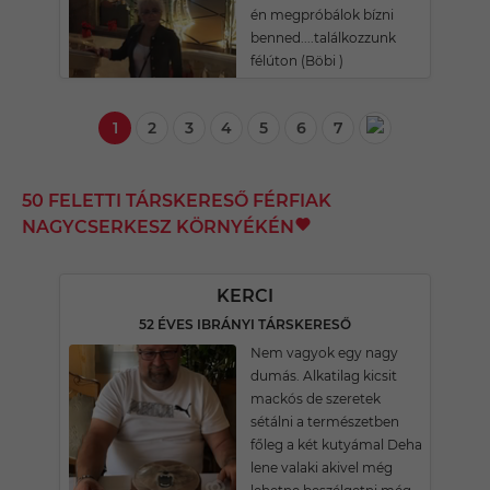
én megpróbálok bízni
benned....találkozzunk
félúton (Böbi )
1
2
3
4
5
6
7
50 FELETTI TÁRSKERESŐ FÉRFIAK
NAGYCSERKESZ KÖRNYÉKÉN
KERCI
52 ÉVES IBRÁNYI TÁRSKERESŐ
Nem vagyok egy nagy
dumás. Alkatilag kicsit
mackós de szeretek
sétálni a természetben
főleg a két kutyámal Deha
lene valaki akivel még