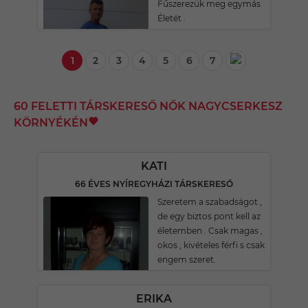
Fűszerezük meg egymás
Életét .
1
2
3
4
5
6
7
60 FELETTI TÁRSKERESŐ NŐK NAGYCSERKESZ
KÖRNYÉKÉN
KATI
66 ÉVES NYÍREGYHÁZI TÁRSKERESŐ
Szeretem a szabadságot ,
de egy biztos pont kell az
életemben . Csak magas ,
okos , kivételes férfi s csak
engem szeret.
ERIKA