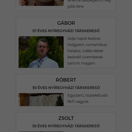
lehetne beszélgetni még
jobb lene
GÁBOR
57 ÉVES NYÍREGYHÁZI TÁRSKERESŐ
Szép napot kedves
hölgyeim, romantikus,
fiatalos, vidéki életet
kedvelő úriemberek
tartom magam.
RÓBERT
50 ÉVES NYÍREGYHÁZI TÁRSKERESŐ
Egyszerű, tisztelettudó
férfi vagyok.
ZSOLT
55 ÉVES NYÍREGYHÁZI TÁRSKERESŐ