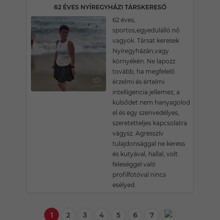
62 ÉVES NYÍREGYHÁZI TÁRSKERESŐ
62 éves,
sportos,egyedülálló nő
vagyok. Társat keresek
Nyíregyházán,vagy
környékén. Ne lapozz
tovább, ha megfelelő
érzelmi és értelmi
intelligencia jellemez, a
külsődet nem hanyagolod
el és egy szenvedélyes,
szeretetteljes kapcsolatra
vágysz. Agresszív
tulajdonsággal ne keress
és kutyával, hallal, volt
feleséggel való
profilfotóval nincs
esélyed.
1
2
3
4
5
6
7