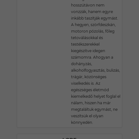
hosszútávon nem
vonzzák, hanem egyre
inkább taszítják egymást.
A hegyen, szörfdeszkán,
motoron pózolás, főleg
tetoválásokkal és
testékszerekkel
kiegészítve idegen
számomra. Ahogyan a
dohányzás,
alkoholfogyasztás, bulizás,
trágár, közönséges
viselkedés is. Az
egészséges életmód
kiemelkedő helyet foglal el
nálam, hiszen ha már
megtaláltuk egymást, ne
veszítsük el olyan
könnyedén.