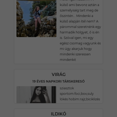
külső ami bevonz aztán a
személyiség tart meg de
őszintén... Mindenki a
külső alapján ítél nem? A
párommal szeretnénk egy
harmadik hölgyet, ő is én
is. Szóval igen, mi egy
egész csomag vagyunk és
mi úgy akarjuk hogy
mindenki szeressen
mindenkit
VIRÁG
19 ÉVES NAPKORI TÁRSKERESŐ
sziasztok
sportom:foci,box,suly
lökés hobim:rajz,biciklizés
ILDIKÓ