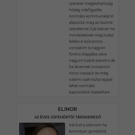
szeretet megbizhatóság
hűség odafigyelés
normális kommunikáció
alapozza meg az őszinte
szerelemet.Írjál bátran ha
mindezeknek meg tudsz
felelni.A kölcsönös
vonzalom is nagyon
fontos.Alapjába véve
nagyon tudok szeretni de
ha átvernek onnasntól
nincs visszaút és még
valami csak tiszta lappal
lehet normális
kapcsolatot kialakÍtani.
ELINOR
43 ÉVES ÚJFEHÉRTÓI TÁRSKERESŐ
Kérd el a számom ha
komolyan gondolod.