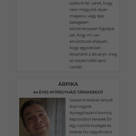
szállunk fel. Lehet, hogy
nem megyünk olyan
magasra, vagy épp
betegesen
körülményesen figyeljük
azt, hogy mi van
körülöttünk ahelyett,
hogy egyszerűen
élveznénk a látványt, meg
az összes többi apró
csodát.
ÁRPIKA
44 ÉVES NYÍREGYHÁZI TÁRSKERESŐ
Sziasztok kedves lanyok
Árpi vagyok
Nyiregyhazarol komoly
kapcsolatot keresek.Én
egy oszinte huseges es
kedves fiu vagyok.Ha is