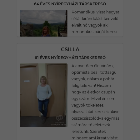
64 ÉVES NYÍREGYHÁZI TÁRSKERESŐ
Romantikus, vizet hegyet
sétát kirándulást kedvelő
elvált nő vagyok aki
romantikus párját keresi.
CSILLA
61 ÉVES NYÍREGYHÁZI TÁRSKERESŐ
Alapvetően életvidám,
optimista beállítottságú
vagyok, nálam a pohár
félig tele van! Hiszem
hogy az életkor csupán
egy szám! Mivel én sem
vagyok tökéletes,
olyasvalakit keresek akivel
összecsiszolódva egymás
számára tökéletesek
lehetünk. Szeretek
mindent ami kreativitást