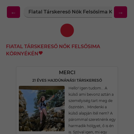
←
→
Fiatal Társkereső Nők Felsősima Környéké
FIATAL TÁRSKERESŐ NŐK FELSŐSIMA
KÖRNYÉKÉN
MERCI
21 ÉVES HAJDÚNÁNÁSI TÁRSKERESŐ
Hello! Igen tudom... A
külső ami bevonz aztán a
személyiség tart meg de
őszintén... Mindenki a
külső alapján ítél nem? A
párommal szeretnénk egy
harmadik hölgyet, ő is én
is. Szóval igen, mi egy