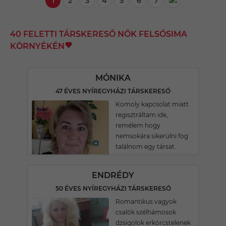
1
2
3
4
5
6
7
40 FELETTI TÁRSKERESŐ NŐK FELSŐSIMA
KÖRNYÉKÉN
MÓNIKA
47 ÉVES NYÍREGYHÁZI TÁRSKERESŐ
Komoly kapcsolat miatt
regisztráltam ide,
remélem hogy
nemsokára sikerülni fog
találnom egy társat.
ENDRÉDY
50 ÉVES NYÍREGYHÁZI TÁRSKERESŐ
Romantikus vagyok
csalók szélhámosok
dzsigolok erkörcstelenek