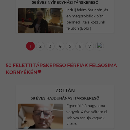
56 ÉVES NYÍREGYHÁZI TÁRSKERESŐ
indulj felém őszintén ,és
én megpróbálok bízni
benned....találkozzunk
félúton (Böbi )
1
2
3
4
5
6
7
50 FELETTI TÁRSKERESŐ FÉRFIAK FELSŐSIMA
KÖRNYÉKÉN
ZOLTÁN
58 ÉVES HAJDÚNÁNÁSI TÁRSKERESŐ
Egyedül élő nagypapa
vagyok. 4 éve váltam el.
Jehova tanuja vagyok
21.eve