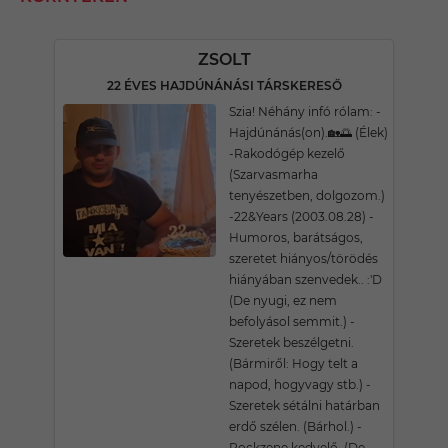
ZSOLT
22 ÉVES HAJDÚNÁNÁSI TÁRSKERESŐ
Szia! Néhány infó rólam: -
Hajdúnánás(on).🏡🌅 (Élek)
-Rakodógép kezelő
(Szarvasmarha
tenyészetben, dolgozom.)
-22&Years (2003.08.28) -
Humoros, barátságos,
szeretet hiányos/törödés
hiányában szenvedek.. :'D
(De nyugi, ez nem
befolyásol semmit.) -
Szeretek beszélgetni.
(Bármiről: Hogy telt a
napod, hogyvagy stb.) -
Szeretek sétálni határban
erdő szélen. (Bárhol.) -
Rockzene kedvelő, (De