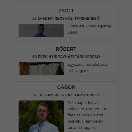
ZSOLT
55 ÉVES NYÍREGYHÁZI TÁRSKERESŐ
Fűszerezük meg egymás
Életét .
RÓBERT
50 ÉVES NYÍREGYHÁZI TÁRSKERESŐ
Egyszerű, tisztelettudó
férfi vagyok.
GÁBOR
57 ÉVES NYÍREGYHÁZI TÁRSKERESŐ
Szép napot kedves
hölgyeim, romantikus,
fiatalos, vidéki életet
kedvelő úriemberek
tartom magam.