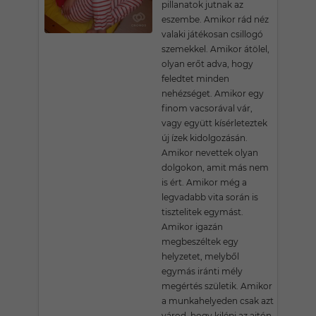
pillanatok jutnak az
eszembe. Amikor rád néz
valaki játékosan csillogó
szemekkel. Amikor átölel,
olyan erőt adva, hogy
feledtet minden
nehézséget. Amikor egy
finom vacsorával vár,
vagy együtt kísérleteztek
új ízek kidolgozásán.
Amikor nevettek olyan
dolgokon, amit más nem
is ért. Amikor még a
legvadabb vita során is
tisztelitek egymást.
Amikor igazán
megbeszéltek egy
helyzetet, melyből
egymás iránti mély
megértés születik. Amikor
a munkahelyeden csak azt
várod, hogy kilépj az ajtón,