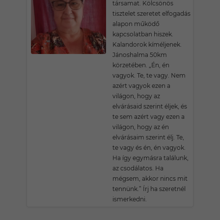
társamat. Kölcsönös
tisztelet szeretet elfogadás
alapon működő
kapcsolatban hiszek.
Kalandorok kíméljenek.
Jánoshalma 50km
körzetében. „Én, én
vagyok. Te, te vagy. Nem
azért vagyok ezen a
világon, hogy az
elvárásaid szerint éljek, és
te sem azért vagy ezen a
világon, hogy az én
elvárásaim szerint élj. Te,
te vagy és én, én vagyok.
Ha így egymásra találunk,
az csodálatos. Ha
mégsem, akkor nincs mit
tennünk.” Írj ha szeretnél
ismerkedni.