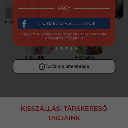
VAGY
ONLINE
ONLINE
ONLINE
ONLINE
Csatlakozz Facebookkal!
A regisztrációval elfogadod az
Általános Szerződési
Feltételek
ben foglaltakat.
ONLINE
ONLINE
Tartalom áttekintése
KISSZÁLLÁSI TÁRSKERESŐ
TAGJAINK