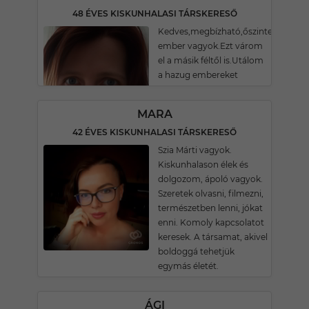
48 ÉVES KISKUNHALASI TÁRSKERESŐ
Kedves,megbízható,őszinte
ember vagyok.Ezt várom
el a másik féltől is.Utálom
a hazug embereket
MARA
42 ÉVES KISKUNHALASI TÁRSKERESŐ
Szia Márti vagyok.
Kiskunhalason élek és
dolgozom, ápoló vagyok.
Szeretek olvasni, filmezni,
természetben lenni, jókat
enni. Komoly kapcsolatot
keresek. A társamat, akivel
boldoggá tehetjük
egymás életét.
ÁGI