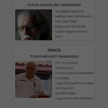
74 ÉVES KISSZÁLLÁSI TÁRSKERESŐ
Nyugdíjas vagyok jó
kedélyű nem dohányzom
italt csak ritkán
fogyasztok de ha kell
tudok nagyon komoly
lenni.
JÁNOS
71 ÉVES MÉLYKÚTI TÁRSKERESŐ
173 cm,mackós
testalkatú,jó
humorú,jószívű,segítőkész
nyugdíjas
vagyok.Nyugalomra,vágyom.Ha
Te is hasonló
gondolkodású
vagy,várom jelentkezésed.