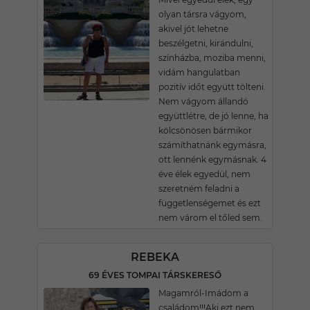
olyan társra vágyom,
akivel jót lehetne
beszélgetni, kirándulni,
színházba, moziba menni,
vidám hangulatban
pozitív időt együtt tölteni.
Nem vágyom állandó
együttlétre, de jó lenne, ha
kölcsönösen bármikor
számíthatnánk egymásra,
ott lennénk egymásnak. 4
éve élek egyedül, nem
szeretném feladni a
függetlenségemet és ezt
nem várom el tőled sem.
REBEKA
69 ÉVES TOMPAI TÁRSKERESŐ
Magamról-Imádom a
családom!!!Aki ezt nem