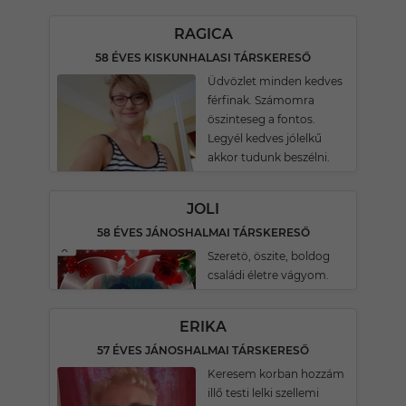
RAGICA
58 ÉVES KISKUNHALASI TÁRSKERESŐ
Üdvözlet minden kedves
férfinak. Számomra
öszinteseg a fontos.
Legyél kedves jólelkű
akkor tudunk beszélni.
JOLI
58 ÉVES JÁNOSHALMAI TÁRSKERESŐ
Szeretö, öszite, boldog
családi életre vágyom.
ERIKA
57 ÉVES JÁNOSHALMAI TÁRSKERESŐ
Keresem korban hozzám
illő testi lelki szellemi