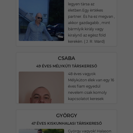
legyen tàrsa az
èletben.Egy èrtèkes
partner. Ès ha ez megvan ,
akkor gazdagabb , mint
bàrmlyik kiràly vagy
kiralynő az egèsz föld
kerekèn. ( J. R. Ward)
CSABA
49 ÉVES MÉLYKÚTI TÁRSKERESŐ
48 éves vagyok
Mélykúton élek van egy 16
éves fiam egyedül
nevelem csak komoly
kapcsolatot keresek
GYÖRGY
47 ÉVES KISKUNHALASI TÁRSKERESŐ
György vagyok! Halason