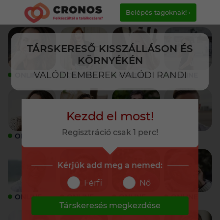
Belépés tagoknak! ›
TÁRSKERESŐ KISSZÁLLÁSON ÉS
KÖRNYÉKÉN
VALÓDI EMBEREK VALÓDI RANDI
ONLINE
ONLINE
ONLINE
ONLINE
Kezdd el most!
Regisztráció csak 1 perc!
ONLINE
ONLINE
ONLINE
ONLINE
Kérjük add meg a nemed:
Férfi
Nő
ONLINE
ONLINE
ONLINE
ONLINE
Társkeresés megkezdése