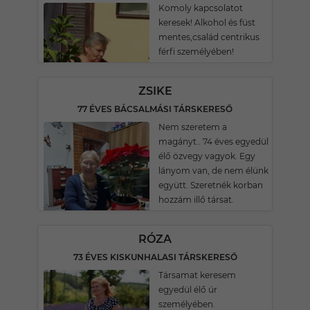
Komoly kapcsolatot
keresek! Alkohol és füst
mentes,család centrikus
férfi személyében!
ZSIKE
77 ÉVES BÁCSALMÁSI TÁRSKERESŐ
Nem szeretem a
magányt.. 74 éves egyedül
élő özvegy vagyok. Egy
lányom van, de nem élünk
együtt. Szeretnék korban
hozzám illő társat.
RÓZA
73 ÉVES KISKUNHALASI TÁRSKERESŐ
Társamat keresem
egyedül élő úr
személyében.