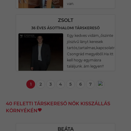
van.
ZSOLT
36 ÉVES ÁSOTTHALOMI TÁRSKERESŐ
Egy kedves vidám,,őszinte
jószívű lányt keresek
tartós,tartalmas,kapcsolatra.Elsőso
Csongrád megyéből.Ha itt
kell hogy egymásra
találjunk..ám legyen!!
1
2
3
4
5
6
7
40 FELETTI TÁRSKERESŐ NŐK KISSZÁLLÁS
KÖRNYÉKÉN
BEÁTA