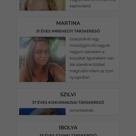
kapcsolatot
MARTINA
31 ÉVES IMREHEGYI TÁRSKERESŐ
Sziasztok én egy
mosolygós nő vagyok
nagyon szeretem a
kutyákat 1gyerekem van.
Aki szeretne többet
megtudni rólam az írjon
nyugodtan
SZILVI
37 ÉVES KISKUNMAJSAI TÁRSKERESŐ
Ismerkednék
IBOLYA
35 ÉVES SZANKI TÁRSKERESŐ