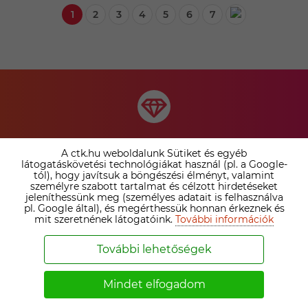
1
2
3
4
5
6
7
TÁRSKERESŐ
A ctk.hu weboldalunk Sütiket és egyéb
látogatáskövetési technológiákat használ (pl. a Google-
SZOLGÁLTATÁSAINK
tól), hogy javítsuk a böngészési élményt, valamint
személyre szabott tartalmat és célzott hirdetéseket
ÖSSZEHASONLÍTÁSA ›
jeleníthessünk meg (személyes adatait is felhasználva
pl. Google által), és megérthessük honnan érkeznek és
mit szeretnének látogatóink.
További információk
Nézd meg az irodai prémium tagság és az online
társkereső tagságok közötti különbséget. Válaszd ki a
További lehetőségek
számodra legelőnyösebb megoldást!
Mindet elfogadom
Bővebben ›