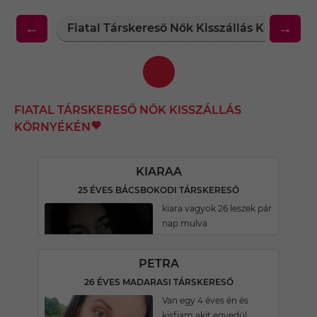
←
→
Fiatal Társkereső Nők Kisszállás Környéké
FIATAL TÁRSKERESŐ NŐK KISSZÁLLÁS
KÖRNYÉKÉN
KIARAA
25 ÉVES BÁCSBOKODI TÁRSKERESŐ
kiara vagyok 26 leszek pár
nap mulva
PETRA
26 ÉVES MADARASI TÁRSKERESŐ
Van egy 4 éves én és
kisfiam akit egyedül