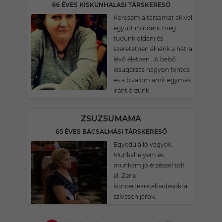
66 ÉVES KISKUNHALASI TÁRSKERESŐ
Keresem a társamat akivel
együtt mindent meg
tudunk oldani és
szeretetben élnénk a hátra
lévő életben . A belső
kisugárzás nagyon fontos
és a bizalom amit egymás
iránt érzünk.
ZSUZSUMAMA
65 ÉVES BÁCSALMÁSI TÁRSKERESŐ
Egyedülálló vagyok.
Munkahelyem és
munkám jó érzéssel tölt
el. Zenei
koncertekre,előadásokra
szívesen járok.