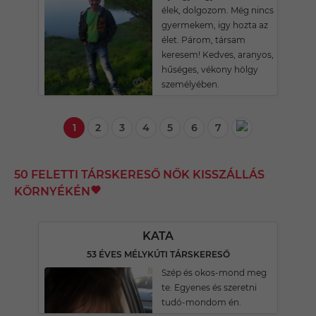
élek, dolgozom. Még nincs
gyermekem, igy hozta az
élet. Párom, társam
keresem! Kedves, aranyos,
hűséges, vékony hölgy
személyében.
1
2
3
4
5
6
7
50 FELETTI TÁRSKERESŐ NŐK KISSZÁLLÁS
KÖRNYÉKÉN
KATA
53 ÉVES MÉLYKÚTI TÁRSKERESŐ
Szép és okos-mond meg
te. Egyenes és szeretni
tudó-mondom én.