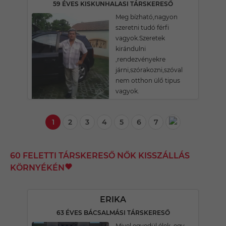
59 ÉVES KISKUNHALASI TÁRSKERESŐ
Meg bízható,nagyon
szeretni tudó férfi
vagyok.Szeretek
kirándulni
,rendezvényekre
járni,szórakozni,szóval
nem otthon ülő tipus
vagyok.
1
2
3
4
5
6
7
60 FELETTI TÁRSKERESŐ NŐK KISSZÁLLÁS
KÖRNYÉKÉN
ERIKA
63 ÉVES BÁCSALMÁSI TÁRSKERESŐ
Mivel egyedül élek, egy