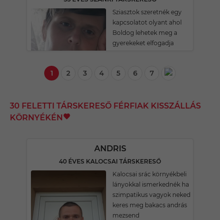
Sziasztok szeretnék egy
kapcsolatot olyant ahol
Boldog lehetek meg a
gyerekeket elfogadja
1
2
3
4
5
6
7
30 FELETTI TÁRSKERESŐ FÉRFIAK KISSZÁLLÁS
KÖRNYÉKÉN
ANDRIS
40 ÉVES KALOCSAI TÁRSKERESŐ
Kalocsai srác környékbeli
lányokkal ismerkednék ha
szimpatikus vagyok neked
keres meg bakacs andrás
mezsend