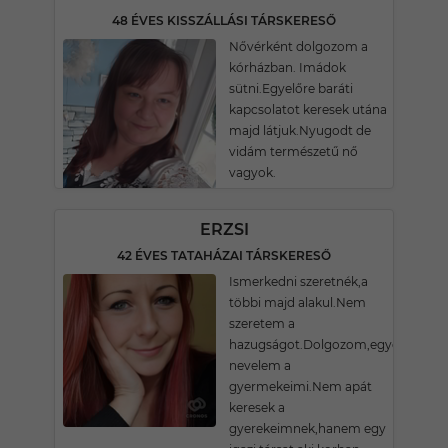
48 ÉVES KISSZÁLLÁSI TÁRSKERESŐ
Nővérként dolgozom a
kórházban. Imádok
sütni.Egyelőre baráti
kapcsolatot keresek utána
majd látjuk.Nyugodt de
vidám természetű nő
vagyok.
ERZSI
42 ÉVES TATAHÁZAI TÁRSKERESŐ
Ismerkedni szeretnék,a
többi majd alakul.Nem
szeretem a
hazugságot.Dolgozom,egyedül
nevelem a
gyermekeimi.Nem apát
keresek a
gyerekeimnek,hanem egy