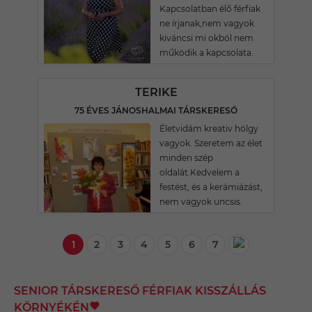
Kapcsolatban élő férfiak
ne írjanak,nem vagyok
kiváncsi mi okból nem
működik a kapcsolata.
TERIKE
75 ÉVES JÁNOSHALMAI TÁRSKERESŐ
Életvidám kreativ hölgy
vagyok. Szeretem az élet
minden szép
oldalát.Kedvelem a
festést, és a kerámiázást,
nem vagyok uncsis.
1
2
3
4
5
6
7
SENIOR TÁRSKERESŐ FÉRFIAK KISSZÁLLÁS
KÖRNYÉKÉN