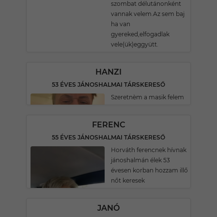
szombat délutánonként
vannak velem.Az sem baj
ha van
gyereked,elfogadlak
vele(ük)eggyütt.
HANZI
53 ÉVES JÁNOSHALMAI TÁRSKERESŐ
Szeretnèm a masik felem
FERENC
55 ÉVES JÁNOSHALMAI TÁRSKERESŐ
Horváth ferencnek hívnak
jánoshalmán élek 53
évesen korban hozzam illő
nőt keresek
JANÓ