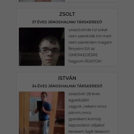
ZSOLT
37 ÉVES JÁNOSHALMAI TÁRSKERESŐ
sziasztok!Ide túl sokat
nem szeretnék írni mert
nem szeretném magam
fényezni.Ezt az
ISMERKEDÉSRE
hagyom.ÍRJATOK!
ISTVÁN
34 ÉVES JÁNOSHALMAI TÁRSKERESŐ
sziasztok! 28 éves
egyedülálló
vagyok.,nekem nincs
párom,nincs
gyerekem.komoly
kapcsolatot céljaból
keresem.Saját lakásom