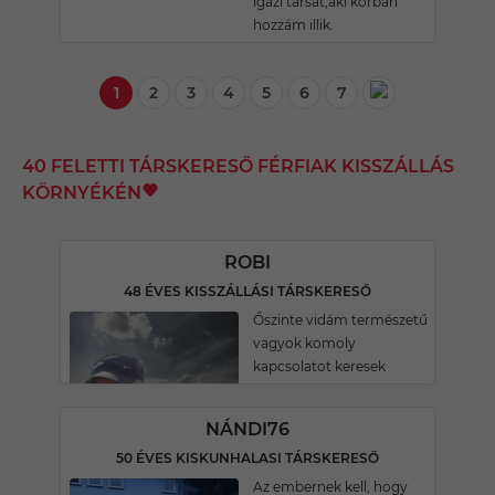
igazi társat,aki korban
hozzám illik.
1
2
3
4
5
6
7
40 FELETTI TÁRSKERESŐ FÉRFIAK KISSZÁLLÁS
KÖRNYÉKÉN
ROBI
48 ÉVES KISSZÁLLÁSI TÁRSKERESŐ
Őszinte vidám természetű
vagyok komoly
kapcsolatot keresek
NÁNDI76
50 ÉVES KISKUNHALASI TÁRSKERESŐ
Az embernek kell, hogy