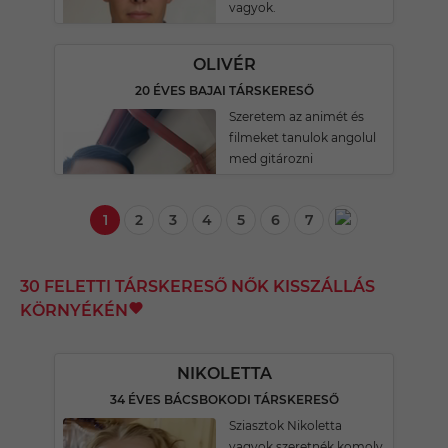
vagyok.
OLIVÉR
20 ÉVES BAJAI TÁRSKERESŐ
Szeretem az animét és
filmeket tanulok angolul
med gitározni
1
2
3
4
5
6
7
30 FELETTI TÁRSKERESŐ NŐK KISSZÁLLÁS
KÖRNYÉKÉN
NIKOLETTA
34 ÉVES BÁCSBOKODI TÁRSKERESŐ
Sziasztok Nikoletta
vagyok szeretnék komoly