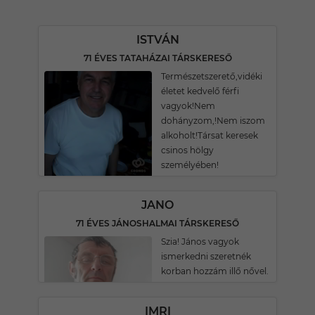
ISTVÁN
71 ÉVES TATAHÁZAI TÁRSKERESŐ
Természetszerető,vidéki
életet kedvelő férfi
vagyok!Nem
dohányzom,!Nem iszom
alkoholt!Társat keresek
csinos hölgy
személyében!
JANO
71 ÉVES JÁNOSHALMAI TÁRSKERESŐ
Szia! János vagyok
ismerkedni szeretnék
korban hozzám illő nővel.
IMRI