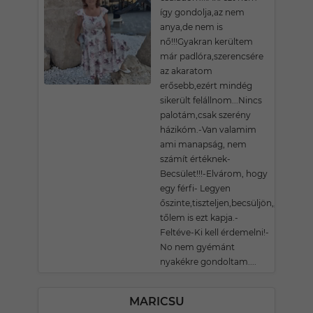
így gondolja,az nem
anya,de nem is
nő!!!Gyakran kerültem
már padlóra,szerencsére
az akaratom
erősebb,ezért mindég
sikerült felállnom...Nincs
palotám,csak szerény
házikóm.-Van valamim
ami manapság, nem
számít értéknek-
Becsület!!!-Elvárom, hogy
egy férfi- Legyen
őszinte,tiszteljen,becsüljön,,,mert
tőlem is ezt kapja.-
Feltéve-Ki kell érdemelni!-
No nem gyémánt
nyakékre gondoltam....
MARICSU