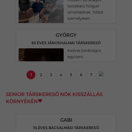
testalkatú hölgyel
ismerkednek. Többit
személyesen.
GYÖRGY
65 ÉVES JÁNOSHALMAI TÁRSKERESŐ
Kedves barátságos
egyszerü
1
2
3
4
5
6
7
SENIOR TÁRSKERESŐ NŐK KISSZÁLLÁS
KÖRNYÉKÉN
GABI
74 ÉVES BÁCSALMÁSI TÁRSKERESŐ