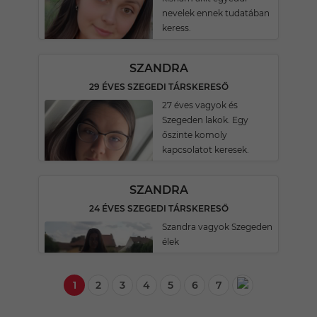
nevelek ennek tudatában
keress.
SZANDRA
29 ÉVES SZEGEDI TÁRSKERESŐ
27 éves vagyok és
Szegeden lakok. Egy
őszinte komoly
kapcsolatot keresek.
SZANDRA
24 ÉVES SZEGEDI TÁRSKERESŐ
Szandra vagyok Szegeden
élek
1
2
3
4
5
6
7