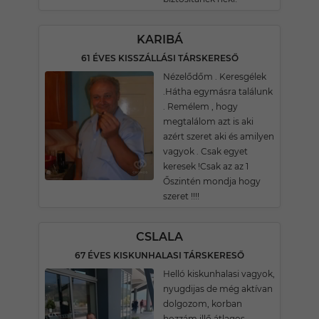
KARIBÁ
61 ÉVES KISSZÁLLÁSI TÁRSKERESŐ
Nézelődőm . Keresgélek
.Hátha egymásra találunk
. Remélem , hogy
megtalálom azt is aki
azért szeret aki és amilyen
vagyok . Csak egyet
keresek !Csak az az 1
Őszintén mondja hogy
szeret !!!!
CSLALA
67 ÉVES KISKUNHALASI TÁRSKERESŐ
Helló kiskunhalasi vagyok,
nyugdijas de még aktívan
dolgozom, korban
hozzám illő átlagos