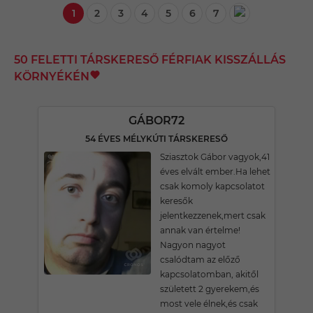
1
2
3
4
5
6
7
50 FELETTI TÁRSKERESŐ FÉRFIAK KISSZÁLLÁS
KÖRNYÉKÉN
GÁBOR72
54 ÉVES MÉLYKÚTI TÁRSKERESŐ
Sziasztok Gábor vagyok,41
éves elvált ember.Ha lehet
csak komoly kapcsolatot
keresők
jelentkezzenek,mert csak
annak van értelme!
Nagyon nagyot
csalódtam az előző
kapcsolatomban, akitől
született 2 gyerekem,és
most vele élnek,és csak