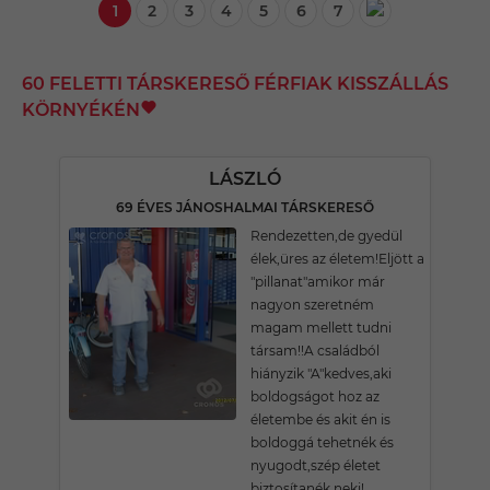
1
2
3
4
5
6
7
60 FELETTI TÁRSKERESŐ FÉRFIAK KISSZÁLLÁS
KÖRNYÉKÉN
LÁSZLÓ
69 ÉVES JÁNOSHALMAI TÁRSKERESŐ
Rendezetten,de gyedül
élek,üres az életem!Eljött a
"pillanat"amikor már
nagyon szeretném
magam mellett tudni
társam!!A családból
hiányzik "A"kedves,aki
boldogságot hoz az
életembe és akit én is
boldoggá tehetnék és
nyugodt,szép életet
biztosítanék neki!