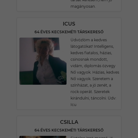
magányosan.
ICUS
64 ÉVES KECSKEMÉTI TÁRSKERESŐ
Üdvözlöm a kedves
látogatókat! Intelligens,
kedves fiatalos, házias,
csinosnak mondott,
vidám, diplomás özvegy
Nő vagyok. Házias, kedves
Nő vagyok. Szeretem a
színházat, a jó zenét, a
rock operát. Szeretek
kirándulni, táncolni. Üdv:
Icu
CSILLA
64 ÉVES KECSKEMÉTI TÁRSKERESŐ