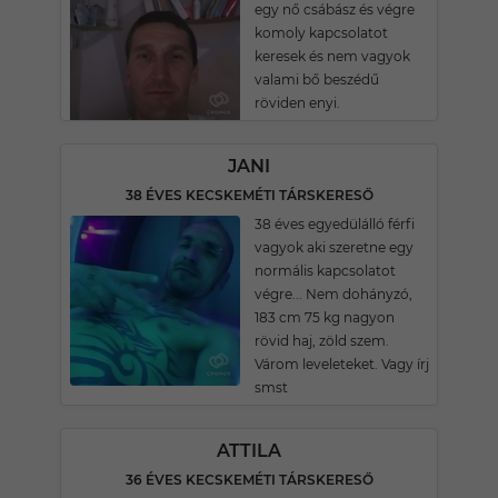
egy nő csábász és végre
komoly kapcsolatot
keresek és nem vagyok
valami bő beszédű
röviden enyi.
JANI
38 ÉVES KECSKEMÉTI TÁRSKERESŐ
38 éves egyedülálló férfi
vagyok aki szeretne egy
normális kapcsolatot
végre... Nem dohányzó,
183 cm 75 kg nagyon
rövid haj, zöld szem.
Várom leveleteket. Vagy írj
smst
ATTILA
36 ÉVES KECSKEMÉTI TÁRSKERESŐ