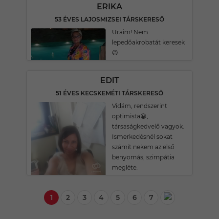
ERIKA
53 ÉVES LAJOSMIZSEI TÁRSKERESŐ
Uraim! Nem
lepedőakrobatát keresek
😉
EDIT
51 ÉVES KECSKEMÉTI TÁRSKERESŐ
Vidám, rendszerint
optimista😀,
társaságkedvelő vagyok.
Ismerkedésnél sokat
számít nekem az első
benyomás, szimpátia
megléte.
1
2
3
4
5
6
7