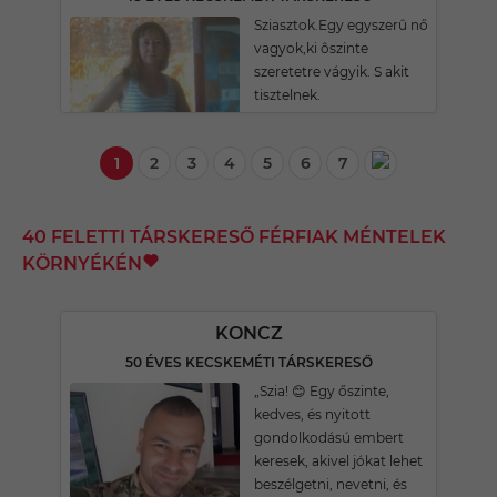
Sziasztok.Egy egyszerû nő
vagyok,ki ôszinte
szeretetre vágyik. S akit
tisztelnek.
1
2
3
4
5
6
7
40 FELETTI TÁRSKERESŐ FÉRFIAK MÉNTELEK
KÖRNYÉKÉN
KONCZ
50 ÉVES KECSKEMÉTI TÁRSKERESŐ
„Szia! 😊 Egy őszinte,
kedves, és nyitott
gondolkodású embert
keresek, akivel jókat lehet
beszélgetni, nevetni, és