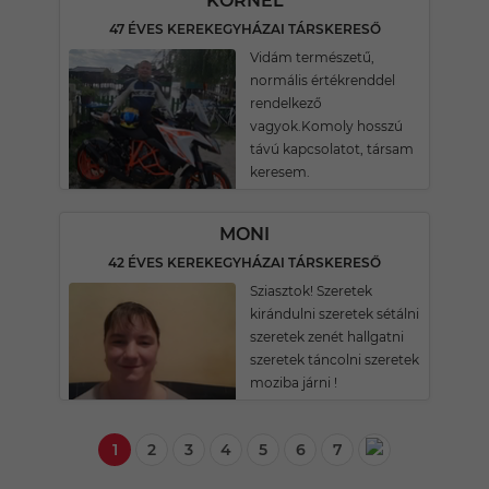
KORNÉL
47 ÉVES KEREKEGYHÁZAI TÁRSKERESŐ
Vidám természetű,
normális értékrenddel
rendelkező
vagyok.Komoly hosszú
távú kapcsolatot, társam
keresem.
MONI
42 ÉVES KEREKEGYHÁZAI TÁRSKERESŐ
Sziasztok! Szeretek
kirándulni szeretek sétálni
szeretek zenét hallgatni
szeretek táncolni szeretek
moziba járni !
1
2
3
4
5
6
7