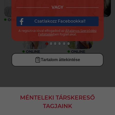
VAGY
ONLINE
ONLINE
ONLINE
ONLINE
Csatlakozz Facebookkal!
A regisztrációval elfogadod az
Általános Szerződési
Feltételek
ben foglaltakat.
ONLINE
ONLINE
Tartalom áttekintése
MÉNTELEKI TÁRSKERESŐ
TAGJAINK