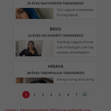
29 ÉVES NAGYKŐRÖSI TÁRSKERESŐ
Timi vagyok Ismerkedek
És meg lássuk
BRIGI
24 ÉVES KECSKEMÉTI TÁRSKERESŐ
Szia Brigi vagyok 23 éves
cuki mosolygós cuki csaj
szívesen ismerkedem!
HIRAYA
28 ÉVES TÁBORFALVAI TÁRSKERESŐ
Always loving and caring
1
2
3
4
5
6
7