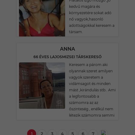
Fiatalos izgö mozgó ,jó
kedvű magára és
környezetére sokat adó
nő vagyok,hasonló
adottságokkal keresem a
társam.
ANNA
66 ÉVES LAJOSMIZSEI TÁRSKERESŐ
Keresem a párom aki
olyannak szeret amilyen
vagyok szeretem a
vidámsagot és minden
mást ,kirándulás stb.. Ami
a legfontosabb a
számomra az az
őszinteség , enélkül nem
létezik számomra semmi
1
2
3
4
5
6
7