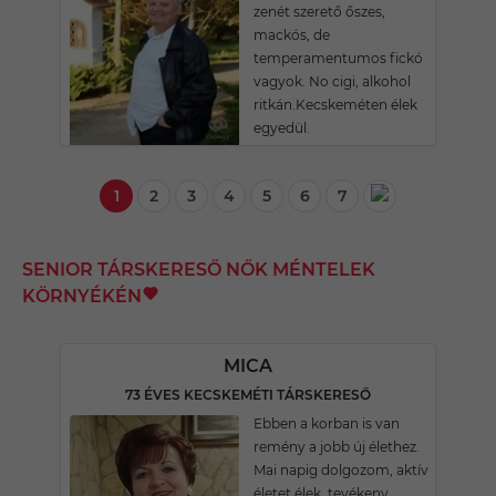
zenét szerető őszes,
mackós, de
temperamentumos fickó
vagyok. No cigi, alkohol
ritkán.Kecskeméten élek
egyedül.
1
2
3
4
5
6
7
SENIOR TÁRSKERESŐ NŐK MÉNTELEK
KÖRNYÉKÉN
MICA
73 ÉVES KECSKEMÉTI TÁRSKERESŐ
Ebben a korban is van
remény a jobb új élethez.
Mai napig dolgozom, aktív
életet élek, tevékeny