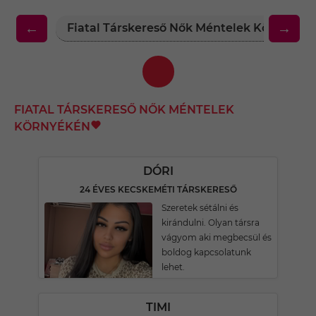
←
→
Fiatal Társkereső Nők Méntelek Környéké
FIATAL TÁRSKERESŐ NŐK MÉNTELEK
KÖRNYÉKÉN
DÓRI
24 ÉVES KECSKEMÉTI TÁRSKERESŐ
Szeretek sétálni és
kirándulni. Olyan társra
vágyom aki megbecsül és
boldog kapcsolatunk
lehet.
TIMI