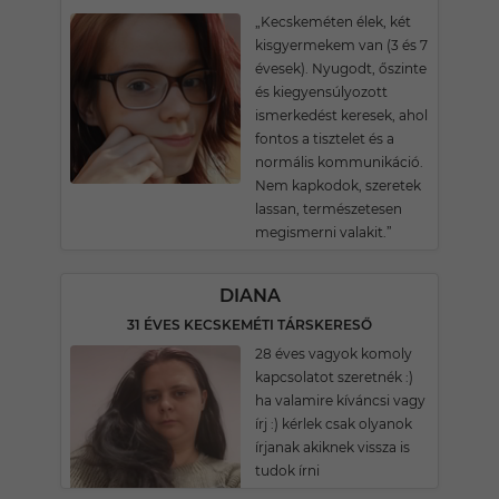
„Kecskeméten élek, két
kisgyermekem van (3 és 7
évesek). Nyugodt, őszinte
és kiegyensúlyozott
ismerkedést keresek, ahol
fontos a tisztelet és a
normális kommunikáció.
Nem kapkodok, szeretek
lassan, természetesen
megismerni valakit.”
DIANA
31 ÉVES KECSKEMÉTI TÁRSKERESŐ
28 éves vagyok komoly
kapcsolatot szeretnék :)
ha valamire kíváncsi vagy
írj :) kérlek csak olyanok
írjanak akiknek vissza is
tudok írni