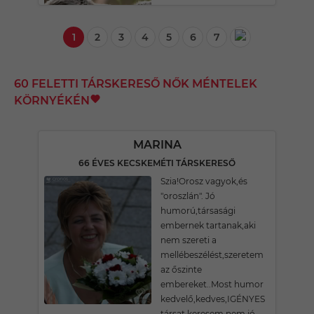
1
2
3
4
5
6
7
60 FELETTI TÁRSKERESŐ NŐK MÉNTELEK
KÖRNYÉKÉN
MARINA
66 ÉVES KECSKEMÉTI TÁRSKERESŐ
Szia!Orosz vagyok,és
"oroszlán". Jó
humorú,társasági
embernek tartanak,aki
nem szereti a
mellébeszélést,szeretem
az őszinte
embereket..Most humor
kedvelő,kedves,IGÉNYES
társat keresem,nem jó