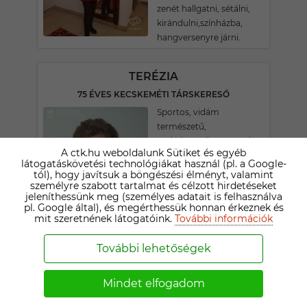
zenét hallgatni, sétálni,
kirándulni,színházba,
hangversenyre járni.
TERÉZIA
75 ÉVES KECSKEMÉTI TÁRSKERESŐ
Sportos, vidám
természetű,
családcentrikus vagyok.
A ctk.hu weboldalunk Sütiket és egyéb
Szeretem a vidám
látogatáskövetési technológiákat használ (pl. a Google-
természetű emberek
tól), hogy javítsuk a böngészési élményt, valamint
társaságát. Szívesen
személyre szabott tartalmat és célzott hirdetéseket
jeleníthessünk meg (személyes adatait is felhasználva
vagyok az 5 éves
pl. Google által), és megérthessük honnan érkeznek és
unokámmal.
mit szeretnének látogatóink.
További információk
További lehetőségek
1
2
3
4
5
6
7
Mindet elfogadom
SENIOR TÁRSKERESŐ FÉRFIAK MÉNTELEK