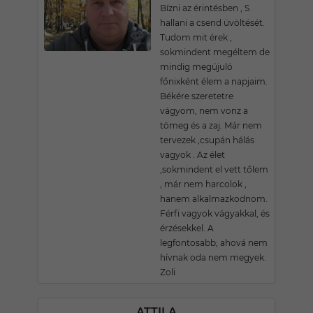
Bízni az érintésben , S
hallani a csend üvöltését.
Tudom mit érek ,
sokmindent megéltem de
mindig megújuló
főnixként élem a napjaim.
Békére szeretetre
vágyom, nem vonz a
tömeg és a zaj. Már nem
tervezek ,csupán hálás
vagyok . Az élet
,sokmindent el vett tőlem
, már nem harcolok ,
hanem alkalmazkodnom.
Férfi vagyok vágyakkal, és
érzésekkel. A
legfontosabb; ahová nem
hívnak oda nem megyek.
Zoli
ATTILA