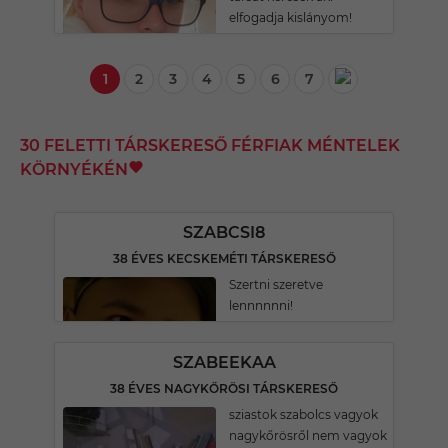
elfogadja kislányom!
1
2
3
4
5
6
7
30 FELETTI TÁRSKERESŐ FÉRFIAK MÉNTELEK
KÖRNYÉKÉN
SZABCSI8
38 ÉVES KECSKEMÉTI TÁRSKERESŐ
Szertni szeretve
lennnnnni!
SZABEEKAA
38 ÉVES NAGYKŐRÖSI TÁRSKERESŐ
sziastok szabolcs vagyok
nagykőrösről nem vagyok