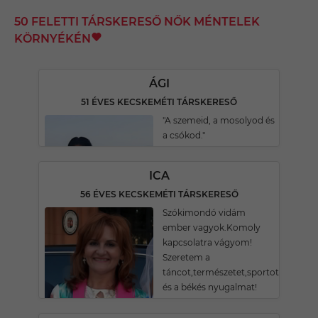
50 FELETTI TÁRSKERESŐ NŐK MÉNTELEK
KÖRNYÉKÉN
ÁGI
51 ÉVES KECSKEMÉTI TÁRSKERESŐ
"A szemeid, a mosolyod és
a csókod."
ICA
56 ÉVES KECSKEMÉTI TÁRSKERESŐ
Szókimondó vidám
ember vagyok.Komoly
kapcsolatra vágyom!
Szeretem a
táncot,természetet,sportot
és a békés nyugalmat!