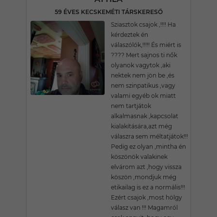
59 ÉVES KECSKEMÉTI TÁRSKERESŐ
Sziasztok csajok ,!!!! Ha
kérdeztek én
válaszólók,!!!!! És miért is
???? Mert sajnos ti nők
olyanok vagytok ,aki
nektek nem jön be ,és
nem szinpatikus ,vagy
valami egyéb ok miatt
nem tartjátok
alkalmasnak ,kapcsolat
kialakítására,azt még
válaszra sem méltatjátok!!!
Pedig ez olyan ,mintha én
köszönök valakinek
elvárom azt ,hogy vissza
köszön ,mondjuk még
etikailag is ez a normális!!!
Ezért csajok ,most hölgy
válasz van !!! Magamról