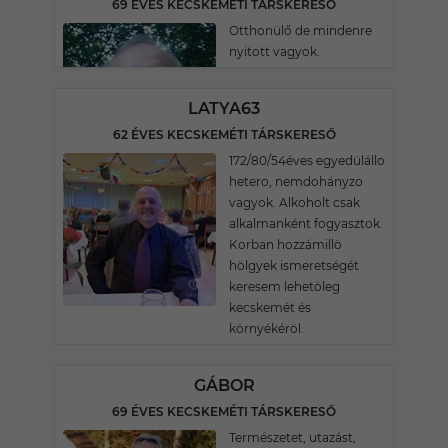
69 ÉVES KECSKEMÉTI TÁRSKERESŐ
Otthonülő de mindenre
nyitott vagyok.
LATYA63
62 ÉVES KECSKEMÉTI TÁRSKERESŐ
172/80/54éves egyedülállo
hetero, nemdohányzo
vagyok. Alkoholt csak
alkalmanként fogyasztok.
Korban hozzámillö
hölgyek ismeretségét
keresem lehetöleg
kecskemét és
környékéröl.
GÁBOR
69 ÉVES KECSKEMÉTI TÁRSKERESŐ
Természetet, utazást,