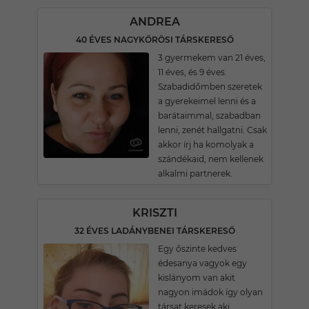
ANDREA
40 ÉVES NAGYKŐRÖSI TÁRSKERESŐ
3 gyermekem van 21 éves,
11 éves, és 9 éves.
Szabadidőmben szeretek
a gyerekeimel lenni és a
barátaimmal, szabadban
lenni, zenét hallgatni. Csak
akkor írj ha komolyak a
szándékaid, nem kellenek
alkalmi partnerek.
KRISZTI
32 ÉVES LADÁNYBENEI TÁRSKERESŐ
Egy őszinte kedves
édesanya vagyok egy
kislányom van akit
nagyon imádok így olyan
társat keresek aki