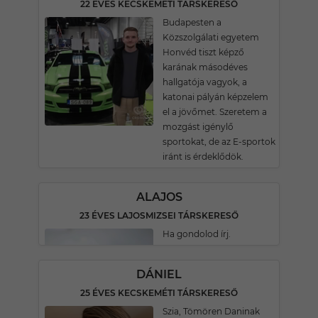
22 ÉVES KECSKEMÉTI TÁRSKERESŐ
Budapesten a
Közszolgálati egyetem
Honvéd tiszt képző
karának másodéves
hallgatója vagyok, a
katonai pályán képzelem
el a jövőmet. Szeretem a
mozgást igénylő
sportokat, de az E-sportok
iránt is érdeklődök.
ALAJOS
23 ÉVES LAJOSMIZSEI TÁRSKERESŐ
Ha gondolod írj.
DÁNIEL
25 ÉVES KECSKEMÉTI TÁRSKERESŐ
Szia, Tömören Daninak