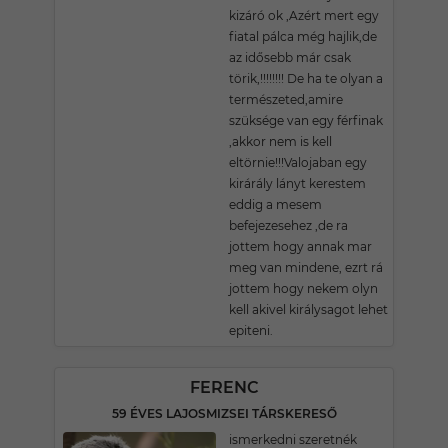
kizáró ok ,Azért mert egy
fiatal pálca még hajlik,de
az idősebb már csak
törik,!!!!!!!! De ha te olyan a
természeted,amire
szüksége van egy férfinak
,akkor nem is kell
eltörnie!!!Valojaban egy
kirárály lányt kerestem
eddig a mesem
befejezesehez ,de ra
jottem hogy annak mar
meg van mindene, ezrt rá
jottem hogy nekem olyn
kell akivel királysagot lehet
epiteni.
FERENC
59 ÉVES LAJOSMIZSEI TÁRSKERESŐ
ismerkedni szeretnék