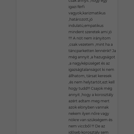
csak annyit ,hogy egy
igazi férfi
vagyok,karizmatikus
,határozott,jó
indulatú,empatikus
mindent szeretek ami jó
!!!! A nöt nem irányitom
,csak vezetem ,mint ha a
táncparketten lennénk!! Ja
még annyit ,a hazugságot
,a nagyképüséget és az
igazságtalanságot ki nem
állhatom, társat keresek
,és nem helytartót,ezt kell
hogy tudd!!! Csajok még
annyit ,hogy a korosztály
azért adtam meg mert
azok elönyben vannak
nekem ilyen nőre vagy
nökre van szükségem és
nem viccből !!! De az
időseb korosztály sem