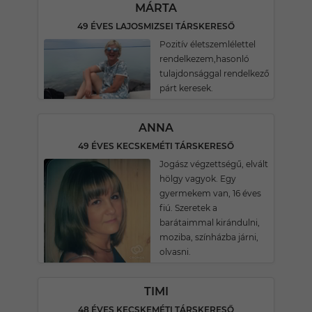
MÁRTA
49 ÉVES LAJOSMIZSEI TÁRSKERESŐ
Pozitív életszemlélettel
rendelkezem,hasonló
tulajdonsággal rendelkező
párt keresek.
ANNA
49 ÉVES KECSKEMÉTI TÁRSKERESŐ
Jogász végzettségű, elvált
hölgy vagyok. Egy
gyermekem van, 16 éves
fiú. Szeretek a
barátaimmal kirándulni,
moziba, színházba járni,
olvasni.
TIMI
48 ÉVES KECSKEMÉTI TÁRSKERESŐ