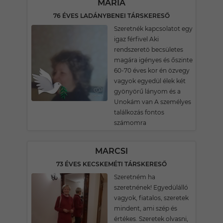
MÁRIA
76 ÉVES LADÁNYBENEI TÁRSKERESŐ
Szeretnék kapcsolatot egy
igaz férfivel Aki
rendszeretö becsületes
magára igényes és őszinte
60-70 éves kor én özvegy
vagyok egyedül élek két
gyönyörű lányom és a
Unokám van A személyes
találkozás fontos
számomra
MARCSI
73 ÉVES KECSKEMÉTI TÁRSKERESŐ
Szeretném ha
szeretnének! Egyedülálló
vagyok, fiatalos, szeretek
mindent, ami szép és
értékes. Szeretek olvasni,