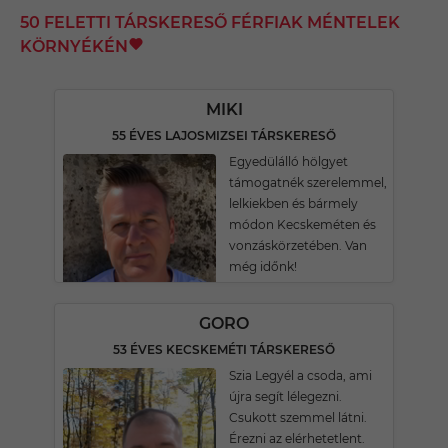
50 FELETTI TÁRSKERESŐ FÉRFIAK MÉNTELEK
KÖRNYÉKÉN
MIKI
55 ÉVES LAJOSMIZSEI TÁRSKERESŐ
Egyedülálló hölgyet
támogatnék szerelemmel,
lelkiekben és bármely
módon Kecskeméten és
vonzáskörzetében. Van
még időnk!
GORO
53 ÉVES KECSKEMÉTI TÁRSKERESŐ
Szia Legyél a csoda, ami
újra segít lélegezni.
Csukott szemmel látni.
Érezni az elérhetetlent.