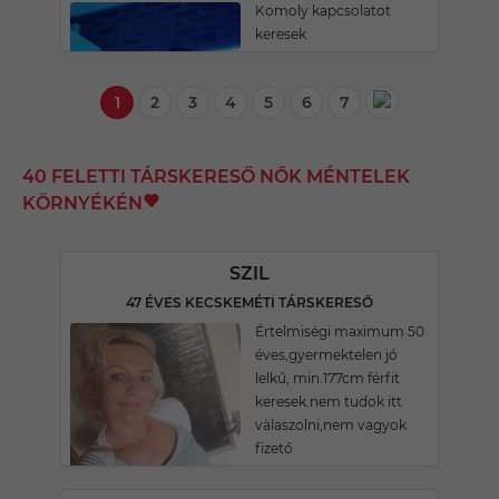
Komoly kapcsolatot
keresek
1
2
3
4
5
6
7
40 FELETTI TÁRSKERESŐ NŐK MÉNTELEK
KÖRNYÉKÉN
SZIL
47 ÉVES KECSKEMÉTI TÁRSKERESŐ
Értelmiségi maximum 50
éves,gyermektelen jó
lelkű, min.177cm férfit
keresek.nem tudok itt
vàlaszolni,nem vagyok
fizető