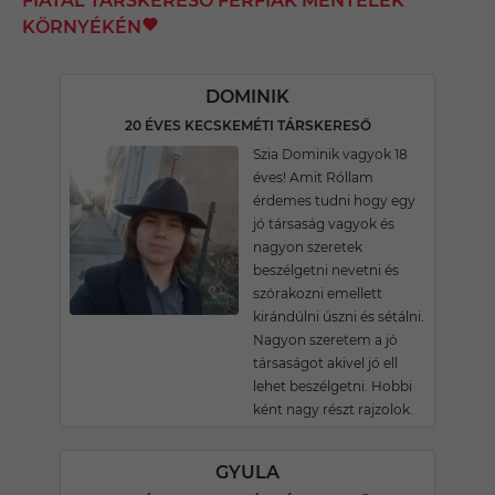
FIATAL TÁRSKERESŐ FÉRFIAK MÉNTELEK
KÖRNYÉKÉN
DOMINIK
20 ÉVES KECSKEMÉTI TÁRSKERESŐ
Szia Dominik vagyok 18
éves! Amit Róllam
érdemes tudni hogy egy
jó társaság vagyok és
nagyon szeretek
beszélgetni nevetni és
szórakozni emellett
kirándúlni úszni és sétálni.
Nagyon szeretem a jó
társaságot akivel jó ell
lehet beszélgetni. Hobbi
ként nagy részt rajzolok.
GYULA