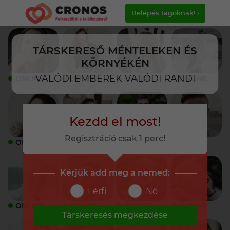
Belépés tagoknak! ›
TÁRSKERESŐ MÉNTELEKEN ÉS
KÖRNYÉKÉN
VALÓDI EMBEREK VALÓDI RANDI
ONLINE
ONLINE
ONLINE
ONLINE
Kezdd el most!
Regisztráció csak 1 perc!
ONLINE
ONLINE
ONLINE
ONLINE
Kérjük add meg a nemed:
Férfi
Nő
ONLINE
ONLINE
ONLINE
ONLINE
Társkeresés megkezdése