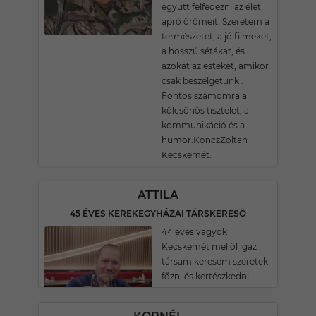
együtt felfedezni az élet
apró örömeit. Szeretem a
természetet, a jó filmeket,
a hosszú sétákat, és
azokat az estéket, amikor
csak beszélgetünk .
Fontos számomra a
kölcsönös tisztelet, a
kommunikáció és a
humor.KonczZoltan
Kecskemét.
ATTILA
45 ÉVES KEREKEGYHÁZAI TÁRSKERESŐ
44 éves vagyok
Kecskemét mellöl igaz
társam keresem szeretek
főzni és kertészkedni