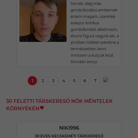
hivnak, elég más
gondolkodású embernek
érzem magam, szeretek
sokszor kritikus
gondolkodást alkalmazni,
elvont figura vagyok aki, a
jövőben többet szeretne a
természetben lenni
mintsem a kütyük közt.
Röviden ennyi.
1
2
3
4
5
6
7
30 FELETTI TÁRSKERESŐ NŐK MÉNTELEK
KÖRNYÉKÉN
NIKI996
30 ÉVES KECSKEMÉTI TÁRSKERESŐ