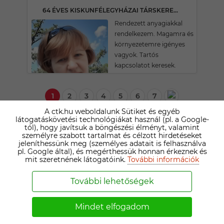
64 ÉVES KISKUNFÉLEGYHÁZAI TÁRSKERESŐ
Rendezett anyagiakkal
rendelkezem. Magamra és
környezetemre igényes
vagyok. Tartós
kapcsolatot keresek.
1
2
3
4
5
6
7
A ctk.hu weboldalunk Sütiket és egyéb
látogatáskövetési technológiákat használ (pl. a Google-
tól), hogy javítsuk a böngészési élményt, valamint
60 FELETTI TÁRSKERESŐ FÉRFIAK MÓRICGÁT
személyre szabott tartalmat és célzott hirdetéseket
KÖRNYÉKÉN
jeleníthessünk meg (személyes adatait is felhasználva
pl. Google által), és megérthessük honnan érkeznek és
mit szeretnének látogatóink.
További információk
TIBOR
További lehetőségek
69 ÉVES KISKUNFÉLEGYHÁZAI TÁRSKERESŐ
Családiházban lakon
Mindet elfogadom
szeretek kertészkedni
gyümölcsfát kezelni Van