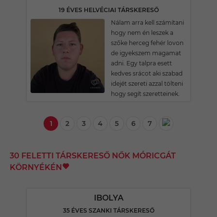
19 ÉVES HELVÉCIAI TÁRSKERESŐ
Nálam arra kell számítani
hogy nem én leszek a
szőke herceg fehér lovon
de igyekszem magamat
adni. Egy talpra esett
kedves srácot aki szabad
idejét szereti azzal tölteni
hogy segít szeretteinek.
1
2
3
4
5
6
7
30 FELETTI TÁRSKERESŐ NŐK MÓRICGÁT
KÖRNYÉKÉN
IBOLYA
35 ÉVES SZANKI TÁRSKERESŐ