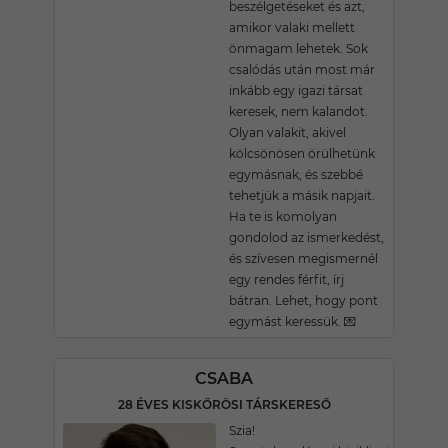
beszélgetéseket és azt,
amikor valaki mellett
önmagam lehetek. Sok
csalódás után most már
inkább egy igazi társat
keresek, nem kalandot.
Olyan valakit, akivel
kölcsönösen örülhetünk
egymásnak, és szebbé
tehetjük a másik napjait.
Ha te is komolyan
gondolod az ismerkedést,
és szívesen megismernél
egy rendes férfit, írj
bátran. Lehet, hogy pont
egymást keressük. 💌
CSABA
28 ÉVES KISKŐRÖSI TÁRSKERESŐ
Szia!