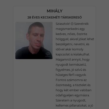
MIHÁLY
28 ÉVES KECSKEMÉTI TÁRSKERESŐ
Sziasztok! 🙂 Szeretnék
megismerkedni egy
kedves, nőies, őszinte
hölggyel, akivel jókat lehet
beszélgetni, nevetni, és
idővel akár komoly
kapcsolat is kialakulhat.
Magamról annyit, hogy
nyugodt természetű,
figyelmes, jó szívű és
hűséges férfi vagyok.
Fontos számomra az
őszinteség, a tisztelet és
hogy két ember valóban
odafigyeljen egymásra.
Szeretem a nyugodt,
kellemes pillanatokat, a jó