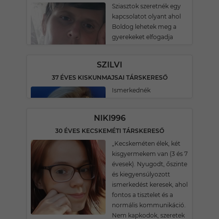
Sziasztok szeretnék egy
kapcsolatot olyant ahol
Boldog lehetek meg a
gyerekeket elfogadja
SZILVI
37 ÉVES KISKUNMAJSAI TÁRSKERESŐ
Ismerkednék
NIKI996
30 ÉVES KECSKEMÉTI TÁRSKERESŐ
„Kecskeméten élek, két
kisgyermekem van (3 és 7
évesek). Nyugodt, őszinte
és kiegyensúlyozott
ismerkedést keresek, ahol
fontos a tisztelet és a
normális kommunikáció.
Nem kapkodok, szeretek