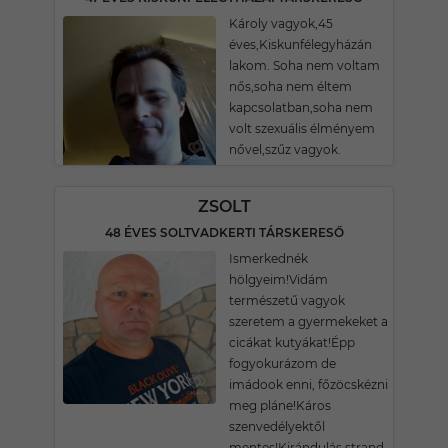
Károly vagyok,45
éves,Kiskunfélegyházán
lakom. Soha nem voltam
nős,soha nem éltem
kapcsolatban,soha nem
volt szexuális élményem
nővel,szűz vagyok.
ZSOLT
48 ÉVES SOLTVADKERTI TÁRSKERESŐ
Ismerkednék
hölgyeim!Vidám
természetű vagyok
szeretem a gyermekeket a
cicákat kutyákat!Épp
fogyokurázom de
imádook enni, főzöcskézni
meg pláne!Káros
szenvedélyektől
mentes!Kirándulás strand