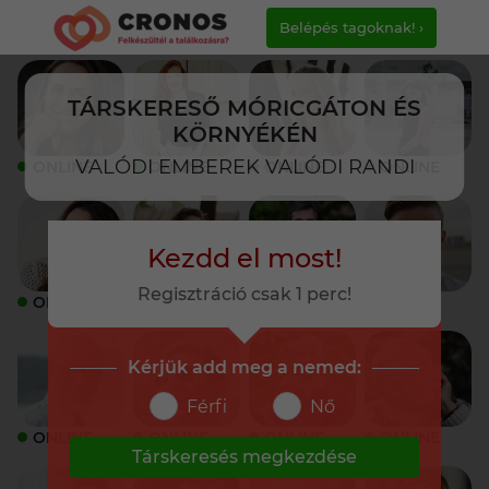
Belépés tagoknak! ›
TÁRSKERESŐ MÓRICGÁTON ÉS
KÖRNYÉKÉN
VALÓDI EMBEREK VALÓDI RANDI
ONLINE
ONLINE
ONLINE
ONLINE
Kezdd el most!
Regisztráció csak 1 perc!
ONLINE
ONLINE
ONLINE
ONLINE
Kérjük add meg a nemed:
Férfi
Nő
ONLINE
ONLINE
ONLINE
ONLINE
Társkeresés megkezdése