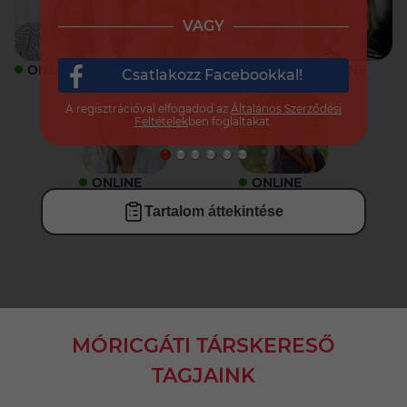
VAGY
ONLINE
ONLINE
ONLINE
ONLINE
Csatlakozz Facebookkal!
A regisztrációval elfogadod az
Általános Szerződési
Feltételek
ben foglaltakat.
ONLINE
ONLINE
Tartalom áttekintése
MÓRICGÁTI TÁRSKERESŐ
TAGJAINK