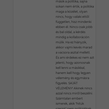
másik a politika, sajna
sokan nem értik, a politika
maga a közélet, olyan
nincs, hogy valaki ettől
független, hisz mindenki
ebben él. Nincs csak jobb
és bal oldal, a kérdés
mindig a kollaboráción
múlik. Ha ez hiányzik,
akkor vajmi kevés marad
a vacsora asztal mellett.
És ami érdekes ez nem azt
jelenti, hogy azonosnak
kell lenni a másikkal,
hanem kell hogy legyen
vélemény és egymásra
figyelés. SAJÁT
VÉLEMÉNY! Akinek nincs
azzal nincs miről beszélni.
Számtalan embert
ismerek, akik "hitük
szerint" nem politizálnak,