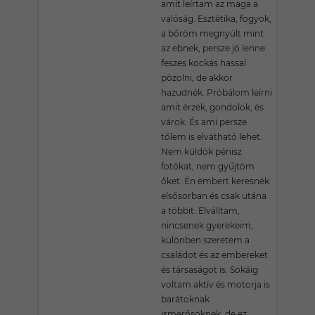
amit leírtam az maga a
valóság. Esztétika, fogyok,
a bőröm megnyúlt mint
az ebnek, persze jó lenne
feszes kockás hassal
pózolni, de akkor
hazudnék. Próbálom leírni
amit érzek, gondolok, és
várok. És ami persze
tőlem is elvátható lehet.
Nem küldök pénisz
fotókat, nem gyűjtöm
őket. Én embert keresnék
elsősorban és csak utána
a többit. Elválltam,
nincsenek gyerekeim,
különben szeretem a
családot és az embereket
és társaságot is. Sokáig
voltam aktív és motorja is
barátoknak
ismerősöknek, de ez