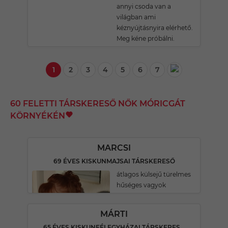
annyi csoda van a
világban ami
kéznyújtásnyira elérhető.
Meg kéne próbálni.
1
2
3
4
5
6
7
60 FELETTI TÁRSKERESŐ NŐK MÓRICGÁT
KÖRNYÉKÉN
MARCSI
69 ÉVES KISKUNMAJSAI TÁRSKERESŐ
átlagos külsejű türelmes
hűséges vagyok
MÁRTI
65 ÉVES KISKUNFÉLEGYHÁZAI TÁRSKERESŐ