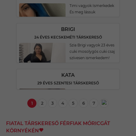
Timi vagyok Ismerkedek
És meg lássuk
BRIGI
24 ÉVES KECSKEMÉTI TÁRSKERESŐ
Szia Brigi vagyok 23 éves
cuki mosolygós cuki csaj
szívesen ismerkedem!
KATA
29 ÉVES SZENTESI TÁRSKERESŐ
1
2
3
4
5
6
7
FIATAL TÁRSKERESŐ FÉRFIAK MÓRICGÁT
KÖRNYÉKÉN