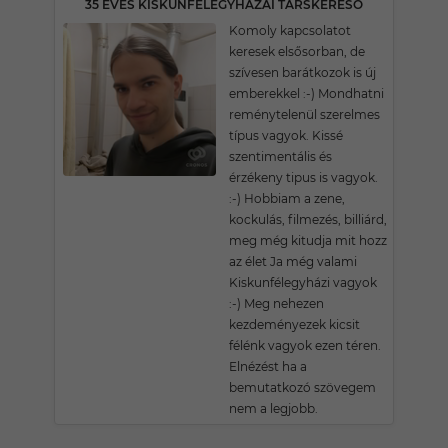
35 ÉVES KISKUNFÉLEGYHÁZAI TÁRSKERESŐ
Komoly kapcsolatot
keresek elsősorban, de
szívesen barátkozok is új
emberekkel :-) Mondhatni
reménytelenül szerelmes
típus vagyok. Kissé
szentimentális és
érzékeny tipus is vagyok.
:-) Hobbiam a zene,
kockulás, filmezés, billiárd,
meg még kitudja mit hozz
az élet Ja még valami
Kiskunfélegyházi vagyok
:-) Meg nehezen
kezdeményezek kicsit
félénk vagyok ezen téren.
Elnézést ha a
bemutatkozó szövegem
nem a legjobb.