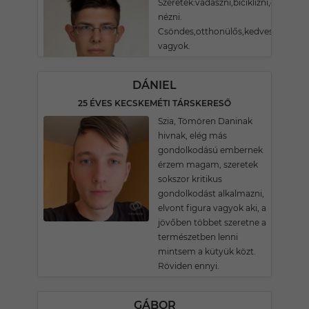
Szeretek:vadászni,biciklizni,olvasni,
nézni.
Csöndes,otthonülős,kedves
vagyok.
DÁNIEL
25 ÉVES KECSKEMÉTI TÁRSKERESŐ
Szia, Tömören Daninak
hivnak, elég más
gondolkodású embernek
érzem magam, szeretek
sokszor kritikus
gondolkodást alkalmazni,
elvont figura vagyok aki, a
jövőben többet szeretne a
természetben lenni
mintsem a kütyük közt.
Röviden ennyi.
GÁBOR