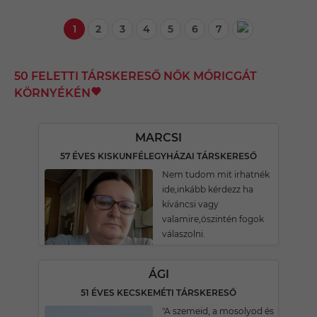
1
2
3
4
5
6
7
50 FELETTI TÁRSKERESŐ NŐK MÓRICGÁT
KÖRNYÉKÉN
MARCSI
57 ÉVES KISKUNFÉLEGYHÁZAI TÁRSKERESŐ
Nem tudom mit irhatnék
ide,inkább kérdezz ha
kíváncsi vagy
valamire,öszintén fogok
válaszolni.
ÁGI
51 ÉVES KECSKEMÉTI TÁRSKERESŐ
"A szemeid, a mosolyod és