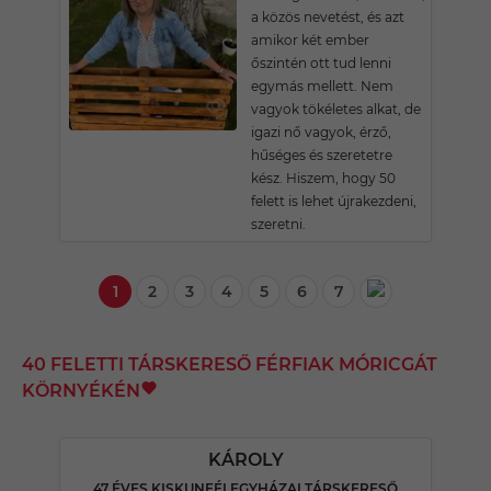
a közös nevetést, és azt
amikor két ember
őszintén ott tud lenni
egymás mellett. Nem
vagyok tökéletes alkat, de
igazi nő vagyok, érző,
hűséges és szeretetre
kész. Hiszem, hogy 50
felett is lehet újrakezdeni,
szeretni.
1
2
3
4
5
6
7
40 FELETTI TÁRSKERESŐ FÉRFIAK MÓRICGÁT
KÖRNYÉKÉN
KÁROLY
47 ÉVES KISKUNFÉLEGYHÁZAI TÁRSKERESŐ