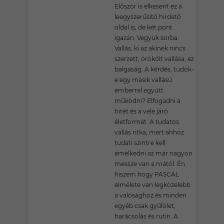
Először is elkeserít ez a
leegyszerűsítő hirdető
oldal is, de két pont
igazán. Vegyük sorba:
Vallás, ki az akinek nincs
szerzett, örökölt vallása, ez
balgaság. A kérdés, tudok-
e egy másik vallású
emberrel együtt
működni? Elfogadni a
hitét és a vele járó
életformát. A tudatos
vallás ritka, mert ahhoz
tudati szintre kell
emelkedni az már nagyon
messze van a mától. Én
hiszem hogy PASCAL
elmélete van legközelebb
a valósághoz és minden
egyéb csak gyűlölet,
harácsolás és rutin. A