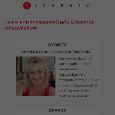
1
2
3
4
5
6
7
40 FELETTI TÁRSKERESŐ NŐK MÓRICGÁT
KÖRNYÉKÉN
GYÖNGYI
49 ÉVES KISKUNFÉLEGYHÁZAI TÁRSKERESŐ
Szia kedves idegen! 😊
Komolyabb kapcsolat
reményében
regisztráltam! Ha
szimpatikus vagyok, akkor
a többit megbeszéljük! 😊
Ha kérhetem, 50 év
felettiek ne, írjonak!!!
REBEKA