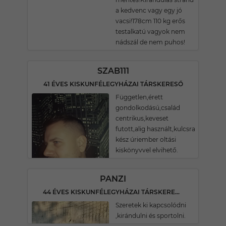
a kedvenc vagy egy jó
vacsi!178cm 110 kg erős
testalkatú vagyok nem
nádszál de nem puhos!
SZAB111
41 ÉVES KISKUNFÉLEGYHÁZAI TÁRSKERESŐ
Független,érett
gondolkodású,család
centrikus,keveset
futott,alig használt,kulcsra
kész úriember oltási
kiskönyvvel elvihető.
PANZI
44 ÉVES KISKUNFÉLEGYHÁZAI TÁRSKERESŐ
Szeretek ki kapcsolódni
,kirándulni és sportolni.