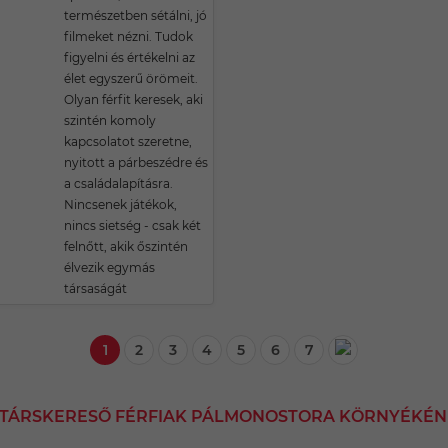
természetben sétálni, jó
filmeket nézni. Tudok
figyelni és értékelni az
élet egyszerű örömeit.
Olyan férfit keresek, aki
szintén komoly
kapcsolatot szeretne,
nyitott a párbeszédre és
a családalapításra.
Nincsenek játékok,
nincs sietség - csak két
felnőtt, akik őszintén
élvezik egymás
társaságát
1
2
3
4
5
6
7
I TÁRSKERESŐ FÉRFIAK PÁLMONOSTORA KÖRNYÉKÉN