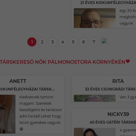
egy 20 é
megbizha
vagyok
1
2
3
4
5
6
7
I TÁRSKERESŐ NŐK PÁLMONOSTORA KÖRNYÉKÉN
ANETT
RITA
35 ÉVES KISKUNFÉLEGYHÁZAI TÁRSKERESŐ
32 ÉVES CSONGRÁDI TÁR
Kedvesnek tartom
Van 3 g
magam. Szeretek
beszélgetni és tanácsot
NICKY39
adni ha kell.Lehet hogy
40 ÉVES GÁTÉRI TÁRSK
kicsit gyerekes vagyok
😁
4 gyerm