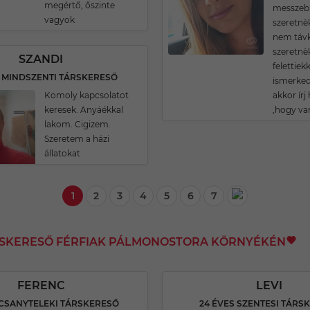
megértő, őszinte
messzeb
vagyok
szeretnè
nem távk
szeretnè
SZANDI
felettiek
S MINDSZENTI TÁRSKERESŐ
ismerked
Komoly kapcsolatot
akkor írj
keresek. Anyáékkal
,hogy va
lakom. Cigizem.
Szeretem a házi
állatokat
1
2
3
4
5
6
7
RSKERESŐ FÉRFIAK PÁLMONOSTORA KÖRNYÉKÉN
FERENC
LEVI
 CSANYTELEKI TÁRSKERESŐ
24 ÉVES SZENTESI TÁRS