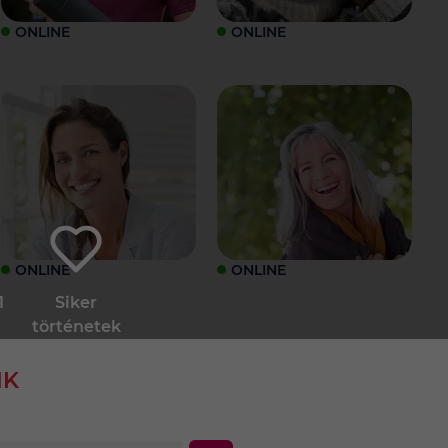
ONLINE
ONLINE
ONLINE
ONLINE
1
Siker
történetek
NK