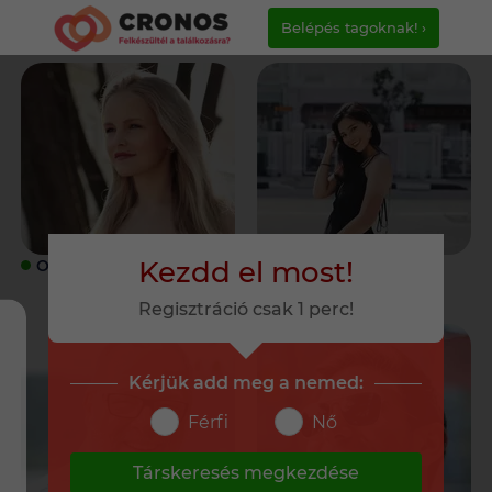
Belépés tagoknak! ›
Kezdd el most!
ONLINE
ONLINE
Regisztráció csak 1 perc!
Kérjük add meg a nemed:
Férfi
Nő
Társkeresés megkezdése