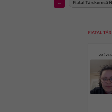
←
Fiatal Társkereső
FIATAL T
20 ÉVE