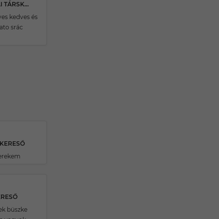
21 ÉVES KISKUNFÉLEGYHÁZAI TÁRSKERESŐ
ves kedves és
to srác
SKERESŐ
yerekem
ERESŐ
ek büszke