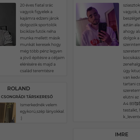
20 éves fiatal srác
sziasztok
vagyok figyelek a
vagyok, 
kajámra edzeni járok
beszélge
dolgozók sportolók
aztán al
biciklize futók néha
ahogy al
munka mellett másik
dolgok a
munkát keresek hogy
szerinte
még több pénz legyen
szeretem 
a jövő építésre a céljaim
kocsikáza
elérésére és majd a
zenehalg
család teremtésre
úgy kitud
van ked
tartani cs
ROLAND
szeretem
S CSONGRÁDI TÁRSKERESŐ
elütni az 
A4 B5🥰
Ismerkednék velem
testalkt,
egykorú,szép lányokkal.
k_levent
:)
IMRE