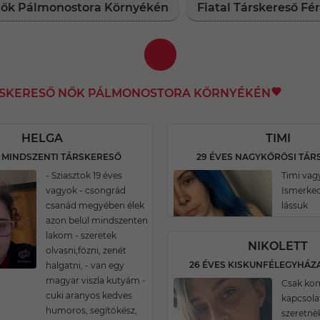
 Nők Pálmonostora Környékén
Fiatal Társkereső F
ÁRSKERESŐ NŐK PÁLMONOSTORA KÖRNYÉKÉN
HELGA
TIMI
S MINDSZENTI TÁRSKERESŐ
29 ÉVES NAGYKŐRÖSI TÁR
- Sziasztok 19 éves
Timi vag
vagyok - csongrád
Ismerke
csanád megyében élek
lássuk
azon belül mindszenten
lakom - szeretek
NIKOLETT
olvasni,fözni, zenét
halgatni, - van egy
magyar viszla kutyám -
Csak ko
cuki aranyos kedves
kapcsola
humoros, segítökész,
szeretnè