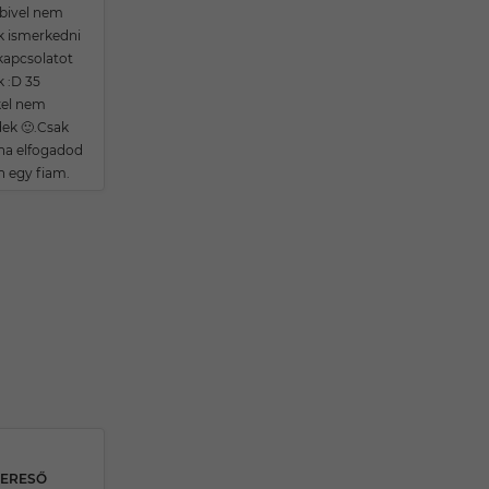
bivel nem
k ismerkedni
apcsolatot
k :D 35
kel nem
ek 🙂.Csak
 ha elfogadod
n egy fiam.
KERESŐ