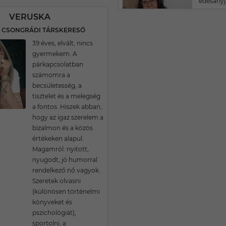
édesanyj
VERUSKA
S CSONGRÁDI TÁRSKERESŐ
39 éves, elvált, nincs
gyermekem. A
párkapcsolatban
számomra a
becsületesség, a
tisztelet és a melegség
a fontos. Hiszek abban,
hogy az igaz szerelem a
bizalmon és a közös
értékeken alapul.
Magamról: nyitott,
nyugodt, jó humorral
rendelkező nő vagyok.
Szeretek olvasni
(különösen történelmi
könyveket és
pszichológiát),
sportolni, a