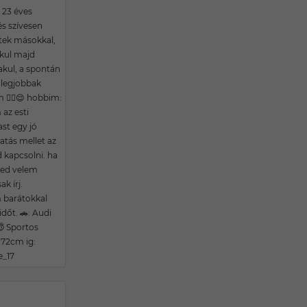
 23 éves
és szívesen
tek másokkal,
akul majd
akul, a spontán
 legjobbak
m ☝🏻😌 hobbim:
az esti
st egy jó
atás mellet az
 kapcsolni. ha
ved velem
ak írj.
 barátokkal
időt. 🚗: Audi
 Sportos
 172cm ig:
e_17