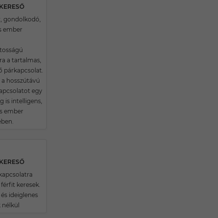
SKERESŐ
, gondolkodó,
s ember
tosságú
 a tartalmas,
ő párkapcsolat.
 a hosszútávú
apcsolatot egy
g is intelligens,
es ember
ében.
SKERESŐ
apcsolatra
férfit keresek.
 és ideiglenes
 nélkül