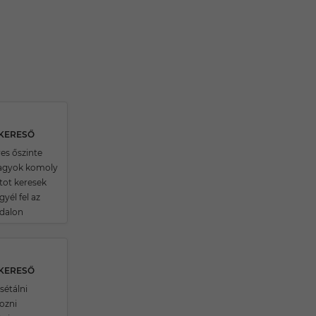
SKERESŐ
es őszinte
agyok komoly
tot keresek
gyél fel az
ldalon
SKERESŐ
sétálni
ozni