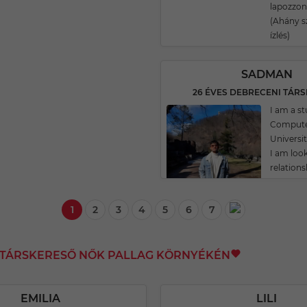
lapozzon
(Ahány sz
ízlés)
SADMAN
26 ÉVES DEBRECENI TÁR
I am a s
Computer
Universi
I am look
relations
1
2
3
4
5
6
7
I TÁRSKERESŐ NŐK PALLAG KÖRNYÉKÉN
EMILIA
LILI