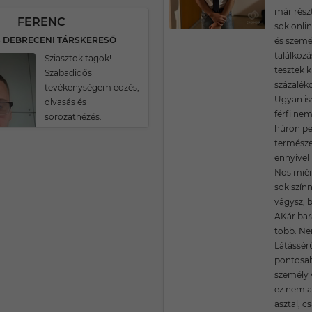
már rész
FERENC
sok onli
S DEBRECENI TÁRSKERESŐ
és szemé
találkozá
Sziasztok tagok!
tesztek k
Szabadidős
százaléko
tevékenységem edzés,
Ugyan is
olvasás és
férfi ne
sorozatnézés.
húron pe
természe
ennyivel
Nos miér
sok színne
vágysz, 
AKár bar
több. Nem
Látássérü
pontosa
személy 
ez nem a
asztal, cs