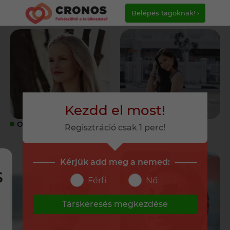
Belépés tagoknak! ›
Kezdd el most!
ONLINE
ONLINE
Regisztráció csak 1 perc!
Kérjük add meg a nemed:
S
Férfi
Nő
Társkeresés megkezdése