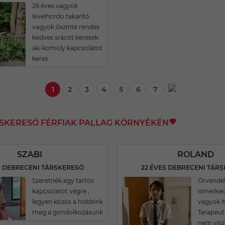
26 éves vagyok
levelhordo takarító
vagyok őszinte rendes
kedves srácot keresek
aki komoly kapcsolatot
keres
1
2
3
4
5
6
7
RSKERESŐ FÉRFIAK PALLAG KÖRNYÉKÉN
SZABI
ROLAND
S DEBRECENI TÁRSKERESŐ
22 ÉVES DEBRECENI TÁR
Szeretnék egy tartós
Örvendek
kapcsolatot végre ,
ismerked
legyen közös a hobbink
vagyok it
meg a gondolkozásunk
Terapeu
nem visz