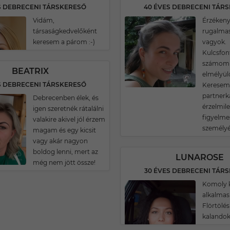
S DEBRECENI TÁRSKERESŐ
40 ÉVES DEBRECENI TÁR
Vidám,
Érzékeny
társaságkedvelőként
rugalma
keresem a párom :-)
vagyok.
Kulcsfon
számomra
BEATRIX
elmélyül
S DEBRECENI TÁRSKERESŐ
Keresem
partnerk
Debrecenben élek, és
érzelmile
igen szeretnék rátalálni
figyelm
valakire akivel jól érzem
személy
magam és egy kicsit
vagy akár nagyon
boldog lenni, mert az
LUNAROSE
még nem jött össze!
30 ÉVES DEBRECENI TÁR
Komoly k
alkalmas 
Flörtölés
kalandok