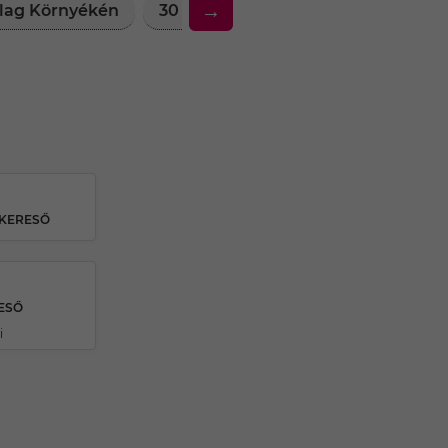
→
allag Környékén
30 Feletti Társkereső Nők Pallag 
SKERESŐ
ESŐ
i