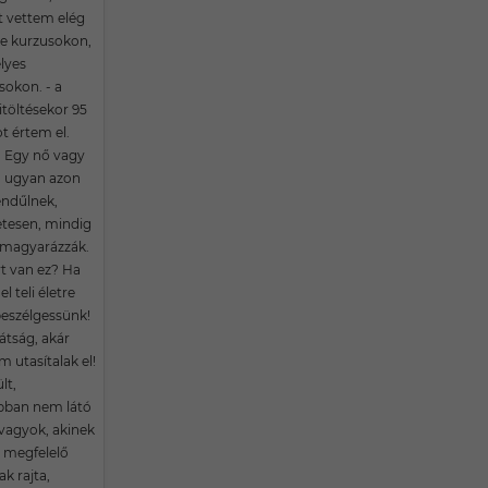
t vettem elég
ne kurzusokon,
lyes
sokon. - a
itöltésekor 95
t értem el.
: Egy nő vagy
m ugyan azon
ndűlnek,
tesen, mindig
 magyarázzák.
t van ez? Ha
l teli életre
beszélgessünk!
átság, akár
 utasítalak el!
lt,
bban nem látó
vagyok, akinek
 megfelelő
ak rajta,