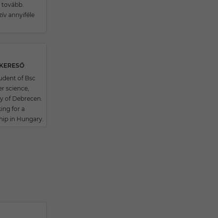
 tovább.
ív annyiféle
SKERESŐ
tudent of Bsc
 science,
ty of Debrecen.
ing for a
hip in Hungary.