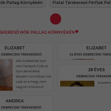
Nők Pallag Környékén
Fiatal Társkereső Férfiak P
RSKERESŐ NŐK PALLAG KÖRNYÉKÉN
ELIZABET
ELIZABET
S DEBRECENI TÁRSKERESŐ
24 ÉVES DEBRECENI TÁR
Akit érdekelnek írjon
nem harapok Csak az
28 ÉVES
írjon akivel lehet
DEBRECENI TÁRSKER
beszélni normálisan! Aki
csak arra megy nem
Aneeetts
vagyok rá kiváncsi!
ANDREA
S DEBRECENI TÁRSKERESŐ