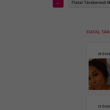
←
Fiatal Társkereső 
FIATAL TÁ
26 ÉVE
27 ÉVE