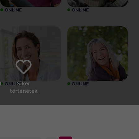
ONLINE
ONLINE
1
Siker
ONLINE
ONLINE
történetek