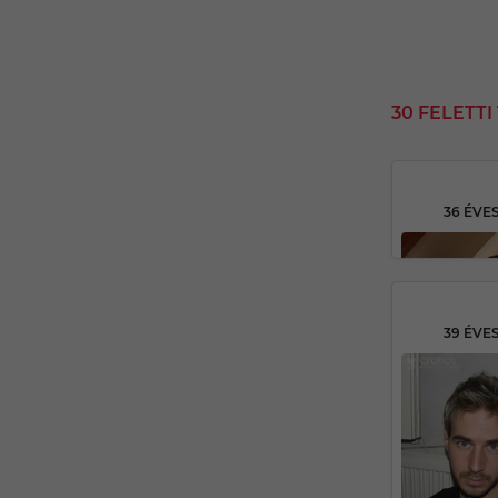
30 FELETT
36 ÉVE
39 ÉVE