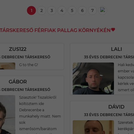
1
2
3
4
5
6
7
I TÁRSKERESŐ FÉRFIAK PALLAG KÖRNYÉKÉN
ZUS122
LALI
S DEBRECENI TÁRSKERESŐ
35 ÉVES DEBRECENI TÁR
G to the G!
Hali kedv
ember v
kapcsola
GÁBOR
kérlek ve
S DEBRECENI TÁRSKERESŐ
ismert o
Sziasztok! Tiszalökről
költöztem ide
DÁVID
Debrecenbe a
33 ÉVES DEBRECENI TÁR
munkahely miatt. Nem
sok
Szeretek 
ismerősöm/barátom
kerékpár