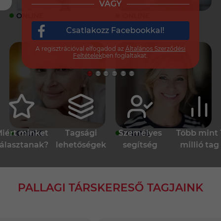
VAGY
ONLINE
ONLINE
Csatlakozz Facebookkal!
A regisztrációval elfogadod az
Általános Szerződési
Feltételek
ben foglaltakat.
iért minket
Tagsági
Személyes
Több mint 
ONLINE
ONLINE
álasztanak?
lehetőségek
segítség
millió tag
PALLAGI TÁRSKERESŐ TAGJAINK