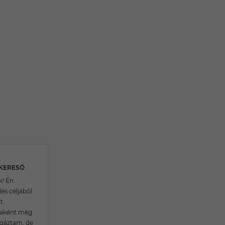
SKERESŐ
! Én
és céljából
t.
taként még
gáztam, de