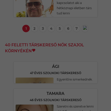
kapcsolatot aki a
hétköznapi életben társ
tud lenni
1
2
3
4
5
6
7
40 FELETTI TÁRSKERESŐ NŐK SZAJOL
KÖRNYÉKÉN
ÁGI
47 ÉVES SZOLNOKI TÁRSKERESŐ
Egyenlőre ismerkednék.
TAMARA
46 ÉVES SZOLNOKI TÁRSKERESŐ
Szeretni és szeretve lenni