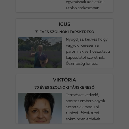
egymásnak az életünk
utolsó szakaszában.
ICUS
71 ÉVES SZOLNOKI TÁRSKERESŐ
Nyugdíjas, kedves hölgy
vagyok. Keresem a
párom, akivel hosszútávú
kapcsolatot szeretnék.
Őszinteség fontos.
VIKTÓRIA
70 ÉVES SZOLNOKI TÁRSKERESŐ
Természet kedvelő,
sportos ember vagyok.
Szeretek kirándulni,
turázni...főzni-sütni....
sokminden érdekel!