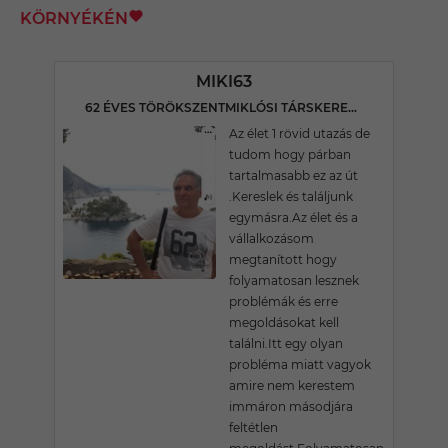
KÖRNYÉKÉN
MIKI63
62 ÉVES TÖRÖKSZENTMIKLÓSI TÁRSKERESŐ
Az élet 1 rövid utazás de
tudom hogy párban
tartalmasabb ez az út
.Kereslek és találjunk
egymásra.Az élet és a
vállalkozásom
megtanított hogy
folyamatosan lesznek
problémák és erre
megoldásokat kell
találni.Itt egy olyan
probléma miatt vagyok
amire nem kerestem
immáron másodjára
feltétlen