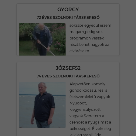
GYÖRGY
72 ÉVES SZOLNOKI TÁRSKERESŐ
sokszor egyedül érzem
magam,pedig sok
programon veszek
részt.Lehet nagyok az
elvárásaim.
JÓZSEF52
74 ÉVES SZOLNOKI TÁRSKERESŐ
Alapvetően komoly
gondolkodású, reális
életszemléletű vagyok.
Nyugodt,
kiegyensúlyozott
vagyok.Szeretem a
csendet a nyugalmat a
békességet. Érzelmileg -
lelkileg stabil, ( de