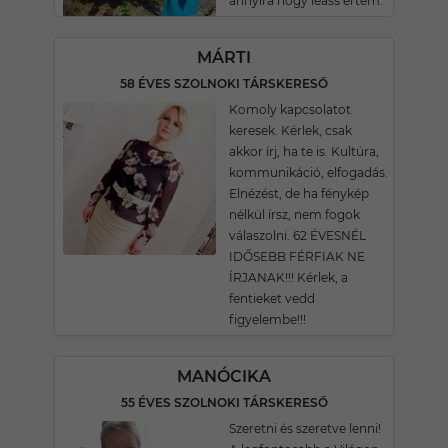
annyira hogy leáss értem.
MÁRTI
58 ÉVES SZOLNOKI TÁRSKERESŐ
Komoly kapcsolatot
keresek. Kérlek, csak
akkor írj, ha te is. Kultúra,
kommunikáció, elfogadás.
Elnézést, de ha fénykép
nélkül írsz, nem fogok
válaszolni. 62 ÉVESNÉL
IDŐSEBB FÉRFIAK NE
ÍRJANAK!!! Kérlek, a
fentieket vedd
figyelembe!!!
MANÓCIKA
55 ÉVES SZOLNOKI TÁRSKERESŐ
Szeretni és szeretve lenni!