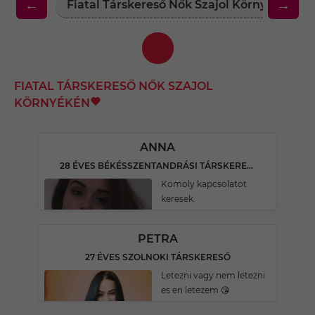
←
→
Fiatal Társkereső Nők Szajol Környékén
FIATAL TÁRSKERESŐ NŐK SZAJOL
KÖRNYÉKÉN
ANNA
28 ÉVES BÉKÉSSZENTANDRÁSI TÁRSKERESŐ
Komoly kapcsolatot
keresek.
PETRA
27 ÉVES SZOLNOKI TÁRSKERESŐ
Letezni vagy nem letezni
es en letezem 😘