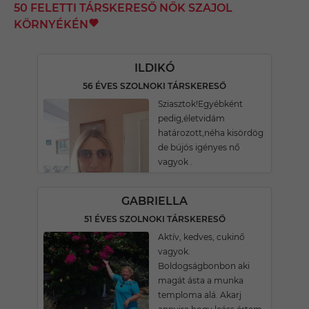
50 FELETTI TÁRSKERESŐ NŐK SZAJOL
KÖRNYÉKÉN
ILDIKÓ
56 ÉVES SZOLNOKI TÁRSKERESŐ
Sziasztok!Egyébként
pedig,életvidám
határozott,néha kisördög
de bújós igényes nő
vagyok .
GABRIELLA
51 ÉVES SZOLNOKI TÁRSKERESŐ
Aktív, kedves, cukinő
vagyok.
Boldogságbonbon aki
magát ásta a munka
temploma alá. Akarj