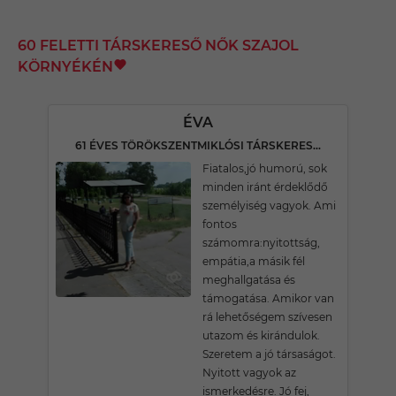
60 FELETTI TÁRSKERESŐ NŐK SZAJOL
KÖRNYÉKÉN
ÉVA
61 ÉVES TÖRÖKSZENTMIKLÓSI TÁRSKERESŐ
Fiatalos,jó humorú, sok
minden iránt érdeklődő
személyiség vagyok. Ami
fontos
számomra:nyitottság,
empátia,a másik fél
meghallgatása és
támogatása. Amikor van
rá lehetőségem szívesen
utazom és kirándulok.
Szeretem a jó társaságot.
Nyitott vagyok az
ismerkedésre. Jó fej,