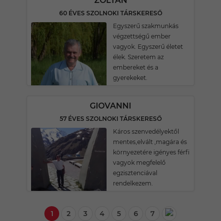
ZOLTÁN
60 ÉVES SZOLNOKI TÁRSKERESŐ
Egyszerű szakmunkás
végzettségű ember
vagyok. Egyszerű életet
élek. Szeretem az
embereket és a
gyerekeket.
GIOVANNI
57 ÉVES SZOLNOKI TÁRSKERESŐ
Káros szenvedélyektől
mentes,elvált ,magára és
környezetére igényes férfi
vagyok megfelelő
egzisztenciával
rendelkezem.
1
2
3
4
5
6
7