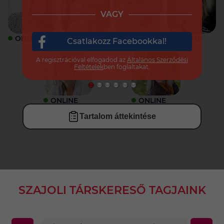
VAGY
ONLINE
ONLINE
ONLINE
ONLINE
Csatlakozz Facebookkal!
A regisztrációval elfogadod az
Általános Szerződési
Feltételek
ben foglaltakat.
ONLINE
ONLINE
Tartalom áttekintése
SZAJOLI TÁRSKERESŐ TAGJAINK