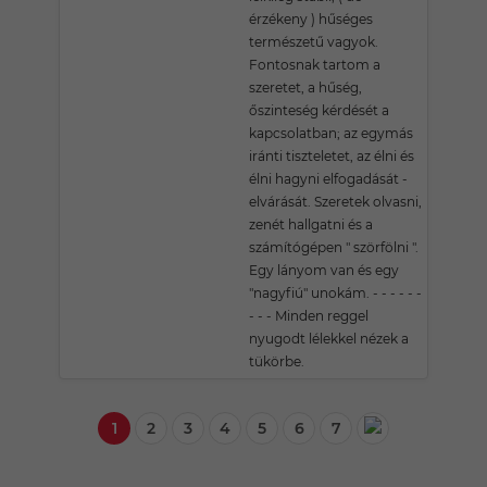
érzékeny ) hűséges
természetű vagyok.
Fontosnak tartom a
szeretet, a hűség,
őszinteség kérdését a
kapcsolatban; az egymás
iránti tiszteletet, az élni és
élni hagyni elfogadását -
elvárását. Szeretek olvasni,
zenét hallgatni és a
számítógépen " szörfölni ".
Egy lányom van és egy
"nagyfiú" unokám. - - - - - -
- - - Minden reggel
nyugodt lélekkel nézek a
tükörbe.
1
2
3
4
5
6
7