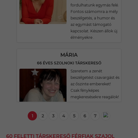
fordulhatunk egymás felé.
Fontos számomra a mély
beszélgetés, a humor és
az egymást támogató
kapcsolat. Készen állok új
élményekre .
MÁRIA
66 ÉVES SZOLNOKI TÁRSKERESŐ
Szeretem a zenét
beszélgetést csavargást és
az őszinte embereket!
Csak fényképes
megkeresésekre reagálok!
1
2
3
4
5
6
7
60 FELETTI TÁRSKERESŐ FÉRFIAK SZAJOL