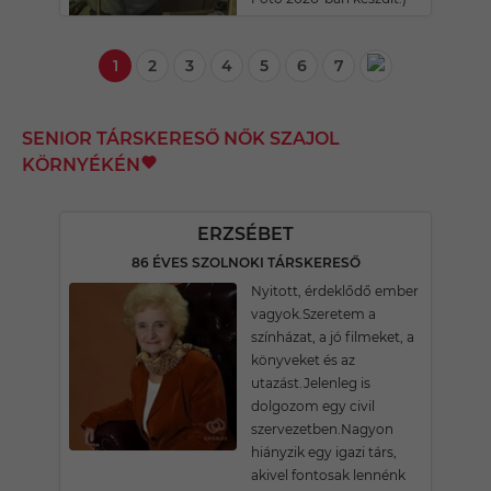
1
2
3
4
5
6
7
SENIOR TÁRSKERESŐ NŐK SZAJOL
KÖRNYÉKÉN
ERZSÉBET
86 ÉVES SZOLNOKI TÁRSKERESŐ
Nyitott, érdeklődő ember
vagyok.Szeretem a
színházat, a jó filmeket, a
könyveket és az
utazást.Jelenleg is
dolgozom egy civil
szervezetben.Nagyon
hiányzik egy igazi társ,
akivel fontosak lennénk