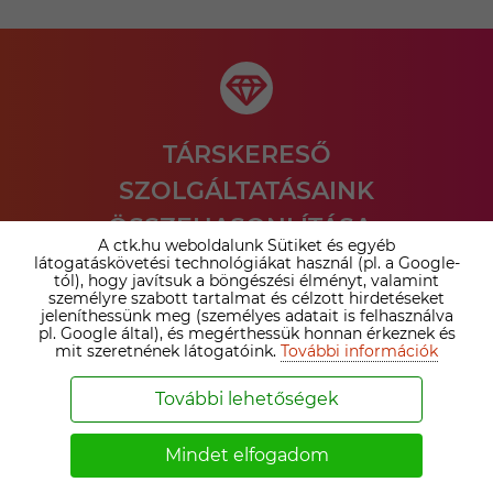
TÁRSKERESŐ
SZOLGÁLTATÁSAINK
ÖSSZEHASONLÍTÁSA ›
A ctk.hu weboldalunk Sütiket és egyéb
látogatáskövetési technológiákat használ (pl. a Google-
Nézd meg az irodai prémium tagság és az online
tól), hogy javítsuk a böngészési élményt, valamint
személyre szabott tartalmat és célzott hirdetéseket
társkereső tagságok közötti különbséget. Válaszd ki a
jeleníthessünk meg (személyes adatait is felhasználva
számodra legelőnyösebb megoldást!
pl. Google által), és megérthessük honnan érkeznek és
mit szeretnének látogatóink.
További információk
Bővebben ›
További lehetőségek
Mindet elfogadom
SZEMÉLYESEN IS SEGÍTÜNK A