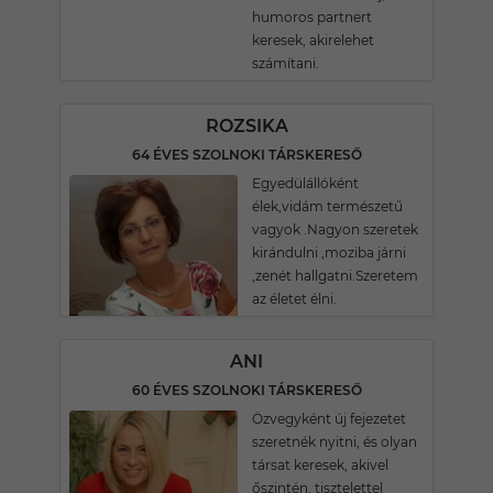
humoros partnert
keresek, akirelehet
számítani.
ROZSIKA
64 ÉVES SZOLNOKI TÁRSKERESŐ
Egyedülállóként
élek,vidám természetű
vagyok .Nagyon szeretek
kirándulni ,moziba járni
,zenét hallgatni.Szeretem
az életet élni.
ANI
60 ÉVES SZOLNOKI TÁRSKERESŐ
Özvegyként új fejezetet
szeretnék nyitni, és olyan
társat keresek, akivel
őszintén, tisztelettel