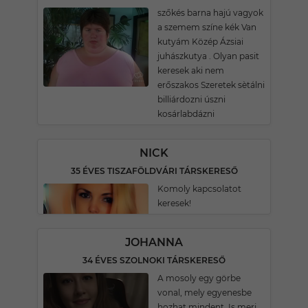
szőkés barna hajú vagyok
a szemem színe kék Van
kutyám Közép Ázsiai
juhászkutya . Olyan pasit
keresek aki nem
erőszakos Szeretek sètálni
billiárdozni úszni
kosárlabdázni
NICK
35 ÉVES TISZAFÖLDVÁRI TÁRSKERESŐ
Komoly kapcsolatot
keresek!
JOHANNA
34 ÉVES SZOLNOKI TÁRSKERESŐ
A mosoly egy görbe
vonal, mely egyenesbe
hozhat mindent. Is,merj