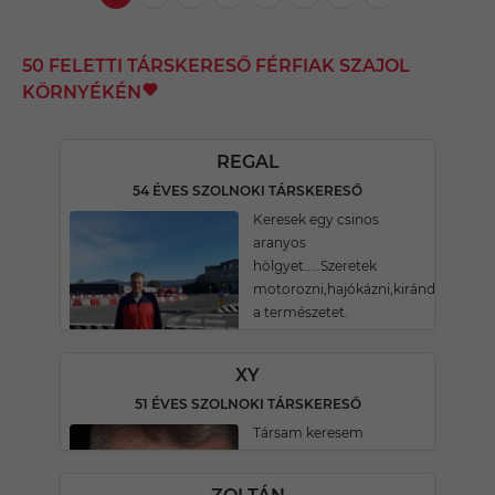
50 FELETTI TÁRSKERESŐ FÉRFIAK SZAJOL
KÖRNYÉKÉN
REGAL
54 ÉVES SZOLNOKI TÁRSKERESŐ
Keresek egy csinos
aranyos
hölgyet.....Szeretek
motorozni,hajókázni,kirándulni,nyar
a természetet.
XY
51 ÉVES SZOLNOKI TÁRSKERESŐ
Társam keresem