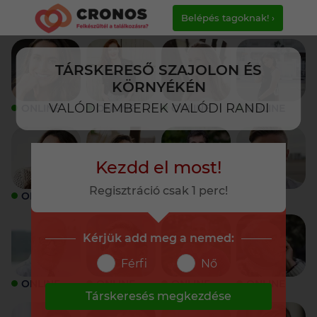
Belépés tagoknak! ›
TÁRSKERESŐ SZAJOLON ÉS
KÖRNYÉKÉN
VALÓDI EMBEREK VALÓDI RANDI
ONLINE
ONLINE
ONLINE
ONLINE
Kezdd el most!
Regisztráció csak 1 perc!
ONLINE
ONLINE
ONLINE
ONLINE
Kérjük add meg a nemed:
Férfi
Nő
ONLINE
ONLINE
ONLINE
ONLINE
Társkeresés megkezdése