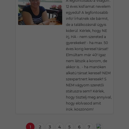
A legfontosabb a Világon..
12 éves kisfiamat nevelem
egyedül! A legfontosabb
info! Írhatnék ide bármit,
de a találkozásnál úgyis
kiderül. Kérlek, hogy NE
írj, HA - nem szereted a
gyerekeket! - ha max. 50
éves korig keresel társat!
Elmúltam már 40! Igaz
nem látszik a korom, de
akkor is.. - ha manöken
alkatú társat keresel! NEM
szexpartnert keresek!! S
NEM vágyom szeretői
státuszra sem!! Kérlek,
hogy tisztelj meg annyival,
hogy elolvasod amit
írok..köszönöm!
1
2
3
4
5
6
7