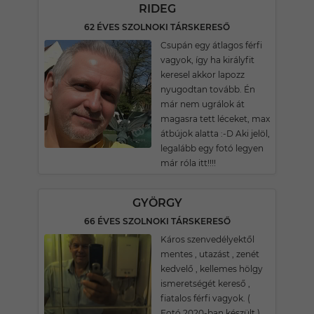
RIDEG
62 ÉVES SZOLNOKI TÁRSKERESŐ
Csupán egy átlagos férfi
vagyok, így ha királyfit
keresel akkor lapozz
nyugodtan tovább. Én
már nem ugrálok át
magasra tett léceket, max
átbújok alatta :-D Aki jelöl,
legalább egy fotó legyen
már róla itt!!!!
GYÖRGY
66 ÉVES SZOLNOKI TÁRSKERESŐ
Káros szenvedélyektől
mentes , utazást , zenét
kedvelő , kellemes hölgy
ismeretségét kereső ,
fiatalos férfi vagyok. (
Fotó 2020-ban készült.)