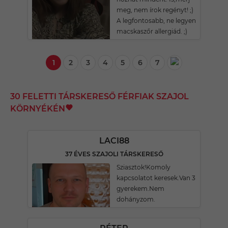
meg, nem írok regényt! ;)
A legfontosabb, ne legyen
macskaszőr allergiád. ;)
1
2
3
4
5
6
7
30 FELETTI TÁRSKERESŐ FÉRFIAK SZAJOL
KÖRNYÉKÉN
LACI88
37 ÉVES SZAJOLI TÁRSKERESŐ
Sziasztok!Komoly
kapcsolatot keresek.Van 3
gyerekem.Nem
dohányzom.