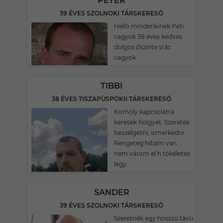
PÉTER
39 ÉVES SZOLNOKI TÁRSKERESŐ
Helló mindenkinek Peti
vagyok 38 éves kedves
dolgos őszinte srác
vagyok.
TIBBI
38 ÉVES TISZAPÜSPÖKII TÁRSKERESŐ
Komoly kapcsolatra
keresek hölgyet. Szeretek
beszélgetni, ismerkedni.
Rengeteg hibám van....
nem várom el h tökéletes
légy...
SANDER
39 ÉVES SZOLNOKI TÁRSKERESŐ
Szeretnék egy hosszú távú