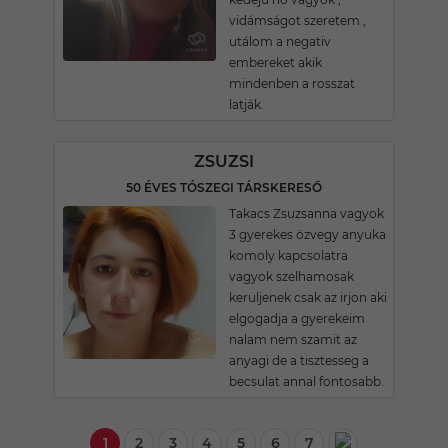
vidámságot szeretem ,
utálom a negativ
embereket akik
mindenben a rosszat
latják.
ZSUZSI
50 ÉVES TÓSZEGI TÁRSKERESŐ
Takacs Zsuzsanna vagyok
3 gyerekes özvegy anyuka
komoly kapcsolatra
vagyok szelhamosak
keruljenek csak az irjon aki
elgogadja a gyerekeim
nalam nem szamit az
anyagi de a tisztesseg a
becsulat annal fontosabb.
1
2
3
4
5
6
7