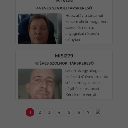
ISTVÁN
44 ÉVES SZAJOLI TÁRSKERESŐ
Hosszútávra társamat
kersem aki önmagamèrt
szeret, és nem az
anyagiakat részesíti
előnyben.
MISI279
47 ÉVES SZOLNOKI TÁRSKERESŐ
sziasztok egy átlagos
kinézetű 41 éves szolnoki
srác komoly kapcsolat
céljából keres tárast!
Kérlek nem verj át!
1
2
3
4
5
6
7