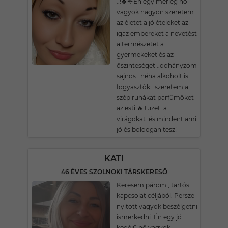
..!🍀🌹Én egy mérleg nő
vagyok nagyon szeretem
az életet a jó ételeket az
igaz embereket a nevetést
a természetet a
gyermekeket és az
őszinteséget ..dohányzom
sajnos ..néha alkoholt is
fogyasztók ..szeretem a
szép ruhákat parfümöket
az esti 🔥 tüzet..a
virágokat..és mindent ami
jó és boldogan tesz!
KATI
46 ÉVES SZOLNOKI TÁRSKERESŐ
Keresem párom , tartós
kapcsolat céljából. Persze
nyitott vagyok beszélgetni
ismerkedni. Én egy jó
kedéjű nő vagyok ,