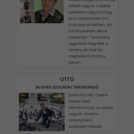
telitett vagyok, s ezáltal
szeretetre vágyom,hogy
én is szerethessek.Ami
jó,és szép az életben, azt
mind szeretem,illetve
szeretném ! Társas lény
vagyok,és még éltet a
remény,de csak ha
megtalálom hozzá a
párom.
OTTÓ
80 ÉVES SZOLNOKI TÁRSKERESŐ
Szolnokon élő, családi
házban lakó,
nemdohányzó nyugdíjas
vagyok. Hobbim
versenyszerű
postagalambászat.