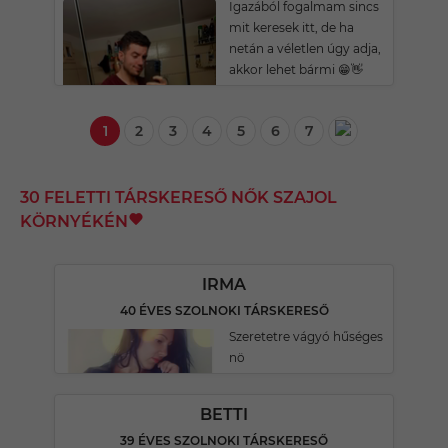
Igazából fogalmam sincs
mit keresek itt, de ha
netán a véletlen úgy adja,
akkor lehet bármi 😁👋
1
2
3
4
5
6
7
30 FELETTI TÁRSKERESŐ NŐK SZAJOL
KÖRNYÉKÉN
IRMA
40 ÉVES SZOLNOKI TÁRSKERESŐ
Szeretetre vágyó hűséges
nö
BETTI
39 ÉVES SZOLNOKI TÁRSKERESŐ