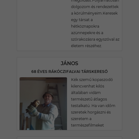
megoldást.Folyamatosan
dolgozom és rendezettek
a körülményeim.Keresek
egy társat a
hétköznapokra
azünnepekre és a
szórakozásra egyszóval az
életem részéhez.
JÁNOS
68 ÉVES RÁKÓCZIFALVAI TÁRSKERESŐ
Kék szemű kopaszodó
kilencvenhat kilós
általában vidám
természetű átlagos
testalkatú. Ha van időm
szeretek horgászni és
szeretem a
termèszefilmeket