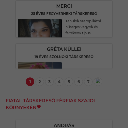
MERCI
25 ÉVES FEGYVERNEKI TÁRSKERESŐ
Tanulok szempillázni
hűséges vagyok és
féltékeny típus
GRÉTA KÜLLEI
19 ÉVES SZOLNOKI TÁRSKERESŐ
1
1
2
3
4
5
6
7
FIATAL TÁRSKERESŐ FÉRFIAK SZAJOL
KÖRNYÉKÉN
ANDRÁS