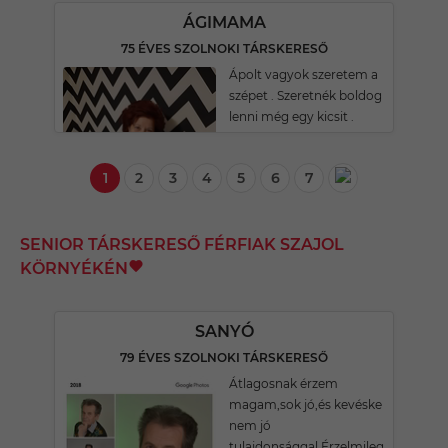
ÁGIMAMA
75 ÉVES SZOLNOKI TÁRSKERESŐ
Ápolt vagyok szeretem a
szépet . Szeretnék boldog
lenni még egy kicsit .
1
2
3
4
5
6
7
SENIOR TÁRSKERESŐ FÉRFIAK SZAJOL
KÖRNYÉKÉN
SANYÓ
79 ÉVES SZOLNOKI TÁRSKERESŐ
Átlagosnak érzem
magam,sok jó,és kevéske
nem jó
tulajdonsággal.Érzelmileg