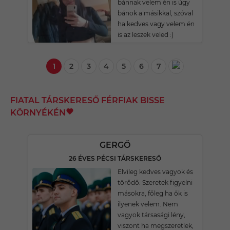
bánnak velem én is úgy
bánok a másikkal, szóval
ha kedves vagy velem én
is az leszek veled :)
1
2
3
4
5
6
7
FIATAL TÁRSKERESŐ FÉRFIAK BISSE
KÖRNYÉKÉN
GERGŐ
26 ÉVES PÉCSI TÁRSKERESŐ
Elvileg kedves vagyok és
törődő. Szeretek figyelni
másokra, főleg ha ők is
ilyenek velem. Nem
vagyok társasági lény,
viszont ha megszeretlek,