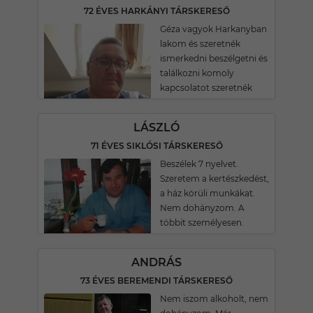
72 ÉVES HARKÁNYI TÁRSKERESŐ
Géza vagyok Harkanyban
lakom és szeretnék
ismerkedni beszélgetni és
találkozni komoly
kapcsolatot szeretnék
LÁSZLÓ
71 ÉVES SIKLÓSI TÁRSKERESŐ
Beszélek 7 nyelvet.
Szeretem a kertészkedést,
a ház körüli munkákat.
Nem dohányzom. A
többit személyesen.
ANDRÁS
73 ÉVES BEREMENDI TÁRSKERESŐ
Nem iszom alkoholt, nem