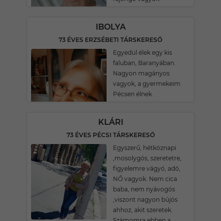
IBOLYA
73 ÉVES ERZSÉBETI TÁRSKERESŐ
Egyedül élek egy kis
faluban, Baranyában.
Nagyon magányos
vagyok, a gyermekeim
Pécsen élnek.
KLÁRI
73 ÉVES PÉCSI TÁRSKERESŐ
Egyszerű, hétköznapi
,mosolygós, szeretetre,
figyelemre vágyó, adó,
NŐ vagyok. Nem cica
baba, nem nyávogós
,viszont nagyon bújós
ahhoz, akit szeretek.
Számomra ebben a