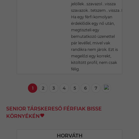
jelöllek...szavazol...vissza
szavazok...tetszem...vissza..Húúúú!!!
Ha egy férfi komolyan
érdeklődik egy nő után,
megtiszteli egy
bemutatkozó üzenettel
pár levéllel, mivel vak
randikra nem járok. Ezt is
megelőzi egy korrekt,
kitöltött profil, nem csak
félig.
1
2
3
4
5
6
7
SENIOR TÁRSKERESŐ FÉRFIAK BISSE
KÖRNYÉKÉN
HORVÁTH