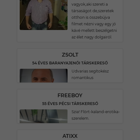
vagyok,aki szereti a
társaságot de,szeretek
otthon is összebújva
filmet nézni vagy egy jó
kávé mellett beszélgetni
az élet nagy dolgairól.
ZSOLT
54 ÉVES BARANYAJENŐI TÁRSKERESŐ
Udvarias segítokész
romantikus
FREEBOY
55 ÉVES PÉCSI TÁRSKERESŐ
Szia! Flört-kaland-erotika-
szerelem.
ATIXX