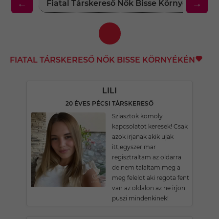
←
→
Fiatal Társkereső Nők Bisse Környékén
FIATAL TÁRSKERESŐ NŐK BISSE KÖRNYÉKÉN
LILI
20 ÉVES PÉCSI TÁRSKERESŐ
Sziasztok komoly
kapcsolatot keresek! Csak
azok irjanak akik ujak
itt,egyszer mar
regisztraltam az oldarra
de nem talaltam meg a
meg felelot aki regota fent
van az oldalon az ne irjon
puszi mindenkinek!