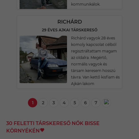
kommunikálok.
RICHÁRD
29 ÉVES AJKAI TÁRSKERESŐ
Richárd vagyok 28 éves
komoly kapcsolat célból
regisztráltattam magam
az oldalra. Megértő,
normális vagyok és
társam keresem hosszú
távra. Van kettő kisfiam és
Ajkán lakom
1
2
3
4
5
6
7
30 FELETTI TÁRSKERESŐ NŐK BISSE
KÖRNYÉKÉN