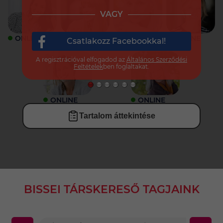
VAGY
ONLINE
ONLINE
ONLINE
ONLINE
Csatlakozz Facebookkal!
A regisztrációval elfogadod az
Általános Szerződési
Feltételek
ben foglaltakat.
ONLINE
ONLINE
Tartalom áttekintése
BISSEI TÁRSKERESŐ TAGJAINK