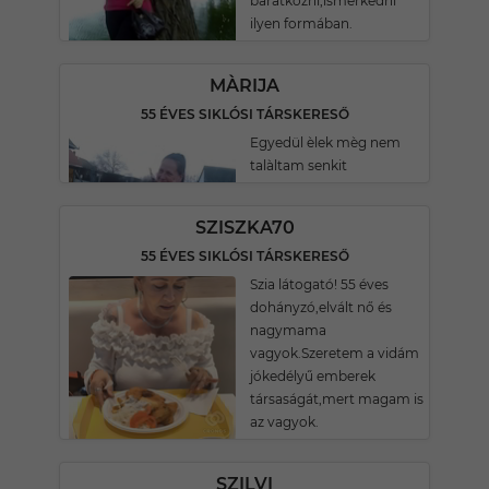
barátkozni,ismerkedni
ilyen formában.
MÀRIJA
55 ÉVES SIKLÓSI TÁRSKERESŐ
Egyedül èlek mèg nem
talàltam senkit
SZISZKA70
55 ÉVES SIKLÓSI TÁRSKERESŐ
Szia látogató! 55 éves
dohányzó,elvált nő és
nagymama
vagyok.Szeretem a vidám
jókedélyű emberek
társaságát,mert magam is
az vagyok.
SZILVI