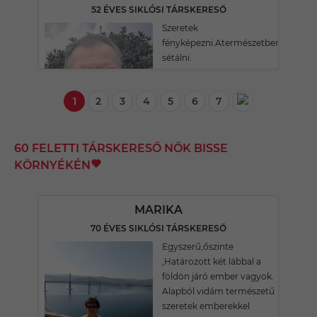
52 ÉVES SIKLÓSI TÁRSKERESŐ
Szeretek
fényképezni.Atermészetben
sétálni.
1
2
3
4
5
6
7
60 FELETTI TÁRSKERESŐ NŐK BISSE
KÖRNYÉKÉN
MARIKA
70 ÉVES SIKLÓSI TÁRSKERESŐ
Egyszerű,őszinte
,Határozott két lábbal a
földön járó ember vagyok.
Alapból vidám természetű
szeretek emberekkel