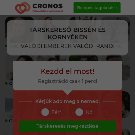
Belépés tagoknak! ›
TÁRSKERESŐ BISSÉN ÉS
KÖRNYÉKÉN
VALÓDI EMBEREK VALÓDI RANDI
ONLINE
ONLINE
ONLINE
ONLINE
Kezdd el most!
Regisztráció csak 1 perc!
ONLINE
ONLINE
ONLINE
ONLINE
Kérjük add meg a nemed:
Férfi
Nő
ONLINE
ONLINE
ONLINE
ONLINE
Társkeresés megkezdése