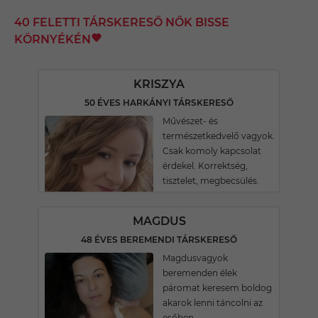
40 FELETTI TÁRSKERESŐ NŐK BISSE
KÖRNYÉKÉN
KRISZYA
50 ÉVES HARKÁNYI TÁRSKERESŐ
Művészet- és
természetkedvelő vagyok.
Csak komoly kapcsolat
érdekel. Korrektség,
tisztelet, megbecsülés.
MAGDUS
48 ÉVES BEREMENDI TÁRSKERESŐ
Magdusvagyok
beremenden élek
páromat keresem boldog
akarok lenni táncolni az
esőben