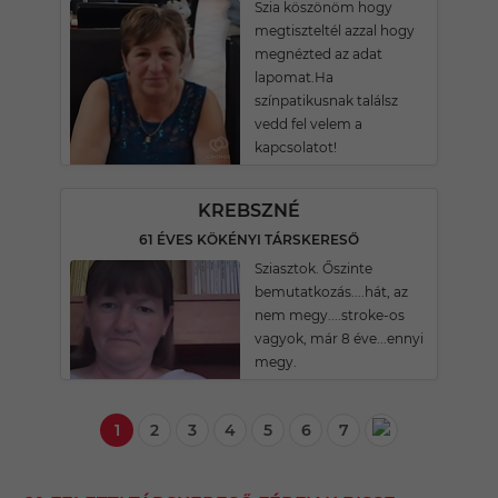
Szia köszönöm hogy
megtiszteltél azzal hogy
megnézted az adat
lapomat.Ha
színpatikusnak találsz
vedd fel velem a
kapcsolatot!
KREBSZNÉ
61 ÉVES KÖKÉNYI TÁRSKERESŐ
Sziasztok. Őszinte
bemutatkozás....hát, az
nem megy....stroke-os
vagyok, már 8 éve...ennyi
megy.
1
2
3
4
5
6
7