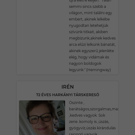
újra életre keljen. "Talán
semmi sincs szebb a
világon, mint találni egy
embert, akinek lelkébe
nyugodtan letehetjük
szívünk titkait, akiben
megbízunk,akinek kedves
arca elűzi lelkünk bánatát,
akinek egyszerű jelenléte
elég, hogy vidámak és
nagyon boldogok
legyünk." (Hemingway)
IRÉN
72 ÉVES HARKÁNYI TÁRSKERESŐ
Öszinte ,
barátságos,szorgalmas,maximálisan,
,kedves vagyok. Sok
zene..komoly is ,úszás,
gyógyvíz,úszás kirándulás
rajongó vagyok