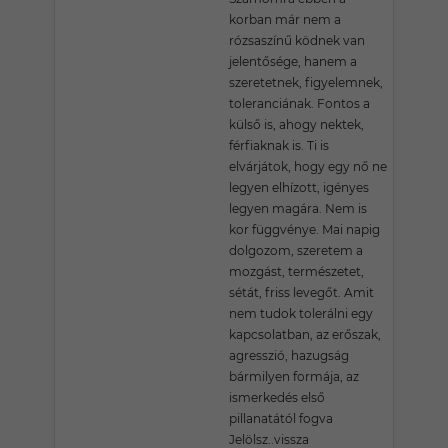
korban már nem a
rózsaszínű ködnek van
jelentősége, hanem a
szeretetnek, figyelemnek,
toleranciának. Fontos a
külső is, ahogy nektek,
férfiaknak is. Ti is
elvárjátok, hogy egy nő ne
legyen elhízott, igényes
legyen magára. Nem is
kor függvénye. Mai napig
dolgozom, szeretem a
mozgást, természetet,
sétát, friss levegőt. Amit
nem tudok tolerálni egy
kapcsolatban, az erőszak,
agresszió, hazugság
bármilyen formája, az
ismerkedés első
pillanatától fogva
Jelölsz..vissza