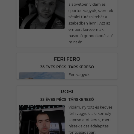
alapvetően vidám és
sportos vagyok, szeretek
sétálni túrázni,tehát a
szabadban lenni. Azt az
embert keresem aki
hasonló gondolkodásal él
mint én.
FERI FERO
35 ÉVES PÉCSI TÁRSKERESŐ
Feri vagyok
ROBI
33 ÉVES PÉCSI TÁRSKERESŐ
Vidám, nyitott és kedves
férfi vagyok, aki komoly
kapcsolatot keres, mert
hiszek a családalapítás
fontosságában.