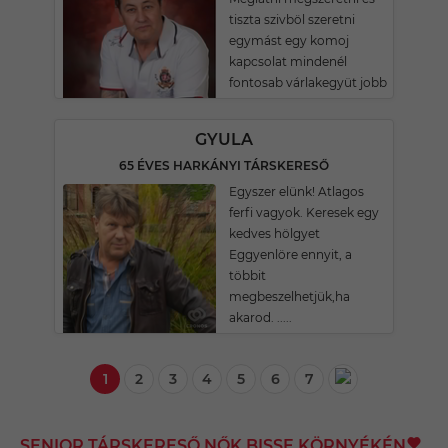
tiszta szivböl szeretni
egymást egy komoj
kapcsolat mindenél
fontosab várlakegyüt jobb
GYULA
65 ÉVES HARKÁNYI TÁRSKERESŐ
Egyszer elünk! Atlagos
ferfi vagyok. Keresek egy
kedves hölgyet
Eggyenlöre ennyit, a
többit
megbeszelhetjük,ha
akarod. .....
1
2
3
4
5
6
7
SENIOR TÁRSKERESŐ NŐK BISSE KÖRNYÉKÉN