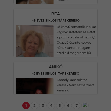
BEA
49 ÉVES SIKLÓSI TÁRSKERESŐ
Jó kedvű romantikus alkat
vagyok szetetem az életet
a pozitív oldaláról nézni 🙂.
Odaadó őszinte kedves
nőnek tartom magam
azzal aki megérdemli😉
ANIKÓ
45 ÉVES SIKLÓSI TÁRSKERESŐ
Komoly kapcsolatot
keresek.Nem sexpartnert
keresek.
1
2
3
4
5
6
7