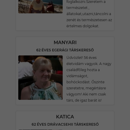
foglalkozni.Szeretem a
természetet ,
állatokat,utazni,táncolni a
zenét és természetesen az
értelmes dolgokat.
MANYARI
62 ÉVES EGERÁGI TÁRSKERESŐ
Üdvözlet! 56 éves
életvidám vagyok. A nagy
családfőleg hozta a
vidámságot,
bohóckodást. Őszinte
szeretetre, megértésre
vágyom! Aki nem csak
társ, de igaz barát is!
KATICA
62 ÉVES DRÁVACSEHII TÁRSKERESŐ