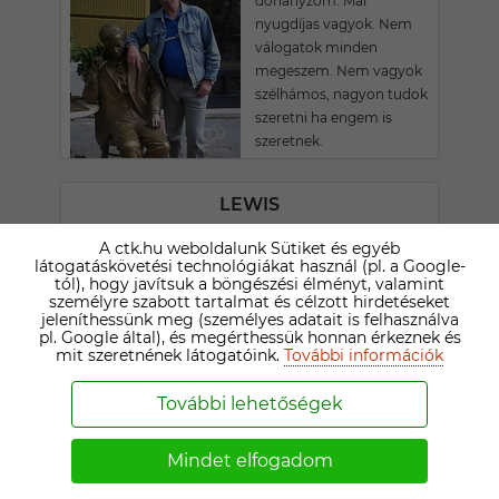
dohányzom. Már
nyugdíjas vagyok. Nem
válogatok minden
megeszem. Nem vagyok
szélhámos, nagyon tudok
szeretni ha engem is
szeretnek.
LEWIS
72 ÉVES PÉCSI TÁRSKERESŐ
A ctk.hu weboldalunk Sütiket és egyéb
Empatikus, fiatalos
látogatáskövetési technológiákat használ (pl. a Google-
tól), hogy javítsuk a böngészési élményt, valamint
gondolkodású,
személyre szabott tartalmat és célzott hirdetéseket
romantikus lelkű őszinte
jeleníthessünk meg (személyes adatait is felhasználva
mackós alkatú vagyok.
pl. Google által), és megérthessük honnan érkeznek és
mit szeretnének látogatóink.
További információk
Rajongok a zenéért,
könyvekért, szeretem a jó
További lehetőségek
filmeket. Szeretek
horgászni, kirándulni,
biciklizni. Szeretem a
Mindet elfogadom
hosszú komoly
beszélgetéseket, a jó