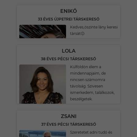
ENIKŐ
33 ÉVES ÚJPETREI TÁRSKERESŐ
Kedves,öszinte làny keresi
tàrsàt🙂
LOLA
38 ÉVES PÉCSI TÁRSKERESŐ
Külföldön élem a
mindennapjaim, de
nincsen számomra
távolság. Szivesen
ismerkedem, találkozok,
beszélgetek.
ZSANI
37 ÉVES PÉCSI TÁRSKERESŐ
Szeretetet adni tudó és