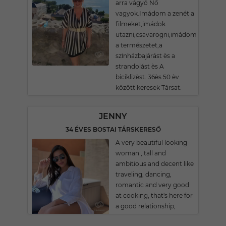
arra vágyó Nő
vagyok.Imádom a zenét a
filmeket,imádok
utazni,csavarogni,imádom
a természetet,a
szînházbajárást ès a
strandolást ès A
biciklizèst. 36ès 50 èv
között keresek Társat.
JENNY
34 ÉVES BOSTAI TÁRSKERESŐ
A very beautiful looking
woman , tall and
ambitious and decent like
traveling, dancing,
romantic and very good
at cooking, that's here for
a good relationship,