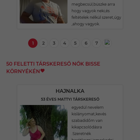
megbecsül,büszke arra
hogy vagyok neki,és
feltételek nélkül szeret,úgy
,ahogy vagyok.
1
2
3
4
5
6
7
50 FELETTI TÁRSKERESŐ NŐK BISSE
KÖRNYÉKÉN
HAJNALKA
53 ÉVES MATTYI TÁRSKERESŐ
egyedül nevelem
kislányomat,kevés
szabadidőm van
kikapcsolódásra
.Szeretnék