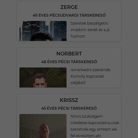
ZERGE
49 ÉVES PÉCSUDVARDI TÁRSKERESŐ
Szeretek beszélgetni
imádom zenét és a jó
humort
NORBERT
48 ÉVES PÉCSI TÁRSKERESŐ
Ismerkedni szeretnék.
Komoly kapcsolat
céljából!
KRISSZ
45 ÉVES PÉCSI TÁRSKERESŐ
Nincs szükségem
tökéletes kapcsolatra,csak
szeretnék egy embert aki
fél elveszíteni,aki