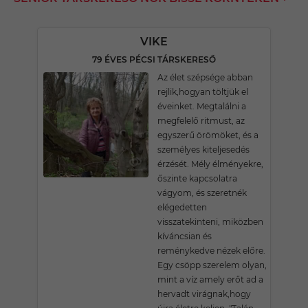
VIKE
79 ÉVES PÉCSI TÁRSKERESŐ
Az élet szépsége abban
rejlik,hogyan töltjük el
éveinket. Megtalálni a
megfelelő ritmust, az
egyszerű örömöket, és a
személyes kiteljesedés
érzését. Mély élményekre,
őszinte kapcsolatra
vágyom, és szeretnék
elégedetten
visszatekinteni, miközben
kíváncsian és
reménykedve nézek előre.
Egy csöpp szerelem olyan,
mint a víz amely erőt ad a
hervadt virágnak,hogy