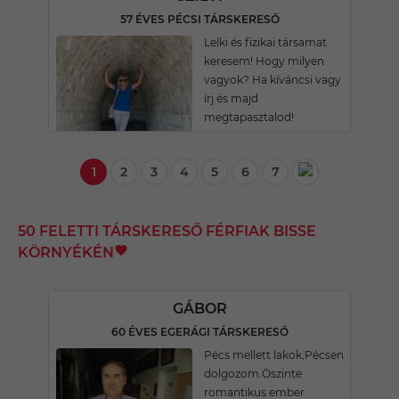
57 ÉVES PÉCSI TÁRSKERESŐ
Lelki és fizikai társamat
keresem! Hogy milyen
vagyok? Ha kíváncsi vagy
írj és majd
megtapasztalod!
1
2
3
4
5
6
7
50 FELETTI TÁRSKERESŐ FÉRFIAK BISSE
KÖRNYÉKÉN
GÁBOR
60 ÉVES EGERÁGI TÁRSKERESŐ
Pécs mellett lakok,Pécsen
dolgozom.Öszinte
romantikus ember