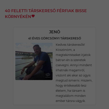
40 FELETTI TÁRSKERESŐ FÉRFIAK BISSE
KÖRNYÉKÉN
JENÖ
41 ÉVES GÖRCSÖNYI TÁRSKERESŐ
Kedves társkeresők!
Köszönöm, a
megtekintéseket írjatok
bátran én is szeretek
csevegni. Annyi mindent
írhatnák magamról,
viszont aki akar az úgyis
megtud ismerni. Hiszem,
hogy értékesebb lesz
életem, ha társam is
megtalálom minden
ember társra vágyik.