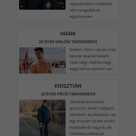
ragaszkodok hozzád és
nem engedlek el
egykönnyen
MÁRK
20 ÉVES SIKLÓSI TÁRSKERESŐ
Nekem 25cm van és csak
sex pár akarok nekem
csak nagy mell és nagy
segg barna szemen van
KRISZTIÁN
22 ÉVES PÉCSI TÁRSKERESŐ
Szeretek kirándulni,
sportolni, zenét hallgatni.
Szeretem az állatokat van
egy kutyám és két cicám.
Hallássérült vagyok, de
hallókészülékkel jól