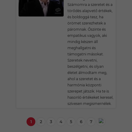
Számomra a szeretet és a
törődés alapvető értékek,
és boldoggá tesz, ha
örömet szerezhetek a
páromnak. Őszinte és
empatikus vagyok, aki
mindig készen áll
meghallgatni és
támogatni másokat.
Szeretek nevetni,
beszélgetni, és olyan
életet álmodtam meg,
ahol a szeretet és a
harmónia központi
szerepet játszik. Ha te is
hasonló értékeket keresel,
szívesen megismernélek.
1
2
3
4
5
6
7