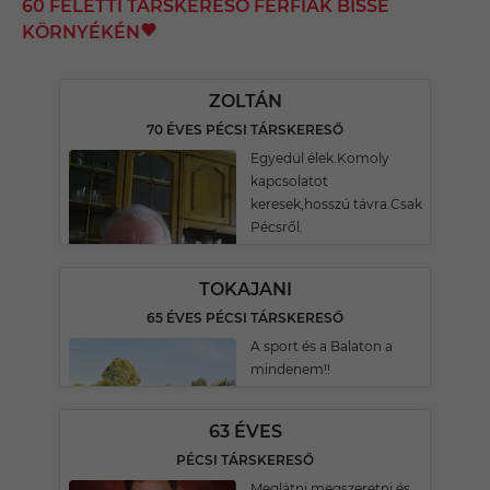
60 FELETTI TÁRSKERESŐ FÉRFIAK BISSE
KÖRNYÉKÉN
ZOLTÁN
70 ÉVES PÉCSI TÁRSKERESŐ
Egyedül élek.Komoly
kapcsolatot
keresek,hosszú távra.Csak
Pécsről.
TOKAJANI
65 ÉVES PÉCSI TÁRSKERESŐ
A sport és a Balaton a
mindenem!!
63 ÉVES
PÉCSI TÁRSKERESŐ
Meglátni megszeretni és