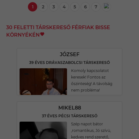
1
2
3
4
5
6
7
30 FELETTI TÁRSKERESŐ FÉRFIAK BISSE
KÖRNYÉKÉN
JÓZSEF
39 ÉVES DRÁVASZABOLCSI TÁRSKERESŐ
Komoly kapcsolatot
keresek! Fontos az
őszinteség! A távolság
nem probléma!
MIKEL88
37 ÉVES PÉCSI TÁRSKERESŐ
Szép napot bátor
,romantikus, Jó szívü,
kedves rend szerető,