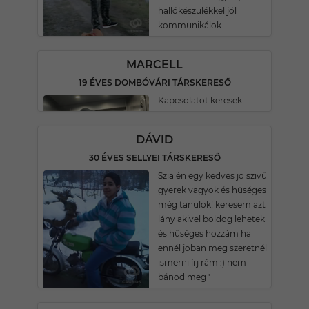
hallókészülékkel jól
kommunikálok.
MARCELL
19 ÉVES DOMBÓVÁRI TÁRSKERESŐ
Kapcsolatot keresek.
DÁVID
30 ÉVES SELLYEI TÁRSKERESŐ
Szia én egy kedves jo szivü
gyerek vagyok és hüséges
még tanulok! keresem azt
lány akivel boldog lehetek
és hüséges hozzám ha
ennél joban meg szeretnél
ismerni írj rám :) nem
bánod meg '