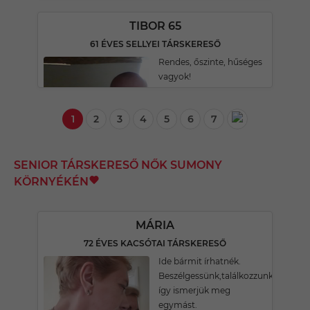
TIBOR 65
61 ÉVES SELLYEI TÁRSKERESŐ
Rendes, őszinte, hűséges
vagyok!
1
2
3
4
5
6
7
SENIOR TÁRSKERESŐ NŐK SUMONY
KÖRNYÉKÉN
MÁRIA
72 ÉVES KACSÓTAI TÁRSKERESŐ
Ide bármit írhatnék.
Beszélgessünk,találkozzunk
így ismerjük meg
egymást.