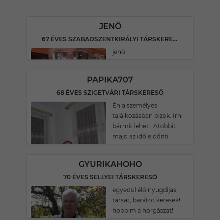
JENŐ
67 ÉVES SZABADSZENTKIRÁLYI TÁRSKERESŐ
jenö
PAPIKA707
68 ÉVES SZIGETVÁRI TÁRSKERESŐ
Én a személyes
találkozásban bizok. Irni
bármit lehet . Atöbbit
majd az idő eldőnti.
GYURIKAHOHO
70 ÉVES SELLYEI TÁRSKERESŐ
egyedül élő!nyugdijas,
társat, barátot keresek!!
hobbim a horgászat!