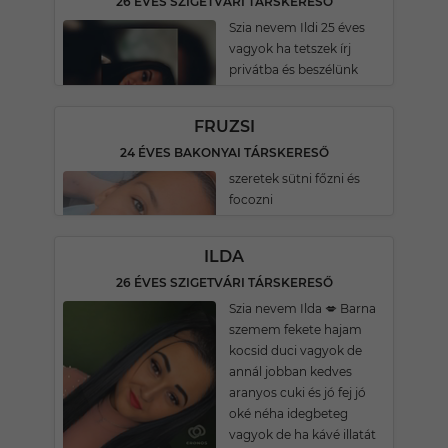
26 ÉVES SZIGETVÁRI TÁRSKERESŐ
Szia nevem Ildi 25 éves
vagyok ha tetszek írj
privátba és beszélünk
FRUZSI
24 ÉVES BAKONYAI TÁRSKERESŐ
szeretek sütni főzni és
focozni
ILDA
26 ÉVES SZIGETVÁRI TÁRSKERESŐ
Szia nevem Ilda 💋 Barna
szemem fekete hajam
kocsid duci vagyok de
annál jobban kedves
aranyos cuki és jó fej jó
oké néha idegbeteg
vagyok de ha kávé illatát