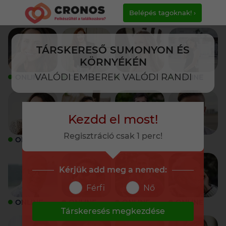
Belépés tagoknak! ›
TÁRSKERESŐ SUMONYON ÉS
KÖRNYÉKÉN
VALÓDI EMBEREK VALÓDI RANDI
ONLINE
ONLINE
ONLINE
ONLINE
Kezdd el most!
Regisztráció csak 1 perc!
ONLINE
ONLINE
ONLINE
ONLINE
Kérjük add meg a nemed:
Férfi
Nő
ONLINE
ONLINE
ONLINE
ONLINE
Társkeresés megkezdése