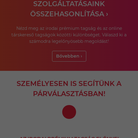
SZOLGÁLTATÁSAINK
ÖSSZEHASONLÍTÁSA ›
Nézd meg az irodai prémium tagság és az online
társkereső tagságok közötti különbséget. Válaszd ki a
számodra legelőnyösebb megoldást!
Bővebben ›
SZEMÉLYESEN IS SEGÍTÜNK A
PÁRVÁLASZTÁSBAN!