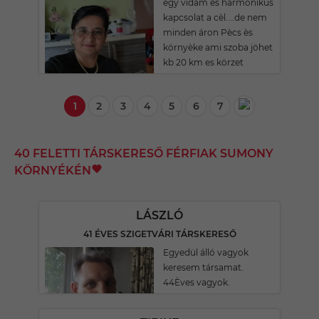
egy vidám ès harmonikus
kapcsolat a cèl....de nem
minden áron Pècs ès
környèke ami szoba jöhet
kb 20 km es körzet
1
2
3
4
5
6
7
40 FELETTI TÁRSKERESŐ FÉRFIAK SUMONY
KÖRNYÉKÉN
LÁSZLÓ
41 ÉVES SZIGETVÁRI TÁRSKERESŐ
Egyedül álló vagyok
keresem társamat.
44Èves vagyok.