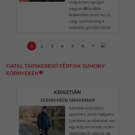
meg érzem nyűgöt
vagyok 😅további
érdeklődés miatt leci írj
vagy nyomd meg a
kedvelés gombot köszi
1
2
3
4
5
6
7
FIATAL TÁRSKERESŐ FÉRFIAK SUMONY
KÖRNYÉKÉN
KRISZTIÁN
22 ÉVES PÉCSI TÁRSKERESŐ
Szeretek kirándulni,
sportolni, zenét hallgatni.
Szeretem az állatokat van
egy kutyám és két cicám.
Hallássérült vagyok, de