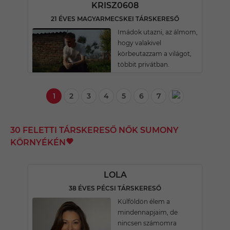
KRISZ0608
21 ÉVES MAGYARMECSKEI TÁRSKERESŐ
Imádok utazni, az álmom,
hogy valakivel
körbeutazzam a világot,
többit privátban.
1
2
3
4
5
6
7
30 FELETTI TÁRSKERESŐ NŐK SUMONY
KÖRNYÉKÉN
LOLA
38 ÉVES PÉCSI TÁRSKERESŐ
Külföldön élem a
mindennapjaim, de
nincsen számomra