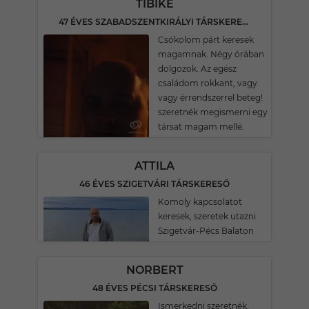
TIBIKE
47 ÉVES SZABADSZENTKIRÁLYI TÁRSKERESŐ
Csókolom párt keresek
magamnak. Négy órában
dolgozok. Az egész
családom rokkant, vagy
vagy érrendszerrel beteg!
szeretnék megismerni egy
társat magam mellé.
ATTILA
46 ÉVES SZIGETVÁRI TÁRSKERESŐ
Komoly kapcsolatot
keresek, szeretek utazni
Szigetvár-Pécs Balaton
NORBERT
48 ÉVES PÉCSI TÁRSKERESŐ
Ismerkedni szeretnék.