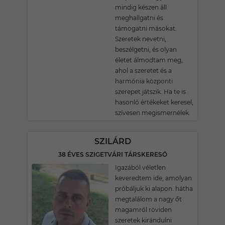
mindig készen áll
meghallgatni és
támogatni másokat.
Szeretek nevetni,
beszélgetni, és olyan
életet álmodtam meg,
ahol a szeretet és a
harmónia központi
szerepet játszik. Ha te is
hasonló értékeket keresel,
szívesen megismernélek.
SZILÁRD
38 ÉVES SZIGETVÁRI TÁRSKERESŐ
Igazából véletlen
keveredtem ide, amolyan
próbáljuk ki alapon. hátha
megtalálom a nagy őt
magamról röviden
szeretek kirándulni