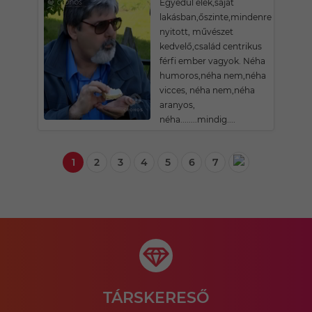
Egyedül élek,saját
lakásban,őszinte,mindenre
nyitott, művészet
kedvelő,család centrikus
férfi ember vagyok. Néha
humoros,néha nem,néha
vicces, néha nem,néha
aranyos,
néha........mindig....
1
2
3
4
5
6
7
TÁRSKERESŐ