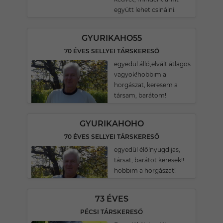
együtt lehet csinálni.
GYURIKAHO55
70 ÉVES SELLYEI TÁRSKERESŐ
egyedül álló,elvált átlagos
vagyok!hobbim a
horgászat, keresem a
társam, barátom!
GYURIKAHOHO
70 ÉVES SELLYEI TÁRSKERESŐ
egyedül élő!nyugdijas,
társat, barátot keresek!!
hobbim a horgászat!
73 ÉVES
PÉCSI TÁRSKERESŐ