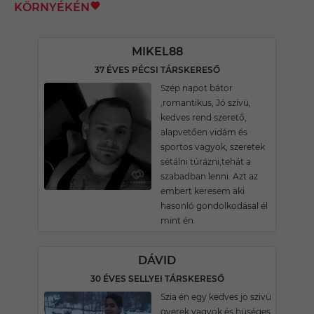
KÖRNYÉKÉN
MIKEL88
37 ÉVES PÉCSI TÁRSKERESŐ
Szép napot bátor
,romantikus, Jó szívü,
kedves rend szerető,
alapvetően vidám és
sportos vagyok, szeretek
sétálni túrázni,tehát a
szabadban lenni. Azt az
embert keresem aki
hasonló gondolkodásal él
mint én.
DÁVID
30 ÉVES SELLYEI TÁRSKERESŐ
Szia én egy kedves jo szivü
gyerek vagyok és hüséges