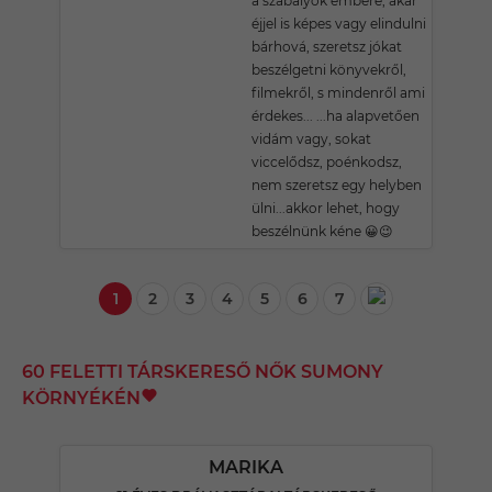
a szabályok embere, akár
éjjel is képes vagy elindulni
bárhová, szeretsz jókat
beszélgetni könyvekről,
filmekről, s mindenről ami
érdekes... ...ha alapvetően
vidám vagy, sokat
viccelődsz, poénkodsz,
nem szeretsz egy helyben
ülni...akkor lehet, hogy
beszélnünk kéne 😀😉
1
2
3
4
5
6
7
60 FELETTI TÁRSKERESŐ NŐK SUMONY
KÖRNYÉKÉN
MARIKA