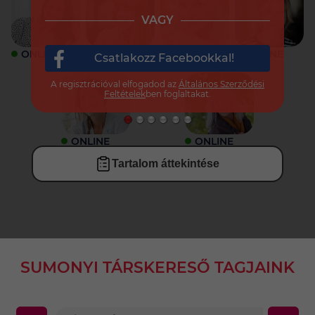
VAGY
ONLINE
ONLINE
ONLINE
ONLINE
Csatlakozz Facebookkal!
A regisztrációval elfogadod az
Általános Szerződési
Feltételek
ben foglaltakat.
ONLINE
ONLINE
Tartalom áttekintése
SUMONYI TÁRSKERESŐ TAGJAINK