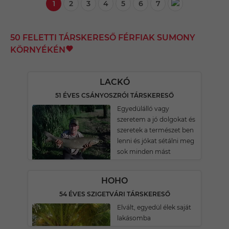
1
2
3
4
5
6
7
50 FELETTI TÁRSKERESŐ FÉRFIAK SUMONY
KÖRNYÉKÉN
LACKÓ
51 ÉVES CSÁNYOSZRÓI TÁRSKERESŐ
Egyedülálló vagy
szeretem a jó dolgokat és
szeretek a természet ben
lenni és jókat sétálni meg
sok minden mást
HOHO
54 ÉVES SZIGETVÁRI TÁRSKERESŐ
Elvált, egyedül élek saját
lakásomba