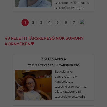
szeretem az állatokat és
szeretek csavarogni
1
2
3
4
5
6
7
40 FELETTI TÁRSKERESŐ NŐK SUMONY
KÖRNYÉKÉN
ZSUZSANNA
47 ÉVES TEKLAFALUI TÁRSKERESŐ
Egyedül állo
vagyok,komoly
kapcsolatott
szeretnék,szeretem az
állatokat,sportolni
szeretek,kertészkedni.