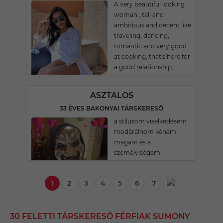
A very beautiful looking
woman , tall and
ambitious and decent like
traveling, dancing,
romantic and very good
at cooking, that's here for
a good relationship,
ASZTALOS
33 ÉVES BAKONYAI TÁRSKERESŐ
a stilusom viselkedésem
modárálnom kénem
magam és a
személyiségem
1
2
3
4
5
6
7
30 FELETTI TÁRSKERESŐ FÉRFIAK SUMONY