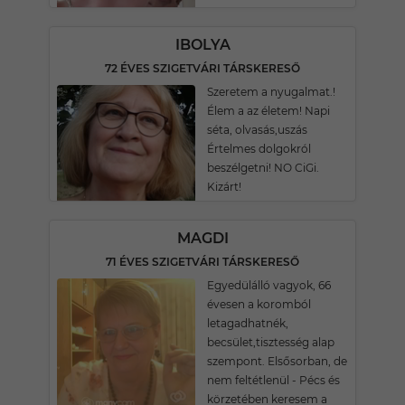
IBOLYA
72 ÉVES SZIGETVÁRI TÁRSKERESŐ
Szeretem a nyugalmat.!
Élem a az életem! Napi
séta, olvasás,uszás
Értelmes dolgokról
beszélgetni! NO CiGi.
Kizárt!
MAGDI
71 ÉVES SZIGETVÁRI TÁRSKERESŐ
Egyedülálló vagyok, 66
évesen a koromból
letagadhatnék,
becsület,tisztesség alap
szempont. Elsősorban, de
nem feltétlenül - Pécs és
körzetében keresem a