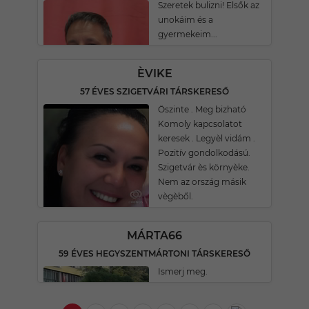
Szeretek bulizni! Elsők az
unokáim és a
gyermekeim...
ÈVIKE
57 ÉVES SZIGETVÁRI TÁRSKERESŐ
Öszinte . Meg bizható
Komoly kapcsolatot
keresek . Legyèl vidám .
Pozitív gondolkodású.
Szigetvár ès környèke.
Nem az ország másik
vègèből.
MÁRTA66
59 ÉVES HEGYSZENTMÁRTONI TÁRSKERESŐ
Ismerj meg.