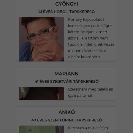
GYÖNGYI
41 ÉVES HOBOLI TÁRSKERESŐ
Komoly kapcsolatot
keresek szex parterségre
kérem ne irjanak mert
azonal le is tiltom nem
tudok mindenkinek vissza
irni nem fizetek elö az
oldalra köszönöm
MARIANN
41 ÉVES SZIGETVÁRI TÁRSKERESŐ
Szeretném meg találni az
igazi páromat
ANIKÓ
49 ÉVES SZENTLŐRINCI TÁRSKERESŐ
Keresem a másik felem