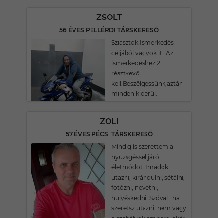
ZSOLT
56 ÉVES PELLÉRDI TÁRSKERESŐ
Sziasztok.Ismerkedès
céljából vagyok itt.Az
ismerkedèshez 2
résztvevő
kell.Beszêlgessünk,aztán
minden kiderül.
ZOLI
57 ÉVES PÉCSI TÁRSKERESŐ
Mindig is szerettem a
nyüzsgéssel járó
életmódot. Imádok
utazni, kirándulni, sétálni,
fotózni, nevetni,
hülyéskedni. Szóval...ha
szeretsz utazni, nem vagy