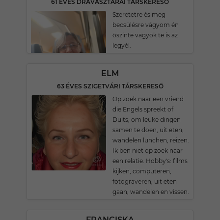
61 ÉVES DRÁVASZTÁRAI TÁRSKERESŐ
Szeretetre és meg
becsülésre vágyom én
öszinte vagyok te is az
legyél.
ELM
63 ÉVES SZIGETVÁRI TÁRSKERESŐ
Op zoek naar een vriend
die Engels spreekt of
Duits, om leuke dingen
samen te doen, uit eten,
wandelen lunchen, reizen.
Ik ben niet op zoek naar
een relatie. Hobby's: films
kijken, computeren,
fotograveren, uit eten
gaan, wandelen en vissen.
FRANCISKA