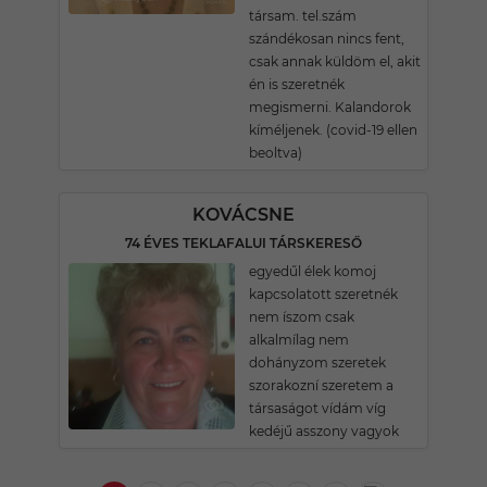
társam. tel.szám
szándékosan nincs fent,
csak annak küldöm el, akit
én is szeretnék
megismerni. Kalandorok
kíméljenek. (covid-19 ellen
beoltva)
KOVÁCSNE
74 ÉVES TEKLAFALUI TÁRSKERESŐ
egyedűl élek komoj
kapcsolatott szeretnék
nem íszom csak
alkalmílag nem
dohányzom szeretek
szorakozní szeretem a
társaságot vídám víg
kedéjű asszony vagyok