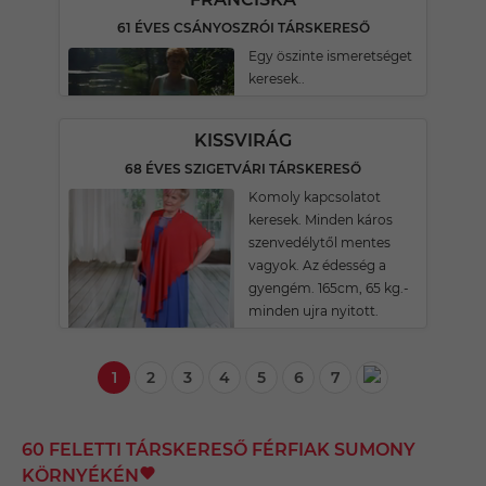
61 ÉVES CSÁNYOSZRÓI TÁRSKERESŐ
Egy öszinte ismeretséget
keresek..
KISSVIRÁG
68 ÉVES SZIGETVÁRI TÁRSKERESŐ
Komoly kapcsolatot
keresek. Minden káros
szenvedélytől mentes
vagyok. Az édesség a
gyengém. 165cm, 65 kg.-
minden ujra nyitott.
1
2
3
4
5
6
7
60 FELETTI TÁRSKERESŐ FÉRFIAK SUMONY
KÖRNYÉKÉN