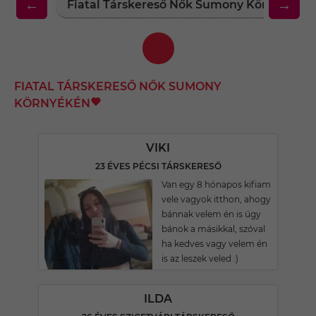
←
→
Fiatal Társkereső Nők Sumony Környékén
FIATAL TÁRSKERESŐ NŐK SUMONY
KÖRNYÉKÉN
VIKI
23 ÉVES PÉCSI TÁRSKERESŐ
Van egy 8 hónapos kifiam
vele vagyok itthon, ahogy
bánnak velem én is úgy
bánok a másikkal, szóval
ha kedves vagy velem én
is az leszek veled :)
ILDA