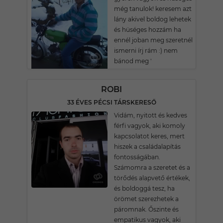
még tanulok! keresem azt
lány akivel boldog lehetek
és hüséges hozzám ha
ennél joban meg szeretnél
ismerni írj rám :) nem
bánod meg '
ROBI
33 ÉVES PÉCSI TÁRSKERESŐ
Vidám, nyitott és kedves
férfi vagyok, aki komoly
kapcsolatot keres, mert
hiszek a családalapítás
fontosságában.
Számomra a szeretet és a
törődés alapvető értékek,
és boldoggá tesz, ha
örömet szerezhetek a
páromnak. Őszinte és
empatikus vagyok, aki