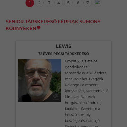
1
2
3
4
5
6
7
SENIOR TÁRSKERESŐ FÉRFIAK SUMONY
KÖRNYÉKÉN
LEWIS
72 ÉVES PÉCSI TÁRSKERESŐ
Empatikus, fiatalos
gondolkodású,
romantikus lelkű őszinte
mackós alkatú vagyok.
Rajongok a zenéért,
könyvekért, szeretem a jó
filmeket. Szeretek
horgászni, kirándulni,
biciklizni. Szeretem a
hosszú komoly
beszélgetéseket, a jó
kedvet, mindent amit