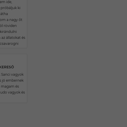
em ide,
próbáljuk ki
hátha
om a nagy őt
l röviden
kirándulni
az állatokat és
 csavarogni
SKERESŐ
k Sanci vagyok
s jó embernek
 magam és
 tudo vagyok és