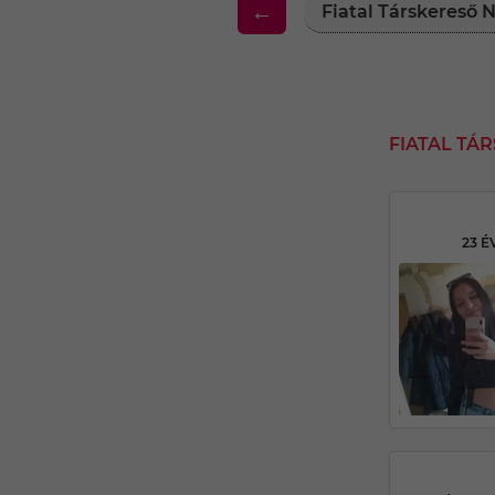
←
Fiatal Társkereső
FIATAL TÁ
23 É