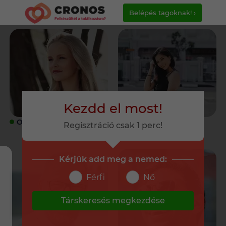
Belépés tagoknak! ›
Kezdd el most!
ONLINE
ONLINE
Regisztráció csak 1 perc!
Kérjük add meg a nemed:
Férfi
Nő
Társkeresés megkezdése