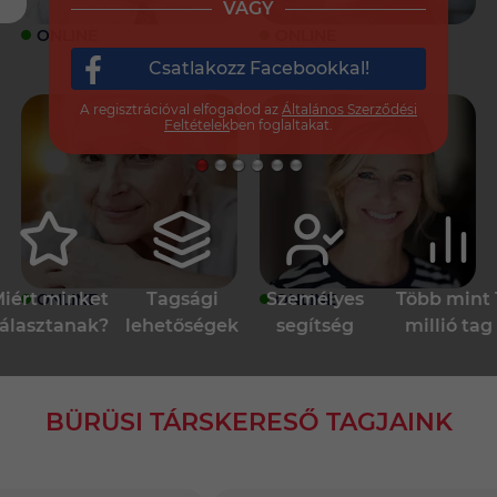
VAGY
ONLINE
ONLINE
Csatlakozz Facebookkal!
A regisztrációval elfogadod az
Általános Szerződési
Feltételek
ben foglaltakat.
iért minket
Tagsági
Személyes
Több mint 
ONLINE
ONLINE
álasztanak?
lehetőségek
segítség
millió tag
BÜRÜSI TÁRSKERESŐ TAGJAINK