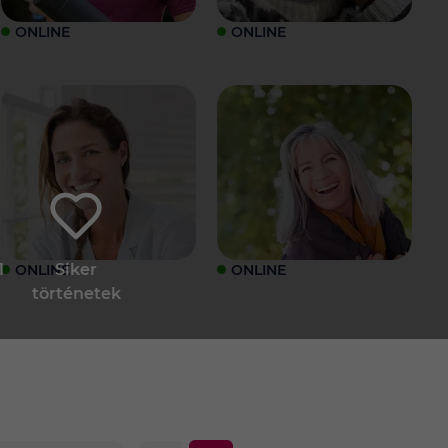
ONLINE
ONLINE
1
Siker
ONLINE
ONLINE
történetek