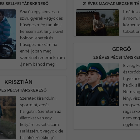
VES SELLYEI TÁRSKERESŐ
Szia én egy kedves jo
Imádok u
szivü gyerek vagyok és
álmom, h
hüséges még tanulok!
körbeuta
keresem azt lány akivel
többit pr
boldog lehetek és
hüséges hozzám ha
GERGŐ
ennél joban meg
26 ÉVES PÉCSI TÁRSK
szeretnél ismerni írj rám
:) nem bánod meg '
Elvileg 
és törőd
figyelni 
KRISZTIÁN
ha ők is 
VES PÉCSI TÁRSKERESŐ
Nem vagy
Szeretek kirándulni,
lény, vis
sportolni, zenét
megszere
hallgatni. Szeretem az
ragaszko
állatokat van egy
nem enge
kutyám és két cicám.
egykönn
Hallássérült vagyok, de
hallókészülékkel jól