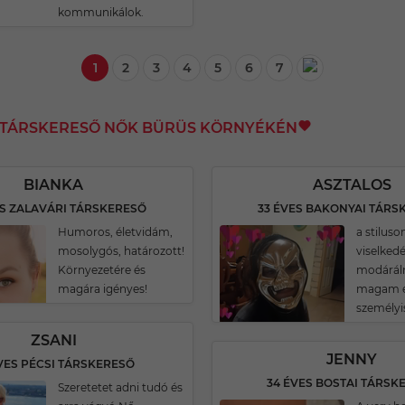
kommunikálok.
1
2
3
4
5
6
7
I TÁRSKERESŐ NŐK BÜRÜS KÖRNYÉKÉN
BIANKA
ASZTALOS
ES ZALAVÁRI TÁRSKERESŐ
33 ÉVES BAKONYAI TÁRS
Humoros, életvidám,
a stilus
mosolygós, határozott!
viselked
Környezetére és
modárá
magára igényes!
magam é
személy
ZSANI
JENNY
VES PÉCSI TÁRSKERESŐ
34 ÉVES BOSTAI TÁRSK
Szeretetet adni tudó és