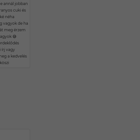
e annál jobban
ranyos cuki és
 oké néha
g vagyok de ha
atát meg érzem
agyok 😅
érdeklődés
 írj vagy
eg a kedvelés
köszi