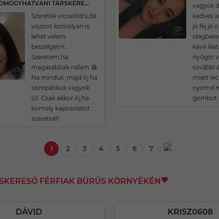
20 ÉVES SOMOGYHATVANI TÁRSKERESŐ
vagyok d
Szeretek viccelődni,de
kedves a
viszont komolyan is
jó fej jó
lehet velem
idegbete
beszélgetni...
kávé ill
Szeretem,ha
nyűgöt v
magasabbak nálam 😅
további 
Na mindus ,majd írj ha
miatt leci
szimpatikus vagyok..
nyomd m
UI: Csak akkor írj,ha
gombot 
komoly kapcsolatot
szeretnél!
1
2
3
4
5
6
7
RSKERESŐ FÉRFIAK BÜRÜS KÖRNYÉKÉN
DÁVID
KRISZ0608