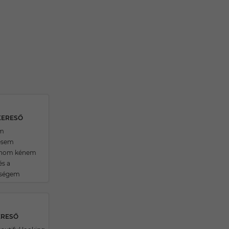
KERESŐ
om
ésem
lnom kénem
s a
iségem
ERESŐ