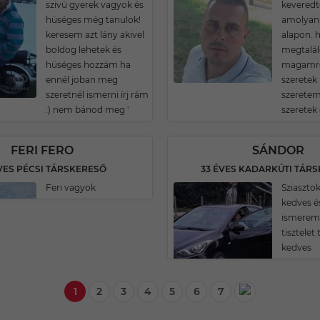
szivü gyerek vagyok és
keveredt
hüséges még tanulok!
amolyan 
keresem azt lány akivel
alapon. 
boldog lehetek és
megtalál
hüséges hozzám ha
magamró
ennél joban meg
szeretek 
szeretnél ismerni írj rám
szeretem 
:) nem bánod meg '
szeretek
FERI FERO
SÁNDOR
VES PÉCSI TÁRSKERESŐ
33 ÉVES KADARKÚTI TÁR
Feri vagyok
Sziaszto
kedves é
ismerem
tisztelet
kedves
1
2
3
4
5
6
7