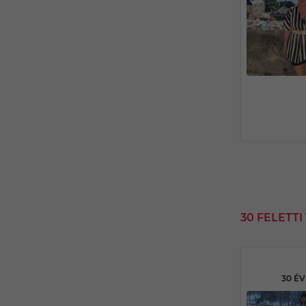
30 FELETT
30 É