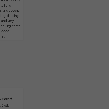
autiful looking
tall and
s and decent
eling, dancing,
 and very
ooking, that's
 a good
hip,
SKERESŐ
véletlen