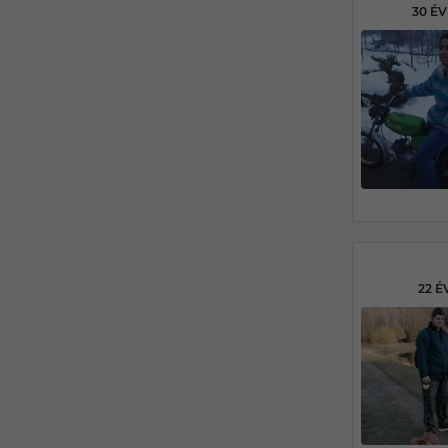
30 É
22 É