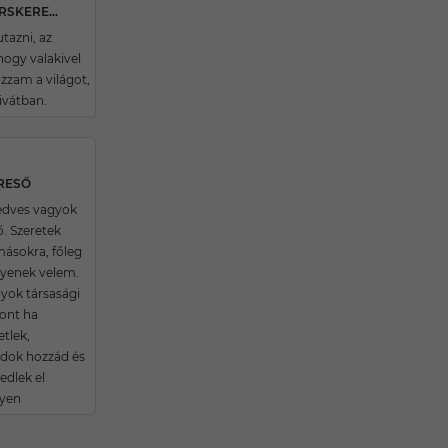
21 ÉVES MAGYARMECSKEI TÁRSKERESŐ
tazni, az
ogy valakivel
zzam a világot,
ivátban.
ERESŐ
kedves vagyok
ő. Szeretek
másokra, főleg
ilyenek velem.
ok társasági
zont ha
tlek,
dok hozzád és
dlek el
yen