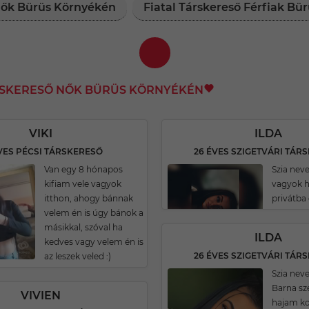
 Nők Bürüs Környékén
Fiatal Társkereső Férfiak Bü
RSKERESŐ NŐK BÜRÜS KÖRNYÉKÉN
VIKI
ILDA
VES PÉCSI TÁRSKERESŐ
26 ÉVES SZIGETVÁRI TÁR
Van egy 8 hónapos
Szia neve
kifiam vele vagyok
vagyok ha
itthon, ahogy bánnak
privátba
velem én is úgy bánok a
másikkal, szóval ha
ILDA
kedves vagy velem én is
26 ÉVES SZIGETVÁRI TÁR
az leszek veled :)
Szia neve
Barna s
VIVIEN
hajam ko