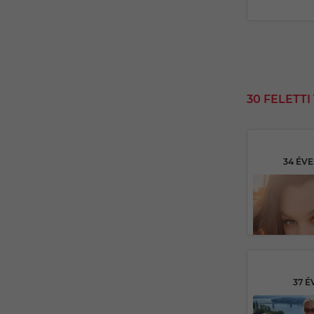
30 FELETT
34 ÉV
37 É