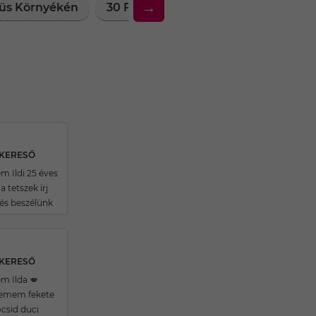
→
rüs Környékén
30 Feletti Társkereső Nők Bürüs Kö
SKERESŐ
m Ildi 25 éves
 tetszek írj
 és beszélünk
SKERESŐ
m Ilda 💋
zemem fekete
csid duci