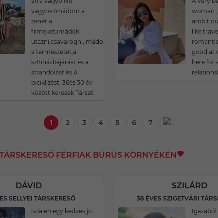
arra vágyó Nő
A very be
vagyok.Imádom a
woman , 
zenét a
ambitiou
filmeket,imádok
like trav
utazni,csavarogni,imádom
romantic
a természetet,a
good at c
szînházbajárást ès a
here for
strandolást ès A
relations
biciklizèst. 36ès 50 èv
között keresek Társat.
1
2
3
4
5
6
7
I TÁRSKERESŐ FÉRFIAK BÜRÜS KÖRNYÉKÉN
DÁVID
SZILÁRD
VES SELLYEI TÁRSKERESŐ
38 ÉVES SZIGETVÁRI TÁR
Szia én egy kedves jo
Igazából 