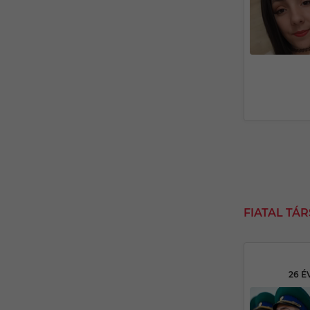
FIATAL TÁ
26 É