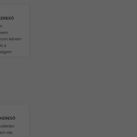
KERESŐ
om
ésem
lnom kénem
s a
iségem
SKERESŐ
véletlen
em ide,