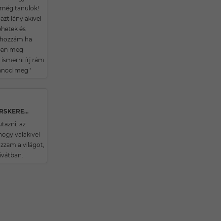
még tanulok!
zt lány akivel
ehetek és
 hozzám ha
ban meg
 ismerni írj rám
ánod meg '
21 ÉVES MAGYARMECSKEI TÁRSKERESŐ
tazni, az
ogy valakivel
zzam a világot,
ivátban.