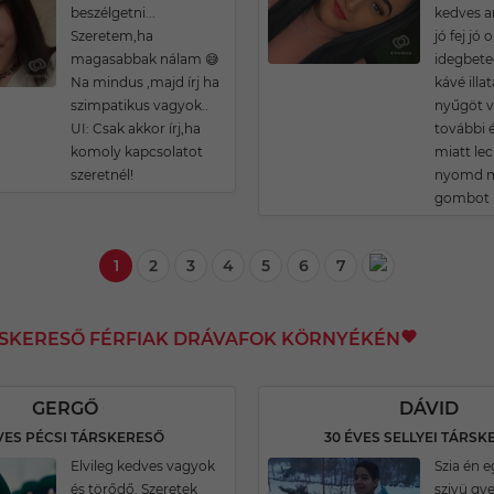
beszélgetni...
kedves a
Szeretem,ha
jó fej jó
magasabbak nálam 😅
idegbete
Na mindus ,majd írj ha
kávé ill
szimpatikus vagyok..
nyűgöt v
UI: Csak akkor írj,ha
további 
komoly kapcsolatot
miatt leci
szeretnél!
nyomd m
gombot 
1
2
3
4
5
6
7
RSKERESŐ FÉRFIAK DRÁVAFOK KÖRNYÉKÉN
GERGŐ
DÁVID
VES PÉCSI TÁRSKERESŐ
30 ÉVES SELLYEI TÁRSK
Elvileg kedves vagyok
Szia én e
és törődő. Szeretek
szivü gy