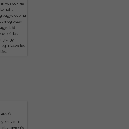
ranyos cuki és
 oké néha
g vagyok de ha
atát meg érzem
agyok 😅
érdeklődés
 írj vagy
eg a kedvelés
köszi
ERESŐ
gy kedves jo
erek vagyok és