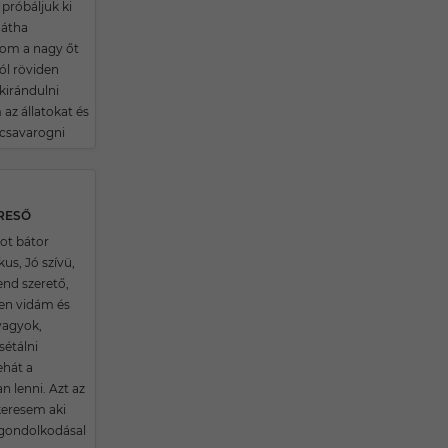
próbáljuk ki
hátha
om a nagy őt
l röviden
kirándulni
az állatokat és
 csavarogni
ERESŐ
ot bátor
us, Jó szívü,
end szerető,
en vidám és
vagyok,
sétálni
ehát a
n lenni. Azt az
eresem aki
gondolkodásal