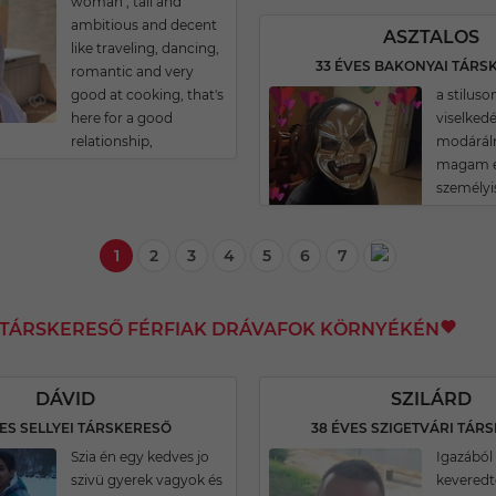
woman , tall and
ambitious and decent
ASZTALOS
like traveling, dancing,
33 ÉVES BAKONYAI TÁRS
romantic and very
good at cooking, that's
a stilus
here for a good
viselked
relationship,
modárá
magam é
személy
1
2
3
4
5
6
7
I TÁRSKERESŐ FÉRFIAK DRÁVAFOK KÖRNYÉKÉN
DÁVID
SZILÁRD
VES SELLYEI TÁRSKERESŐ
38 ÉVES SZIGETVÁRI TÁR
Szia én egy kedves jo
Igazából 
szivü gyerek vagyok és
keveredt