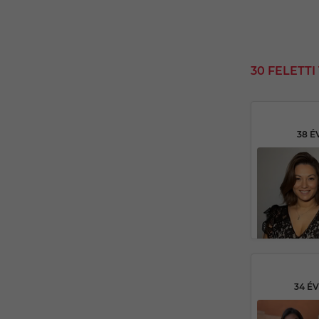
30 FELETT
38 É
34 É