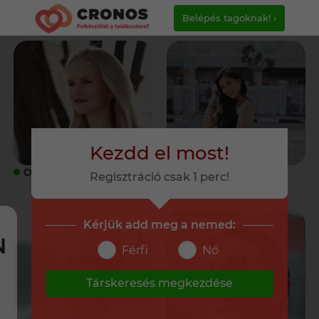
Belépés tagoknak! ›
Kezdd el most!
ONLINE
ONLINE
Regisztráció csak 1 perc!
Kérjük add meg a nemed:
N
Férfi
Nő
Társkeresés megkezdése