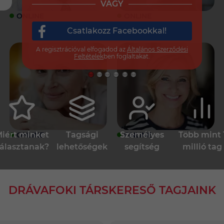
VAGY
ONLINE
ONLINE
Csatlakozz Facebookkal!
A regisztrációval elfogadod az
Általános Szerződési
Feltételek
ben foglaltakat.
iért minket
Tagsági
Személyes
Több mint 
ONLINE
ONLINE
álasztanak?
lehetőségek
segítség
millió tag
DRÁVAFOKI TÁRSKERESŐ TAGJAINK