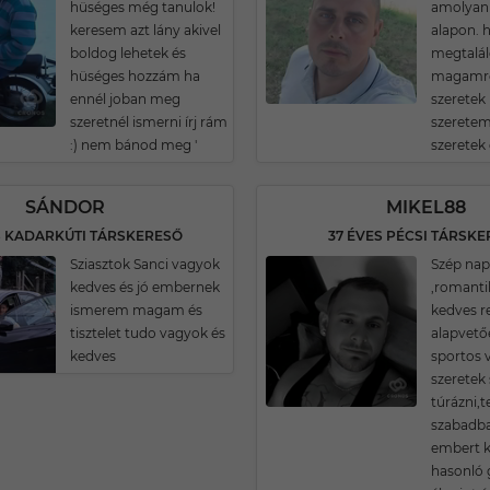
hüséges még tanulok!
amolyan 
keresem azt lány akivel
alapon. 
boldog lehetek és
megtalál
hüséges hozzám ha
magamró
ennél joban meg
szeretek 
szeretnél ismerni írj rám
szeretem 
:) nem bánod meg '
szeretek
SÁNDOR
MIKEL88
S KADARKÚTI TÁRSKERESŐ
37 ÉVES PÉCSI TÁRSK
Sziasztok Sanci vagyok
Szép nap
kedves és jó embernek
,romantik
ismerem magam és
kedves r
tisztelet tudo vagyok és
alapvető
kedves
sportos 
szeretek 
túrázni,t
szabadba
embert k
hasonló 