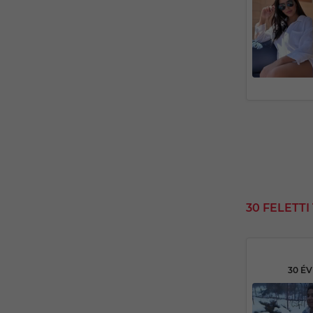
30 FELETT
30 É