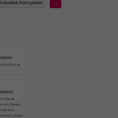
→
k Drávafok Környékén
30 Feletti Társkereső Nők Dr
KERESŐ
sütni főzni és
SKERESŐ
m Ilda 💋
zemem fekete
csid duci
e annál jobban