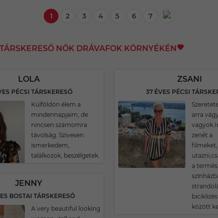
1
2
3
4
5
6
7
I TÁRSKERESŐ NŐK DRÁVAFOK KÖRNYÉKÉN
LOLA
ZSANI
VES PÉCSI TÁRSKERESŐ
37 ÉVES PÉCSI TÁRSK
Külföldön élem a
Szeretete
mindennapjaim, de
arra vág
nincsen számomra
vagyok.
távolság. Szivesen
zenét a
ismerkedem,
filmeket
találkozok, beszélgetek.
utazni,c
a termés
szînházba
JENNY
strandolá
VES BOSTAI TÁRSKERESŐ
biciklizè
között ke
A very beautiful looking