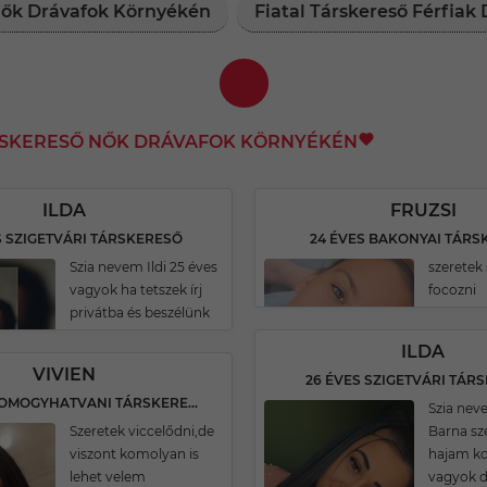
 Nők Drávafok Környékén
Fiatal Társkereső Férfia
RSKERESŐ NŐK DRÁVAFOK KÖRNYÉKÉN
ILDA
FRUZSI
S SZIGETVÁRI TÁRSKERESŐ
24 ÉVES BAKONYAI TÁRS
Szia nevem Ildi 25 éves
szeretek 
vagyok ha tetszek írj
focozni
privátba és beszélünk
ILDA
VIVIEN
26 ÉVES SZIGETVÁRI TÁR
20 ÉVES SOMOGYHATVANI TÁRSKERESŐ
Szia neve
Szeretek viccelődni,de
Barna s
viszont komolyan is
hajam ko
lehet velem
vagyok d