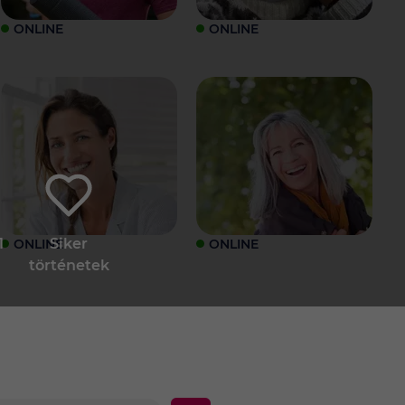
ONLINE
ONLINE
1
Siker
ONLINE
ONLINE
történetek