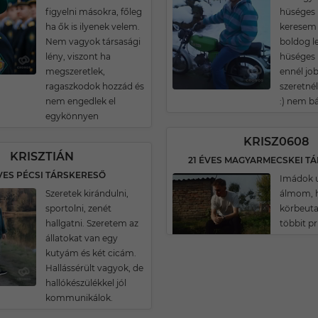
figyelni másokra, főleg
hüséges 
ha ők is ilyenek velem.
keresem a
Nem vagyok társasági
boldog l
lény, viszont ha
hüséges
megszeretlek,
ennél jo
ragaszkodok hozzád és
szeretnél
nem engedlek el
:) nem b
egykönnyen
KRISZ0608
KRISZTIÁN
VES PÉCSI TÁRSKERESŐ
Imádok u
Szeretek kirándulni,
álmom, h
sportolni, zenét
körbeuta
hallgatni. Szeretem az
többit pr
állatokat van egy
kutyám és két cicám.
Hallássérült vagyok, de
hallókészülékkel jól
kommunikálok.