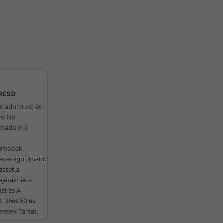
ERESŐ
t adni tudó és
yó Nő
Imádom a
,imádok
savarogni,imádom
zetet,a
járást ès a
st ès A
st. 36ès 50 èv
resek Társat.