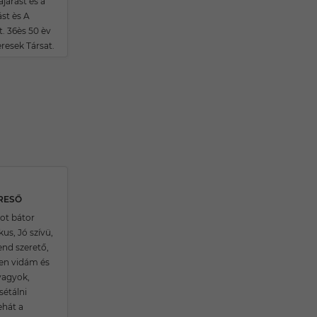
járást ès a
st ès A
st. 36ès 50 èv
resek Társat.
ERESŐ
ot bátor
us, Jó szívü,
end szerető,
en vidám és
vagyok,
sétálni
ehát a