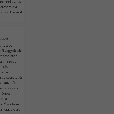
n lenni. Azt az
eresem aki
gondolkodásal
n.
ERESŐ
itott és
rfi vagyok, aki
apcsolatot
rt hiszek a
pítás
gában.
 a szeretet és
s alapvető
 és boldoggá
 örömet
tek a
. Őszinte és
s vagyok, aki