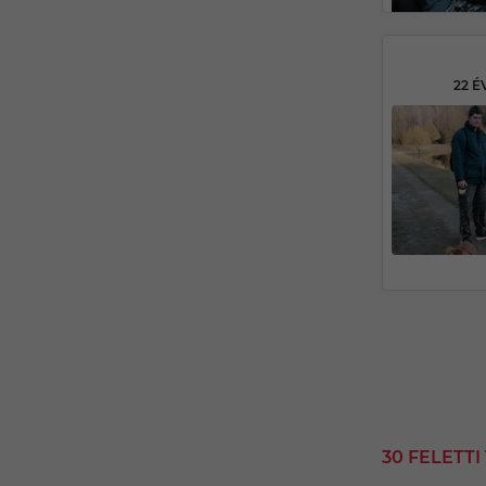
22 É
30 FELETT