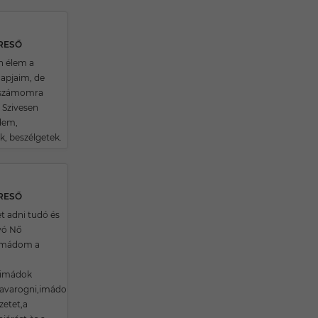
ERESŐ
n élem a
apjaim, de
 számomra
 Szivesen
dem,
k, beszélgetek.
ERESŐ
t adni tudó és
yó Nő
Imádom a
,imádok
savarogni,imádom
zetet,a