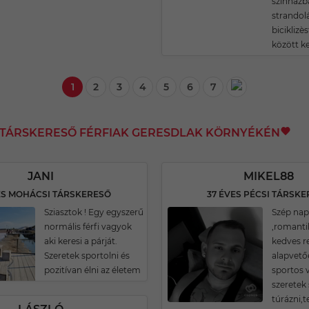
szînházba
strandolá
biciklizè
között ke
1
2
3
4
5
6
7
I TÁRSKERESŐ FÉRFIAK GERESDLAK KÖRNYÉKÉN
JANI
MIKEL88
ES MOHÁCSI TÁRSKERESŐ
37 ÉVES PÉCSI TÁRSK
Sziasztok ! Egy egyszerű
Szép nap
normális férfi vagyok
,romantik
aki keresi a párját.
kedves r
Szeretek sportolni és
alapvető
pozitívan élni az életem
sportos 
szeretek 
túrázni,t