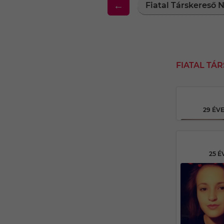
←
Fiatal Társkereső
FIATAL TÁ
29 ÉV
25 É