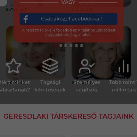
VAGY
ONLINE
ONLINE
Csatlakozz Facebookkal!
A regisztrációval elfogadod az
Általános Szerződési
Feltételek
ben foglaltakat.
iért minket
Tagsági
Személyes
Több mint 
ONLINE
ONLINE
álasztanak?
lehetőségek
segítség
millió tag
GERESDLAKI TÁRSKERESŐ TAGJAINK