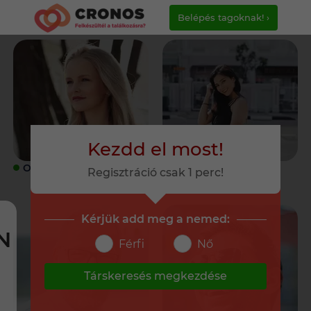
Belépés tagoknak! ›
Kezdd el most!
ONLINE
ONLINE
Regisztráció csak 1 perc!
Kérjük add meg a nemed:
N
Férfi
Nő
Társkeresés megkezdése