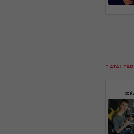
FIATAL TÁ
20 É