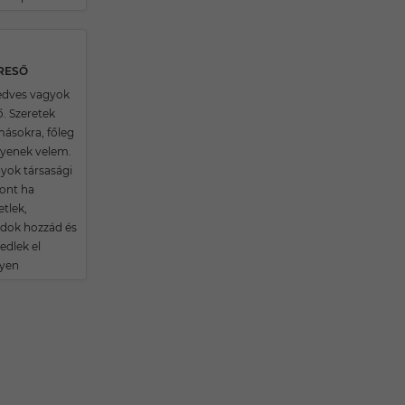
ERESŐ
kedves vagyok
ő. Szeretek
másokra, főleg
ilyenek velem.
ok társasági
zont ha
tlek,
dok hozzád és
dlek el
yen