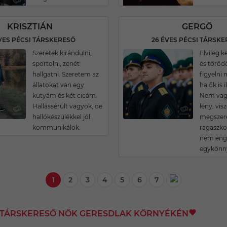
KRISZTIÁN
GERGŐ
VES PÉCSI TÁRSKERESŐ
26 ÉVES PÉCSI TÁRSK
Szeretek kirándulni,
Elvileg 
sportolni, zenét
és törőd
hallgatni. Szeretem az
figyelni 
állatokat van egy
ha ők is 
kutyám és két cicám.
Nem vagy
Hallássérült vagyok, de
lény, vis
hallókészülékkel jól
megszere
kommunikálok.
ragaszko
nem enge
egykönn
1
2
3
4
5
6
7
I TÁRSKERESŐ NŐK GERESDLAK KÖRNYÉKÉN