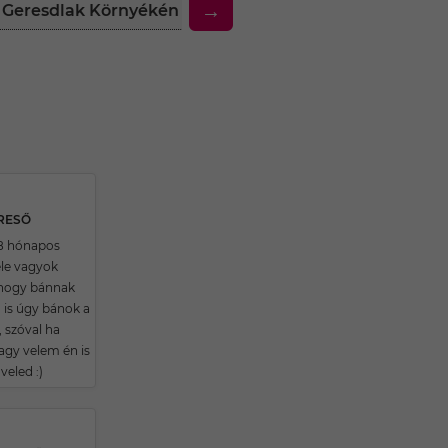
→
k Geresdlak Környékén
30 Feletti Társkereső Nők 
ERESŐ
8 hónapos
ele vagyok
ahogy bánnak
 is úgy bánok a
 szóval ha
agy velem én is
veled :)