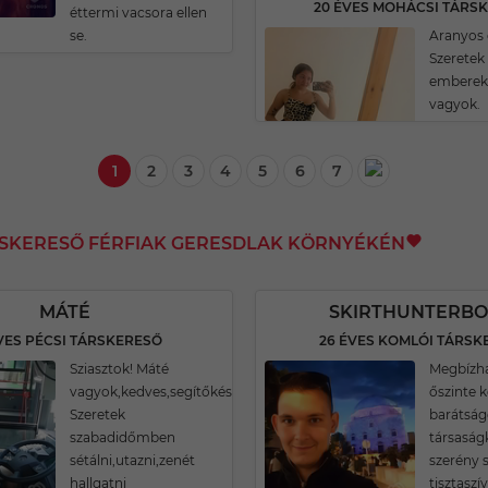
20 ÉVES MOHÁCSI TÁRS
éttermi vacsora ellen
se.
Aranyos 
Szeretek
embereke
vagyok.
1
2
3
4
5
6
7
RSKERESŐ FÉRFIAK GERESDLAK KÖRNYÉKÉN
MÁTÉ
SKIRTHUNTERBO
VES PÉCSI TÁRSKERESŐ
26 ÉVES KOMLÓI TÁRSK
Sziasztok! Máté
Megbízh
vagyok,kedves,segítőkész.
őszinte 
Szeretek
barátság
szabadidőmben
társaság
sétálni,utazni,zenét
szerény
hallgatni
tisztasz