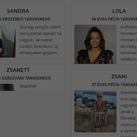
SANDRA
LOLA
S ERZSÉBETI TÁRSKERESŐ
38 ÉVES PÉCSI TÁRSK
Szia egy pörgős vidám
Külföldö
környezetet szerető nő
mindenn
vagyok.. aki szeret
nincsen
túrázni, kirándulni, új
távolság.
élményeket gyűjteni..
ismerke
találkozo
ZSANETT
ZSANI
S SZÁSZVÁRI TÁRSKERESŐ
37 ÉVES PÉCSI TÁRSK
Sziasztok
Szeretete
arra vág
vagyok.
zenét a
filmeket
utazni,c
a termés