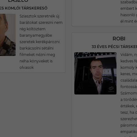
LÁSZLÓ
szabadba
VES KOMLÓI TÁRSKERESŐ
embert k
hasonló 
Sziasztok szeretnék új
él mint é
barátokat szerezni nem
rég költöztem
baranyamegyábe
ROBI
szeretek kerékpározni
33 ÉVES PÉCSI TÁRSK
barkácsolni sétálni
filmeket nézni meg
Vidám, ny
néha könyveket is
kedves fé
olvasok
komoly k
keres, me
családala
fontossá
Számomra
a törődé
értékek,
tesz, ha
szerezhe
páromnak
empatiku