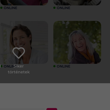
ONLINE
ONLINE
1
Siker
ONLINE
ONLINE
történetek