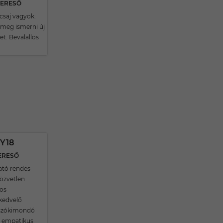
KERESŐ
csaj vagyok.
 meg ismerni új
t. Bevalallos
Y18
ERESŐ
ató rendes
közvetlen
os
kedvelő
 szókimondó
ív empatikus