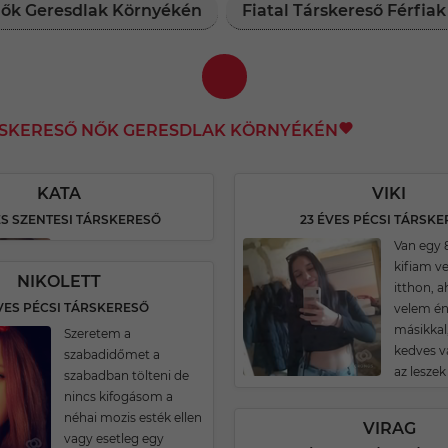
 Nők Geresdlak Környékén
Fiatal Társkereső Férfia
RSKERESŐ NŐK GERESDLAK KÖRNYÉKÉN
KATA
VIKI
ES SZENTESI TÁRSKERESŐ
23 ÉVES PÉCSI TÁRSK
Van egy 
kifiam v
NIKOLETT
itthon, 
VES PÉCSI TÁRSKERESŐ
velem én
másikkal,
Szeretem a
kedves v
szabadidőmet a
az leszek 
szabadban tölteni de
nincs kifogásom a
néhai mozis esték ellen
VIRAG
vagy esetleg egy