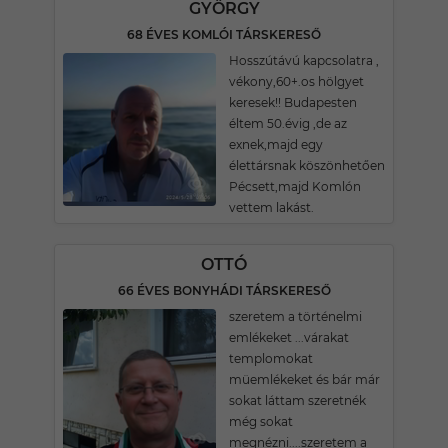
GYÖRGY
68 ÉVES KOMLÓI TÁRSKERESŐ
Hosszútávú kapcsolatra ,
vékony,60+.os hölgyet
keresek!! Budapesten
éltem 50.évig ,de az
exnek,majd egy
élettársnak köszönhetően
Pécsett,majd Komlón
vettem lakást.
OTTÓ
66 ÉVES BONYHÁDI TÁRSKERESŐ
szeretem a történelmi
emlékeket ...várakat
templomokat
müemlékeket és bár már
sokat láttam szeretnék
még sokat
megnézni....szeretem a