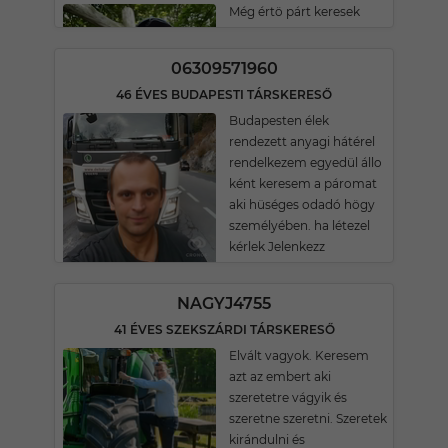
Még értö párt keresek
06309571960
46 ÉVES BUDAPESTI TÁRSKERESŐ
Budapesten élek
rendezett anyagi hátérel
rendelkezem egyedül állo
ként keresem a páromat
aki hüséges odadó högy
személyében. ha létezel
kérlek Jelenkezz
NAGYJ4755
41 ÉVES SZEKSZÁRDI TÁRSKERESŐ
Elvált vagyok. Keresem
azt az embert aki
szeretetre vágyik és
szeretne szeretni. Szeretek
kirándulni és