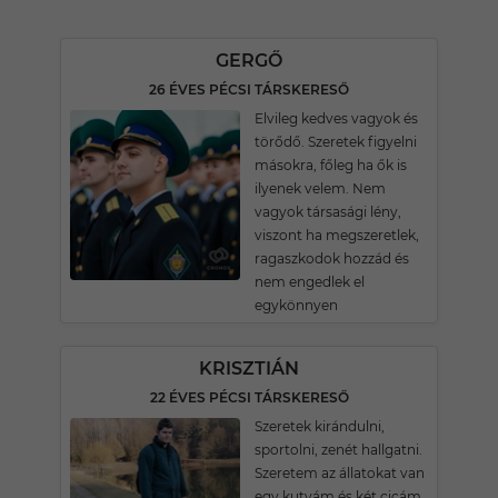
GERGŐ
26 ÉVES PÉCSI TÁRSKERESŐ
Elvileg kedves vagyok és
törődő. Szeretek figyelni
másokra, főleg ha ők is
ilyenek velem. Nem
vagyok társasági lény,
viszont ha megszeretlek,
ragaszkodok hozzád és
nem engedlek el
egykönnyen
KRISZTIÁN
22 ÉVES PÉCSI TÁRSKERESŐ
Szeretek kirándulni,
sportolni, zenét hallgatni.
Szeretem az állatokat van
egy kutyám és két cicám.