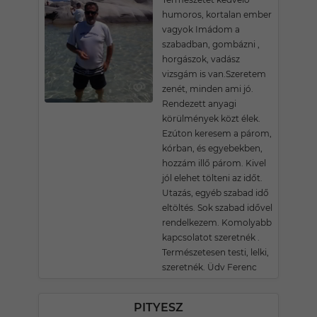
humoros, kortalan ember
vagyok Imádom a
szabadban, gombázni ,
horgászok, vadász
vizsgám is van.Szeretem
zenét, minden ami jó.
Rendezett anyagi
körülmények közt élek.
Ezúton keresem a párom,
kórban, és egyebekben,
hozzám illő párom. Kivel
jól elehet tölteni az időt.
Utazás, egyéb szabad idő
eltöltés. Sok szabad idővel
rendelkezem. Komolyabb
kapcsolatot szeretnék .
Természetesen testi, lelki,
szeretnék. Üdv Ferenc
PITYESZ