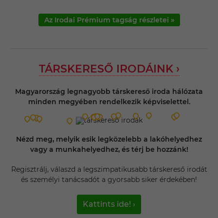
Az Irodai Prémium tagság részletei »
TÁRSKERESŐ IRODÁINK ›
Magyarország legnagyobb társkereső iroda hálózata
minden megyében rendelkezik képviselettel.
Nézd meg, melyik esik legközelebb a lakóhelyedhez
vagy a munkahelyedhez, és térj be hozzánk!
Regisztrálj, válaszd a legszimpatikusabb társkereső irodát
és személyi tanácsadót a gyorsabb siker érdekében!
Kattints ide! ›