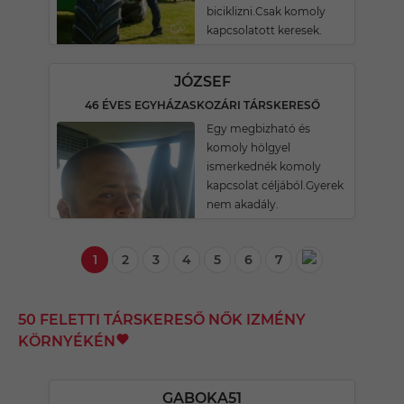
biciklizni.Csak komoly
kapcsolatott keresek.
JÓZSEF
46 ÉVES EGYHÁZASKOZÁRI TÁRSKERESŐ
Egy megbizható és
komoly hölgyel
ismerkednék komoly
kapcsolat céljából.Gyerek
nem akadály.
1
2
3
4
5
6
7
50 FELETTI TÁRSKERESŐ NŐK IZMÉNY
KÖRNYÉKÉN
GABOKA51