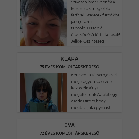
Szívesen ismerkednèk a
koromnak megfelelő
férfival! Szeretek fürdőkbe
járni,utazni,
táncolni!Hasonló
érdeklődésű férfit keresek!
Jelige: Őszinteség
KLÁRA
75 ÉVES KOMLÓI TÁRSKERESŐ
Keresem a társam,akivel
még nagyon sok szép
közös élményt
megélhetünk.Az élet egy
csoda.Bízom,hogy
megtaláljuk egymást.
EVA
72 ÉVES KOMLÓI TÁRSKERESŐ