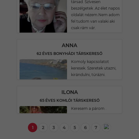
társad. Szívesen
beszélgetek .Az élet napos
oldalát nézem.Nem adom
fel tudom van valaki aki
csak rám vár.
ANNA
62 ÉVES BONYHÁDI TÁRSKERESŐ
Komoly kapcsolatot
keresek. Szeretek utazni,
kirándulni, túrázni.
ILONA
65 ÉVES KOMLÓI TÁRSKERESŐ
Keresem a párom .
1
2
3
4
5
6
7