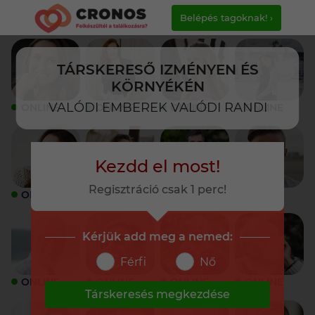
Belépés tagoknak! ›
TÁRSKERESŐ IZMÉNYEN ÉS
KÖRNYÉKÉN
VALÓDI EMBEREK VALÓDI RANDI
ONLINE
ONLINE
ONLINE
ONLINE
Kezdd el most!
Regisztráció csak 1 perc!
ONLINE
ONLINE
ONLINE
ONLINE
Kérjük add meg a nemed:
Férfi
Nő
ONLINE
ONLINE
ONLINE
ONLINE
Társkeresés megkezdése