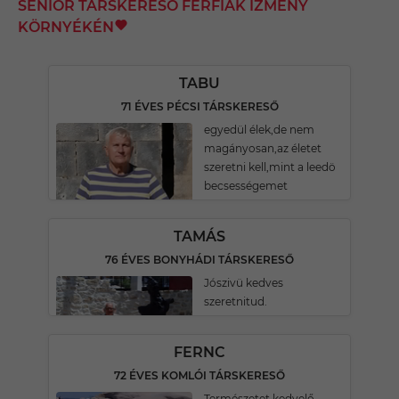
SENIOR TÁRSKERESŐ FÉRFIAK IZMÉNY
KÖRNYÉKÉN
TABU
71 ÉVES PÉCSI TÁRSKERESŐ
egyedül élek,de nem
magányosan,az életet
szeretni kell,mint a leedö
becsességemet
TAMÁS
76 ÉVES BONYHÁDI TÁRSKERESŐ
Jószivü kedves
szeretnitud.
FERNC
72 ÉVES KOMLÓI TÁRSKERESŐ
Természetet kedvelő