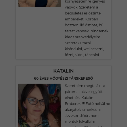
környezetemre igényes
vagyok. Szeretem a
becsületes és őszinte
embereket. Korban
hozzám illő őszinte, hű
tàrsat keresek. Nincsenek
kàros szenvedélyeim.
Szeretek utazni,
kirándulni, wellnesezni,
főzni, sütni, tàncolni .
KATALIN
60 ÉVES HŐGYÉSZI TÁRSKERESŐ
Szeretném megtalálni a
páromat akivel együtt
élhetnèk. Katalin...
Emberek !!!! Fotó nélkül ne
akarjatok ismerkedni
,levelezni,Miért nem
meritek felvállalni