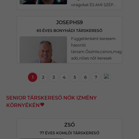
virágokat ÉS AMI SZÉP...
JOSEPH59
65 ÉVES BONYHÁDI TÁRSKERESŐ
Függetlenként keresem
hasonló
társam.Őszinte,csinos,magára
adó,nőies nőt keresek
1
2
3
4
5
6
7
SENIOR TÁRSKERESŐ NŐK IZMÉNY
KÖRNYÉKÉN
ZSÓ
77 ÉVES KOMLÓI TÁRSKERESŐ