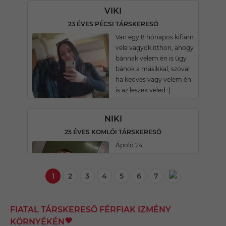
VIKI
23 ÉVES PÉCSI TÁRSKERESŐ
Van egy 8 hónapos kifiam
vele vagyok itthon, ahogy
bánnak velem én is úgy
bánok a másikkal, szóval
ha kedves vagy velem én
is az leszek veled :)
NIKI
25 ÉVES KOMLÓI TÁRSKERESŐ
Ápoló 24
1
2
3
4
5
6
7
FIATAL TÁRSKERESŐ FÉRFIAK IZMÉNY
KÖRNYÉKÉN