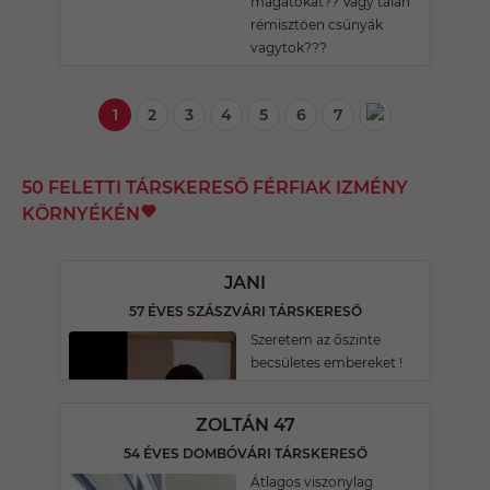
magatokat?? Vagy talán
rémisztöen csúnyák
vagytok???
1
2
3
4
5
6
7
50 FELETTI TÁRSKERESŐ FÉRFIAK IZMÉNY
KÖRNYÉKÉN
JANI
57 ÉVES SZÁSZVÁRI TÁRSKERESŐ
Szeretem az őszinte
becsületes embereket !
ZOLTÁN 47
54 ÉVES DOMBÓVÁRI TÁRSKERESŐ
Átlagos viszonylag