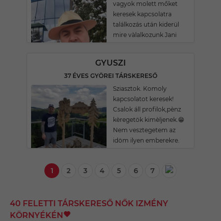
vagyok molett mőket
keresek kapcsolatra
találkozás után kiderül
mire vàlalkozunk Jani
GYUSZI
37 ÉVES GYÖREI TÁRSKERESŐ
Sziasztok. Komoly
kapcsolatot keresek!
Csalok áll profilok,pènz
kèregetök kimèljenek.😁
Nem vesztegetem az
idöm ilyen emberekre.
1
2
3
4
5
6
7
40 FELETTI TÁRSKERESŐ NŐK IZMÉNY
KÖRNYÉKÉN