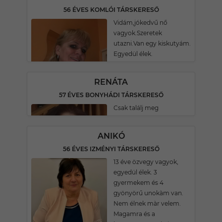
56 ÉVES KOMLÓI TÁRSKERESŐ
Vidám,jókedvű nő
vagyok.Szeretek
utazni.Van egy kiskutyám.
Egyedül élek.
RENÁTA
57 ÉVES BONYHÁDI TÁRSKERESŐ
Csak találj meg
ANIKÓ
56 ÉVES IZMÉNYI TÁRSKERESŐ
13 éve özvegy vagyok,
egyedül élek. 3
gyermekem és 4
gyönyörű unokàm van.
Nem élnek màr velem.
Magamra és a