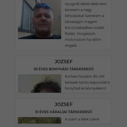
nyugodt életet élek,nem
keresem a nagy
kihívásokat.Szeretem a
társaságot magam
körül,szabadban sütêst
főzést. Horgászok
motorozom ha időm
engedi...
JOZSEF
55 ÉVES BONYHÁDI TÁRSKERESŐ
Korban hozzàm.illö nőt
keresek tartós kapcsolatra
bonyhàd ès környèkèrol
JOZSEF
51 ÉVES VÁRALJAI TÁRSKERESŐ
A szem a lélek tükre!