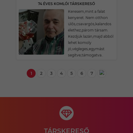
74 ÉVES KOMLÓI TÁRSKERESŐ
Keresem,mint a falat
kenyeret. Nem otthon
ülős,csavargós,kalandos
élethez,párom társam.
Kezdjük lazán,majd abból
lehet komoly
jó,végleges,egymást
segítve,támogatva..
1
2
3
4
5
6
7
TÁRSKERESŐ