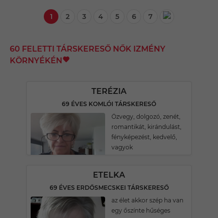
1
2
3
4
5
6
7
60 FELETTI TÁRSKERESŐ NŐK IZMÉNY
KÖRNYÉKÉN
TERÉZIA
69 ÉVES KOMLÓI TÁRSKERESŐ
Özvegy, dolgozó, zenét,
romantikát, kirándulást,
fényképezést, kedvelő,
vagyok
ETELKA
69 ÉVES ERDŐSMECSKEI TÁRSKERESŐ
az élet akkor szép ha van
egy őszínte hűséges