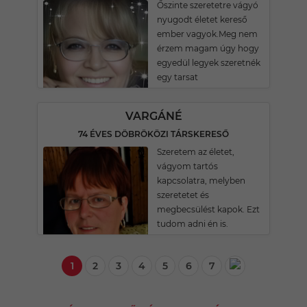
Őszinte szeretetre vágyó
nyugodt életet kereső
ember vagyok.Meg nem
érzem magam úgy hogy
egyedül legyek szeretnék
egy tarsat
VARGÁNÉ
74 ÉVES DÖBRÖKÖZI TÁRSKERESŐ
Szeretem az életet,
vágyom tartós
kapcsolatra, melyben
szeretetet és
megbecsülést kapok. Ezt
tudom adni én is.
1
2
3
4
5
6
7