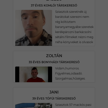
37 ÉVES KOMLÓI TÁRSKERESŐ
Sziasztok szeretnék új
barátokat szerezni nem
rég költöztem
baranyamegyábe szeretek
kerékpározni barkácsolni
sétálni filmeket nézni meg
néha könyveket is olvasok
ZOLTÁN
35 ÉVES BONYHÁDI TÁRSKERESŐ
Vidám,humoros.
Figyelmes,odaadó.
Szorgalmas,hűséges.
JANI
39 ÉVES TÓFŰI TÁRSKERESŐ
Sziasztok 57 mackós pasi