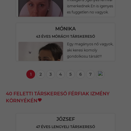
ismerkednek.En is igenyes
es fuggetlen no vagyok.
MÓNIKA
43 ÉVES MÓRÁGYI TÁRSKERESŐ
Egy magányos nő vagyok,
aki keresi komoly
gondolkosu társát!!!
1
2
3
4
5
6
7
40 FELETTI TÁRSKERESŐ FÉRFIAK IZMÉNY
KÖRNYÉKÉN
JÓZSEF
47 ÉVES LENGYELI TÁRSKERESŐ