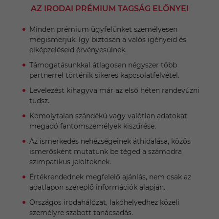
AZ IRODAI PRÉMIUM TAGSÁG ELŐNYEI
Minden prémium ügyfelünket személyesen
megismerjük, így biztosan a valós igényeid és
elképzeléseid érvényesülnek.
Támogatásunkkal átlagosan négyszer több
partnerrel történik sikeres kapcsolatfelvétel.
Levelezést kihagyva már az első héten randevúzni
tudsz.
Komolytalan szándékú vagy valótlan adatokat
megadó fantomszemélyek kiszűrése.
Az ismerkedés nehézségeinek áthidalása, közös
ismerősként mutatunk be téged a számodra
szimpatikus jelölteknek.
Értékrendednek megfelelő ajánlás, nem csak az
adatlapon szereplő információk alapján.
Országos irodahálózat, lakóhelyedhez közeli
személyre szabott tanácsadás.