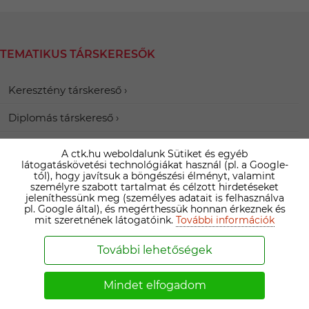
TEMATIKUS TÁRSKERESŐK
Keresztény társkereső
Diplomás társkereső
Elvált társkereső
A ctk.hu weboldalunk Sütiket és egyéb
látogatáskövetési technológiákat használ (pl. a Google-
tól), hogy javítsuk a böngészési élményt, valamint
személyre szabott tartalmat és célzott hirdetéseket
jeleníthessünk meg (személyes adatait is felhasználva
pl. Google által), és megérthessük honnan érkeznek és
IZMÉNY KÖRNYÉKI TÁRSKERESŐK
mit szeretnének látogatóink.
További információk
További lehetőségek
Györe
Aparhant
Mucsfa
társkereső
társkereső
társkereső
Mindet elfogadom
Nagymányok
Szárász
Tófű társkereső
társkereső
társkereső