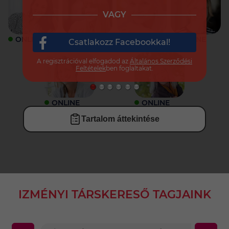
VAGY
ONLINE
ONLINE
ONLINE
ONLINE
Csatlakozz Facebookkal!
A regisztrációval elfogadod az
Általános Szerződési
Feltételek
ben foglaltakat.
ONLINE
ONLINE
Tartalom áttekintése
IZMÉNYI TÁRSKERESŐ TAGJAINK