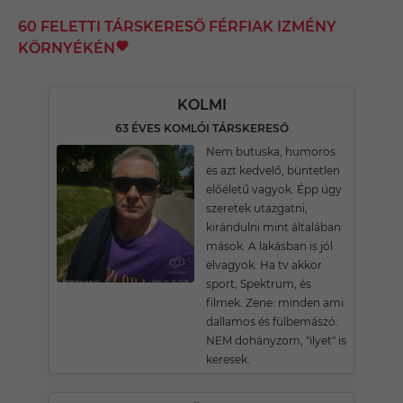
60 FELETTI TÁRSKERESŐ FÉRFIAK IZMÉNY
KÖRNYÉKÉN
KOLMI
63 ÉVES KOMLÓI TÁRSKERESŐ
Nem butuska, humoros
és azt kedvelő, büntetlen
előéletű vagyok. Épp úgy
szeretek utazgatni,
kirándulni mint általában
mások. A lakásban is jól
elvagyok. Ha tv akkor
sport, Spektrum, és
filmek. Zene: minden ami
dallamos és fülbemászó.
NEM dohányzom, "ilyet" is
keresek.