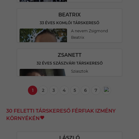
BEATRIX
33 ÉVES KOMLÓI TÁRSKERESŐ
A nevem Zsigmond
Beatrix
ZSANETT
32 ÉVES SZÁSZVÁRI TÁRSKERESŐ
Sziasztok
1
2
3
4
5
6
7
30 FELETTI TÁRSKERESŐ FÉRFIAK IZMÉNY
KÖRNYÉKÉN
LÁSZLÓ