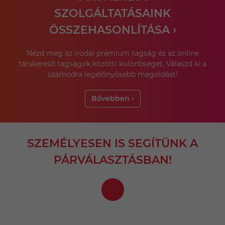
SZOLGÁLTATÁSAINK
ÖSSZEHASONLÍTÁSA ›
Nézd meg az irodai prémium tagság és az online
társkereső tagságok közötti különbséget. Válaszd ki a
számodra legelőnyösebb megoldást!
Bővebben ›
SZEMÉLYESEN IS SEGÍTÜNK A
PÁRVÁLASZTÁSBAN!