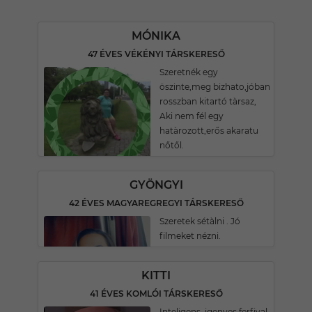
MÓNIKA
47 ÉVES VÉKÉNYI TÁRSKERESŐ
Szeretnék egy
öszinte,meg bizhato,jóban
rosszban kitartó tàrsaz,
Aki nem fél egy
hatàrozott,erős akaratu
nőtől.
GYÖNGYI
42 ÉVES MAGYAREGREGYI TÁRSKERESŐ
Szeretek sétàlni . Jó
filmeket nézni.
KITTI
41 ÉVES KOMLÓI TÁRSKERESŐ
Inteligens ,igenyes ferfival