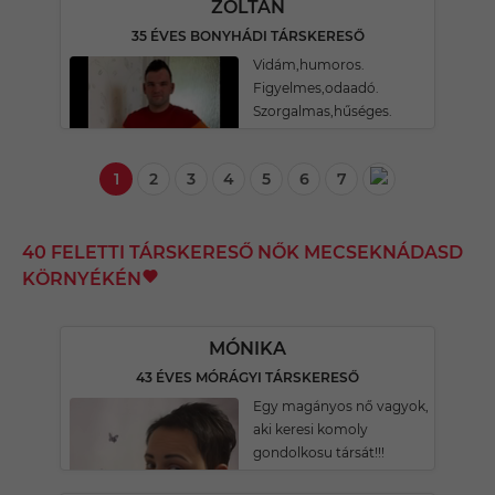
ZOLTÁN
35 ÉVES BONYHÁDI TÁRSKERESŐ
Vidám,humoros.
Figyelmes,odaadó.
Szorgalmas,hűséges.
1
2
3
4
5
6
7
40 FELETTI TÁRSKERESŐ NŐK MECSEKNÁDASD
KÖRNYÉKÉN
MÓNIKA
43 ÉVES MÓRÁGYI TÁRSKERESŐ
Egy magányos nő vagyok,
aki keresi komoly
gondolkosu társát!!!