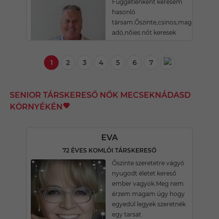
Függetlenként keresem
hasonló
társam.Őszinte,csinos,magára
adó,nőies nőt keresek
1
2
3
4
5
6
7
SENIOR TÁRSKERESŐ NŐK MECSEKNÁDASD
KÖRNYÉKÉN
EVA
72 ÉVES KOMLÓI TÁRSKERESŐ
Őszinte szeretetre vágyó
nyugodt életet kereső
ember vagyok.Meg nem
érzem magam úgy hogy
egyedül legyek szeretnék
egy tarsat