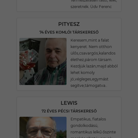
Természetesen testi, lelki,
szeretnék. Üdv Ferenc
PITYESZ
74 ÉVES KOMLÓI TÁRSKERESŐ
Keresem,mint a falat
kenyeret. Nem otthon
ülős,csavargós,kalandos
élethez,párom társam.
Kezdjük lazán,majd abból
lehet komoly
jó,végleges,egymást
segítve,támogatva..
LEWIS
72 ÉVES PÉCSI TÁRSKERESŐ
Empatikus, fiatalos
gondolkodású,
romantikus lelkű őszinte