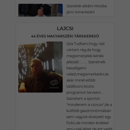
Szeretek sétálni Moziba
járni Ismerkedni
LAJCSI
44 ÉVES MAGYARSZÉKI TÁRSKERESŐ
Szia Tudtam,hogy rád
vártam rég,de hogy
megismerjelek kérlek
jelezzél.......... Szeretnék
beszélgetni
veled,megismerkedni,és
akár minél előbb
találkozni,közös
programot tervezni.....
Szeretem a sportot
"mindenem a csocso",de a
külföldi gasztronómiában
sem vagyok elveszett egy
fickó,de minden érdekel
ami csak lehet,de ezt vedd