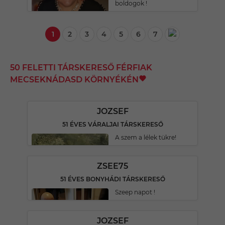
boldogok !
1
2
3
4
5
6
7
50 FELETTI TÁRSKERESŐ FÉRFIAK
MECSEKNÁDASD KÖRNYÉKÉN
JOZSEF
51 ÉVES VÁRALJAI TÁRSKERESŐ
A szem a lélek tükre!
ZSEE75
51 ÉVES BONYHÁDI TÁRSKERESŐ
Szeep napot !
JOZSEF