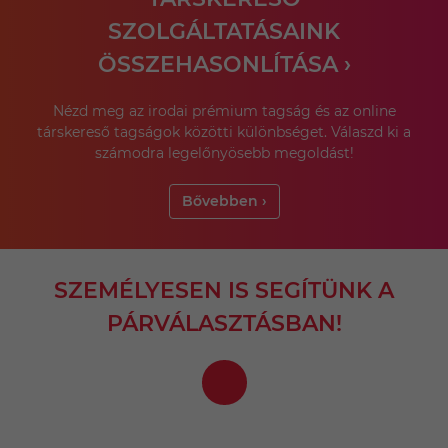
SZOLGÁLTATÁSAINK
ÖSSZEHASONLÍTÁSA ›
Nézd meg az irodai prémium tagság és az online
társkereső tagságok közötti különbséget. Válaszd ki a
számodra legelőnyösebb megoldást!
Bővebben ›
SZEMÉLYESEN IS SEGÍTÜNK A
PÁRVÁLASZTÁSBAN!