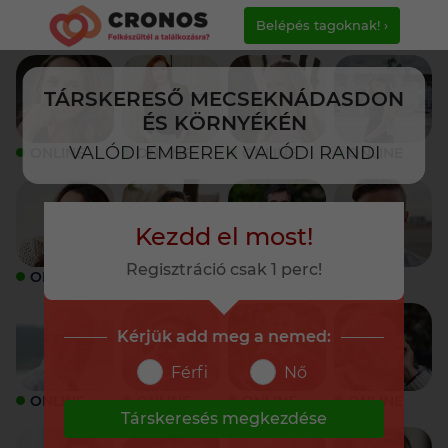
Belépés tagoknak! ›
TÁRSKERESŐ MECSEKNÁDASDON
ÉS KÖRNYÉKÉN
VALÓDI EMBEREK VALÓDI RANDI
ONLINE
ONLINE
ONLINE
ONLINE
Kezdd el most!
Regisztráció csak 1 perc!
ONLINE
ONLINE
ONLINE
ONLINE
Kérjük add meg a nemed:
Férfi
Nő
ONLINE
ONLINE
ONLINE
ONLINE
Társkeresés megkezdése