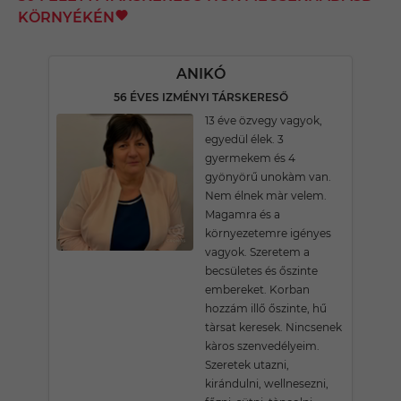
KÖRNYÉKÉN
ANIKÓ
56 ÉVES IZMÉNYI TÁRSKERESŐ
13 éve özvegy vagyok,
egyedül élek. 3
gyermekem és 4
gyönyörű unokàm van.
Nem élnek màr velem.
Magamra és a
környezetemre igényes
vagyok. Szeretem a
becsületes és őszinte
embereket. Korban
hozzám illő őszinte, hű
tàrsat keresek. Nincsenek
kàros szenvedélyeim.
Szeretek utazni,
kirándulni, wellnesezni,