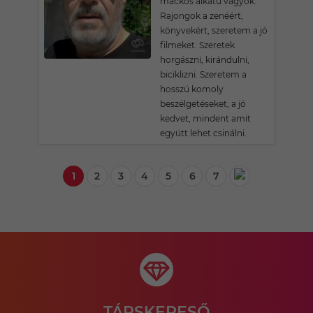
mackós alkatú vagyok.
Rajongok a zenéért,
könyvekért, szeretem a jó
filmeket. Szeretek
horgászni, kirándulni,
biciklizni. Szeretem a
hosszú komoly
beszélgetéseket, a jó
kedvet, mindent amit
együtt lehet csinálni.
1
2
3
4
5
6
7
TÁRSKERESŐ