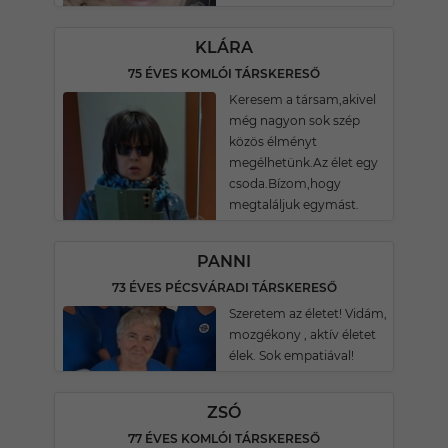
KLÁRA
75 ÉVES KOMLÓI TÁRSKERESŐ
Keresem a társam,akivel
még nagyon sok szép
közös élményt
megélhetünk.Az élet egy
csoda.Bízom,hogy
megtaláljuk egymást.
PANNI
73 ÉVES PÉCSVÁRADI TÁRSKERESŐ
Szeretem az életet! Vidám,
mozgékony , aktív életet
élek. Sok empatiával!
ZSÓ
77 ÉVES KOMLÓI TÁRSKERESŐ