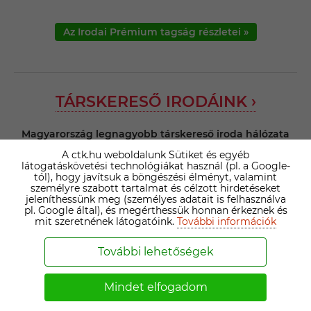
Az Irodai Prémium tagság részletei »
TÁRSKERESŐ IRODÁINK ›
Magyarország legnagyobb társkereső iroda hálózata
minden megyében rendelkezik képviselettel.
A ctk.hu weboldalunk Sütiket és egyéb
látogatáskövetési technológiákat használ (pl. a Google-
tól), hogy javítsuk a böngészési élményt, valamint
személyre szabott tartalmat és célzott hirdetéseket
jeleníthessünk meg (személyes adatait is felhasználva
Nézd meg, melyik esik legközelebb a lakóhelyedhez
pl. Google által), és megérthessük honnan érkeznek és
vagy a munkahelyedhez, és térj be hozzánk!
mit szeretnének látogatóink.
További információk
Regisztrálj, válaszd a legszimpatikusabb társkereső irodát
További lehetőségek
és személyi tanácsadót a gyorsabb siker érdekében!
Mindet elfogadom
Kattints ide! ›