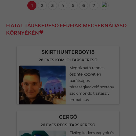
1
2
3
4
5
6
7
FIATAL TÁRSKERESŐ FÉRFIAK MECSEKNÁDASD
KÖRNYÉKÉN
SKIRTHUNTERBOY18
26 ÉVES KOMLÓI TÁRSKERESŐ
Megbízható rendes
őszinte közvetlen
barátságos
társaságkedvelő szerény
szókimondó tisztaszív
empatikus
GERGŐ
26 ÉVES PÉCSI TÁRSKERESŐ
Elvileg kedves vagyok és