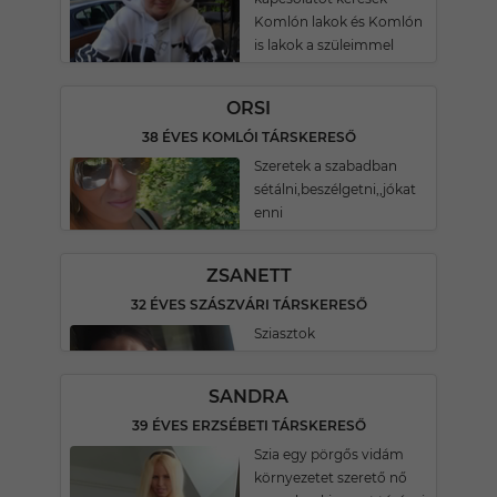
Komlón lakok és Komlón
is lakok a szüleimmel
ORSI
38 ÉVES KOMLÓI TÁRSKERESŐ
Szeretek a szabadban
sétálni,beszélgetni,,jókat
enni
ZSANETT
32 ÉVES SZÁSZVÁRI TÁRSKERESŐ
Sziasztok
SANDRA
39 ÉVES ERZSÉBETI TÁRSKERESŐ
Szia egy pörgős vidám
környezetet szerető nő