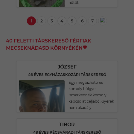
nőtől.
1
2
3
4
5
6
7
40 FELETTI TÁRSKERESŐ FÉRFIAK
MECSEKNÁDASD KÖRNYÉKÉN
JÓZSEF
46 ÉVES EGYHÁZASKOZÁRI TÁRSKERESŐ
Egy megbizható és
komoly hölgyel
ismerkednék komoly
kapcsolat céljából.Gyerek
nem akadály.
TIBOR
48 ÉVES PÉCSVÁRADI TÁRSKERESŐ