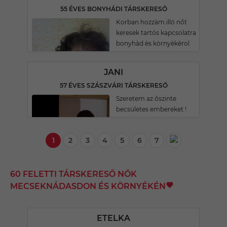
55 ÉVES BONYHÁDI TÁRSKERESŐ
Korban hozzàm.illö nőt
keresek tartós kapcsolatra
bonyhàd ès környèkèrol
JANI
57 ÉVES SZÁSZVÁRI TÁRSKERESŐ
Szeretem az őszinte
becsületes embereket !
1
2
3
4
5
6
7
60 FELETTI TÁRSKERESŐ NŐK
MECSEKNÁDASDON ÉS KÖRNYÉKÉN
ETELKA