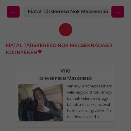
←
→
Fiatal Társkereső Nők Mecseknádasd Kör
FIATAL TÁRSKERESŐ NŐK MECSEKNÁDASD
KÖRNYÉKÉN
VIKI
23 ÉVES PÉCSI TÁRSKERESŐ
Van egy 8 hónapos kifiam
vele vagyok itthon, ahogy
bánnak velem én is úgy
bánok a másikkal, szóval
ha kedves vagy velem én
is az leszek veled :)