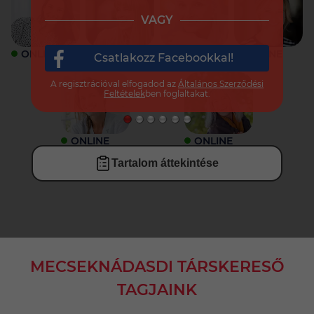
VAGY
ONLINE
ONLINE
ONLINE
ONLINE
Csatlakozz Facebookkal!
A regisztrációval elfogadod az
Általános Szerződési
Feltételek
ben foglaltakat.
ONLINE
ONLINE
Tartalom áttekintése
MECSEKNÁDASDI TÁRSKERESŐ
TAGJAINK