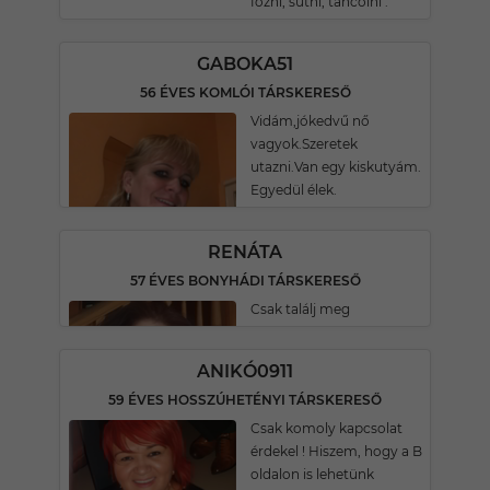
főzni, sütni, tàncolni .
GABOKA51
56 ÉVES KOMLÓI TÁRSKERESŐ
Vidám,jókedvű nő
vagyok.Szeretek
utazni.Van egy kiskutyám.
Egyedül élek.
RENÁTA
57 ÉVES BONYHÁDI TÁRSKERESŐ
Csak találj meg
ANIKÓ0911
59 ÉVES HOSSZÚHETÉNYI TÁRSKERESŐ
Csak komoly kapcsolat
érdekel ! Hiszem, hogy a B
oldalon is lehetünk