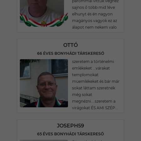
párommal vittük véghez
sajnos ő több mid 1éve
elhunyt és én nagyon
magányos vagyok ez az
álapot nem nekem valo
OTTÓ
66 ÉVES BONYHÁDI TÁRSKERESŐ
szeretem a történelmi
emlékeket ...várakat
templomokat
müemlékeket és bár már
sokat láttam szeretnék
még sokat
megnézni....szeretem a
virágokat ÉS AMI SZÉP...
JOSEPH59
65 ÉVES BONYHÁDI TÁRSKERESŐ