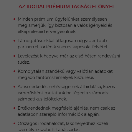
AZ IRODAI PRÉMIUM TAGSÁG ELŐNYEI
Minden prémium ügyfelünket személyesen
megismerjük, így biztosan a valós igényeid és
elképzeléseid érvényesülnek.
Támogatásunkkal átlagosan négyszer több
partnerrel történik sikeres kapcsolatfelvétel.
Levelezést kihagyva már az első héten randevúzni
tudsz.
Komolytalan szándékú vagy valótlan adatokat
megadó fantomszemélyek kiszűrése.
Az ismerkedés nehézségeinek áthidalása, közös
ismerősként mutatunk be téged a számodra
szimpatikus jelölteknek.
Értékrendednek megfelelő ajánlás, nem csak az
adatlapon szereplő információk alapján.
Országos irodahálózat, lakóhelyedhez közeli
személyre szabott tanácsadás.