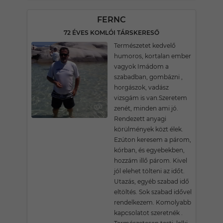
FERNC
72 ÉVES KOMLÓI TÁRSKERESŐ
Természetet kedvelő
humoros, kortalan ember
vagyok Imádom a
szabadban, gombázni ,
horgászok, vadász
vizsgám is van.Szeretem
zenét, minden ami jó.
Rendezett anyagi
körülmények közt élek.
Ezúton keresem a párom,
kórban, és egyebekben,
hozzám illő párom. Kivel
jól elehet tölteni az időt.
Utazás, egyéb szabad idő
eltöltés. Sok szabad idővel
rendelkezem. Komolyabb
kapcsolatot szeretnék .