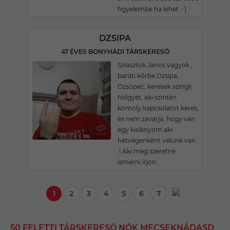
figyelembe ha lehet :-)
DZSIPA
47 ÉVES BONYHÁDI TÁRSKERESŐ
Sziasztok Jànos vagyok ,
baràti kőrbe Dzsipa,
Dzsöpec, keresek szingli
hölgyet, aki szintèn
komoly kapcsolatot keres,
ès nem zavarja, hogy van
egy kislànyom aki
hètvègenkènt velünk van
.! Aki meg szeretné
ismerni írjon.
1
2
3
4
5
6
7
50 FELETTI TÁRSKERESŐ NŐK MECSEKNÁDASD