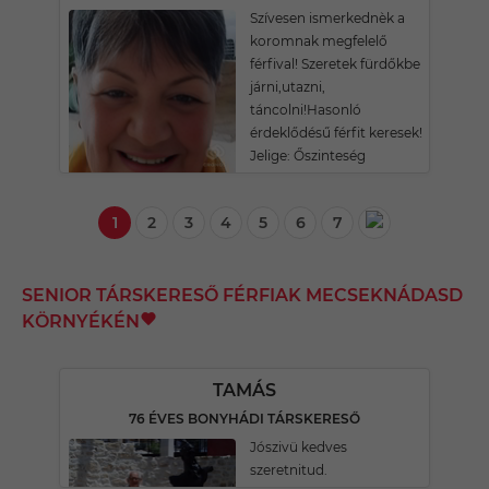
Szívesen ismerkednèk a
koromnak megfelelő
férfival! Szeretek fürdőkbe
járni,utazni,
táncolni!Hasonló
érdeklődésű férfit keresek!
Jelige: Őszinteség
1
2
3
4
5
6
7
SENIOR TÁRSKERESŐ FÉRFIAK MECSEKNÁDASD
KÖRNYÉKÉN
TAMÁS
76 ÉVES BONYHÁDI TÁRSKERESŐ
Jószivü kedves
szeretnitud.