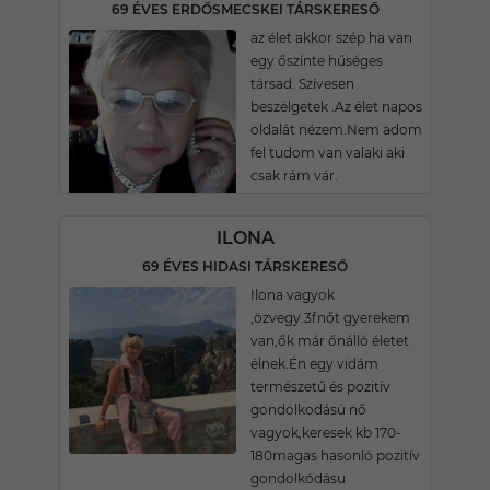
69 ÉVES ERDŐSMECSKEI TÁRSKERESŐ
az élet akkor szép ha van
egy őszínte hűséges
társad. Szívesen
beszélgetek .Az élet napos
oldalát nézem.Nem adom
fel tudom van valaki aki
csak rám vár.
ILONA
69 ÉVES HIDASI TÁRSKERESŐ
Ilona vagyok
,özvegy.3fnőt gyerekem
van,ők már őnálló életet
élnek.Én egy vidám
természetű és pozitív
gondolkodású nő
vagyok,keresek kb 170-
180magas hasonló pozitív
gondolkódásu