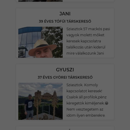
JANI
39 ÉVES TÓFŰI TÁRSKERESŐ
Sziasztok 57 mackós pasi
vagyok molett mőket
keresek kapcsolatra
találkozás után kiderül
mire vàlalkozunk Jani
GYUSZI
37 ÉVES GYÖREI TÁRSKERESŐ
Sziasztok. Komoly
kapcsolatot keresek!
Csalok áll profilok,pènz
kèregetök kimèljenek.😁
Nem vesztegetem az
idöm ilyen emberekre.