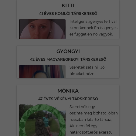
KITTI
41 ÉVES KOMLÓI TÁRSKERESŐ
Inteligens ,igenyes ferfival
ismerkednek.En is igenyes
es fuggetlen no vagyok.
GYÖNGYI
42 ÉVES MAGYAREGREGYI TÁRSKERESŐ
Szeretek sétàlni . Jó
filmeket nézni.
MÓNIKA
47 ÉVES VÉKÉNYI TÁRSKERESŐ
Szeretnék egy
öszinte,meg bizhato,jóban
rosszban kitartó tàrsaz,
Aki nem fél egy
hatàrozott,erős akaratu