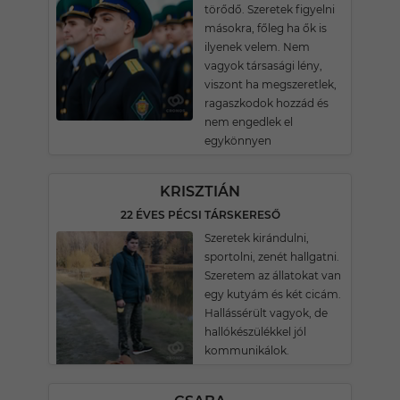
törődő. Szeretek figyelni
másokra, főleg ha ők is
ilyenek velem. Nem
vagyok társasági lény,
viszont ha megszeretlek,
ragaszkodok hozzád és
nem engedlek el
egykönnyen
KRISZTIÁN
22 ÉVES PÉCSI TÁRSKERESŐ
Szeretek kirándulni,
sportolni, zenét hallgatni.
Szeretem az állatokat van
egy kutyám és két cicám.
Hallássérült vagyok, de
hallókészülékkel jól
kommunikálok.