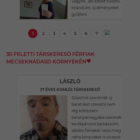
vagyok.. aki szeret túrázni,
kirándulni, új élményeket
gyűjteni..
1
2
3
4
5
6
7
30 FELETTI TÁRSKERESŐ FÉRFIAK
MECSEKNÁDASD KÖRNYÉKÉN
LÁSZLÓ
37 ÉVES KOMLÓI TÁRSKERESŐ
Sziasztok szeretnék új
barátokat szerezni nem
rég költöztem
baranyamegyábe szeretek
kerékpározni barkácsolni
sétálni filmeket nézni meg
néha könyveket is olvasok