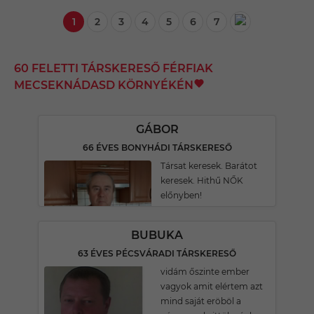
1
2
3
4
5
6
7
60 FELETTI TÁRSKERESŐ FÉRFIAK
MECSEKNÁDASD KÖRNYÉKÉN
GÁBOR
66 ÉVES BONYHÁDI TÁRSKERESŐ
Társat keresek. Barátot
keresek. Hithű NŐK
előnyben!
BUBUKA
63 ÉVES PÉCSVÁRADI TÁRSKERESŐ
vidám őszinte ember
vagyok amit elértem azt
mind saját eröböl a