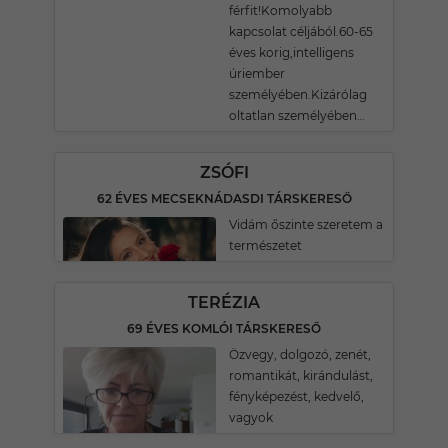
férfit!Komolyabb
kapcsolat céljából.60-65
éves korig,intelligens
úriember
személyében.Kizárólag
oltatlan személyében…
ZSÓFI
62 ÉVES MECSEKNÁDASDI TÁRSKERESŐ
Vidám őszinte szeretem a
természetet
TERÉZIA
69 ÉVES KOMLÓI TÁRSKERESŐ
Özvegy, dolgozó, zenét,
romantikát, kirándulást,
fényképezést, kedvelő,
vagyok