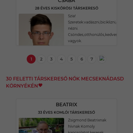
CSABA
28 ÉVES KISKŐRÖSI TÁRSKERESŐ
Szia!
Szeretek:vadászni,biciklizni,olvasni,
nézni.
Csöndes,otthonülős,kedves
vagyok.
1
2
3
4
5
6
7
30 FELETTI TÁRSKERESŐ NŐK MECSEKNÁDASD
KÖRNYÉKÉN
BEATRIX
33 ÉVES KOMLÓI TÁRSKERESŐ
Zsigmond Beatrixnak
hívnak Komoly
kapcsolatot keresek