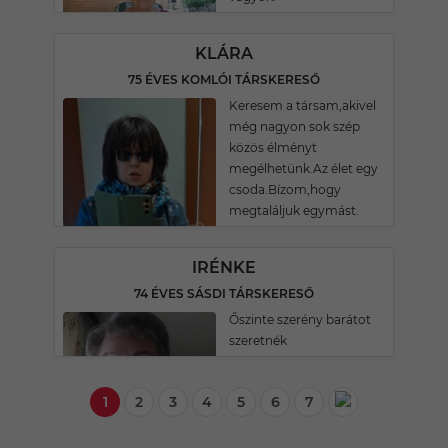
KLÁRA
75 ÉVES KOMLÓI TÁRSKERESŐ
Keresem a társam,akivel
még nagyon sok szép
közös élményt
megélhetünk.Az élet egy
csoda.Bízom,hogy
megtaláljuk egymást.
IRÉNKE
74 ÉVES SÁSDI TÁRSKERESŐ
Őszinte szerény barátot
szeretnék
1
2
3
4
5
6
7