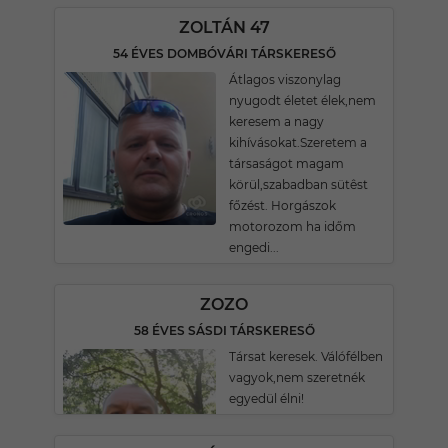
ZOLTÁN 47
54 ÉVES DOMBÓVÁRI TÁRSKERESŐ
Átlagos viszonylag
nyugodt életet élek,nem
keresem a nagy
kihívásokat.Szeretem a
társaságot magam
körül,szabadban sütêst
főzést. Horgászok
motorozom ha időm
engedi...
ZOZO
58 ÉVES SÁSDI TÁRSKERESŐ
Társat keresek. Válófélben
vagyok,nem szeretnék
egyedül élni!