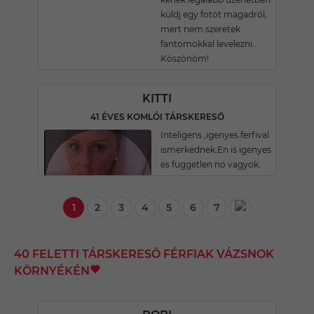
küldj egy fotót magadról,
mert nem szeretek
fantomokkal levelezni...
Köszönöm!
KITTI
41 ÉVES KOMLÓI TÁRSKERESŐ
Inteligens ,igenyes ferfival
ismerkednek.En is igenyes
es fuggetlen no vagyok.
1
2
3
4
5
6
7
40 FELETTI TÁRSKERESŐ FÉRFIAK VÁZSNOK
KÖRNYÉKÉN