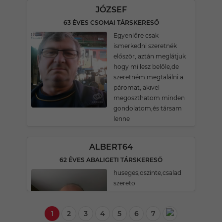
JÓZSEF
63 ÉVES CSOMAI TÁRSKERESŐ
Egyenlőre csak
ismerkedni szeretnék
először, aztán meglátjuk
hogy mi lesz belőle,de
szeretném megtalálni a
páromat, akivel
megoszthatom minden
gondolatom,és társam
lenne
ALBERT64
62 ÉVES ABALIGETI TÁRSKERESŐ
huseges,oszinte,csalad
szereto
1
2
3
4
5
6
7