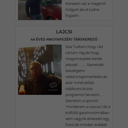
Keresem azt a megertő
hölgyet aki el tudna
fogadni.
LAJCSI
44 ÉVES MAGYARSZÉKI TÁRSKERESŐ
Szia Tudtam,hogy rád
vártam rég,de hogy
megismerjelek kérlek
jelezzél.......... Szeretnék
beszélgetni
veled,megismerkedni,és
akár minél előbb
találkozni,közös
programot tervezni.....
Szeretem a sportot
"mindenem a csocso",de a
külföldi gasztronómiában
sem vagyok elveszett egy
fickó,de minden érdekel