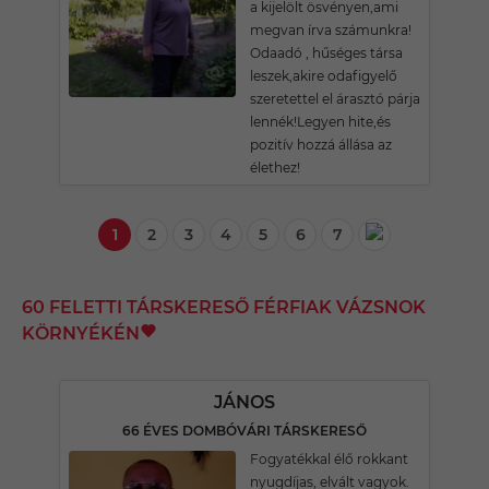
a kijelölt ösvényen,ami
megvan írva számunkra!
Odaadó , hűséges társa
leszek,akire odafigyelő
szeretettel el árasztó párja
lennék!Legyen hite,és
pozitív hozzá állása az
élethez!
1
2
3
4
5
6
7
60 FELETTI TÁRSKERESŐ FÉRFIAK VÁZSNOK
KÖRNYÉKÉN
JÁNOS
66 ÉVES DOMBÓVÁRI TÁRSKERESŐ
Fogyatékkal élő rokkant
nyugdíjas, elvált vagyok.