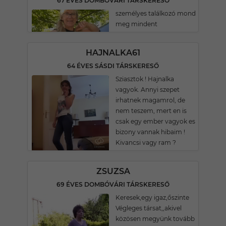
67 ÉVES DOMBÓVÁRI TÁRSKERESŐ
személyes találkozó mond
meg mindent
HAJNALKA61
64 ÉVES SÁSDI TÁRSKERESŐ
Sziasztok ! Hajnalka
vagyok. Annyi szepet
irhatnek magamrol, de
nem teszem, mert en is
csak egy ember vagyok es
bizony vannak hibaim !
Kivancsi vagy ram ?
ZSUZSA
69 ÉVES DOMBÓVÁRI TÁRSKERESŐ
Keresek,egy igaz,őszinte
Végleges társat,,akivel
közösen megyünk tovább