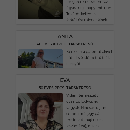
megszeretne ismerni az
úgyis tudja hogy mit írjon.
További kellemes
ídőtőltést mindenkinek
ANITA
48 ÉVES KOMLÓI TÁRSKERESŐ
Keresem a páromat akivel
hátralevő időmet töltsük
el együtt
ÉVA
50 ÉVES PÉCSI TÁRSKERESŐ
Vidám természetű,
őszinte, kedves nő
vagyok. Nincsen rajtam
semmi mű (egy pár
melírozott hajtincset
leszámítva), mivel a