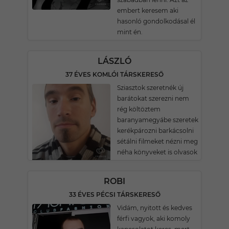
embert keresem aki
hasonló gondolkodásal él
mint én.
LÁSZLÓ
37 ÉVES KOMLÓI TÁRSKERESŐ
Sziasztok szeretnék új
barátokat szerezni nem
rég költöztem
baranyamegyábe szeretek
kerékpározni barkácsolni
sétálni filmeket nézni meg
néha könyveket is olvasok
ROBI
33 ÉVES PÉCSI TÁRSKERESŐ
Vidám, nyitott és kedves
férfi vagyok, aki komoly