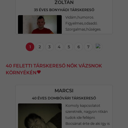
ZOLTÁN
35 ÉVES BONYHÁDI TÁRSKERESŐ
Vidám,humoros.
Figyelmes,odaadó.
Szorgalmas,hűséges.
1
2
3
4
5
6
7
40 FELETTI TÁRSKERESŐ NŐK VÁZSNOK
KÖRNYÉKÉN
MARCSI
40 ÉVES DOMBÓVÁRI TÁRSKERESŐ
Komoly kapcsolatot
szeretnék, nagyon ritkán
tudok ide fellépni.
Bocsánat érte de aki így is