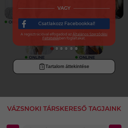
VAGY
ONLINE
ONLINE
ONLINE
ONLINE
Csatlakozz Facebookkal!
A regisztrációval elfogadod az
Általános Szerződési
Feltételek
ben foglaltakat.
ONLINE
ONLINE
Tartalom áttekintése
VÁZSNOKI TÁRSKERESŐ TAGJAINK