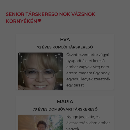
SENIOR TÁRSKERESŐ NŐK VÁZSNOK
KÖRNYÉKÉN
EVA
72 ÉVES KOMLÓI TÁRSKERESŐ
Őszinte szeretetre vágyó
nyugodt életet kereső
ember vagyok.Meg nem
érzem magam úgy hogy
egyedül legyek szeretnék
egy tarsat
MÁRIA
79 ÉVES DOMBÓVÁRI TÁRSKERESŐ
Nyugdijas, aktiv, és
életszerető vidám ember
vagyok.