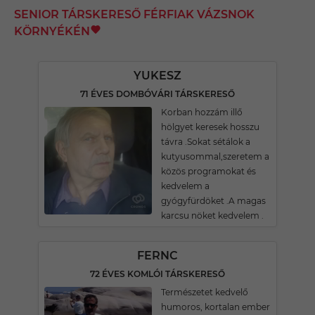
SENIOR TÁRSKERESŐ FÉRFIAK VÁZSNOK
KÖRNYÉKÉN
YUKESZ
71 ÉVES DOMBÓVÁRI TÁRSKERESŐ
Korban hozzám illő
hölgyet keresek hosszu
távra .Sokat sétálok a
kutyusommal,szeretem a
közös programokat és
kedvelem a
gyógyfürdöket .A magas
karcsu nöket kedvelem .
FERNC
72 ÉVES KOMLÓI TÁRSKERESŐ
Természetet kedvelő
humoros, kortalan ember