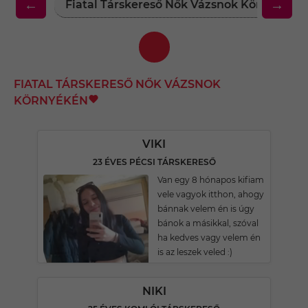
←
→
Fiatal Társkereső Nők Vázsnok Környékén
FIATAL TÁRSKERESŐ NŐK VÁZSNOK
KÖRNYÉKÉN
VIKI
23 ÉVES PÉCSI TÁRSKERESŐ
Van egy 8 hónapos kifiam
vele vagyok itthon, ahogy
bánnak velem én is úgy
bánok a másikkal, szóval
ha kedves vagy velem én
is az leszek veled :)
NIKI