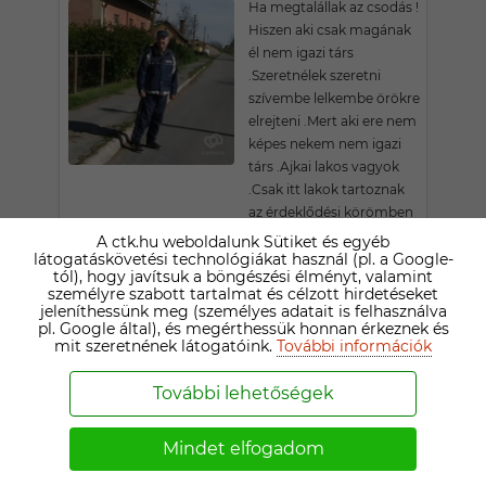
Ha megtalállak az csodás !
Hiszen aki csak magának
él nem igazi társ
.Szeretnélek szeretni
szívembe lelkembe örökre
elrejteni .Mert aki ere nem
képes nekem nem igazi
társ .Ajkai lakos vagyok
.Csak itt lakok tartoznak
az érdeklődési körömben
.Mert egy igazi barátság
A ctk.hu weboldalunk Sütiket és egyéb
látogatáskövetési technológiákat használ (pl. a Google-
.Legtöbb esetben többet
tól), hogy javítsuk a böngészési élményt, valamint
ér mint egy házaság
személyre szabott tartalmat és célzott hirdetéseket
.Hiszek a szerelem első
jeleníthessünk meg (személyes adatait is felhasználva
látásra történetben .
pl. Google által), és megérthessük honnan érkeznek és
mit szeretnének látogatóink.
További információk
PITYESZ
További lehetőségek
74 ÉVES KOMLÓI TÁRSKERESŐ
Keresem,mint a falat
Mindet elfogadom
kenyeret. Nem otthon