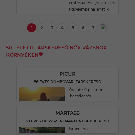
ami csak lehet,de ezt vedd
figyelembe ha lehet :-)
1
2
3
4
5
6
7
50 FELETTI TÁRSKERESŐ NŐK VÁZSNOK
KÖRNYÉKÉN
PICUR
56 ÉVES DOMBÓVÁRI TÁRSKERESŐ
Őszinteség.humor
.beszélgetés
MÁRTA66
59 ÉVES HEGYSZENTMÁRTONI TÁRSKERESŐ
Ismerj meg.