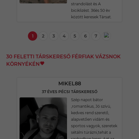
strandolást ès A
biciklizèst. 36ès 50 èv
között keresek Társat.
1
2
3
4
5
6
7
30 FELETTI TÁRSKERESŐ FÉRFIAK VÁZSNOK
KÖRNYÉKÉN
MIKEL88
37 ÉVES PÉCSI TÁRSKERESŐ
Szép napot bátor
,romantikus, Jó szívü,
kedves rend szerető,
alapvetően vidám és
sportos vagyok, szeretek
sétálni túrázni,tehát a
szabadban lenni. Azt az