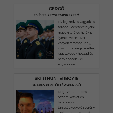
GERGŐ
26 ÉVES PÉCSI TÁRSKERESŐ
Elvileg kedves vagyok és
törődő. Szeretek figyelni
másokra, főleg ha ők is
ilyenek velem. Nem
vagyok társasági lény,
viszont ha megszeretlek,
ragaszkodok hozzád és
nem engedlek el
egykönnyen
SKIRTHUNTERBOY18
26 ÉVES KOMLÓI TÁRSKERESŐ
Megbízható rendes
őszinte közvetlen
barátságos
társaságkedvelő szerény
szókimondó tisztaszív