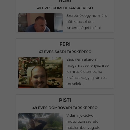
ROBI
47 ÉVES KOMLÓI TÁRSKERESŐ
Szeretnék egy normális
nöt kapcsolatot
ismeretséget találni
FERI
43 ÉVES SÁSDI TÁRSKERESŐ
Szia, nem akarom
magamat se fényezni se
leírni az életemet, ha
kíváncsi vagy írj rám és
mesélek...
PISTI
49 ÉVES DOMBÓVÁRI TÁRSKERESŐ
Vidám ,jókedvű
motorozni szerető
fiatalember vag,ok.