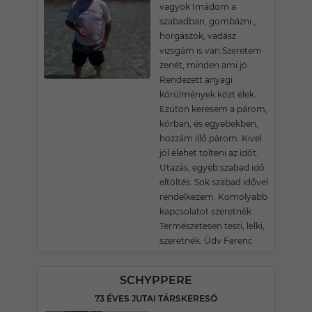
vagyok Imádom a
szabadban, gombázni ,
horgászok, vadász
vizsgám is van.Szeretem
zenét, minden ami jó.
Rendezett anyagi
körülmények közt élek.
Ezúton keresem a párom,
kórban, és egyebekben,
hozzám illő párom. Kivel
jól elehet tölteni az időt.
Utazás, egyéb szabad idő
eltöltés. Sok szabad idővel
rendelkezem. Komolyabb
kapcsolatot szeretnék .
Természetesen testi, lelki,
szeretnék. Üdv Ferenc
SCHYPPERE
73 ÉVES JUTAI TÁRSKERESŐ