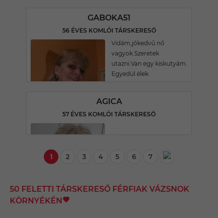
GABOKA51
56 ÉVES KOMLÓI TÁRSKERESŐ
Vidám,jókedvű nő
vagyok.Szeretek
utazni.Van egy kiskutyám.
Egyedül élek.
AGICA
57 ÉVES KOMLÓI TÁRSKERESŐ
.
1
2
3
4
5
6
7
50 FELETTI TÁRSKERESŐ FÉRFIAK VÁZSNOK
KÖRNYÉKÉN