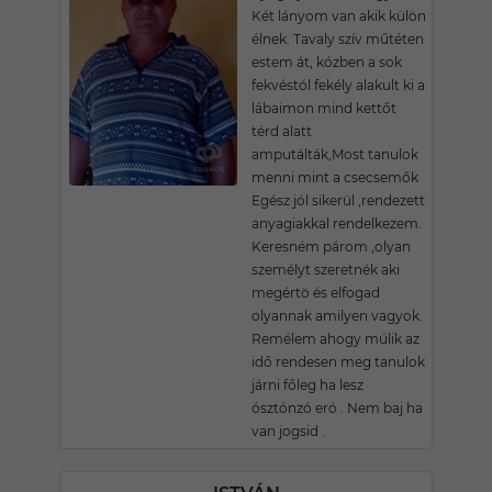
Két lányom van akik külön
élnek. Tavaly szív műtéten
estem át, kózben a sok
fekvéstól fekély alakult ki a
lábaimon mind kettőt
térd alatt
amputálták,Most tanulok
menni mint a csecsemők
Egész jól sikerül ,rendezett
anyagiakkal rendelkezem.
Keresném párom ,olyan
személyt szeretnék aki
megértö és elfogad
olyannak amilyen vagyok.
Remélem ahogy múlik az
idő rendesen meg tanulok
járni főleg ha lesz
ósztónzó eró . Nem baj ha
van jogsid .