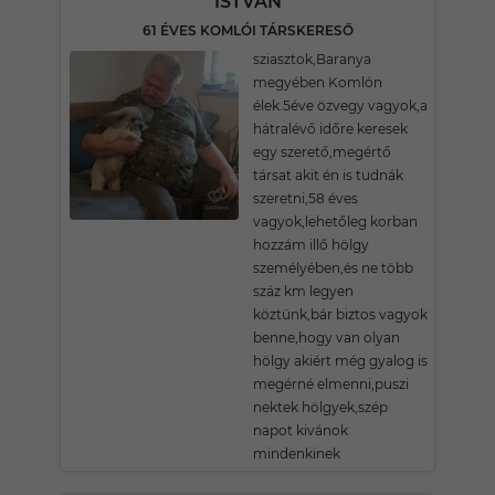
ISTVÁN
61 ÉVES KOMLÓI TÁRSKERESŐ
sziasztok,Baranya
megyében Komlón
élek.5éve özvegy vagyok,a
hátralévő időre keresek
egy szerető,megértő
társat akit én is tudnák
szeretni,58 éves
vagyok,lehetőleg korban
hozzám illő hölgy
személyében,és ne több
száz km legyen
köztünk,bár biztos vagyok
benne,hogy van olyan
hölgy akiért még gyalog is
megérné elmenni,puszi
nektek hölgyek,szép
napot kivánok
mindenkinek