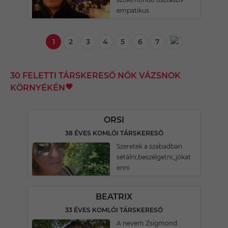
empatikus
1
2
3
4
5
6
7
30 FELETTI TÁRSKERESŐ NŐK VÁZSNOK
KÖRNYÉKÉN
ORSI
38 ÉVES KOMLÓI TÁRSKERESŐ
Szeretek a szabadban
sétálni,beszélgetni,,jókat
enni
BEATRIX
33 ÉVES KOMLÓI TÁRSKERESŐ
A nevem Zsigmond