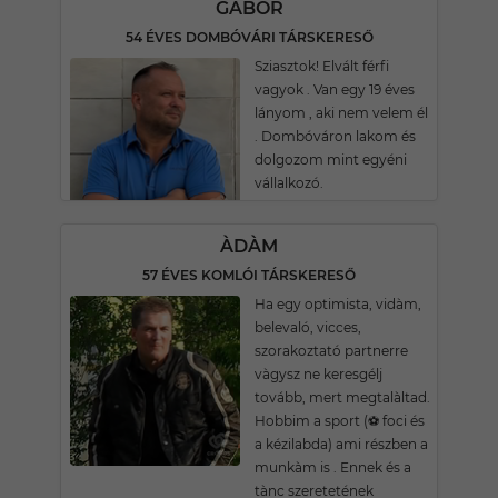
GÁBOR
54 ÉVES DOMBÓVÁRI TÁRSKERESŐ
Sziasztok! Elvált férfi
vagyok . Van egy 19 éves
lányom , aki nem velem él
. Dombóváron lakom és
dolgozom mint egyéni
vállalkozó.
ÀDÀM
57 ÉVES KOMLÓI TÁRSKERESŐ
Ha egy optimista, vidàm,
belevaló, vicces,
szorakoztató partnerre
vàgysz ne keresgélj
tovább, mert megtalàltad.
Hobbim a sport (⚽ foci és
a kézilabda) ami részben a
munkàm is . Ennek és a
tànc szeretetének