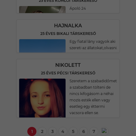
25 ÉVES KOMLÓI TÁRSKERESŐ
Ápoló 24
HAJNALKA
25 ÉVES BIKALI TÁRSKERESŐ
Egy fiatal lány vagyok aki
szereti az állatokat,olvasni.
NIKOLETT
25 ÉVES PÉCSI TÁRSKERESŐ
Szeretem a szabadidőmet
a szabadban tölteni de
nincs kifogásom a néhai
mozis esték ellen vagy
esetleg egy éttermi
vacsora ellen se.
1
2
3
4
5
6
7