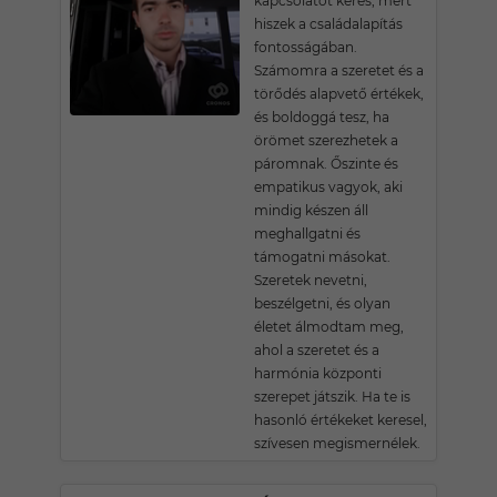
kapcsolatot keres, mert
hiszek a családalapítás
fontosságában.
Számomra a szeretet és a
törődés alapvető értékek,
és boldoggá tesz, ha
örömet szerezhetek a
páromnak. Őszinte és
empatikus vagyok, aki
mindig készen áll
meghallgatni és
támogatni másokat.
Szeretek nevetni,
beszélgetni, és olyan
életet álmodtam meg,
ahol a szeretet és a
harmónia központi
szerepet játszik. Ha te is
hasonló értékeket keresel,
szívesen megismernélek.