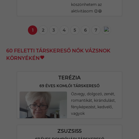
köszönhetem az
aktívitàsom 😉😄
1
2
3
4
5
6
7
60 FELETTI TÁRSKERESŐ NŐK VÁZSNOK
KÖRNYÉKÉN
TERÉZIA
69 ÉVES KOMLÓI TÁRSKERESŐ
Özvegy, dolgozó, zenét,
romantikát, kirándulást,
fényképezést, kedvelő,
vagyok
ZSUZSI55