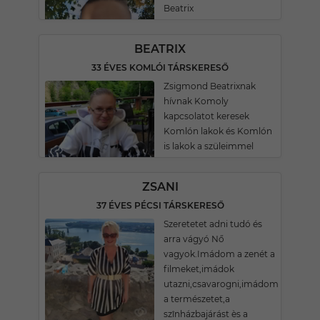
Beatrix
BEATRIX
33 ÉVES KOMLÓI TÁRSKERESŐ
Zsigmond Beatrixnak
hívnak Komoly
kapcsolatot keresek
Komlón lakok és Komlón
is lakok a szüleimmel
ZSANI
37 ÉVES PÉCSI TÁRSKERESŐ
Szeretetet adni tudó és
arra vágyó Nő
vagyok.Imádom a zenét a
filmeket,imádok
utazni,csavarogni,imádom
a természetet,a
szînházbajárást ès a