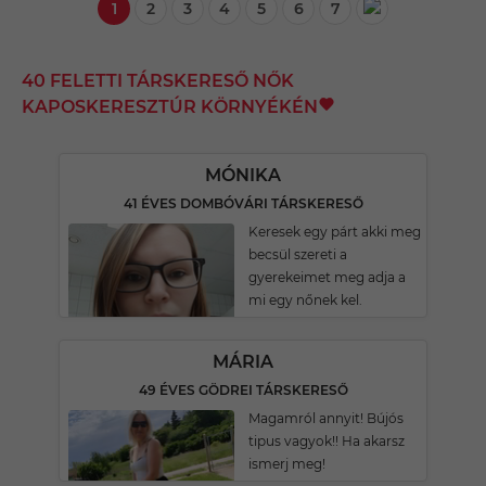
1
2
3
4
5
6
7
40 FELETTI TÁRSKERESŐ NŐK
KAPOSKERESZTÚR KÖRNYÉKÉN
MÓNIKA
41 ÉVES DOMBÓVÁRI TÁRSKERESŐ
Keresek egy párt akki meg
becsül szereti a
gyerekeimet meg adja a
mi egy nőnek kel.
MÁRIA
49 ÉVES GÖDREI TÁRSKERESŐ
Magamról annyit! Bújós
tipus vagyok!! Ha akarsz
ismerj meg!