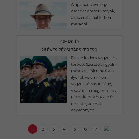
Alapjában véve egy
csendes ember vagyok,
aki szeret a háttérben
maradni.
GERGŐ
26 ÉVES PÉCSI TÁRSKERESŐ
Elvileg kedves vagyok és
törődő. Szeretek figyelni
másokra, főleg ha ők is
ilyenek velem. Nem
vagyok társasági lény,
viszont ha megszeretlek,
ragaszkodok hozzád és
nem engedlek el
egykönnyen
1
2
3
4
5
6
7