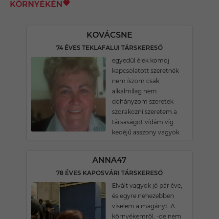
KÖRNYÉKÉN
KOVÁCSNE
74 ÉVES TEKLAFALUI TÁRSKERESŐ
egyedűl élek komoj
kapcsolatott szeretnék
nem íszom csak
alkalmílag nem
dohányzom szeretek
szorakozní szeretem a
társaságot vídám víg
kedéjű asszony vagyok
ANNA47
78 ÉVES KAPOSVÁRI TÁRSKERESŐ
Elvált vagyok jó pár éve,
és egyre nehezebben
viselem a magányt. A
környékemről, -de nem