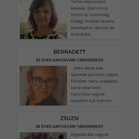
Tartós kapcsolatot
keresek. Számomra
fontos az őszinteség,
hűség. Imádok nevetni,
beszélgetni, táncolni és
kirándulni!
BERNADETT
52 ÉVES KAPOSVÁRI TÁRSKERESŐ
...Aktív életet élek.
Szeretek sportolni, utazni,
filmeket nézni, családdal,
barátokkal lenni.
Optimista vagyok,
szeretem a jó humort.
ZSUZSI
56 ÉVES KAPOSVÁRI TÁRSKERESŐ
Egyedül álló vagyok