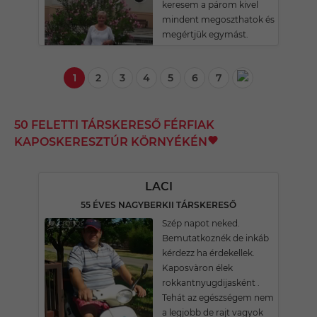
keresem a párom kivel
mindent megoszthatok és
megértjük egymást.
1
2
3
4
5
6
7
50 FELETTI TÁRSKERESŐ FÉRFIAK
KAPOSKERESZTÚR KÖRNYÉKÉN
LACI
55 ÉVES NAGYBERKII TÁRSKERESŐ
Szép napot neked.
Bemutatkoznék de inkáb
kérdezz ha érdekellek.
Kaposvàron élek
rokkantnyugdijasként .
Tehát az egészségem nem
a legjobb de rajt vagyok