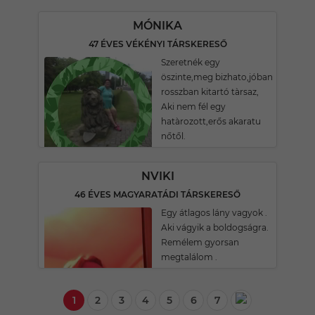
MÓNIKA
47 ÉVES VÉKÉNYI TÁRSKERESŐ
Szeretnék egy
öszinte,meg bizhato,jóban
rosszban kitartó tàrsaz,
Aki nem fél egy
hatàrozott,erős akaratu
nőtől.
NVIKI
46 ÉVES MAGYARATÁDI TÁRSKERESŐ
Egy átlagos lány vagyok .
Aki vágyik a boldogságra.
Remélem gyorsan
megtalálom .
1
2
3
4
5
6
7