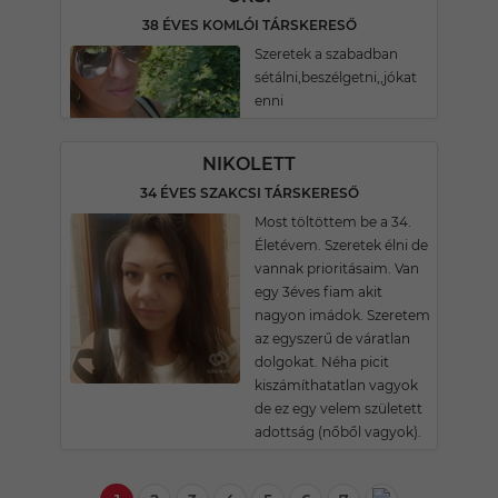
38 ÉVES KOMLÓI TÁRSKERESŐ
Szeretek a szabadban
sétálni,beszélgetni,,jókat
enni
NIKOLETT
34 ÉVES SZAKCSI TÁRSKERESŐ
Most töltöttem be a 34.
Életévem. Szeretek élni de
vannak prioritásaim. Van
egy 3éves fiam akit
nagyon imádok. Szeretem
az egyszerű de váratlan
dolgokat. Néha picit
kiszámíthatatlan vagyok
de ez egy velem született
adottság (nőből vagyok).