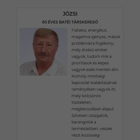
JÓZSI
65 ÉVES BATÉI TÁRSKERESŐ
Fiatalos, energikus,
magamra igényes, mások
problémáira fogékony,
mély érzésű ember
vagyok, tudom mik a
prioritások és képes
vagyok ezek mentén élni.
Komoly minőségi
kapcsolat kialakításának
reményében vagyok itt,
mely kölcsönös
tiszteleten,
megbecsülésen alapul.
Szívesen utazgatok,
barangolok a
természetben, veszek
részt kozossegi