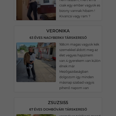
csak egy ember vagyok es
bizony vannak hibaim !
Kivancsi vagy ram ?
VERONIKA
63 ÉVES NAGYBERKII TÁRSKERESŐ
168cm magas vagyok kék
szemekkel áldott meg az
élet vegyes hajszinem
van.4 gyerekem van külön
élnek már
Mezőgazdaságban
dolgozom igy minden
másnap szabad vagyis
pihenő napom van
ZSUZSI55
67 ÉVES DOMBÓVÁRI TÁRSKERESŐ