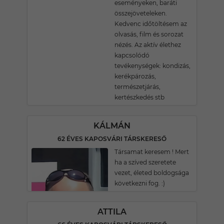
eseményeken, baráti
összejöveteleken.
Kedvenc időtöltésem az
olvasás, film és sorozat
nézés. Az aktív élethez
kapcsolódó
tevékenységek: kondizás,
kerékpározás,
természetjárás,
kertészkedés stb
KÁLMÁN
62 ÉVES KAPOSVÁRI TÁRSKERESŐ
Társamat keresem ! Mert
ha a szíved szeretete
vezet, életed boldogsága
következni fog. :)
ATTILA