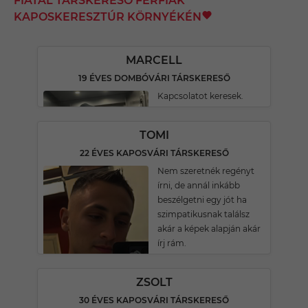
FIATAL TÁRSKERESŐ FÉRFIAK
KAPOSKERESZTÚR KÖRNYÉKÉN
MARCELL
19 ÉVES DOMBÓVÁRI TÁRSKERESŐ
Kapcsolatot keresek.
TOMI
22 ÉVES KAPOSVÁRI TÁRSKERESŐ
Nem szeretnék regényt
írni, de annál inkább
beszélgetni egy jót ha
szimpatikusnak találsz
akár a képek alapján akár
írj rám.
ZSOLT
30 ÉVES KAPOSVÁRI TÁRSKERESŐ