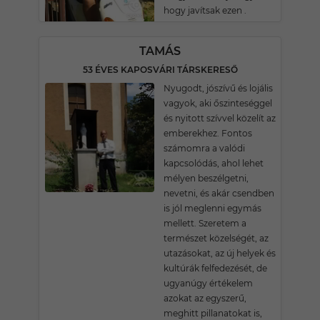
hogy javítsak ezen .
TAMÁS
53 ÉVES KAPOSVÁRI TÁRSKERESŐ
Nyugodt, jószívű és lojális
vagyok, aki őszinteséggel
és nyitott szívvel közelít az
emberekhez. Fontos
számomra a valódi
kapcsolódás, ahol lehet
mélyen beszélgetni,
nevetni, és akár csendben
is jól meglenni egymás
mellett. Szeretem a
természet közelségét, az
utazásokat, az új helyek és
kultúrák felfedezését, de
ugyanúgy értékelem
azokat az egyszerű,
meghitt pillanatokat is,