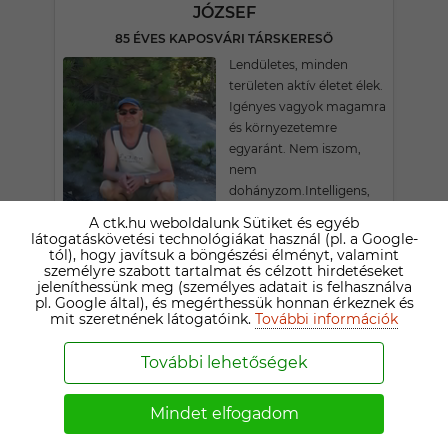
JÓZSEF
85 ÉVES KAPOSVÁRI TÁRSKERESŐ
Lendületes, minden
területen aktív életet élek.
Igényes vagyok magamra
és környezetemre
egyaránt. Nem iszom,
nem
dohányzom.Intelligens,
korrekt,
A ctk.hu weboldalunk Sütiket és egyéb
becsületes,értékes
látogatáskövetési technológiákat használ (pl. a Google-
tól), hogy javítsuk a böngészési élményt, valamint
embernek tartom
személyre szabott tartalmat és célzott hirdetéseket
magam. Testi-lelki
jeleníthessünk meg (személyes adatait is felhasználva
szeretetet kapni,és adni
pl. Google által), és megérthessük honnan érkeznek és
vágyó,átlagos testalkatú
mit szeretnének látogatóink.
További információk
Hölgy levelét várom
tartós kapcsolat céljából.
További lehetőségek
Kedvenc: kirándulás,
kerékpározás, fürdés,
Mindet elfogadom
Balaton.