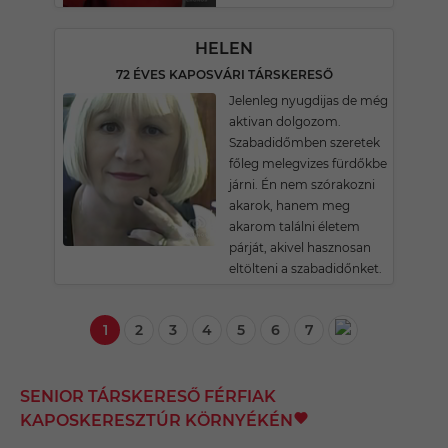
HELEN
72 ÉVES KAPOSVÁRI TÁRSKERESŐ
Jelenleg nyugdijas de még
aktivan dolgozom.
Szabadidőmben szeretek
főleg melegvizes fürdőkbe
járni. Én nem szórakozni
akarok, hanem meg
akarom találni életem
párját, akivel hasznosan
eltölteni a szabadidőnket.
1
2
3
4
5
6
7
SENIOR TÁRSKERESŐ FÉRFIAK
KAPOSKERESZTÚR KÖRNYÉKÉN