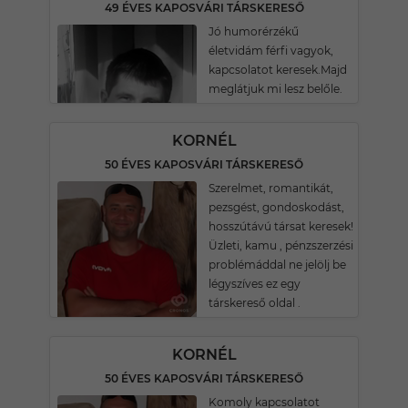
49 ÉVES KAPOSVÁRI TÁRSKERESŐ
Jó humorérzékű
életvidám férfi vagyok,
kapcsolatot keresek.Majd
meglátjuk mi lesz belőle.
KORNÉL
50 ÉVES KAPOSVÁRI TÁRSKERESŐ
Szerelmet, romantikát,
pezsgést, gondoskodást,
hosszútávú társat keresek!
Üzleti, kamu , pénzszerzési
problémáddal ne jelölj be
légyszíves ez egy
társkereső oldal .
KORNÉL
50 ÉVES KAPOSVÁRI TÁRSKERESŐ
Komoly kapcsolatot