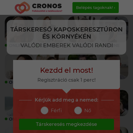
Belépés tagoknak! ›
TÁRSKERESŐ KAPOSKERESZTÚRON
ÉS KÖRNYÉKÉN
VALÓDI EMBEREK VALÓDI RANDI
ONLINE
ONLINE
ONLINE
ONLINE
Kezdd el most!
Regisztráció csak 1 perc!
ONLINE
ONLINE
ONLINE
ONLINE
Kérjük add meg a nemed:
Férfi
Nő
ONLINE
ONLINE
ONLINE
ONLINE
Társkeresés megkezdése