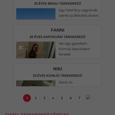
25 ÉVES BIKALI TÁRSKERESŐ
Egy fiatal lány vagyok aki
szereti az állatokat,olvasni.
FANNI
26 ÉVES KAPOSVÁRI TÁRSKERESŐ
Van egy gyerekem .
Komoly kapcsolatot
keresek .
NIKI
25 ÉVES KOMLÓI TÁRSKERESŐ
Ápoló 24
1
2
3
4
5
6
7