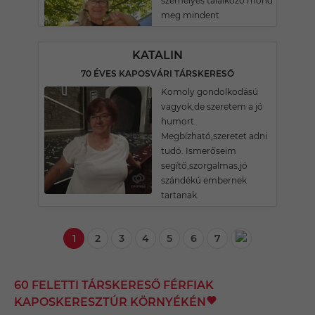
személyes találkozó mond
meg mindent
KATALIN
70 ÉVES KAPOSVÁRI TÁRSKERESŐ
Komoly gondolkodású
vagyok,de szeretem a jó
humort.
Megbízható,szeretet adni
tudó. Ismerőseim
segítő,szorgalmas,jó
szándékú embernek
tartanak.
1
2
3
4
5
6
7
60 FELETTI TÁRSKERESŐ FÉRFIAK
KAPOSKERESZTÚR KÖRNYÉKÉN