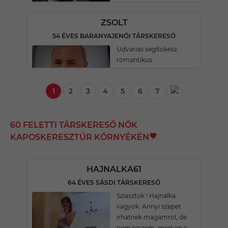
ZSOLT
54 ÉVES BARANYAJENŐI TÁRSKERESŐ
Udvarias segítokész
romantikus
1
2
3
4
5
6
7
60 FELETTI TÁRSKERESŐ NŐK
KAPOSKERESZTÚR KÖRNYÉKÉN
HAJNALKA61
64 ÉVES SÁSDI TÁRSKERESŐ
Sziasztok ! Hajnalka
vagyok. Annyi szepet
irhatnek magamrol, de
nem teszem, mert en is