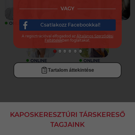
VAGY
ONLINE
ONLINE
ONLINE
ONLINE
Csatlakozz Facebookkal!
A regisztrációval elfogadod az
Általános Szerződési
Feltételek
ben foglaltakat.
ONLINE
ONLINE
Tartalom áttekintése
KAPOSKERESZTÚRI TÁRSKERESŐ
TAGJAINK