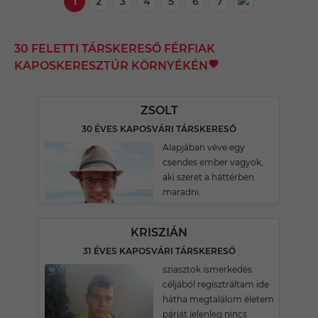
1
2
3
4
5
6
7
30 FELETTI TÁRSKERESŐ FÉRFIAK
KAPOSKERESZTÚR KÖRNYÉKÉN
ZSOLT
30 ÉVES KAPOSVÁRI TÁRSKERESŐ
Alapjában véve egy
csendes ember vagyok,
aki szeret a háttérben
maradni.
KRISZIÁN
31 ÉVES KAPOSVÁRI TÁRSKERESŐ
sziasztok ismerkedés
céljából regisztráltam ide
hátha megtalálom életem
párját jelenleg nincs