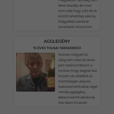
megyékből.Távolság nem
lehet akadály de most
írom oda hogy a 50-65 év
közötti lehetőleg vékony
hölgyekkel szeretné
ismerkedni köszönöm
AGGLEGÉNY
72 ÉVES TOLNAI TÁRSKERESŐ
Kedves Hölgyek! Ez
idáig,nem sikerült,társat
párt találnom!Bízom a
sorsban,hogy kegyes lesz
hozzám,és rátalálok az
őszinteségen alapuló,
Kedvesemet!Ezáltal,véget
vetnék,agglegény
életemnek!Mindenkinek
Sok Sikert Kívánok!