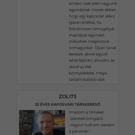
amikor csak jelen vagyunk
egymásnak. Hiszek abban,
hogy egy kapcsolat akkor
igazán értékes, ha
kölcsönösen támogatjuk,
inspiráljuk egymást,
miközben megőrizzük
önmagunkat. Olyan társat
keresek, akivel együtt
lehet fejlődni, álmodni, és
akivel az élet
könnyedebbé, mégis
tartalmasabbá válik.
ZOLI73
52 ÉVES KAPOSVÁRI TÁRSKERESŐ
Imádom a filmeket
.Szeretek bringázni
.nagyon tudnám szeretni
a páromat !