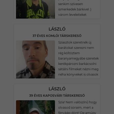
senkim szívesen
ismerkedek bárkivel :)
várom leveleiteket
LÁSZLÓ
37 ÉVES KOMLÓI TÁRSKERESŐ
Sziasztok szeretnék új
barátokat szerezni nem
rég költöztem
baranyamegyábe szeretek
kerékpározni barkácsolni
sétálni filmeket nézni meg
néha könyveket is olvasok
LÁSZLÓ
39 ÉVES KAPOSVÁRI TÁRSKERESŐ
Szia! Nem valószínű hogy
olvasod soraim, mert a
fènykèp dönt! De amúgy