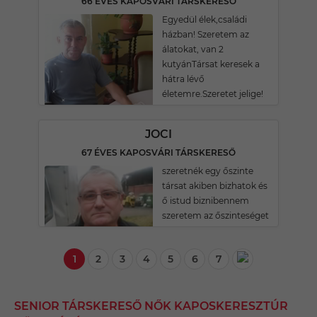
66 ÉVES KAPOSVÁRI TÁRSKERESŐ
Egyedül élek,családi
házban! Szeretem az
álatokat, van 2
kutyánTársat keresek a
hátra lévő
életemre.Szeretet jelige!
JOCI
67 ÉVES KAPOSVÁRI TÁRSKERESŐ
szeretnék egy őszinte
társat akiben bizhatok és
ő istud biznibennem
szeretem az őszinteséget
1
2
3
4
5
6
7
SENIOR TÁRSKERESŐ NŐK KAPOSKERESZTÚR