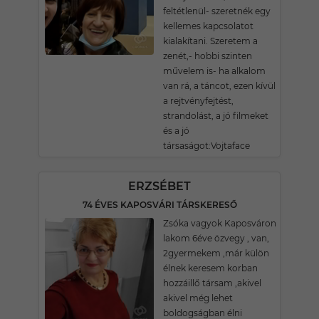
feltétlenül- szeretnék egy
kellemes kapcsolatot
kialakítani. Szeretem a
zenét,- hobbi szinten
művelem is- ha alkalom
van rá, a táncot, ezen kívül
a rejtvényfejtést,
strandolást, a jó filmeket
és a jó
társaságot:Vojtaface
ERZSÉBET
74 ÉVES KAPOSVÁRI TÁRSKERESŐ
Zsóka vagyok Kaposváron
lakom 6éve özvegy , van,
2gyermekem ,már külön
élnek keresem korban
hozzáillő társam ,akivel
akivel még lehet
boldogságban élni