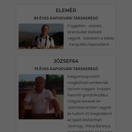
ELEMÉR
83 ÉVES KAPOSVÁRI TÁRSKERESŐ
Független . utazást ,
kirándulást kedvelő
vagyok . Szeretem a békés
, hangulatú kapcsolatot . .
JÓZSEF64
75 ÉVES KAPOSVÁRI TÁRSKERESŐ
Kíegyensulyozottt
megbízható embernek
tartom magam. hozzám
hasonló gondolkodású
hölgyet keresek én
optimista ember vagyok
és tudom itt megtalálom
az igazit elsősorban
,Somogy ,Tolna Baranya