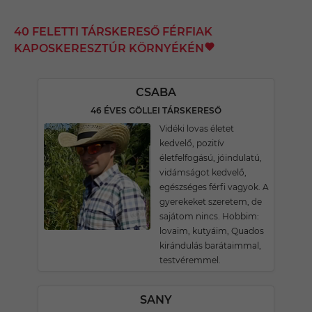
40 FELETTI TÁRSKERESŐ FÉRFIAK
KAPOSKERESZTÚR KÖRNYÉKÉN
CSABA
46 ÉVES GÖLLEI TÁRSKERESŐ
Vidéki lovas életet
kedvelő, pozitív
életfelfogású, jóindulatú,
vidámságot kedvelő,
egészséges férfi vagyok. A
gyerekeket szeretem, de
sajátom nincs. Hobbim:
lovaim, kutyáim, Quados
kirándulás barátaimmal,
testvéremmel.
SANY