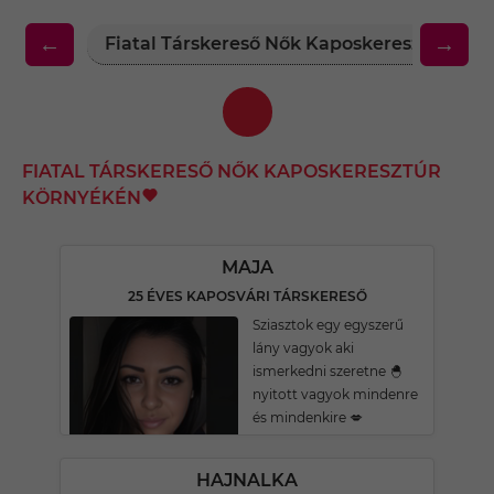
←
→
Fiatal Társkereső Nők Kaposkeresztúr Kö
FIATAL TÁRSKERESŐ NŐK KAPOSKERESZTÚR
KÖRNYÉKÉN
MAJA
25 ÉVES KAPOSVÁRI TÁRSKERESŐ
Sziasztok egy egyszerű
lány vagyok aki
ismerkedni szeretne 🐣
nyitott vagyok mindenre
és mindenkire 💋
HAJNALKA