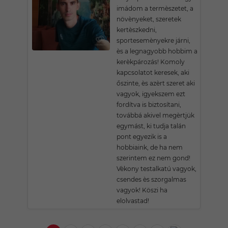
imádom a termèszetet, a
növènyeket, szeretek
kertèszkedni,
sportesemènyekre járni,
ès a legnagyobb hobbim a
kerèkpározás! Komoly
kapcsolatot keresek, aki
őszinte, ès azèrt szeret aki
vagyok, igyekszem ezt
fordítva is biztosítani,
továbbá akivel megèrtjük
egymást, ki tudja talán
pont egyezik is a
hobbiaink, de ha nem
szerintem ez nem gond!
Vèkony testalkatú vagyok,
csendes ès szorgalmas
vagyok! Köszi ha
elolvastad!