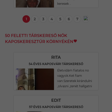
keresek ..
1
2
3
4
5
6
7
50 FELETTI TÁRSKERESŐ NŐK
KAPOSKERESZTÚR KÖRNYÉKÉN
RITA
54 ÉVES KAPOSVÁRI TÁRSKERESŐ
Életvidám fiatalos no
vagyok.Ket fiam
van.Szeretek kirándulni
,olvasni ,zenét hallgatni
EDIT
57 ÉVES KAPOSVÁRI TÁRSKERESŐ