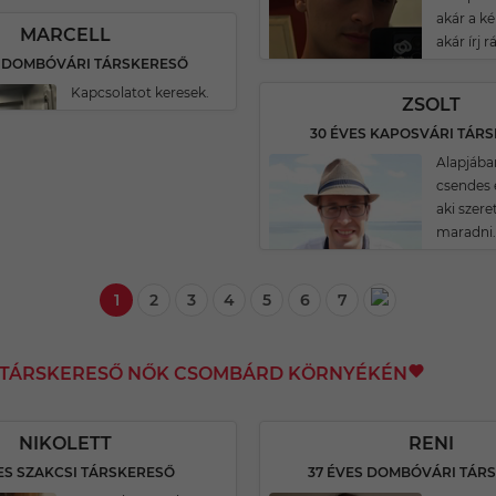
akár a k
MARCELL
akár írj 
S DOMBÓVÁRI TÁRSKERESŐ
Kapcsolatot keresek.
ZSOLT
30 ÉVES KAPOSVÁRI TÁR
Alapjába
csendes
aki szere
maradni.
1
2
3
4
5
6
7
I TÁRSKERESŐ NŐK CSOMBÁRD KÖRNYÉKÉN
NIKOLETT
RENI
ES SZAKCSI TÁRSKERESŐ
37 ÉVES DOMBÓVÁRI TÁR