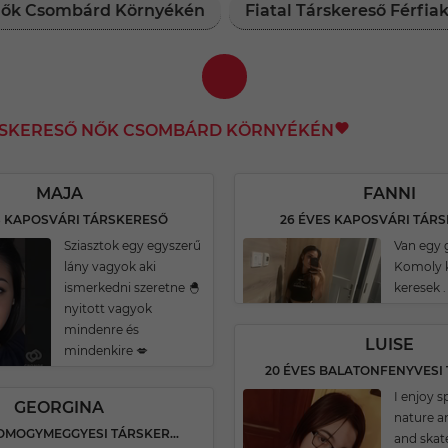
 Nők Csombárd Környékén
Fiatal Társkereső Férfi
ÁRSKERESŐ NŐK CSOMBÁRD KÖRNYÉKÉN
MAJA
FANNI
S KAPOSVÁRI TÁRSKERESŐ
26 ÉVES KAPOSVÁRI TÁR
Sziasztok egy egyszerű
Van egy 
lány vagyok aki
Komoly 
ismerkedni szeretne 🐣
keresek .
nyitott vagyok
mindenre és
LUISE
mindenkire 💋
I enjoy s
GEORGINA
nature an
19 ÉVES SOMOGYMEGGYESI TÁRSKERESŐ
and skat