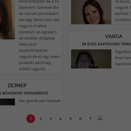
Most töltöttem be a 34.
Aranyos,
Életévem. Szeretek élni
vagyok. 
de vannak prioritásaim.
bízható. 
Van egy 3éves fiam akit
biciklizni
nagyon imádok.
Szeretem az egyszerű
VARGA
de váratlan dolgokat.
38 ÉVES KAPOSVÁRI TÁR
Néha picit
kiszámíthatatlan
Egyedül 
vagyok de ez egy velem
éves fiam
született adottság
kapcsola
(nőből vagyok).
ZEJNEP
ES BÖHÖNYEI TÁRSKERESŐ
Van gyerek part ketesek
1
2
3
4
5
6
7