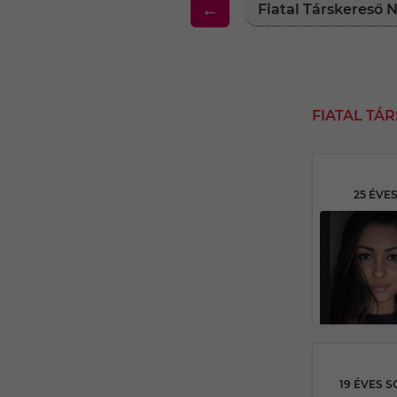
←
Fiatal Társkereső
FIATAL T
25 ÉVE