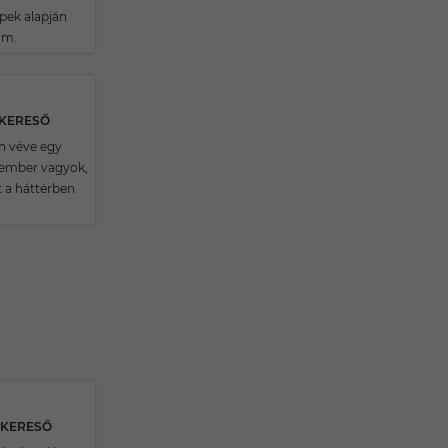
épek alapján
rám.
SKERESŐ
n véve egy
 ember vagyok,
t a háttérben
SKERESŐ