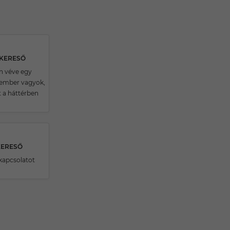
SKERESŐ
n véve egy
 ember vagyok,
t a háttérben
KERESŐ
kapcsolatot