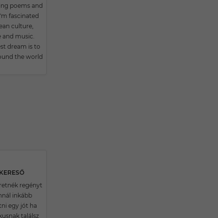
ting poems and
I'm fascinated
ean culture,
 and music.
st dream is to
round the world
SKERESŐ
etnék regényt
annál inkább
ni egy jót ha
kusnak találsz