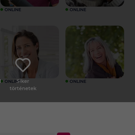
ONLINE
ONLINE
1
Siker
ONLINE
ONLINE
történetek