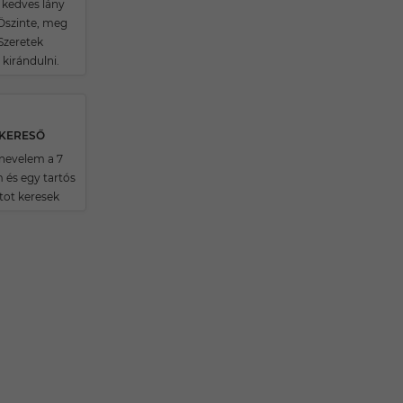
 kedves lány
Öszinte, meg
Szeretek
, kirándulni.
SKERESŐ
nevelem a 7
 és egy tartós
tot keresek