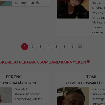
Ismergy meg ! 😄
love wri
singing. 
with Kor
language
My bigge
travel a
one day.
1
2
3
4
5
6
7
RSKERESŐ FÉRFIAK CSOMBÁRD KÖRNYÉKÉN
FERENC
TOMI
ES CSORNAI TÁRSKERESŐ
22 ÉVES KAPOSVÁRI TÁR
Sziasztok!!
Nem szer
Komolykapcsolat
írni, de 
céljából vagyok itt.!
beszélget
szimpati