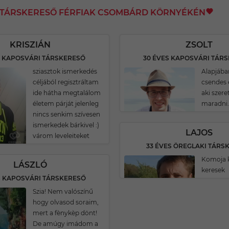
I TÁRSKERESŐ FÉRFIAK CSOMBÁRD KÖRNYÉKÉN
KRISZIÁN
ZSOLT
S KAPOSVÁRI TÁRSKERESŐ
30 ÉVES KAPOSVÁRI TÁR
sziasztok ismerkedés
Alapjába
céljából regisztráltam
csendes
ide hátha megtalálom
aki szere
életem párját jelenleg
maradni.
nincs senkim szívesen
ismerkedek bárkivel :)
LAJOS
várom leveleiteket
33 ÉVES ÖREGLAKI TÁRS
Komoja 
LÁSZLÓ
keresek
S KAPOSVÁRI TÁRSKERESŐ
Szia! Nem valószínű
hogy olvasod soraim,
mert a fènykèp dönt!
De amúgy imádom a