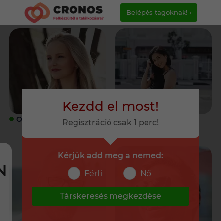
Belépés tagoknak! ›
Kezdd el most!
ONLINE
ONLINE
Regisztráció csak 1 perc!
Kérjük add meg a nemed:
N
Férfi
Nő
Társkeresés megkezdése