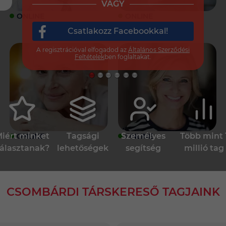
VAGY
ONLINE
ONLINE
Csatlakozz Facebookkal!
A regisztrációval elfogadod az
Általános Szerződési
Feltételek
ben foglaltakat.
iért minket
Tagsági
Személyes
Több mint 
ONLINE
ONLINE
álasztanak?
lehetőségek
segítség
millió tag
CSOMBÁRDI TÁRSKERESŐ TAGJAINK