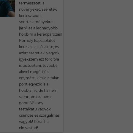
termèszetet, a
növènyeket, szeretek
kertèszkedni,
sportesemènyekre
járni, ès a legnagyobb
hobbim a kerèkpározás!
Komoly kapcsolatot
keresek, aki őszinte, ès
azèrt szeret aki vagyok,
igyekszem ezt fordítva
is biztosítani, továbbá
akivel megèrtjük
egymást, ki tudja talán
pont egyezik is a
hobbiaink, de ha nem
szerintem ez nem
gond! Vèkony
testalkatú vagyok,
csendes ès szorgalmas
vagyok! Köszi ha
elolvastad!