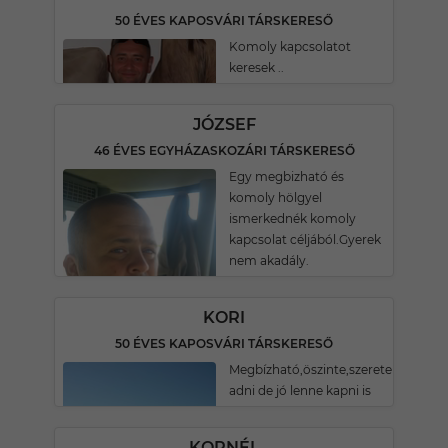
50 ÉVES KAPOSVÁRI TÁRSKERESŐ
Komoly kapcsolatot
keresek ..
JÓZSEF
46 ÉVES EGYHÁZASKOZÁRI TÁRSKERESŐ
Egy megbizható és
komoly hölgyel
ismerkednék komoly
kapcsolat céljából.Gyerek
nem akadály.
KORI
50 ÉVES KAPOSVÁRI TÁRSKERESŐ
Megbízható,öszinte,szeretek
adni de jó lenne kapni is
KORNÉL