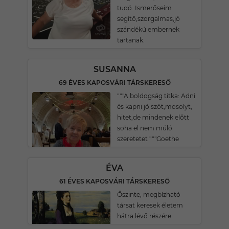
tudó. Ismerőseim
segítő,szorgalmas,jó
szándékú embernek
tartanak.
SUSANNA
69 ÉVES KAPOSVÁRI TÁRSKERESŐ
"""A boldogság titka: Adni
és kapni jó szót,mosolyt,
hitet,de mindenek előtt
soha el nem múló
szeretetet """Goethe
ÉVA
61 ÉVES KAPOSVÁRI TÁRSKERESŐ
Őszinte, megbízható
társat keresek életem
hátra lévő részére.