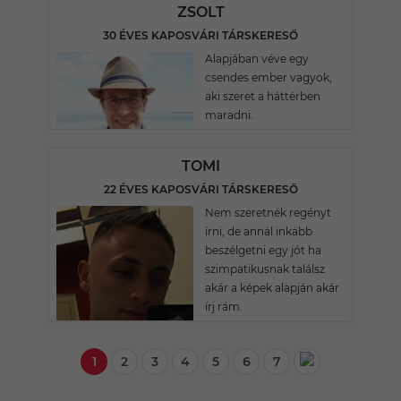
ZSOLT
30 ÉVES KAPOSVÁRI TÁRSKERESŐ
Alapjában véve egy
csendes ember vagyok,
aki szeret a háttérben
maradni.
TOMI
22 ÉVES KAPOSVÁRI TÁRSKERESŐ
Nem szeretnék regényt
írni, de annál inkább
beszélgetni egy jót ha
szimpatikusnak találsz
akár a képek alapján akár
írj rám.
1
2
3
4
5
6
7