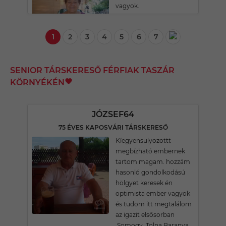
vagyok.
1
2
3
4
5
6
7
SENIOR TÁRSKERESŐ FÉRFIAK TASZÁR
KÖRNYÉKÉN
JÓZSEF64
75 ÉVES KAPOSVÁRI TÁRSKERESŐ
Kíegyensulyozottt
megbízható embernek
tartom magam. hozzám
hasonló gondolkodású
hölgyet keresek én
optimista ember vagyok
és tudom itt megtalálom
az igazit elsősorban
,Somogy ,Tolna Baranya