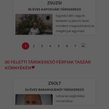
ZSUZSI
56 ÉVES KAPOSVÁRI TÁRSKERESŐ
Egyedül álló vagyok
keresem a párom kivel
mindent megoszthatok és
megértjük egymást.
1
2
3
4
5
6
7
50 FELETTI TÁRSKERESŐ FÉRFIAK TASZÁR
KÖRNYÉKÉN
ZSOLT
54 ÉVES BARANYAJENŐI TÁRSKERESŐ
Udvarias segítokész
romantikus