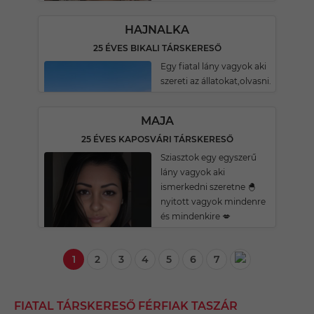
HAJNALKA
25 ÉVES BIKALI TÁRSKERESŐ
Egy fiatal lány vagyok aki
szereti az állatokat,olvasni.
MAJA
25 ÉVES KAPOSVÁRI TÁRSKERESŐ
Sziasztok egy egyszerű
lány vagyok aki
ismerkedni szeretne 🐣
nyitott vagyok mindenre
és mindenkire 💋
1
2
3
4
5
6
7
FIATAL TÁRSKERESŐ FÉRFIAK TASZÁR