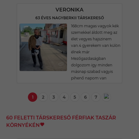
VERONIKA
63 ÉVES NAGYBERKII TÁRSKERESŐ
168cm magas vagyok kék
szemekkel áldott meg az
élet vegyes hajszinem
van.4 gyerekem van külön
élnek már
Mezőgazdaságban
dolgozom igy minden
másnap szabad vagyis
pihenő napom van
1
2
3
4
5
6
7
60 FELETTI TÁRSKERESŐ FÉRFIAK TASZÁR
KÖRNYÉKÉN