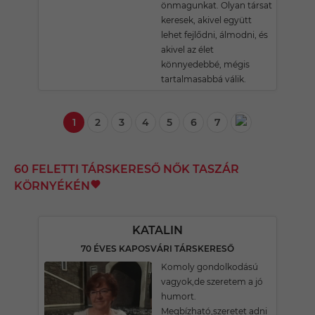
önmagunkat. Olyan társat
keresek, akivel együtt
lehet fejlődni, álmodni, és
akivel az élet
könnyedebbé, mégis
tartalmasabbá válik.
1
2
3
4
5
6
7
60 FELETTI TÁRSKERESŐ NŐK TASZÁR
KÖRNYÉKÉN
KATALIN
70 ÉVES KAPOSVÁRI TÁRSKERESŐ
Komoly gondolkodású
vagyok,de szeretem a jó
humort.
Megbízható,szeretet adni