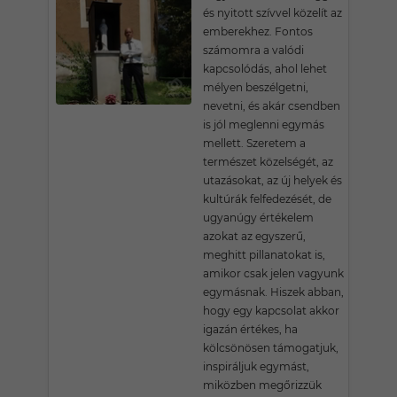
és nyitott szívvel közelít az
emberekhez. Fontos
számomra a valódi
kapcsolódás, ahol lehet
mélyen beszélgetni,
nevetni, és akár csendben
is jól meglenni egymás
mellett. Szeretem a
természet közelségét, az
utazásokat, az új helyek és
kultúrák felfedezését, de
ugyanúgy értékelem
azokat az egyszerű,
meghitt pillanatokat is,
amikor csak jelen vagyunk
egymásnak. Hiszek abban,
hogy egy kapcsolat akkor
igazán értékes, ha
kölcsönösen támogatjuk,
inspiráljuk egymást,
miközben megőrizzük