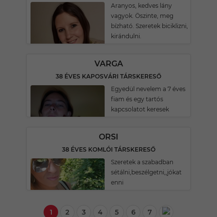
Aranyos, kedves lány
vagyok. Öszinte, meg
bízható. Szeretek biciklizni,
kirándulni.
VARGA
38 ÉVES KAPOSVÁRI TÁRSKERESŐ
Egyedül nevelem a 7 éves
fiam és egy tartós
kapcsolatot keresek
ORSI
38 ÉVES KOMLÓI TÁRSKERESŐ
Szeretek a szabadban
sétálni,beszélgetni,,jókat
enni
1
2
3
4
5
6
7