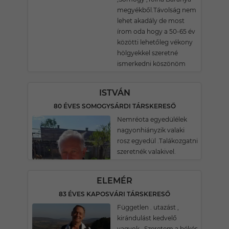
megyékből.Távolság nem
lehet akadály de most
írom oda hogy a 50-65 év
közötti lehetőleg vékony
hölgyekkel szeretné
ismerkedni köszönöm
ISTVÁN
80 ÉVES SOMOGYSÁRDI TÁRSKERESŐ
Nemréota egyedülélek
nagyonhiányzik valaki
rosz egyedül .Talákozgatni
szeretnék valakivel.
ELEMÉR
83 ÉVES KAPOSVÁRI TÁRSKERESŐ
Független . utazást ,
kirándulást kedvelő
vagyok . Szeretem a békés