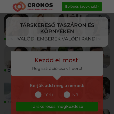
Belépés tagoknak! ›
TÁRSKERESŐ TASZÁRON ÉS
KÖRNYÉKÉN
VALÓDI EMBEREK VALÓDI RANDI
ONLINE
ONLINE
ONLINE
ONLINE
Kezdd el most!
Regisztráció csak 1 perc!
ONLINE
ONLINE
ONLINE
ONLINE
Kérjük add meg a nemed:
Férfi
Nő
ONLINE
ONLINE
ONLINE
ONLINE
Társkeresés megkezdése