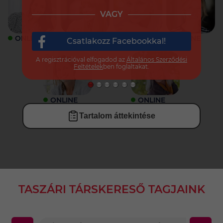
VAGY
ONLINE
ONLINE
ONLINE
ONLINE
Csatlakozz Facebookkal!
A regisztrációval elfogadod az
Általános Szerződési
Feltételek
ben foglaltakat.
ONLINE
ONLINE
Tartalom áttekintése
TASZÁRI TÁRSKERESŐ TAGJAINK