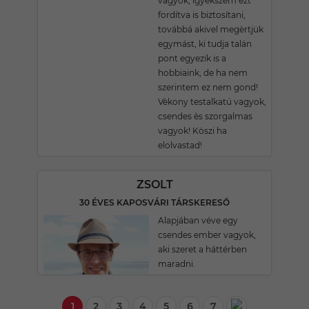
vagyok, igyekszem ezt
fordítva is biztosítani,
továbbá akivel megèrtjük
egymást, ki tudja talán
pont egyezik is a
hobbiaink, de ha nem
szerintem ez nem gond!
Vèkony testalkatú vagyok,
csendes ès szorgalmas
vagyok! Köszi ha
elolvastad!
ZSOLT
30 ÉVES KAPOSVÁRI TÁRSKERESŐ
Alapjában véve egy
csendes ember vagyok,
aki szeret a háttérben
maradni.
1
2
3
4
5
6
7