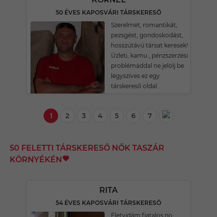
50 ÉVES KAPOSVÁRI TÁRSKERESŐ
Szerelmet, romantikát,
pezsgést, gondoskodást,
hosszútávú társat keresek!
Üzleti, kamu , pénzszerzési
problémáddal ne jelölj be
légyszíves ez egy
társkereső oldal .
1
2
3
4
5
6
7
50 FELETTI TÁRSKERESŐ NŐK TASZÁR
KÖRNYÉKÉN
RITA
54 ÉVES KAPOSVÁRI TÁRSKERESŐ
Életvidám fiatalos no