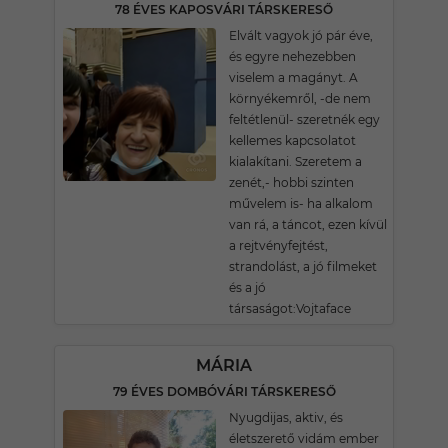
78 ÉVES KAPOSVÁRI TÁRSKERESŐ
Elvált vagyok jó pár éve,
és egyre nehezebben
viselem a magányt. A
környékemről, -de nem
feltétlenül- szeretnék egy
kellemes kapcsolatot
kialakítani. Szeretem a
zenét,- hobbi szinten
művelem is- ha alkalom
van rá, a táncot, ezen kívül
a rejtvényfejtést,
strandolást, a jó filmeket
és a jó
társaságot:Vojtaface
MÁRIA
79 ÉVES DOMBÓVÁRI TÁRSKERESŐ
Nyugdijas, aktiv, és
életszerető vidám ember