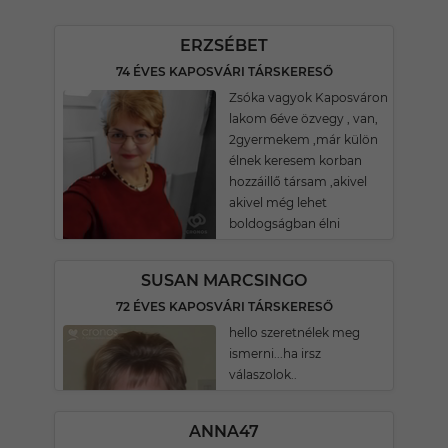
ERZSÉBET
74 ÉVES KAPOSVÁRI TÁRSKERESŐ
Zsóka vagyok Kaposváron
lakom 6éve özvegy , van,
2gyermekem ,már külön
élnek keresem korban
hozzáillő társam ,akivel
akivel még lehet
boldogságban élni
SUSAN MARCSINGO
72 ÉVES KAPOSVÁRI TÁRSKERESŐ
hello szeretnélek meg
ismerni...ha irsz
válaszolok..
ANNA47