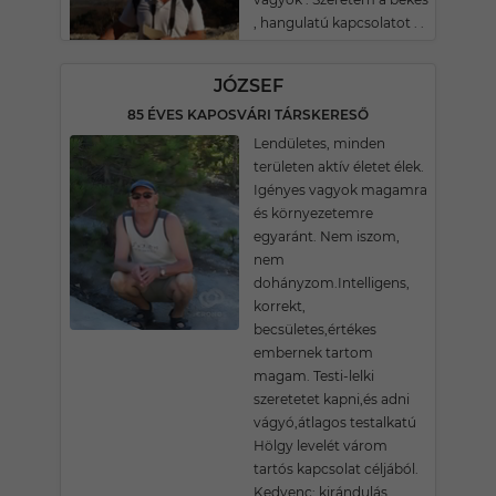
, hangulatú kapcsolatot . .
JÓZSEF
85 ÉVES KAPOSVÁRI TÁRSKERESŐ
Lendületes, minden
területen aktív életet élek.
Igényes vagyok magamra
és környezetemre
egyaránt. Nem iszom,
nem
dohányzom.Intelligens,
korrekt,
becsületes,értékes
embernek tartom
magam. Testi-lelki
szeretetet kapni,és adni
vágyó,átlagos testalkatú
Hölgy levelét várom
tartós kapcsolat céljából.
Kedvenc: kirándulás,