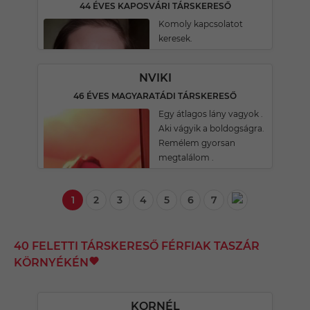
44 ÉVES KAPOSVÁRI TÁRSKERESŐ
Komoly kapcsolatot
keresek.
NVIKI
46 ÉVES MAGYARATÁDI TÁRSKERESŐ
Egy átlagos lány vagyok .
Aki vágyik a boldogságra.
Remélem gyorsan
megtalálom .
1
2
3
4
5
6
7
40 FELETTI TÁRSKERESŐ FÉRFIAK TASZÁR
KÖRNYÉKÉN
KORNÉL