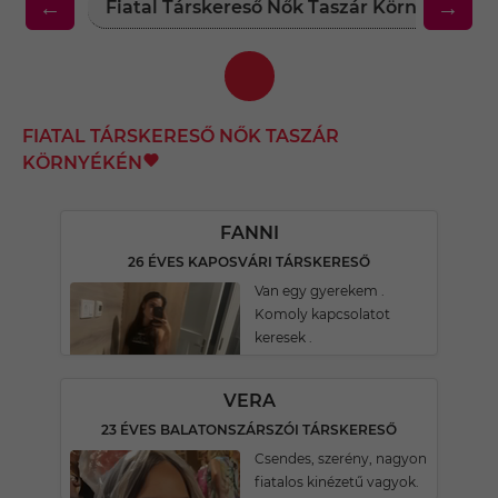
←
→
Fiatal Társkereső Nők Taszár Környékén
FIATAL TÁRSKERESŐ NŐK TASZÁR
KÖRNYÉKÉN
FANNI
26 ÉVES KAPOSVÁRI TÁRSKERESŐ
Van egy gyerekem .
Komoly kapcsolatot
keresek .
VERA
23 ÉVES BALATONSZÁRSZÓI TÁRSKERESŐ
Csendes, szerény, nagyon
fiatalos kinézetű vagyok.