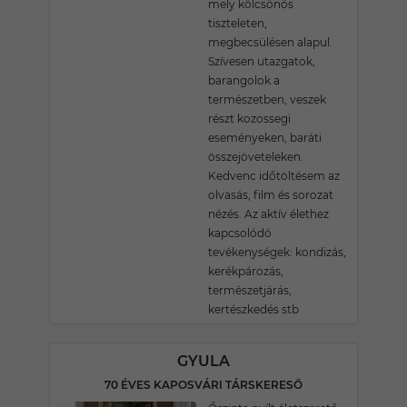
mely kölcsönös
tiszteleten,
megbecsülésen alapul.
Szívesen utazgatok,
barangolok a
természetben, veszek
részt kozossegi
eseményeken, baráti
összejöveteleken.
Kedvenc időtöltésem az
olvasás, film és sorozat
nézés. Az aktív élethez
kapcsolódó
tevékenységek: kondizás,
kerékpározás,
természetjárás,
kertészkedés stb
GYULA
70 ÉVES KAPOSVÁRI TÁRSKERESŐ