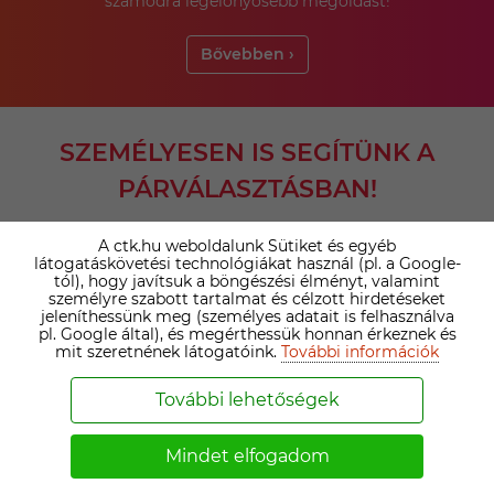
számodra legelőnyösebb megoldást!
Bővebben ›
SZEMÉLYESEN IS SEGÍTÜNK A
PÁRVÁLASZTÁSBAN!
A ctk.hu weboldalunk Sütiket és egyéb
látogatáskövetési technológiákat használ (pl. a Google-
tól), hogy javítsuk a böngészési élményt, valamint
személyre szabott tartalmat és célzott hirdetéseket
jeleníthessünk meg (személyes adatait is felhasználva
pl. Google által), és megérthessük honnan érkeznek és
AZ IRODAI PRÉMIUM TAGSÁG ELŐNYEI
mit szeretnének látogatóink.
További információk
Minden prémium ügyfelünket személyesen
További lehetőségek
megismerjük, így biztosan a valós igényeid és
elképzeléseid érvényesülnek.
Mindet elfogadom
Támogatásunkkal átlagosan négyszer több