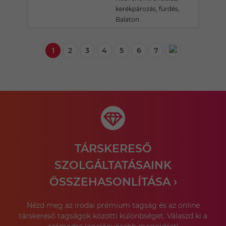
kerékpározás, fürdés,
Balaton.
1
2
3
4
5
6
7
TÁRSKERESŐ
SZOLGÁLTATÁSAINK
ÖSSZEHASONLÍTÁSA ›
Nézd meg az irodai prémium tagság és az online
társkereső tagságok közötti különbséget. Válaszd ki a