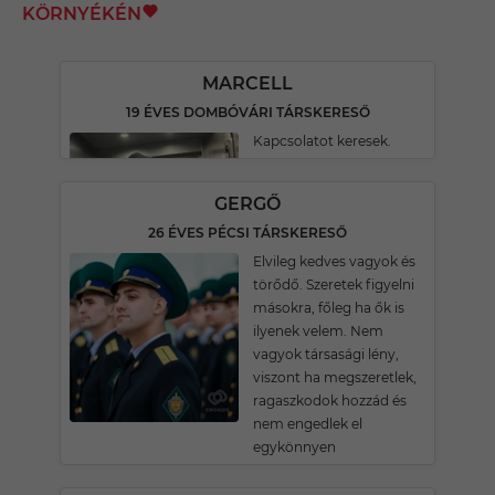
KÖRNYÉKÉN
MARCELL
19 ÉVES DOMBÓVÁRI TÁRSKERESŐ
Kapcsolatot keresek.
GERGŐ
26 ÉVES PÉCSI TÁRSKERESŐ
Elvileg kedves vagyok és
törődő. Szeretek figyelni
másokra, főleg ha ők is
ilyenek velem. Nem
vagyok társasági lény,
viszont ha megszeretlek,
ragaszkodok hozzád és
nem engedlek el
egykönnyen