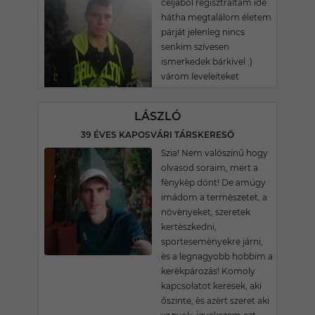
céljából regisztráltam ide
hátha megtalálom életem
párját jelenleg nincs
senkim szívesen
ismerkedek bárkivel :)
várom leveleiteket
LÁSZLÓ
39 ÉVES KAPOSVÁRI TÁRSKERESŐ
Szia! Nem valószínű hogy
olvasod soraim, mert a
fènykèp dönt! De amúgy
imádom a termèszetet, a
növènyeket, szeretek
kertèszkedni,
sportesemènyekre járni,
ès a legnagyobb hobbim a
kerèkpározás! Komoly
kapcsolatot keresek, aki
őszinte, ès azèrt szeret aki