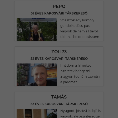
PEPO
51 ÉVES KAPOSVÁRI TÁRSKERESŐ
Sziasztok egy komoly
gondolkodásu pasi
vagyok de nem áll távol
tölem a bolondozás sem
ZOLI73
52 ÉVES KAPOSVÁRI TÁRSKERESŐ
Imádom a filmeket
.Szeretek bringázni
.nagyon tudnám szeretni
a páromat !
TAMÁS
53 ÉVES KAPOSVÁRI TÁRSKERESŐ
Nyugodt, jószívű és lojális
vagyok, aki őszinteséggel