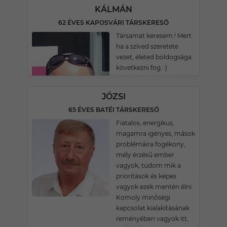
KÁLMÁN
62 ÉVES KAPOSVÁRI TÁRSKERESŐ
Társamat keresem ! Mert
ha a szíved szeretete
vezet, életed boldogsága
következni fog. :)
JÓZSI
65 ÉVES BATÉI TÁRSKERESŐ
Fiatalos, energikus,
magamra igényes, mások
problémáira fogékony,
mély érzésű ember
vagyok, tudom mik a
prioritások és képes
vagyok ezek mentén élni.
Komoly minőségi
kapcsolat kialakításának
reményében vagyok itt,