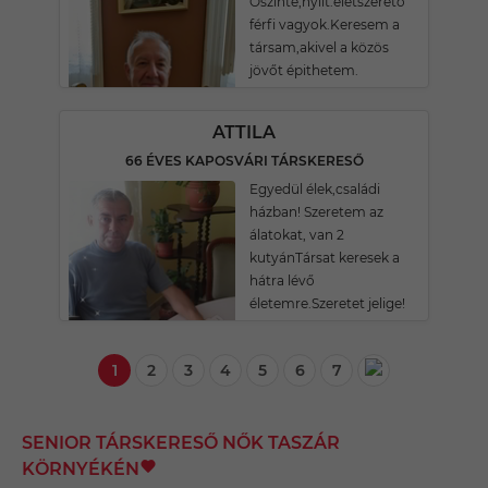
Őszinte,nyílt.életszerető
férfi vagyok.Keresem a
társam,akivel a közös
jövőt épithetem.
ATTILA
66 ÉVES KAPOSVÁRI TÁRSKERESŐ
Egyedül élek,családi
házban! Szeretem az
álatokat, van 2
kutyánTársat keresek a
hátra lévő
életemre.Szeretet jelige!
1
2
3
4
5
6
7
SENIOR TÁRSKERESŐ NŐK TASZÁR
KÖRNYÉKÉN