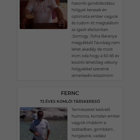
hasonló gondolkodású
hölgyet keresek én
optimista ember vagyok
és tudom itt megtalálom
az igazit elsősorban
,Somogy ,Tolna Baranya
megyékből.Távolság nem
lehet akadály de most
írom oda hogy a 50-65 év
közötti lehetőleg vékony
hölgyekkel szeretné
ismerkedni köszönöm
FERNC
72 ÉVES KOMLÓI TÁRSKERESŐ
Természetet kedvelő
humoros, kortalan ember
vagyok Imádom a
szabadban, gombázni ,
horgászok, vadász