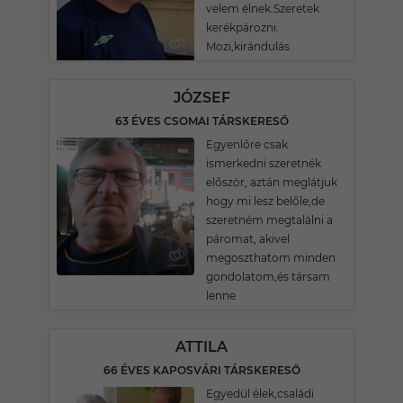
velem élnek.Szeretek
kerékpározni.
Mozi,kirándulás.
JÓZSEF
63 ÉVES CSOMAI TÁRSKERESŐ
Egyenlőre csak
ismerkedni szeretnék
először, aztán meglátjuk
hogy mi lesz belőle,de
szeretném megtalálni a
páromat, akivel
megoszthatom minden
gondolatom,és társam
lenne
ATTILA
66 ÉVES KAPOSVÁRI TÁRSKERESŐ
Egyedül élek,családi