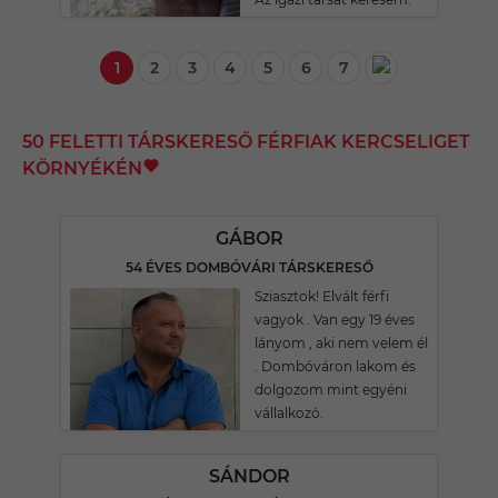
1
2
3
4
5
6
7
50 FELETTI TÁRSKERESŐ FÉRFIAK KERCSELIGET
KÖRNYÉKÉN
GÁBOR
54 ÉVES DOMBÓVÁRI TÁRSKERESŐ
Sziasztok! Elvált férfi
vagyok . Van egy 19 éves
lányom , aki nem velem él
. Dombóváron lakom és
dolgozom mint egyéni
vállalkozó.
SÁNDOR