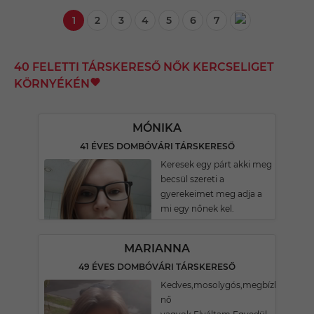
1
2
3
4
5
6
7
40 FELETTI TÁRSKERESŐ NŐK KERCSELIGET
KÖRNYÉKÉN
MÓNIKA
41 ÉVES DOMBÓVÁRI TÁRSKERESŐ
Keresek egy párt akki meg
becsül szereti a
gyerekeimet meg adja a
mi egy nőnek kel.
MARIANNA
49 ÉVES DOMBÓVÁRI TÁRSKERESŐ
Kedves,mosolygós,megbízható
nő