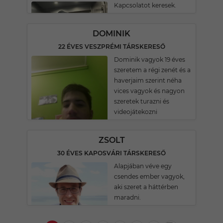
Kapcsolatot keresek.
DOMINIK
22 ÉVES VESZPRÉMI TÁRSKERESŐ
Dominik vagyok 19 éves
szeretem a régi zenét és a
haverjaim szerint néha
vices vagyok és nagyon
szeretek turazni és
videojátekozni
ZSOLT
30 ÉVES KAPOSVÁRI TÁRSKERESŐ
Alapjában véve egy
csendes ember vagyok,
aki szeret a háttérben
maradni.