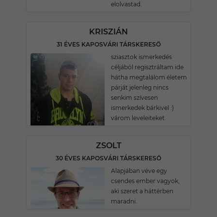
elolvastad.
KRISZIÁN
31 ÉVES KAPOSVÁRI TÁRSKERESŐ
sziasztok ismerkedés
céljából regisztráltam ide
hátha megtalálom életem
párját jelenleg nincs
senkim szívesen
ismerkedek bárkivel :)
várom leveleiteket
ZSOLT
30 ÉVES KAPOSVÁRI TÁRSKERESŐ
Alapjában véve egy
csendes ember vagyok,
aki szeret a háttérben
maradni.