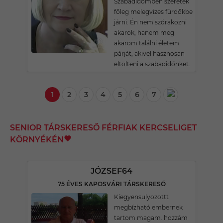
Szabadidőmben szeretek
főleg melegvizes fürdőkbe
járni. Én nem szórakozni
akarok, hanem meg
akarom találni életem
párját, akivel hasznosan
eltölteni a szabadidőnket.
1
2
3
4
5
6
7
SENIOR TÁRSKERESŐ FÉRFIAK KERCSELIGET
KÖRNYÉKÉN
JÓZSEF64
75 ÉVES KAPOSVÁRI TÁRSKERESŐ
Kíegyensulyozottt
megbízható embernek
tartom magam. hozzám