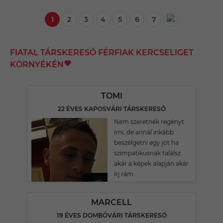
1
2
3
4
5
6
7
FIATAL TÁRSKERESŐ FÉRFIAK KERCSELIGET
KÖRNYÉKÉN
TOMI
22 ÉVES KAPOSVÁRI TÁRSKERESŐ
Nem szeretnék regényt
írni, de annál inkább
beszélgetni egy jót ha
szimpatikusnak találsz
akár a képek alapján akár
írj rám.
MARCELL
19 ÉVES DOMBÓVÁRI TÁRSKERESŐ