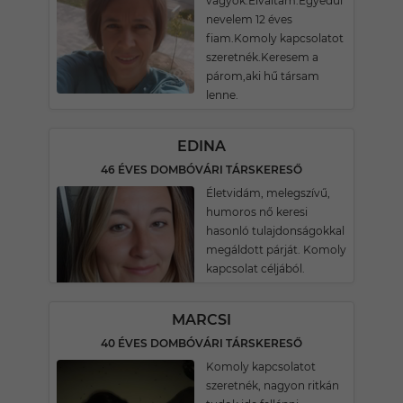
vagyok.Elváltam.Egyedül
nevelem 12 éves
fiam.Komoly kapcsolatot
szeretnék.Keresem a
párom,aki hű társam
lenne.
EDINA
46 ÉVES DOMBÓVÁRI TÁRSKERESŐ
Életvidám, melegszívű,
humoros nő keresi
hasonló tulajdonságokkal
megáldott párját. Komoly
kapcsolat céljából.
MARCSI
40 ÉVES DOMBÓVÁRI TÁRSKERESŐ
Komoly kapcsolatot
szeretnék, nagyon ritkán