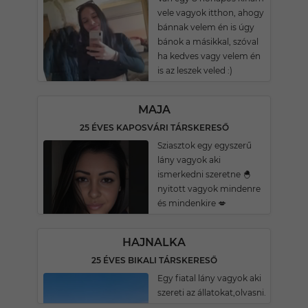
vele vagyok itthon, ahogy
bánnak velem én is úgy
bánok a másikkal, szóval
ha kedves vagy velem én
is az leszek veled :)
MAJA
25 ÉVES KAPOSVÁRI TÁRSKERESŐ
Sziasztok egy egyszerű
lány vagyok aki
ismerkedni szeretne 🐣
nyitott vagyok mindenre
és mindenkire 💋
HAJNALKA
25 ÉVES BIKALI TÁRSKERESŐ
Egy fiatal lány vagyok aki
szereti az állatokat,olvasni.