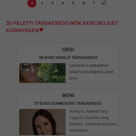
1
2
3
4
5
6
7
30 FELETTI TÁRSKERESŐ NŐK KERCSELIGET
KÖRNYÉKÉN
ORSI
38 ÉVES KOMLÓI TÁRSKERESŐ
Szeretek a szabadban
sétálni,beszélgetni,,jókat
enni
RENI
37 ÉVES DOMBÓVÁRI TÁRSKERESŐ
Aranyos, kedves lány
vagyok. Öszinte, meg
bízható. Szeretek biciklizni,
kirándulni.