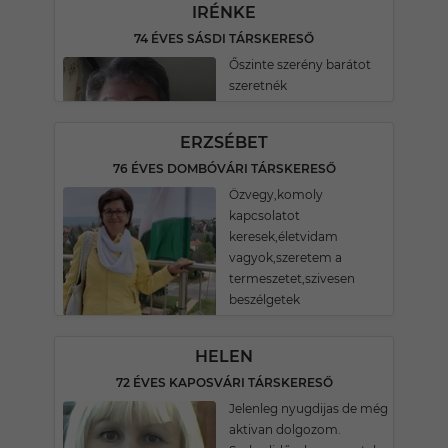
IRÉNKE
74 ÉVES SÁSDI TÁRSKERESŐ
Őszinte szerény barátot
szeretnék
ERZSÉBET
76 ÉVES DOMBÓVÁRI TÁRSKERESŐ
Özvegy,komoly
kapcsolatot
keresek,életvidam
vagyok,szeretem a
termeszetet,szivesen
beszélgetek
HELEN
72 ÉVES KAPOSVÁRI TÁRSKERESŐ
Jelenleg nyugdijas de még
aktivan dolgozom.