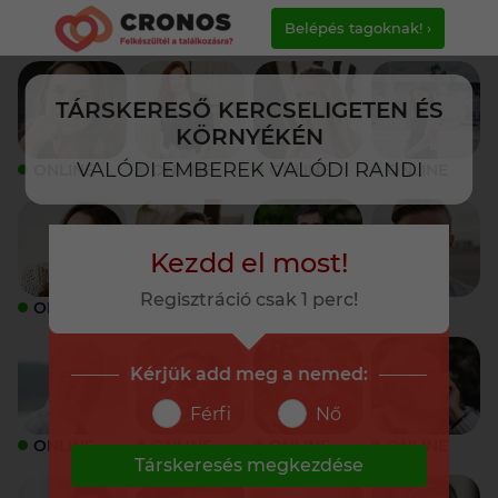
Belépés tagoknak! ›
TÁRSKERESŐ KERCSELIGETEN ÉS
KÖRNYÉKÉN
VALÓDI EMBEREK VALÓDI RANDI
ONLINE
ONLINE
ONLINE
ONLINE
Kezdd el most!
Regisztráció csak 1 perc!
ONLINE
ONLINE
ONLINE
ONLINE
Kérjük add meg a nemed:
Férfi
Nő
ONLINE
ONLINE
ONLINE
ONLINE
Társkeresés megkezdése