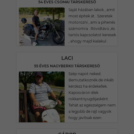
54 ÉVES CSOMAI TÁRSKERESŐ
Saját házában lakok , amit
most építek át . Szeretek
motorozni , ami a pihenés
számomra . Rövidtávú ,és
tartós kapcsolatot keresek
, ahogy majd kialakul .
LACI
55 ÉVES NAGYBERKII TÁRSKERESŐ
Szép napot neked.
Bemutatkoznék de inkáb
kérdezz ha érdekellek.
Kaposvàron élek
rokkantnyugdijasként .
Tehát az egészségem nem
a legjobb de rajt vagyok
hogy javítsak ezen .