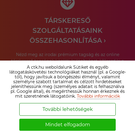
TÁRSKERESŐ
SZOLGÁLTATÁSAINK
ÖSSZEHASONLÍTÁSA ›
Nézd meg az irodai prémium tagság és az online
társkereső tagságok közötti különbséget. Válaszd ki a
A ctk.hu weboldalunk Sütiket és egyéb
számodra legelőnyösebb megoldást!
látogatáskövetési technológiákat használ (pl. a Google-
tól), hogy javítsuk a böngészési élményt, valamint
személyre szabott tartalmat és célzott hirdetéseket
Bővebben ›
jeleníthessünk meg (személyes adatait is felhasználva
pl. Google által), és megérthessük honnan érkeznek és
mit szeretnének látogatóink.
További információk
SZEMÉLYESEN IS SEGÍTÜNK A
További lehetőségek
PÁRVÁLASZTÁSBAN!
Mindet elfogadom