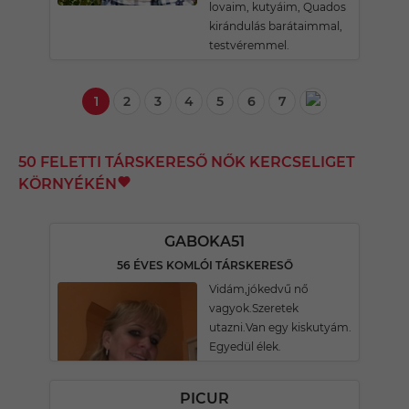
lovaim, kutyáim, Quados
kirándulás barátaimmal,
testvéremmel.
1
2
3
4
5
6
7
50 FELETTI TÁRSKERESŐ NŐK KERCSELIGET
KÖRNYÉKÉN
GABOKA51
56 ÉVES KOMLÓI TÁRSKERESŐ
Vidám,jókedvű nő
vagyok.Szeretek
utazni.Van egy kiskutyám.
Egyedül élek.
PICUR