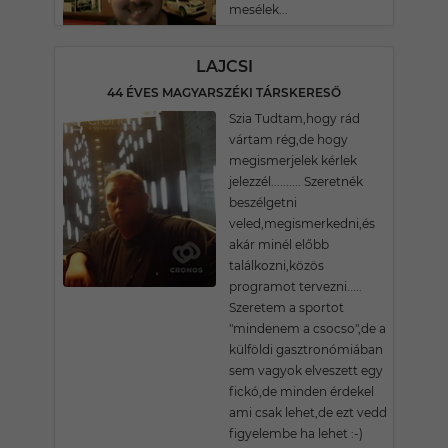
mesélek...
LAJCSI
44 ÉVES MAGYARSZÉKI TÁRSKERESŐ
Szia Tudtam,hogy rád
vártam rég,de hogy
megismerjelek kérlek
jelezzél.......... Szeretnék
beszélgetni
veled,megismerkedni,és
akár minél előbb
találkozni,közös
programot tervezni.....
Szeretem a sportot
"mindenem a csocso",de a
külföldi gasztronómiában
sem vagyok elveszett egy
fickó,de minden érdekel
ami csak lehet,de ezt vedd
figyelembe ha lehet :-)