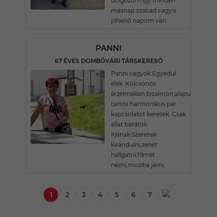
dolgozom igy minden
másnap szabad vagyis
pihenő napom van
PANNI
67 ÉVES DOMBÓVÁRI TÁRSKERESŐ
Panni vagyok.Egyedül
élek .Kölcsönös
érzelmeken,bizalmon,alapuló
tartós harmonikus pár
kapcsolatot keresek. Csak
állat barátok
írjanak.Szeretek
kirándulni,zenét
hallgatni,filmet
nézni,moziba járni.
1
2
3
4
5
6
7