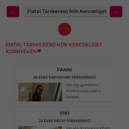
←
→
Fiatal Társkereső Nők Kercseliget Környék
FIATAL TÁRSKERESŐ NŐK KERCSELIGET
KÖRNYÉKÉN
FANNI
26 ÉVES KAPOSVÁRI TÁRSKERESŐ
Van egy gyerekem .
Komoly kapcsolatot
keresek .
VIKI
23 ÉVES PÉCSI TÁRSKERESŐ
Van egy 8 hónapos kifiam