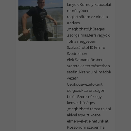
lányok!Komoly kapcsolat
reményében
regisztráltam az oldalra.
Kedves
,megbízható,hűséges
,szorgalmas,férfi vagyok.
Tolna megyében
Szekszárdtól 10 km-re
Szedresben
élek.Szabadidőmben
szeretek a természetben
sétálni,kirándulni.imádok
vezetni.
Gépkocsivezetőként
dolgozok az országon
belül. Szeretnék egy
kedves hüséges
,megbízható társat taláni
akivel együtt közös
élményeket élhetünk át.
Köszönöm szépen ha