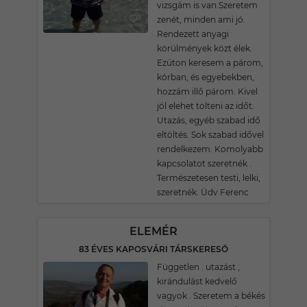
vizsgám is van.Szeretem
zenét, minden ami jó.
Rendezett anyagi
körülmények közt élek.
Ezúton keresem a párom,
kórban, és egyebekben,
hozzám illő párom. Kivel
jól elehet tölteni az időt.
Utazás, egyéb szabad idő
eltöltés. Sok szabad idővel
rendelkezem. Komolyabb
kapcsolatot szeretnék .
Természetesen testi, lelki,
szeretnék. Üdv Ferenc
ELEMÉR
83 ÉVES KAPOSVÁRI TÁRSKERESŐ
Független . utazást ,
kirándulást kedvelő
vagyok . Szeretem a békés