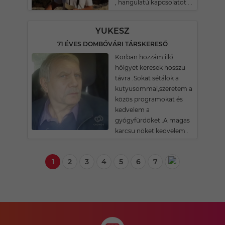
, hangulatú kapcsolatot . .
YUKESZ
71 ÉVES DOMBÓVÁRI TÁRSKERESŐ
Korban hozzám illő
hölgyet keresek hosszu
távra .Sokat sétálok a
kutyusommal,szeretem a
közös programokat és
kedvelem a
gyógyfürdöket .A magas
karcsu nöket kedvelem .
1
2
3
4
5
6
7