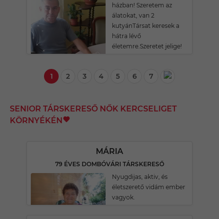
házban! Szeretem az
álatokat, van 2
kutyánTársat keresek a
hátra lévő
életemre.Szeretet jelige!
1
2
3
4
5
6
7
SENIOR TÁRSKERESŐ NŐK KERCSELIGET
KÖRNYÉKÉN
MÁRIA
79 ÉVES DOMBÓVÁRI TÁRSKERESŐ
Nyugdijas, aktiv, és
életszerető vidám ember
vagyok.