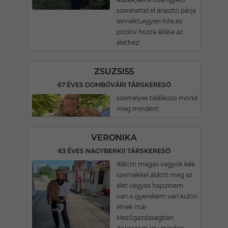
szeretettel el árasztó párja
lennék!Legyen hite,és
pozitív hozzá állása az
élethez!
ZSUZSI55
67 ÉVES DOMBÓVÁRI TÁRSKERESŐ
személyes találkozó mond
meg mindent
VERONIKA
63 ÉVES NAGYBERKII TÁRSKERESŐ
168cm magas vagyok kék
szemekkel áldott meg az
élet vegyes hajszinem
van.4 gyerekem van külön
élnek már
Mezőgazdaságban