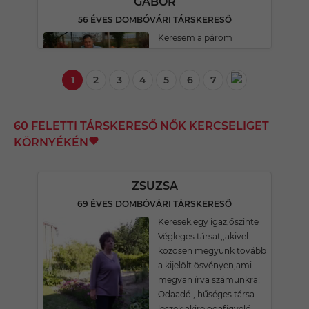
GÁBOR
56 ÉVES DOMBÓVÁRI TÁRSKERESŐ
Keresem a párom
1
2
3
4
5
6
7
60 FELETTI TÁRSKERESŐ NŐK KERCSELIGET
KÖRNYÉKÉN
ZSUZSA
69 ÉVES DOMBÓVÁRI TÁRSKERESŐ
Keresek,egy igaz,őszinte
Végleges társat,,akivel
közösen megyünk tovább
a kijelölt ösvényen,ami
megvan írva számunkra!
Odaadó , hűséges társa
leszek,akire odafigyelő