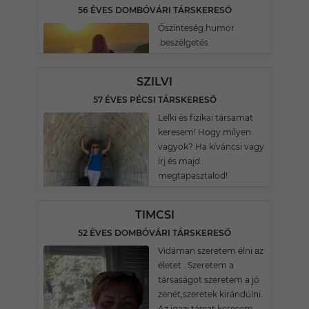
56 ÉVES DOMBÓVÁRI TÁRSKERESŐ
Őszinteség.humor
.beszélgetés
SZILVI
57 ÉVES PÉCSI TÁRSKERESŐ
Lelki és fizikai társamat
keresem! Hogy milyen
vagyok? Ha kíváncsi vagy
írj és majd
megtapasztalod!
TIMCSI
52 ÉVES DOMBÓVÁRI TÁRSKERESŐ
Vidáman szeretem élni az
életet . Szeretem a
társaságot szeretem a jó
zenét,szeretek kirándúlni.
Az igazi társat keresem.