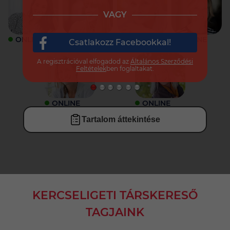
VAGY
ONLINE
ONLINE
ONLINE
ONLINE
Csatlakozz Facebookkal!
A regisztrációval elfogadod az
Általános Szerződési
Feltételek
ben foglaltakat.
ONLINE
ONLINE
Tartalom áttekintése
KERCSELIGETI TÁRSKERESŐ
TAGJAINK