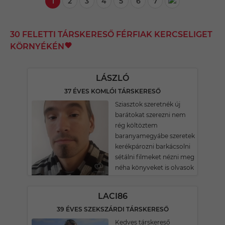
1
2
3
4
5
6
7
30 FELETTI TÁRSKERESŐ FÉRFIAK KERCSELIGET
KÖRNYÉKÉN
LÁSZLÓ
37 ÉVES KOMLÓI TÁRSKERESŐ
Sziasztok szeretnék új
barátokat szerezni nem
rég költöztem
baranyamegyábe szeretek
kerékpározni barkácsolni
sétálni filmeket nézni meg
néha könyveket is olvasok
LACI86
39 ÉVES SZEKSZÁRDI TÁRSKERESŐ
Kedves társkereső