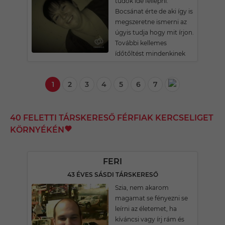
tudok ide fellépni.
Bocsánat érte de aki így is
megszeretne ismerni az
úgyis tudja hogy mit írjon.
További kellemes
ídőtőltést mindenkinek
1
2
3
4
5
6
7
40 FELETTI TÁRSKERESŐ FÉRFIAK KERCSELIGET
KÖRNYÉKÉN
FERI
43 ÉVES SÁSDI TÁRSKERESŐ
Szia, nem akarom
magamat se fényezni se
leírni az életemet, ha
kíváncsi vagy írj rám és