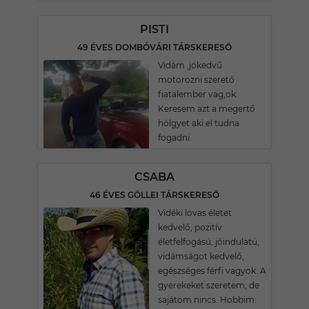
PISTI
49 ÉVES DOMBÓVÁRI TÁRSKERESŐ
Vidám ,jókedvű
motorozni szerető
fiatalember vag,ok.
Keresem azt a megertő
hölgyet aki el tudna
fogadni.
CSABA
46 ÉVES GÖLLEI TÁRSKERESŐ
Vidéki lovas életet
kedvelő, pozitív
életfelfogású, jóindulatú,
vidámságot kedvelő,
egészséges férfi vagyok. A
gyerekeket szeretem, de
sajátom nincs. Hobbim: