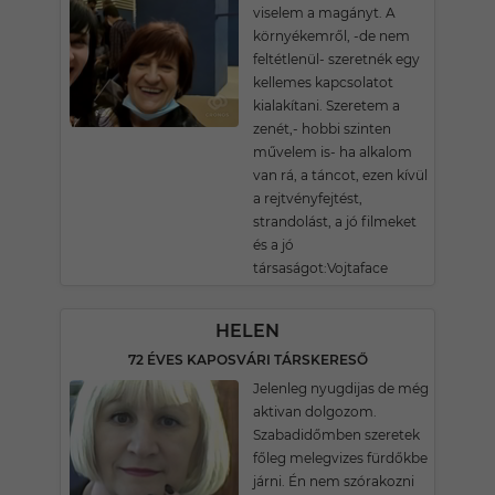
viselem a magányt. A
környékemről, -de nem
feltétlenül- szeretnék egy
kellemes kapcsolatot
kialakítani. Szeretem a
zenét,- hobbi szinten
művelem is- ha alkalom
van rá, a táncot, ezen kívül
a rejtvényfejtést,
strandolást, a jó filmeket
és a jó
társaságot:Vojtaface
HELEN
72 ÉVES KAPOSVÁRI TÁRSKERESŐ
Jelenleg nyugdijas de még
aktivan dolgozom.
Szabadidőmben szeretek
főleg melegvizes fürdőkbe
járni. Én nem szórakozni