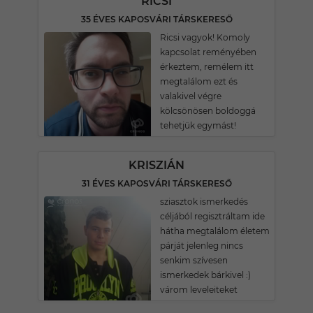
RICSI
35 ÉVES KAPOSVÁRI TÁRSKERESŐ
Ricsi vagyok! Komoly
kapcsolat reményében
érkeztem, remélem itt
megtalálom ezt és
valakivel végre
kölcsönösen boldoggá
tehetjük egymást!
KRISZIÁN
31 ÉVES KAPOSVÁRI TÁRSKERESŐ
sziasztok ismerkedés
céljából regisztráltam ide
hátha megtalálom életem
párját jelenleg nincs
senkim szívesen
ismerkedek bárkivel :)
várom leveleiteket