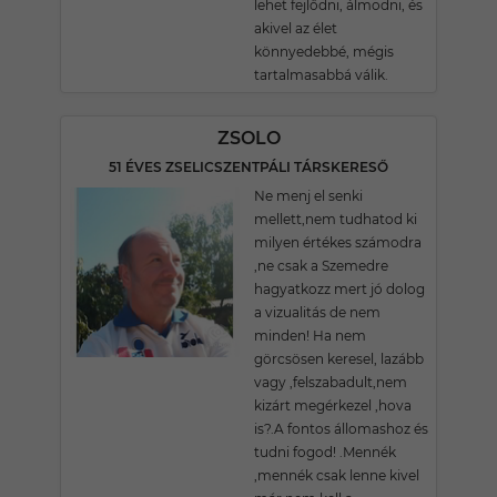
lehet fejlődni, álmodni, és
akivel az élet
könnyedebbé, mégis
tartalmasabbá válik.
ZSOLO
51 ÉVES ZSELICSZENTPÁLI TÁRSKERESŐ
Ne menj el senki
mellett,nem tudhatod ki
milyen értékes számodra
,ne csak a Szemedre
hagyatkozz mert jó dolog
a vizualitás de nem
minden! Ha nem
görcsösen keresel, lazább
vagy ,felszabadult,nem
kizárt megérkezel ,hova
is?.A fontos állomashoz és
tudni fogod! .Mennék
,mennék csak lenne kivel