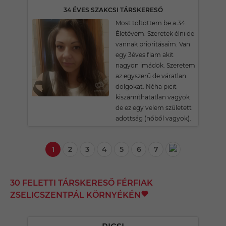
34 ÉVES SZAKCSI TÁRSKERESŐ
Most töltöttem be a 34.
Életévem. Szeretek élni de
vannak prioritásaim. Van
egy 3éves fiam akit
nagyon imádok. Szeretem
az egyszerű de váratlan
dolgokat. Néha picit
kiszámíthatatlan vagyok
de ez egy velem született
adottság (nőből vagyok).
1
2
3
4
5
6
7
30 FELETTI TÁRSKERESŐ FÉRFIAK
ZSELICSZENTPÁL KÖRNYÉKÉN