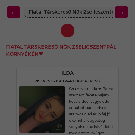
←
→
Fiatal Társkereső Nők Zselicszentpál Körn
FIATAL TÁRSKERESŐ NŐK ZSELICSZENTPÁL
KÖRNYÉKÉN
ILDA
26 ÉVES SZIGETVÁRI TÁRSKERESŐ
Szia nevem Ilda 💋 Barna
szemem fekete hajam
kocsid duci vagyok de
annál jobban kedves
aranyos cuki és jó fej jó
oké néha idegbeteg
vagyok de ha kávé illatát
meg érzem nyűgöt