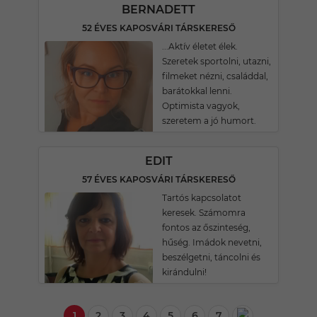
BERNADETT
52 ÉVES KAPOSVÁRI TÁRSKERESŐ
...Aktív életet élek.
Szeretek sportolni, utazni,
filmeket nézni, családdal,
barátokkal lenni.
Optimista vagyok,
szeretem a jó humort.
EDIT
57 ÉVES KAPOSVÁRI TÁRSKERESŐ
Tartós kapcsolatot
keresek. Számomra
fontos az őszinteség,
hűség. Imádok nevetni,
beszélgetni, táncolni és
kirándulni!
1
2
3
4
5
6
7