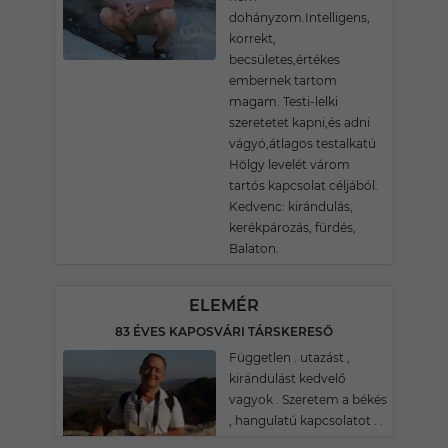
dohányzom.Intelligens,
korrekt,
becsületes,értékes
embernek tartom
magam. Testi-lelki
szeretetet kapni,és adni
vágyó,átlagos testalkatú
Hölgy levelét várom
tartós kapcsolat céljából.
Kedvenc: kirándulás,
kerékpározás, fürdés,
Balaton.
ELEMÉR
83 ÉVES KAPOSVÁRI TÁRSKERESŐ
Független . utazást ,
kirándulást kedvelő
vagyok . Szeretem a békés
, hangulatú kapcsolatot . .