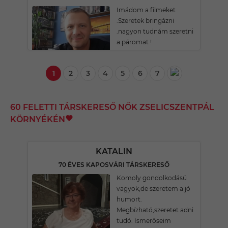
Imádom a filmeket
.Szeretek bringázni
.nagyon tudnám szeretni
a páromat !
1
2
3
4
5
6
7
60 FELETTI TÁRSKERESŐ NŐK ZSELICSZENTPÁL
KÖRNYÉKÉN
KATALIN
70 ÉVES KAPOSVÁRI TÁRSKERESŐ
Komoly gondolkodású
vagyok,de szeretem a jó
humort.
Megbízható,szeretet adni
tudó. Ismerőseim