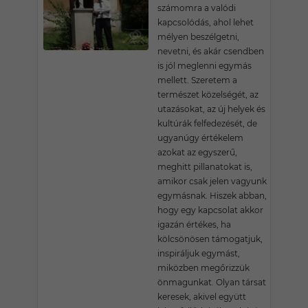
számomra a valódi
kapcsolódás, ahol lehet
mélyen beszélgetni,
nevetni, és akár csendben
is jól meglenni egymás
mellett. Szeretem a
természet közelségét, az
utazásokat, az új helyek és
kultúrák felfedezését, de
ugyanúgy értékelem
azokat az egyszerű,
meghitt pillanatokat is,
amikor csak jelen vagyunk
egymásnak. Hiszek abban,
hogy egy kapcsolat akkor
igazán értékes, ha
kölcsönösen támogatjuk,
inspiráljuk egymást,
miközben megőrizzük
önmagunkat. Olyan társat
keresek, akivel együtt