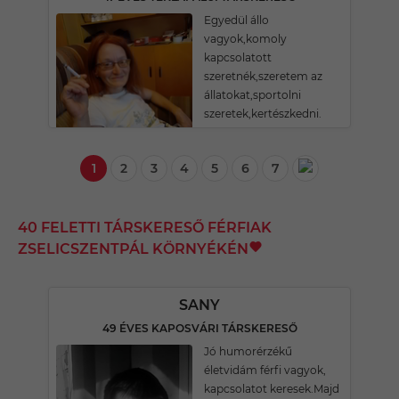
Egyedül állo
vagyok,komoly
kapcsolatott
szeretnék,szeretem az
állatokat,sportolni
szeretek,kertészkedni.
1
2
3
4
5
6
7
40 FELETTI TÁRSKERESŐ FÉRFIAK
ZSELICSZENTPÁL KÖRNYÉKÉN
SANY
49 ÉVES KAPOSVÁRI TÁRSKERESŐ
Jó humorérzékű
életvidám férfi vagyok,
kapcsolatot keresek.Majd