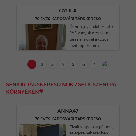
GYULA
70 ÉVES KAPOSVÁRI TÁRSKERESŐ
Őszinte,nyílt.életszerető
férfi vagyok.Keresem a
társam,akivel a közös
jövőt épithetem.
1
2
3
4
5
6
7
SENIOR TÁRSKERESŐ NŐK ZSELICSZENTPÁL
KÖRNYÉKÉN
ANNA47
78 ÉVES KAPOSVÁRI TÁRSKERESŐ
Elvált vagyok jó pár éve,
és egyre nehezebben