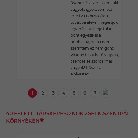
őszinte, ès azèrt szeret aki
vagyok, igyekszem ezt
fordítva is biztosítani,
továbbá akivel megèrtjük
egymást, ki tudja talán
pont egyezik is a
hobbiaink, de ha nem
szerintem ez nem gond!
Vèkony testalkatú vagyok,
csendes ès szorgalmas
vagyok! Köszi ha
elolvastad!
1
2
3
4
5
6
7
40 FELETTI TÁRSKERESŐ NŐK ZSELICSZENTPÁL
KÖRNYÉKÉN