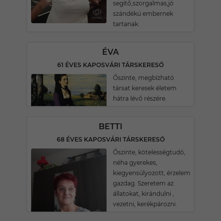
segítő,szorgalmas,jó
szándékú embernek
tartanak.
ÉVA
61 ÉVES KAPOSVÁRI TÁRSKERESŐ
Őszinte, megbízható
társat keresek életem
hátra lévő részére.
BETTI
68 ÉVES KAPOSVÁRI TÁRSKERESŐ
Őszinte, kötelességtudó,
néha gyerekes,
kiegyensúlyozott, érzelem
gazdag. Szeretem az
állatokat, kirándulni ,
vezetni, kerékpározni.