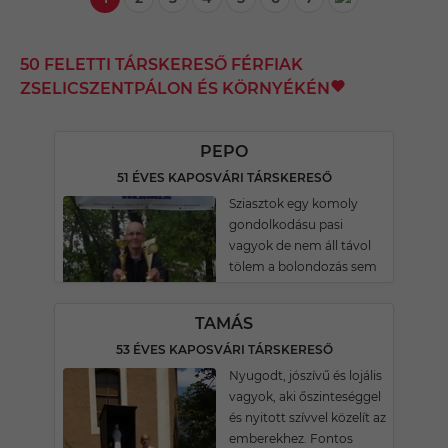
50 FELETTI TÁRSKERESŐ FÉRFIAK
ZSELICSZENTPÁLON ÉS KÖRNYÉKÉN
PEPO
51 ÉVES KAPOSVÁRI TÁRSKERESŐ
Sziasztok egy komoly
gondolkodásu pasi
vagyok de nem áll távol
tölem a bolondozás sem
TAMÁS
53 ÉVES KAPOSVÁRI TÁRSKERESŐ
Nyugodt, jószívű és lojális
vagyok, aki őszinteséggel
és nyitott szívvel közelít az
emberekhez. Fontos