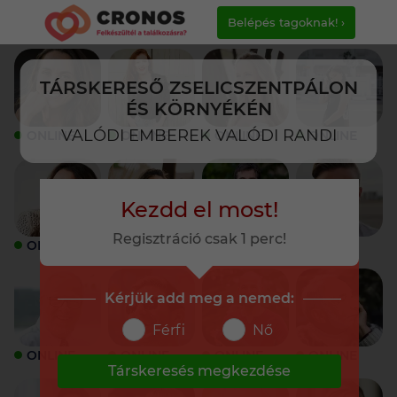
Belépés tagoknak! ›
TÁRSKERESŐ ZSELICSZENTPÁLON
ÉS KÖRNYÉKÉN
VALÓDI EMBEREK VALÓDI RANDI
ONLINE
ONLINE
ONLINE
ONLINE
Kezdd el most!
Regisztráció csak 1 perc!
ONLINE
ONLINE
ONLINE
ONLINE
Kérjük add meg a nemed:
Férfi
Nő
ONLINE
ONLINE
ONLINE
ONLINE
Társkeresés megkezdése