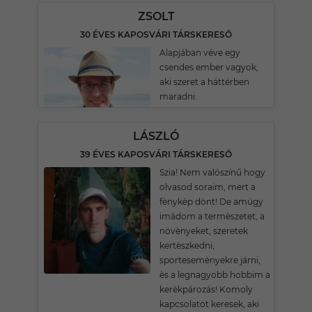
ZSOLT
30 ÉVES KAPOSVÁRI TÁRSKERESŐ
Alapjában véve egy
csendes ember vagyok,
aki szeret a háttérben
maradni.
LÁSZLÓ
39 ÉVES KAPOSVÁRI TÁRSKERESŐ
Szia! Nem valószínű hogy
olvasod soraim, mert a
fènykèp dönt! De amúgy
imádom a termèszetet, a
növènyeket, szeretek
kertèszkedni,
sportesemènyekre járni,
ès a legnagyobb hobbim a
kerèkpározás! Komoly
kapcsolatot keresek, aki