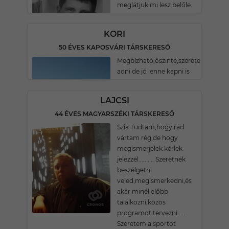
meglátjuk mi lesz belőle.
KORI
50 ÉVES KAPOSVÁRI TÁRSKERESŐ
Megbízható,öszinte,szeretek
adni de jó lenne kapni is
LAJCSI
44 ÉVES MAGYARSZÉKI TÁRSKERESŐ
Szia Tudtam,hogy rád
vártam rég,de hogy
megismerjelek kérlek
jelezzél.......... Szeretnék
beszélgetni
veled,megismerkedni,és
akár minél előbb
találkozni,közös
programot tervezni.....
Szeretem a sportot