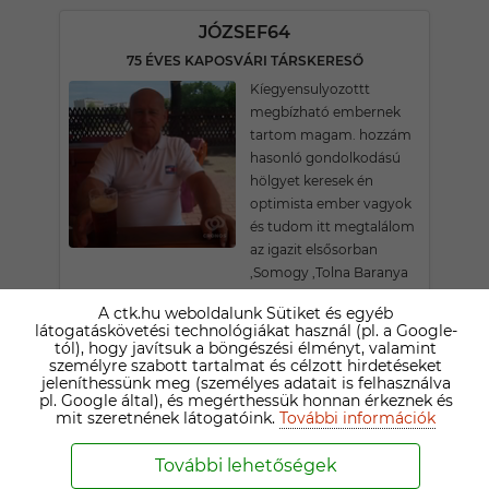
JÓZSEF64
75 ÉVES KAPOSVÁRI TÁRSKERESŐ
Kíegyensulyozottt
megbízható embernek
tartom magam. hozzám
hasonló gondolkodású
hölgyet keresek én
optimista ember vagyok
és tudom itt megtalálom
az igazit elsősorban
,Somogy ,Tolna Baranya
megyékből.Távolság nem
A ctk.hu weboldalunk Sütiket és egyéb
lehet akadály de most
látogatáskövetési technológiákat használ (pl. a Google-
írom oda hogy a 50-65 év
tól), hogy javítsuk a böngészési élményt, valamint
személyre szabott tartalmat és célzott hirdetéseket
közötti lehetőleg vékony
jeleníthessünk meg (személyes adatait is felhasználva
hölgyekkel szeretné
pl. Google által), és megérthessük honnan érkeznek és
ismerkedni köszönöm
mit szeretnének látogatóink.
További információk
További lehetőségek
VÖRÖSTÖLGY77