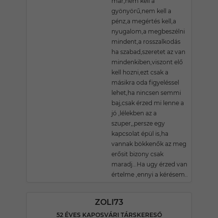
már,nem kell a
gyönyörű,nem kell a
pénz,a megértés kell,a
nyugalom,a megbeszélni
mindent,a rosszalkodás
ha szabad,szeretet az van
mindenkiben,viszont elő
kell hozni,ezt csak a
másikra oda figyeléssel
lehet,ha nincsen semmi
baj,csak érzed mi lenne a
jó ,lélekben az a
szuper,,persze egy
kapcsolat épül is,ha
vannak bökkenők az meg
erősit bizony csak
maradj...Ha ugy érzed van
értelme ,ennyi a kérésem..
ZOLI73
52 ÉVES KAPOSVÁRI TÁRSKERESŐ