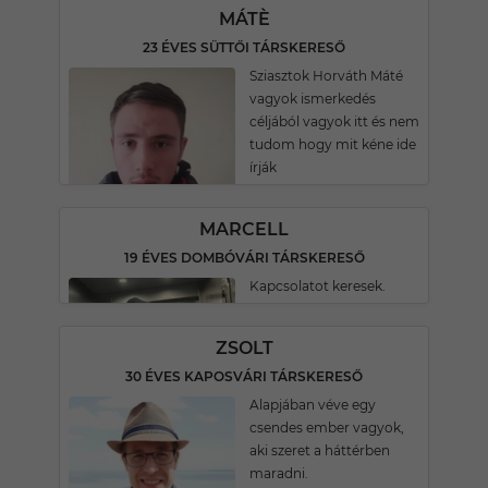
MÁTÈ
23 ÉVES SÜTTŐI TÁRSKERESŐ
Sziasztok Horváth Máté
vagyok ismerkedés
céljából vagyok itt és nem
tudom hogy mit kéne ide
írják
MARCELL
19 ÉVES DOMBÓVÁRI TÁRSKERESŐ
Kapcsolatot keresek.
ZSOLT
30 ÉVES KAPOSVÁRI TÁRSKERESŐ
Alapjában véve egy
csendes ember vagyok,
aki szeret a háttérben
maradni.