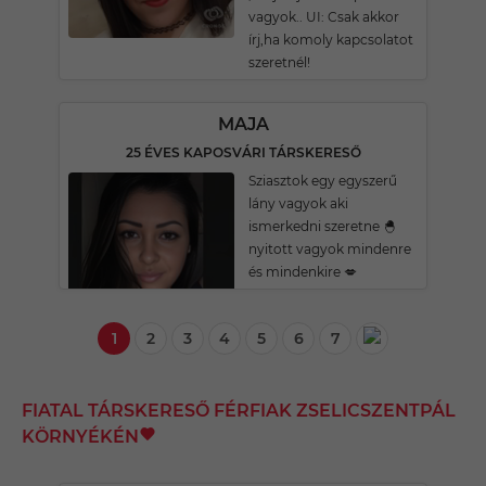
vagyok.. UI: Csak akkor
írj,ha komoly kapcsolatot
szeretnél!
MAJA
25 ÉVES KAPOSVÁRI TÁRSKERESŐ
Sziasztok egy egyszerű
lány vagyok aki
ismerkedni szeretne 🐣
nyitott vagyok mindenre
és mindenkire 💋
1
2
3
4
5
6
7
FIATAL TÁRSKERESŐ FÉRFIAK ZSELICSZENTPÁL
KÖRNYÉKÉN