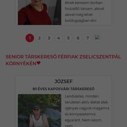
élnek keresem korban
hozzáillő társam ,akivel
akivel még lehet
boldogságban élni
1
2
3
4
5
6
7
SENIOR TÁRSKERESŐ FÉRFIAK ZSELICSZENTPÁL
KÖRNYÉKÉN
JÓZSEF
85 ÉVES KAPOSVÁRI TÁRSKERESŐ
Lendületes, minden
területen aktív életet élek.
Igényes vagyok magamra
és környezetemre
egyaránt. Nem iszom,
nem