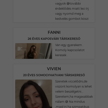
vagyok 😅további
érdeklődés miatt leci írj
vagy nyomd meg a
kedvelés gombot köszi
FANNI
26 ÉVES KAPOSVÁRI TÁRSKERESŐ
Van egy gyerekem .
Komoly kapcsolatot
keresek .
VIVIEN
20 ÉVES SOMOGYHATVANI TÁRSKERESŐ
Szeretek viccelődni,de
viszont komolyan is lehet
velem beszélgetni...
Szeretem,ha magasabbak
nálam 😅 Na mindus
,majd írj ha szimpatikus