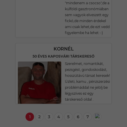
"mindenem a csocso",de a
külföldi gasztronómiában
sem vagyok elveszett egy
fickó,de minden érdekel
ami csak lehet,de ezt vedd
figyelembe ha lehet :-)
KORNÉL
50 ÉVES KAPOSVÁRI TÁRSKERESŐ
Szerelmet, romantikát,
pezsgést, gondoskodást,
hosszútávú társat keresek!
Üzleti, kamu , pénzszerzési
problémáddal ne jelölj be
légyszíves ez egy
társkereső oldal .
1
2
3
4
5
6
7