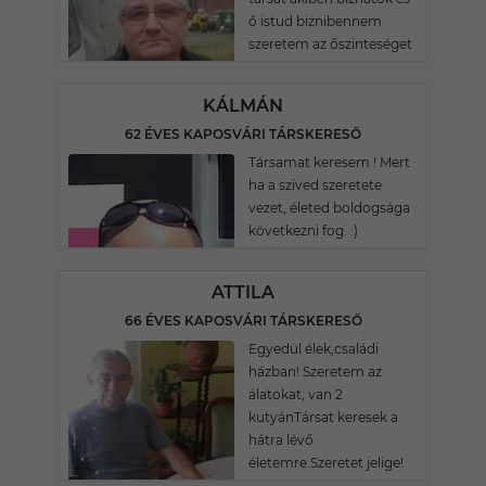
ő istud biznibennem
szeretem az őszinteséget
KÁLMÁN
62 ÉVES KAPOSVÁRI TÁRSKERESŐ
Társamat keresem ! Mert
ha a szíved szeretete
vezet, életed boldogsága
következni fog. :)
ATTILA
66 ÉVES KAPOSVÁRI TÁRSKERESŐ
Egyedül élek,családi
házban! Szeretem az
álatokat, van 2
kutyánTársat keresek a
hátra lévő
életemre.Szeretet jelige!