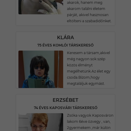
akarok, hanem meg
akarom találni életem
párját, akivel hasznosan
eltölteni a szabadidőnket.
KLÁRA
75 ÉVES KOMLÓI TÁRSKERESŐ
Keresem a társam,akivel
még nagyon sok szép
közös élményt
megélhetünk.Az élet egy
csoda.Bízom,hogy
megtaláljuk egymást.
ERZSÉBET
74 ÉVES KAPOSVÁRI TÁRSKERESŐ
Zsóka vagyok Kaposváron
lakom 6éve özvegy , van,
2gyermekem ,már külön