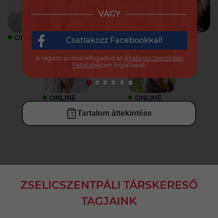
VAGY
ONLINE
ONLINE
ONLINE
ONLINE
Csatlakozz Facebookkal!
A regisztrációval elfogadod az
Általános Szerződési
Feltételek
ben foglaltakat.
ONLINE
ONLINE
Tartalom áttekintése
ZSELICSZENTPÁLI TÁRSKERESŐ
TAGJAINK