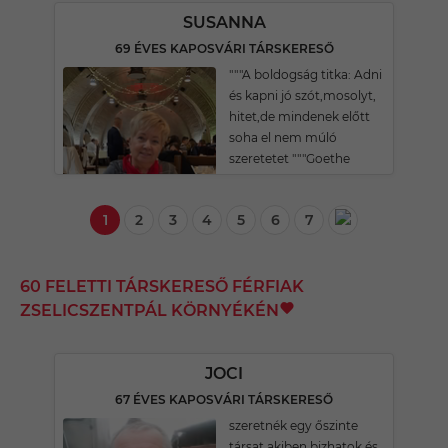
SUSANNA
69 ÉVES KAPOSVÁRI TÁRSKERESŐ
"""A boldogság titka: Adni
és kapni jó szót,mosolyt,
hitet,de mindenek előtt
soha el nem múló
szeretetet """Goethe
1
2
3
4
5
6
7
60 FELETTI TÁRSKERESŐ FÉRFIAK
ZSELICSZENTPÁL KÖRNYÉKÉN
JOCI
67 ÉVES KAPOSVÁRI TÁRSKERESŐ
szeretnék egy őszinte
társat akiben bizhatok és