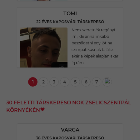
TOMI
22 ÉVES KAPOSVÁRI TÁRSKERESŐ
Nem szeretnék regényt
írni, de annál inkább
beszélgetni egy jót ha
szimpatikusnak találsz
akár a képek alapján akár
írj rám.
1
2
3
4
5
6
7
30 FELETTI TÁRSKERESŐ NŐK ZSELICSZENTPÁL
KÖRNYÉKÉN
VARGA
38 ÉVES KAPOSVÁRI TÁRSKERESŐ