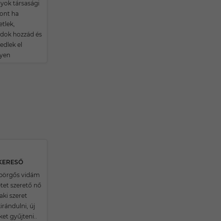
ok társasági
zont ha
tlek,
dok hozzád és
dlek el
yen
SKERESŐ
 pörgős vidám
tet szerető nő
aki szeret
kirándulni, új
et gyűjteni..