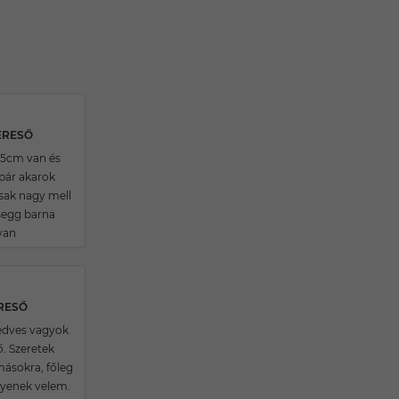
KERESŐ
5cm van és
 pár akarok
ak nagy mell
segg barna
van
ERESŐ
kedves vagyok
ő. Szeretek
másokra, főleg
ilyenek velem.