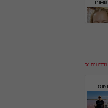
34 ÉVES
30 FELETT
36 ÉV