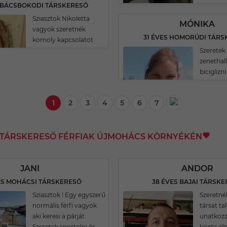
 BÁCSBOKODI TÁRSKERESŐ
Sziasztok Nikoletta
MÓNIKA
vagyok szeretnék
31 ÉVES HOMORÚDI TÁRS
komoly kapcsolatot
Szeretek 
zenethal
biciglizni
1
2
3
4
5
6
7
I TÁRSKERESŐ FÉRFIAK ÚJMOHÁCS KÖRNYÉKÉN
JANI
ANDOR
ES MOHÁCSI TÁRSKERESŐ
38 ÉVES BAJAI TÁRSK
Sziasztok ! Egy egyszerű
Szeretné
normális férfi vagyok
társat ta
aki keresi a párját.
unatkozz
Szeretek sportolni és
közös é