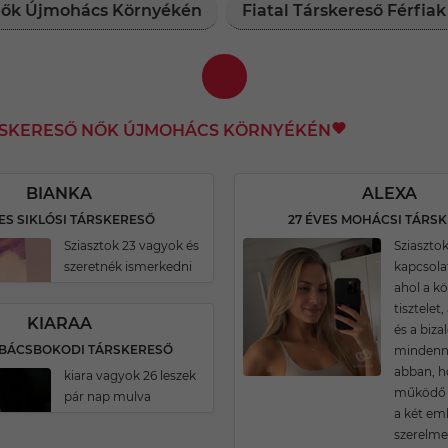
 Nők Újmohács Környékén
Fiatal Társkereső Férfi
ÁRSKERESŐ NŐK ÚJMOHÁCS KÖRNYÉKÉN
BIANKA
ALEXA
ES SIKLÓSI TÁRSKERESŐ
27 ÉVES MOHÁCSI TÁRS
Sziasztok 23 vagyok és
Sziaszto
szeretnék ismerkedni
kapcsola
ahol a k
tisztelet
KIARAA
és a biza
S BÁCSBOKODI TÁRSKERESŐ
mindenne
abban, h
kiara vagyok 26 leszek
működő 
pár nap mulva
a két e
szerelm