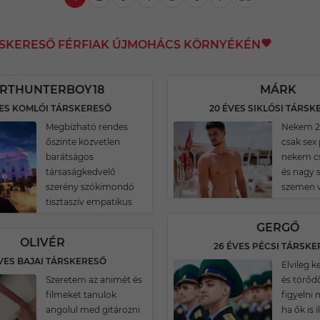
RSKERESŐ FÉRFIAK ÚJMOHÁCS KÖRNYÉKÉN
IRTHUNTERBOY18
MÁRK
VES KOMLÓI TÁRSKERESŐ
20 ÉVES SIKLÓSI TÁRS
Megbízható rendes
Nekem 2
őszinte közvetlen
csak sex
barátságos
nekem cs
társaságkedvelő
és nagy 
szerény szókimondó
szemen 
tisztaszív empatikus
GERGŐ
OLIVÉR
26 ÉVES PÉCSI TÁRSK
VES BAJAI TÁRSKERESŐ
Elvileg 
Szeretem az animét és
és törőd
filmeket tanulok
figyelni 
angolul med gitározni
ha ők is 