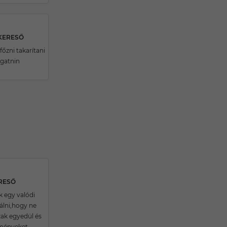
KERESŐ
főzni takarítani
lgatnin
ERESŐ
k egy valódi
lálni,hogy ne
ak egyedül és
lményeket