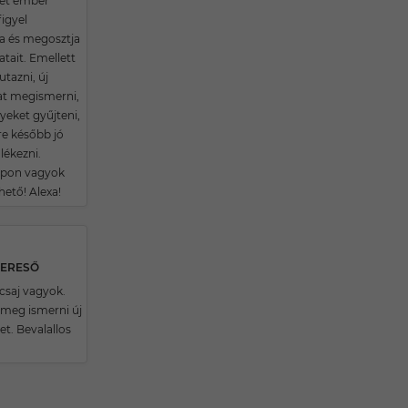
ét ember
igyel
a és megosztja
tait. Emellett
utazni, új
at megismerni,
yeket gyűjteni,
e később jó
lékezni.
pon vagyok
hető! Alexa!
KERESŐ
csaj vagyok.
 meg ismerni új
t. Bevalallos