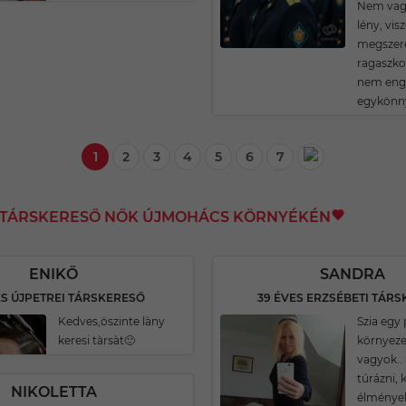
Nem vagy
lény, vis
megszere
ragaszko
nem enge
egykönn
1
2
3
4
5
6
7
I TÁRSKERESŐ NŐK ÚJMOHÁCS KÖRNYÉKÉN
ENIKŐ
SANDRA
ES ÚJPETREI TÁRSKERESŐ
39 ÉVES ERZSÉBETI TÁR
Kedves,öszinte làny
Szia egy
keresi tàrsàt🙂
környeze
vagyok.. 
túrázni, 
NIKOLETTA
élmények