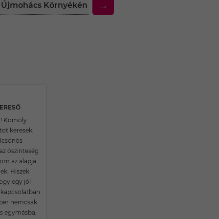
→
ak Újmohács Környékén
30 Feletti Társkereső Nők
KERESŐ
k! Komoly
tot keresek,
ölcsönös
, az őszinteség
lom az alapja
k. Hiszek
ogy egy jól
kapcsolatban
mber nemcsak
es egymásba,