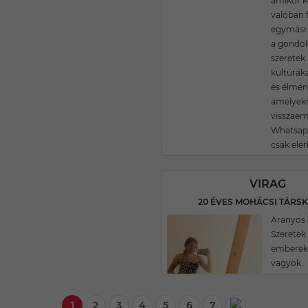
amikor k
valóban f
egymásr
a gondola
szeretek 
kultúrák
és élmén
amelyekr
visszaem
Whatsap
csak elér
VIRAG
20 ÉVES MOHÁCSI TÁRS
Aranyos 
Szeretek
embereke
vagyok.
1
2
3
4
5
6
7