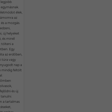
legjobb
is egymásnak.
életmódot élek,
számomra az
 és a mozgás.
edzeni,
i, új helyeket
i, és minél
 tölteni a
tben. Egy
éta az erdőben,
i túra vagy
 nyugodt nap a
 mindig feltölt
l.
dőmben
olvasok,
fejlődni és új
tanulni.
m a tartalmas
téseket,