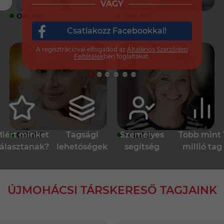
VAGY
ONLINE
ONLINE
Csatlakozz Facebookkal!
A regisztrációval elfogadod az
Általános Szerződési
Feltételek
ben foglaltakat.
iért minket
Tagsági
Személyes
Több mint 
ONLINE
ONLINE
álasztanak?
lehetőségek
segítség
millió tag
ÚJMOHÁCSI TÁRSKERESŐ TAGJAINK