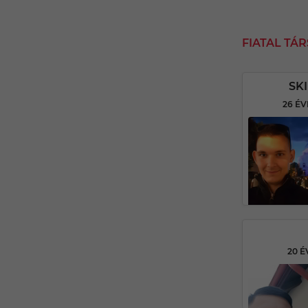
FIATAL TÁ
SK
26 É
20 É