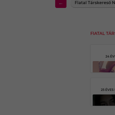
←
Fiatal Társkereső
FIATAL T
24 ÉV
25 ÉVE