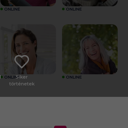
ONLINE
ONLINE
1
Siker
ONLINE
ONLINE
történetek