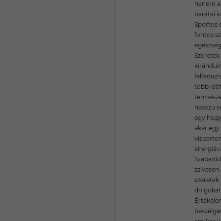
hanem a 
barátai 
Sportos 
fontos 
egészség
Szeretek 
kiránduln
felfedezn
több időt
természe
hosszú s
egy hegy
akár egy
vízparton
energiáva
Szabadi
szívesen 
szeretek 
dolgokat 
Értékele
beszélge