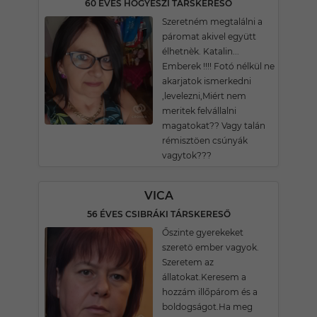
60 ÉVES HŐGYÉSZI TÁRSKERESŐ
Szeretném megtalálni a
páromat akivel együtt
élhetnèk. Katalin...
Emberek !!!! Fotó nélkül ne
akarjatok ismerkedni
,levelezni,Miért nem
meritek felvállalni
magatokat?? Vagy talán
rémisztöen csúnyák
vagytok???
VICA
56 ÉVES CSIBRÁKI TÁRSKERESŐ
Őszinte gyerekeket
szeretö ember vagyok.
Szeretem az
állatokat.Keresem a
hozzám illőpárom és a
boldogságot.Ha meg