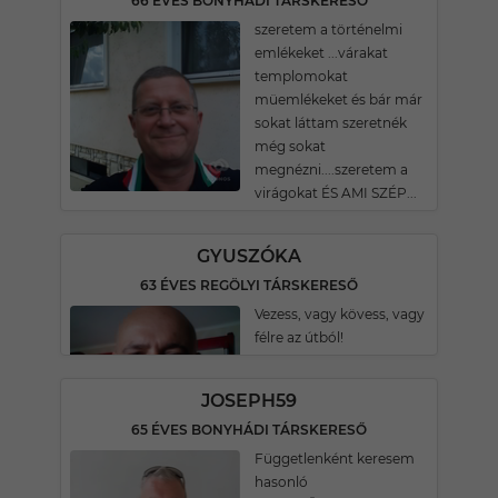
66 ÉVES BONYHÁDI TÁRSKERESŐ
szeretem a történelmi
emlékeket ...várakat
templomokat
müemlékeket és bár már
sokat láttam szeretnék
még sokat
megnézni....szeretem a
virágokat ÉS AMI SZÉP...
GYUSZÓKA
63 ÉVES REGÖLYI TÁRSKERESŐ
Vezess, vagy kövess, vagy
félre az útból!
JOSEPH59
65 ÉVES BONYHÁDI TÁRSKERESŐ
Függetlenként keresem
hasonló