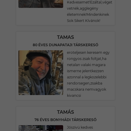
Kedvesemet!Ezáltal,véget
vetnék,agglegény
életemnek!Mindenkinek
Sok Sikert Kívánok!
TAMAS
80 ÉVES DUNAPATAJI TÁRSKERESŐ
eroteljesen keresem egy
rongyos zsak foltjat,ha
netalan valaki magara
ismerne jelentkezzen
azonnal a legkozelebbi
rendorsegen,zsakba
macskara nemvagyok
kivancsi
TAMÁS
76 ÉVES BONYHÁDI TÁRSKERESŐ
Jószivü kedves