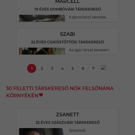
MARCELL
19 ÉVES DOMBÓVÁRI TÁRSKERESŐ
Kapcsolatot keresek.
SZABI
22 ÉVES CSIKÓSTŐTTŐSI TÁRSKERESŐ
Az igaz társat keresem
1
2
3
4
5
6
7
30 FELETTI TÁRSKERESŐ NŐK FELSŐNÁNA
KÖRNYÉKÉN
ZSANETT
32 ÉVES SZÁSZVÁRI TÁRSKERESŐ
Sziasztok