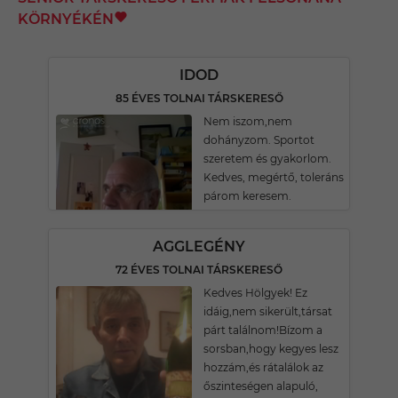
KÖRNYÉKÉN
IDOD
85 ÉVES TOLNAI TÁRSKERESŐ
Nem iszom,nem
dohányzom. Sportot
szeretem és gyakorlom.
Kedves, megértő, toleráns
párom keresem.
AGGLEGÉNY
72 ÉVES TOLNAI TÁRSKERESŐ
Kedves Hölgyek! Ez
idáig,nem sikerült,társat
párt találnom!Bízom a
sorsban,hogy kegyes lesz
hozzám,és rátalálok az
őszinteségen alapuló,