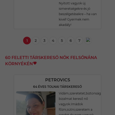
Nyitott vagyok új
ismeretségekre és jó
beszélgetésekre – ha van
kivel! Gyermek nem
akadály!
1
2
3
4
5
6
7
60 FELETTI TÁRSKERESŐ NŐK FELSŐNÁNA
KÖRNYÉKÉN
PETROVICS
64 ÉVES TOLNAI TÁRSKERESŐ
Vidám,szeretetet,biztonságot,kölcs
bizalmat kereső nő
vagyok.Imádok
főzni,sütni,szeretem a
rendet,de nem vagyok