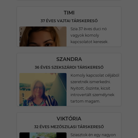
TIMI
37 ÉVES VAJTAI TÁRSKERESŐ
Szia 37 èves duci nö
vagyok komoly
kapcsolatot keresek .
SZANDRA
36 ÉVES SZEKSZÁRDI TÁRSKERESŐ
Komoly kapcsolat céljából
szeretnék ismerkedni.
Nyitott, őszinte, kicsit
introvertált személynek
tartom magam.
VIKTÓRIA
32 ÉVES MEZŐSZILASI TÁRSKERESŐ
Sziasztok én egy nagyon