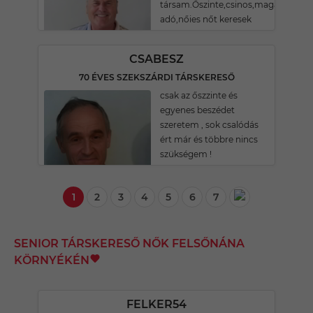
társam.Őszinte,csinos,magára
adó,nőies nőt keresek
CSABESZ
70 ÉVES SZEKSZÁRDI TÁRSKERESŐ
csak az őszzinte és
egyenes beszédet
szeretem , sok csalódás
ért már és többre nincs
szükségem !
1
2
3
4
5
6
7
SENIOR TÁRSKERESŐ NŐK FELSŐNÁNA
KÖRNYÉKÉN
FELKER54