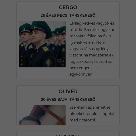
GERGŐ
26 ÉVES PÉCSI TÁRSKERESŐ
Elvileg kedves vagyok és
törődő. Szeretek figyelni
másokra, főleg ha ők is
ilyenek velem. Nem
vagyok társasági lény,
viszont ha megszeretlek,
ragaszkodok hozzád és
nem engedlek el
egykönnyen
OLIVÉR
20 ÉVES BAJAI TÁRSKERESŐ
Szeretem az animét és
filmeket tanulok angolul
med gitározni