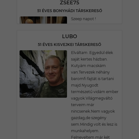
ZSEE75
51 ÉVES BONYHÁDI TÁRSKERESŐ
Szeep napot !
LUBO
51 ÉVES KISVEJKEI TÁRSKERESŐ
Elváltam .Egyedül élek
saját kertes házban.
Kutyám macskám
van.Tervezek néhány
baromfi fajtát is tartani
majd.Nyugodt
természetű vidám ember
vagyok.Világmegváltó
terveim már
nincsenek.Nem vagyok
gazdag,de szegény
sem.Mindig volt és lesz is
munkahelyem.
Felneveltem már két