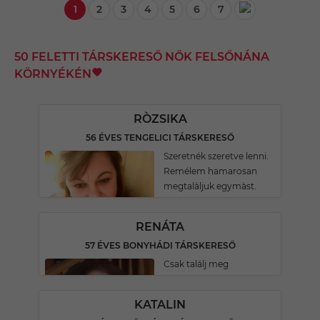
1
2
3
4
5
6
7
50 FELETTI TÁRSKERESŐ NŐK FELSŐNÁNA
KÖRNYÉKÉN
RÒZSIKA
56 ÉVES TENGELICI TÁRSKERESŐ
Szeretnék szeretve lenni.
Remélem hamarosan
megtalàljuk egymàst.
RENÁTA
57 ÉVES BONYHÁDI TÁRSKERESŐ
Csak találj meg
KATALIN