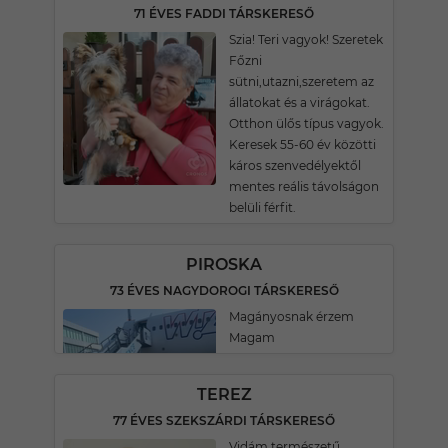
71 ÉVES FADDI TÁRSKERESŐ
Szia! Teri vagyok! Szeretek
Főzni
sütni,utazni,szeretem az
állatokat és a virágokat.
Otthon ülős típus vagyok.
Keresek 55-60 év közötti
káros szenvedélyektől
mentes reális távolságon
belüli férfit.
PIROSKA
73 ÉVES NAGYDOROGI TÁRSKERESŐ
Magányosnak érzem
Magam
TEREZ
77 ÉVES SZEKSZÁRDI TÁRSKERESŐ
Vidám természetű,