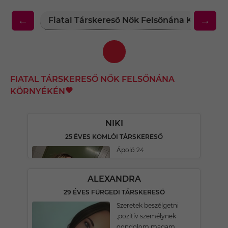
←
→
Fiatal Társkereső Nők Felsőnána Környéké
FIATAL TÁRSKERESŐ NŐK FELSŐNÁNA
KÖRNYÉKÉN
NIKI
25 ÉVES KOMLÓI TÁRSKERESŐ
Ápoló 24
ALEXANDRA
29 ÉVES FÜRGEDI TÁRSKERESŐ
Szeretek beszélgetni
,pozitív személynek
gondolom magam .