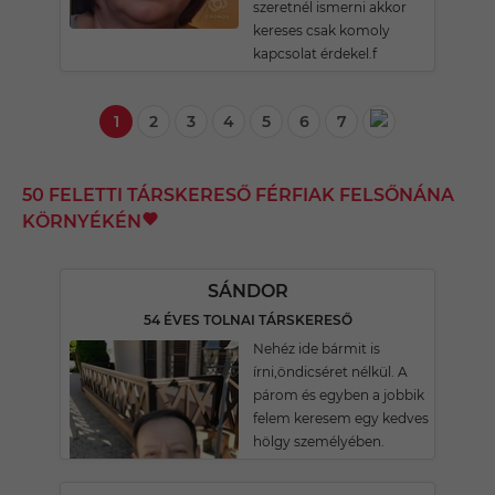
szeretnél ismerni akkor
kereses csak komoly
kapcsolat érdekel.f
1
2
3
4
5
6
7
50 FELETTI TÁRSKERESŐ FÉRFIAK FELSŐNÁNA
KÖRNYÉKÉN
SÁNDOR
54 ÉVES TOLNAI TÁRSKERESŐ
Nehéz ide bármit is
írni,öndicséret nélkül. A
párom és egyben a jobbik
felem keresem egy kedves
hölgy személyében.