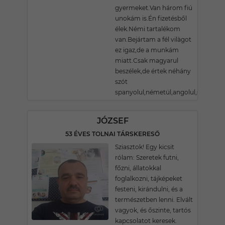
gyermeket.Van három fiú
unokám is.Én fizetésből
élek.Némi tartalékom
van.Bejártam a fél vilàgot
ez igaz,de a munkám
miatt.Csak magyarul
beszélek,de értek néhány
szót
spanyolul,németül,angolul,szlovakul
JÓZSEF
53 ÉVES TOLNAI TÁRSKERESŐ
Sziasztok! Egy kicsit
rólam: Szeretek futni,
főzni, állatokkal
foglalkozni, tájképeket
festeni, kirándulni, és a
természetben lenni. Elvált
vagyok, és őszinte, tartós
kapcsolatot keresek.