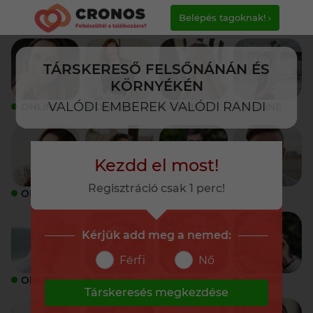
Belépés tagoknak! ›
TÁRSKERESŐ FELSŐNÁNÁN ÉS
KÖRNYÉKÉN
VALÓDI EMBEREK VALÓDI RANDI
ONLINE
ONLINE
ONLINE
ONLINE
Kezdd el most!
Regisztráció csak 1 perc!
ONLINE
ONLINE
ONLINE
ONLINE
Kérjük add meg a nemed:
Férfi
Nő
ONLINE
ONLINE
ONLINE
ONLINE
Társkeresés megkezdése