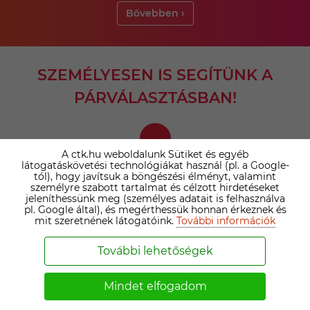
Bővebben ›
SZEMÉLYESEN IS SEGÍTÜNK A
PÁRVÁLASZTÁSBAN!
A ctk.hu weboldalunk Sütiket és egyéb
látogatáskövetési technológiákat használ (pl. a Google-
tól), hogy javítsuk a böngészési élményt, valamint
személyre szabott tartalmat és célzott hirdetéseket
jeleníthessünk meg (személyes adatait is felhasználva
AZ IRODAI PRÉMIUM TAGSÁG ELŐNYEI
pl. Google által), és megérthessük honnan érkeznek és
mit szeretnének látogatóink.
További információk
Minden prémium ügyfelünket személyesen
megismerjük, így biztosan a valós igényeid és
További lehetőségek
elképzeléseid érvényesülnek.
Támogatásunkkal átlagosan négyszer több
Mindet elfogadom
partnerrel történik sikeres kapcsolatfelvétel.