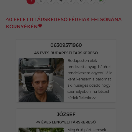
1
2
3
4
5
6
7
40 FELETTI TÁRSKERESŐ FÉRFIAK FELSŐNÁNA
KÖRNYÉKÉN
06309571960
46 ÉVES BUDAPESTI TÁRSKERESŐ
Budapesten élek
rendezett anyagi hátérel
rendelkezem egyedül állo
ként keresem a páromat
aki hüséges odadó högy
személyében. ha létezel
kérlek Jelenkezz
JÓZSEF
47 ÉVES LENGYELI TÁRSKERESŐ
Még értö párt keresek