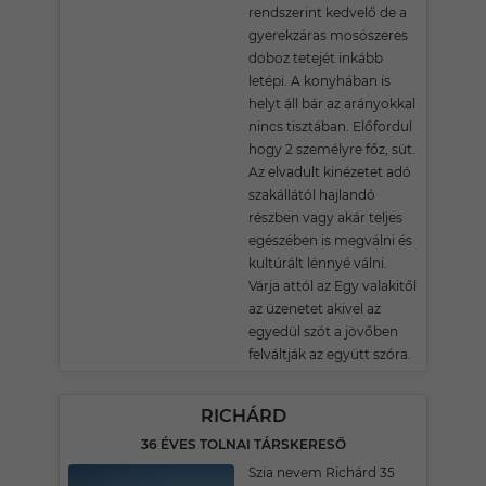
rendszerint kedvelő de a
gyerekzáras mosószeres
doboz tetejét inkább
letépi. A konyhában is
helyt áll bár az arányokkal
nincs tisztában. Előfordul
hogy 2 személyre főz, süt.
Az elvadult kinézetet adó
szakállától hajlandó
részben vagy akár teljes
egészében is megválni és
kultúrált lénnyé válni.
Várja attól az Egy valakitől
az üzenetet akivel az
egyedül szót a jövőben
felváltják az együtt szóra.
RICHÁRD
36 ÉVES TOLNAI TÁRSKERESŐ
Szia nevem Richárd 35