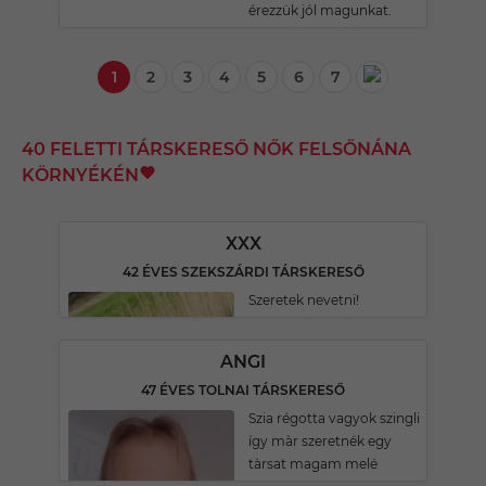
érezzük jól magunkat.
1
2
3
4
5
6
7
40 FELETTI TÁRSKERESŐ NŐK FELSŐNÁNA
KÖRNYÉKÉN
XXX
42 ÉVES SZEKSZÁRDI TÁRSKERESŐ
Szeretek nevetni!
ANGI
47 ÉVES TOLNAI TÁRSKERESŐ
Szia régotta vagyok szingli
így màr szeretnék egy
tàrsat magam melé