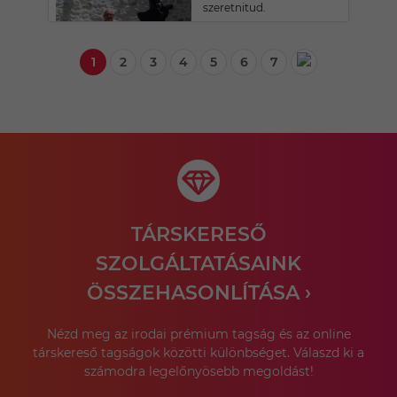
szeretnitud.
1
2
3
4
5
6
7
TÁRSKERESŐ
SZOLGÁLTATÁSAINK
ÖSSZEHASONLÍTÁSA ›
Nézd meg az irodai prémium tagság és az online
társkereső tagságok közötti különbséget. Válaszd ki a
számodra legelőnyösebb megoldást!