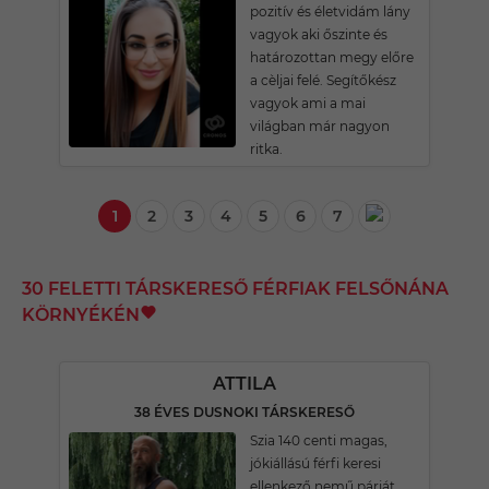
pozitív és életvidám lány
vagyok aki őszinte és
határozottan megy előre
a cèljai felé. Segítőkész
vagyok ami a mai
világban már nagyon
ritka.
1
2
3
4
5
6
7
30 FELETTI TÁRSKERESŐ FÉRFIAK FELSŐNÁNA
KÖRNYÉKÉN
ATTILA
38 ÉVES DUSNOKI TÁRSKERESŐ
Szia 140 centi magas,
jókiállású férfi keresi
ellenkező nemű párját