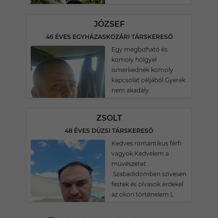
JÓZSEF
46 ÉVES EGYHÁZASKOZÁRI TÁRSKERESŐ
Egy megbizható és
komoly hölgyel
ismerkednék komoly
kapcsolat céljából.Gyerek
nem akadály.
ZSOLT
48 ÉVES DÚZSI TÁRSKERESŐ
Kedves romantikus férfi
vagyok.Kedvelem a
müvészetet
.Szabadidömben szivesen
festek és olvasok érdekel
az okori történelem.L