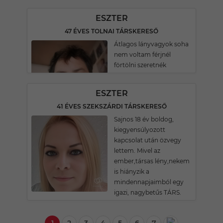
ESZTER
47 ÉVES TOLNAI TÁRSKERESŐ
Átlagos lányvagyok soha
nem voltam férjnél
förtölni szeretnék
ESZTER
41 ÉVES SZEKSZÁRDI TÁRSKERESŐ
Sajnos 18 év boldog,
kiegyensúlyozott
kapcsolat után özvegy
lettem. Mivel az
ember,társas lény,nekem
is hiányzik a
mindennapjaimból egy
igazi, nagybetűs TÁRS.