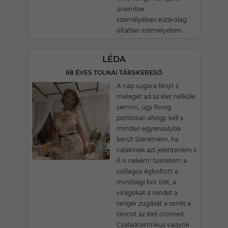
úriember
személyében.Kizárólag
oltatlan személyében…
LÉDA
68 ÉVES TOLNAI TÁRSKERESŐ
A nap sugara fényt s
meleget ad az élet nélküle
semmi, úgy forog
pontosan ahogy kell s
minden egyensúlyba
kerül! Szeretném, ha
valakinek azt jelenteném s
ő is nekem! Szeretem a
csillagos égboltott a
minőségi bor ízét, a
virágokat a rendet a
tenger zugását a zenét a
táncot az élet örömeit.
Családcentrikus vagyok