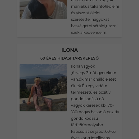
màniákus takarító😅ölelni
és viszont ölelni
szeretettel,nagyokat
beszélgetni sétálni,utazni
ezek a kedvenceim.
ILONA
69 ÉVES HIDASI TÁRSKERESŐ
Ilona vagyok
,özvegy.3fnőt gyerekem
van,ők már őnálló életet
élnek.Én egy vidám
természetű és pozitív
gondolkodású nő
vagyok,keresek kb 170-
180magas hasonló pozitív
gondolkódásu
férfit!Komolyabb
kapcsolat céljából.60-65
éves korig,intelligens