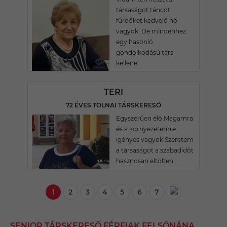
társaságot,táncot
fürdőket kedvelő nő
vagyok. De mindehhez
egy hasonló
gondolkodású társ
kellene.
TERI
72 ÉVES TOLNAI TÁRSKERESŐ
Egyszerűen élő.Magamra
és a környezetemre
igényes vagyok!Szeretem
a társaságot a szabadidőt
hasznosan eltölteni.
1
2
3
4
5
6
7
SENIOR TÁRSKERESŐ FÉRFIAK FELSŐNÁNA