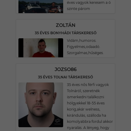
éves vagyok keresem a ö
szinte párom
ZOLTÁN
35 ÉVES BONYHÁDI TÁRSKERESŐ
Vidám,humoros.
Figyelmes,odaadó.
Szorgalmas,hűséges.
JOZSO86
35 ÉVES TOLNAI TÁRSKERESŐ
35 éves nős férfi vagyok
Tolnáról, szeretnék
ismerkedni találkozni
hölgyekkel 18-55 éves
korig,akár welness,
kirándulás, szálloda ha
komolyabbra fordul akkor
nyaralás. A lényeg, hogy