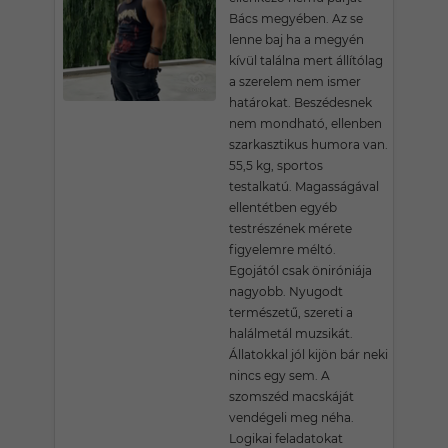
Bács megyében. Az se
lenne baj ha a megyén
kívül találna mert állítólag
a szerelem nem ismer
határokat. Beszédesnek
nem mondható, ellenben
szarkasztikus humora van.
55,5 kg, sportos
testalkatú. Magasságával
ellentétben egyéb
testrészének mérete
figyelemre méltó.
Egojától csak öniróniája
nagyobb. Nyugodt
természetű, szereti a
halálmetál muzsikát.
Állatokkal jól kijön bár neki
nincs egy sem. A
szomszéd macskáját
vendégeli meg néha.
Logikai feladatokat