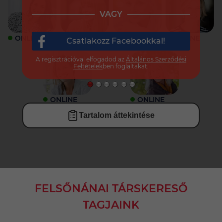
VAGY
ONLINE
ONLINE
ONLINE
ONLINE
Csatlakozz Facebookkal!
A regisztrációval elfogadod az
Általános Szerződési
Feltételek
ben foglaltakat.
ONLINE
ONLINE
Tartalom áttekintése
FELSŐNÁNAI TÁRSKERESŐ
TAGJAINK