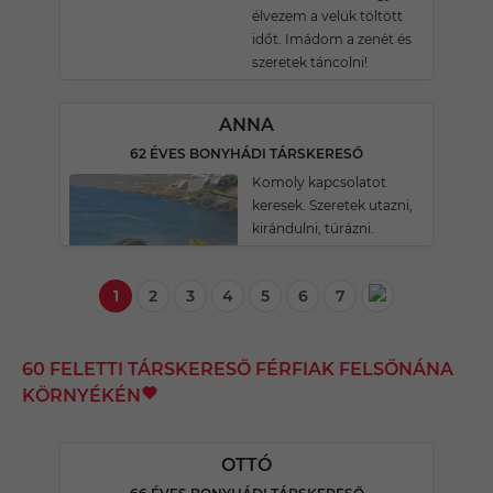
élvezem a velük töltött
időt. Imádom a zenét és
szeretek táncolni!
ANNA
62 ÉVES BONYHÁDI TÁRSKERESŐ
Komoly kapcsolatot
keresek. Szeretek utazni,
kirándulni, túrázni.
1
2
3
4
5
6
7
60 FELETTI TÁRSKERESŐ FÉRFIAK FELSŐNÁNA
KÖRNYÉKÉN
OTTÓ