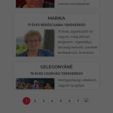
mentes természettel.
MARIKA
71 ÉVES BÉKÉSCSABAI TÁRSKERESŐ
70 éves, egyedülálló nő
vagyok, màig aktívan
dolgozom, Vígkedélyű,
társaság kedvelő, szeretek
kerékpározni, kirándulni.
GELEGONYÁNÉ
76 ÉVES CSORVÁSI TÁRSKERESŐ
Mezőgazdasági vállalkozó
vagyok nyugdijas.
1
2
3
4
5
6
7