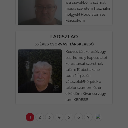
is a szavakból, a számat
másra szeretem használni
hőlgyek! Hodolatom és
kézcsókom
LADISZLAO
55 ÉVES CSORVÁSI TÁRSKERESŐ
Kedves társkeresők,egy
pasi komoly kapcsolatot
keres,társat szeretnék
találni!Többet akarsz
tudni? Írj és én
válaszolok!Kérjétek a
telefonszámom és én
elküldöm.Kíváncsi vagy
rám KERESS!
1
2
3
4
5
6
7