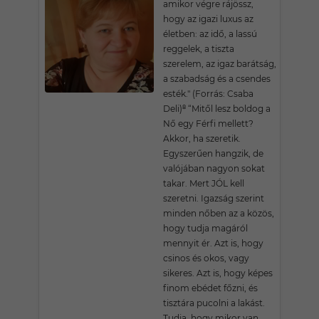
amikor végre rájössz,
hogy az igazi luxus az
életben: az idő, a lassú
reggelek, a tiszta
szerelem, az igaz barátság,
a szabadság és a csendes
esték." (Forrás: Csaba
Deli)⁸ “Mitől lesz boldog a
Nő egy Férfi mellett?
Akkor, ha szeretik.
Egyszerűen hangzik, de
valójában nagyon sokat
takar. Mert JÓL kell
szeretni. Igazság szerint
minden nőben az a közös,
hogy tudja magáról
mennyit ér. Azt is, hogy
csinos és okos, vagy
sikeres. Azt is, hogy képes
finom ebédet főzni, és
tisztára pucolni a lakást.
Tudja, hogy mikor van