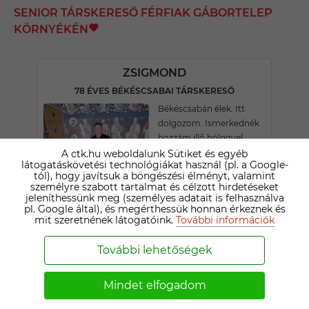
SENIOR TÁRSKERESŐ FÉRFIAK GÁBORTELEP
KÖRNYÉKÉN
ZSIGMOND
78 ÉVES BÉKÉSCSABAI TÁRSKERESŐ
Békéscsabán élek. Itt
dolgozom. Ismerkednék
hozzám illő hölggyel.
Tartós kapcsolat céljából.
A ctk.hu weboldalunk Sütiket és egyéb
látogatáskövetési technológiákat használ (pl. a Google-
tól), hogy javítsuk a böngészési élményt, valamint
személyre szabott tartalmat és célzott hirdetéseket
FERENC
jeleníthessünk meg (személyes adatait is felhasználva
pl. Google által), és megérthessük honnan érkeznek és
82 ÉVES MEDGYESBODZÁSI TÁRSKERESŐ
mit szeretnének látogatóink.
További információk
Kézcsókom a Kedves
látogatóimnak! 72 éves
További lehetőségek
vagyok,egyszerű,csöndes
ember vagyok! Önellátó
Mindet elfogadom
életmódra rendezkedtem
be! Társam és párom