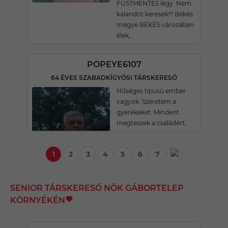
FÜSTMENTES légy. Nem
kalandot keresek!!! Békés
megye BÉKÉS városában
élek,
POPEYE6107
64 ÉVES SZABADKÍGYÓSI TÁRSKERESŐ
Hűséges tipusú ember
vagyok. Szeretem a
gyerekeket. Mindent
megteszek a családért,
1
2
3
4
5
6
7
SENIOR TÁRSKERESŐ NŐK GÁBORTELEP
KÖRNYÉKÉN