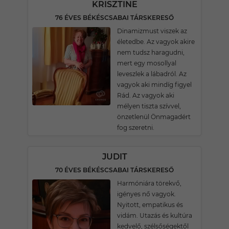
KRISZTINE
76 ÉVES BÉKÉSCSABAI TÁRSKERESŐ
Dinamizmust viszek az
életedbe. Az vagyok akire
nem tudsz haragudni,
mert egy mosollyal
leveszlek a lábadról. Az
vagyok aki mindíg figyel
Rád. Az vagyok aki
mélyen tiszta szívvel,
önzetlenül Önmagadért
fog szeretni.
JUDIT
70 ÉVES BÉKÉSCSABAI TÁRSKERESŐ
Harmóniára törekvő,
igényes nő vagyok.
Nyitott, empatikus és
vidám. Utazás és kultúra
kedvelő, szélsőségektől