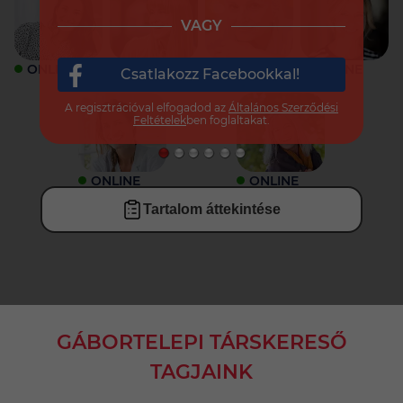
VAGY
ONLINE
ONLINE
ONLINE
ONLINE
Csatlakozz Facebookkal!
A regisztrációval elfogadod az
Általános Szerződési
Feltételek
ben foglaltakat.
ONLINE
ONLINE
Tartalom áttekintése
GÁBORTELEPI TÁRSKERESŐ
TAGJAINK