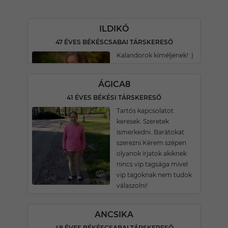
ILDIKÓ
47 ÉVES BÉKÉSCSABAI TÁRSKERESŐ
Kalandorok kíméljenek! :)
ÁGICA8
41 ÉVES BÉKÉSI TÁRSKERESŐ
Tartós kapcsolatot
keresek. Szeretek
ismerkedni. Barátokat
szerezni.Kérem szépen
olyanok írjatok akiknek
nincs vip tagsága mivel
vip tagoknak nem tudok
válaszolni!
ANCSIKA
48 ÉVES BÉKÉSCSABAI TÁRSKERESŐ