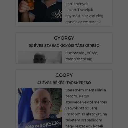
körülmények
között.Tiszteljük
egymást,hisz van elég
gondja az embernek
GYÖRGY
50 ÉVES SZABADKÍGYÓSI TÁRSKERESŐ
Őszinteség , hűség,
megbízhatóság
COOPY
43 ÉVES BÉKÉSI TÁRSKERESŐ
Szeretném megtalálni a
párom. Káros
szenvedélyektöl mentes
vagyok Szabó Jani.
Imádom az állatokat, ha
tehetem szabadidőm
nagy részét egy közeli