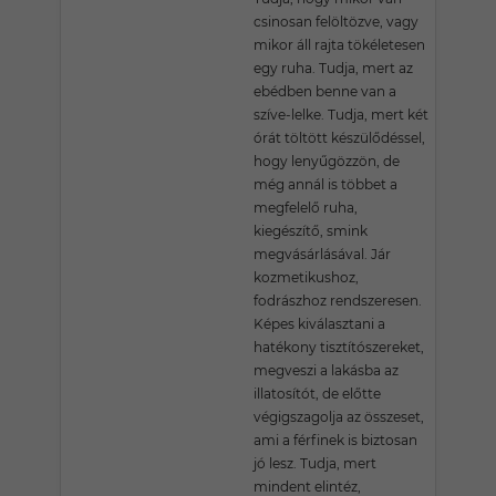
csinosan felöltözve, vagy
mikor áll rajta tökéletesen
egy ruha. Tudja, mert az
ebédben benne van a
szíve-lelke. Tudja, mert két
órát töltött készülődéssel,
hogy lenyűgözzön, de
még annál is többet a
megfelelő ruha,
kiegészítő, smink
megvásárlásával. Jár
kozmetikushoz,
fodrászhoz rendszeresen.
Képes kiválasztani a
hatékony tisztítószereket,
megveszi a lakásba az
illatosítót, de előtte
végigszagolja az összeset,
ami a férfinek is biztosan
jó lesz. Tudja, mert
mindent elintéz,