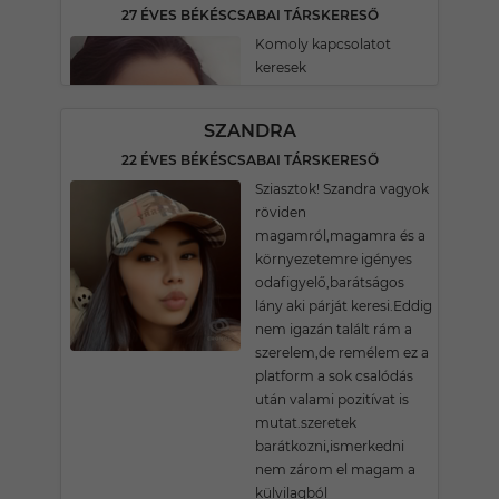
27 ÉVES BÉKÉSCSABAI TÁRSKERESŐ
Komoly kapcsolatot
keresek
SZANDRA
22 ÉVES BÉKÉSCSABAI TÁRSKERESŐ
Sziasztok! Szandra vagyok
röviden
magamról,magamra és a
környezetemre igényes
odafigyelő,barátságos
lány aki párját keresi.Eddig
nem igazán talált rám a
szerelem,de remélem ez a
platform a sok csalódás
után valami pozitívat is
mutat.szeretek
barátkozni,ismerkedni
nem zárom el magam a
külvilagból