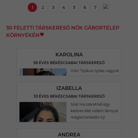
1
2
3
4
5
6
7
30 FELETTI TÁRSKERESŐ NŐK GÁBORTELEP
KÖRNYÉKÉN
KAROLINA
38 ÉVES BÉKÉSCSABAI TÁRSKERESŐ
Üdv! Tipikus nyilas vagyok
IZABELLA
33 ÉVES BÉKÉSCSABAI TÁRSKERESŐ
Szia! Ha szeretnél egy
kedves élet vidám lánnyal
megismerkedni írj!
ANDREA