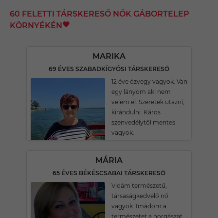
60 FELETTI TÁRSKERESŐ NŐK GÁBORTELEP
KÖRNYÉKÉN
MARIKA
69 ÉVES SZABADKÍGYÓSI TÁRSKERESŐ
12 éve özvegy vagyok. Van
egy lányom aki nem
velem él. Szeretek utazni,
kirándulni. Káros
szenvedélytől mentes
vagyok.
MÁRIA
65 ÉVES BÉKÉSCSABAI TÁRSKERESŐ
Vidám természetű,
társaságkedvelő nő
vagyok. Imàdom a
természetet,a horgászat