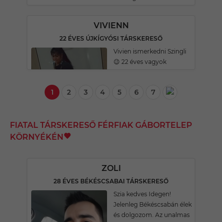
VIVIENN
22 ÉVES ÚJKÍGYÓSI TÁRSKERESŐ
Vivien ismerkedni Szingli
😉 22 éves vagyok
1
2
3
4
5
6
7
FIATAL TÁRSKERESŐ FÉRFIAK GÁBORTELEP
KÖRNYÉKÉN
ZOLI
28 ÉVES BÉKÉSCSABAI TÁRSKERESŐ
Szia kedves Idegen!
Jelenleg Békéscsabán élek
és dolgozom. Az unalmas