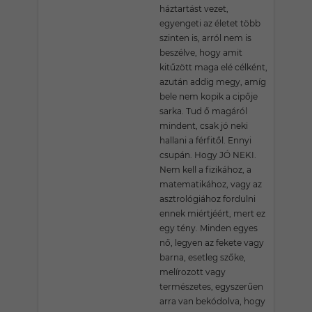
háztartást vezet,
egyengeti az életet több
szinten is, arról nem is
beszélve, hogy amit
kitűzött maga elé célként,
azután addig megy, amíg
bele nem kopik a cipője
sarka. Tud ő magáról
mindent, csak jó neki
hallani a férfitől. Ennyi
csupán. Hogy JÓ NEKI.
Nem kell a fizikához, a
matematikához, vagy az
asztrológiához fordulni
ennek miértjéért, mert ez
egy tény. Minden egyes
nő, legyen az fekete vagy
barna, esetleg szőke,
melírozott vagy
természetes, egyszerűen
arra van bekódolva, hogy