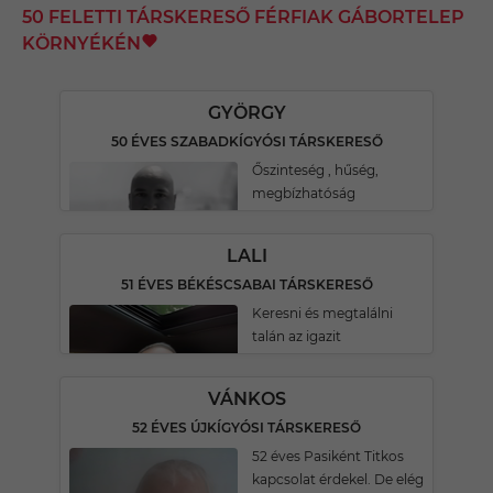
50 FELETTI TÁRSKERESŐ FÉRFIAK GÁBORTELEP
KÖRNYÉKÉN
GYÖRGY
50 ÉVES SZABADKÍGYÓSI TÁRSKERESŐ
Őszinteség , hűség,
megbízhatóság
LALI
51 ÉVES BÉKÉSCSABAI TÁRSKERESŐ
Keresni és megtalálni
talán az igazit
VÁNKOS
52 ÉVES ÚJKÍGYÓSI TÁRSKERESŐ
52 éves Pasiként Titkos
kapcsolat érdekel. De elég