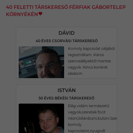
40 FELETTI TÁRSKERESŐ FÉRFIAK GÁBORTELEP
KÖRNYÉKÉN
DÁVID
40 ÉVES CSORVÁSI TÁRSKERESŐ
Komoly kapcsolat céljából
regisztráltam. Káros
szenvedélyektől mentes
vagyok. Nincs konkrét
ideálom.
ISTVÁN
50 ÉVES BÉKÉSI TÁRSKERESŐ
Elég vidám természetű
vagyok,szeretek focit
nézni,biliárdozni,bulizni.Szeretnék
komoly
kapcsolatot,nyugodt