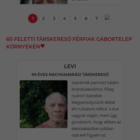
1
2
3
4
5
6
7
60 FELETTI TÁRSKERESŐ FÉRFIAK GÁBORTELEP
KÖRNYÉKÉN
LEVI
69 ÉVES NAGYKAMARÁSI TÁRSKERESŐ
Szeretnék partnert találni
kirándulásokhoz, főleg
nyáron Szeretek
kiegyensúlyozott életet
élni túlzások nélkül. 4 éve
vagyok vegán, mert úgy
gondolom, hogy ebben az
életszakaszban jobban
oda kell figyelni az