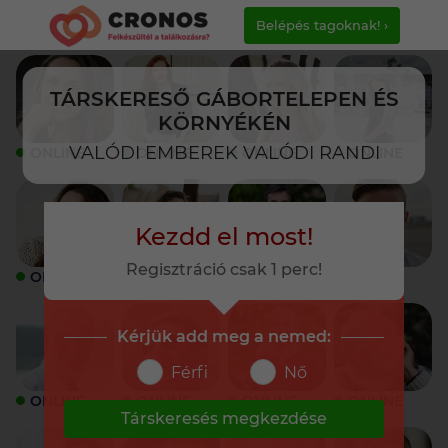
Belépés tagoknak! ›
TÁRSKERESŐ GÁBORTELEPEN ÉS
KÖRNYÉKÉN
VALÓDI EMBEREK VALÓDI RANDI
ONLINE
ONLINE
ONLINE
ONLINE
Kezdd el most!
Regisztráció csak 1 perc!
ONLINE
ONLINE
ONLINE
ONLINE
Kérjük add meg a nemed:
Férfi
Nő
ONLINE
ONLINE
ONLINE
ONLINE
Társkeresés megkezdése