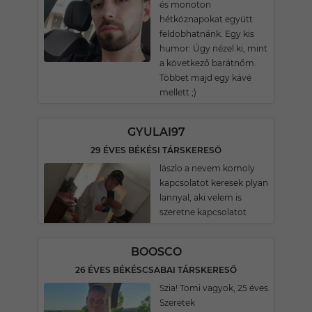
és monoton
hétköznapokat együtt
feldobhatnánk. Egy kis
humor: Úgy nézel ki, mint
a következő barátnőm.
Többet majd egy kávé
mellett ;)
GYULAI97
29 ÉVES BÉKÉSI TÁRSKERESŐ
lászlo a nevem komoly
kapcsolatot keresek plyan
lannyal, aki velem is
szeretne kapcsolatot
BOOSCO
26 ÉVES BÉKÉSCSABAI TÁRSKERESŐ
Szia! Tomi vagyok, 25 éves.
Szeretek