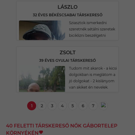
LÁSZLO
32 ÉVES BÉKÉSCSABAI TÁRSKERESŐ
Sziasztok ismerkedni
szeretnék sétálni szeretek
biciklizni beszélgetni
ZSOLT
39 ÉVES GYULAI TÁRSKERESŐ
Tudom mit akarok - a kicsi
dolgokban is meglátom a
jó dolgokat - 2 kislányom
van akiket én nevelek.
1
2
3
4
5
6
7
40 FELETTI TÁRSKERESŐ NŐK GÁBORTELEP
KÖRNYÉKÉN