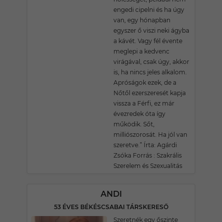
engedi cipelni és ha úgy
van, egy hónapban
egyszer ő viszi neki ágyba
a kávét. Vagy fél évente
meglepi a kedvenc
virágával, csak úgy, akkor
is, ha nincs jeles alkalom.
Apróságok ezek, de a
Nőtől ezerszeresét kapja
vissza a Férfi, ez már
évezredek óta így
működik. Sőt,
milliószorosát. Ha jól van
szeretve.” Írta: Agárdi
Zsóka Forrás : Szakrális
Szerelem és Szexualitás
ANDI
53 ÉVES BÉKÉSCSABAI TÁRSKERESŐ
Szeretnék egy őszinte