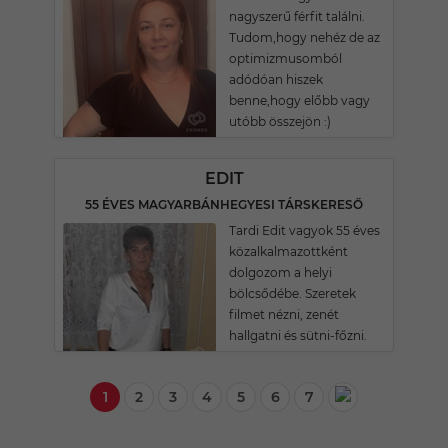
nagyszerű férfit találni.
Tudom,hogy nehéz de az
optimizmusomból
adódóan hiszek
benne,hogy előbb vagy
utóbb összejön :)
EDIT
55 ÉVES MAGYARBÁNHEGYESI TÁRSKERESŐ
Tardi Edit vagyok 55 éves
közalkalmazottként
dolgozom a helyi
bölcsődébe. Szeretek
filmet nézni, zenét
hallgatni és sütni-főzni.
1
2
3
4
5
6
7