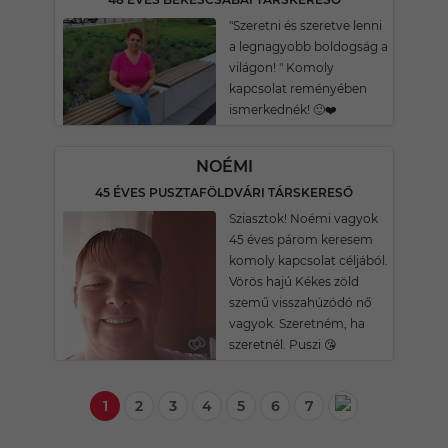
"Szeretni és szeretve lenni
a legnagyobb boldogság a
világon! " Komoly
kapcsolat reményében
ismerkednék! 🙂❤️
NOÉMI
45 ÉVES PUSZTAFÖLDVÁRI TÁRSKERESŐ
Sziasztok! Noémi vagyok
45 éves párom keresem
komoly kapcsolat céljából.
Vörös hajú Kékes zöld
szemű visszahúzódó nő
vagyok. Szeretném, ha
szeretnél. Puszi 😘
1
2
3
4
5
6
7