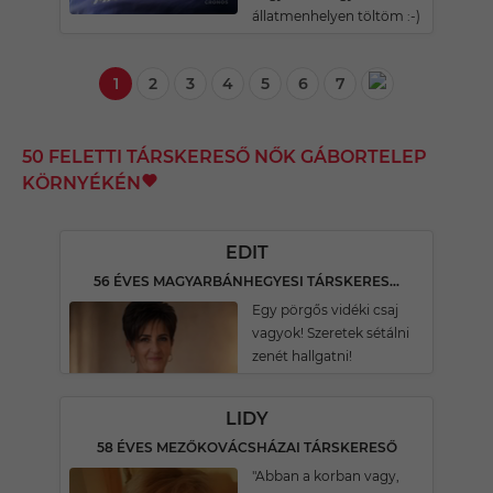
állatmenhelyen töltöm :-)
1
2
3
4
5
6
7
50 FELETTI TÁRSKERESŐ NŐK GÁBORTELEP
KÖRNYÉKÉN
EDIT
56 ÉVES MAGYARBÁNHEGYESI TÁRSKERESŐ
Egy pörgős vidéki csaj
vagyok! Szeretek sétálni
zenét hallgatni!
LIDY
58 ÉVES MEZŐKOVÁCSHÁZAI TÁRSKERESŐ
"Abban a korban vagy,