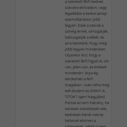
a szeretett férfi kedves
szavaira elolvadjon, vagy
legalábbis a kedve aznap
ezermilliárdszor jobb
legyen. Ezek a szavak a
szívéig érnek, simogatják,
babusgatják a lelkét, és
arra késztetik, hogy még
jobb legyen mindenben.
Olyankor érzi, hogy a
szeretett férfi figyel rá, ott
van, jelen van, és értékeli
mindenért. Atya ég-
kérdezheti a férfi
magában- csak néha meg
kell dicsérni és ENNYI A
TITOK? Igen! Nagyjából.
Persze az sem hátrány, ha
szívesen szeretkezik vele,
kedvesen bánik vele és
tetteivel elismeri a
nőiességét, például nem