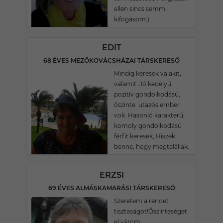
ellen sincs semmi
kifogásom:)
EDIT
68 ÉVES MEZŐKOVÁCSHÁZAI TÁRSKERESŐ
Mindig keresek valakit,
valamit. Jó kedélyű,
pozitív gondolkodású,
őszinte. utazós ember
vok. Hasonló karakterű,
komoly gondolkodású
férfit keresek, Hiszek
benne, hogy megtalállak.
ERZSI
69 ÉVES ALMÁSKAMARÁSI TÁRSKERESŐ
Szeretem a rendet
tisztaságot!Őszinteséget
el várom