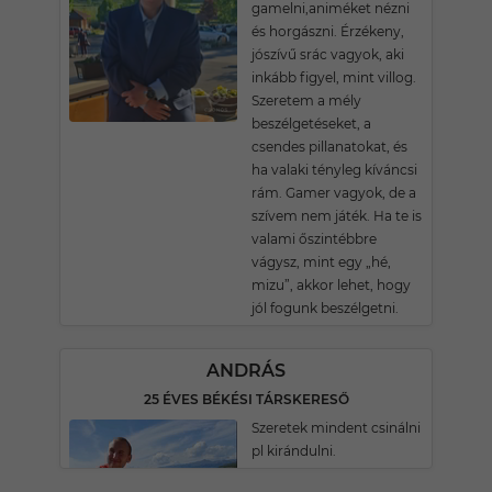
gamelni,animéket nézni
és horgászni. Érzékeny,
jószívű srác vagyok, aki
inkább figyel, mint villog.
Szeretem a mély
beszélgetéseket, a
csendes pillanatokat, és
ha valaki tényleg kíváncsi
rám. Gamer vagyok, de a
szívem nem játék. Ha te is
valami őszintébbre
vágysz, mint egy „hé,
mizu”, akkor lehet, hogy
jól fogunk beszélgetni.
ANDRÁS
25 ÉVES BÉKÉSI TÁRSKERESŐ
Szeretek mindent csinálni
pl kirándulni.