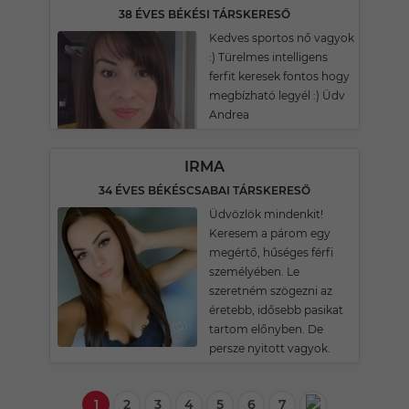
38 ÉVES BÉKÉSI TÁRSKERESŐ
Kedves sportos nő vagyok
:) Türelmes intelligens
ferfit keresek fontos hogy
megbízható legyél :) Üdv
Andrea
IRMA
34 ÉVES BÉKÉSCSABAI TÁRSKERESŐ
Üdvözlök mindenkit!
Keresem a párom egy
megértő, hűséges férfi
személyében. Le
szeretném szögezni az
éretebb, idősebb pasikat
tartom előnyben. De
persze nyitott vagyok.
1
2
3
4
5
6
7