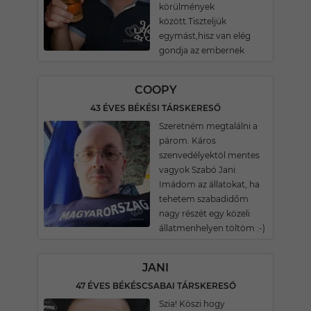
körülmények
között.Tiszteljük
egymást,hisz van elég
gondja az embernek
COOPY
43 ÉVES BÉKÉSI TÁRSKERESŐ
Szeretném megtalálni a
párom. Káros
szenvedélyektöl mentes
vagyok Szabó Jani.
Imádom az állatokat, ha
tehetem szabadidőm
nagy részét egy közeli
állatmenhelyen töltöm :-)
JANI
47 ÉVES BÉKÉSCSABAI TÁRSKERESŐ
Szia! Köszi hogy