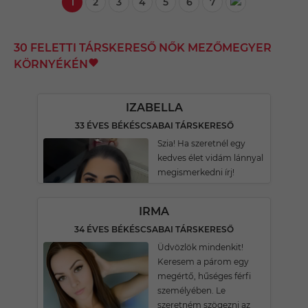
1
2
3
4
5
6
7
30 FELETTI TÁRSKERESŐ NŐK MEZŐMEGYER
KÖRNYÉKÉN
IZABELLA
33 ÉVES BÉKÉSCSABAI TÁRSKERESŐ
Szia! Ha szeretnél egy
kedves élet vidám lánnyal
megismerkedni írj!
IRMA
34 ÉVES BÉKÉSCSABAI TÁRSKERESŐ
Üdvözlök mindenkit!
Keresem a párom egy
megértő, hűséges férfi
személyében. Le
szeretném szögezni az