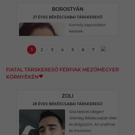
BOROSTYÁN
27 ÉVES BÉKÉSCSABAI TÁRSKERESŐ
Komoly kapcsolatot
keresek
1
2
3
4
5
6
7
FIATAL TÁRSKERESŐ FÉRFIAK MEZŐMEGYER
KÖRNYÉKÉN
ZOLI
28 ÉVES BÉKÉSCSABAI TÁRSKERESŐ
Szia kedves Idegen!
Jelenleg Békéscsabán élek
és dolgozom. Az unalmas
és monoton