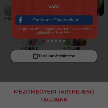
VAGY
ONLINE
ONLINE
ONLINE
ONLINE
Csatlakozz Facebookkal!
A regisztrációval elfogadod az
Általános Szerződési
Feltételek
ben foglaltakat.
ONLINE
ONLINE
Tartalom áttekintése
MEZŐMEGYERI TÁRSKERESŐ
TAGJAINK