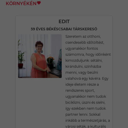
KÖRNYÉKÉN
EDIT
59 ÉVES BÉKÉSCSABAI TÁRSKERESŐ
Szeretem az otthoni,
csendesebb időtöltést,
ugyanakkor fontos
számomra, hogy időnként
kimozduljunk: sétálni,
kirándulni, színházba
menni, vagy beülni
valahová egy kávéra. Egy
ideje életem része a
rendszeres sport,
ugyanakkor nem tudok
biciklizni, úszni és síelni,
így ezekben nem tudok
partner lenni. Sokkal
inkább a természetjárás, a
városi séták, a kulturális