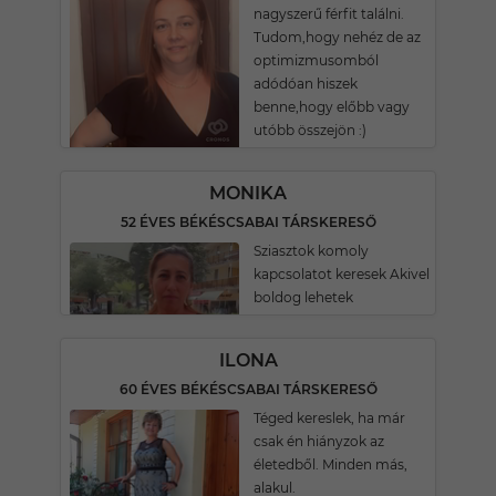
nagyszerű férfit találni.
Tudom,hogy nehéz de az
optimizmusomból
adódóan hiszek
benne,hogy előbb vagy
utóbb összejön :)
MONIKA
52 ÉVES BÉKÉSCSABAI TÁRSKERESŐ
Sziasztok komoly
kapcsolatot keresek Akivel
boldog lehetek
ILONA
60 ÉVES BÉKÉSCSABAI TÁRSKERESŐ
Téged kereslek, ha már
csak én hiányzok az
életedből. Minden más,
alakul.