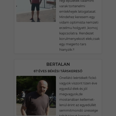
regi epuletek valamint
varak tortenelmi
emlekhejek latogatasat.
Mindehez keresem egy
vidam optimista nemzeti
erzelmu holgyett ,komoj
kapcsolatra. Rendezet
korulmenyekozt elek,csak
egy megerto tars
hianyzik.!!
BERTALAN
67 ÉVES BÉKÉSI TÁRSKERESŐ
Önellátó leèrtèkelt fickó
vagyok viszont tizen éve
egyedül élek és jól
megvagyok,de
mostanában kellemet-
lenül érint az egyedüllét
semmitmondó üressége
tehát társat keresek