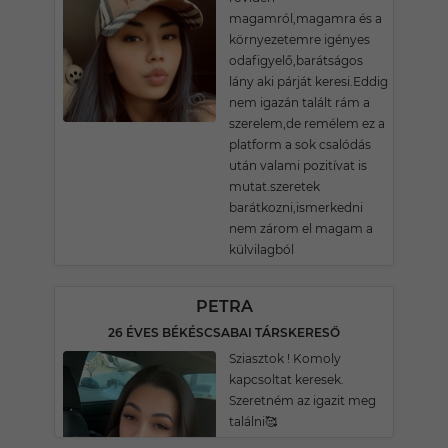
magamról,magamra és a
környezetemre igényes
odafigyelő,barátságos
lány aki párját keresi.Eddig
nem igazán talált rám a
szerelem,de remélem ez a
platform a sok csalódás
után valami pozitívat is
mutat.szeretek
barátkozni,ismerkedni
nem zárom el magam a
külvilagból
PETRA
26 ÉVES BÉKÉSCSABAI TÁRSKERESŐ
Sziasztok ! Komoly
kapcsoltat keresek.
Szeretném az igazit meg
találni🥰