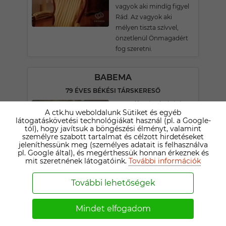
vagyok aki mindíg figyel
Rád. Az vagyok aki
mélyen tiszta szívvel,
önzetlenül Önmagadért
fog szeretni.
BABEMA
79 ÉVES BÉKÉSI TÁRSKERESŐ
Nyugdíjas értelmiségi
A ctk.hu weboldalunk Sütiket és egyéb
vagyok, egyedül élek, túl a
látogatáskövetési technológiákat használ (pl. a Google-
70-en. A gyerekeim már
tól), hogy javítsuk a böngészési élményt, valamint
családot
személyre szabott tartalmat és célzott hirdetéseket
jeleníthessünk meg (személyes adatait is felhasználva
alapítottak,sajnos messze
pl. Google által), és megérthessük honnan érkeznek és
élnek! Nem feltétlen
mit szeretnének látogatóink.
További információk
akarok összeköltözni.A
közelből keresek társat!
További lehetőségek
Tinik ne írjanak!Csak
korombeliekkel, nyugdíjas
Mindet elfogadom
korúakkal ismerkedek!