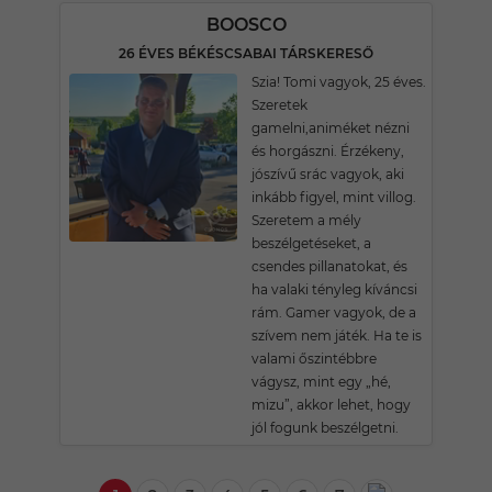
BOOSCO
26 ÉVES BÉKÉSCSABAI TÁRSKERESŐ
Szia! Tomi vagyok, 25 éves.
Szeretek
gamelni,animéket nézni
és horgászni. Érzékeny,
jószívű srác vagyok, aki
inkább figyel, mint villog.
Szeretem a mély
beszélgetéseket, a
csendes pillanatokat, és
ha valaki tényleg kíváncsi
rám. Gamer vagyok, de a
szívem nem játék. Ha te is
valami őszintébbre
vágysz, mint egy „hé,
mizu”, akkor lehet, hogy
jól fogunk beszélgetni.