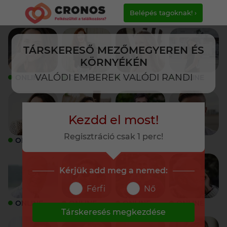
Belépés tagoknak! ›
TÁRSKERESŐ MEZŐMEGYEREN ÉS
KÖRNYÉKÉN
VALÓDI EMBEREK VALÓDI RANDI
ONLINE
ONLINE
ONLINE
ONLINE
Kezdd el most!
Regisztráció csak 1 perc!
ONLINE
ONLINE
ONLINE
ONLINE
Kérjük add meg a nemed:
Férfi
Nő
ONLINE
ONLINE
ONLINE
ONLINE
Társkeresés megkezdése