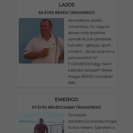
LAJOS
68 ÉVES BÉKÉSI TÁRSKERESŐ
zenvedélyes, érzéki ,
romantikus, fiú vagyok
akinek mély érzelmei
vannak és sok szeretetet
tud adni . Igényes, ápolt ,
modern , de ezt elvárom a
partneremtől is!!
FÜSTMENTES légy. Nem
kalandot keresek!!! Békés
megye BÉKÉS városában
élek,
EMERIGO
67 ÉVES BÉKÉSCSABAI TÁRSKERESŐ
Termeszet
szeretete,kirandulas,horgaszas,turaz
fontos nekem. Szeretem a