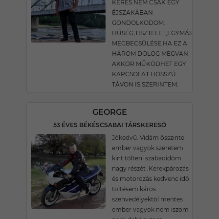
KERES.NEM CSAK EGY
ÉJSZAKÁBAN
GONDOLKODOM.
HŰSÉG,TISZTELET,EGYMÁS
MEGBECSÜLÉSE,HA EZ A
HÁROM DOLOG MEGVAN
AKKOR MŰKÖDHET EGY
KAPCSOLAT HOSSZÚ
TÁVON IS.SZERINTEM.
GEORGE
53 ÉVES BÉKÉSCSABAI TÁRSKERESŐ
Jókedvű. Vidám összinte
ember vagyok szeretem
kint tölteni szabadidöm
nagy részét .Kerekpározás
és motorozás kedvenc idő
töltésem.káros
szenvedélyektöl mentes
ember vagyok nem iszom