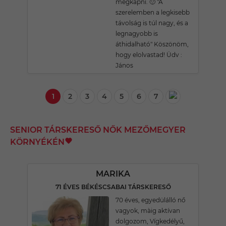
megkapni. 🙂 "A
szerelemben a legkisebb
távolság is túl nagy, és a
legnagyobb is
áthidalható" Köszönöm,
hogy elolvastad! Üdv :
János
1
2
3
4
5
6
7
SENIOR TÁRSKERESŐ NŐK MEZŐMEGYER
KÖRNYÉKÉN
MARIKA
71 ÉVES BÉKÉSCSABAI TÁRSKERESŐ
70 éves, egyedülálló nő
vagyok, màig aktívan
dolgozom, Vígkedélyű,