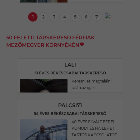
1
2
3
4
5
6
7
50 FELETTI TÁRSKERESŐ FÉRFIAK
MEZŐMEGYER KÖRNYÉKÉN
LALI
51 ÉVES BÉKÉSCSABAI TÁRSKERESŐ
Keresni és megtalálni
talán az igazit
PALCSI71
54 ÉVES BÉKÉSCSABAI TÁRSKERESŐ
40 ÉVES ELVÁLT FÉRFI
KOMOLY ÉS HA LEHET
TARTÓS KAPCSOLATOT