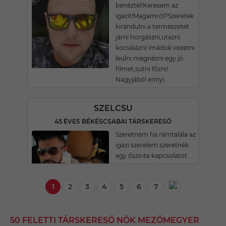
benéztél!Keresem az
igazit!Magamról?Szeretek
kirándulni a természetet
járni horgászni,utazni
kocsikázni imádok vezetni
leülni megnézni egy jó
filmet,sütni főzni!
Nagyjából ennyi.
SZELCSU
45 ÉVES BÉKÉSCSABAI TÁRSKERESŐ
Szeretném ha rámtalála az
igazi szerelem szeretnék
egy őszinte kapcsolatot
1
2
3
4
5
6
7
50 FELETTI TÁRSKERESŐ NŐK MEZŐMEGYER