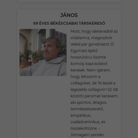
JÁNOS
69 ÉVES BÉKÉSCSABAI TÁRSKERESŐ
Most, hogy idetévedtél az
oldalamra, megosztok
Veled pár gondolatot.🙂
Egymást építő
hosszútávú őszinte
komoly kapcsolatot
keresek. Nem ígérem,
hogy lehozom a
csillagokat, de Te leszel a
legszebb csillagom! 52-58
közötti páromat keresem,
aki sportos, átlagos,
természetszerető,
empatikus,
családcentrikus, és
összeköltözne. -
Jómagam szintén