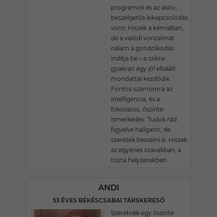
programok és az aktív,
beszélgetős kikapcsolódás
vonz. Hiszek a kémiában,
de a valódi vonzalmat
nálam a gondolkodás
indítja be – a szikra
gyakran egy jól eltalált
mondattal kezdődik.
Fontos számomra az
intelligencia, és a
fokozatos, őszinte
ismerkedés. Tudok rád
figyelve hallgatni, de
szeretek beszélni is. Hiszek
az egyenes szavakban, a
tiszta helyzetekben.
ANDI
53 ÉVES BÉKÉSCSABAI TÁRSKERESŐ
Szeretnék egy őszinte