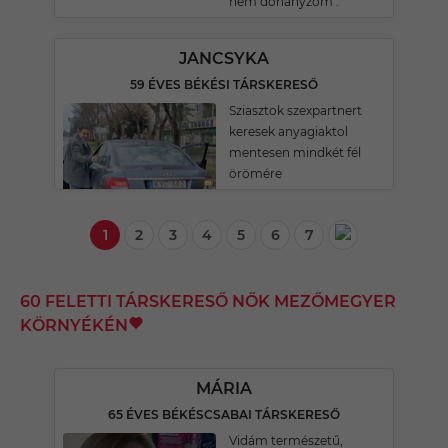
nem dohányzom .
JANCSYKA
59 ÉVES BÉKÉSI TÁRSKERESŐ
Sziasztok szexpartnert
keresek anyagiaktol
mentesen mindkét fél
örömére
1
2
3
4
5
6
7
60 FELETTI TÁRSKERESŐ NŐK MEZŐMEGYER
KÖRNYÉKÉN
MÁRIA
65 ÉVES BÉKÉSCSABAI TÁRSKERESŐ
Vidám természetű,