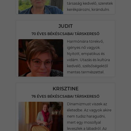
társaság kedvelő, szeretek
kerékpározni, kirándulni.
JUDIT
70 ÉVES BÉKÉSCSABAI TÁRSKERESŐ
Harmóniára törekvő,
igényes nő vagyok.
Nyitott, empatikus és
vidám. Utazás és kultúra
kedvelő, szélsőségektől
mentes természettel.
KRISZTINE
76 ÉVES BÉKÉSCSABAI TÁRSKERESŐ
Dinamizmust viszek az
életedbe. Az vagyok akire
nem tudsz haragudni,
mert egy mosollyal
leveszlek a lábadról. Az