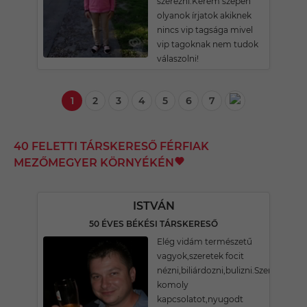
szerezni.Kérem szépen
olyanok írjatok akiknek
nincs vip tagsága mivel
vip tagoknak nem tudok
válaszolni!
1
2
3
4
5
6
7
40 FELETTI TÁRSKERESŐ FÉRFIAK
MEZŐMEGYER KÖRNYÉKÉN
ISTVÁN
50 ÉVES BÉKÉSI TÁRSKERESŐ
Elég vidám természetű
vagyok,szeretek focit
nézni,biliárdozni,bulizni.Szeretnék
komoly
kapcsolatot,nyugodt