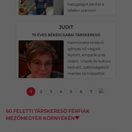
hazugságot,kérd el a
telefon számom
JUDIT
70 ÉVES BÉKÉSCSABAI TÁRSKERESŐ
Harmóniára törekvő,
igényes nő vagyok.
Nyitott, empatikus és
vidám. Utazás és kultúra
kedvelő, szélsőségektől
mentes természettel.
1
2
3
4
5
6
7
60 FELETTI TÁRSKERESŐ FÉRFIAK
MEZŐMEGYER KÖRNYÉKÉN