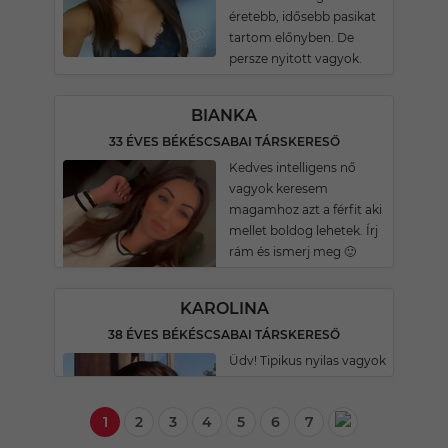
éretebb, idősebb pasikat
tartom előnyben. De
persze nyitott vagyok.
BIANKA
33 ÉVES BÉKÉSCSABAI TÁRSKERESŐ
Kedves intelligens nő
vagyok keresem
magamhoz azt a férfit aki
mellet boldog lehetek. Írj
rám és ismerj meg 🙂
KAROLINA
38 ÉVES BÉKÉSCSABAI TÁRSKERESŐ
Üdv! Tipikus nyilas vagyok
1
2
3
4
5
6
7