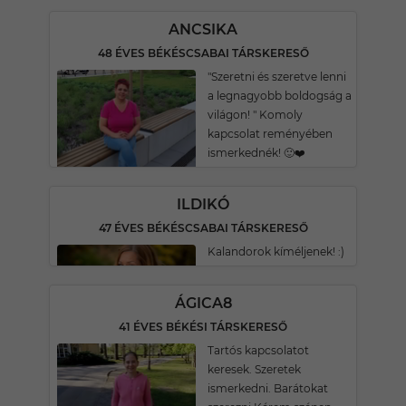
ANCSIKA
48 ÉVES BÉKÉSCSABAI TÁRSKERESŐ
"Szeretni és szeretve lenni
a legnagyobb boldogság a
világon! " Komoly
kapcsolat reményében
ismerkednék! 🙂❤️
ILDIKÓ
47 ÉVES BÉKÉSCSABAI TÁRSKERESŐ
Kalandorok kíméljenek! :)
ÁGICA8
41 ÉVES BÉKÉSI TÁRSKERESŐ
Tartós kapcsolatot
keresek. Szeretek
ismerkedni. Barátokat