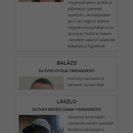
megoszthatom az élet jó
pillanatait ,szeretek
sportolni ,természetben
járni ,és nagyon otthon
vagyok a konyhában is ez
amolyan hobbi is nekem
,remélem sikerűl valakinek
felkelteni a figyelmét .
BALÁZS
34 ÉVES GYULAI TÁRSKERESŐ
Komoly kapcsolatot
keresek, Gyulán élek
LÁSZLO
32 ÉVES BÉKÉSCSABAI TÁRSKERESŐ
Sziasztok ismerkedni
szeretnék sétálni szeretek
biciklizni beszélgetni