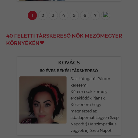
1
2
3
4
5
6
7
40 FELETTI TÁRSKERESŐ NŐK MEZŐMEGYER
KÖRNYÉKÉN
KOVÁCS
50 ÉVES BÉKÉSI TÁRSKERESŐ
Szia Látogató! Párom
keresem!
Kérem.csak.komoly
érdeklődők írjanak!
Köszönöm hogy
megnézted az
adatlapomat Legyen Szép
Napod! :) Ha szimpatikus
vagyok írj! Szép Napot!