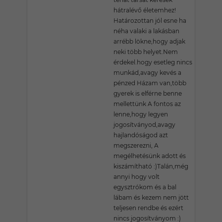
hátralévő életemhez!
Határozottan jól esne ha
néha valaki a lakásban
arrébb lökne,hogy adjak
neki több helyet.Nem
érdekel.hogy esetleg nincs
munkád,avagy kevés a
pénzed Házam van,több
gyerek is elférne benne
mellettünk A fontos az
lenne,hogy legyen
jogosítványod,avagy
hajlandóságod azt
megszerezni, A
megélhetésünk adott és
kiszámítható :)Talán,még
annyi hogy volt
egysztrókom és a bal
lábam és kezem nem jött
teljesen rendbe és ezért
nincs jogosítványom :)