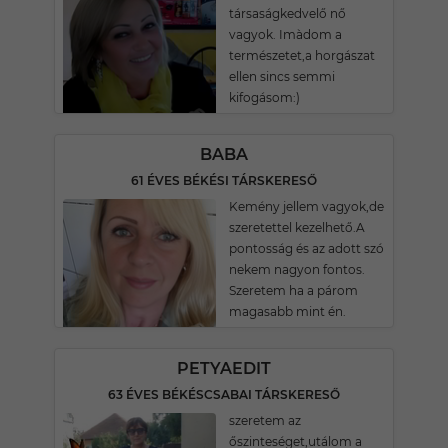
társaságkedvelő nő
vagyok. Imàdom a
természetet,a horgászat
ellen sincs semmi
kifogásom:)
BABA
61 ÉVES BÉKÉSI TÁRSKERESŐ
Kemény jellem vagyok,de
szeretettel kezelhető.A
pontosság és az adott szó
nekem nagyon fontos.
Szeretem ha a párom
magasabb mint én.
PETYAEDIT
63 ÉVES BÉKÉSCSABAI TÁRSKERESŐ
szeretem az
őszinteséget,utálom a