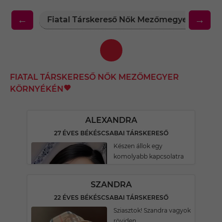
←
→
Fiatal Társkereső Nők Mezőmegyer Körny
FIATAL TÁRSKERESŐ NŐK MEZŐMEGYER
KÖRNYÉKÉN
ALEXANDRA
27 ÉVES BÉKÉSCSABAI TÁRSKERESŐ
Készen állok egy
komolyabb kapcsolatra
SZANDRA
22 ÉVES BÉKÉSCSABAI TÁRSKERESŐ
Sziasztok! Szandra vagyok
röviden