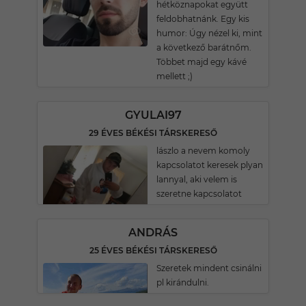
hétköznapokat együtt
feldobhatnánk. Egy kis
humor: Úgy nézel ki, mint
a következő barátnőm.
Többet majd egy kávé
mellett ;)
GYULAI97
29 ÉVES BÉKÉSI TÁRSKERESŐ
lászlo a nevem komoly
kapcsolatot keresek plyan
lannyal, aki velem is
szeretne kapcsolatot
ANDRÁS
25 ÉVES BÉKÉSI TÁRSKERESŐ
Szeretek mindent csinálni
pl kirándulni.