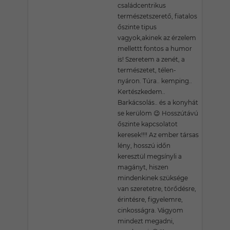
családcentrikus
természetszerető, fiatalos
őszinte tipus
vagyok,akinek az érzelem
mellettt fontos a humor
is! Szeretem a zenét, a
természetet, télen-
nyáron. Túra.. kemping..
Kertészkedem..
Barkácsolás.. és a konyhát
se kerülöm 😉 Hosszútávú
őszinte kapcsolatot
keresek!!!! Az ember társas
lény, hosszú időn
keresztül megsínyli a
magányt, hiszen
mindenkinek szüksége
van szeretetre, törődésre,
érintésre, figyelemre,
cinkosságra. Vágyom
mindezt megadni,