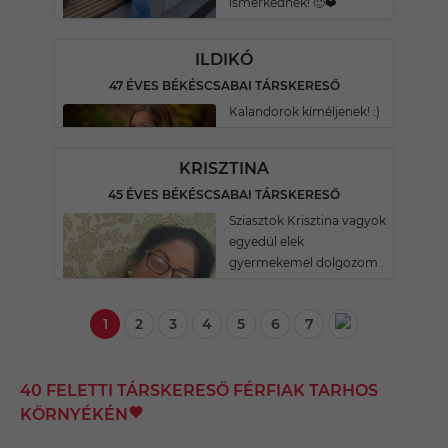
ismerkednék! 🙂❤️
ILDIKÓ
47 ÉVES BÉKÉSCSABAI TÁRSKERESŐ
Kalandorok kíméljenek! :)
KRISZTINA
45 ÉVES BÉKÉSCSABAI TÁRSKERESŐ
Sziasztok Krisztina vagyok
egyedül elek
gyermekemel dolgozom .
1
2
3
4
5
6
7
40 FELETTI TÁRSKERESŐ FÉRFIAK TARHOS
KÖRNYÉKÉN