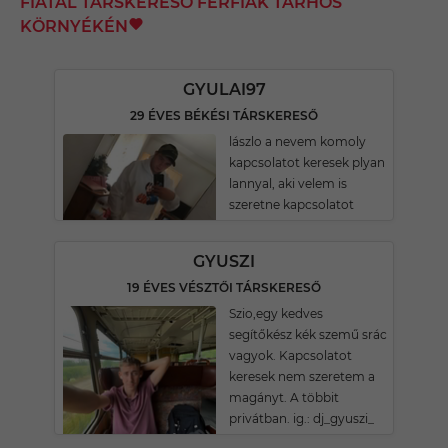
FIATAL TÁRSKERESŐ FÉRFIAK TARHOS
KÖRNYÉKÉN
GYULAI97
29 ÉVES BÉKÉSI TÁRSKERESŐ
lászlo a nevem komoly
kapcsolatot keresek plyan
lannyal, aki velem is
szeretne kapcsolatot
GYUSZI
19 ÉVES VÉSZTŐI TÁRSKERESŐ
Szio,egy kedves
segítőkész kék szemű srác
vagyok. Kapcsolatot
keresek nem szeretem a
magányt. A többit
privátban. ig.: dj_gyuszi_