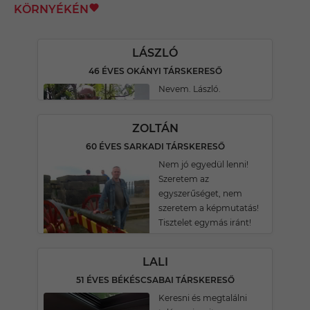
KÖRNYÉKÉN
LÁSZLÓ
46 ÉVES OKÁNYI TÁRSKERESŐ
Nevem. László.
ZOLTÁN
60 ÉVES SARKADI TÁRSKERESŐ
Nem jó egyedül lenni!
Szeretem az
egyszerűséget, nem
szeretem a képmutatás!
Tisztelet egymás iránt!
LALI
51 ÉVES BÉKÉSCSABAI TÁRSKERESŐ
Keresni és megtalálni