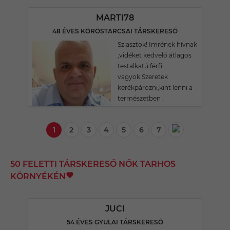
MARTI78
48 ÉVES KÖRÖSTARCSAI TÁRSKERESŐ
Sziasztok! Imrének hívnak
,vidéket kedvelő átlagos
testalkatú férfi
vagyok.Szeretek
kerékpározni,kint lenni a
természetben .
1
2
3
4
5
6
7
50 FELETTI TÁRSKERESŐ NŐK TARHOS
KÖRNYÉKÉN
JUCI
54 ÉVES GYULAI TÁRSKERESŐ