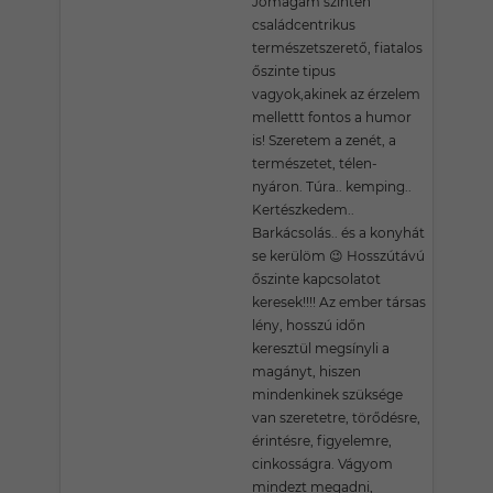
Jómagam szintén
családcentrikus
természetszerető, fiatalos
őszinte tipus
vagyok,akinek az érzelem
mellettt fontos a humor
is! Szeretem a zenét, a
természetet, télen-
nyáron. Túra.. kemping..
Kertészkedem..
Barkácsolás.. és a konyhát
se kerülöm 😉 Hosszútávú
őszinte kapcsolatot
keresek!!!! Az ember társas
lény, hosszú időn
keresztül megsínyli a
magányt, hiszen
mindenkinek szüksége
van szeretetre, törődésre,
érintésre, figyelemre,
cinkosságra. Vágyom
mindezt megadni,