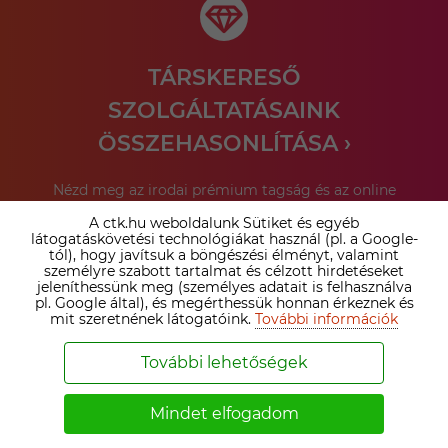
TÁRSKERESŐ
SZOLGÁLTATÁSAINK
ÖSSZEHASONLÍTÁSA ›
Nézd meg az irodai prémium tagság és az online
társkereső tagságok közötti különbséget. Válaszd ki a
A ctk.hu weboldalunk Sütiket és egyéb
számodra legelőnyösebb megoldást!
látogatáskövetési technológiákat használ (pl. a Google-
tól), hogy javítsuk a böngészési élményt, valamint
személyre szabott tartalmat és célzott hirdetéseket
Bővebben ›
jeleníthessünk meg (személyes adatait is felhasználva
pl. Google által), és megérthessük honnan érkeznek és
mit szeretnének látogatóink.
További információk
További lehetőségek
SZEMÉLYESEN IS SEGÍTÜNK A
PÁRVÁLASZTÁSBAN!
Mindet elfogadom