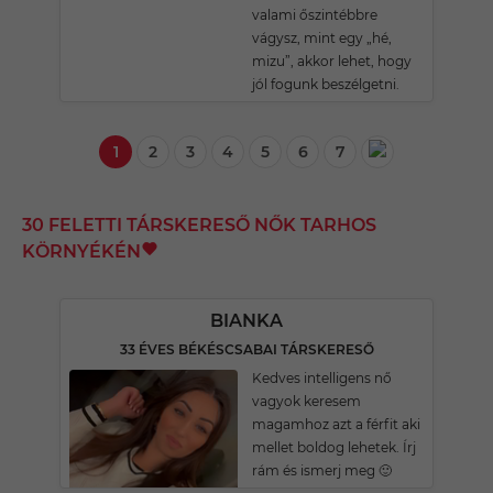
valami őszintébbre
vágysz, mint egy „hé,
mizu”, akkor lehet, hogy
jól fogunk beszélgetni.
1
2
3
4
5
6
7
30 FELETTI TÁRSKERESŐ NŐK TARHOS
KÖRNYÉKÉN
BIANKA
33 ÉVES BÉKÉSCSABAI TÁRSKERESŐ
Kedves intelligens nő
vagyok keresem
magamhoz azt a férfit aki
mellet boldog lehetek. Írj
rám és ismerj meg 🙂