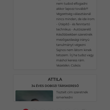
nem tudod elfogadni
akkor lapozz tovább!!!
Végzettség választásnál
nincs minden, de ide írom:
- Útépítő - és fenntartó
technikus - Autószerelő
Későbbiekben szeretnék
mezőgazdasági irányú
tanulmányt végezni
Sajnos nem látom kinek
tetszem. Írj ha tudsz vagy
máshol keress rám.
Vezetékn.:Csikós
ATTILA
34 ÉVES DOBOZI TÁRSKERESŐ
Tisztelt cím szeretnék
ismerkedni