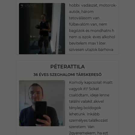
hobbi: vadászat, motorok-
autók, három
tetoválásom van .
fülbevalóm van, nem
bagózok és mondhatni h
nem is iszok. éves alkohol
bevitelem max 1 liter.
szívesen utazok bárhova
PÉTERATTILA
36 ÉVES SZEGHALOMI TÁRSKERESŐ
Komoly kapcsolat miatt
vagyok itt! Sokat
csalódtam, ideje lenne
találni valakit akivel
tényleg boldogok
lehetünk. Inkább
személyes találkozást
szeretem. Van
2gyeremekem, ha ezt