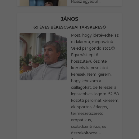
Rossz egyedül....
JÁNOS
69 ÉVES BÉKÉSCSABAI TÁRSKERESŐ
Most, hogy idetévedtél az
oldalamra, megosztok
Veled pár gondolatot.🙂
Egymást építő
hosszútávú őszinte
komoly kapcsolatot
keresek. Nem ígérem,
hogy lehozom a
csillagokat, de Te leszel a
legszebb csillagom! 52-58
közötti páromat keresem,
aki sportos, átlagos,
természetszerető,
empatikus,
családcentrikus, és
összeköltözne. -