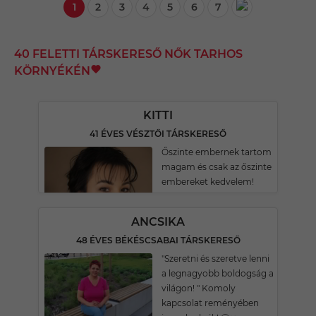
1
2
3
4
5
6
7
40 FELETTI TÁRSKERESŐ NŐK TARHOS
KÖRNYÉKÉN
KITTI
41 ÉVES VÉSZTŐI TÁRSKERESŐ
Őszinte embernek tartom
magam és csak az őszinte
embereket kedvelem!
ANCSIKA
48 ÉVES BÉKÉSCSABAI TÁRSKERESŐ
"Szeretni és szeretve lenni
a legnagyobb boldogság a
világon! " Komoly
kapcsolat reményében