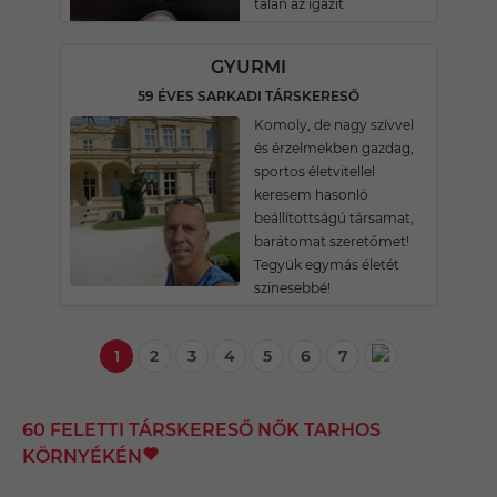
talán az igazit
GYURMI
59 ÉVES SARKADI TÁRSKERESŐ
Komoly, de nagy szívvel
és érzelmekben gazdag,
sportos életvitellel
keresem hasonló
beállítottságú társamat,
barátomat szeretőmet!
Tegyük egymás életét
szinesebbé!
1
2
3
4
5
6
7
60 FELETTI TÁRSKERESŐ NŐK TARHOS
KÖRNYÉKÉN