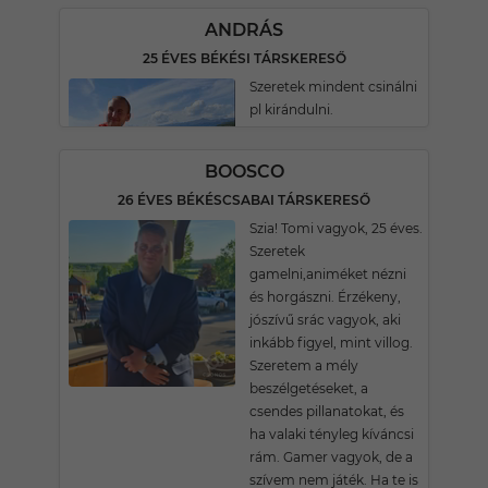
ANDRÁS
25 ÉVES BÉKÉSI TÁRSKERESŐ
Szeretek mindent csinálni
pl kirándulni.
BOOSCO
26 ÉVES BÉKÉSCSABAI TÁRSKERESŐ
Szia! Tomi vagyok, 25 éves.
Szeretek
gamelni,animéket nézni
és horgászni. Érzékeny,
jószívű srác vagyok, aki
inkább figyel, mint villog.
Szeretem a mély
beszélgetéseket, a
csendes pillanatokat, és
ha valaki tényleg kíváncsi
rám. Gamer vagyok, de a
szívem nem játék. Ha te is