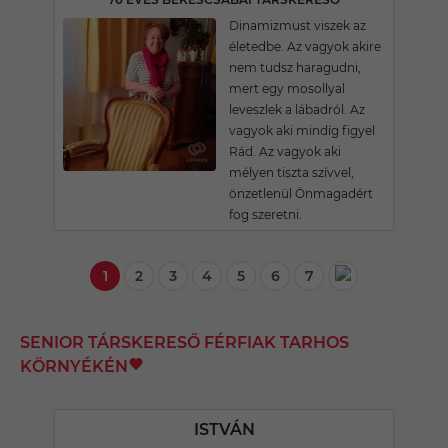
Dinamizmust viszek az
életedbe. Az vagyok akire
nem tudsz haragudni,
mert egy mosollyal
leveszlek a lábadról. Az
vagyok aki mindíg figyel
Rád. Az vagyok aki
mélyen tiszta szívvel,
önzetlenül Önmagadért
fog szeretni.
1
2
3
4
5
6
7
SENIOR TÁRSKERESŐ FÉRFIAK TARHOS
KÖRNYÉKÉN
ISTVÁN