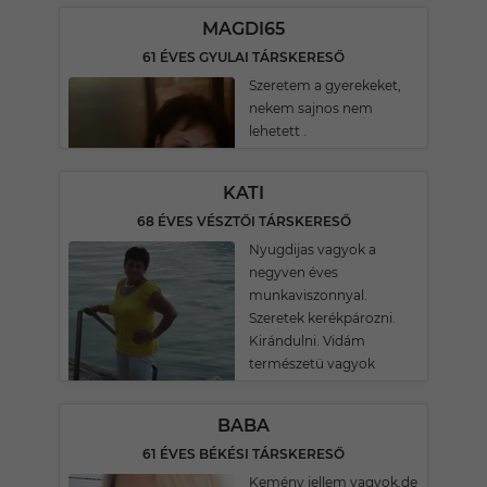
MAGDI65
61 ÉVES GYULAI TÁRSKERESŐ
Szeretem a gyerekeket,
nekem sajnos nem
lehetett .
KATI
68 ÉVES VÉSZTŐI TÁRSKERESŐ
Nyugdijas vagyok a
negyven éves
munkaviszonnyal.
Szeretek kerékpározni.
Kirándulni. Vidám
természetü vagyok
BABA
61 ÉVES BÉKÉSI TÁRSKERESŐ
Kemény jellem vagyok,de