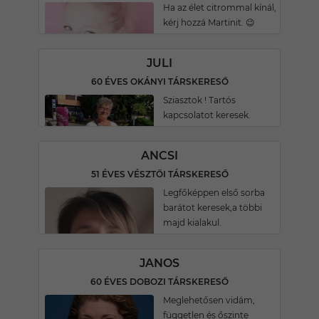
Ha az élet citrommal kínál,
kérj hozzá Martinit. 😉
JULI
60 ÉVES OKÁNYI TÁRSKERESŐ
Sziasztok ! Tartós
kapcsolatot keresek.
ANCSI
51 ÉVES VÉSZTŐI TÁRSKERESŐ
Legfőképpen első sorba
barátot keresek,a többi
majd kialakul.
JANOS
60 ÉVES DOBOZI TÁRSKERESŐ
Meglehetősen vidám,
független és őszinte