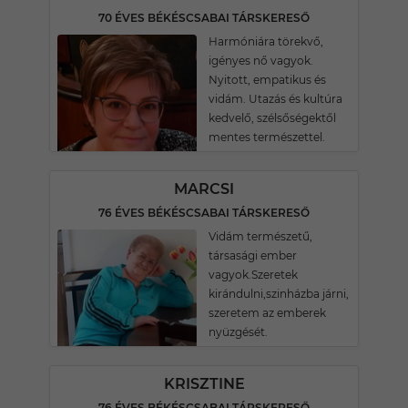
70 ÉVES BÉKÉSCSABAI TÁRSKERESŐ
Harmóniára törekvő,
igényes nő vagyok.
Nyitott, empatikus és
vidám. Utazás és kultúra
kedvelő, szélsőségektől
mentes természettel.
MARCSI
76 ÉVES BÉKÉSCSABAI TÁRSKERESŐ
Vidám természetű,
társasági ember
vagyok.Szeretek
kirándulni,szinházba járni,
szeretem az emberek
nyüzgését.
KRISZTINE
76 ÉVES BÉKÉSCSABAI TÁRSKERESŐ