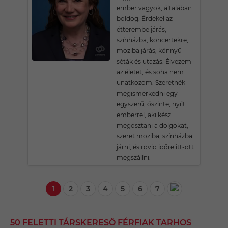
ember vagyok, általában
boldog. Érdekel az
étterembe járás,
színházba, koncertekre,
moziba járás, könnyű
séták és utazás. Élvezem
az életet, és soha nem
unatkozom. Szeretnék
megismerkedni egy
egyszerű, őszinte, nyílt
emberrel, aki kész
megosztani a dolgokat,
szeret moziba, színházba
járni, és rövid időre itt-ott
megszállni.
1
2
3
4
5
6
7
50 FELETTI TÁRSKERESŐ FÉRFIAK TARHOS