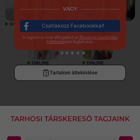
VAGY
ONLINE
ONLINE
ONLINE
ONLINE
Csatlakozz Facebookkal!
A regisztrációval elfogadod az
Általános Szerződési
Feltételek
ben foglaltakat.
ONLINE
ONLINE
Tartalom áttekintése
TARHOSI TÁRSKERESŐ TAGJAINK