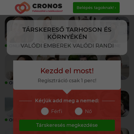
Belépés tagoknak! ›
TÁRSKERESŐ TARHOSON ÉS
KÖRNYÉKÉN
VALÓDI EMBEREK VALÓDI RANDI
ONLINE
ONLINE
ONLINE
ONLINE
Kezdd el most!
Regisztráció csak 1 perc!
ONLINE
ONLINE
ONLINE
ONLINE
Kérjük add meg a nemed:
Férfi
Nő
ONLINE
ONLINE
ONLINE
ONLINE
Társkeresés megkezdése