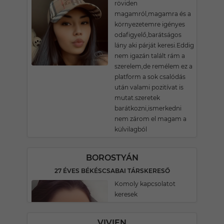
röviden
magamról,magamra és a
környezetemre igényes
odafigyelő,barátságos
lány aki párját keresi.Eddig
nem igazán talált rám a
szerelem,de remélem ez a
platform a sok csalódás
után valami pozitívat is
mutat.szeretek
barátkozni,ismerkedni
nem zárom el magam a
külvilagból
BOROSTYÁN
27 ÉVES BÉKÉSCSABAI TÁRSKERESŐ
Komoly kapcsolatot
keresek
VIVIEN