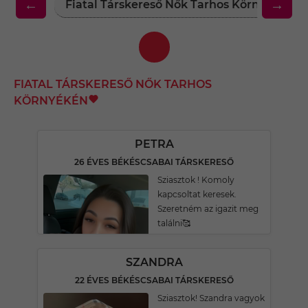
←
→
Fiatal Társkereső Nők Tarhos Környékén
FIATAL TÁRSKERESŐ NŐK TARHOS
KÖRNYÉKÉN
PETRA
26 ÉVES BÉKÉSCSABAI TÁRSKERESŐ
Sziasztok ! Komoly
kapcsoltat keresek.
Szeretném az igazit meg
találni🥰
SZANDRA
22 ÉVES BÉKÉSCSABAI TÁRSKERESŐ
Sziasztok! Szandra vagyok