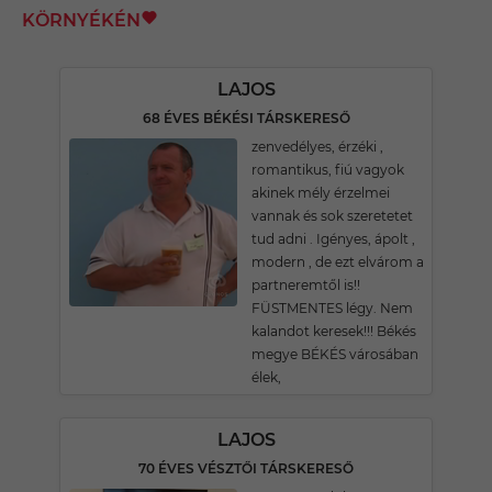
KÖRNYÉKÉN
LAJOS
68 ÉVES BÉKÉSI TÁRSKERESŐ
zenvedélyes, érzéki ,
romantikus, fiú vagyok
akinek mély érzelmei
vannak és sok szeretetet
tud adni . Igényes, ápolt ,
modern , de ezt elvárom a
partneremtől is!!
FÜSTMENTES légy. Nem
kalandot keresek!!! Békés
megye BÉKÉS városában
élek,
LAJOS
70 ÉVES VÉSZTŐI TÁRSKERESŐ