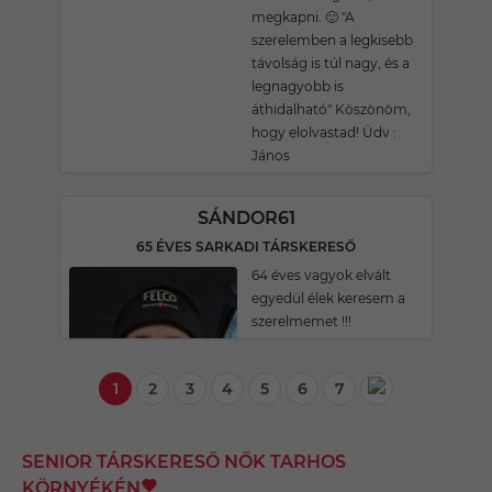
megkapni. 🙂 "A
szerelemben a legkisebb
távolság is túl nagy, és a
legnagyobb is
áthidalható" Köszönöm,
hogy elolvastad! Üdv :
János
SÁNDOR61
65 ÉVES SARKADI TÁRSKERESŐ
64 éves vagyok elvált
egyedül élek keresem a
szerelmemet !!!
1
2
3
4
5
6
7
SENIOR TÁRSKERESŐ NŐK TARHOS
KÖRNYÉKÉN