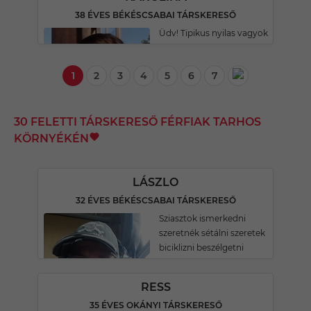
38 ÉVES BÉKÉSCSABAI TÁRSKERESŐ
Üdv! Tipikus nyilas vagyok
1
2
3
4
5
6
7
30 FELETTI TÁRSKERESŐ FÉRFIAK TARHOS
KÖRNYÉKÉN
LÁSZLO
32 ÉVES BÉKÉSCSABAI TÁRSKERESŐ
Sziasztok ismerkedni
szeretnék sétálni szeretek
biciklizni beszélgetni
RESS
35 ÉVES OKÁNYI TÁRSKERESŐ