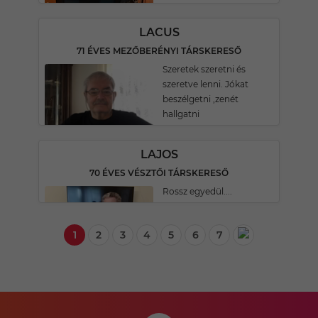
LACUS
71 ÉVES MEZŐBERÉNYI TÁRSKERESŐ
Szeretek szeretni és
szeretve lenni. Jókat
beszélgetni ,zenét
hallgatni
LAJOS
70 ÉVES VÉSZTŐI TÁRSKERESŐ
Rossz egyedül....
1
2
3
4
5
6
7