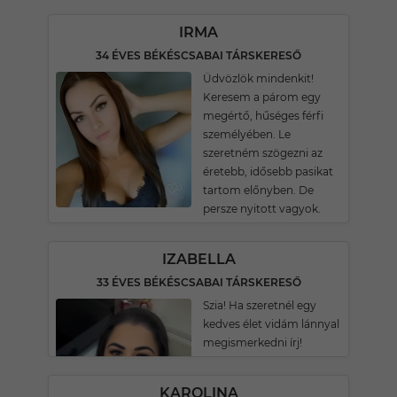
IRMA
34 ÉVES BÉKÉSCSABAI TÁRSKERESŐ
Üdvözlök mindenkit!
Keresem a párom egy
megértő, hűséges férfi
személyében. Le
szeretném szögezni az
éretebb, idősebb pasikat
tartom előnyben. De
persze nyitott vagyok.
IZABELLA
33 ÉVES BÉKÉSCSABAI TÁRSKERESŐ
Szia! Ha szeretnél egy
kedves élet vidám lánnyal
megismerkedni írj!
KAROLINA