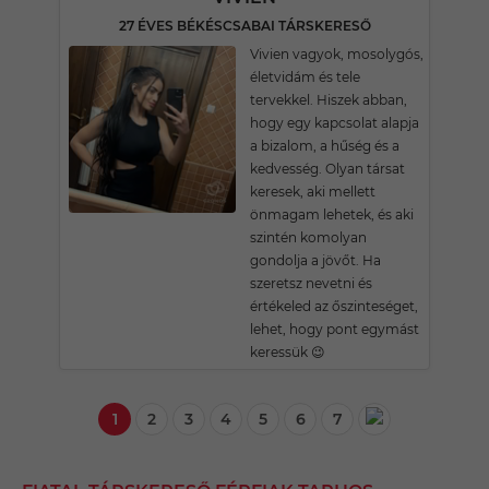
27 ÉVES BÉKÉSCSABAI TÁRSKERESŐ
Vivien vagyok, mosolygós,
életvidám és tele
tervekkel. Hiszek abban,
hogy egy kapcsolat alapja
a bizalom, a hűség és a
kedvesség. Olyan társat
keresek, aki mellett
önmagam lehetek, és aki
szintén komolyan
gondolja a jövőt. Ha
szeretsz nevetni és
értékeled az őszinteséget,
lehet, hogy pont egymást
keressük 😉
1
2
3
4
5
6
7