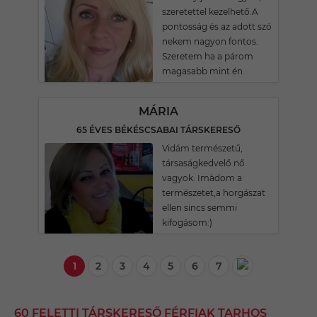
szeretettel kezelhető.A
pontosság és az adott szó
nekem nagyon fontos.
Szeretem ha a párom
magasabb mint én.
MÁRIA
65 ÉVES BÉKÉSCSABAI TÁRSKERESŐ
Vidám természetű,
társaságkedvelő nő
vagyok. Imàdom a
természetet,a horgászat
ellen sincs semmi
kifogásom:)
1
2
3
4
5
6
7
60 FELETTI TÁRSKERESŐ FÉRFIAK TARHOS