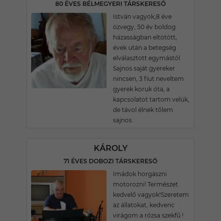
80 ÉVES BÉLMEGYERI TÁRSKERESŐ
István vagyok,8 éve
özvegy, 50 év boldog
házasságban eltötött,
évek után a betegség
elválasztott egymástól
Sajnos saját gyereker
nincsen, 3 fiut neveltem
gyerek koruk óta, a
kapcsolatot tartom velük,
de távol élnek tőlem
sajnos.
KÁROLY
71 ÉVES DOBOZI TÁRSKERESŐ
Imádok horgászni
motorozni! Természet
kedvelő vagyok!Szeretem
az állatokat, kedvenc
virágom a rózsa szekfű !