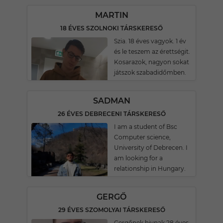
MARTIN
18 ÉVES SZOLNOKI TÁRSKERESŐ
Szia. 18 éves vagyok. 1 év
és le teszem az érettségit.
Kosarazok, nagyon sokat
játszok szabadidőmben.
SADMAN
26 ÉVES DEBRECENI TÁRSKERESŐ
I am a student of Bsc
Computer science,
University of Debrecen. I
am looking for a
relationship in Hungary.
GERGŐ
29 ÉVES SZOMOLYAI TÁRSKERESŐ
Gergőnek hivnak 28 éves