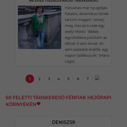
66 ÉVES TISZAÚJVÁROSI TÁRSKERESŐ
Hatvanas-már nyugdíjas-
fiatalos, dinamikus nőnek
tartom magam. Ismerj
meg, hisz ez is csak egy
esély! Mottó: "Békés
együttélésre jutottam az
idővel: ő sem követ, én
sem szaladok el előle, egy
napon találkozunk." (Mario
Lago)
1
2
3
4
5
6
7
60 FELETTI TÁRSKERESŐ FÉRFIAK HEJŐPAPI
KÖRNYÉKÉN
DENISZ59