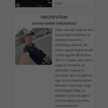
ÉVES
HEGYIFUTAM
40 ÉVES EMŐDI TÁRSKERESŐ
Rally-rajongó vagyok, de a
kanyarokat az életben is
szeretem bevenni –
lehetőleg valakivel, aki
velem együtt kapaszkodik
a jobb egyben 😄 39 éves,
188 cm magas, kék szemű
vagyok, Emődről. Az
adrenalin megvan a
sportban, de a nyugalmat
egy őszinte kapcsolatban
keresem. Nem kell, hogy
pilóta legyél, elég, ha
stabilan tudsz navigálni –
és nem bánod, ha néha
sarasak leszünk!