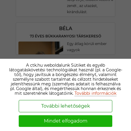
zenét , az utazást,
kirándulást.
BÉLA
73 ÉVES BÜKKARANYOSI TÁRSKERESŐ
Egy átlag körüli ember
vagyok
A ctk.hu weboldalunk Sütiket és egyéb
JÁNOS
látogatáskövetési technológiákat használ (pl. a Google-
tól), hogy javítsuk a böngészési élményt, valamint
71 ÉVES SAJÓBÁBONYI TÁRSKERESŐ
személyre szabott tartalmat és célzott hirdetéseket
Vidám őszinte nem
jeleníthessünk meg (személyes adatait is felhasználva
dohányzó, társasági ivó.
pl. Google által), és megérthessük honnan érkeznek és
mit szeretnének látogatóink.
További információk
GYULA
További lehetőségek
79 ÉVES MEZŐCSÁTI TÁRSKERESŐ
Félek hogy bármi érhet.
Mindet elfogadom
kell hogy legyen