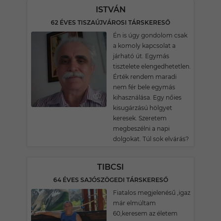
ISTVÁN
62 ÉVES TISZAÚJVÁROSI TÁRSKERESŐ
Én is úgy gondolom csak
a komoly kapcsolat a
járható út. Egymás
tisztelete elengedhetetlen.
Érték rendem maradi
nem fér bele egymás
kihasználása. Egy nőies
kisugárzású hölgyet
keresek. Szeretem
megbeszélni a napi
dolgokat. Túl sok elvárás?
TIBCSI
64 ÉVES SAJÓSZÖGEDI TÁRSKERESŐ
Fiatalos megjelenésű ,igaz
már elmúltam
60,keresem az életem