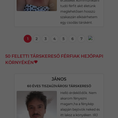
érzéseket kommunikálni
tudó férfit akit életünk
meglehetősen hosszú
szakaszán elkísérhetem
egy csodás társként.
1
2
3
4
5
6
7
50 FELETTI TÁRSKERESŐ FÉRFIAK HEJŐPAPI
KÖRNYÉKÉN
JÁNOS
60 ÉVES TISZAÚJVÁROSI TÁRSKERESŐ
Helló érdeklődők. Nem
akarom fényezni
magam,ha a fénykép
alapján bejövök neked és
itt laksz a könyéken. IRJ