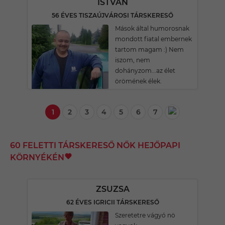
ISTVÁN
56 ÉVES TISZAÚJVÁROSI TÁRSKERESŐ
Mások által humorosnak
mondott fiatal embernek
tartom magam :) Nem
iszom, nem
dohányzom...az élet
örömének élek.
1
2
3
4
5
6
7
60 FELETTI TÁRSKERESŐ NŐK HEJŐPAPI
KÖRNYÉKÉN
ZSUZSA
62 ÉVES IGRICII TÁRSKERESŐ
Szeretetre vágyó nö