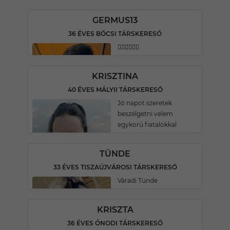
GERMUS13
36 ÉVES BŐCSI TÁRSKERESŐ
🏳️‍🌈🏳️‍🌈🏳️‍🌈
KRISZTINA
40 ÉVES MÁLYII TÁRSKERESŐ
Jó napot szeretek
beszélgetni velem
egykorú fiatalokkal
TÜNDE
33 ÉVES TISZAÚJVÁROSI TÁRSKERESŐ
Vàradi Tünde
KRISZTA
36 ÉVES ÓNODI TÁRSKERESŐ