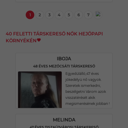
1
2
3
4
5
6
7
40 FELETTI TÁRSKERESŐ NŐK HEJŐPAPI
KÖRNYÉKÉN
IBOJA
48 ÉVES MEZŐCSÁTI TÁRSKERESŐ
Egyedülálló,47 éves
jókedélyü nő vagyok.
Szeretek ismerkedni,
beszélgetni Várom azok
visszatérését akik
megismerésének jobban !
MELINDA
47 ÉVES TISZAÚJVÁROSI TÁRSKERESŐ