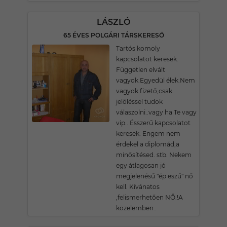
LÁSZLÓ
65 ÉVES POLGÁRI TÁRSKERESŐ
Tartós komoly
kapcsolatot keresek.
Független elvált
vagyok.Egyedül élek.Nem
vagyok fizető,csak
jelöléssel tudok
válaszolni..vagy ha Te vagy
vip.. Ésszerű kapcsolatot
keresek. Engem nem
érdekel a diplomád,a
minősítésed. stb. Nekem
egy átlagosan jó
megjelenésű "ép eszű" nő
kell. Kívánatos
,felismerhetően NŐ.!A
közelemben..