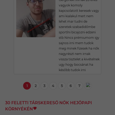
vagyok komoly
kapcsolatott keresek vagy
ami kialakul mert nem
lehet mar tudni de
szeretek szabadidőmbe
sportlni bicajozni edzeni
stb Nincs prémiumom igy
sajnos irni mem tudok
meg minek fizesek ha nők
nagyrészt nem irnak
vissza tisztelet a kivételnek
ugy hogy bocsánat ha
később tudok irni
1
2
3
4
5
6
7
30 FELETTI TÁRSKERESŐ NŐK HEJŐPAPI
KÖRNYÉKÉN