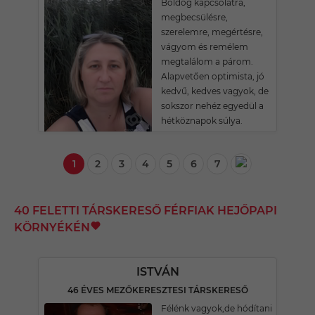
Boldog kapcsolatra,
megbecsülésre,
szerelemre, megértésre,
vágyom és remélem
megtalálom a párom.
Alapvetően optimista, jó
kedvű, kedves vagyok, de
sokszor nehéz egyedül a
hétköznapok súlya.
1
2
3
4
5
6
7
40 FELETTI TÁRSKERESŐ FÉRFIAK HEJŐPAPI
KÖRNYÉKÉN
ISTVÁN
46 ÉVES MEZŐKERESZTESI TÁRSKERESŐ
Félénk vagyok,de hódítani