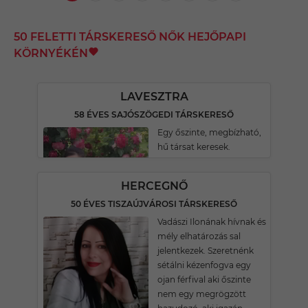
50 FELETTI TÁRSKERESŐ NŐK HEJŐPAPI
KÖRNYÉKÉN
LAVESZTRA
58 ÉVES SAJÓSZÖGEDI TÁRSKERESŐ
Egy őszinte, megbízható,
hű társat keresek.
HERCEGNŐ
50 ÉVES TISZAÚJVÁROSI TÁRSKERESŐ
Vadászi Ilonának hívnak és
mély elhatározás sal
jelentkezek. Szeretnénk
sétálni kézenfogva egy
ojan férfival aki őszinte
nem egy megrögzött