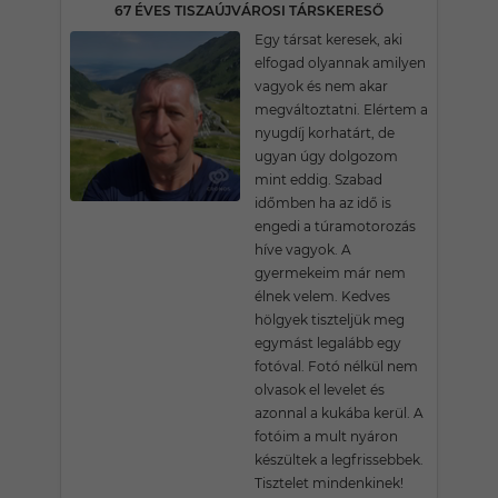
67 ÉVES TISZAÚJVÁROSI TÁRSKERESŐ
Egy társat keresek, aki
elfogad olyannak amilyen
vagyok és nem akar
megváltoztatni. Elértem a
nyugdíj korhatárt, de
ugyan úgy dolgozom
mint eddig. Szabad
időmben ha az idő is
engedi a túramotorozás
híve vagyok. A
gyermekeim már nem
élnek velem. Kedves
hölgyek tiszteljük meg
egymást legalább egy
fotóval. Fotó nélkül nem
olvasok el levelet és
azonnal a kukába kerül. A
fotóim a mult nyáron
készültek a legfrissebbek.
Tisztelet mindenkinek!