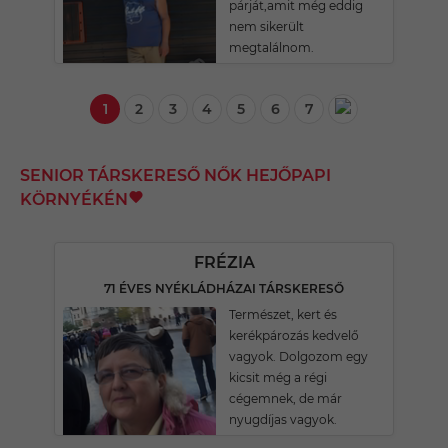
párját,amit még eddig
nem sikerült
megtalálnom.
1
2
3
4
5
6
7
SENIOR TÁRSKERESŐ NŐK HEJŐPAPI
KÖRNYÉKÉN
FRÉZIA
71 ÉVES NYÉKLÁDHÁZAI TÁRSKERESŐ
Természet, kert és
kerékpározás kedvelő
vagyok. Dolgozom egy
kicsit még a régi
cégemnek, de már
nyugdíjas vagyok.