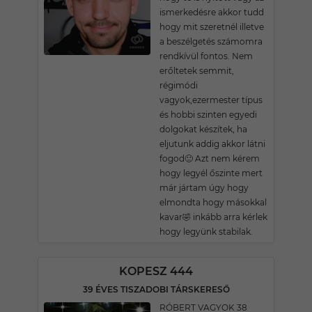
ismerkedésre akkor tudd
hogy mit szeretnél illetve
a beszélgetés számomra
rendkívül fontos. Nem
erőltetek semmit,
régimódi
vagyok,ezermester típus
és hobbi szinten egyedi
dolgokat készítek, ha
eljutunk addig akkor látni
fogod🙂 Azt nem kérem
hogy legyél őszinte mert
már jártam úgy hogy
elmondta hogy másokkal
kavar🤣 inkább arra kérlek
hogy legyünk stabilak.
KOPESZ 444
39 ÉVES TISZADOBI TÁRSKERESŐ
RÓBERT VAGYOK 38