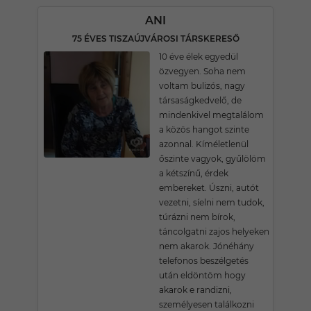
ANI
75 ÉVES TISZAÚJVÁROSI TÁRSKERESŐ
10 éve élek egyedül
özvegyen. Soha nem
voltam bulizós, nagy
társaságkedvelő, de
mindenkivel megtalálom
a közös hangot szinte
azonnal. Kíméletlenül
őszinte vagyok, gyűlölöm
a kétszínű, érdek
embereket. Úszni, autót
vezetni, síelni nem tudok,
túrázni nem bírok,
táncolgatni zajos helyeken
nem akarok. Jónéhány
telefonos beszélgetés
után eldöntöm hogy
akarok e randizni,
személyesen találkozni