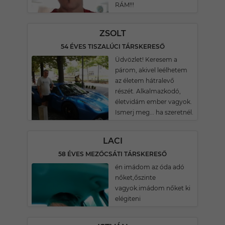
RÁM!!!
ZSOLT
54 ÉVES TISZALÚCI TÁRSKERESŐ
Üdvözlet! Keresem a
párom, akivel leélhetem
az életem hátralevő
részét. Alkalmazkodó,
életvidám ember vagyok.
Ismerj meg... ha szeretnél.
LACI
58 ÉVES MEZŐCSÁTI TÁRSKERESŐ
én imádom az óda adó
nőket,őszinte
vagyok.imádom nőket ki
elégiteni