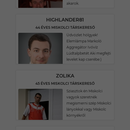
akarok.
HIGHLANDER81
44 ÉVES MISKOLCI TÁRSKERESŐ
Üdvözlet hölgyek!
Elemlámpa Markoló
Aggregátor Ivóvíz
Lúdtalpbetét Aki megfejti
levelet kap cserébe:)
ZOLIKA
45 ÉVES MISKOLCI TÁRSKERESŐ
Sziasztok én Miskolci
vagyok szeretnék
megismerni szép Miskolci
lányokkal vagy Miskolc
környékről