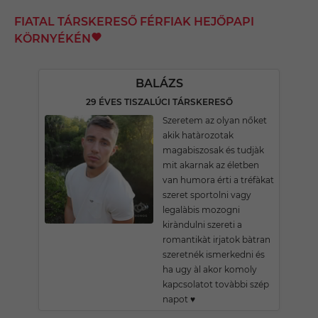
FIATAL TÁRSKERESŐ FÉRFIAK HEJŐPAPI
KÖRNYÉKÉN
BALÁZS
29 ÉVES TISZALÚCI TÁRSKERESŐ
Szeretem az olyan nőket
akik hatàrozotak
magabiszosak és tudjàk
mit akarnak az életben
van humora érti a tréfàkat
szeret sportolni vagy
legalàbis mozogni
kiràndulni szereti a
romantikàt irjatok bàtran
szeretnék ismerkedni és
ha ugy àl akor komoly
kapcsolatot tovàbbi szép
napot ♥️