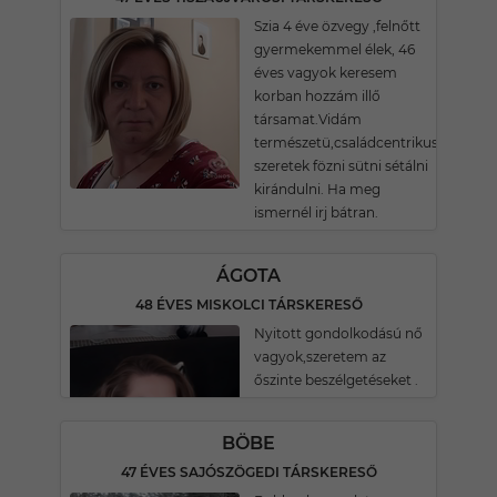
Szia 4 éve özvegy ,felnőtt
gyermekemmel élek, 46
éves vagyok keresem
korban hozzám illő
társamat.Vidám
természetü,családcentrikus
szeretek fözni sütni sétálni
kirándulni. Ha meg
ismernél irj bátran.
ÁGOTA
48 ÉVES MISKOLCI TÁRSKERESŐ
Nyitott gondolkodású nő
vagyok,szeretem az
őszinte beszélgetéseket .
BÖBE
47 ÉVES SAJÓSZÖGEDI TÁRSKERESŐ