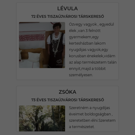
LÉVULA
72 ÉVES TISZAÚJVÁROSI TÁRSKERESŐ
Özvegy vagyok , egyedül
élek ,van 3 felnött
gyermekem,egy
kertesházban lakom
nyugdijas vagyok,egy
korusban énekelek,vidám
az alap természetem talán
ennyit,majd a többit
személyesen.
ZSÓKA
73 ÉVES TISZAÚJVÁROSI TÁRSKERESŐ
Szeretném a nyugdíjas
éveimet boldogságban ,
szeretetben élni.Szeretem
a természetet.