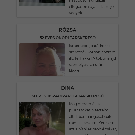
hazudozó, aki igazán
elfogadom ojan ak amije
vagyok!
RÓZSA
52 ÉVES ÓNODI TÁRSKERESŐ
Ismerkedni,barátkozni
szeretnék korban hozzám
illő férfiakkal!A többi majd
személyes tali után
kiderül!
DINA
51 ÉVES TISZAÚJVÁROSI TÁRSKERESŐ
Meg merem élni a
pillanatokat.A tetteim
általaban hangosabbak,
mint a szavaim. Keresem
azt a bízni és problémákat,