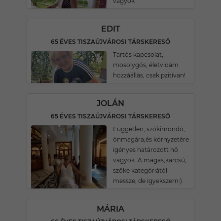
vagyok
EDIT
65 ÉVES TISZAÚJVÁROSI TÁRSKERESŐ
Tartós kapcsolat,
mosolygós, életvidám
hozzáállás, csak pzitívan!
JOLÁN
65 ÉVES TISZAÚJVÁROSI TÁRSKERESŐ
Független, szókimondó,
önmagára,és környzetére
igényes határozott nő
vagyok. A magas,karcsú,
szőke kategóriától
messze, de igyekszem:)
MÁRIA