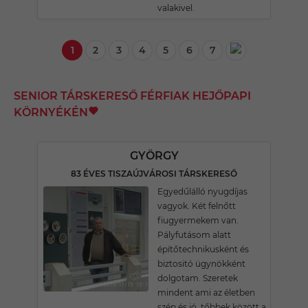
valakivel.
1
2
3
4
5
6
7
SENIOR TÁRSKERESŐ FÉRFIAK HEJŐPAPI
KÖRNYÉKÉN
GYÖRGY
83 ÉVES TISZAÚJVÁROSI TÁRSKERESŐ
Egyedűlálló nyugdíjas
vagyok. Két felnőtt
fiugyermekem van.
Pályfutásom alatt
építőtechnikusként és
biztositó ügynökként
dolgotam. Szeretek
mindent ami az életben
szép és jó, tőbbek között a