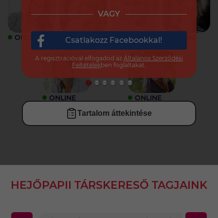
VAGY
ONLINE
ONLINE
ONLINE
ONLINE
Csatlakozz Facebookkal!
A regisztrációval elfogadod az
Általános Szerződési
Feltételek
ben foglaltakat.
ONLINE
ONLINE
Tartalom áttekintése
HEJŐPAPII TÁRSKERESŐ TAGJAINK