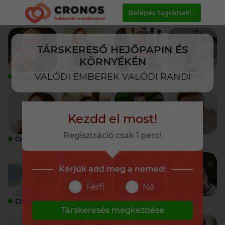
Belépés tagoknak! ›
TÁRSKERESŐ HEJŐPAPIN ÉS
KÖRNYÉKÉN
VALÓDI EMBEREK VALÓDI RANDI
ONLINE
ONLINE
ONLINE
ONLINE
Kezdd el most!
Regisztráció csak 1 perc!
ONLINE
ONLINE
ONLINE
ONLINE
Kérjük add meg a nemed:
Férfi
Nő
ONLINE
ONLINE
ONLINE
ONLINE
Társkeresés megkezdése