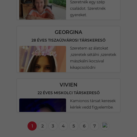
Szeretnék egy szép
családot. Szeretnék
gyereket.
GEORGINA
28 ÉVES TISZAÚJVÁROSI TÁRSKERESŐ
Szeretem az álatokat
,szeretek sétálni ,szeretek
mászkálni kocsival
kikapcsolódni
VIVIEN
22 ÉVES MISKOLCI TÁRSKERESŐ
Kamionos társat keresek
kérlek vedd figyelembe.
1
2
3
4
5
6
7