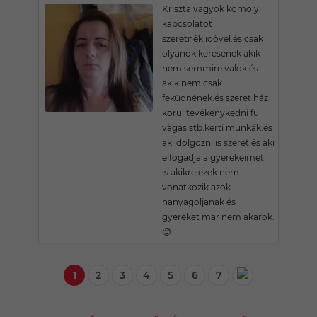
Kriszta vagyok komoly
kapcsolatot
szeretnék.idòvel.és csak
olyanok keresenek akik
nem semmire valok.és
akik nem csak
feküdnének.és szeret ház
körül tevékenykedni fü
vàgas stb.kerti munkák.és
aki dolgozni is szeret.és aki
elfogadja a gyerekeimet
is.akikre ezek nem
vonatkozik azok
hanyagoljanak és
gyereket már nem akarok.
🥵
1
2
3
4
5
6
7