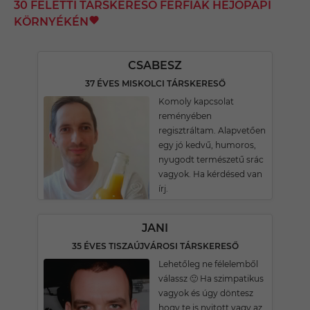
30 FELETTI TÁRSKERESŐ FÉRFIAK HEJŐPAPI
KÖRNYÉKÉN
CSABESZ
37 ÉVES MISKOLCI TÁRSKERESŐ
Komoly kapcsolat
reményében
regisztráltam. Alapvetően
egy jó kedvű, humoros,
nyugodt természetű srác
vagyok. Ha kérdésed van
írj.
JANI
35 ÉVES TISZAÚJVÁROSI TÁRSKERESŐ
Lehetőleg ne félelemből
válassz 🙂 Ha szimpatikus
vagyok és úgy döntesz
hogy te is nyitott vagy az