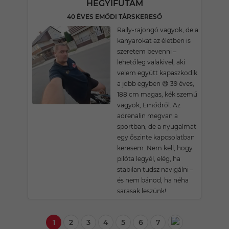
HEGYIFUTAM
40 ÉVES EMŐDI TÁRSKERESŐ
Rally-rajongó vagyok, de a
kanyarokat az életben is
szeretem bevenni –
lehetőleg valakivel, aki
velem együtt kapaszkodik
a jobb egyben 😄 39 éves,
188 cm magas, kék szemű
vagyok, Emődről. Az
adrenalin megvan a
sportban, de a nyugalmat
egy őszinte kapcsolatban
keresem. Nem kell, hogy
pilóta legyél, elég, ha
stabilan tudsz navigálni –
és nem bánod, ha néha
sarasak leszünk!
1
2
3
4
5
6
7