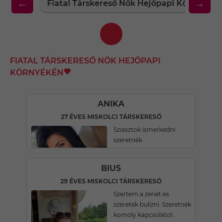
←
→
Fiatal Társkereső Nők Hejőpapi Környékén
FIATAL TÁRSKERESŐ NŐK HEJŐPAPI
KÖRNYÉKÉN
ANIKA
27 ÉVES MISKOLCI TÁRSKERESŐ
Sziasztok ismerkedni
szeretnék.
BIUS
29 ÉVES MISKOLCI TÁRSKERESŐ
Szertem a zenét és
szeretek bulizni. Szeretnék
komoly kapcsolatot.