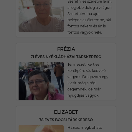
Szeretni és szeretve lenni,
a legjobb dolog a világon.
Szeretném ha újra
belépne az életembe, aki
fontos nekem és én is
fontos vagyok neki.
FRÉZIA
71 ÉVES NYÉKLÁDHÁZAI TÁRSKERESŐ
Természet, kert és
kerékpározás kedvelő
vagyok. Dolgozom egy
kicsit még a régi
cégemnek, de már
nyugdíjas vagyok.
ELIZABET
78 ÉVES BŐCSI TÁRSKERESŐ
Házias, megbízható