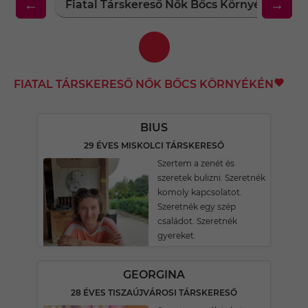
←
→
Fiatal Társkereső Nők Bőcs Környékén
FIATAL TÁRSKERESŐ NŐK BŐCS KÖRNYÉKÉN
BIUS
29 ÉVES MISKOLCI TÁRSKERESŐ
Szertem a zenét és
szeretek bulizni. Szeretnék
komoly kapcsolatot.
Szeretnék egy szép
családot. Szeretnék
gyereket.
GEORGINA
28 ÉVES TISZAÚJVÁROSI TÁRSKERESŐ