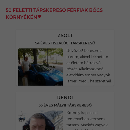
50 FELETTI TÁRSKERESŐ FÉRFIAK BŐCS
KÖRNYÉKÉN
ZSOLT
54 ÉVES TISZALÚCI TÁRSKERESŐ
Üdvözlet! Keresem a
párom, akivel leélhetem
az életem hátralevő
részét. Alkalmazkodó,
életvidám ember vagyok.
Ismerj meg... ha szeretnél.
RENDI
55 ÉVES MÁLYII TÁRSKERESŐ
Komoly kapcsolat
reményében keresem
tarsam. Mackós vagyok