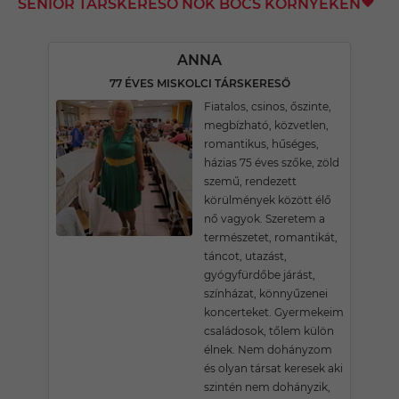
SENIOR TÁRSKERESŐ NŐK BŐCS KÖRNYÉKÉN
ANNA
77 ÉVES MISKOLCI TÁRSKERESŐ
Fiatalos, csinos, őszinte,
megbízható, közvetlen,
romantikus, hűséges,
házias 75 éves szőke, zöld
szemű, rendezett
körülmények között élő
nő vagyok. Szeretem a
természetet, romantikát,
táncot, utazást,
gyógyfürdőbe járást,
színházat, könnyűzenei
koncerteket. Gyermekeim
családosok, tőlem külön
élnek. Nem dohányzom
és olyan társat keresek aki
szintén nem dohányzik,