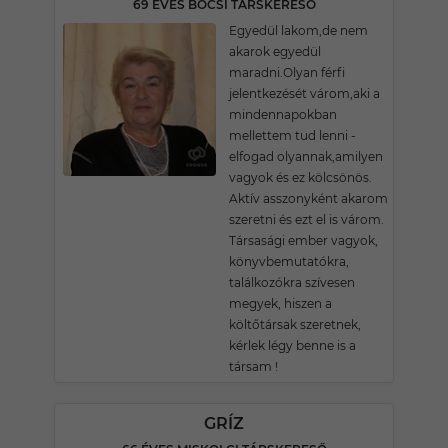
69 ÉVES BŐCSI TÁRSKERESŐ
Egyedül lakom,de nem
akarok egyedül
maradni.Olyan férfi
jelentkezését várom,aki a
mindennapokban
mellettem tud lenni -
elfogad olyannak,amilyen
vagyok és ez kölcsönös.
Aktív asszonyként akarom
szeretni és ezt el is várom.
Társasági ember vagyok,
könyvbemutatókra,
találkozókra szívesen
megyek, hiszen a
költőtársak szeretnek,
kérlek légy benne is a
társam !
GRÍZ