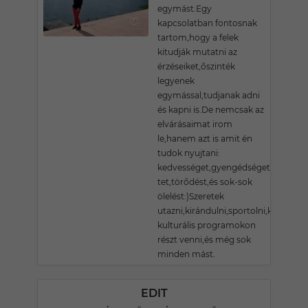
egymást.Egy
kapcsolatban fontosnak
tartom,hogy a felek
kitudják mutatni az
érzéseiket,őszinték
legyenek
egymással,tudjanak adni
és kapni is.De nemcsak az
elvárásaimat irom
le,hanem azt is amit én
tudok nyujtani:
kedvességet,gyengédséget,szerete-
tet,törődést,és sok-sok
ölelést:)Szeretek
utazni,kirándulni,sportolni,különböz
kulturális programokon
részt venni,és még sok
minden mást.
EDIT