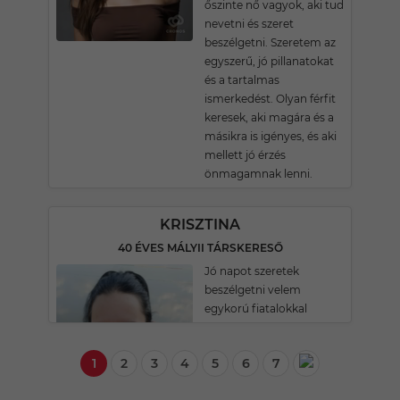
őszinte nő vagyok, aki tud
nevetni és szeret
beszélgetni. Szeretem az
egyszerű, jó pillanatokat
és a tartalmas
ismerkedést. Olyan férfit
keresek, aki magára és a
másikra is igényes, és aki
mellett jó érzés
önmagamnak lenni.
KRISZTINA
40 ÉVES MÁLYII TÁRSKERESŐ
Jó napot szeretek
beszélgetni velem
egykorú fiatalokkal
1
2
3
4
5
6
7