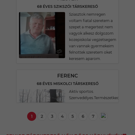
68 ÉVES SZIKSZÓI TÁRSKERESŐ
Sziasztok nemregen
voltam fiatal szeretem a
szepet a megertest nem
vagyok alkesz dolgozom
kozepiskolai vegzetsegem
van vannak gyermekeim
felnottek szeretem oket
keresem aparom.
FERENC
68 ÉVES MISKOLCI TÁRSKERESŐ
Aktív sportos.
Szenvedélyes.Természetkedvelő.
1
2
3
4
5
6
7