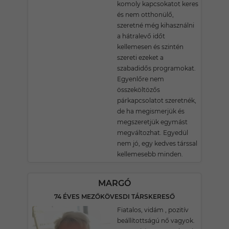
komoly kapcsokatot keres
és nem otthonülő,
szeretné még kihasználni
a hátralevő időt
kellemesen és szintén
szereti ezeket a
szabadidős programokat.
Egyenlőre nem
összeköltözős
párkapcsolatot szeretnék,
de ha megismerjük és
megszeretjük egymást
megváltozhat. Egyedül
nem jó, egy kedves társsal
kellemesebb minden.
MARGÓ
74 ÉVES MEZŐKÖVESDI TÁRSKERESŐ
Fiatalos, vidám , pozitív
beállítottságú nő vagyok.