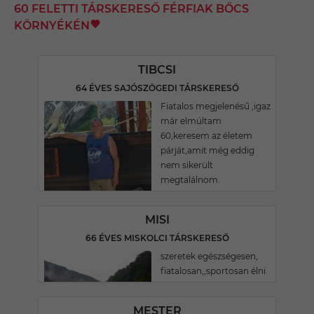
60 FELETTI TÁRSKERESŐ FÉRFIAK BŐCS
KÖRNYÉKÉN
TIBCSI
64 ÉVES SAJÓSZÖGEDI TÁRSKERESŐ
Fiatalos megjelenésű ,igaz
már elmúltam
60,keresem az életem
párját,amit még eddig
nem sikerült
megtalálnom.
MISI
66 ÉVES MISKOLCI TÁRSKERESŐ
szeretek egészségesen,
fiatalosan,,sportosan élni
MESTER