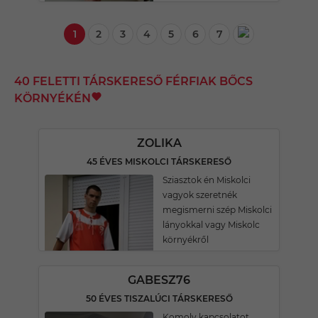
1
2
3
4
5
6
7
40 FELETTI TÁRSKERESŐ FÉRFIAK BŐCS
KÖRNYÉKÉN
ZOLIKA
45 ÉVES MISKOLCI TÁRSKERESŐ
Sziasztok én Miskolci
vagyok szeretnék
megismerni szép Miskolci
lányokkal vagy Miskolc
környékről
GABESZ76
50 ÉVES TISZALÚCI TÁRSKERESŐ
Komoly kapcsolatot