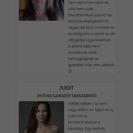
nem semmire valok.és
akik nem csak
feküdnének.és szeret ház
körül tevékenykedni fü
vàgas stb.kerti munkák.és
aki dolgozni is szeret.és aki
elfogadja a gyerekeimet
is.akikre ezek nem
vonatkozik azok
hanyagoljanak és
gyereket már nem akarok.
🥵
JUDIT
39 ÉVES SZIKSZÓI TÁRSKERESŐ
Kérlek szépen ha nem
vagy 40km-en belül ne írj,
számomra
kivitelezhetetlen a
távolság. Egy kedves,