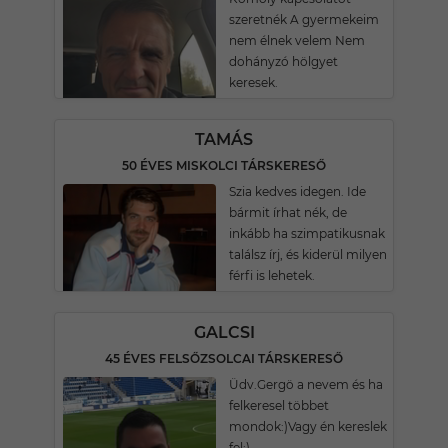
szeretnék A gyermekeim
nem élnek velem Nem
dohányzó hölgyet
keresek.
TAMÁS
50 ÉVES MISKOLCI TÁRSKERESŐ
Szia kedves idegen. Ide
bármit írhat nék, de
inkább ha szimpatikusnak
találsz írj, és kiderül milyen
férfi is lehetek.
GALCSI
45 ÉVES FELSŐZSOLCAI TÁRSKERESŐ
Üdv.Gergö a nevem és ha
felkeresel többet
mondok:)Vagy én kereslek
fel:)