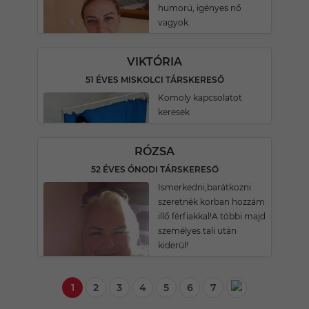
humorú, igényes nő
vagyok.
VIKTÓRIA
51 ÉVES MISKOLCI TÁRSKERESŐ
Komoly kapcsolatot
keresek
RÓZSA
52 ÉVES ÓNODI TÁRSKERESŐ
Ismerkedni,barátkozni
szeretnék korban hozzám
illő férfiakkal!A többi majd
személyes tali után
kiderül!
1
2
3
4
5
6
7