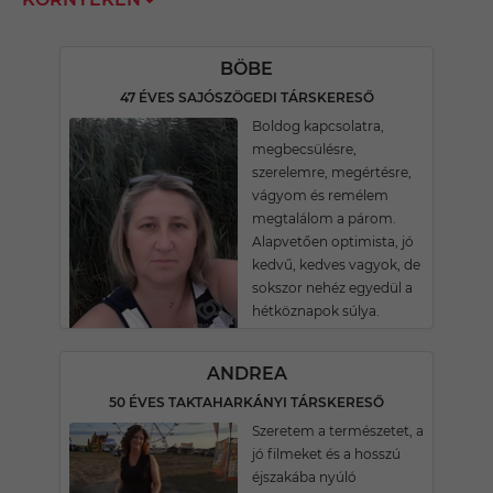
BÖBE
47 ÉVES SAJÓSZÖGEDI TÁRSKERESŐ
Boldog kapcsolatra,
megbecsülésre,
szerelemre, megértésre,
vágyom és remélem
megtalálom a párom.
Alapvetően optimista, jó
kedvű, kedves vagyok, de
sokszor nehéz egyedül a
hétköznapok súlya.
ANDREA
50 ÉVES TAKTAHARKÁNYI TÁRSKERESŐ
Szeretem a természetet, a
jó filmeket és a hosszú
éjszakába nyúló