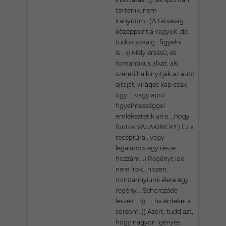
történik..nem
irányítom..:)A társaság
középpontja vagyok..de
tudok sokáig...figyelni
is...:)) Mély érzésű, és
romantikus alkat..aki
szereti ha kinyitják az autó
ajtaját, virágot kap csak
úgy.....vagy apró
figyelmességgel
emlékeztetik arra...,hogy
fontos VALAKINEK!!:) Ez a
receptúra , vagy
legalábbis egy része
hozzám..:) Regényt ide
nem írok...hiszen,
mindannyiunk élete egy
regény... Seherezádé
leszek....:)) .....ha érdekel a
sorsom..)) Azért, tudd azt,
hogy nagyon igényes