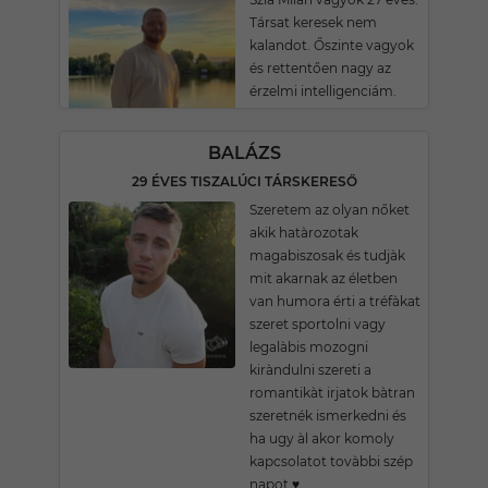
Társat keresek nem
kalandot. Őszinte vagyok
és rettentően nagy az
érzelmi intelligenciám.
BALÁZS
29 ÉVES TISZALÚCI TÁRSKERESŐ
Szeretem az olyan nőket
akik hatàrozotak
magabiszosak és tudjàk
mit akarnak az életben
van humora érti a tréfàkat
szeret sportolni vagy
legalàbis mozogni
kiràndulni szereti a
romantikàt irjatok bàtran
szeretnék ismerkedni és
ha ugy àl akor komoly
kapcsolatot tovàbbi szép
napot ♥️