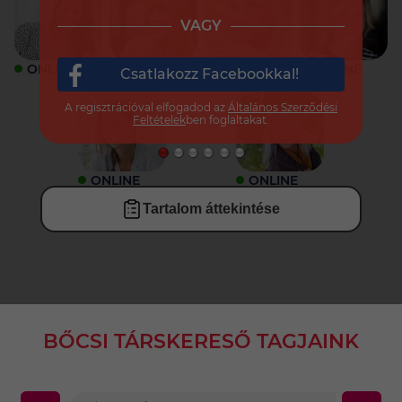
VAGY
ONLINE
ONLINE
ONLINE
ONLINE
Csatlakozz Facebookkal!
A regisztrációval elfogadod az
Általános Szerződési
Feltételek
ben foglaltakat.
ONLINE
ONLINE
Tartalom áttekintése
BŐCSI TÁRSKERESŐ TAGJAINK