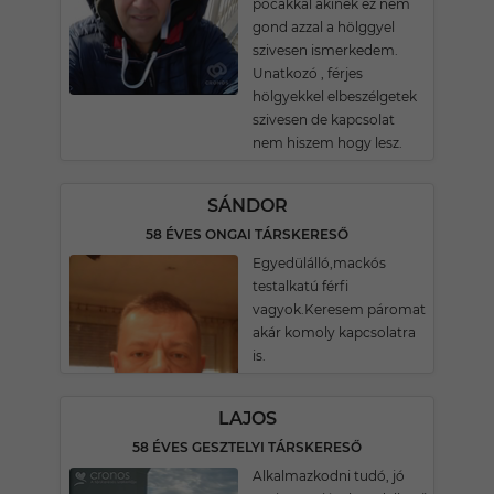
pocakkal akinek ez nem
gond azzal a hölggyel
szivesen ismerkedem.
Unatkozó , férjes
hölgyekkel elbeszélgetek
szivesen de kapcsolat
nem hiszem hogy lesz.
SÁNDOR
58 ÉVES ONGAI TÁRSKERESŐ
Egyedülálló,mackós
testalkatú férfi
vagyok.Keresem páromat
akár komoly kapcsolatra
is.
LAJOS
58 ÉVES GESZTELYI TÁRSKERESŐ
Alkalmazkodni tudó, jó