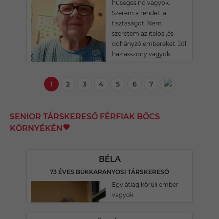
húseges nö vagyok.
Szerem a rendet ,a
tisztaságot. Nem
szeretem az italos ,és
dohányzó embereket. Jól
háziasszony vagyok.
1
2
3
4
5
6
7
SENIOR TÁRSKERESŐ FÉRFIAK BŐCS
KÖRNYÉKÉN
BÉLA
73 ÉVES BÜKKARANYOSI TÁRSKERESŐ
Egy átlag körüli ember
vagyok