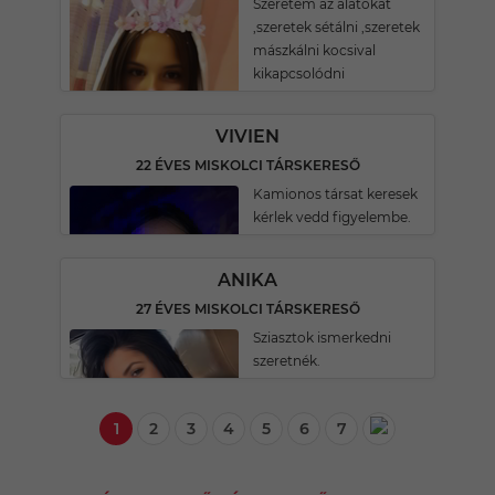
Szeretem az álatokat
,szeretek sétálni ,szeretek
mászkálni kocsival
kikapcsolódni
VIVIEN
22 ÉVES MISKOLCI TÁRSKERESŐ
Kamionos társat keresek
kérlek vedd figyelembe.
ANIKA
27 ÉVES MISKOLCI TÁRSKERESŐ
Sziasztok ismerkedni
szeretnék.
1
2
3
4
5
6
7