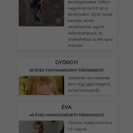
beszélgetéseket. Vidám
vagyok és nyitott az új
élményekre. Olyan társat
keresek, akivel
nevethetünk, együtt
kalandozhatunk, és
értékelhetjük az élet apró
örömeit.
GYÖRGYI
50 ÉVES TAKTAHARKÁNYI TÁRSKERESŐ
Szeretnék újra szerenes
lenni !Egy igazi megértő
társat keressek!😊
ÉVA
46 ÉVES HERNÁDNÉMETII TÁRSKERESŐ
Őszinte, család centrikus
nő vagyok.