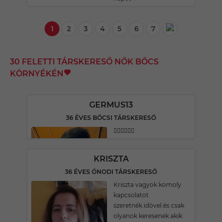
1
2
3
4
5
6
7
30 FELETTI TÁRSKERESŐ NŐK BŐCS
KÖRNYÉKÉN
GERMUS13
36 ÉVES BŐCSI TÁRSKERESŐ
🏳️‍🌈🏳️‍🌈🏳️‍🌈
KRISZTA
36 ÉVES ÓNODI TÁRSKERESŐ
Kriszta vagyok komoly
kapcsolatot
szeretnék.idòvel.és csak
olyanok keresenek akik