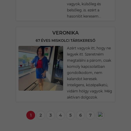
vagyok, külsőleg és
belsőleg..is..ezért a
hasonlót keresem...
VERONIKA
67 ÉVES MISKOLCI TÁRSKERESŐ
Azért vagyok itt, hogy ne
legyek itt. Szeretném
megtalálni a párom, csak
komoly kapcsolatban
gondolkodom, nem
kalandot keresek.
Inteligens, középalkatú,
vidám hölgy vagyok. Még
aktívan dolgozok.
1
2
3
4
5
6
7