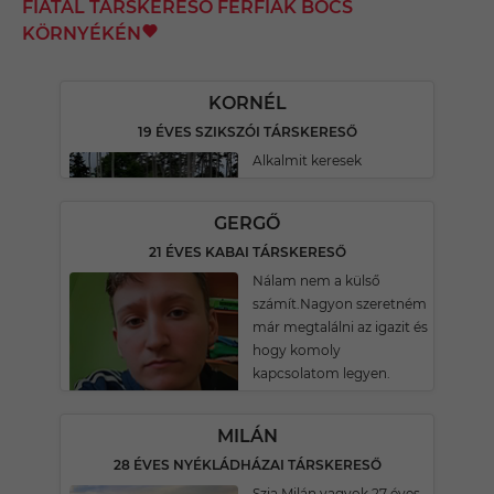
FIATAL TÁRSKERESŐ FÉRFIAK BŐCS
KÖRNYÉKÉN
KORNÉL
19 ÉVES SZIKSZÓI TÁRSKERESŐ
Alkalmit keresek
GERGŐ
21 ÉVES KABAI TÁRSKERESŐ
Nálam nem a külső
számít.Nagyon szeretném
már megtalálni az igazit és
hogy komoly
kapcsolatom legyen.
MILÁN
28 ÉVES NYÉKLÁDHÁZAI TÁRSKERESŐ
Szia Milán vagyok 27 éves.