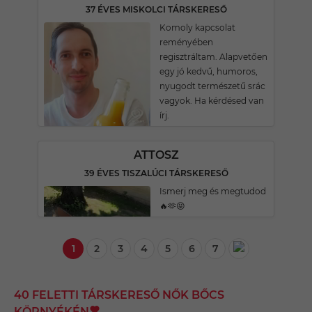
37 ÉVES MISKOLCI TÁRSKERESŐ
Komoly kapcsolat
reményében
regisztráltam. Alapvetően
egy jó kedvű, humoros,
nyugodt természetű srác
vagyok. Ha kérdésed van
írj.
ATTOSZ
39 ÉVES TISZALÚCI TÁRSKERESŐ
Ismerj meg és megtudod
🔥🫶😝
1
2
3
4
5
6
7
40 FELETTI TÁRSKERESŐ NŐK BŐCS
KÖRNYÉKÉN