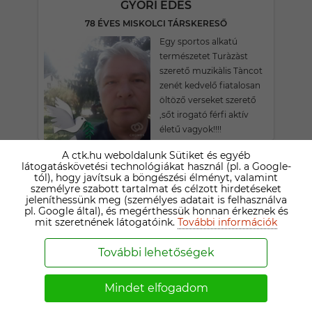
GYŐRI ÉDES
78 ÉVES MISKOLCI TÁRSKERESŐ
Egy sportos alkatú
természetet Turàzàst
szerető muzikàlis Tàncot
zenét kedvelő fiatalosan
öltöző verseket szerető
,sőt irogató férfi aktív
életű vagyok!!!!
A ctk.hu weboldalunk Sütiket és egyéb
látogatáskövetési technológiákat használ (pl. a Google-
GYÖRGY
tól), hogy javítsuk a böngészési élményt, valamint
83 ÉVES TISZAÚJVÁROSI TÁRSKERESŐ
személyre szabott tartalmat és célzott hirdetéseket
jeleníthessünk meg (személyes adatait is felhasználva
Egyedűlálló nyugdíjas
pl. Google által), és megérthessük honnan érkeznek és
vagyok. Két felnőtt
mit szeretnének látogatóink.
További információk
fiugyermekem van.
Pályfutásom alatt
További lehetőségek
építőtechnikusként és
biztositó ügynökként
Mindet elfogadom
dolgotam. Szeretek
mindent ami az életben