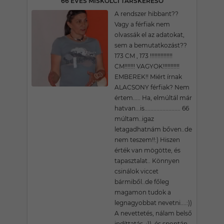
66 ÉVES MISKOLCI TÁRSKERESŐ
A rendszer hibbant??
Vagy a férfiak nem
olvassák el az adatokat,
sem a bemutatkozást??
173 CM , 173 !!!!!!!!!!!!!!!
CM!!!!!!! VAGYOK!!!!!!!!!!!
EMBEREK!! Miért írnak
ALACSONY férfiak? Nem
értem..... Ha, elmúltál már
hatvan...is........................ 66
múltam..igaz
letagadhatnám bőven..de
nem teszem!!:) Hiszen
érték van mögötte, és
tapasztalat.. Könnyen
csinálok viccet
bármiből..de főleg
magamon tudok a
legnagyobbat nevetni....:))
A nevettetés, nálam belső
indíttatás..:))..és spontán