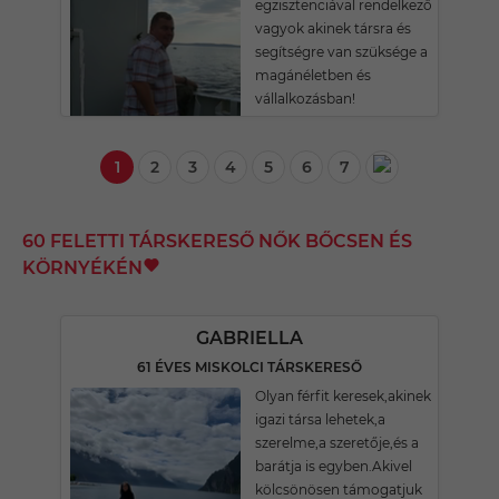
egzisztenciával rendelkező
vagyok akinek társra és
segítségre van szüksége a
magánéletben és
vállalkozásban!
1
2
3
4
5
6
7
60 FELETTI TÁRSKERESŐ NŐK BŐCSEN ÉS
KÖRNYÉKÉN
GABRIELLA
61 ÉVES MISKOLCI TÁRSKERESŐ
Olyan férfit keresek,akinek
igazi társa lehetek,a
szerelme,a szeretője,és a
barátja is egyben.Akivel
kölcsönösen támogatjuk