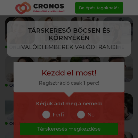
Belépés tagoknak! ›
TÁRSKERESŐ BŐCSEN ÉS
KÖRNYÉKÉN
VALÓDI EMBEREK VALÓDI RANDI
ONLINE
ONLINE
ONLINE
ONLINE
Kezdd el most!
Regisztráció csak 1 perc!
ONLINE
ONLINE
ONLINE
ONLINE
Kérjük add meg a nemed:
Férfi
Nő
ONLINE
ONLINE
ONLINE
ONLINE
Társkeresés megkezdése