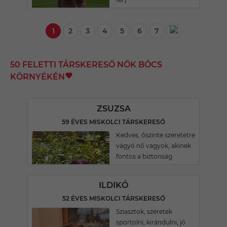
1
2
3
4
5
6
7
50 FELETTI TÁRSKERESŐ NŐK BŐCS
KÖRNYÉKÉN
ZSUZSA
59 ÉVES MISKOLCI TÁRSKERESŐ
Kedves, őszinte szeretetre
vágyó nő vagyok, akinek
fontos a biztonság.
ILDIKÓ
52 ÉVES MISKOLCI TÁRSKERESŐ
Sziasztok, szeretek
sportolni, kirándulni, jó